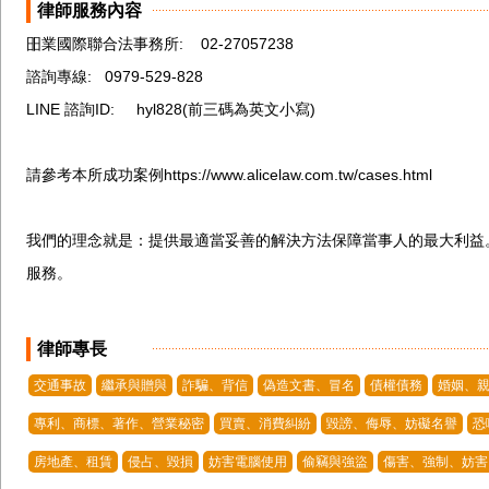
律師服務內容
昍業國際聯合法事務所:    02-27057238

諮詢專線:   0979-529-828

LINE 諮詢ID:     hyl828(前三碼為英文小寫)

請參考本所成功案例https://www.alicelaw.com.tw/cases.html

我們的理念就是：提供最適當妥善的解決方法保障當事人的最大利益
服務。

律師專長
交通事故
繼承與贈與
詐騙、背信
偽造文書、冒名
債權債務
婚姻、親
專利、商標、著作、營業秘密
買賣、消費糾紛
毀謗、侮辱、妨礙名譽
恐
房地產、租賃
侵占、毀損
妨害電腦使用
偷竊與強盜
傷害、強制、妨害