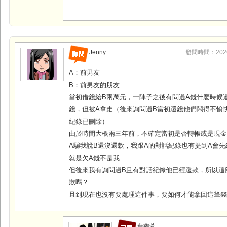
Jenny
發問時間：2026-0
A：前男友
B：前男友的朋友
當初借錢給B兩萬元，一陣子之後有問過A錢什麼時候
錢，但被A拿走（後來詢問過B當初還錢他們鬧得不愉
紀錄已刪除）
由於時間大概兩三年前，不確定當初是否轉帳或是現金
A騙我說B還沒還款，我跟A的對話紀錄也有提到A會先
就是欠A錢不是我
但後來我有詢問過B且有對話紀錄他已經還款，所以這
欺嗎？
且到現在也沒有要處理這件事，要如何才能拿回這筆
葉鞠萱