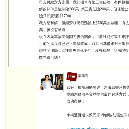
司支付給對方家屬，我的機車有第三責任險，有保超額到
解的條件是強制險200萬+第三責任險200萬，但保險
險只願意理賠170萬
我方想和解，但經濟狀況很難補上那30萬的差額，有去
萬，但沒有通過
現在因為車禍受傷開刀後的關係，目前只能打零工來
目前的進度是已經上過偵查庭，7月9日準備跟對方進
想請問律師...這種過失致死案件，沒有和解，到法院
能判緩刑嗎?
葉鞠萱
您好，根據您的敘述，建議您盡速攜
協助您釐清事實並提供最佳解決方式
成功案例：
車禍遭訴過失致死罪
律師協助獲無罪