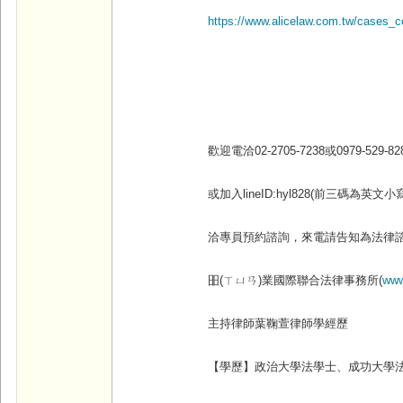
https://www.alicelaw.com.tw/cases_
歡迎電洽02-2705-7238
或0979-529-828
或加入lineID:hyl828(
前三碼為英文小寫
洽專員預約諮詢，來電請告知為法律
昍(
ㄒㄩㄢ)
業國際聯合法律事務所(
www
主持律師葉鞠萱律師學經歷
【學歷】政治大學法學士、成功大學