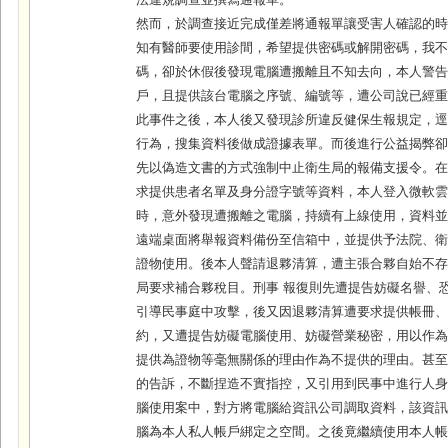
法違規調查並撰寫通報單。
然而，於調查接近完成僅差將通報單讓受害人確認的
知有醫師要使用診間，希望提供密碼或解開密碼，我
碼，卻於休假後發現電腦遭搬離且不知去向，本人警
戶，且提供該台電腦之序號、編號等，遭公司說已經
此事件之後，本人後又發現診所違反健保生報規定，
行為，搜集資料後做成證據表單。而後進行公益揭弊
先以偽造文書的方式強制中止衛生局的報備支援令。
求提供患者名單及身分證字號等資料，本人登入微軟
時，意外發現遭搬離之電腦，持續有上線使用，資料
遠端桌面將舉報資料備份至信箱中，並提供予法院、
證物使用。後本人聲請退夥清算，遭主張合夥自始不
局要求補合夥稅目。刑事 報復則先遭提告妨礙名譽、
引導民事庭中攻擊，後又因退夥清算遭要求提供帳冊
約，又遭提告妨礙電腦使用、妨礙營業秘密，用以作
提供為證物等毫無關係的理由作為不提供的理由。甚
的告訴，不斷捏造不實指控，又引用到民事中進行人
腦使用案中，對方將電腦給資訊公司調取資料，該資
腦為本人私人帳戶綁定之空間。之後竟繼續使用本人