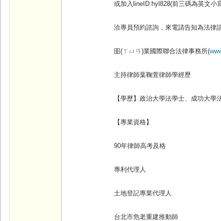
或加入lineID:hyl828(
前三碼為英文小寫
洽專員預約諮詢，來電請告知為法律
昍(
ㄒㄩㄢ)
業國際聯合法律事務所(
www
主持律師葉鞠萱律師學經歷
【學歷】政治大學法學士、成功大學
【專業資格】
90
年律師高考及格
專利代理人
土地登記專業代理人
台北市危老重建推動師