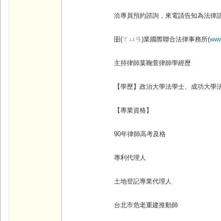
洽專員預約諮詢，來電請告知為法律
昍(
ㄒㄩㄢ)
業國際聯合法律事務所(
www
主持律師葉鞠萱律師學經歷
【學歷】政治大學法學士、成功大學
【專業資格】
90
年律師高考及格
專利代理人
土地登記專業代理人
台北市危老重建推動師