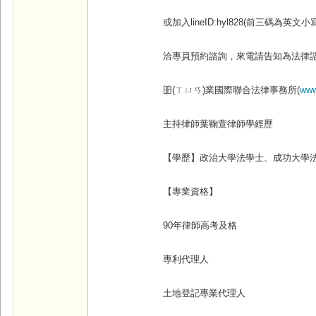
或加入lineID:hyl828(
前三碼為英文小寫
洽專員預約諮詢，來電請告知為法律
昍(
ㄒㄩㄢ)
業國際聯合法律事務所(
www
主持律師葉鞠萱律師學經歷
【學歷】政治大學法學士、成功大學
【專業資格】
90
年律師高考及格
專利代理人
土地登記專業代理人