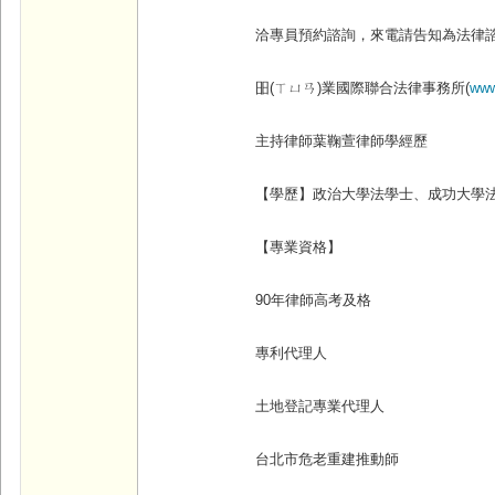
洽專員預約諮詢，來電請告知為法律
昍(
ㄒㄩㄢ)
業國際聯合法律事務所(
www
主持律師葉鞠萱律師學經歷
【學歷】政治大學法學士、成功大學
【專業資格】
90
年律師高考及格
專利代理人
土地登記專業代理人
台北市危老重建推動師