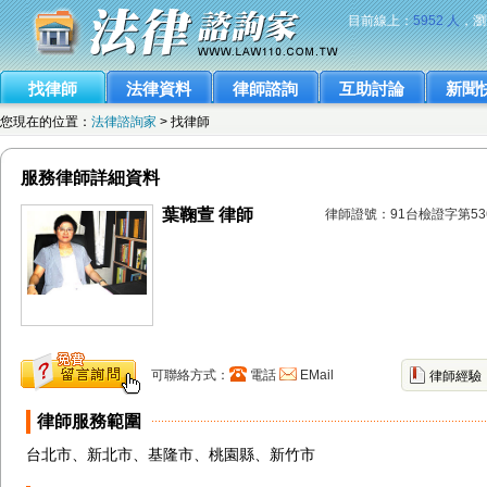
目前線上：
5952 人
，瀏
找律師
法律資料
律師諮詢
互助討論
新聞
您現在的位置：
法律諮詢家
> 找律師
服務律師詳細資料
葉鞠萱 律師
律師證號：91台檢證字第53
可聯絡方式：
電話
EMail
律師經驗
律師服務範圍
台北市、新北市、基隆市、桃園縣、新竹市