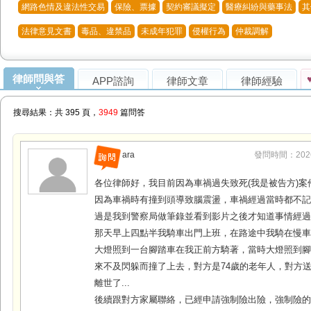
網路色情及違法性交易
保險、票據
契約審議擬定
醫療糾紛與藥事法
其
法律意見文書
毒品、違禁品
未成年犯罪
侵權行為
仲裁調解
律師問與答
APP諮詢
律師文章
律師經驗
搜尋結果：共 395 頁，
3949
篇問答
ara
發問時間：2026-0
各位律師好，我目前因為車禍過失致死(我是被告方)案件
因為車禍時有撞到頭導致腦震盪，車禍經過當時都不
過是我到警察局做筆錄並看到影片之後才知道事情經
那天早上四點半我騎車出門上班，在路途中我騎在慢
大燈照到一台腳踏車在我正前方騎著，當時大燈照到
來不及閃躲而撞了上去，對方是74歲的老年人，對方送
離世了...
後續跟對方家屬聯絡，已經申請強制險出險，強制險的2