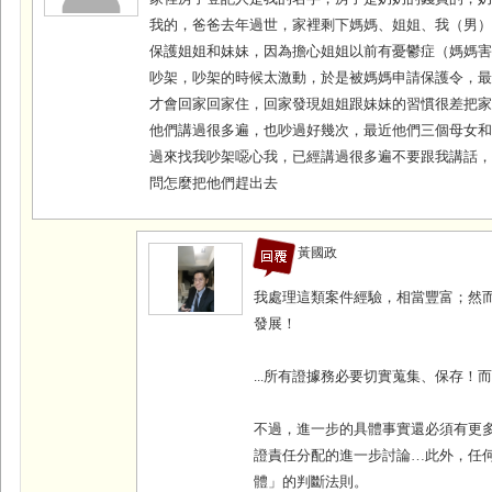
我的，爸爸去年過世，家裡剩下媽媽、姐姐、我（男
保護姐姐和妹妹，因為擔心姐姐以前有憂鬱症（媽媽
吵架，吵架的時候太激動，於是被媽媽申請保護令，
才會回家回家住，回家發現姐姐跟妹妹的習慣很差把
他們講過很多遍，也吵過好幾次，最近他們三個母女
過來找我吵架噁心我，已經講過很多遍不要跟我講話
問怎麼把他們趕出去
黃國政
我處理這類案件經驗，相當豐富；然
發展！
...
所有證據務必要切實蒐集、保存！
不過，進一步的具體事實還必須有更
證責任分配的進一步討論…此外，任
體」的判斷法則。