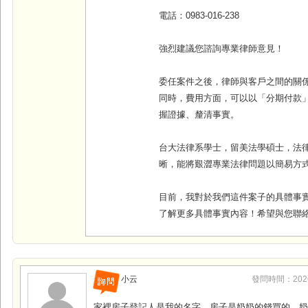
電話：
0983-016-238
強烈建議您諮詢專業律師意見！
委任案件之後，律師與客戶之間的關
同時，費用方面，可以以「分期付款
握證據、釐清事實
。
台大法律系學士，留美法學碩士，法
晰，能將艱澀專業法律問題以簡易方
目前，我對於我們這件案子的具體事
了解更多具體事實內容！希望與您聯
小云
發問時間：2026-0
家裡房子登記人是我的名字，房子是奶奶的錢買的，