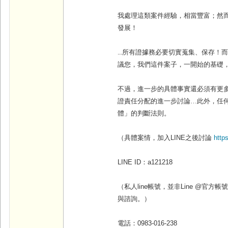
我處理這類案件經驗，相當豐富；然
發展！
...
所有證據務必要切實蒐集、保存！
議您，我們這件案子，一開始的基礎
不過，進一步的具體事實還必須有更
證責任分配的進一步討論…此外，任
體」的判斷法則。
（具體案情，加入
LINE
之後討論
http
LINE ID
：
a121218
（私人line帳號，並非Line @官
與諮詢。）
電話：
0983-016-238