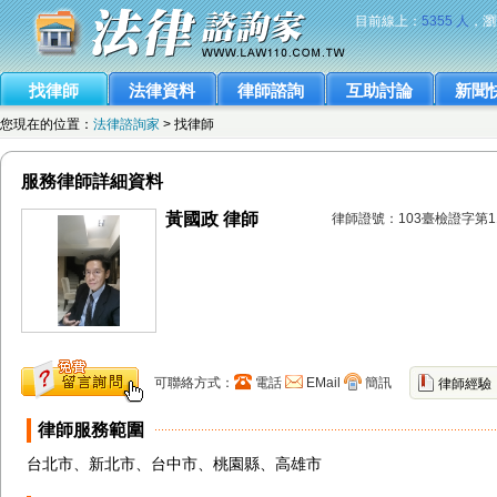
目前線上：
5355 人
，瀏
找律師
法律資料
律師諮詢
互助討論
新聞
您現在的位置：
法律諮詢家
> 找律師
服務律師詳細資料
黃國政 律師
律師證號：103臺檢證字第11
可聯絡方式：
電話
EMail
簡訊
律師經驗
律師服務範圍
台北市、新北市、台中市、桃園縣、高雄市