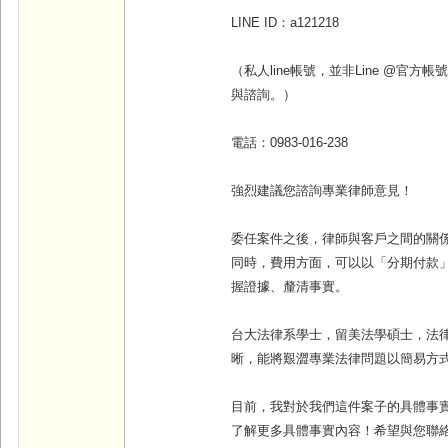
LINE ID
：
a121218
（私人line帳號，並非Line @官
與諮詢。）
電話：
0983-016-238
強烈建議您諮詢專業律師意見！
委任案件之後，律師與客戶之間的關
同時，費用方面，可以以「分期付款
握證據、釐清事實
。
台大法律系學士，留美法學碩士，法
晰，能將艱澀專業法律問題以簡易方
目前，我對於我們這件案子的具體事
了解更多具體事實內容！希望與您聯