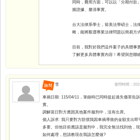
同時，費用方面，可以以「分期付款
握證據、釐清事實
。
台大法律系學士，留美法學碩士，法
晰，能將艱澀專業法律問題以簡易方
目前，我對於我們這件案子的具體事
了解更多具體事實內容！希望與您聯
雪
發問時間：2026-0
車禍日期: 115/04/11，筆錄時已同時提起過失傷害
實。
調解當日對方應因其他案件服刑中，沒有出席。
個人訴求: 我只要對方賠償我因車禍導致的金額支出即
多要。但他目前應該是服刑中，我完全無法找到他，
如何處理，想請教現在我該怎麼做?