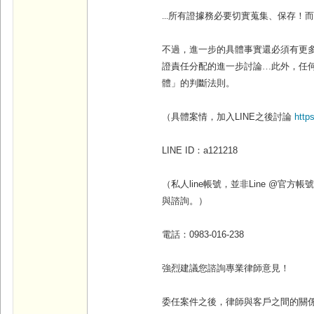
...
所有證據務必要切實蒐集、保存！
不過，進一步的具體事實還必須有更
證責任分配的進一步討論…此外，任
體」的判斷法則。
（具體案情，加入
LINE
之後討論
http
LINE ID
：
a121218
（私人line帳號，並非Line @官
與諮詢。）
電話：
0983-016-238
強烈建議您諮詢專業律師意見！
委任案件之後，律師與客戶之間的關