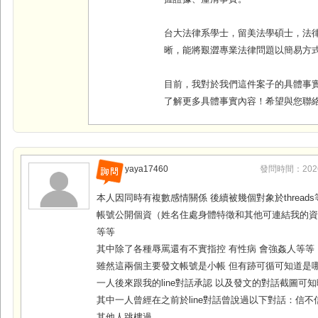
台大法律系學士，留美法學碩士，法
晰，能將艱澀專業法律問題以簡易方
目前，我對於我們這件案子的具體事
了解更多具體事實內容！希望與您聯
yaya17460
發問時間：2026-0
本人因同時有複數感情關係 後續被幾個對象於thread
帳號公開個資（姓名住處身體特徵和其他可連結我的資
等等
其中除了各種辱罵還有不實指控 有性病 會強姦人等等
雖然這兩個主要發文帳號是小帳 但有跡可循可知道是
一人後來跟我的line對話承認 以及發文的對話截圖可
其中一人曾經在之前於line對話曾說過以下對話：信不
其他人跳樓過