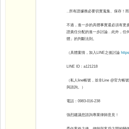
...
所有證據務必要切實蒐集、保存！
不過，進一步的具體事實還必須有更
證責任分配的進一步討論…此外，任
體」的判斷法則。
（具體案情，加入
LINE
之後討論
http
LINE ID
：
a121218
（私人line帳號，並非Line @官
與諮詢。）
電話：
0983-016-238
強烈建議您諮詢專業律師意見！
委任案件之後，律師與客戶之間的關