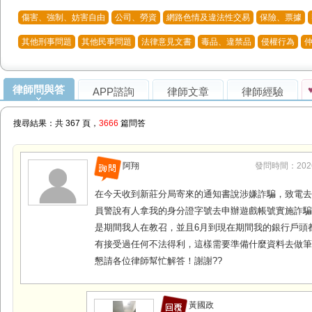
傷害、強制、妨害自由
公司、勞資
網路色情及違法性交易
保險、票據
其他刑事問題
其他民事問題
法律意見文書
毒品、違禁品
侵權行為
律師問與答
APP諮詢
律師文章
律師經驗
搜尋結果：共 367 頁，
3666
篇問答
阿翔
發問時間：2026-0
在今天收到新莊分局寄來的通知書說涉嫌詐騙，致電
員警說有人拿我的身分證字號去申辦遊戲帳號實施詐騙
是期間我人在教召，並且6月到現在期間我的銀行戶頭
有接受過任何不法得利，這樣需要準備什麼資料去做
懇請各位律師幫忙解答！謝謝??
黃國政