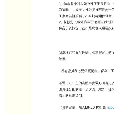
1、除非是您誤以為整件案子是只有
乃論罪」，或者，被告犯行不只您一
子撤回告訴的話，不至於再開偵查庭
2、按照您的敘述這樣子撤回告訴的
件案子的狀況，並不是您個人現在想
我處理這類案件經驗，相當豐富；然
發展！
...
所有證據務必要切實蒐集、保存！
不過，進一步的具體事實還必須有更
證責任分配的進一步討論…此外，任
體」的判斷法則。
（具體案情，加入
LINE
之後討論
http