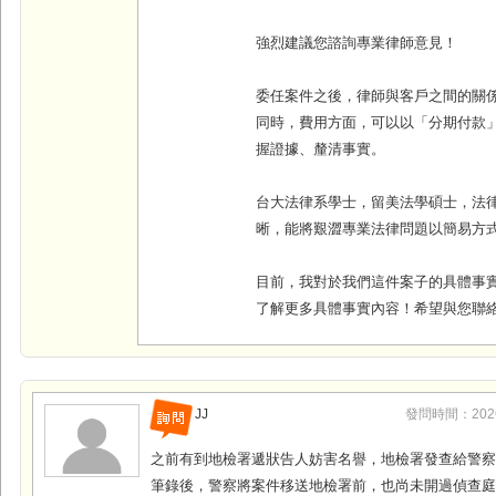
強烈建議您諮詢專業律師意見！
委任案件之後，律師與客戶之間的關
同時，費用方面，可以以「分期付款
握證據、釐清事實
。
台大法律系學士，留美法學碩士，法
晰，能將艱澀專業法律問題以簡易方
目前，我對於我們這件案子的具體事
了解更多具體事實內容！希望與您聯
JJ
發問時間：2026-0
之前有到地檢署遞狀告人妨害名譽，地檢署發查給警
筆錄後，警察將案件移送地檢署前，也尚未開過偵查