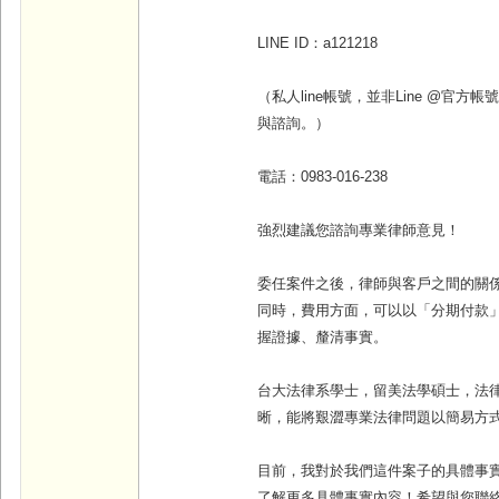
LINE ID
：
a121218
（私人line帳號，並非Line @官
與諮詢。）
電話：
0983-016-238
強烈建議您諮詢專業律師意見！
委任案件之後，律師與客戶之間的關
同時，費用方面，可以以「分期付款
握證據、釐清事實
。
台大法律系學士，留美法學碩士，法
晰，能將艱澀專業法律問題以簡易方
目前，我對於我們這件案子的具體事
了解更多具體事實內容！希望與您聯