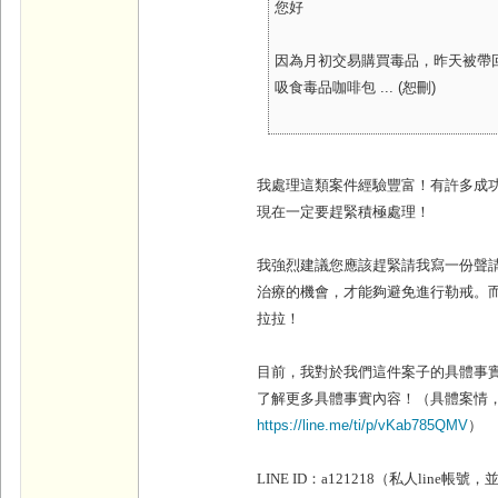
您好
因為月初交易購買毒品，昨天被帶
吸食毒品咖啡包 ... (恕刪)
我處理這類案件經驗豐富！有許多成
現在一定要趕緊積極處理！
我強烈建議您應該趕緊請我寫一份聲
治療的機會，才能夠避免進行勒戒。
拉拉！
目前，我對於我們這件案子的具體事
了解更多具體事實內容！
（具體案情
https://line.me/ti/p/vKab785QMV
）
LINE ID
：
a121218
（私人line帳號，