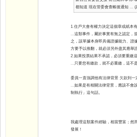
都知道 現在管委會查帳後通知 ... (
1.住戶大會有權力決定這個章或紙本
...這類事件，屬於事實有無之認定
之，該單據本身即具備證據能力、證
方要予以推翻，就必須另外盡其應舉
2.如果投票結果不承認，必須要重繳
...只要您有繳款，就不必重繳，這
委員一直強調他有法律背景 欠款到一
...如果是有相關法律背景，應該不
制執行」這句話。
我處理這類案件經驗，相當豐富；然
發展！