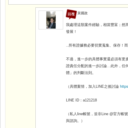
黃國政
我處理這類案件經驗，相當豐富；然
發展！
...
所有證據務必要切實蒐集、保存！
不過，進一步的具體事實還必須有更
證責任分配的進一步討論…此外，任
體」的判斷法則。
（具體案情，加入
LINE
之後討論
http
LINE ID
：
a121218
（私人line帳號，並非Line @官
與諮詢。）