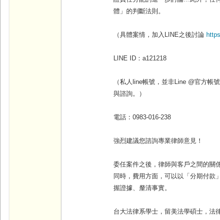
體」的判斷法則。
（具體案情，加入
LINE
之後討論
http
LINE ID
：
a121218
（私人line帳號，並非Line @官
與諮詢。）
電話：
0983-016-238
強烈建議您諮詢專業律師意見！
委任案件之後，律師與客戶之間的關
同時，費用方面，可以以「分期付款
握證據、釐清事實
。
台大法律系學士，留美法學碩士，法