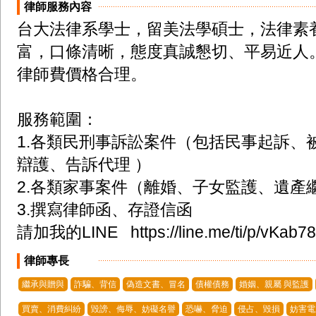
律師服務內容
台大法律系學士，留美法學碩士，法律素
富，口條清晰，態度真誠懇切、平易近人。
律師費價格合理。

服務範圍：

1.各類民刑事訴訟案件（包括民事起訴、
辯護、告訴代理 ） 

2.各類家事案件（離婚、子女監護、遺產
3.撰寫律師函、存證信函

請加我的LINE   https://line.me/ti/p/vKab
律師專長
繼承與贈與
詐騙、背信
偽造文書、冒名
債權債務
婚姻、親屬 與監護
買賣、消費糾紛
毀謗、侮辱、妨礙名譽
恐嚇、脅迫
侵占、毀損
妨害電