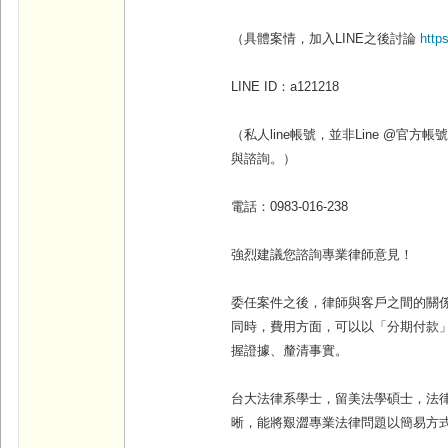
（具體案情，加入
LINE
之後討論
http
LINE ID
：
a121218
（私人line帳號，並非Line @官
與諮詢。）
電話：
0983-016-238
強烈建議您諮詢專業律師意見！
委任案件之後，律師與客戶之間的關
同時，費用方面，可以以「分期付款
握證據、釐清事實
。
台大法律系學士，留美法學碩士，法
晰，能將艱澀專業法律問題以簡易方