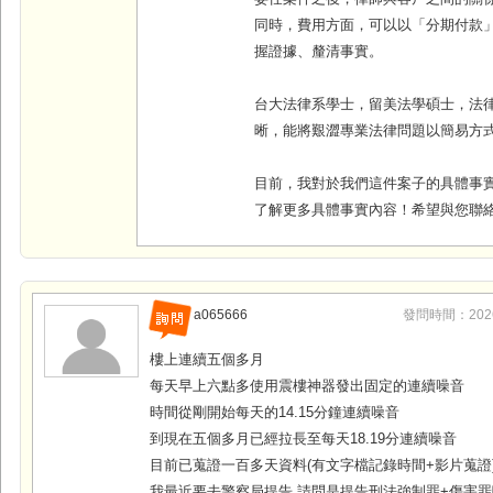
同時，費用方面，可以以「分期付款
握證據、釐清事實
。
台大法律系學士，留美法學碩士，法
晰，能將艱澀專業法律問題以簡易方
目前，我對於我們這件案子的具體事
了解更多具體事實內容！希望與您聯
a065666
發問時間：2026-0
樓上連續五個多月
每天早上六點多使用震樓神器發出固定的連續噪音
時間從剛開始每天的14.15分鐘連續噪音
到現在五個多月已經拉長至每天18.19分連續噪音
目前已蒐證一百多天資料(有文字檔記錄時間+影片蒐證
我最近要去警察局提告 請問是提告刑法強制罪+傷害罪