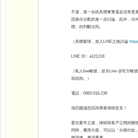
不過，進一步的具體事實還必須有更
證責任分配的進一步討論…此外，任
體」的判斷法則。
（具體案情，加入
LINE
之後討論
http
LINE ID
：
a121218
（私人line帳號，並非Line @官
與諮詢。）
電話：
0983-016-238
強烈建議您諮詢專業律師意見！
委任案件之後，律師與客戶之間的關
同時，費用方面，可以以「分期付款
握證據、釐清事實
。