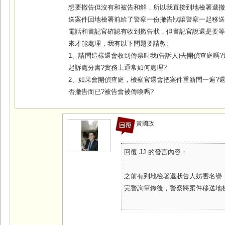
想要撤告但沒有和被告和解，所以我直接到地檢署遞
送案件回地檢署前給了警察一份撤告狀讓警察一起移
電話和書記官確認有收到撤告狀，但書記官說還是要
來才能處理，我有以下問題要請教:
1、請問這樣還會收到傳票叫我(告訴人)去開偵查庭嗎
起訴處分書?實務上通常如何處理?
2、如果會開偵查庭，檢察官還會把案件重新問一遍?
否撤告而已?被告會被傳喚嗎?
黃國政
回覆 JJ 的發言內容：
之前有到地檢署遞狀告人妨害名譽
完警詢筆錄後，警察將案件移送地檢署前