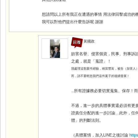
想請問以上所有我正在遭遇的事情 用法律回擊成功的
我可以對他們提出什麼告訴呢 謝謝
黃國政
妨害名譽、侵害個資，民事、刑事訴
之處，就是「蒐證」！
我處理這類案件經驗，相當豐富，被告（加害人
而，
請不要輕忽我們這件案子的後續發展！
...
所有證據務必要切實蒐集、保存！
不過，進一步的具體事實還必須有更
證責任分配的進一步討論…此外，任
體」的判斷法則。
（具體案情，加入
LINE
之後討論
http