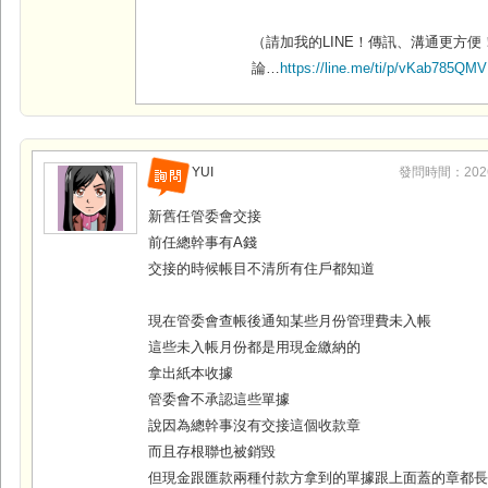
（請加我的LINE！傳訊、溝通更方便
論…
https://line.me/ti/p/vKab785QMV
YUI
發問時間：2026-0
新舊任管委會交接
前任總幹事有A錢
交接的時候帳目不清所有住戶都知道
現在管委會查帳後通知某些月份管理費未入帳
這些未入帳月份都是用現金繳納的
拿出紙本收據
管委會不承認這些單據
說因為總幹事沒有交接這個收款章
而且存根聯也被銷毀
但現金跟匯款兩種付款方拿到的單據跟上面蓋的章都