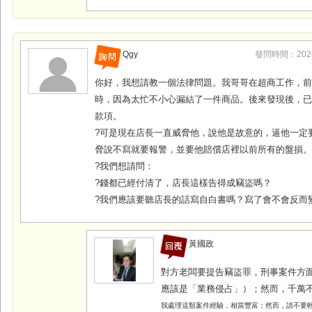
Qgy
發問時間：2026-0
你好，我想請教一個法律問題。我哥哥在超商工作，
時，因為太忙不小心漏結了一件商品。後來發現後，
款項。
?可是現在店長一直威脅他，說他是故意的，逼他一定
脅說不寫就要報警，並要他賠償店裡以前所有的盤損
?我們想請問：
?錢都已經付清了，店長這樣告得成竊盜嗎？
?我們應該要聽店長的話寫自白書嗎？寫了會不會反而
黃國政
對方老闆要提告竊盜罪，刑事案件方
應該是「業務侵占」）；然而，千萬
我處理這類案件經驗，相當豐富；然而，
請不要