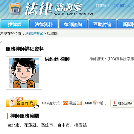
目前線上：
231931 人
找律師
法律資料
律師諮詢
互助討論
新聞
您現在的位置：
法律諮詢家
> 找律師
服務律師詳細資料
洪維廷 律師
律師證號：(103)臺檢證字第
可聯絡方式：
電話
EMail
簡訊
律師經驗
律師服務範圍
台北市、花蓮縣、高雄市、台中市、桃園縣