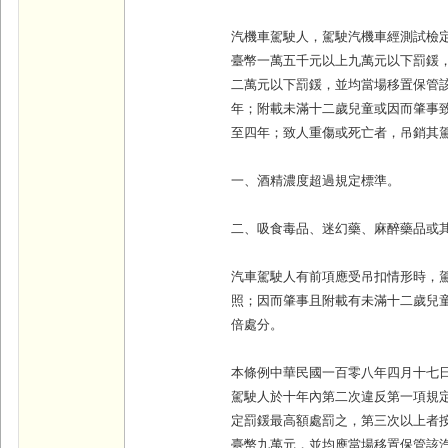
汽機車駕駛人，駕駛汽機車經測試檢
臺幣一萬五千元以上九萬元以下罰鍰
二萬元以下罰鍰，並均當場移置保管
年；附載未滿十二歲兒童或因而肇事
至四年；致人重傷或死亡者，吊銷其
一、酒精濃度超過規定標準。
二、吸食毒品、迷幻藥、麻醉藥品或
汽車駕駛人有前項應受吊扣情形時，
照；因而肇事且附載有未滿十二歲兒
倍處分。
本條例中華民國一百零八年四月十七
駕駛人於十年內第二次違反第一項規
定罰鍰最高額處罰之，第三次以上者
臺幣九萬元，並均應當場移置保管該