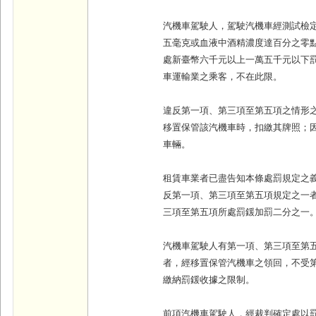
汽機車駕駛人，駕駛汽機車經測試檢
五毫克或血液中酒精濃度達百分之零
處新臺幣六千元以上一萬五千元以下
車運輸業之乘客，不在此限。
違反第一項、第三項至第五項之情形
移置保管該汽機車時，扣繳其牌照；
車輛。
租賃車業者已盡告知本條處罰規定之
反第一項、第三項至第五項規定之一
三項至第五項所處罰鍰加罰二分之一
汽機車駕駛人有第一項、第三項至第
者，經移置保管汽機車之領回，不受
繳納罰鍰收據之限制。
前項汽機車駕駛人，經裁判確定處以