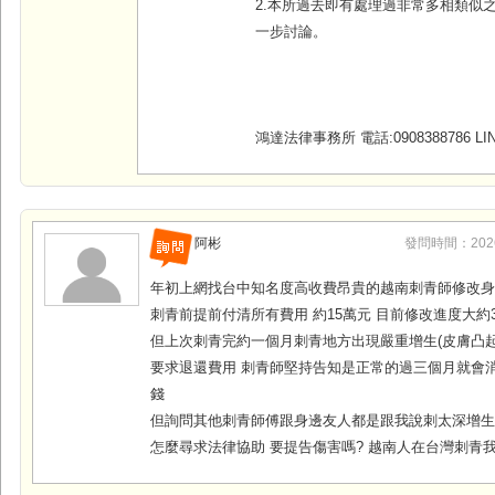
2.本所過去即有處理過非常多相類似
一步討論。
鴻達法律事務所 電話:0908388786 LINE
阿彬
發問時間：2026-0
年初上網找台中知名度高收費昂貴的越南刺青師修改
刺青前提前付清所有費用 約15萬元 目前修改進度大約
但上次刺青完約一個月刺青地方出現嚴重增生(皮膚凸起
要求退還費用 刺青師堅持告知是正常的過三個月就會消
錢
但詢問其他刺青師傅跟身邊友人都是跟我說刺太深增生
怎麼尋求法律協助 要提告傷害嗎? 越南人在台灣刺青