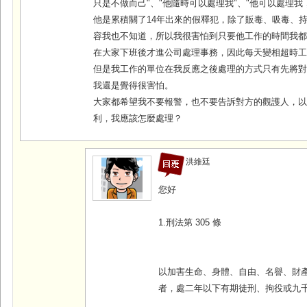
只是不做而己"、"他隨時可以處理我"、"他可以處理我
他是累積關了14年出來的假釋犯，除了販毒、吸毒、
容我也不知道，所以我很害怕到只要他工作的時間我
在大家下班後才進公司處理事務，因此每天變相超時工
但是我工作的單位在我反應之後處理的方式只有先將
我還是覺得很害怕。
大家都希望我不要報警，也不要告訴對方的觀護人，
利，我應該怎麼處理？
洪維廷
您好
1.刑法第 305 條
以加害生命、身體、自由、名譽、財
者，處二年以下有期徒刑、拘役或九