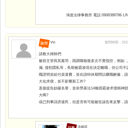
鴻達法律事務所 電話:0908388786 LINE
Vin
發問時間：2026-0
請教大律師們:
被前主管與其黨羽，因調職報復多次不實指控，例如: 上
滿, 侵犯隱私等，長期被霸凌現在決定離職，但公司不
職證明並給付資遣費，並在請特休期間以曠職解僱，
大化求償，並不影響新工作?
直接提告妨礙名譽，並依勞基法14條因霸凌求償精神
大嗎?
或已刑事誹謗逼民，但是否有可能被告誣告來反擊，
洪維廷