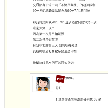
交通部有下達一項「不溯及既往」的起算限制
10年累犯紀錄是追溯自2019年7月1日開始
那我想請問我2026 7/25這次酒駕到底算第一次
還是算第二次？
因為第一次是吊扣駕照
第二次是吊銷駕照
對我非常影響巨大 我想明確知道
我最終被駕照會被吊銷還是吊扣
希望律師朋友們可以回答 謝謝
洪維廷
您好
1.道路交通管理處罰條例第 35 條