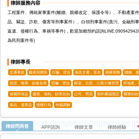
律師服務內容
工程案件、傳統家事案件(離婚、親權改定、保護令等）、不動產案件
品、竊盜、詐欺、傷害等刑事案件）、白領刑事案件(貪污、金融刑事
返遺、侵權行為、車禍等事件)，歡迎加賴預約諮詢LINE:0909429
為民刑案件等)

律師專長
交通事故
繼承與贈與
詐騙、背信
偽造文書、冒名
債權債務
婚姻、親
毀謗、侮辱、妨礙名譽
恐嚇、脅迫
鄰居、社區、公寓大樓管理
房地產、
偷竊與強盜
傷害、強制、妨害自由
公司、勞資
契約審議擬定
醫療糾紛
毒品、違禁品
侵權行為
仲裁調解
律師問與答
APP諮詢
律師文章
律師經驗