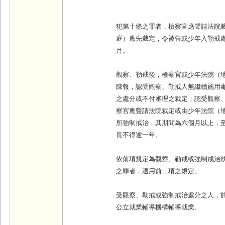
犯第十條之罪者，檢察官應聲請法院
庭）應先裁定，令被告或少年入勒戒
月。
觀察、勒戒後，檢察官或少年法院（
陳報，認受觀察、勒戒人無繼續施用
之處分或不付審理之裁定；認受觀察
察官應聲請法院裁定或由少年法院（
所強制戒治，其期間為六個月以上，
長不得逾一年。
依前項規定為觀察、勒戒或強制戒治
之罪者，適用前二項之規定。
受觀察、勒戒或強制戒治處分之人，
公立就業輔導機構輔導就業。