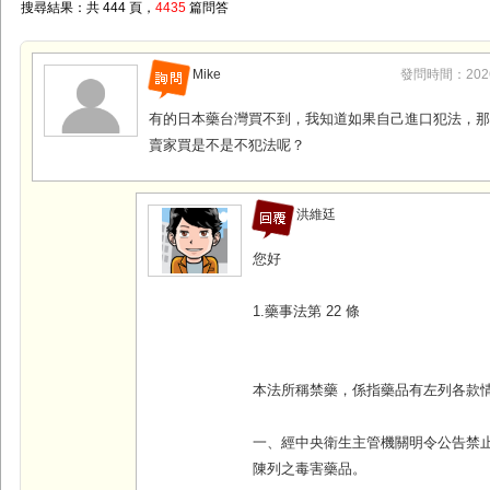
搜尋結果：共 444 頁，
4435
篇問答
Mike
發問時間：2026-0
有的日本藥台灣買不到，我知道如果自己進口犯法，
賣家買是不是不犯法呢？
洪維廷
您好
1.藥事法第 22 條
本法所稱禁藥，係指藥品有左列各款
一、經中央衛生主管機關明令公告禁
陳列之毒害藥品。