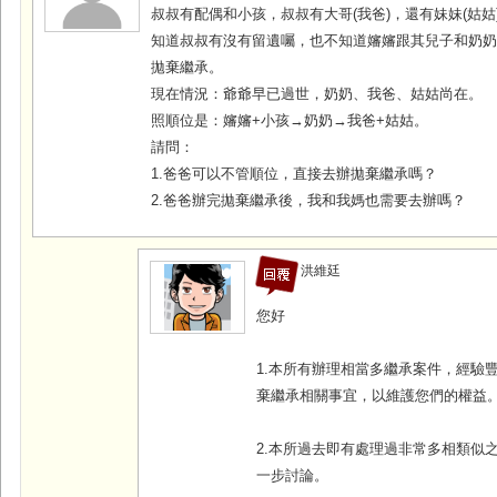
叔叔有配偶和小孩，叔叔有大哥(我爸)，還有妹妹(姑姑
知道叔叔有沒有留遺囑，也不知道嬸嬸跟其兒子和奶
拋棄繼承。
現在情況：爺爺早已過世，奶奶、我爸、姑姑尚在。
照順位是：嬸嬸+小孩→奶奶→我爸+姑姑。
請問：
1.爸爸可以不管順位，直接去辦拋棄繼承嗎？
2.爸爸辦完拋棄繼承後，我和我媽也需要去辦嗎？
洪維廷
您好
1.本所有辦理相當多繼承案件，經驗
棄繼承相關事宜，以維護您們的權益
2.本所過去即有處理過非常多相類似
一步討論。