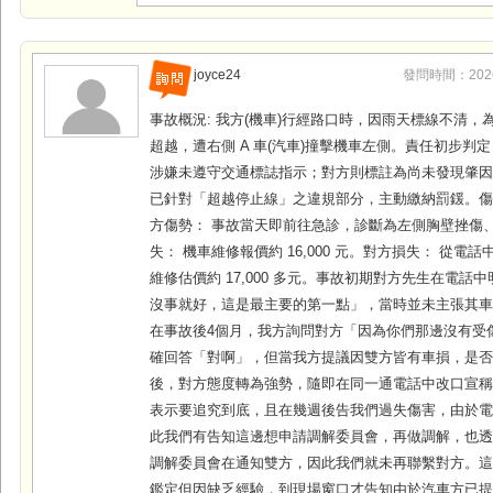
joyce24
發問時間：2026-0
事故概況: 我方(機車)行經路口時，因雨天標線不清，
超越，遭右側 A 車(汽車)撞擊機車左側。責任初步判
涉嫌未遵守交通標誌指示；對方則標註為尚未發現肇因
已針對「超越停止線」之違規部分，主動繳納罰鍰。傷
方傷勢： 事故當天即前往急診，診斷為左側胸壁挫傷
失： 機車維修報價約 16,000 元。對方損失： 從電
維修估價約 17,000 多元。事故初期對方先生在電話
沒事就好，這是最主要的第一點」，當時並未主張其
在事故後4個月，我方詢問對方「因為你們那邊沒有受傷
確回答「對啊」，但當我方提議因雙方皆有車損，是
後，對方態度轉為強勢，隨即在同一通電話中改口宣
表示要追究到底，且在幾週後告我們過失傷害，由於
此我們有告知這邊想申請調解委員會，再做調解，也
調解委員會在通知雙方，因此我們就未再聯繫對方。
鑑定但因缺乏經驗，到現場窗口才告知由於汽車方已