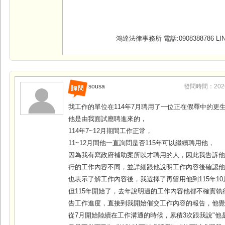
鴻達法律事務所 電話:0908388786 LINE
sousa
發問時間：2026-0
我工作的單位在114年7月聘用了一位正在假釋中的更
他是由我面試應聘進來的，
114年7~12月期間工作正常，
11~12月間他一直詢問是否115年可以繼續聘用他，
因為我有寫政府補助案所以才聘用的人，因此我告訴
行的工作內容不同，並詳細跟他說明工作內容後確認
也表示了解工作內容後，我選擇了再留用他到115年10
但115年開始了，去年說明過的工作內容他都不確實執
告工作進度，直接到我開始催交工作內容的報告，他
從7月開始陸續在工作溝通的時候，累積3次跟我說"他