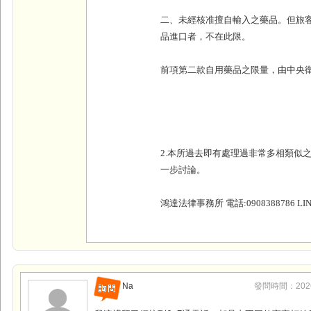
二、未經核准擅自輸入之藥品。但旅
品進口者，不在此限。
前項第二款自用藥品之限量，由中央
2.本所過去即有處理過非常多相類似
一步討論。
鴻達法律事務所 電話:0908388786 LINE
Na
發問時間：2026-0