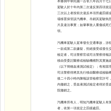
本條例中華民國一百零八年四月十七
駕駛人於十年內第二次違反第四項規
三次以上者按前次違反本項所處罰鍰
場移置保管該汽機車、吊銷其駕駛執
片及違法事實；如肇事致人重傷或死
領。
汽機車駕駛人駕車發生交通事故，涉
一款或第二款嫌疑，拒絕接受或發生
檢定者，司法警察官或司法警察得報
移由受委託醫療或檢驗機構對其實施
（以下簡稱血液測試檢定）；有相當
司法警察得將其先行移由醫療或檢驗
後二十四小時內陳報該管檢察官許可
內撤銷之，受血液測試檢定者得於受
院撤銷之。
汽機車所有人，明知汽機車駕駛人有
者，依第一項規定之罰鍰處罰。