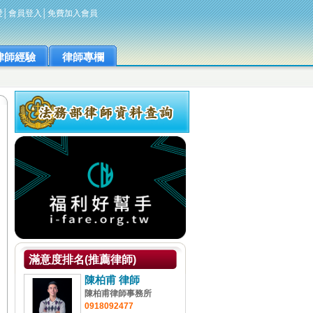
愛
│
會員登入
│
免費加入會員
律師經驗
律師專欄
滿意度排名(推薦律師)
陳柏甫 律師
陳柏甫律師事務所
0918092477