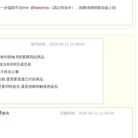
一步協助可洽line:
@lawyeryu
（請記得加＠），由陳瑀律師親自線上回
發問時間：2026-05-11 12:49:04
收到貨物.B想要購買此商品.
最後沒有和B完成交易
片姓名公審.
金額.還需要退還已付款商品.
是要同時提告.還是侵權和解後再提告.
陳瑀
回覆時間：2026-05-11 12:49:04
，