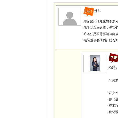
丹尼
本家庭大伯此生無妻無
親生父親無異議，但我們
這案件是否需要請律師協
法院邊需要準備什麼資料
您好
1. 
2. 
書（
程不
稅或