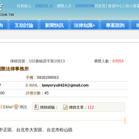
目前線上：
230211 人
，瀏覽人次：
500095348
回首頁
│
會員中心
│
加入最
詢
互助討論
新聞快訊
法律知識+
專案諮詢
律師證號：102臺檢證字第10813
瀏覽人數：
63553
國際法律事務所
手機：
0930299563
7
E-MAIL：
lawyeryu0424@gmail.com
:00
評價分數：
45
EMail
簡訊
律師經驗：
律師文章：
112
中正區、台北市大安區、台北市松山區