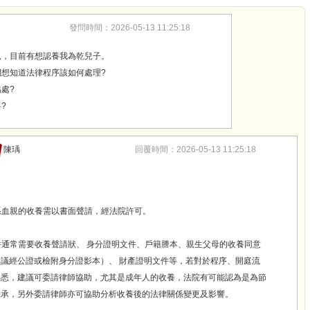
發問時間：2026-05-13 11:25:18
兒，目前有想認養我為乾兒子。
想知道法律程序該如何處理?
處?
?
陳瑀
回覆時間：2026-05-13 11:25:18
，
旁系血親的收養需以書面聲請，經法院許可。
文件通常需要收養聲請狀、 身分證明文件、戶籍謄本、親生父母的收養同意
建議經公證或檢附身分證影本）、 財產證明文件等，若對於程序、開庭流
熟悉，建議可委請律師協助，尤其是成年人的收養，法院有可能認為是為節
繼承，另外委請律師亦可協助分析收養後的法律關係變更及影響。