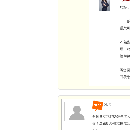
您好
1. 
議您可
2. 
用，
協商
若您需
回覆
阿琪
有個朋友說他媽媽生病
借了之後以各種理由推