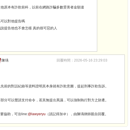
道他原本有詐欺前科，以前在網路詐騙多數受害者金額達
為可以對他提告嗎
說提告他也不會怎樣 真的很可惡的人
陳瑀
回覆時間：2026-05-16 23:29:03
，
可以先前的對話紀錄等資料證明其本身就有詐欺意圖，提起刑事詐欺告訴。
民事部分可以聲請支付命令，若其無提出異議，可以強制執行對方之財產。
要協助，可洽line:
@lawyeryu
（請記得加＠），由陳瑀律師親自回覆。