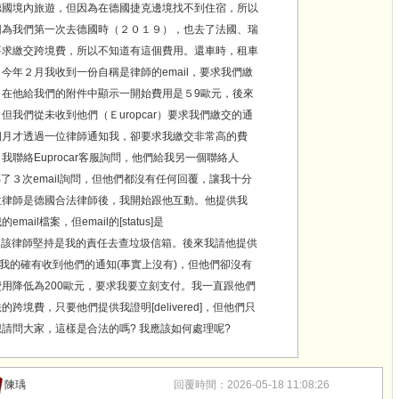
德國境內旅遊，但因為在德國捷克邊境找不到住宿，所以
因為我們第一次去德國時（２０１９），也去了法國、瑞
要求繳交跨境費，所以不知道有這個費用。還車時，租車
今年２月我收到一份自稱是律師的email，要求我們繳
。在他給我們的附件中顯示一開始費用是５9歐元，後來
但我們從未收到他們（Ｅuropcar）要求我們繳交的通
個月才透過一位律師通知我，卻要求我繳交非常高的費
聯絡Euprocar客服詢問，他們給我另一個聯絡人
。我傳了３次email詢問，但他們都沒有任何回覆，讓我十分
位律師是德國合法律師後，我開始跟他互動。他提供我
給我的email檔案，但email的[status]是
essing]，該律師堅持是我的責任去查垃圾信箱。後來我請他提供
明，表示我的確有收到他們的通知(事實上沒有)，但他們卻沒有
用降低為200歐元，要求我要立刻支付。我一直跟他們
跨境費，只要他們提供我證明[delivered]，但他們只
請問大家，這樣是合法的嗎? 我應該如何處理呢?
陳瑀
回覆時間：2026-05-18 11:08:26