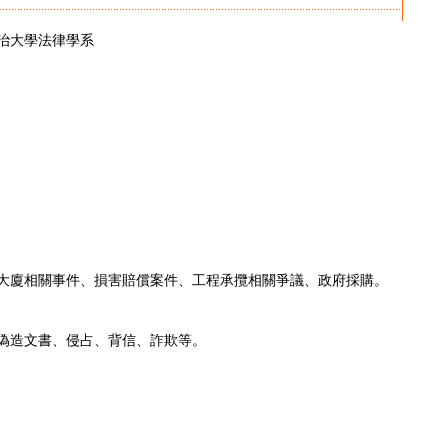
大學法律學系

大廈相關事件、損害賠償案件、工程承攬相關爭議、政府採購。

偽造文書、侵占、背信、詐欺等。
