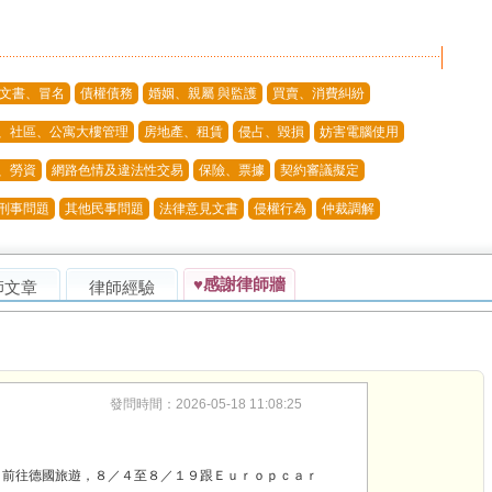
文書、冒名
債權債務
婚姻、親屬 與監護
買賣、消費糾紛
、社區、公寓大樓管理
房地產、租賃
侵占、毀損
妨害電腦使用
、勞資
網路色情及違法性交易
保險、票據
契約審議擬定
刑事問題
其他民事問題
法律意見文書
侵權行為
仲裁調解
♥感謝律師牆
師文章
律師經驗
發問時間：2026-05-18 11:08:25
月前往德國旅遊，８／４至８／１９跟Ｅｕｒｏｐｃａｒ