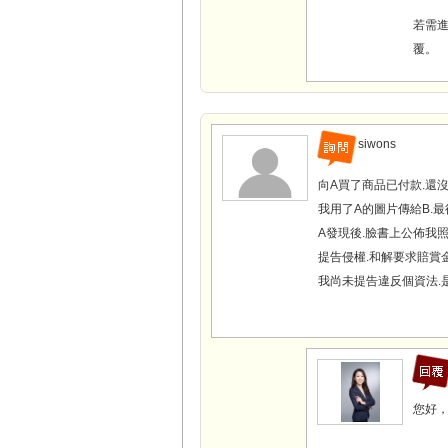
若需進
覆。
siwons
向A買了商品已付款.還沒
我用了A的圖片傳給B.
A發現後.臉書上公佈我照
提告侵權.和解要求賠賞
我尚未提告違反個資法.
您好