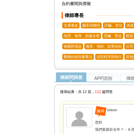
合約審閱與撰擬
律師專長
交通事故
繼承與贈與
詐騙、背信
偽造
毀謗、侮辱、妨礙名譽
恐嚇、脅迫
鄰居
偷竊與強盜
傷害、強制、妨害自由
公司
醫療糾紛與藥事法
法院程序與執行
其他
律師問與答
APP諮詢
律
搜尋結果：共 12 頁，
112
篇問答
eileen
您好
我們家庭於去年７－８