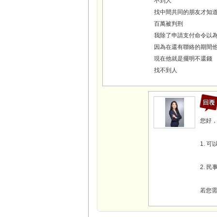
不到人
找中間共同的朋友才知
百萬被判刑
我除了申請支付命令以
因為在還有聯絡的期間他
現在他就是擺明不還錢
找不到人
您好
1. 
2. 
若您需