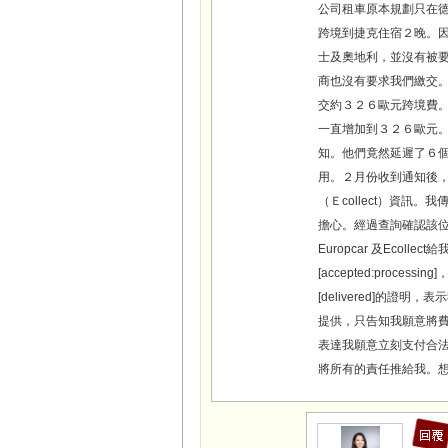
公司租車原本規劃只在
跨境到捷克住宿２晚。
士及奧地利，並沒有被
商也沒有要求我們繳交。
交約３２６歐元跨境費
一直增加到３２６歐元。
知。他們竟然延遲了６
用。２月份收到通知後，我
（Ｅcollect）資訊
擔心。經過查詢確認該
Europcar 及Ecollect
[accepted:proc
[delivered]的證
提供，只告知我願意將費
表達我願意立刻支付合法的
將所有的責任推給我。想