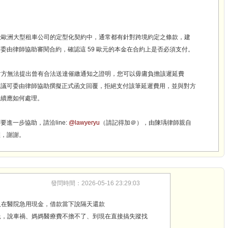
，
一般歐洲大型租車公司的定型化契約中，通常都有針對跨境約定之條款，建
委由律師協助審閱合約，確認這 59 歐元的本金在合約上是否必須支付。
若對方無法提出曾有合法送達催繳通知之證明，您可以毋庸負擔該遲延費
建議可委由律師協助撰擬正式函文回覆，拒絕支付該筆延遲費用，並與對方
後續應如何處理。
要進一步協助，請洽line:
@lawyeryu
（請記得加＠），由陳瑀律師親自
您，謝謝。
發問時間：2026-05-16 23:29:03
人在醫院急用現金，借款當下說隔天還款
託，說車禍、媽媽醫療費不擔不了、到現在直接搞失蹤找