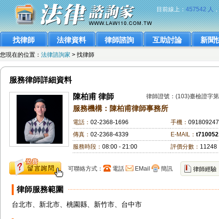
目前線上：
457542 人
找律師
法律資料
律師諮詢
互助討論
新聞
您現在的位置：
法律諮詢家
> 找律師
服務律師詳細資料
陳柏甫 律師
律師證號：(103)臺檢證字第
服務機構：陳柏甫律師事務所
電話：
02-2368-1696
手機：
09180924
傳真：
02-2368-4339
E-MAIL：
t71005
服務時段：
08:00 - 21:00
評價分數：
11248
可聯絡方式：
電話
EMail
簡訊
律師經驗
律師服務範圍
台北市、新北市、桃園縣、新竹市、台中市