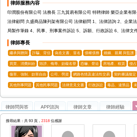
律師服務內容
印潤股份有限公司 法務長 三九貿易有限公司 特聘律師 樂亞企業有限
法律顧問 久盛商品陳列架有限公司 法律顧問 1、法律諮詢 2、企業
局製作筆錄 4、民事、刑事案件訴訟 5、訴願、行政訴訟 6、法律文
律師專長
繼承與贈與
詐騙、背信
偽造文書、冒名
債權債務
婚姻、親屬 與監護
買賣、消費糾紛
毀謗、侮辱、妨礙名譽
恐嚇、脅迫
房地產、租賃
侵占
傷害、強制、妨害自由
公司、勞資
網路色情及違法性交易
契約審議擬定
其他刑事問題
其他民事問題
法律意見文書
行政訴訟
毒品、違禁品
律師問與答
APP諮詢
律師文章
律師經驗
搜尋結果：共 93 頁，
2318
位感謝