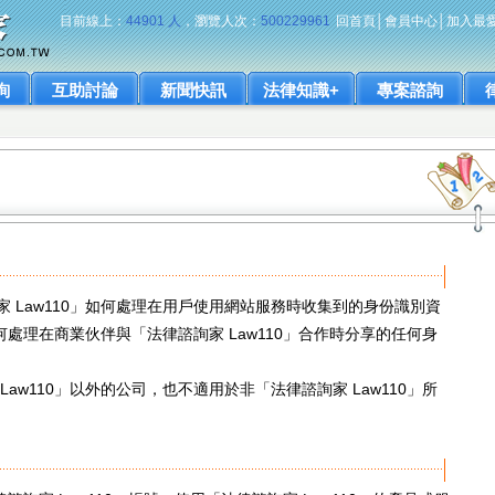
目前線上：
44901 人
，瀏覽人次：
500229961
回首頁
│
會員中心
│
加入最
詢
互助討論
新聞快訊
法律知識+
專案諮詢
 Law110」如何處理在用戶使用網站服務時收集到的身份識別資
如何處理在商業伙伴與「法律諮詢家 Law110」合作時分享的任何身
aw110」以外的公司，也不適用於非「法律諮詢家 Law110」所