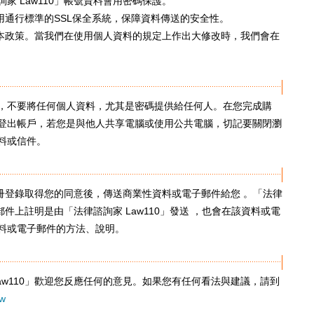
家 Law110」帳號資料會用密碼保護。
使用通行標準的SSL保全系統，保障資料傳送的安全性。
修訂本政策。當我們在使用個人資料的規定上作出大修改時，我們會在
，不要將任何個人資料，尤其是密碼提供給任何人。在您完成購
登出帳戶，若您是與他人共享電腦或使用公共電腦，切記要關閉瀏
料或信件。
或註冊登錄取得您的同意後，傳送商業性資料或電子郵件給您 。「法律
子郵件上註明是由「法律諮詢家 Law110」發送 ，也會在該資料或電
料或電子郵件的方法、說明。
aw110」歡迎您反應任何的意見。如果您有任何看法與建議，請到
tw