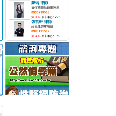
陳瑀 律師
協恆國際法律事務所
0930299563
第 3 名
目前積分 226
張哲軒 律師
竣元律師事務所
0983131519
第 4 名
目前積分 160
：
式
請
歡