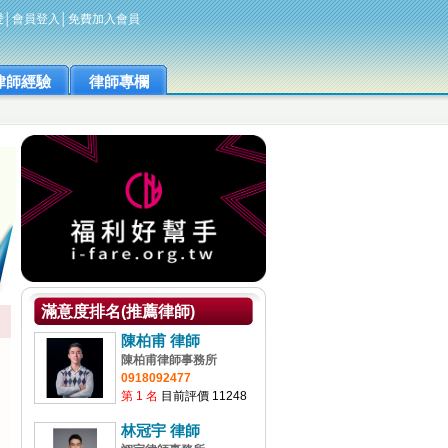
愛
│
會員登入
│
免費加入會員
律師經驗
律師專欄
滿意度排名(推薦律師)
陳柏甫 律師
陳柏甫律師事務所
0918092477
第 1 名
目前評價 11248
林冠宇 律師