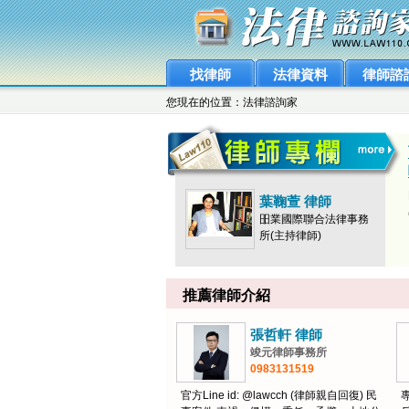
找律師
法律資料
律師諮
您現在的位置：法律諮詢家
葉鞠萱 律師
昍業國際聯合法律事務
所(主持律師)
推薦律師介紹
張哲軒 律師
竣元律師事務所
0983131519
官方Line id: @lawcch (律師親自回復) 民