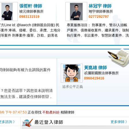
糾紛影片放網路多平台賺取流量營]
案件
2026-04-16
張哲軒 律師
林冠宇 律師
禍]
案件
2026-04-09
竣元律師事務所
翊宇律師事務所
0983131519
0277292797
]
案件
2026-03-27
負責人]
案件
2026-03-20
方Line id: @lawcch (律師親自回復) 民
專業服務項目： 刑事案件、警示/人頭帳
事案件:車禍、侵權、委任、承攬、土地分
戶案件、債務催收案件、繼承案件、強制
2026-03-19
割等案件 刑事案件:傷害、詐欺、妨害名
執行案件、非訟案件、智慧財產案件、洗
期是否能中途終止服務並結算]
案件
2026-03-12
譽等案件 家事案件:給付扶養費、確認親
錢防制案件、家事離婚案件。 諮詢部分
子關係、遺產爭訟等案件 勞工案件:請求
大台北地區、桃園地區、高雄地區可受理
疑問]
案件
2026-03-08
資遣費、工資、確認僱傭關係存在、提繳
現場諮詢 其他地區可以電話或是視訊方
於騎樓坡道不慎碰倒停放機車，車]
案件
2026-03-07
勞工退休金、職業災害等案件 法律意見、
受理諮詢，並時常受理跨縣市服務 詳情
契約審閱、法律顧問
見工商時報專訪：https://pse.is/3kptkw 
案件
2026-03-06
迎與我線上免費諮詢：
黃崑雄 律師
問律師能夠有權力去調我的案件
事件要求資遣]
案件
2026-02-25
https://lin.ee/JApJS9B
忒彌斯國際法律事務所
0960419416
自白書，我現在會被刑事提告嗎？]
案件
2026-01-30
追求公平正義
申訴]
案件
2026-01-16
何？您是否認罪？因您並未說明清
簽名]
案件
2026-01-09
防無法主張，建議委任律師答辯，
案件
2025-12-25
方。 黃崑雄律師法律事務所關
、台中、台南、高雄、屏東。 服
案件
2025-12-24
8/6 下午 07:47:53
正在尋找
不動產糾紛
相關律師
正在尋找
消費糾紛
相關律師
更多諮詢 》
更多律師 》
正在尋找
一般刑事訴訟
相關律師