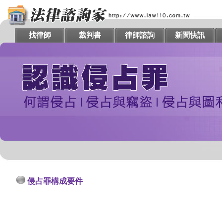
找律師
裁判書
律師諮詢
新聞快訊
侵占罪構成要件