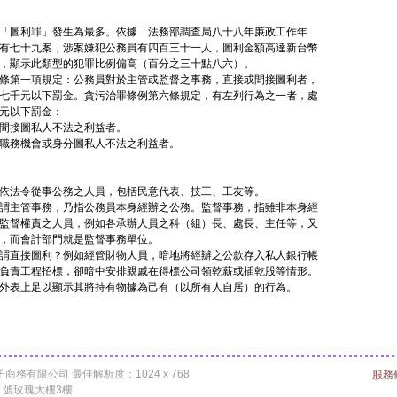
「圖利罪」發生為最多。依據「法務部調查局八十八年廉政工作年
有七十九案，涉案嫌犯公務員有四百三十一人，圖利金額高達新台幣
，顯示此類型的犯罪比例偏高（百分之三十點八六）。
條第一項規定：公務員對於主管或監督之事務，直接或間接圖利者，
七千元以下罰金。貪污治罪條例第六條規定，有左列行為之一者，處
元以下罰金：
間接圖私人不法之利益者。
職務機會或身分圖私人不法之利益者。
依法令從事公務之人員，包括民意代表、技工、工友等。
謂主管事務，乃指公務員本身經辦之公務。監督事務，指雖非本身經
監督權責之人員，例如各承辦人員之科（組）長、處長、主任等，又
，而會計部門就是監督事務單位。
謂直接圖利？例如經管財物人員，暗地將經辦之公款存入私人銀行帳
負責工程招標，卻暗中安排親戚在得標公司領乾薪或插乾股等情形。
外表上足以顯示其將持有物據為己有（以所有人自居）的行為。
竤甫電子商務有限公司 最佳解析度：1024 x 768
服務
2 號玫瑰大樓3樓