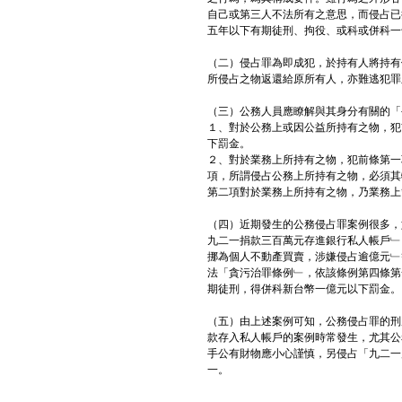
自己或第三人不法所有之意思，而侵占已
五年以下有期徒刑、拘役、或科或併科一
（二）侵占罪為即成犯，於持有人將持有
所侵占之物返還給原所有人，亦難逃犯罪
（三）公務人員應瞭解與其身分有關的「
１、對於公務上或因公益所持有之物，犯
下罰金。
２、對於業務上所持有之物，犯前條第一
項，所謂侵占公務上所持有之物，必須其
第二項對於業務上所持有之物，乃業務上
（四）近期發生的公務侵占罪案例很多，
九二一捐款三百萬元存進銀行私人帳戶﹂
挪為個人不動產買賣，涉嫌侵占逾億元﹂
法「貪污治罪條例﹂，依該條例第四條第
期徒刑，得併科新台幣一億元以下罰金。
（五）由上述案例可知，公務侵占罪的刑
款存入私人帳戶的案例時常發生，尤其公
手公有財物應小心謹慎，另侵占「九二一
一。