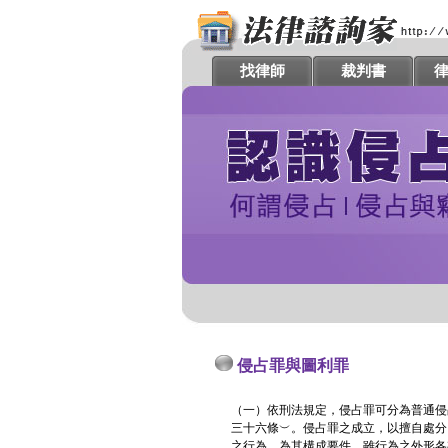
找律師
裁判書
侵占罪與圖利罪
（一）依刑法規定，侵占罪可分為普通侵
三十六條︶。侵占罪之成立，以擅自處分
之行為，為其構成要件。雖行為之外形各