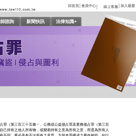
回首頁
│
會員中心
│
加入最愛
│
線上客服
律師諮詢
新聞快訊
法律知識+
占罪（第三百三十五條︶、公務或公益侵占罪及業務侵占罪（第三百
自己持有之他人所有物，或變易持有之意為所有之意，而逕為所有人
有不同，要必具有不法所有之意思，方與本罪構成之要件相符。如以