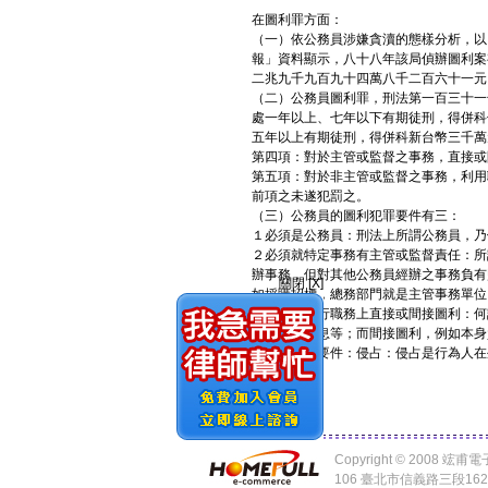
在圖利罪方面：
（一）依公務員涉嫌貪瀆的態樣分析，以
報」資料顯示，八十八年該局偵辦圖利案
二兆九千九百九十四萬八千二百六十一元
（二）公務員圖利罪，刑法第一百三十一
處一年以上、七年以下有期徒刑，得併科
五年以上有期徒刑，得併科新台幣三千萬
第四項：對於主管或監督之事務，直接或
第五項：對於非主管或監督之事務，利用
前項之未遂犯罰之。
（三）公務員的圖利犯罪要件有三：
１必須是公務員：刑法上所謂公務員，乃
２必須就特定事務有主管或監督責任：所
辦事務，但對其他公務員經辦之事務負有
關閉 [X]
如採購招標，總務部門就是主管事務單位
３必須在執行職務上直接或間接圖利：何
戶，賺取利息等；而間接圖利，例如本身
侵占罪構成要件：侵占：侵占是行為人在
Copyright © 2008 
106 臺北市信義路三段16