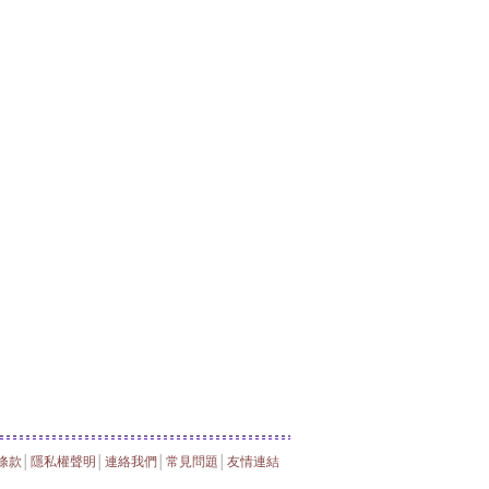
條款
│
隱私權聲明
│
連絡我們
│
常見問題
│
友情連結