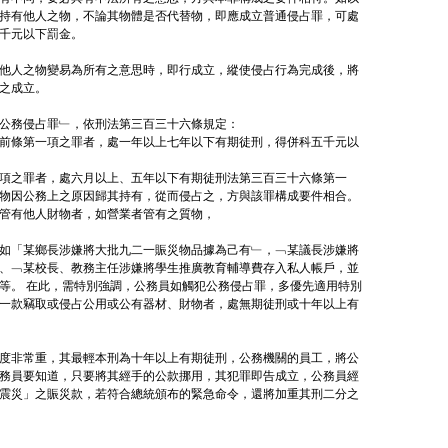
持有他人之物，不論其物體是否代替物，即應成立普通侵占罪，可處
千元以下罰金。
他人之物變易為所有之意思時，即行成立，縱使侵占行為完成後，將
之成立。
公務侵占罪﹂，依刑法第三百三十六條規定：
前條第一項之罪者，處一年以上七年以下有期徒刑，得併科五千元以
項之罪者，處六月以上、五年以下有期徒刑法第三百三十六條第一
物因公務上之原因歸其持有，從而侵占之，方與該罪構成要件相合。
管有他人財物者，如營業者管有之質物，
如「某鄉長涉嫌將大批九二一賑災物品據為己有﹂，﹁某議長涉嫌將
、﹁某校長、教務主任涉嫌將學生推廣教育輔導費存入私人帳戶，並
等。 在此，需特別強調，公務員如觸犯公務侵占罪，多優先適用特別
一款竊取或侵占公用或公有器材、財物者，處無期徒刑或十年以上有
度非常重，其最輕本刑為十年以上有期徒刑，公務機關的員工，將公
務員要知道，只要將其經手的公款挪用，其犯罪即告成立，公務員經
震災」之賑災款，若符合總統頒布的緊急命令，還將加重其刑二分之