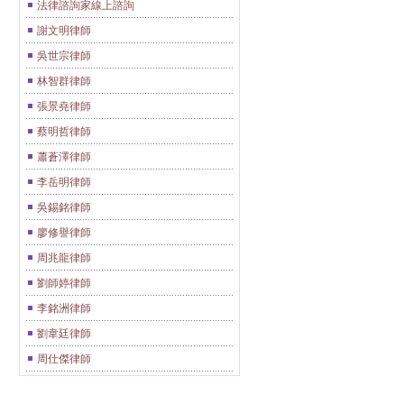
法律諮詢家線上諮詢
謝文明律師
吳世宗律師
林智群律師
張景堯律師
蔡明哲律師
蕭蒼澤律師
李岳明律師
吳錫銘律師
廖修譽律師
周兆龍律師
劉師婷律師
李銘洲律師
劉韋廷律師
周仕傑律師