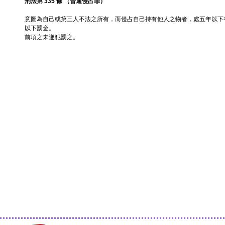
刑法第 335 條 （普通侵占罪）
意圖為自己或第三人不法之所有，而侵占自己持有他人之物者，處五年以下
以下罰金。
前項之未遂犯罰之。