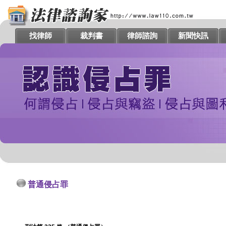
找律師
裁判書
律師諮詢
新聞快訊
普通侵占罪