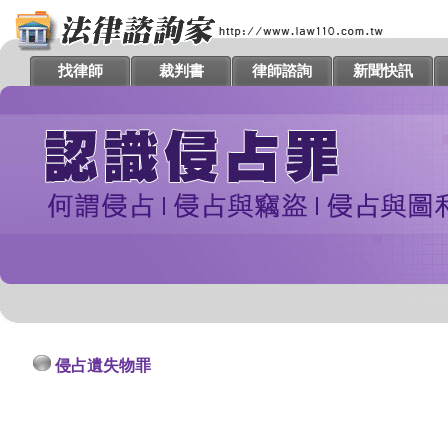
找律師
裁判書
律師諮詢
新聞快訊
侵占遺失物罪