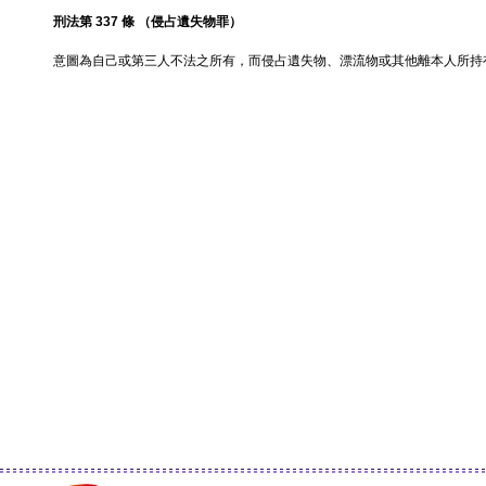
刑法第 337 條 （侵占遺失物罪）
意圖為自己或第三人不法之所有，而侵占遺失物、漂流物或其他離本人所持