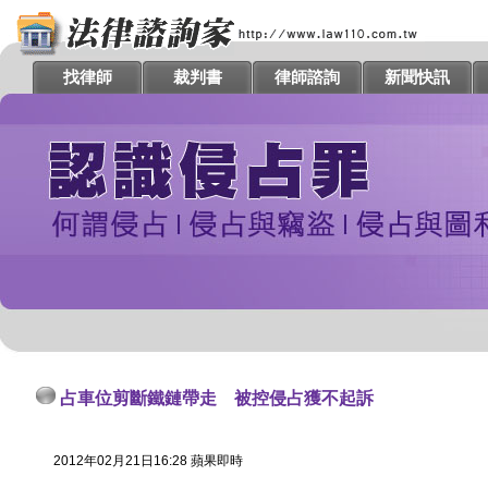
找律師
裁判書
律師諮詢
新聞快訊
占車位剪斷鐵鏈帶走 被控侵占獲不起訴
2012年02月21日16:28 蘋果即時