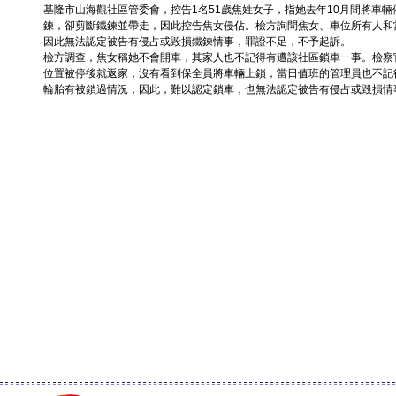
基隆市山海觀社區管委會，控告1名51歲焦姓女子，指她去年10月間將車
鍊，卻剪斷鐵鍊並帶走，因此控告焦女侵佔。檢方詢問焦女、車位所有人和
因此無法認定被告有侵占或毀損鐵鍊情事，罪證不足，不予起訴。
檢方調查，焦女稱她不會開車，其家人也不記得有遭該社區鎖車一事。檢察
位置被停後就返家，沒有看到保全員將車輛上鎖，當日值班的管理員也不記
輪胎有被鎖過情況，因此，難以認定鎖車，也無法認定被告有侵占或毀損情