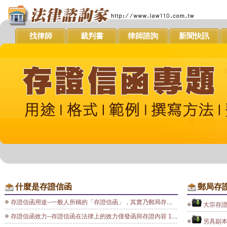
找律師
裁判書
律師諮詢
新聞快訊
什麼是存證信函
郵局存
存證信函用途--一般人所稱的「存證信函」，其實乃郵局存證信函的簡稱，顧名思義可說是一種具有保存證據效力的函件或書 信。所謂「存證信函」，就是經過郵局來證明發信日及發信內容為何的一種證明函件，達到告知義務的效果。其實存證信函最大的用途在於通知並警告對方，因此一 般人是不喜歡收到的！而存證信函需準備一式三份，其中郵局留存一份，以備日後萬一有訴訟或糾紛時可依此證明，此亦為郵局存證信函最重要的功能。 1. 存證信函是指藉由郵局證明信件內容及發信日期、收信日期的信件文書。 2. 存證信函僅能證明發信人在信中表達了一定的意思表示，而且收信者確實收到了信件。 3. 存證信函並不能夠代表發信者確實擁有信中敘述的權利，也不能夠代表收信者即負有信中所敘述或要求的義務。 4. 因為訴訟程序相當注重實質證據，書面證據的證明力比言詞證據的證明力要高出許多。因此寄存證信函主要的目的在於"確定曾經告知對方自己希望發生的法律效果"，以便將來雙方訴訟時，得提出存證信函作為訴訟證據。
大宗存
存證信函效力--存證信函在法律上的效力僅發函與存證內容 1. 因一般信函沒有第三人可以做證，對方可以推說未收到或不知情，但存證信函則可以透過郵局幫您存證一份作為寄送的證明，如此便可以證明自己確實已告知對方欲告知的事項(意思表示)，以後如有爭議或訴訟的時候，便可以當作證據。 2. 存證信函最主要是要達成法律上『證據保存』、『告知』(一般告知、催告、解約等等)及防範未然的功用。 （1） 「證據保存」上的功能： 存證信函一定是採書面的方式，又載有發信人和收信人，與發信的時間，因此不會造成口說無憑的情形，將來如果為了某件事實有所爭議時，曾經發出的存證信函就是最好的呈堂供證。目前依據存證信函的證據功能，所能獲致法律上之效益，最顯著的有以下兩項 A.證明曾為意思表示(或通知)：最常運用於解除契約、終止契約、意思表示撤銷、承認、抵銷等。 B.證明時效之遵守：時效的遵守與否，往往是影響法律關係生效的要件。由於存證信函足以證明寄件人何時發信，何時收件，在時間上的證據力確定而不可動搖，這無論在請求權之消滅時效上或形成權之除斥期間上，「存證信函」都發揮出強大的證據功能。 （2） 防患未然的功能： 在許多民、刑事案件在告上法庭之前，只要當事人懂得在恰當時機寄出存證信函，無論是通知、催告、或警示對方，經常會使一些稍具法律常識的人，知所收斂，不敢妄為，或使對方不再存僥倖之心，而主動與對方達成協議或和解，甚至於履行應盡的義務，如此一來，不須漫長的訴訟，自然能達到保障權益的效果！
另具副