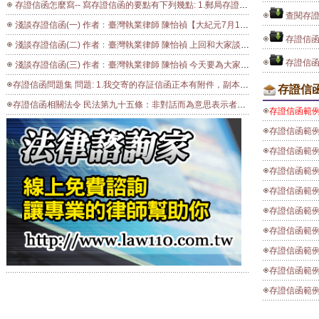
存證信函怎麼寫-- 寫存證信函的要點有下列幾點: 1.郵局存證信函須以雙掛號函件寄出，並需妥善保存函件送達後的回執證明。 2.向郵局購買存證信函用紙，一式最少三份。(寄件人、收件人、郵局三造各執一份，份數視收件人人數而增加)。 3.寫存證信函為達到預期的效果，須掌握時機與重點：應注意人(當事人)、事(事實經過)、時(發生時間)、地(發生地)、物(標的物)等重點。 4.信函內容應提到：「限收件人於x年x月x日前解決...，否則...」或「限收件人於文到x日內予以處理，否則...」。 (* 限x日：以七至十日為合理時日) (* 否則...：須具體表達訴求，如第五條所述) 5.寄件人務必清楚寫明「目的」：例如要求企業經營者應合理解決的方式，如退貨、退款、解除契約、減少價金等，千萬不要含糊、不清不楚。 6.書寫完成詳加檢查應具備的重點內容後至郵局以雙掛號寄發：書寫完成後應依前述重點詳加檢查再至郵局以雙掛號寄發，郵局承辦人員只會從形式上加以檢查，如錯字、用印、日期等的填寫，檢查無誤後即受理寄出。 7.存證信函的相關資料應妥善保存：郵局開立的寄信收據和寄件人持有的存證信函、及事後收到的「回執證明」明信片都需妥善保存。 8.存證信函正副本文字，如有塗改增刪，應於正副本之末註明「在某頁某行第幾格下塗改增刪若干字」字樣，加蓋寄件人印章。但每頁塗改增刪不得逾20字。 9.存證信函應由寄件人以書寫、複寫、打字或影印，製作成一式三份〈正本一份，副本二份〉並簽字或蓋章，收件人如為二人以上，依增加人數增製副本。但如寄件人不願自留副本者，得僅作成副本一份；如需增加副本由郵局證明者，增加之份數每份存證費減半繳付。 10存證信函主要需有明確告知對方，表明寄件人嚴正立場的重要意義並備作證據。所以存證信函如何書寫、簽章應該有所了解，才能真正發揮寄達存證信函後保障自己權益的功用。
查閱存證
淺談存證信函(一) 作者﹕臺灣執業律師 陳怡禎【大紀元7月16日訊】 生活法律常識 『存證信函』，大家是否一聽到就覺得胸口一緊，呼吸不順，只希望永遠不要跟這四個字發生關係。若是不幸收到別人寄來的存證信函，更是驚慌失措，不知是否將有大禍臨頭，而得天天向法院報到。 存證信函真的有那麼恐怖嗎？它在法律上代表什麼意義？若接獲存證信函應不應該回應？如何回應？今天就為各位讀者說明！存證信函，望文生義，就是指用以保存證據的信函。 保存什麼證據呢？說穿了，就是『某人曾向你發出一封存證信函』之事實，及『該封存證信函的內容為何』之事實。舉例來說，阿珠在八月八日向阿花借了一千塊錢，說好一個禮拜要還，一個禮拜之後，阿珠確實還了阿花一千塊錢。 但是過了三天，阿珠卻收到阿花寄來的存證信函，內容為：「阿珠：你在八月八號向我借一千塊錢，說好一個禮拜要還，今天已經八月十五號了，都沒看你拿錢來，限你收到此信後，馬上還錢，不然就等著吃上官司吧！ 阿花 上」若你是阿珠，接到這封信後，肯定氣得七竅生煙，明明就親自把錢拿給阿花的，怎麼會這樣含血噴人！但仔細一想，糟了，拿錢給阿花時既沒叫她簽收據，也沒半個人看到，上了法院不就百口莫辯，難道真的要再掏出一千塊錢給阿花。 先別著急！這封存證信函其實就是阿花對阿珠還錢的要求，就像平常口頭或電話要求阿珠還錢一樣，只是口說無憑，日後萬一對簿公堂，對於阿花是否對阿珠有過還錢的要求起了爭執，恐將各說各話，最好的方法就是以存證信函的方式。 將要對阿珠說的話寫成信函，到郵局發出，存證信函一式三份，阿珠、阿花、郵局各有一份，以雙掛號方式寄給阿珠，阿珠是否有收到存證信函以回執為證。若對通知的內容有爭執，即調出郵局留存之存證信函比對，如此一來，是否有收到這封信及信的內容如何就清清楚楚了。 所以阿花的存證信函能證明的只有兩件事，一是阿珠的確在八月十八號收到信函，一是阿花信中內容是要求阿珠還錢。 但是，除此之外，阿珠是否真的有向阿花借一千塊，縱然有借，約定清償的期限多久，是否真的到期沒還等事實，該封存證信函均無法有效地證明，萬一進入訴訟程序雙方就這些事實有爭執，仍須由負舉證責任之人證明該些事實。 絕不會因為阿花發了該封存證信函就使得她信中所有的內容都變成無庸置疑的事實，日後即使進入訴訟程序，上述那些事實該由阿花舉證的〈如：有借一千塊錢、約定一個禮拜還錢〉，阿花仍應舉證以使法官採信，若無法證明，仍有可能被判敗訴，所以阿珠無須太過著急！ 那麼阿珠是否應對阿花的存證信函做出回應呢？如何回應較為洽當呢？且待下回分曉。
存證信
淺談存證信函(二) 作者﹕臺灣執業律師 陳怡禎 上回和大家談到了存證信函的法律上效力，今天接著為大家說明應如何回應一封存證信函。 如同上次所說的存證信函只有證明『存證信函發出』此一事實，及『存證信函本身內容為何』之效力，至於它的內容對不對，你和發信人間是否真的發生了那些事實，就不是單單靠這封存證信函就可以證明的。 所以正常情況下其實你可以不需要理會該封存證信函，毋庸作出任何回應，日後進入訴訟，依法應由對方負舉證責任之事項，對方仍應善盡其舉證責任，不會因存證信函而有所改變。就拿阿珠和阿花的糾紛來說，如果阿花日後上法院告阿珠，要求阿珠將欠的一千塊錢還來。 〈附帶一提，這邊阿花應該是以原告的身分向民事法院起訴，請求阿珠還錢，法院調查結果若認為阿花說的有理由，就會以判決方式命阿珠還阿花一千塊錢。完全是欠債還錢的問題，不會牽涉到坐牢等刑責的問題喔，千萬不要以為上法院就是坐牢、判刑、有罪、無罪等，那是刑事審判系統，但其實民事審判系統才是和一般人的財產權益最息息相關的〉 那麼阿珠到底應不應該還阿花一千塊錢呢？在回答這個問題之前，我們先碰到的第一個問題是『阿花到底有沒有借阿珠一千塊錢？』，所謂有借有還，當然要先有借錢的事實，那麼這個事實要由誰來證明呢？在訴訟慣例上是由擔任原告的阿花要負責證明曾經拿出一千塊錢借給阿珠，如果阿花沒有辦法證明，那麼將慘遭敗訴的命運喔！ 阿花可以拿雙方簽立的借據〈這是最好的證明資料〉，或匯款單，或是隔壁的阿明有看到也可以請他作證，總之要想辦法讓法官相信你曾經拿錢出來借阿珠才可以，這個部分的舉證是無法以存證信函代替的。 當然這時阿珠如果認為有借錢是事實，沒有必要否認，也可以直接就跟法官說：「她是有借我一千塊錢沒錯，但是我已經還她了。」，這樣一來阿珠就是承認阿花借一千塊錢給她的事實，而阿珠既然承認，阿花就沒有必要再舉證了，阿花借一千塊錢給阿珠的事實確定存在，這樣訴訟中就叫做『自認』。那既然有借錢，當然就應該還錢啦！「可是我不是說已經還她了嗎？！」，為什麼法官聽話只聽一半呢？就是因為阿花並不承認阿珠還錢的事實，所以她才會起訴要求還錢嘛！ 兩造各執一詞，這時再次出現舉證責任的問題，即「阿珠已經還阿花一千塊錢」的事實應由誰負責證明？很不幸的，在法律上這次舉證責任落到了阿珠頭上，阿珠必須拿出證據讓法官相信你已經將錢還給阿花了，像匯款單、轉帳紀錄或收據等都是很有力的證據，如果都沒有任何證據可以說服法官，那麼法官將會認定阿珠沒有還一千塊錢給阿花，加上雙方無爭執的「阿花借一千塊錢給阿花」的事實，如此一來，法院認定的事實就是『阿花曾經借阿珠一千塊錢，但阿珠沒有還錢』，於是就會判決阿花勝訴，阿珠應該還阿花一千塊錢。 至此讀者會疑惑那存證信函呢？存證信函在本案其實並沒有派上用場，因為阿珠是直接說她已經還錢了，假設今天阿珠是抗辯「我們當初沒確定哪一天還錢，只說儘量，是阿花沒有叫我還呀，不是我不還」，這時候阿花馬上拿出那封存證信函為證，那麼阿花曾經在什麼時候要阿珠還錢的事時就清清楚楚了，阿珠縱使仍爭執不休，也沒有用，因為在這個時候存證信函的效力可是很強的。 行文至此，突然發現有些離題，偏向訴訟的舉證責任，如何回應存證信函也還沒好好解釋，而且為什麼阿花v.s.阿珠的訴訟最後會變成那樣，這些問題請容我下回再行分解。
存證信
淺談存證信函(三) 作者﹕臺灣執業律師 陳怡禎 今天要為大家來說明『應如何回應一封存證信函』。 但是這其實很難有一個放諸四海皆準的答案。法律關係本即多元，再投射到千變萬化的日常生活事實，各種枝微末節、大同小異之處都足以衍生出不同的變化，若不了解雙方的故事，絕無法作出一正確、周全的建議。若真的要提出一可以一體適用、最不容易出錯的建議的話，我會建議「不、要、回、應」。 大家對於這個答案或許有些愕然，請大家先回想一下前兩回的內容，對方的存證信函在法律上的效力是什麼？就是「發函」及「信函內容」之證明而已。但是其內容是否確為事實，真正進入訴訟程序時，仍應由負舉證責任之人證明，絕會不因為一封存證信函，法官就相信他說的都是事實。 既然這樣，就算他信函說的內容不實，與其馬上爭辯回去，不如以靜制動，等待他的下一歩行動〈正當合法的管道是向法院起訴，其他不法的討債管道不包括之，若有，建議要保存信函或準備錄音錄影存證，以向警方報案〉。等進入司法程序，看法官如何指示，再作回應。這是最保守、也最保險的作法，除了上述的原因之外，更是為了避免因為您的回應使自己日後於訴訟上陷入不利的地位。 舉我們阿珠和阿花為例，如果阿珠在接到阿花要錢的存證信函後，也馬上回了一封存證信函，說「錢我已經在○月○日還你了」，那麼日後在訴訟中將發生舉證責任轉換的效果，阿花將以阿珠的存證信函為證據，證明阿珠確實有和她借錢，免除自己證明有借錢給阿珠的責任。而阿珠雖然主張已經還錢，但是這部分的舉證責任是在阿珠，若阿珠沒有辦法證明，法官就會判阿珠敗訴喔。 怎麼會這樣，可是阿珠明明已經還了阿花，而且阿珠確實有向阿花借錢，難道要說謊嗎？所以我的建議就是稍安勿躁，先別急著回函，等到阿花真的起訴，法官一定會先問阿花「你說借錢，有什麼證據？」，這時阿花就要想辦法舉證，當然法官可能也會順便問一下阿珠「你有沒有跟阿花借錢？」，這時阿珠可以說「這應該要由阿花舉證」，如果阿花沒辦法證明的話，他會遭到敗訴的判決。 但如果阿花能夠證明，阿珠此時就要說「就算有借，我也已經還了」，並舉證證明，這時候法官可能會對你說的話打折扣，所以其實這並不是最好的辦法，但這也是在阿花勢必會否認阿珠已經還錢的情況下不得已的做法。 各位讀者，最好的做法是不管作什麼事都要留下證據，像借錢給人家，除了要簽借據外，盡可能用匯款、轉帳或支票的方式，將錢交付，若沒辦法，也一定要對方拿到錢時在借據上簽收「已收到借款若干元」。 大部分的人都以為只要簽了借據就萬無一失了，錯了！因為在法律上借錢是一種要物契約，就是除非已經把錢交給對方了，否則契約都不算成立，就算你們簽了借據，也不算，因為那只是你們說好要借錢，但是不是真的有把錢交給對方，還是有疑問，所以切記！切記！一定要對將借款交付這個行為留下證據。 不只是借錢，還錢或任何牽涉到金錢給付的行為〈交房租、付訂金……〉，都是如此，請盡量以匯款或任何可以留下證據的方式，千萬不要直接拿現金給對方，也沒讓對方簽收，這樣以後發生爭執時吃虧的可是自己喔，不怕一萬，只怕萬一呀 。 最後，不要回應是在不了解個案事實的情況下，筆者所能作出最保險、較能適用於多數情況的建議，但對每一個個案而言，肯定不會是最好的建議，所以您如果接到存證信函，讀過後完全無法了解他到底在說什麼，建議您請教專業人士，不一定是律師，現在有許多地方提供免費的法律諮詢服務，如：縣市政府、鄉公所都有定期的法律諮詢時間，或設有法律系的大學通常假日也會有諮詢服務，作初步的諮詢，以決定您的下一歩。
存證信函問題集 問題: 1.我交寄的存証信函正本有附件，副本也需要寄附件嗎？ 回答: 是的，正本具有附件者，副本亦須具備，如無法製備者，應以照片或影本代替。 問題: 2.存証信函費用怎麼計算？ 回答: 存證信函存證費首頁50元，續頁每頁或附件每張25元。 問題: 3.我一年前交寄的存証信函可以查閱嗎？要付費嗎？ 回答: 存證信函存局之副本，在3年保存期內，寄件人得交驗原執據，申請查閱。申請查閱， 按申請時現行存證費半數交付查閱費。 問題: 4.我一年前交寄的存証信函可以另具副本申請證明嗎？要付費嗎？ 回答: 存證信函存局之副本，在3年保存期內，寄件人得交驗原執據，另具副本申請證明。 申請證明者，按申請時現行存證費半數交付證明費。 問題: 5.存証信函可以用外國文字書寫嗎？ 回答: 書寫存證信函限用本國文字，每格限寫1字，述及外國人名或事物名稱須引用原文者， 得用外國文字書寫。 問題: 6.存証信函文字寫錯了，可以塗改嗎？ 回答: 可以的，但存證信函內文字如有塗改增刪，應於備註欄內註明，並由寄件人簽章，每頁 塗改增刪不得逾20字。 問題: 7.同時交寄2件存証信函，僅收件人姓名、地址不同者，要怎麼辦理？費用怎麼計算？ 回答: 存證信函如同時交寄2件以上，其內容完全相同，僅收件人姓名、地址不同者，得作成 總副本2份，並將各收件人姓名、地址另紙聯記一併交與郵局。 除第1件外，餘件按存証費減半收費。 問題: 8.存証信函有什麼用途？ 回答: 各類國內掛號信函交寄時，以內容完全相同之副本留存郵局備作證據者，稱為存證信函。 當事人交寄存証信函，於必要時，可資舉証，但郵局對存証信函之証明，以其正副本之 內容相同為限。 問題: 9.交寄存証信函，要用一定的格式用紙書寫嗎？貴局有提供格式，讓我們從電腦列印使用嗎？ 回答: 是的，存證信函須用郵局規定的格式用紙，請向郵局洽購；如使用電腦自製者，其項目 及印就之文字應與郵局製售者完全相同，紙張尺寸可用A4紙，此外，存證信函用紙電子檔 格式可從本公司網站下載，網址如下：http://www.post.gov.tw/
存證信
存證信函相關法令 民法第九十五條：非對話而為意思表示者，其意思表示，以通知達到相對人時，發生效力。但撤回之通知，同時或先時到達者，不在此限。表意人於發出通知後死亡或喪失行為能力，或其行為能力受限制者，其意思表示，不因之失其效力。 郵件處理規則： 第 三 條：中華郵政公司對於寄件人交寄郵件之內容，除存證信函留存郵局之副本外，不予證明。 第三十四條：掛號信函交寄時，加付存證相關資費，依中華郵政公司規定方式繕寫，以內容完全相同之副本留存郵局備作證據者，為存證信函。 存證信函留存郵局之副本，自交寄日起，由郵局保存三年，期滿後銷燬之。
存證信函範
存證信函範
存證信函範
存證信函範
存證信函範
存證信函範
存證信函範
存證信函範
存證信函範
存證信函範