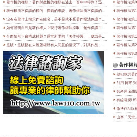
著作權的種類：著作財產權的種類在過去一百年中得到了迅速的發展，原先較單純的出版權、演出權，因電影的發明而有公開上映權、因廣播及電視的發明而出現公開播送權，時至今日因應網際網路的普及化，公開傳輸權隨之而生，除了這些一個接著一個出現的新型態著作權利，另外一些較傳統的權利也由於人類生活型態的轉變而發生變化，例如因為國際間的交流日漸頻繁，著作物在各地區以及國際間的散布權問題獲得重視；著作物所有人以往基於所有權，擁有將該物出租的權利，規模有限，對於著作權人的利益影響不大，但由於大型連鎖租書店的出現嚴重影響了著作權人的利益，從而使得著作物的出租權亦須被顧及。 一般來說，著作權人對於著作享有若干項基本權利，其中有一些是專屬權利。他們享有「使用」或「根據議定的條件許可他人使用」其作品的專屬權。 著作權人可以禁止或許可： 以各種形式對各種著作進行重製，例如以印刷或錄音的方式重製語文著作或音樂著作。 將其著作公開口述、演出，例如將戲劇及表演著作或音樂著作公開演出、將語文著作公開口述等等。 將其著作通過無線電、有線或衛星或網際網路加以公開播送、公開傳輸。 對其視聽著作公開上映；對其攝影著作、美術著作、圖形著作加以公開展示。 將其著作翻譯成其他語言，或對其加以改編，例如將小說改編成影視劇本、將英文版本改譯為中文版本。 受著作權保護的許多創作性作品，需要進行大量發行、傳播和投資，才能得到推廣（例如：出版物、音樂作品和電影）。因此著作權人常常將其對作品享有的權利，授權給最有能力推銷作品的個人或公司，以獲得報酬。這種報酬經常是在實際使用作品時才支付，因此被稱作授權費／版稅。 著作財產權有時間限制，根據世界知識產權組織相關條約，該時限為創作者死後50年。但各國國情不同，各國國內法可規定更長的時限。這種時間上的限制使得創作者及其繼承人能在一段合理的時期內就其著作獲得經濟上的收益。 著作財產權人通常可透過行政手段或透過法院保障自己的財產權益，前述手段包括以搜索住居處的方式查找生產或擁有非法重製的--亦即"盜版的"--與受保護作品有關之物，作為證據以實施權利。權利人還可要求法院對非法活動發出禁制令，並可要求侵權者就其在財產上和表彰姓名等人格權方面所受損失負損害賠償之責。
著作權法第9條：下列各款不得為著作權之標的︰ 一、憲法、法律、命令或公文。 二
著作權所不保護的標的：廣義的來說，著作權法所不保護的標的，可以包括所有不符合著作權保護要件的作品，例如：著作權法第10條之1所規定的著作權法僅保護著作的表達，而不及於其所表達的的思想、程序、製程、系統、操作方法、概念、原理、發現；在著作權法立法之前且未有回溯保護規定的文化資產（四書、五經、唐詩、宋詞、元曲、明清的小說等），及著作權法第9條所明文規定不予保護的標的等。至於原來受著作權法保護，只不過因為著作財產權保護期間屆滿的這些著作，或是著作權人聲明拋棄著作財產權的著作，我們不會認為這些是著作權法所不保護的標的，因為只要曾經受著作權法保護，其著作人格權又不得拋棄，即使著作財產權已不受保護，著作人格權依然受到著作權法的保護。至於狹義的定義，則限於著作權法第9條所規定的幾種情形。 著作權法第9條規定，「Ⅰ.下列各款不得為著作權之標的︰一、憲法、法律、命令或公文。二、中央或地方機關就前款著作作成之翻譯物或編輯物。三、標語及通用之符號、名詞、公式、數表、表格、簿冊或時曆。四、單純為傳達事實之新聞報導所作成之語文著作。五、依法令舉行之各類考試試題及其備用試題。Ⅱ.前項第1款所稱公文，包括公務員於職務上草擬之文告、講稿、新聞稿及其他文書。」 一、憲法、法律、命令或公文 憲法、法律、命令或公文被制定、公布的目的，即在於使人民能了解自己的權利與義務，乃是民主國家的重要基礎，若是憲法、法律、命令或公文受著作權法保護，會造成這些關係人民權利義務的資訊流通的障礙，因此，著作權法特別規定不予保護。 比較可能產生困擾的是「公文」的定義。依據我國公文程式條例第1條規定：「稱公文者，謂處理公務之文書。」第2條則將公文區分為：令、呈、咨、函、公告、其他公文（手令或手諭、簽或報告、箋函或便箋、聘書、證明書、聘、僱契約書、提案、紀錄、節略等）。因此，若是依公文程式條例所製作之文書，均屬於本款所稱的「公文」。然而，公務員在從事公務時，還有許許多多的文件沒有具體名稱，這些到底是不是屬於「公文」的範圍呢？著作權法第9條第2項亦規定：「前項第1款所稱公文，包括公務員於職務上草擬之文告、講稿、新聞稿及其他文書。」基本上，只要是公務員為職務目的、處理公務所作成之文書，應該都是屬於公文的範圍。 不過，要特別說明的是，「政府出版品」不等於「公文」，有許多的政府出版品是受著作權法保護的，甚至是由政府擁有著作（財產）權。例如：各機關所編印的各種研究發展報告、發行的期刊雜誌等，仍然還是受著作權法的保護。 二、中央或地方機關所作成憲法、法律、命令或公文的翻譯物或編輯物 若是屬於政府機關所製作的各種「法令彙編」或是將外國法令譯為中文，我國法令譯為外文等，都是屬於明文不受保護的標的。但是，這僅限於政府機關所製作的翻譯物或編輯物，若是一般民間的出版社或事務所，所製作的六法全書、智財小六法、人事法規小六法等，就個別的法條並不受著作權法保護，但其整體只要符合編輯著作的保護要件，仍然受到著作權法保護；律師事務所自行翻譯法條供其客戶參考的情形，仍然屬於受保護的翻譯（改作）著作。 三、標語及通用之符號、名詞、公式、數表、表格、簿冊或時曆 像是「我們只有一個地球，請為子孫留下一片淨土」（標語）、「TFT-LCD」（名詞）、E=MC2（公式）、統計數字、會計表格、帳簿或是像日曆等，都是屬於不受著作權法保護的標的。值得注意的是，一般我們常見的農民曆，並不是整本內容都不受保護，許多農民曆上會附上生肖運勢或星座運勢等，這些內容並不是依據「曆學」可以推算的，因此，還是受到著作權法保護。 四、單純為傳達事實之新聞報導所作成之語文著作 符合本款的新聞報導，限於「語文著作」且須「單純為傳達事實」，並不是所有的新聞報導都符合。所謂「單純為傳達事實之新聞報導」，是指限於乾躁無味(arid)、沒有個性(impersonal)的新聞文字 。例如：報紙報導旅美球星王建民先發出賽，面對幾人次、投幾顆球、幾顆好球、幾顆壞球、被打幾支安打、幾次三振、幾次四壞球等，就是單純為傳達事實之新聞報導，任何人無須得到任何授權即可任意利用。但是，若是體育新聞的記者對於某一場球賽球員表現的評論，例如：王建民某一場表現的如何、控球如何、面對打者的態度如何等，則非單純為傳達事實之新聞報導。 五、依法令舉行之各類考試試題及其備用試題 著作權法規定是「依法令」，而不是「依法律」，故除考試院依法律所舉行的公務員特考、高考、普考外，教育部所屬各級學校所舉行之入學或期中、期末考試，可能有大學法、私立學校法及教育部之行政命令等作為其「法令」依據 。因此，這些考試的試題同樣不受著作權法保護。至於一般教學練習題或是坊間所出版的模擬試題，因為不是依法令舉行，仍然受到著作權法的保護。)
著作權法第10條：著作人於著作完成時享有著作權。
沒有在著作上標示作者姓名，是不是就不受著作權法保護？許多網路上的文章，常常沒有標示作者是誰，別人就算要利用，也無法標示作者姓名，是不是只要作者在發表的時候，沒有標示作者的姓名，就表示作者其實沒有想要受到著作權法保護，著作權法也不保護這些沒有標示作者姓名的著作呢？ 這個問題的答案是：沒有標示作者姓名的著作，一樣受到著作權法的保護。這是因為著作權法有關於著作權保護的要件，只要求必須是文藝性質的作品、有一定具體的表達、具有原創性、創作性，而且不是法律規定不予保護的標的就夠了（請參考第2題有關著作權保護要件的說明），並沒有要求著作在發表時，必須要標示作者的姓名，因此，即使是沒有標示作者姓名的著作，一樣受到著作權法保護。 然而，若是著作在發表時，沒有標示作者姓名，很可能會引起誰是著作權人的爭議，例如：在國內知名的「綠島小夜曲」，就曾有綠島監獄的受刑人曾經表示他才是真正的作詞人，然而，並沒有證據可以證明。而著作權法對於未標示作者姓名的著作，在著作權法第32條也特別規定：「Ⅰ.別名著作或不具名著作之著作財產權，存續至著作公開發表後50年。但可證明其著作人死亡已逾50年者，其著作財產權消滅。Ⅱ.前項規定，於著作人之別名為眾所周知者，不適用之(第2項)。」也就是說，如果沒有標示作者姓名（或是以他人所不知的別名發表）的著作，著作財產權的保護期間，並不是著作人終身加計50年，而是自公開發表後50年。因此，若是創作者希望著作受保護的期間可以比較久的話，著作發表時要記得標示自己的姓名喔！ 此外，著作權法第13條規定：「Ⅰ.在著作之原件或其已發行之重製物上，或將著作公開發表時，以通常之方法表示著作人之本名或眾所周知之別名者，推定為該著作之著作人。Ⅱ.前項規定，於著作發行日期、地點及著作財產權人之推定，準用之。」對於在著作上標示姓名的人（本名或眾所周知的別名），就推定是著作人及著作財產權人，萬一自己的著作發表時沒有標示姓名，或以網路上並非眾所周知的ID或匿稱發表，就無法享受到推定的效果。若是事後產生著作權的爭議（例如：有人侵害著作權或甚至他人剽竊作為自己的作品發表），反而別人可利用本條的規定享有「推定」的效果，到時候要證明自己是著作權人就很困難了。 因此，我們可以這麼說，若是著作在發表時，沒有標示作者的姓名，還是受到著作權法保護，但是，這樣的保護，是比較不安全的，容易引起爭執，而且保護的期間也比較短。若是有可能的話，著作還是儘量用自己的本名發表，才能受到法律最完整的保護。
著作權法第13條：在著作之原件或其已發行之重
如何證明自己是著作權人？現行著作權法採取「創作保護主義」，著作人於著作完成時即享有著作權，不須申請著作權的註冊或登記。這樣的立法模式對於創作者的保障非常足夠，可以說沒有任何間隙的保護，只要創作一完成即開始受保護。然而，因為沒有註冊或登記制度的關係，因此，若發生著作權的爭議時，著作權人必須自行對於自己是著作權人及著作權存在及其存續期間等事項負舉證責任。 著作權法第13條規定：「Ⅰ.在著作之原件或其已發行之重製物上，或將著作公開發表時，以通常之方法表示著作人之本名或眾所周知之別名者，推定為該著作之著作人。Ⅱ.前項規定，於著作發行日期、地點及著作財產權人之推定，準用之。」對於要積極主張著作權的人而言，本條「推定」的效果非常重要，可以減省許多在訴訟上主張著作權保護或排除侵害時的舉證責任。 若是著作權人沒有在著作原件、已發行的重製物或是著作公開發表時，以適當的方式表示著作人的姓名時，則可能會面臨在訴訟時，會需要證明自己是某一特定著作的著作人，而要證明這一點，可能就必須就這個著作的創作過程、自己擁有創作這個著作的能力、創作過程及時間是否合理等進行舉證，若是他人反過來透過前述著作權法第13條規定取得「推定」的效果，這些證明就必須要非常明確到可以推翻法律的「推定」。 目前有許多創作者會考慮透過各種方式來保留證據，以利事後證明自己是著作權人，例如：前述提到過的寄存證信函給自己、用CD-R或DVD-R備份，甚至像是請法院公證人或民間公證人進行著作的文書認證、寄存於特定組織或民間機構、對公眾發行等，都是不錯的證明方式。但是，必須注意的是，這些方式都只能證明「有一個特定人將特定著作在特定時點進行存證或保存著作的動作」，最多只是提供予他人或法院在判斷是否擁有著作權的參考，可以證明某一個著作在某一個時點已經有特定人主張著作權，但是，還是不能直接證明進行存證動作的人，一定是特定著作的著作權人，畢竟非著作權人一樣有可能進行這些存證的動作。因此，一般多會配合前述提到的著作權法第13條規定，在著作的原件或重製物上，標示自己的姓名或眾所周知的別名的方式來取得法律「推定」的效果。 至於什麼樣的證據才能證明某一個著作是自己所創作的呢？一般來說，保留作者的創作歷程紀錄，是最直接有效的方式。例如：保留作者構思時隨手記下的隻言片語、草稿、草圖、創作所使用的素材、與他人的討論、按日期就不同階段的創作進行存檔備份等，這些資料除了可以協助證明自己是著作權人、著作創作完成的時點之外，還可以用來證明自己是獨立創作，並未侵害他人之著作權，甚至是有關於創作性（創作高度）的證明，皆可產生相當的影響力。對於著作權未來的行使，無論是訴訟或授權，都有相當程度的幫助。因此，愈是商業化利用可能性大的著作，由於著作對外授權利用或產生著作權侵害紛爭的可能性愈高，愈要強調在創作歷程紀錄方面的保存。
著作權法第16條：著作人於著作之原件或其重製物上或於著作公開發表時，有表示其本名、別名或不
什麼情形下會構成抄襲？通常所謂的「著作抄襲」，應該是指構成著作「重製權」或「改作權」的侵害。舉例來說，若是A將B所發表的文章，幾乎原封不動地放到自己發表的新書作為某一個章節，這時候一般會認為A「抄襲」B的文章，在著作權法上則會認為A侵害B文章的「重製權」；若是A利用B所發表的文章，另行改寫成劇本，則一般還是會認為A「抄襲」B的文章，在著作權法上則因為A的改寫動作有獨立的創意，構成「改作」行為，所以，會認為A侵害了B的「改作權」。 上述這樣的理解方式，雖然對於學習著作權的人還算容易了解，但社會上一般在遇到著作權侵害的問題時，還是比較多單純地以「抄襲」來描述，而為了因應社會上多數人對著作權侵害的理解，司法實務上也發展出來如何進行著作「抄襲」的判斷原則。一般較常引用的判決，是最高法院81年度台上字第3063號判決，其明確指出「認定抄襲之要件有二，即(1)接觸，(2)實質相似。主張他人之著作係抄襲其著作者，應舉證證明該他人曾接觸被抄襲之著作，構成二著作實質相似。」也就是說，當著作權人要主張他人的著作構成「抄襲」時，必須要符合二個要件，一個是要證明他人有「接觸」自己的著作，另一個是他人的著作與自己的著作構成「實質相似」。而由於要證明有「接觸」，有時候在雙方當事人過去沒有任何往來的情形，會比較困難，因此，實務上也會透過著作發行的數量、通路、時間、知名度等，推斷有高度接觸的可能性，或是當著作構成「實質相似」時，若被指稱著作侵害的人沒有辦法證明是「獨立創作」的時候，也可推定有「接觸」的可能。 目前司法實務對於著作「抄襲」的認定，確實符合人民一般的法律感情，就是如果你要指稱我抄襲你的著作，你要證明我曾經看過或參考（接觸）你的著作，而且二個人的著作要很像（實質相似），才會構成著作抄襲。然而，在著作權法的法律適用方面，則可以再把上述原則做一些細部的說明如下： 1. 著作權法承認「平行創作」的保護：著作權法與專利法不同，承認不同的創作者，若是在「獨立創作」的情形下，偶然創作出非常相似的作品，或是因為參考的素材相同，而創作出非常相似的作品（例如：在同一個地點拍照或繪畫、利用同一個屬於公共所有的雕像或畫作進行改作等），這時候因為雙方各自獨立進行創作活動，都是屬於著作權法所鼓勵的促進國家文化發展的活動，因此，即使二個作品很像，是分別給予二個不同的獨立的著作權加以保護，二個作品間也沒有著作權侵害的問題，一般稱為「平行創作」的保護。 2. 是否構成「實質近似」必須以作者的「創意活動」之所在為主要判斷標準：有時候二個著作間就其整體看起來「大同小異」，但因為著作權法保護的是作者的「創作」，所以，若是「大同」的部分，雙方都是參考某一些相同來源的素材，而「小異」的部分，則是雙方各自創意所在，這時候，即使可證明有「接觸」，仍然不會構成「實質近似」。例如：A看到B在植物園寫生的畫作覺得很美，隔天也到植物園去找到同一朵荷花，嘗試在與A的畫作相同的角度作畫，雙方以水彩繪製的荷花外觀看起來很像，A也曾經看過B的畫作，但仔細看則發現因為A並不是看著B的畫作從事創作，而是自己直接看著現實的荷花進行創作，二者繪製手法亦有所不同，則這樣的差異點正是著作權法保護的創作活動，因此，也不會構成著作權的侵害。 3. 是否有「接觸」在著作權法上僅是用以證明是否屬於「獨立創作」的輔助證據：若是可以證明有「接觸」或是有相當高接觸的可能性，則被指稱侵害著作權的人，要花更多的努力提供有利的證據，來證明自己是「獨立創作」，並非著作權的侵害。因此，也有許多創作者會儘量避免在很近的時期，創作自己曾經接觸過相同主題或創意的著作，以避免引發不必要的爭議。 4. 著作權法僅保護「表達」，不保護「思想」，若屬於「思想」等抽象事物的相似，並不構成著作權的侵害：著作權法第10條之1規定：「依本法取得之著作權，其保護僅及於該著作之表達，而不及於其所表達之思想、程序、製程、系統、操作方法、概念、原理、發現。」有許多被指稱「抄襲」的情形，往往只是採用了相同的概念或原理進行創作，或許在學術上可能違反學術倫理，但未必構成著作權的侵害，這個部分可以一併參考第12題的說明。 5. 即使證明有「抄襲」，還是要回歸著作權法的規定，認定構成「重製權」或「改作權」的侵害：理論上，若法院認定構成「抄襲」時，必然有「實質相似」。但「實質相似」還必須區分較後從事創作之人，是否就新的著作，有自己獨立的創作在裡面，如果沒有的話，應該論以「重製權」的侵害；如果有的話，則應該論以「改作權」的侵害。
著作權法第19條：共同著作之著作人格權，非經著作
盜版：盜版指在未經版權所有人同意的情況下，對其作品、出版物進行複製、再分發的行為。在很多國家和地區，這種行為被定義為侵犯知識產權的違法行為，甚至犯罪行為，會受到所在國的處罰。盜版出版物通常包括盜版書籍、盜版軟體和盜版音像作品。 在香港，沒有正式授權下所製造的產品，俗稱為老翻或開心版。 盜版出版物由於逃避了所在國應繳的版稅，通常也不需要進行產品的研發，所以價格往往比合法的出版物要便宜，故而往往受版權意識不強的人所歡迎。表面上看，盜版在一定程度上限制了商業軟體巨頭對軟體市場的壟斷，但同時也是軟體業寡頭企業不正當競爭、打壓競爭對手的手段，傷害了軟體行業的公平競爭格局，嚴重影響中小軟體企業的產品競爭力。 盜版軟體通常是在原版的基礎上進行破解，改變原來的功能，再進行拷貝，發布，完全無視版權，因此可以用極低甚至沒有的成本來創造利益。常見的盜版行為 重製 拷貝或影印 改造 (在散播、公開版權物為前提) 移除或改寫版權訊息 移除內函之廣告訊息 任意移除或添加功能 公共播放 在非授權範圍的場所，公開供人使用或瀏覽 轉散佈 重新包裝後，轉散佈或轉賣 破解序號保護，或提供序號產生器
著作權法第22條：著作人除本法另有規定外，專有重製其著作之權利。 表演人專有以錄音、錄
著作權法第30條： 著作財產權，除本法另
著作權
侵犯歌詞著作權？ 羅大佑獲不起訴 2012-02-08 新聞速報 中廣新聞／潘千詩 藝人羅大佑因多次公開演唱「心肝寶貝」、「火車」等台語歌，結果被作詞人「李坤城」提出違反著作權
引用 轉寄 列印 字體：小．中．大 Apple 大動作移除 App Store 上多款侵犯著作權的手機遊戲 2012-02-08 01:53 新聞速報 【巴哈姆特】 還記得 1 月底 GNN 報導的《Triple Town》開發商正式對 6Waves LOLAPPS 提出著作權侵害訴訟新
智產局:新聞台翻拍轉播單位畫面 有合理使用空間 2012-02-16 13:53 新聞速報 【中廣新聞／閻大富】 林書豪成為全球焦點人物，台
有線電視USB棒 經銷觸法、收視權益難保！ 2012年2月16日 16:49 涉違法的「有線電視USB棒」經銷業者，不敢保證每個頻道節目都可觀看。（圖／政治中心） 政治中心／台北報導 近來有不肖業者在全國各地和網路上推銷「有線電視usb電視棒」，宣稱只要繳交「軟體更新月費」，就可收看九成以上的有線電視台。衛星廣電公會提醒消費者注意，觀看這些未經授權的節目，將會助長犯罪行為，收視權益也難以確保；經銷這類產品的業者，更有觸法之嫌。 數位時代來臨，消費者收看電視有更多的選擇，除了傳統的無線電視，也可申裝有線電視，能提供互動功能的「網路（雲端）電視」更是夯！ 其中最具代表性業者，就以中華電信所提供的「MOD」，和中華聯網寬頻推出的「5TV」和「大視界」最為著稱。只要消費者將這類產品連上網路，就可
微博作品版權引熱議 專家提醒合理使用才能免責“陰晴圓缺成暑寒，喜怒哀樂知豐歉。天上一輪求滿圓，人間萬民祈平安。”這是網民張先生原創的一條微博。近日，他十分氣憤地發現，這條自己原創的微博，在春節期間被轉發數百次，卻沒有注明出處。他苦惱地說，“如此轉發，哪個還我著作權喲！” 微博世界盛行“拿來主義” 作為信息時代的一個重要傳播平臺，微博已經成為了人們現代生活的一個重要組成部分。 據中國網際網路絡信息中心(CNNIC)發布的數據顯示：2011年上半年，微博用戶數量從6311萬增長到1.95億，網民使用率從13.8%提升至40.2%。 在微博發展過程中，微博抄襲現象大量存在，微博版權事件頻頻出現，正如網絡從業者和菜頭所稱：“這種趨勢一直在增強。” 作家石康曾說，他把微博當創作草稿，整理後用于結集成書，稿費最低一個字兩元錢。有心人如果想“偷”
山寨「天堂」被查 遊戲橘子損失2.7億 2012-02-17 13