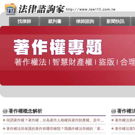
找律師
裁判書
律師諮詢
新聞快訊
著作權概念解析
著作權
何謂著作權？著作權，分為著作人格權與著作財產權。其中著作人格權的內涵包括了公開發表權、姓名表示權及禁止他人以扭曲、變更方式，利用著作損害著作人名譽的權利。著作財產權是無形的財產權，是基於人類知識所產生的權利，故屬知識產權之一種，包括重製權、公開口述權、公開播送權、公開上映權、公開演出權、公開傳輸權、公開展示權、改作權、散布權、出租權等等。 著作權要保障的是思想的表達形式，而不是保護思想本身，因為在保障著作財產權，此類專屬私人之財產權利益的同時，尚須兼顧人類文明之累積與知識及資訊之傳播，從而演算法、數學方法、技術或機器的設計，均不屬著作權所要保障的對象。 著作權是有期限的權利，在一定期限經過後，著作財產權即歸於消滅，而屬公共領域，任何人皆可自由利用。在著作權的保護期間內，即使未獲作者同意，只要符合"合理使用"的規定，亦可利用。凡此規定揭在平衡著作人與社會對作品近用之利益。
著作權法第4條：外國人之著作合於下列情形之一者，得依本法享有著作權。但條約或協定 另有
著作權法所保護的著作有哪些種類？我國作權法所稱的「著作」，是指屬於文學、科學、藝術或其他學術範圍的創作。因此，凡符合第2題所說明的保護要件者，均為著作權法所保護的著作，並不限於著作權法第5條至第7條之1所規定的各種著作類型。不過，這些例示著作仍具一定分類上的意義，並且也便於一般人理解認識，因此仍依規範順序介紹如下： 一、語文著作 包括詩、詞、散文、小說、劇本、學術論述與演講等，以數位（如純文字檔、圖檔）或類比（如錄音檔案)方式存在者，亦同。如張愛玲短文《我的天才夢》、小說《半生緣》、話劇劇本《傾城之戀》等均屬語文著作，無論以手稿、印刷書或者電子檔的形式存在，都不會因為儲存媒介的改變而被歸類為電腦程式或其他著作類型。 二、音樂著作 包括曲譜、歌詞等。這裡的曲包括節奏、旋律、和聲等構成音樂的成份。以台語民謠望春風為例，由李臨秋作詞、鄧雨賢作曲的詞曲部分為音樂著作；但演唱者演唱詞曲內容，由唱片公司錄製成錄音帶、CD、MP3等，則為錄音著作而非音樂著作。 三、戲劇、舞蹈著作 戲劇著作是指由演員透過身體動作的詮釋，將特定劇情表演出來的著作；舞蹈著作則是舞者以身體做成的一系列有韻律感的動作，通常配合音樂演出。由於兩者差異有限，故統稱戲劇、舞蹈著作，包括舞蹈、默劇、歌劇、話劇等。如表演工作坊在國家戲劇院演出《這一夜，誰來說相聲？》、雲門舞集《紅樓夢》台北戶外公演等。 四、美術著作 包括繪畫、版畫、漫畫、連環圖（卡通)、素描、法書（書法)、字型繪畫、雕塑、美術工藝品等，如朱銘《太極》系列雕塑、彎彎MSN表情符號等。 五、攝影著作 包括照片、幻燈片及其他以攝影之製作方法所創作的著作。如郎靜山《祖國山河》系列歷史影像、鄧南光攝影作品等，均屬在取景、角度、效果上具有高度創作性而受保護之著作。 六、圖形著作 包括地圖、圖表、科技或工程設計圖及其他屬於技術應用方面的工具性圖形。圖形著作的製作目的是用以表現特定事物，而非強調其藝術價值，通常會依據一定標準繪製以利判讀。 七、視聽著作 包括電影、錄影、碟影、電腦螢幕上顯示之影像及其他藉機械或設備表現系列影像，不論有無附隨聲音而能附著於任何媒介物上之著作。視聽著作與攝影、美術著作最大的區別在於其「必須連續性地表現系列影像」。故將同一次出遊的幻燈片一張張播放仍屬攝影著作，而以V8拍攝出遊內容則是視聽著作。 八、錄音著作 包括任何藉機械或設備表現系列聲音而能附著於任何媒介物上之著作，但附隨於視聽著作的聲音不屬之。錄音著作在部分國家是以「著作鄰接權」的方式保護，在我國則是以一般著作型態受到保護，故只要所錄製的內容符合著作權保護要件，即受著作權法保護。 九、建築著作 包括建築設計圖、建築模型、建築物等。其特殊之處在於將「建築物」本身也納為保護標的。由於著作權法的保護客體是屬於文化性質的創作，原則上受保護的建築物必須具有一定的創作性，且非以實用性為其主要目的。如中正紀念堂、國家戲劇院、台北101大樓，以及知名小說《達文西密碼》最重要場景-法國羅浮宮拿破崙廣場上華裔建築師貝聿銘設計的玻璃金字塔等。 十、電腦程式著作 包括直接或間接使電腦產生一定結果為目的所組成指令組合之著作。須特別注意的是，並非所有以電腦執行、展現的著作都是電腦程式著作，例如：在電腦遊戲中使電腦執行該遊戲、呼叫某一圖片、動畫、物件、執行運算…等，固然是電腦程式著作，但圖片、動畫、文字本身則分別歸屬於美術、圖形、語文、視聽等著作類型，而非電腦程式著作。 十一、表演 為因應我國加入WTO，著作權法新增第7條之1對表演的保護規定：「Ⅰ.表演人對既有著作之表演，以獨立之著作保護之。Ⅱ.表演之保護，對原著作之著作權不生影響。」所謂「表演」，是指對既有著作以演技、舞蹈、歌唱、彈奏樂器或其他方法加以詮釋。表演有時與戲劇、舞蹈著作難以區別，須視實際個案決定。通常對於既有戲劇或舞蹈著作的再次詮釋，由於創作性較低，會歸屬於表演範疇。例如：雲門舞集《薪傳》是具有高度創作性的原創舞蹈著作，若學校老師指導學生模仿演出最後一段《節慶》，由於是針對既有舞蹈著作的重新詮釋，即可能屬於「表演」。 十二、改作(衍生)著作 衍生著作是將原著作另行添加創意，進行改作所得之作品。改作方式很多，包括翻譯、編曲、改寫、拍攝為影片等，但非所有對著作進行改變的改作成果都能成為著作權法保護的「改作著作」，必須改作者對於既有著作所添加的創作程度，已達到著作權法所要求的創作高度，才可受著作權法保護。例如：張愛玲在1943年發表中篇作品《金鎖記》，赴美後以此故事藍本用英文寫成《pink tear》，1966年再改寫為長篇小說《怨女》連載於香港《星島晚報》，各篇不僅篇幅與使用語文不同，新作內容風格也明顯平淡謙和許多，可認為均是獨立著作而加以保護。反之，若利用全文翻譯軟體英譯《金鎖記》或中譯《pink tear》，則縱令譯文極佳、或此種機械性改作所費不貲或耗時甚久，該成果也不會被認為是受保護的衍生著作。 十三、編輯著作 著作權法第7條第1項規定：「就資料之選擇及編排具有創作性者為編輯著作，以獨立之著作保護之。」由條文規定可知，編輯著作受保護的客體是就資料的「選擇」或「編排」方式具有創作性。以張愛玲短篇小說集《傾城之戀》為例，除所收錄之《傾城之戀》、《金鎖記》、《紅玫瑰與白玫瑰》…等中短篇小說為分別獨立受保護之語文著作外，若該選集就資料內容之選擇或編排具有創作性，亦可獨立以編輯著作受到著作權法保護。
著作權法第5條： 本法所稱著作，例示如下： 一、語文著作