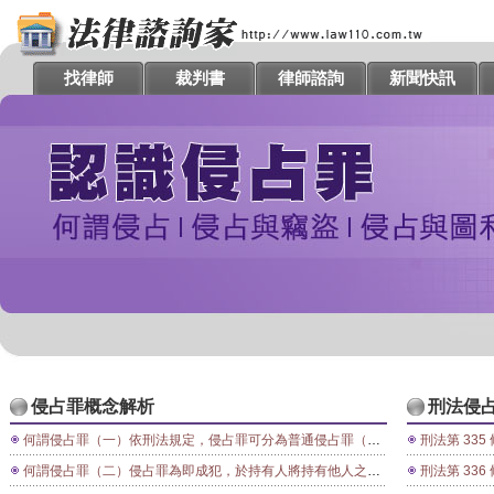
找律師
裁判書
律師諮詢
新聞快訊
侵占罪概念解析
刑法侵
何謂侵占罪（一）依刑法規定，侵占罪可分為普通侵占罪（第三百三十五條）、公務或公益侵占罪及業務侵占罪（第三百三十六條）。侵占罪之成立，以擅自處分自己持有之他人所有物，或變易持有之意為所有之意，而逕為所有人之行為，為其構成要件。雖行為之外形各有不同，要必具有不法所有之意思，方與本罪構成之要件相符。如以自己或第三人不法所有之意思，而侵占已持有他人之物，不論其物體是否代替物，即應成立普通侵占罪，可處五年以下有期徒刑、拘役、或科或併科一千元以下罰金。
刑法第 335 條 （普通侵占罪） 
何謂侵占罪（二）侵占罪為即成犯，於持有人將持有他人之物變易為所有之意思時，即行成立，縱使侵占行為完成後，將所侵占之物返還給原所有人，亦難逃犯罪之成立。
刑法第 336 條 （公務公益侵占罪、業務侵占罪） 對於公務