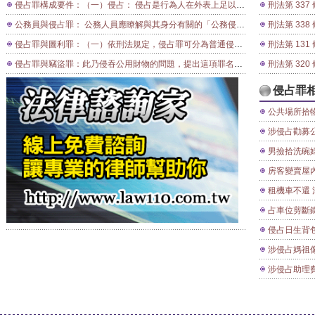
侵占罪構成要件：（一）侵占： 侵占是行為人在外表上足以顯示其將持有物據為己有（以所有人自居）的行為。 侵占罪構成要件（二）自己所持有他人之物： 例如：業務員為公司收取的貨款。此外，若甲明知乙所寄藏之物係贓物，而受寄藏匿，旋將該物據為己有，實務上認為甲除犯寄藏贓物罪外，應另構成侵占罪。因為侵占罪之客體，以屬於犯人占有他人之所有物已足，並不以物之給付者、在民法上得請求其返還為必要（司法院院字第二五一三號解釋）。
刑法第 337 條 （侵占遺
公務員與侵占罪： 公務人員應瞭解與其身分有關的「公務侵占罪」，依刑法第三百三十六條規定： （1） 對於公務上或因公益所持有之物，犯前條第一項之罪者，處一年以上七年以下有期徒刑，得併科五千元以下罰金。 （2） 對於業務上所持有之物，犯前條第一項之罪者，處六月以上、五年以下有期徒刑法第三百三十六條第一項，所謂侵占公務上所持有之物，必須其物因公務上之原因歸其持有，從而侵占之，方與該罪構成要件相合。 侵占罪構成要件4、 發生的公務侵占罪案例很多，如「某鄉長涉嫌將大批921賑災物品據為己有」，「某議長涉嫌將921捐款300萬元存進銀行私人帳戶」、「某校長、教務主任涉嫌將學生推廣教育輔導費存入私人帳戶，並挪為個人不動產買賣，涉嫌侵占逾億元」等。 在此，需特別強調，公務員如觸犯公務侵占罪，多優先適用特別法「貪污治罪條例」，依該條例第四條第一款竊取或侵占公用或公有器材、財物者，處無期徒刑或10年以上有期徒刑，得併科新台幣1億元以下罰金。 侵占罪構成要件5、 由上述案例可知，公務侵占罪的刑度非常重，其最輕本刑為10年以上有期徒刑，公務機關的員工，將公款存入私人帳戶的案例時常發生，尤其公務員要知道，只要將其經手的公款挪用，其犯罪即告成立，公務員經手公有財物應小心謹慎，另侵占「921震災」之賑災款，若符合總統頒布的緊急命令，還將加重其刑二分之一。
刑法第 338 條 （侵占
侵占罪與圖利罪：（一）依刑法規定，侵占罪可分為普通侵占罪（第三百三十五條︶、公務或公益侵占罪及業務侵占罪（第三百三十六條︶。侵占罪之成立，以擅自處分自己持有之他人所有物，或變易持有之意為所有之意，而逕為所有人之行為，為其構成要件。雖行為之外形各有不同，要必具有不法所有之意思，方與本罪構成之要件相符。如以自己或第三人不法所有之意思，而侵占已持有他人之物，不論其物體是否代替物，即應成立普通侵占罪，可處五年以下有期徒刑、拘役、或科或併科一千元以下罰金。 （二）侵占罪為即成犯，於持有人將持有他人之物變易為所有之意思時，即行成立，縱使侵占行為完成後，將所侵占之物返還給原所有人，亦難逃犯罪之成立。 （三）公務人員應瞭解與其身分有關的「公務侵占罪﹂，依刑法第三百三十六條規定： １、對於公務上或因公益所持有之物，犯前條第一項之罪者，處一年以上七年以下有期徒刑，得併科五千元以下罰金。 ２、對於業務上所持有之物，犯前條第一項之罪者，處六月以上、五年以下有期徒刑法第三百三十六條第一項，所謂侵占公務上所持有之物，必須其物因公務上之原因歸其持有，從而侵占之，方與該罪構成要件相合。第二項對於業務上所持有之物，乃業務上管有他人財物者，如營業者管有之質物， （四）近期發生的公務侵占罪案例很多，如「某鄉長涉嫌將大批九二一賑災物品據為己有﹂，﹁某議長涉嫌將九二一捐款三百萬元存進銀行私人帳戶﹂、﹁某校長、教務主任涉嫌將學生推廣教育輔導費存入私人帳戶，並挪為個人不動產買賣，涉嫌侵占逾億元﹂等。 在此，需特別強調，公務員如觸犯公務侵占罪，多優先適用特別法「貪污治罪條例﹂，依該條例第四條第一款竊取或侵占公用或公有器材、財物者，處無期徒刑或十年以上有期徒刑，得併科新台幣一億元以下罰金。 （五）由上述案例可知，公務侵占罪的刑度非常重，其最輕本刑為十年以上有期徒刑，公務機關的員工，將公款存入私人帳戶的案例時常發生，尤其公務員要知道，只要將其經手的公款挪用，其犯罪即告成立，公務員經手公有財物應小心謹慎，另侵占「九二一震災」之賑災款，若符合總統頒布的緊急命令，還將加重其刑二分之一。 二、在圖利罪方面： （一）依公務員涉嫌貪瀆的態樣分析，以「圖利罪」發生為最多。依據「法務部調查局八十八年廉政工作年報」資料顯示，八十八年該局偵辦圖利案有七十九案，涉案嫌犯公務員有四百三十一人，圖利金額高達新台幣二兆九千九百九十四萬八千二百六十一元，顯示此類型的犯罪比例偏高（百分之三十點八六）。 （二）公務員圖利罪，刑法第一百三十一條第一項規定：公務員對於主管或監督之事務，直接或間接圖利者，處一年以上、七年以下有期徒刑，得併科七千元以下罰金。貪污治罪條例第六條規定，有左列行為之一者，處五年以上有期徒刑，得併科新台幣三千萬元以下罰金： 第四項：對於主管或監督之事務，直接或間接圖私人不法之利益者。 第五項：對於非主管或監督之事務，利用職務機會或身分圖私人不法之利益者。 前項之未遂犯罰之。 （三）公務員的圖利犯罪要件有三： １必須是公務員：刑法上所謂公務員，乃依法令從事公務之人員，包括民意代表、技工、工友等。 ２必須就特定事務有主管或監督責任：所謂主管事務，乃指公務員本身經辦之公務。監督事務，指雖非本身經辦事務，但對其他公務員經辦之事務負有監督權責之人員，例如各承辦人員之科（組）長、處長、主任等，又如採購招標，總務部門就是主管事務單位，而會計部門就是監督事務單位。 ３必須在執行職務上直接或間接圖利：何謂直接圖利？例如經管財物人員，暗地將經辦之公款存入私人銀行帳戶，賺取利息等；而間接圖利，例如本身負責工程招標，卻暗中安排親戚在得標公司領乾薪或插乾股等情形。 侵占罪構成要件：侵占：侵占是行為人在外表上足以顯示其將持有物據為己有（以所有人自居）的行為。
刑法第 131 條 （公務員圖利罪） 公務員對於主管或監
侵占罪與竊盜罪：此乃侵吞公用財物的問題，提出這項罪名是因為公務員在很多小事情上容易觸犯到。舉個簡單的例子：曾經有位年輕人想追女朋友，那女孩告知：你在私人公司上班沒前途，若在公家機關上班，還可考慮來往，後來這年輕人果真在公家機關上班，之後勤於寫信給這女孩，寫得這女孩很煩。有一天，她就檢附一疊信封、信紙到地檢署按鈴申告，告發檢舉他侵占公物，開庭後年輕人無法否認，因為寫情書又不屬於公務，但此事於情於理實在不算嚴重，不過卻是一項嚴重的法律課題。 又如有位退休的校長被人檢舉侵占，偵查中校長答稱：家中的確是有套沙發，檢察官問：請問這套沙發是誰的？答：我還需要回去查一查，一查之下發現沙發背面還有省立○○高中財產字樣。檢察官詢問校長卸任已三年，而沙發尚未交還要如何解釋沒有侵占之意，答：我已記不清，能否請教當年學校總務，這套沙發是如何從校長公館弄到我家的。總務來了以後答道：校長當初曾辦理借用手績，還立了字據並在上頭批示：可。檢察官乃再去函學校，有否催討而校長不還之情事，學校答以未曾催討，檢察官乃認其無不法所有意圖不起訴處分。 另外還有侵占與竊盜問題，很多人都認為自己不可能與竊盜有所牽連，其實這二者之間僅一線之隔，如果將保管的公物拿回家私用屬侵占，非其本身保管的公物拿回家即可能是竊盜 ，所以要將公物拿回去要考慮到手續是否完備，切勿因小失大，吃上官司。
刑法第 320 條 （普通竊盜罪、竊佔罪） 意圖為自己
侵占罪
公共場所拾物 恐涉竊盜或侵占 2009年 09月11日 挨告關鍵 對於婦人撿拾破袋的洗衣粉挨告，律師廖芳萱說，關鍵在於洗衣粉放置位置，若洗衣粉放在垃圾桶，明顯可知是他人丟棄的物品，法官在認定時，就會傾
涉侵占勸募公益款 李悅綾被起訴 2012-02-22 01:38 中國時報 
男撿拾洗碗婦薪水 涉侵佔罪法辦 2012年02月16日11:43 蘋果即時 新北市
房客變賣屋內用品 侵占罪起訴 【聯合報╱記者游振昇／即時報導】 20
租機車不還 涉侵占罪起訴 聯合報╱記者曹敏吉／即時報導】 2012.02.16 1
占車位剪斷鐵鏈帶走 被控侵占獲不起訴 2012年02月21日16:28 蘋果即時 基隆市山海觀社區管委會，控告1名51歲焦姓女子，
侵占日生背包 和解照辦 〔記者邱俊福／台北報導〕中國北京大學EMBA日籍學生品川龍嗣，15日在台北搭乘
涉侵占媽祖像／國父紀念館長稱被人設計 〔記者林曉雲、胡清暉／台北報導〕國父紀念館館長曾坤地涉嫌侵占中國所贈的三千萬元媽祖像，媒體披露後，曾坤地昨天請假未上班，手機也無人接聽，他本人於昨晚傳簡訊向媒體強調，一切靜待司法還給他公道與清白。教育部政風處則透露，曾坤地被約談時回憶
涉侵占助理費 黃秀珠被求刑12年 〔記者林良哲、陳建志／台中報導〕民進黨籍台中市議員黃秀珠在擔任台中縣議員期間，涉嫌侵占詐領助理費、助理春節慰勞金、年終工作獎金等，總金額高達三六二萬多元，台中地檢署依貪污罪嫌將她提起公訴，並具體求刑