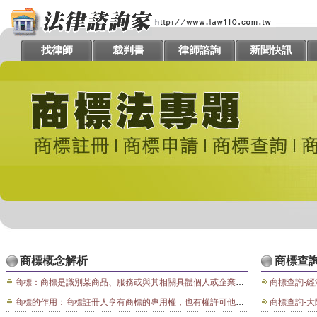
找律師
裁判書
律師諮詢
新聞快訊
商標概念解析
商標查
商標：商標是識別某商品、服務或與其相關具體個人或企業的顯著標志。 圖形®常用來表示某個商標經過註冊，並受法律保護。 圖形™表示某個標誌是作為商標進行使用。 商標的起源可追溯至古代，當時工匠將其簽字或「標記」印製在其藝術品或實用產品上。這些標記演變成為今天的商標註冊和保護制度。這一制度幫助消費者識別和購買某產品或服務，因為商標所標示的該產品或服務的性質和質量符合他們的需求。
商標查詢-
商標的作用：商標註冊人享有商標的專用權，也有權許可他人使用商標以獲取報酬。各國對商標權的保護期限長短不一，但期滿之後，只要另外繳付費用，即可對商標予以續展，次數不限。商標保護是由法院或行政機關來實施的，在大多數制度中，法院和管理商標的行政機關都有權制止商標侵權行為，一般而言，法院的裁決具有最終效力。從廣義上講，商標對商標註冊人是一種獎勵，使其商品或服務獲得承認和經濟效益，商標也鼓勵創作和積極的態度。商標保護還可阻止諸如假冒者之類的不正當競爭者用相同或相似的標記，來推銷低劣或不同的產品或服務。商標制度能使有技能、有進取心的人在儘可能公平的條件下，進行商品和服務的生產與銷售，從而促進國際貿易的發展。(商標權註冊)
商標查詢-大