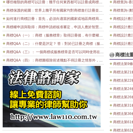
哪些種類的商標可以註冊：幾乎任何東西都可以註冊成商標。商標可以是文字、字母和數字，或它們的組合。構成商標的可以是圖形、顏色、符號、立體標記（例如商品的形狀和包裝）、有聲標誌（例如音樂聲或聲音），也可以是香味或具區別特徵的顏色。 商標除了可標明商品或服務的商業性來源，還有其他種類的商標。集體商標為某協會所擁有，該協會的成員用集體商標來標明其符合一定的質量標準和該協會所確定的其他要求。這些協會中有代表性的有，會計師協會、工程師協會或建築師協會。證明商標是用來證明達到某些規定的標準的商標，但不限於僅由任何成員使用。任何人只要交驗有關產品達到若干規定的標準的證明，即可取得證明商標。例如，用於乾酪的英國商標「斯第爾頓」即是一種證明商標。(商標權註冊)
商標查詢-香
商標保護的範圍：世界上幾乎所有國家均對商標進行註冊並加以保護。每一個國家或地區局均有商標註冊簿，其中載有關於所有註冊和續展的全部申請資料，為審查、檢索和可能由第三方提出異議提供便利，但商標註冊的效力僅限於所涉的一個國家（或，屬於地區註冊的，幾個國家）。 為了避免非要在每一個國家或地區局分別註冊不可的情形，世界知識產權組織實行一種商標國際註冊制度。該制度的依據是兩部條約，即《商標國際註冊馬德里協定》和《馬德里議定書》。與該一部或兩部條約的成員國有某種聯繫（通過國籍、住所或營業所）的任何人，根據在該國商標局進行的註冊或提出的申請，可以取得在馬德里聯盟部分或全部其他國家有效的國際註冊，目前，有60多個國家參加了該一部或兩部協定。
商標查詢-澳
如何進行商標註冊：首先，必須向適當的國家或地區商標局提交商標註冊申請書，該申請書中必須有一份申請註冊的標誌的清晰圖樣，包括任何顏色、形狀或立體特徵。該申請書中還必須列出使用該標誌的商品或服務的清單。該標誌必須符合若干條件，才能作為商標或其他類型的標記受到保護。該標誌須有顯著性特徵，使消費者能將其作為識別某具體產品的標誌加以區別，並與識別其他產品的其他商標區分開來。該標誌不得誤導或欺騙消費者，也不得違反公共秩序或公共道德。 最後，所申請的商標權不得與已經授予另一商標註冊人的商標權相同或相似。這一點可以通過國家局的檢索和審查，或通過提出相似或相同權利主張的第三方所提出的異議，予以確定。 中國商標註冊採用審查制，要通過形式審查和實質審查兩個過程。(商標權註冊)
商標設計應注意事項（一）：不可用商品本身的說明文字或圖形作為商標： 商標法禁止以商品本身的名稱、形狀、品
商標權申請與取得：商標申請經核准審定，申請人應於智慧財產局的審定書送達的次日起2個月內，繳納註冊費後，始予註冊公告，並自註冊公告當日起取得商標權，商標註冊證則於註冊公告後隨即郵寄發給。核准審定的商標，若於期限內未繳費者，原核准審定失其效力。（商標法第25條第2項）-商標申請/商標權申請
商標設計應注意事項（二）：不可與他人註冊在同
商標Q&A（一）：商標（服務標章）取得註冊後，有什麼權利？ 答：商標（服務標章）自註冊之日起，由註冊人取得「商標專用權」，他人不得以同一或近似之商標（標章）圖樣，指定使用於同一或類似商品（服務）。(商標權註冊) 二、何謂「商標優先權」？得主張優先權之要件為何？ 答：(一)「商標優先權」，乃保護創用商標者，於一定期間內，向其他國家申請註冊時，仍可主張其第一次申請商標註冊之日期為在其他國家申請註冊之日期。其目的在於：排除在其他國家抄襲此商標者，有搶先提出申請，取得註冊之可能。 (二)按商標法第四條規定，得主張優先權之要件有三： ☆須與我國訂有相互保護商標之條約或協定。 ☆須在外國依法申請註冊之商標。 ☆須在六個月內向我國申請註冊。 商標權申請 三、註冊商標（服務標章）得否授權他人使用？ 答：可以。按商標法第廿六條第一項規定：「商標專用權人得就其所註冊之商品全部或一部分授權他人使用其商標。」，惟應向中央標準局申請授權登記；未經登記者，不行對抗第三人。 四、商標（服務標章）註冊後，利害關係人申請撤銷商標（標章）專用權之事由為何？ 答：(一)自 行變換商標圖樣或加附記，致與他人使用於同一商品或類似商品之註冊商標構成近似而使用者。 (二)無正當事由迄未使用或繼續停止使用已滿三年者。但有聯合商標使用於同一商品，或商標授權之使用人有使用且提出使用證明者，不在此限。 (三)未經註冊而授權他人使用或違反授權標示規定，經通知限期改正而不改正者。 (四)商標侵害他人之著作權、新式樣專利權或其他權利經判決確定者。 五、什麼是「服務標章」？與「商標」區別何在？ 答：「服務標章」乃表彰自己營業上所提供服務之標識，其圖樣亦可由文字、圖形、記號或其聯合式所組成。與「商標」區別在於：一為表彰「商品」，一為表彰「服務」。 六、什麼是異議？ 答：對於審定商標（服務標章），任何人認為其有違反商標法規定者，得於公告期間（三個月）內，向商標主管機關提出異議，以撤銷其商標（服務標章）之審定。
商標設計應注意事項（三）：不可以他人著名商標作為商標名
商標Q&A（二）：什麼是評定？ 答：對於已註冊之商標（服務標章），利害關係人認為有法定評定事由者，得對之提出申請評定其商標（服務標章）專用權自始無效。 八、何謂商標？正商標？ 答：「商標」乃表彰自己營業上商品之標誌。聯合商標或防護商標申請註冊時，其已註冊或申請在先之創設商標（被聯合或被防護），稱為正商標。同時提出申請者，應指定其一為正商標。 九、商標（服務標章）註冊後，是否有專用期間之限制？ 答：有，依商標法第廿四條規定，商標專用期間為十年，並得於期滿前一年內申請延展，每次延展以十年為限。 未經延展註冊之商標於專用期間屆滿則失效，不得再主張商標專用權。 十、何謂防護商標？ 答：同一人已有商標申請或註冊在先，再以同一商標圖樣，指定使用於非同一或非類似而性質相關聯之商品，得申請註冊為防護商標。但著名商標不受商品性質相關聯之限制。 十一、如何申請商標註冊？(商標權申請) 答：申請商標註冊應檢附左列文件、規費，向經濟部智慧財產局申請： （一）商標、服務標章、證明標章或團體標章註冊申請書。 （二）規費有二種：正商標（服務標章）聯合商標（服務標章）為新台幣二五○○元。 防護商標（服務標章）、證明標章、團體標章為新台幣四○○○元。 （三）申請人營業之相關事證（如申請防護商標或防護服務標章則毋需檢附）。 （四）商標圖樣十五張，如為彩色者，應另附黑白圖樣三張，其長及寬不得超過五公分。 （五）申請聯合或防護商標（或服務標章）註冊者，應另附正商標（或服務標章）註冊證或審定書影本乙份。 (商標權註冊) 十二、可否以分公司之名義申請商標註冊？ 答：分公司無獨立之人格，不得作為權利義務之主體，應以總公司之名義申請商標註冊。
商標設計應注意事項（四）：不可用易使消費者對其商品的內容、性質、品質、產地會發生誤認誤信
商標Q&A（三）： 一個商標或服務標章是否可以同時使用在多類商品或服務申請註冊？ 答：可以，但要以一類一案為原則，依商品、指定服務之不同類別各別申請註冊。(商標權申請) 十四、什麼是「商標」？ 答：「商標」乃表彰自己營業上商品之標識，其圖樣可由文字、圖形、記號或其聯合式所構成。 十五、何種情形可主張優先權？ 答：在與中華民國訂有相互保護商標條約或協定之國家，依法申請註冊之商標，於首次申請日翌日起六個月內向中華民國申請註冊者，得主張優先權。 十六、主張優先權者，應檢附那些證明文件？目前我國與那些國家互相承認優先權？ 答：（一）申請人應於申請註冊同時提出聲明，並應載明在外國之申請、申請案號及受理該申請之國家。 （二）申請人應於申請之日起三個月內檢送該外國政府證明受理之申請文件。 十七、何謂「審定商標／服務標章」？何謂「註冊商標／服務標章」 答：(一)「審定商標（服務標章）」，係指商標（標章）經審查後認為合法者，公告於商標主管機關公報。 (二)「註冊商標（服務標章）」，係指審定商標（標章）自公告之日起滿三個月無人異議，或異議不成立確定後，予以註冊之商標（標章）。 十八、表示商標已註冊「R」或表示作為商標使用之「TM」可否載於商標圖樣內申請註冊？(商標權申請) 答：商標圖樣上之文字、圖形、記號或其聯合式，應具特別顯著性。又商標經註冊後，商標專用權人對該圖樣即享有專用及排他使用之權利。「R」乃一般交市場上通常表示該商標己註冊之標誌，而「TM」則表示作為商標使用之標誌，任何商標專用權人或使用人均得以之標示於註冊商標上，故不具商標之特別顯著性及專用性，應不得作為如標圖樣之一部分申請註冊。
商標法
商標Q&A（四）：商標圖樣除前述幾點不得註冊之情形外，尚有什麼不得註冊之規定？ 答：商標圖樣有左列情形之者，不得申請註冊： （一）相同或近似於中華民國國旗、國徽、國璽、軍旗、軍徽、印信、勳章或外國國旗者。 （二）相同於國父或國家元首之肖像或姓名者。 （三）相同或近似於紅十字章或其他國內或國際著名組織名稱、徽記、標章者。 二十、商標（服務標章）專用權是否可以移轉他人？ 答：可以。受讓人應檢附身分證明文件暨營業相關事證、移轉契約或移轉證明文件等向商標主管機關辦理移轉登記；未經登記者，不得對抗第三人。 二十一、什麼是「服務標章」？「商標」有何區別？(商標權申請) 答：「商標」乃表彰自己營業上商品之標誌；「服務標章」則為表彰自己營業上所提供服務之標誌。二者之區別一為表彰商品，一為表彰服務。 二十二、團體標章的申請人為何？ 答：按商標法第七十四條規定，凡公會、協會或其他團體為表彰其組織或會籍，欲專用標章者均可申請。 二十三、何謂聯合商標？ 答：同一人已有商標申請或註冊在先，再以同一商標圖樣，指定使用於類似商品，或以近似之商標圖樣，指定使用於同一商品或類似商品，應申請註冊為聯合商標。 二十四、證明標章的申請人為何？ 答：按商標法第七十三條規定，凡提供知識或技術，以標章證明他人商品或服務之特性、品、精密度或其他事項，欲專用標章之具有證明他人商品或服務能力之法人、團體或政府機關。
商標法第9條 申請商標註冊及處理有關商標之事務，得委任商標代理人辦理之。在中華民國境內無住所或營業所者，申請商標註冊及處理有關商標之事務，應委任商標代理人辦理
商標法第21條 商標自
商標法第22條 同一人以同一商標圖樣，指定使用於類似商品，或以近似之商標圖樣，指定使用於同一商品或類似商品，應申請註冊為聯合商標。同一人以同一商標圖樣，指定使用於非同一或非類似而性質相關聯之商品，得申請註冊
商標法第24條 商標專用期間為十年，自註冊之日起算。聯合商標及防護商之專用期間，以其正商標為準。前項專
商標法第26條 商標專用權人得就其所註冊之商品之全部或
商標法第31條 商標註冊後有左列情事之一者，商標主管機關應依職權或據利害關係人申請撤銷商標專用權：一、自行變換商標圖樣或加附記，致與他人使用於同一商品或類似商品之註冊商標構近似而使用者。二、無正當事由迄未使用或繼續停止使用已滿三
商標法第36條 二人以上於同一商品或類似商品以相同或近似之商標，各別申請註冊時，應准最先申請者註冊；其在同日申請而不能辨別先後者，由各申 請人協議讓歸一人專用；不能達成協議時，以抽籤方式決定之。 一、相同或近似於中華民國國旗、國徽、國璽、軍旗、軍徽、印信、勳章或外國國旗者。 
商標法第61條 商標專用權人對於侵害其商
商標法第62條 意圖欺騙他人，有左列情事之一者，處三年以下有期徒刑、拘役或科或併科新臺幣二十萬元以下罰金。一