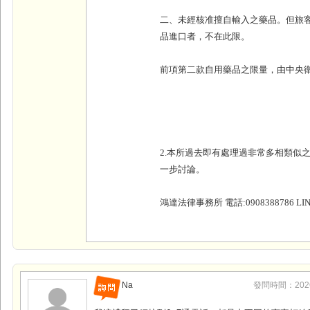
二、未經核准擅自輸入之藥品。但旅
品進口者，不在此限。
前項第二款自用藥品之限量，由中央
2.本所過去即有處理過非常多相類似
一步討論。
鴻達法律事務所 電話:0908388786 LINE
Na
發問時間：2026-0