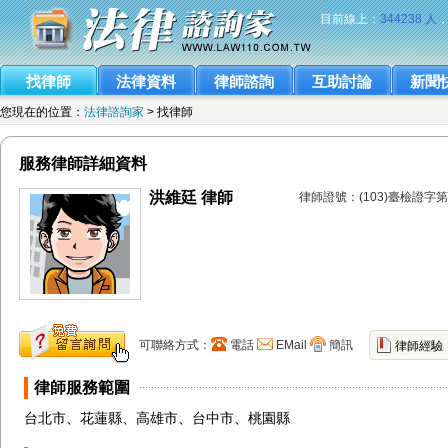
目前線上：
344238 人
找律師
法律資料
律師諮詢
互助討論
新聞
您現在的位置：
法律諮詢家
> 找律師
服務律師詳細資料
洪維廷 律師
律師證號：(103)臺檢證字第
可聯絡方式：
電話
EMail
簡訊
律師經驗
律師服務範圍
台北市、花蓮縣、高雄市、台中市、桃園縣