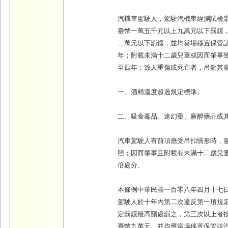
汽機車駕駛人，駕駛汽機車經測試檢
臺幣一萬五千元以上九萬元以下罰鍰
二萬元以下罰鍰，並均當場移置保管
年；附載未滿十二歲兒童或因而肇事
至四年；致人重傷或死亡者，吊銷其
一、酒精濃度超過規定標準。
二、吸食毒品、迷幻藥、麻醉藥品或
汽車駕駛人有前項應受吊扣情形時，
照；因而肇事且附載有未滿十二歲兒
倍處分。
本條例中華民國一百零八年四月十七
駕駛人於十年內第二次違反第一項規
定罰鍰最高額處罰之，第三次以上者
臺幣九萬元，並均應當場移置保管該