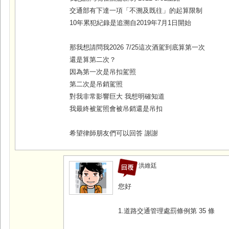
交通部有下達一項「不溯及既往」的起算限制
10年累犯紀錄是追溯自2019年7月1日開始
那我想請問我2026 7/25這次酒駕到底算第一次
還是算第二次？
因為第一次是吊扣駕照
第二次是吊銷駕照
對我非常影響巨大 我想明確知道
我最終被駕照會被吊銷還是吊扣
希望律師朋友們可以回答 謝謝
洪維廷
您好
1.道路交通管理處罰條例第 35 條