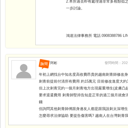
2.本所過去即有處理過非常多相類似
一步討論。
鴻達法律事務所 電話:0908388786 LINE
阿彬
發問時間：2026-0
年初上網找台中知名度高收費昂貴的越南刺青師修改
刺青前提前付清所有費用 約15萬元 目前修改進度大約
但上次刺青完約一個月刺青地方出現嚴重增生(皮膚凸起
要求退還費用 刺青師堅持告知是正常的過三個月就會消
錢
但詢問其他刺青師傅跟身邊友人都是跟我說刺太深增生
怎麼尋求法律協助 要提告傷害嗎? 越南人在台灣刺青