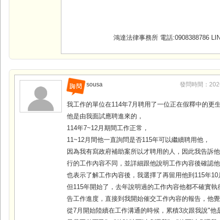
鴻達法律事務所 電話:0908388786 LINE
sousa
發問時間：2026-0
我工作的單位在114年7月聘用了一位正在假釋中的更
他是由我面試應聘進來的，
114年7~12月期間工作正常，
11~12月間他一直詢問是否115年可以繼續聘用他，
因為我有寫政府補助案所以才聘用的人，因此我告訴
行的工作內容不同，並詳細跟他說明工作內容後確認
也表示了解工作內容後，我選擇了再留用他到115年10
但115年開始了，去年說明過的工作內容他都不確實執
告工作進度，直接到我開始催交工作內容的報告，他
從7月開始陸續在工作溝通的時候，累積3次跟我說"他