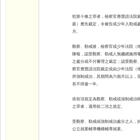
犯第十條之罪者，檢察官應聲請法院
庭）應先裁定，令被告或少年入勒戒
月。
觀察、勒戒後，檢察官或少年法院（
陳報，認受觀察、勒戒人無繼續施用
之處分或不付審理之裁定；認受觀察
察官應聲請法院裁定或由少年法院（
所強制戒治，其期間為六個月以上，
長不得逾一年。
依前項規定為觀察、勒戒或強制戒治
之罪者，適用前二項之規定。
受觀察、勒戒或強制戒治處分之人，
公立就業輔導機構輔導就業。