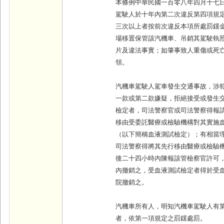
本條例中華民國一百零八年四月十七
駕駛人於十年內第二次違反第四項規
三次以上者按前次違反本項所處罰鍰
場移置保管該汽機車、吊銷其駕駛執
片及違法事實；如肇事致人重傷或死
領。
汽機車駕駛人駕車發生交通事故，涉
一款或第二款嫌疑，拒絕接受或發生
檢定者，司法警察官或司法警察得報
移由受委託醫療或檢驗機構對其實施
（以下簡稱血液測試檢定）；有相當
司法警察得將其先行移由醫療或檢驗
後二十四小時內陳報該管檢察官許可
內撤銷之，受血液測試檢定者得於受
院撤銷之。
汽機車所有人，明知汽機車駕駛人有
者，依第一項規定之罰鍰處罰。