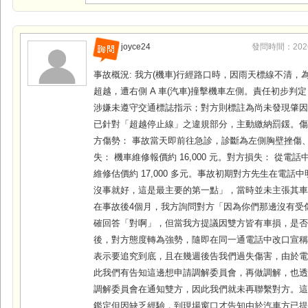
joyce24
發問時間：2026-0
事故概況: 我方(機車)行經路口時，因雨天標線不清，
超越，遭右側 A 車(汽車)撞擊機車左側。責任初步判
涉嫌未遵守交通標誌指示；對方則標註為尚未發現肇因
已針對「超越停止線」之違規部分，主動繳納罰鍰。傷
方傷勢： 事故當天即前往急診，診斷為左側胸壁挫傷
失： 機車維修報價約 16,000 元。對方損失： 從電
維修估價約 17,000 多元。事故初期對方先生在電話
沒事就好，這是最主要的第一點」，當時並未主張其
在事故後4個月，我方詢問對方「因為你們那邊沒有受傷
確回答「對啊」，但當我方提議因雙方皆有車損，是
後，對方態度轉為強勢，隨即在同一通電話中改口宣
表示要追究到底，且在幾週後告我們過失傷害，由於
此我們有告知這邊想申請調解委員會，再做調解，也
調解委員會在通知雙方，因此我們就未再聯繫對方。
鑑定但因缺乏經驗，到現場窗口才告知由於汽車方已