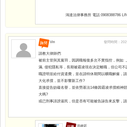
鴻達法律事務所 電話:0908388786 LINE
Vin
發問時間：2026-0
請教大律師們:
被前主管與其黨羽，因調職報復多次不實指控，例如: 上
滿, 侵犯隱私等，長期被霸凌現在決定離職，但公司不
職證明並給付資遣費，並在請特休期間以曠職解僱，
大化求償，並不影響新工作?
直接提告妨礙名譽，並依勞基法14條因霸凌求償精神
大嗎?
或已刑事誹謗逼民，但是否有可能被告誣告來反擊，
洪維廷