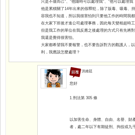
只是不做而己"、"他隨時可以處理我"、"他可以處理我
他是累積關了14年出來的假釋犯，除了販毒、吸毒、
容我也不知道，所以我很害怕到只要他工作的時間我
在大家下班後才進公司處理事務，因此每天變相超時工
但是我工作的單位在我反應之後處理的方式只有先將
我還是覺得很害怕。
大家都希望我不要報警，也不要告訴對方的觀護人，
利，我應該怎麼處理？
洪維廷
您好
1.刑法第 305 條
以加害生命、身體、自由、名譽、財
者，處二年以下有期徒刑、拘役或九