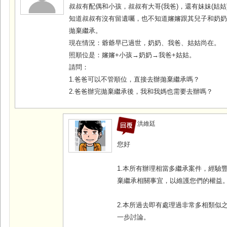
叔叔有配偶和小孩，叔叔有大哥(我爸)，還有妹妹(姑姑
知道叔叔有沒有留遺囑，也不知道嬸嬸跟其兒子和奶
拋棄繼承。
現在情況：爺爺早已過世，奶奶、我爸、姑姑尚在。
照順位是：嬸嬸+小孩→奶奶→我爸+姑姑。
請問：
1.爸爸可以不管順位，直接去辦拋棄繼承嗎？
2.爸爸辦完拋棄繼承後，我和我媽也需要去辦嗎？
洪維廷
您好
1.本所有辦理相當多繼承案件，經驗
棄繼承相關事宜，以維護您們的權益
2.本所過去即有處理過非常多相類似
一步討論。