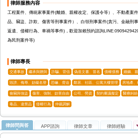
律師服務內容
工程案件、傳統家事案件(離婚、親權改定、保護令等）、不動產案件
品、竊盜、詐欺、傷害等刑事案件）、白領刑事案件(貪污、金融刑事
返遺、侵權行為、車禍等事件)，歡迎加賴預約諮詢LINE:0909429
為民刑案件等)

律師專長
交通事故
繼承與贈與
詐騙、背信
偽造文書、冒名
債權債務
婚姻、親
毀謗、侮辱、妨礙名譽
恐嚇、脅迫
鄰居、社區、公寓大樓管理
房地產、
偷竊與強盜
傷害、強制、妨害自由
公司、勞資
契約審議擬定
醫療糾紛
毒品、違禁品
侵權行為
仲裁調解
律師問與答
APP諮詢
律師文章
律師經驗