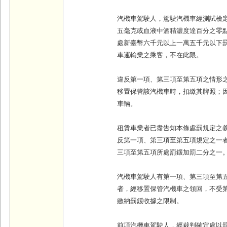
汽機車駕駛人，駕駛汽機車經測試檢
五毫克或血液中酒精濃度達百分之零
處新臺幣六千元以上一萬五千元以下
車運輸業之乘客，不在此限。
違反第一項、第三項至第五項之情形
移置保管該汽機車時，扣繳其牌照；
車輛。
租賃車業者已盡告知本條處罰規定之
反第一項、第三項至第五項規定之一
三項至第五項所處罰鍰加罰二分之一
汽機車駕駛人有第一項、第三項至第
者，經移置保管汽機車之領回，不受
繳納罰鍰收據之限制。
前項汽機車駕駛人，經裁判確定處以