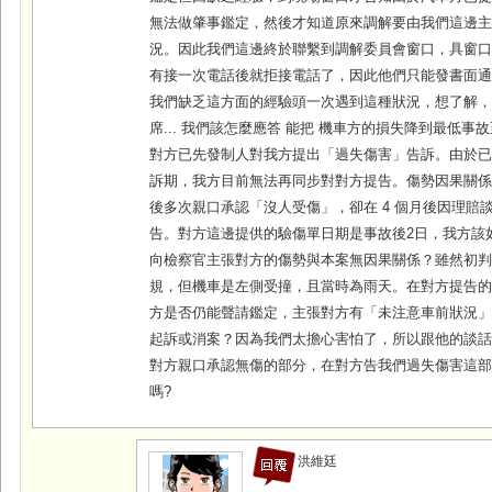
無法做肇事鑑定，然後才知道原來調解要由我們這邊
況。因此我們這邊終於聯繫到調解委員會窗口，具窗
有接一次電話後就拒接電話了，因此他們只能發書面
我們缺乏這方面的經驗頭一次遇到這種狀況，想了解
席... 我們該怎麼應答 能把 機車方的損失降到最低事
對方已先發制人對我方提出「過失傷害」告訴。由於已
訴期，我方目前無法再同步對對方提告。傷勢因果關係
後多次親口承認「沒人受傷」，卻在 4 個月後因理賠
告。對方這邊提供的驗傷單日期是事故後2日，我方該
向檢察官主張對方的傷勢與本案無因果關係？雖然初
規，但機車是左側受撞，且當時為雨天。在對方提告
方是否仍能聲請鑑定，主張對方有「未注意車前狀況
起訴或消案？因為我們太擔心害怕了，所以跟他的談
對方親口承認無傷的部分，在對方告我們過失傷害這
嗎?
洪維廷