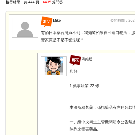
搜尋結果：共 444 頁，
4435
篇問答
Mike
發問時間：2026-0
有的日本藥台灣買不到，我知道如果自己進口犯法，
賣家買是不是不犯法呢？
洪維廷
您好
1.藥事法第 22 條
本法所稱禁藥，係指藥品有左列各款
一、經中央衛生主管機關明令公告禁
陳列之毒害藥品。