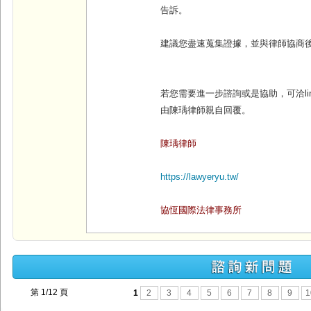
告訴。
建議您盡速蒐集證據，並與律師協商
若您需要進一步諮詢或是協助，可洽lin
由陳瑀律師親自回覆。
陳瑀律師
https://lawyeryu.tw/
協恆國際法律事務所
第 1/12 頁
1
2
3
4
5
6
7
8
9
1