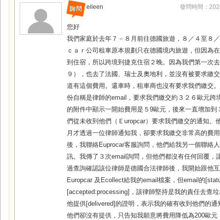
eileen
發問時間：2026-0
您好
我們家庭於去年７－８月前往德國旅遊，８／４至８
ｃａｒ公司租車原本規劃只在德國境內旅遊，但因為
到住宿，所以跨境到捷克住宿２晚。因為我們第一次
９），也去了法國、瑞士及奧地利，並沒有被要求繳
道有這個費用。還車時，租車商也沒有要求我們繳交
份自稱是律師的email，要求我們繳交約３２６歐元
的附件中顯示一開始費用是５9歐元，後來一直增加到
們從未收到他們（Ｅuropcar）要求我們繳交的通知
月才透過一位律師通知我，卻要求我繳交非常高的費
後，我聯絡Euprocar客服詢問，他們給我另一個聯絡人（Ｅ
訊。我傳了３次email詢問，但他們都沒有任何回覆
過查詢確認該位律師是德國合法律師後，我開始跟他
Europcar 及Ecollect給我的email檔案，但email的[stat
[accepted:processing]，該律師堅持是我的責任
他提供[delivered]的證明，表示我的確有收到他們的
他們卻沒有提供，只告知我願意將費用降低為200歐元