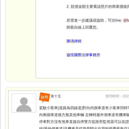
2. 賠償金額主要看該照片的商業價
若需進一步建議或協助，可洽line:
@la
師親自線上回覆您。
陳瑀律師
協恆國際法律事務所
黃十五
發問時間：2026-0
駕駛小客車(道路為四線道)對向內側車道有小客車同時
向兩個車道後方無其他車輛 左轉時最外側車道有機車駛
停車對方沒有煞車直接自摔警方從路旁監視器可以佐
線(最外側車道)且機車是從路旁騎出在我的視覺死角交