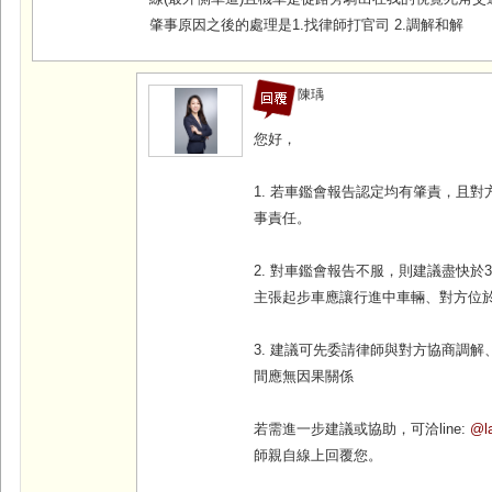
肇事原因之後的處理是1.找律師打官司 2.調解和解
陳瑀
您好，
1. 若車鑑會報告認定均有肇責，且
事責任。
2. 對車鑑會報告不服，則建議盡快於
主張起步車應讓行進中車輛、對方位
3. 建議可先委請律師與對方協商調
間應無因果關係
若需進一步建議或協助，可洽line:
@la
師親自線上回覆您。