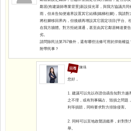
鄰居(有建築師專業背景)新設採光罩，與我方協議共同
雨，但未告知便逾界設置其它結構(鐵梯柱腳)，我請對
將柱腳移回界內，但後續再增設其它固定項目(平台、柱
在我方牆體。對方拒絕溝通，甚至由其它鄰居轉達要
劣。
請問除民法第767條外，還有哪些法條可用於捍衛權益
附帶民事？
陳瑀
您好，
1. 建議可以先以存證信函告知對方
之不理，或有刑事竊占、毀損之問題
利等損賠，同時要求對方排除侵害。
2. 同時可以至地政聲請鑑界，針對
舉。