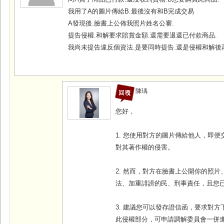
我用了A的圖片傳給B.最後沒有和B完成交易
A發現後.臉書上公佈我照片姓名公審.
提告侵權.和解要求賠賞金額.還需要退還已付款商品.
我尚未提告違反個資法.是要同時提告.還是侵權和解後
陳瑀
您好，
1. 您使用對方的圖片傳給他人，即
對其著作權的侵害。
2. 然而，對方在臉書上公開你的照
法、加重誹謗的民、刑事責任，且您
3. 建議您可以發存證信函，要求對
此侵權部分，可申請調解委員會一併