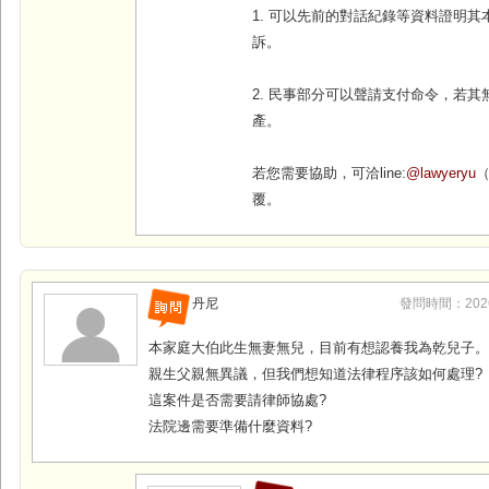
1. 可以先前的對話紀錄等資料證明
訴。
2. 民事部分可以聲請支付命令，若
產。
若您需要協助，可洽line:
@lawyeryu
覆。
丹尼
發問時間：2026-0
本家庭大伯此生無妻無兒，目前有想認養我為乾兒子
親生父親無異議，但我們想知道法律程序該如何處理?
這案件是否需要請律師協處?
法院邊需要準備什麼資料?