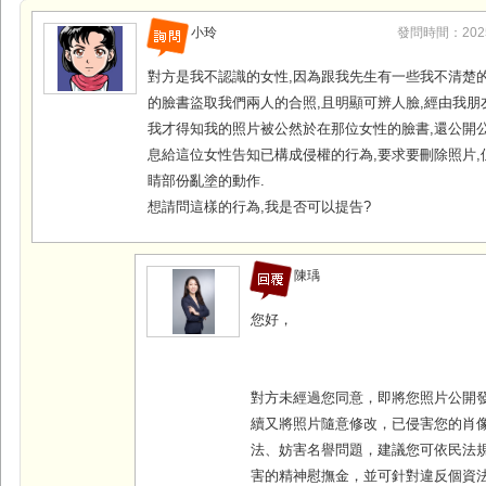
小玲
發問時間：2025-1
對方是我不認識的女性,因為跟我先生有一些我不清楚的
的臉書盜取我們兩人的合照,且明顯可辨人臉,經由我朋
我才得知我的照片被公然於在那位女性的臉書,還公開公
息給這位女性告知已構成侵權的行為,要求要刪除照片,
睛部份亂塗的動作.
想請問這樣的行為,我是否可以提告?
陳瑀
您好，
對方未經過您同意，即將您照片公開
續又將照片隨意修改，已侵害您的肖
法、妨害名譽問題，建議您可依民法
害的精神慰撫金，並可針對違反個資