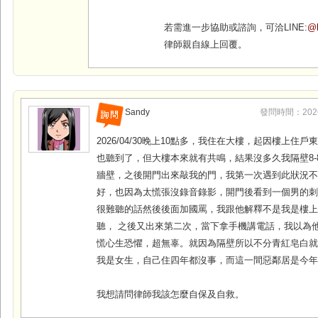
若需進一步協助或諮詢，可洽LINE:
@l
律師親自線上回覆。
Sandy
發問時間：2026-0
2026/04/30晚上10點多，我住在大樓，起因樓上住
也聽到了，但大樓本來就有共鳴，結果沒多久我隔壁8-
牆壁，之後開門出來敲我的門，我第一次遇到此狀況
好，也因為太慌張沒錄音錄影，開門後看到一個男的
很難聽的話然後後面加國罵，我跟他解釋不是我是樓
聽， 之後又出來第二次，當下拿手機講電話，我以為
慌心生恐懼，超無辜。就因為隔壁所以不分青紅皂白
我是女生，自己住四年都沒事，而這一間惡鄰居是今
我想請問律師我該怎麼自保及自救。