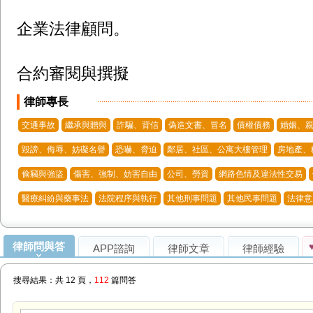
企業法律顧問。

合約審閱與撰擬
律師專長
交通事故
繼承與贈與
詐騙、背信
偽造文書、冒名
債權債務
婚姻、親
毀謗、侮辱、妨礙名譽
恐嚇、脅迫
鄰居、社區、公寓大樓管理
房地產、
偷竊與強盜
傷害、強制、妨害自由
公司、勞資
網路色情及違法性交易
醫療糾紛與藥事法
法院程序與執行
其他刑事問題
其他民事問題
法律意
律師問與答
APP諮詢
律師文章
律師經驗
搜尋結果：共 12 頁，
112
篇問答