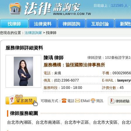
目前線上：
121585 人
找律師
法律資料
律師諮詢
互助討論
新聞
您現在的位置：
法律諮詢家
> 找律師
服務律師詳細資料
陳瑀 律師
律師證號：102臺檢證字第10
服務機構：協恆國際法律事務所
電話：
未填
手機：
09302995
傳真：
(02) 2396-6077
E-MAIL：
lawyer
服務時段：
10:00 - 18:00
評價分數：
45
可聯絡方式：
電話
EMail
簡訊
律師經驗
律師服務範圍
台北市內湖區、台北市南港區、台北市中正區、台北市大安區、台北