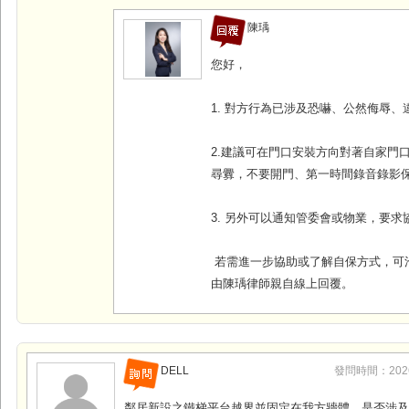
陳瑀
您好，
1. 對方行為已涉及恐嚇、公然侮辱
2.建議可在門口安裝方向對著自家門
尋釁，不要開門、第一時間錄音錄影
3. 另外可以通知管委會或物業，要求
若需進一步協助或了解自保方式，可洽li
由陳瑀律師親自線上回覆。
DELL
發問時間：2026-0
鄰居新設之鐵梯平台越界並固定在我方牆體，是否涉