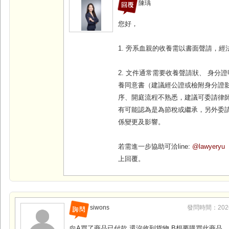
陳瑀
您好，
1. 旁系血親的收養需以書面聲請，經
2. 文件通常需要收養聲請狀、 身分
養同意書（建議經公證或檢附身分證影
序、開庭流程不熟悉，建議可委請律
有可能認為是為節稅或繼承，另外委
係變更及影響。
若需進一步協助可洽line:
@lawyeryu
上回覆。
siwons
發問時間：2026-0
向A買了商品已付款.還沒收到貨物.B想要購買此商品.