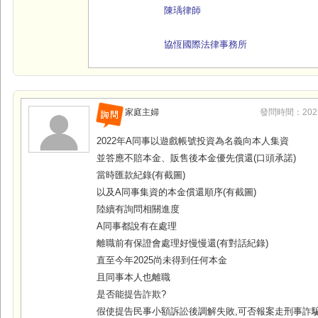
陳瑀律師
協恆國際法律事務所
家庭主婦
發問時間：2025-1
2022年A同事以遊戲帳號投資為名義向本人集資
並答應不賠本金、販售後本金優先償還(口頭承諾)
當時匯款紀錄(有截圖)
以及A同事集資的本金償還順序(有截圖)
陸續有詢問相關進度
A同事都說有在處理
離職前有保證會處理好慢慢還(有對話紀錄)
直至今年2025尚未得到任何本金
且同事本人也離職
是否能提告詐欺?
假使提告民事小額訴訟後調解失敗,可否報案走刑事詐騙