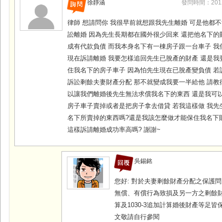
徐靜涵
發問時間：2012-0
律師 想請問你 我很早前就想跟我先生離婚 可是他都不
訟離婚 因為先生長期都在國外很少回來 還把他名下的
成有代款負債 而我本身名下有一棟房子跟一台車子 我
現在訴請離婚 我要怎樣追回先生已脫產的財產 還是我
住我名下的房子車子 因為怕先生現在已脫產變負債 若
訴訟剩餘夫妻財產分配 那不就變成我要一半給他 請教
以讓我們離婚後先生無法求償我名下的東西 還是我可
房子車子賣掉或者是把房子拿去借貸 若我這樣做 我先
名下所賣掉的東西嗎?還是我該怎麼做才能保住我名下
這樣訴請離婚成功率高嗎? 謝謝~
吳錫銘
您好: 對於夫妻剩餘財產分配之保護問題
無償、有償行為致損及另一方之剩餘財產
算及1030-3追加計算婚後財產等足
文敬請自行參閱