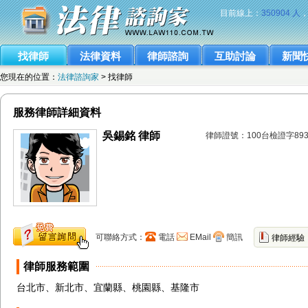
目前線上：
350904 人
找律師
法律資料
律師諮詢
互助討論
新聞
您現在的位置：
法律諮詢家
> 找律師
服務律師詳細資料
吳錫銘 律師
律師證號：100台檢證字89
可聯絡方式：
電話
EMail
簡訊
律師經驗
律師服務範圍
台北市、新北市、宜蘭縣、桃園縣、基隆市