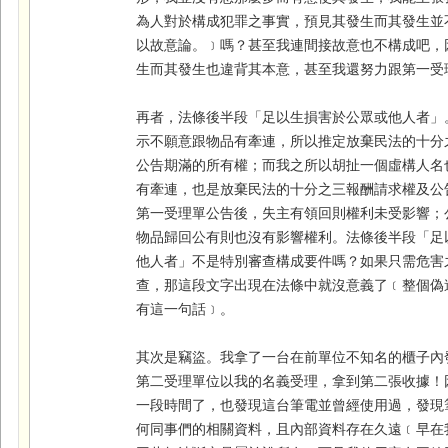
為人對於構成犯罪之事實，預見其發生而其發生並
以
故意論。
﹞嗎？甚至我連間接故意也不構成吧，
生而其發生也違背其本意，甚至我還努力跟第一受
再者，法條後半段「足以生損害於公眾或他人者」
示不願意跟物品有牽連，所以推定放棄民法的十分
公告期滿的所有權；而我之所以胡扯一個虛構人名
有牽連，也是放棄民法的十分之三報酬請求權及公
第一受理單公告後，失主有領回則權利未受影響；
物品歸回公有則也沒有影響權利。法條後半段「足
他人者」不是特別審查構成要件嗎？如果只需危害
查，那這段文字出現在法條中就沒意義了﹝整個偽
有這一句話﹞。
其次是竊盜。我拿了一台在前單位不知名的櫃子內
第二受理單位以我的名義受理，拿到第二張收據！
一段時間了，也發現這台筆電並曾經使用過，發現
何同事們的相關資料，且內部資料存在久遠﹝早在