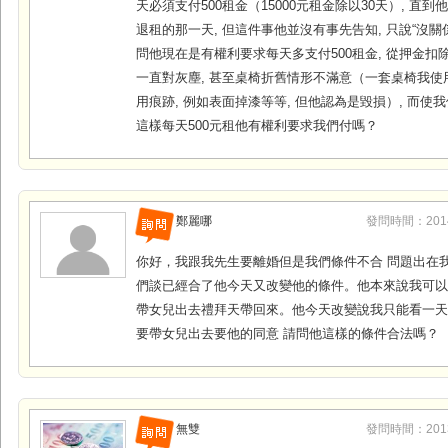
天必須支付500租金（15000元租金除以30天）, 直到
退租的那一天, 但這件事他並沒有事先告知, 只說“沒關係慢
問他現在是有權利要求每天多支付500租金, 從押金扣
一直對灰塵, 甚至桌椅折舊情形不滿意（一套桌椅我使用
用痕跡, 例如表面掉漆等等, 但他認為是毀損）, 而使
這樣每天500元租他有權利要求我們付嗎？
鄭麗哪
發問時間：2014-0
你好，我跟我先生要離婚但是我們條件不合 問題出在我
們談已經合了他今天又改變他的條件。他本來說我可
帶女兒出去禮拜天帶回來。他今天改變說我只能看一天
要帶女兒出去要他的同意 請問他這樣的條件合法嗎？
無雙
發問時間：2013-0