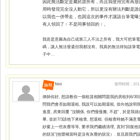
因此無法斷定是屬於誰所有，而且我使用完有再放
用時發現完全沒人動它，所以更沒有辦法判斷是誰
以我也一併帶走，也因這次的事件才讓該台筆電曝
有人領回了﹝不是同事領回的﹞。
我若是意圖為自己或第三人不法之所有，我大可把筆
碼，讓人無法發還但我都沒有。我真的無法得知該筆
子中…
Nini
發問時間：2015-0
律師你好, 想請教你一個租賃相關問題我的房租到6/30
問我們會否如期退租, 我說可以如期退租, 並向他說明
進度, 房東回覆 “沒關係, 你們慢慢搬, 不趕“ , 於是我
畢, 並於7/3請他下來檢查, 想退租. 但檢查時她不滿意
紗窗上一些灰塵等等, 要求我們繼續清理, 直到“回復
的狀況”(他聲稱當時是沒有灰塵的狀況）. 並且跟我們說,