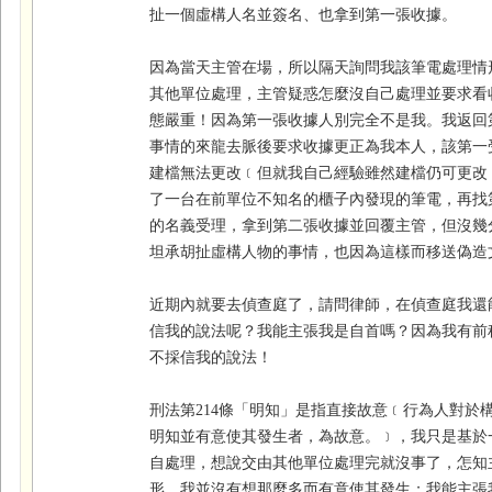
扯一個虛構人名並簽名、也拿到第一張收據。
因為當天主管在場，所以隔天詢問我該筆電處理情
其他單位處理，主管疑惑怎麼沒自己處理並要求看
態嚴重！因為第一張收據人別完全不是我。我返回
事情的來龍去脈後要求收據更正為我本人，該第一
建檔無法更改﹝但就我自己經驗雖然建檔仍可更改
了一台在前單位不知名的櫃子內發現的筆電，再找
的名義受理，拿到第二張收據並回覆主管，但沒幾
坦承胡扯虛構人物的事情，也因為這樣而移送偽造
近期內就要去偵查庭了，請問律師，在偵查庭我還
信我的說法呢？我能主張我是自首嗎？因為我有前
不採信我的說法！ 
刑法第214條「明知」是指直接故意﹝行為人對於
明知並有意使其發生者，為故意。﹞，我只是基於
自處理，想說交由其他單位處理完就沒事了，怎知
形，我並沒有想那麼多而有意使其發生；我能主張