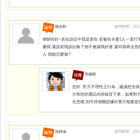
楊佳郁
發問時間：2012-0
律師你好~若在訴訟中我是原告 若被告夫妻2人一直打電
擾我.還說若我訴訟輸了他不會讓我好過 還叫我再去告
人 我能怎麼做?
吳錫銘
您好: 對方不理性之行為，建議您先
方和您的通話內容錄音下來，如果對
生恐懼,則可持相關證據向警方報案提
徐靜涵
發問時間：2012-0