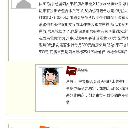
律師你好 想請問如果我朋友跟他女朋友在外租套房.承
房東有說租金包含水跟電.而契約也有包含水電.但是我
打電話跟他說.因為電費要漲價所以要他們每個月多補貼5
還跟他們說他女朋友沒在工作整天都在家裡.所以要多補貼
屋前.房東就知道了.也是因為租房好在有包含電跟水.所
在因為電費漲價.房東又說每月要補貼電費500元.請問
理嗎?我朋友需要多付每月500元給房東嗎?那如果不合
500元.而房東要是因為這樣不租屋給他們.這樣合理嗎?
吳錫銘
您好： 房東得否要求再補貼水電費用
事變更條款之約定，如約定日後水電漲
果無此約定，則房東於租賃期間內不
參