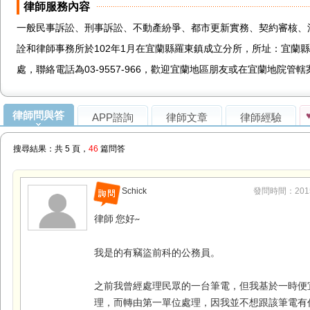
律師服務內容
一般民事訴訟、刑事訴訟、不動產紛爭、都市更新實務、契約審核、
詮和律師事務所於102年1月在宜蘭縣羅東鎮成立分所，所址：宜蘭
處，聯絡電話為03-9557-966，歡迎宜蘭地區朋友或在宜蘭地院管
律師問與答
APP諮詢
律師文章
律師經驗
搜尋結果：共 5 頁，
46
篇問答
Schick
發問時間：2015-1
律師
您好
~
我是的有竊盜前科的公務員。
之前我曾經處理民眾的一台筆電，但我基於一時便
理，而轉由第一單位處理，因我並不想跟該筆電有