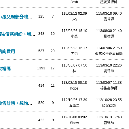
Josh
趙友貿律師
115/02/12 02:39
115/03/18 09:40
律師有簽約也付完錢但卻一直拖延
125
7
Sky
劉律師
113/08/26 15:10
113/08/30 21:40
債務糾紛、租賃詐欺
348
10
小禹
劉律師
113/06/23 16:17
114/07/06 21:59
諮詢費用
537
29
老范
追求公平正義律師
113/03/07 07:56
113/03/10 22:26
家裡嗎
1393
17
林
劉律師
113/02/15 00:18
113/03/07 11:38
414
11
hope
楊俊鑫律師
112/10/26 17:39
112/10/28 23:55
詢問去偵查庭應該做些什麼
520
9
五車二
顏寧律師
112/10/08 03:02
112/10/13 17:43
422
9
Show
曹律師