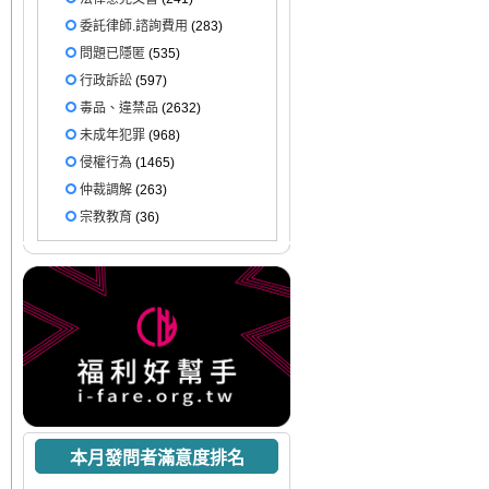
委託律師.諮詢費用
(283)
問題已隱匿
(535)
行政訴訟
(597)
毒品、違禁品
(2632)
未成年犯罪
(968)
侵權行為
(1465)
仲裁調解
(263)
宗教教育
(36)
本月發問者滿意度排名