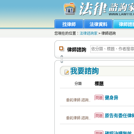
找律師
法律資料
律師諮
您現在的位置：
法律諮詢家
> 律師諮詢
律師諮詢
我要諮詢
標題
分類
健身房
問題
委託律師.諮詢..
原告有委任律師,
問題
委託律師.諮詢..
確認決議無效