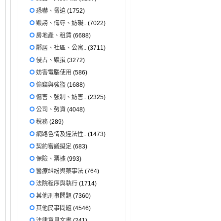
恐嚇、脅迫
(1752)
毀謗、侮辱、妨礙..
(7022)
房地產、租賃
(6688)
鄰居、社區、公寓..
(3711)
侵占、毀損
(3272)
妨害電腦使用
(586)
偷竊與強盜
(1688)
傷害、強制、妨害..
(2325)
公司、勞資
(4048)
稅務
(289)
網路色情及違法性..
(1473)
契約審議擬定
(683)
保險、票據
(993)
醫療糾紛與藥事法
(764)
法院程序與執行
(1714)
其他刑事問題
(7360)
其他民事問題
(4546)
法律意見文書
(241)