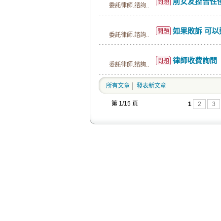
前女友控告性
問題
委託律師.諮詢..
如果敗訴 可以
問題
委託律師.諮詢..
律師收費詢問
問題
委託律師.諮詢..
所有文章
│
發表新文章
第 1/15 頁
1
2
3