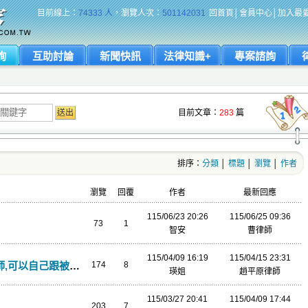
目前線上：
74333 人
，瀏覽人次：
501142031
回首頁
│
會員中心
│
加入最
詢
互助討論
新聞快訊
法律知識+
專案諮詢
目前文章：
283
篇
排序：
分類
│
標題
│
瀏覽
│
作者
瀏覽
回覆
作者
最新回應
115/06/23 20:26
115/06/25 09:36
73
1
智安
曹律師
115/04/09 16:19
115/04/15 23:31
可以自己跟被告和解嗎
174
8
瑛姐
趙平原律師
115/03/27 20:41
115/04/09 17:44
203
7