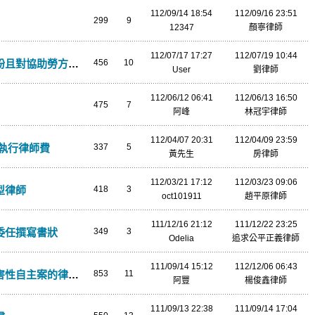
112/09/14 18:54
112/09/16 23:51
299
9
12347
顏寧律師
112/07/17 17:27
112/07/19 10:44
助勞方擅長的律師諮詢
456
10
User
劉律師
112/06/12 06:41
112/06/13 16:50
475
7
阿峰
林冠宇律師
112/04/07 20:31
112/04/09 23:59
制執行律師費
337
5
黃先生
房律師
112/03/21 17:12
112/03/23 09:06
型律師
418
3
oct101911
趙平原律師
111/12/16 21:12
111/12/22 23:25
委任撰寫書狀
349
3
Odelia
追求公平正義律師
111/09/14 15:12
112/12/06 06:43
性自主案的律師！
853
11
阿豐
楊俊鑫律師
111/09/13 22:38
111/09/14 17:04