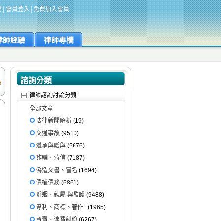
愛
│
會員登入
│
免費加入會員
律師經驗
律師專欄
諮詢分類
律師諮詢討論分類
全部文章
法律新聞解析
(19)
交通事故
(9510)
繼承與贈與
(5676)
詐騙、背信
(7187)
偽造文書、冒名
(1694)
債權債務
(6861)
婚姻、親屬 與監護
(9488)
專利、商標、著作..
(1965)
買賣、消費糾紛
(6267)