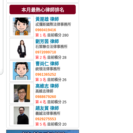
本月最熱心律師排名
黃崑雄 律師
忒彌斯國際法律事務所
0960419416
第 1 名
目前積分 280
劉芳茵 律師
石策聯合法律事務所
0972099710
第 2 名
目前積分 28
曹尚仁 律師
統領法律事務所
0961365252
第 3 名
目前積分 26
高維志 律師
高維志律師
0988679260
第 4 名
目前積分 25
趙友貿 律師
義誠法律事務所
0929275553
第 5 名
目前積分 20