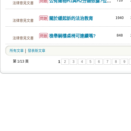
公有建物H1與H2分類依據?位於2樓的公有職務宿舍是否可免增購無障礙升降設施(客梯)?
716
問題
法律意見文書
關於緩起訴的法治教育
1940
問題
法律意見文書
檢舉騎樓桌椅可連續嗎?
848
問題
法律意見文書
所有文章
│
發表新文章
第 1/13 頁
1
2
3
4
5
6
7
8
9