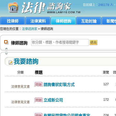
目前線上：
246178 人
找律師
法律資料
律師諮詢
互助討論
新聞
您現在的位置：
法律諮詢家
> 律師諮詢
律師諮詢
我要諮詢
標題
分類
瀏覽
諮詢書狀釘裝方式
127
問題
法律意見文書
立成新公司
172
問題
法律意見文書
有關民間貸款公司照會事宜
224