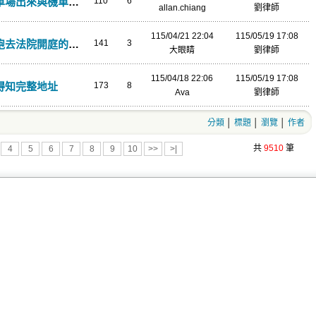
出來與機車碰撞事故
110
6
allan.chiang
劉律師
115/04/21 22:04
115/05/19 17:08
庭的途中，如果發生車禍？
141
3
大眼睛
劉律師
115/04/18 22:06
115/05/19 17:08
得知完整地址
173
8
Ava
劉律師
分類
│
標題
│
瀏覽
│
作者
共
9510
筆
4
5
6
7
8
9
10
>>
>|