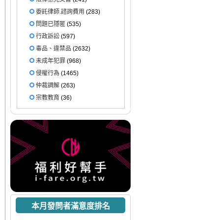
委託律師.諮詢費用
(283)
問題已隱匿
(535)
行政訴訟
(597)
毒品、違禁品
(2632)
未成年犯罪
(968)
侵權行為
(1465)
仲裁調解
(263)
宗教教育
(36)
本月發問者滿意度排名