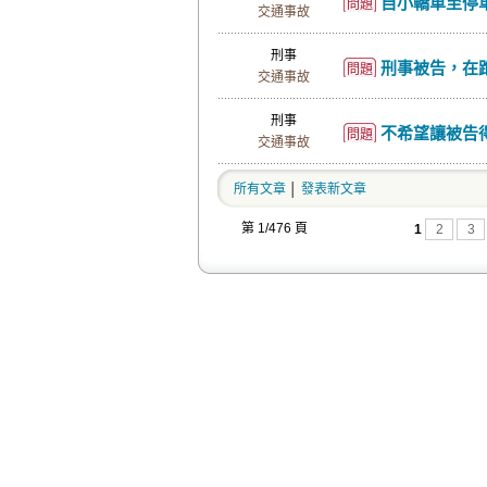
自小轎車至停車場
問題
交通事故
刑事
刑事被告，在跑去法院開
問題
交通事故
刑事
不希望讓被告
問題
交通事故
所有文章
│
發表新文章
第 1/476 頁
1
2
3