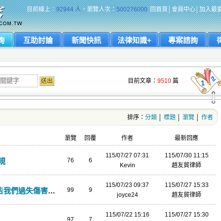
目前線上：
92944 人
，瀏覽人次：
500276000
回首頁
│
會員中心
│
加入最
詢
互助討論
新聞快訊
法律知識+
專案諮詢
目前文章：
9510
篇
排序：
分類
│
標題
│
瀏覽
│
作者
瀏覽
回覆
作者
最新回應
115/07/27 07:31
115/07/30 11:15
規
76
6
Kevin
趙友貿律師
115/07/23 09:37
115/07/27 15:33
與索賠(我們是被撞的機車方)
99
9
joyce24
趙友貿律師
115/07/22 15:16
115/07/27 15:30
97
7