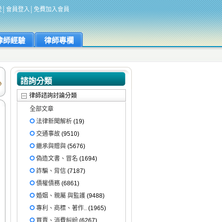
愛
│
會員登入
│
免費加入會員
律師經驗
律師專欄
諮詢分類
律師諮詢討論分類
全部文章
法律新聞解析
(19)
交通事故
(9510)
繼承與贈與
(5676)
偽造文書、冒名
(1694)
詐騙、背信
(7187)
債權債務
(6861)
婚姻、親屬 與監護
(9488)
專利、商標、著作..
(1965)
買賣、消費糾紛
(6267)