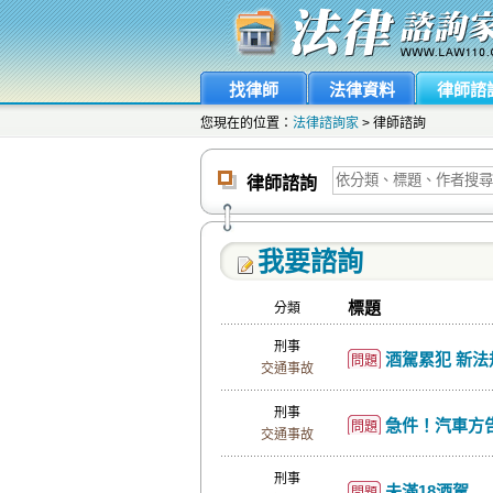
找律師
法律資料
律師諮
您現在的位置：
法律諮詢家
> 律師諮詢
律師諮詢
我要諮詢
標題
分類
刑事
酒駕累犯 新法
問題
交通事故
刑事
急件！汽車方告我們過失傷害
問題
交通事故
刑事
未滿18酒駕