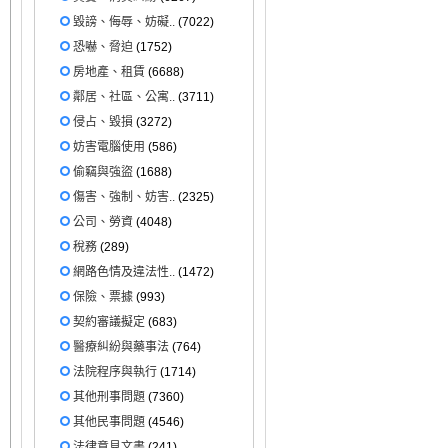
毀謗、侮辱、妨礙..
(7022)
恐嚇、脅迫
(1752)
房地產、租賃
(6688)
鄰居、社區、公寓..
(3711)
侵占、毀損
(3272)
妨害電腦使用
(586)
偷竊與強盜
(1688)
傷害、強制、妨害..
(2325)
公司、勞資
(4048)
稅務
(289)
網路色情及違法性..
(1472)
保險、票據
(993)
契約審議擬定
(683)
醫療糾紛與藥事法
(764)
法院程序與執行
(1714)
其他刑事問題
(7360)
其他民事問題
(4546)
法律意見文書
(241)