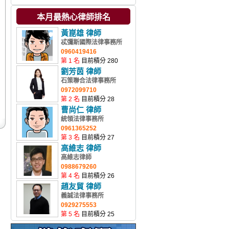
本月最熱心律師排名
黃崑雄 律師
忒彌斯國際法律事務所
0960419416
第 1 名
目前積分 280
劉芳茵 律師
石策聯合法律事務所
0972099710
第 2 名
目前積分 28
曹尚仁 律師
統領法律事務所
0961365252
第 3 名
目前積分 27
高維志 律師
高維志律師
0988679260
第 4 名
目前積分 26
趙友貿 律師
義誠法律事務所
0929275553
第 5 名
目前積分 25