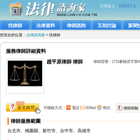
目前線上：
101517 人
找律師
法律資料
律師諮詢
互助討論
新聞
您現在的位置：
法律諮詢家
> 找律師
服務律師詳細資料
趙平原律師 律師
律師證號：(73)臺檢證字第0
可聯絡方式：
電話
EMail
簡訊
律師經驗
律師服務範圍
台北市、桃園縣、新竹市、台中市、高雄市