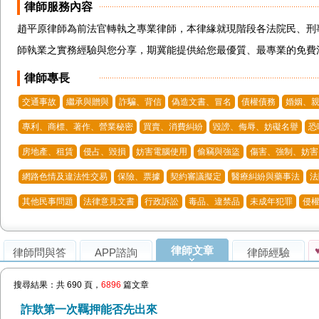
律師服務內容
趙平原律師為前法官轉執之專業律師，本律緣就現階段各法院民、刑
師執業之實務經驗與您分享，期冀能提供給您最優質、最專業的免費
律師專長
交通事故
繼承與贈與
詐騙、背信
偽造文書、冒名
債權債務
婚姻、親
專利、商標、著作、營業秘密
買賣、消費糾紛
毀謗、侮辱、妨礙名譽
恐
房地產、租賃
侵占、毀損
妨害電腦使用
偷竊與強盜
傷害、強制、妨害
網路色情及違法性交易
保險、票據
契約審議擬定
醫療糾紛與藥事法
法
其他民事問題
法律意見文書
行政訴訟
毒品、違禁品
未成年犯罪
侵
律師文章
律師問與答
APP諮詢
律師經驗
搜尋結果：共 690 頁，
6896
篇文章
詐欺第一次羈押能否先出來