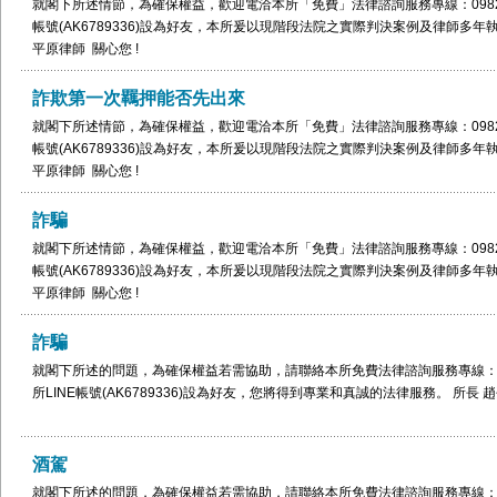
蘭、基隆、台北、士林、新北市、桃園、新竹、苗栗、台中、南投、彰化、雲
就閣下所述情節，為確保權益，歡迎電洽本所「免費」法律諮詢服務專線：0982-100565
年之行為人，一旦經檢察官聲請法院裁定觀察、勒戒，在此觀察、勒戒裁定執
東、花蓮、澎湖。所長 趙平原律師 關心您 !
帳號(AK6789336)設為好友，本所爰以現階段法院之實際判決案例及律師多年
施用而未及施用之持有毒品罪，均應為該觀察、勒戒之程序效力所及，而不應
平原律師 關心您 !
戒執行完畢前所犯不法程度較高之施用毒品罪可不予追訴處罰，所犯不法程度
仍應論處罪刑，顯然輕重失衡，亦有違立法者對施用毒品處遇之設計。 就您所
詐欺第一次羈押能否先出來
服務專線0982-100565 & 0968-379565或請加入LINE ID (AK6789
例等相關法律資訊以及律師歷年經辦民刑事案件之實務經驗與您分享。 本所服
就閣下所述情節，為確保權益，歡迎電洽本所「免費」法律諮詢服務專線：0982-100565
市、桃園、新竹、苗栗、台中、南投、彰化、雲林、嘉義、台南、高雄、橋頭、
帳號(AK6789336)設為好友，本所爰以現階段法院之實際判決案例及律師多年
律師 關心您 !
平原律師 關心您 !
詐騙
就閣下所述情節，為確保權益，歡迎電洽本所「免費」法律諮詢服務專線：0982-100565
帳號(AK6789336)設為好友，本所爰以現階段法院之實際判決案例及律師多年
平原律師 關心您 !
詐騙
就閣下所述的問題，為確保權益若需協助，請聯絡本所免費法律諮詢服務專線：0982-10
所LINE帳號(AK6789336)設為好友，您將得到專業和真誠的法律服務。 所長 趙
酒駕
就閣下所述的問題，為確保權益若需協助，請聯絡本所免費法律諮詢服務專線：0982-10