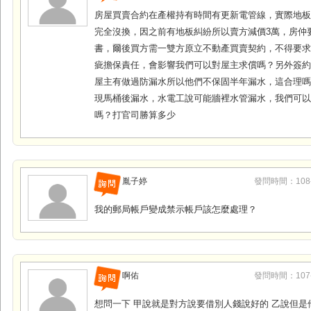
房屋買賣合約在產權持有時間有更新電管線，實際地
完全沒換，因之前有地板糾紛所以賣方減價3萬，房仲
書，爾後買方需一雙方原立不動產買賣契約，不得要
疵擔保責任，會影響我們可以對屋主求償嗎？另外簽
屋主有做過防漏水所以他們不保固半年漏水，這合理
現馬桶後漏水，水電工說可能牆裡水管漏水，我們可
嗎？打官司勝算多少
胤子婷
發問時間：108-0
我的郵局帳戶變成禁示帳戶該怎麼處理？
啊佑
發問時間：107-0
想問一下 甲說就是對方說要借別人錢說好的 乙說但是