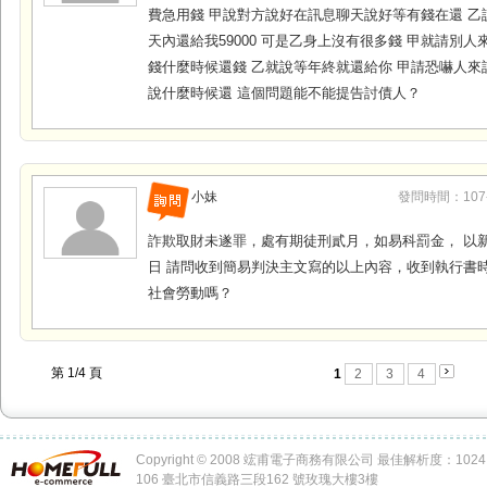
費急用錢 甲說對方說好在訊息聊天說好等有錢在還 乙
天內還給我59000 可是乙身上沒有很多錢 甲就請別
錢什麼時候還錢 乙就說等年終就還給你 甲請恐嚇人來
說什麼時候還 這個問題能不能提告討債人？
小妹
發問時間：107-0
詐欺取財未遂罪，處有期徒刑貳月，如易科罰金， 以
日 請問收到簡易判決主文寫的以上內容，收到執行書
社會勞動嗎？
第 1/4 頁
1
2
3
4
Copyright © 2008 竤甫電子商務有限公司 最佳解析度：1024 x
106 臺北市信義路三段162 號玫瑰大樓3樓