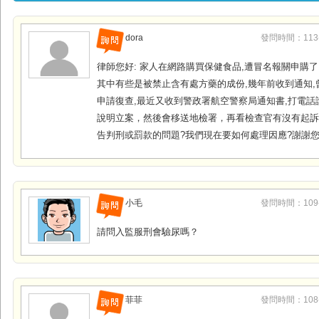
dora
發問時間：113-0
律師您好: 家人在網路購買保健食品,遭冒名報關申購了1
其中有些是被禁止含有處方藥的成份,幾年前收到通知,
申請復查,最近又收到警政署航空警察局通知書,打電話
說明立案，然後會移送地檢署，再看檢查官有沒有起訴
告判刑或罰款的問題?我們現在要如何處理因應?謝謝您
小毛
發問時間：109-0
請問入監服刑會驗尿嗎？
菲菲
發問時間：108-1