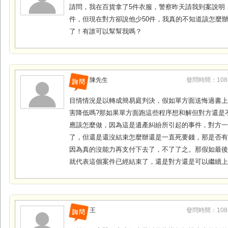
請問，我在百貨拿了5件衣服，警察昨天請我到案說明
件，但現在對方卻說他少50件，我真的不知道該怎麼
了！有誰可以幫幫我嗎？
陳先生
發問時間：108-1
目情情況是以轉成簡易庭判決，假如單方面送悔過書
害降低嗎?那如果單方面跑這些程序想和解但對方還是
應該怎麼做，因為這是遺產糾紛所引起的事件，對方
了，但還是還沒結束怎麼辦還是一直死要錢，那是否
因為真的沒能力再支付下去了，不了了之。那假如最
就代表這個案件已經結束了，還是對方還是可以繼續上
王
發問時間：108-0