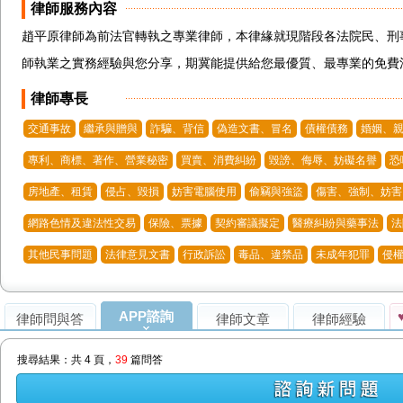
律師服務內容
趙平原律師為前法官轉執之專業律師，本律緣就現階段各法院民、刑
師執業之實務經驗與您分享，期冀能提供給您最優質、最專業的免費
律師專長
交通事故
繼承與贈與
詐騙、背信
偽造文書、冒名
債權債務
婚姻、親
專利、商標、著作、營業秘密
買賣、消費糾紛
毀謗、侮辱、妨礙名譽
恐
房地產、租賃
侵占、毀損
妨害電腦使用
偷竊與強盜
傷害、強制、妨害
網路色情及違法性交易
保險、票據
契約審議擬定
醫療糾紛與藥事法
法
其他民事問題
法律意見文書
行政訴訟
毒品、違禁品
未成年犯罪
侵
APP諮詢
律師問與答
律師文章
律師經驗
搜尋結果：共 4 頁，
39
篇問答