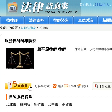
目前線上：
333144 人
找律師
法律資料
律師諮詢
互助討論
新聞
您現在的位置：
法律諮詢家
> 找律師
服務律師詳細資料
趙平原律師 律師
律師證號：(73)臺檢證字第0
可聯絡方式：
電話
EMail
簡訊
律師經驗
律師服務範圍
台北市、桃園縣、新竹市、台中市、高雄市