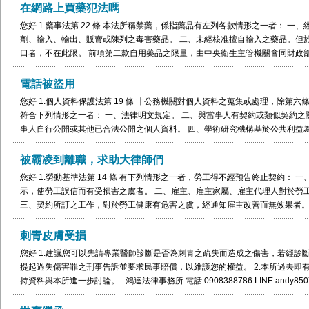
在網路上買藥犯法嗎
您好 1.藥事法第 22 條 本法所稱禁藥，係指藥品有左列各款情形之一者： 
劑、輸入、輸出、販賣或陳列之毒害藥品。 二、未經核准擅自輸入之藥品。但
口者，不在此限。 前項第二款自用藥品之限量，由中央衛生主管機關會同財政部
相類似之案例，相關細節可持資料與本所進一步討論。 鴻達法律事務所 電話:090838878
電話被盜用
您好 1.個人資料保護法第 19 條 非公務機關對個人資料之蒐集或處理，除第
符合下列情形之一者： 一、法律明文規定。 二、與當事人有契約或類似契約之
事人自行公開或其他已合法公開之個人資料。 四、學術研究機構基於公共利益
供者處理後或經蒐集者依其揭露方式無從識別特定之當事人。 五、經當事人同意
人資料取自於一般可得之來源。但當事人對該資料之禁止處理或利用，顯有更值
被霸凌到離職，求助大律師們
當事人權益無侵害。 蒐集或處理者知悉或經當事人通知依前項第七款但書規定
您好 1.勞動基準法第 14 條 有下列情形之一者，勞工得不經預告終止契約：
當事人之請求，刪除、停止處理或利用該個人資料。 個人資料保護法第 20 條
示，使勞工誤信而有受損害之虞者。 二、雇主、雇主家屬、雇主代理人對於勞
一項所規定資料外，應於蒐集之特定目的必要範圍內為之。但有下列情形之一者
三、契約所訂之工作，對於勞工健康有危害之虞，經通知雇主改善而無效果者。
規定。 二、為增進公共利益所必要。 三、為免除當事人之生命、身體、自由或
定傳染病，對共同工作之勞工有傳染之虞，且重大危害其健康者。 五、雇主不
大危害。 五、公務機關或學術研究機構基於公共利益為統計或學術研究而有必
之勞工不供給充分之工作者。 六、雇主違反勞動契約或勞工法令，致有損害勞
刺青皮膚受損
其揭露方式無從識別特定之當事人。 六、經當事人同意。 七、有利於當事人權
款規定終止契約者，應自知悉其情形之日起，三十日內為之。但雇主有前項第
行銷者，當事人表示拒絕接受行銷時，應即停止利用其個人資料行銷。 非公務
您好 1.建議您可以先請專業醫師診斷是否為刺青之疏失而造成之傷害，若經診
日起，三十日內為之。 有第一項第二款或第四款情形，雇主已將該代理人間之
接受行銷之方式，並支付所需費用。 個人資料保護法第 41 條 意圖為自己或
提起過失傷害罪之刑事告訴並要求民事賠償，以維護您的權益。 2.本所過去即
已接受治療時，勞工不得終止契約。 第十七條規定於本條終止契約準用之。 2
第六條第一項、第十五條、第十六條、第十九條、第二十條第一項規定，或依
持資料與本所進一步討論。 鴻達法律事務所 電話:0908388786 LINE:andy850
相關細節可持資料與本所進一步討論。 鴻達法律事務所 電話:0908388786 LINE:a
生損害於他人者，處五年以下有期徒刑，得併科新臺幣一百萬元以下罰金。 2.
建議您可以透過律師協助處理，以維護您的權益。 3.本所過去即有處理過非常