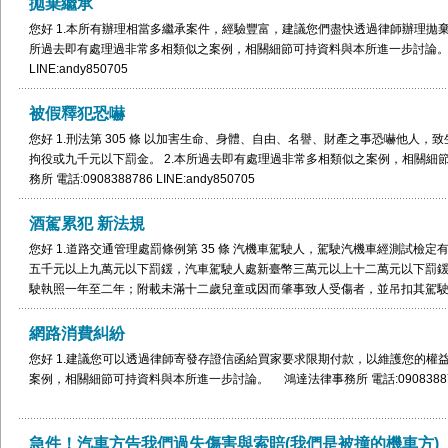
拋棄繼承
進一步討論。 鴻達法律事務所 電話:0908388786 LINE:andy850705
您好 1.本所有辦理相當多繼承案件，經驗豐富，建議您們盡快透過律師辦理拋棄
所過去即有處理過非常多相類似之案例，相關細節可持資料與本所進一步討論。 鴻達
LINE:andy850705
被假釋犯恐嚇
您好 1.刑法第 305 條 以加害生命、身體、自由、名譽、財產之事恐嚇他人
拘役或九千元以下罰金。 2.本所過去即有處理過非常多相類似之案例，相關細
務所 電話:0908388786 LINE:andy850705
酒駕累犯 新法規
您好 1.道路交通管理處罰條例第 35 條 汽機車駕駛人，駕駛汽機車經測試檢
五千元以上九萬元以下罰鍰，汽車駕駛人處新臺幣三萬元以上十二萬元以下罰
駛執照一年至二年；附載未滿十二歲兒童或因而肇事致人受傷者，並吊扣其駕
銷其駕駛執照，並不得再考領： 一、酒精濃度超過規定標準。 二、吸食毒品
品。 汽車駕駛人有前項應受吊扣情形時，駕駛營業大客車者，吊銷其駕駛執照
網路消費糾紛
者，按其吊扣駕駛執照期間加倍處分。 本條例中華民國一百零八年四月十七日
您好 1.建議您可以透過律師寄發存證信函給買家要求限期付款，以維護您的權益
十年內第二次違反第一項規定者，依其駕駛車輛分別依第一項所定罰鍰最高額
案例，相關細節可持資料與本所進一步討論。 鴻達法律事務所 電話:0908388786 L
罰鍰金額加罰新臺幣九萬元，並均應當場移置保管該汽機車、吊銷其駕駛執照
事實；如肇事致人重傷或死亡者，吊銷其駕駛執照，並不得再考領。 汽機車駕
萬元罰鍰，並當場移置保管該汽機車、吊銷其駕駛執照；如肇事致人重傷或死
急件！汽車方告我們過失傷害與索賠(我們是被撞的機車方)