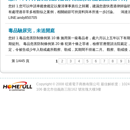
一、駕駛汽機車行經警察機關設有告示執行第一項測試檢定之處所，不依指示停
定。 三、接受第一項測試檢定前，吸食服用含酒精之物、毒品、迷幻藥、麻醉
您好 1.您可以申請車鑑會鑑定以釐清肇事責任之歸屬，建議您盡快透過律師協助
通事故後，在接受第一項測試檢定前，吸食服用含酒精之物、毒品、迷幻藥、麻
有處理過非常多相類似之案例，相關細節可持資料與本所進一步討論。 鴻達法律事務
華民國一百零八年四月十七日修正公布條文施行之日起，汽機車駕駛人於十年
LINE:andy850705
六萬元罰鍰，第三次以上者按前次違反本項所處罰鍰金額加罰新臺幣十八萬元
駛執照，公路主管機關得公布其姓名、照片及違法事實；如肇事致人重傷或死亡
毒品驗尿完，未送開庭
機車駕駛人駕車發生交通事故，涉犯刑法第一百八十五條之三第一項第一款或
您好 1.毒品危害防制條例第 10 條 施用第一級毒品者，處六月以上五年以下
實施第一項第一款測試檢定者，司法警察官或司法警察得報請檢察官核發鑑定
期徒刑。 毒品危害防制條例第 20 條 犯第十條之罪者，檢察官應聲請法院裁
構對其實施血液檢體採樣及酒精濃度測試檢定（以下簡稱血液測試檢定）；有
定，令被告或少年入勒戒處所觀察、勒戒，其期間不得逾二月。 觀察、勒戒後
法警察得將其先行移由醫療或檢驗機構實施血液測試檢定，並應於實施後二十
依據勒戒處所之陳報，認受觀察、勒戒人無繼續施用毒品傾向者，應即釋放，
不應許可者，應於三日內撤銷之，受血液測試檢定者得於受血液測試檢定後十日
第 1/445 頁
觀察、勒戒人有繼續施用毒品傾向者，檢察官應聲請法院裁定或由少年法院（
1
2
3
4
5
6
7
8
9
1
人，明知汽機車駕駛人有第一項各款情形，而不予禁止駕駛者，依第一項規定之
戒治，其期間為六個月以上，至無繼續強制戒治之必要為止。但最長不得逾一年
測試檢定吐氣所含酒精濃度達每公升零點二五毫克或血液中酒精濃度達百分之
行完畢釋放後，三年後再犯第十條之罪者，適用前二項之規定。 受觀察、勒戒
臺幣六千元以上一萬五千元以下罰鍰。但年滿七十歲、心智障礙或汽車運輸業之
戒治期滿後，由公立就業輔導機構輔導就業。 2.本所過去即有處理過非常多相
第五項之情形之一，吊扣該汽機車牌照二年，並於移置保管該汽機車時，扣繳
Copyright © 2008 竤甫電子商務有限公司 最佳解析度：1024 x
步討論。 鴻達法律事務所 電話:0908388786 LINE:andy850705
該車輛。 租賃車業者已盡告知本條處罰規定之義務，汽機車駕駛人仍駕駛汽機
106 臺北市信義路三段162 號玫瑰大樓3樓
者，依其駕駛車輛分別依第一項、第三項至第五項所處罰鍰加罰二分之一。 汽
形之一，同時違反刑事法律者，經移置保管汽機車之領回，不受第八十五條之
制。 前項汽機車駕駛人，經裁判確定處以罰金低於第九十二條第四項所定最低
最低罰鍰之部分。 第六項血液測試檢定結果之蒐集、處理或利用，應依個人資
用；有關血液採集、測試檢定、保存、銷毀、安全維護措施等程序、方法、數
會商衛生福利部、法務部及交通部定之。 2.本所過去即有處理過非常多相類似
論。 鴻達法律事務所 電話:0908388786 LINE:andy850705