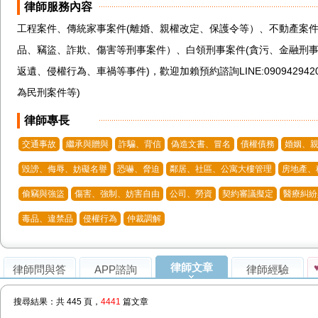
律師服務內容
工程案件、傳統家事案件(離婚、親權改定、保護令等）、不動產案件
品、竊盜、詐欺、傷害等刑事案件）、白領刑事案件(貪污、金融刑事
返遺、侵權行為、車禍等事件)，歡迎加賴預約諮詢LINE:0909429
為民刑案件等)
律師專長
交通事故
繼承與贈與
詐騙、背信
偽造文書、冒名
債權債務
婚姻、親
毀謗、侮辱、妨礙名譽
恐嚇、脅迫
鄰居、社區、公寓大樓管理
房地產、
偷竊與強盜
傷害、強制、妨害自由
公司、勞資
契約審議擬定
醫療糾紛
毒品、違禁品
侵權行為
仲裁調解
律師文章
律師問與答
APP諮詢
律師經驗
搜尋結果：共 445 頁，
4441
篇文章