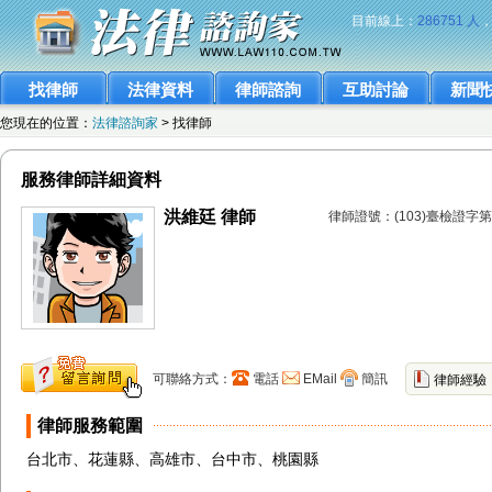
目前線上：
286751 人
找律師
法律資料
律師諮詢
互助討論
新聞
您現在的位置：
法律諮詢家
> 找律師
服務律師詳細資料
洪維廷 律師
律師證號：(103)臺檢證字第
可聯絡方式：
電話
EMail
簡訊
律師經驗
律師服務範圍
台北市、花蓮縣、高雄市、台中市、桃園縣