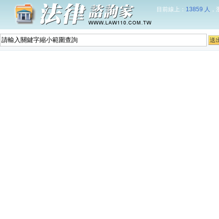
目前線上：
13859 人
，