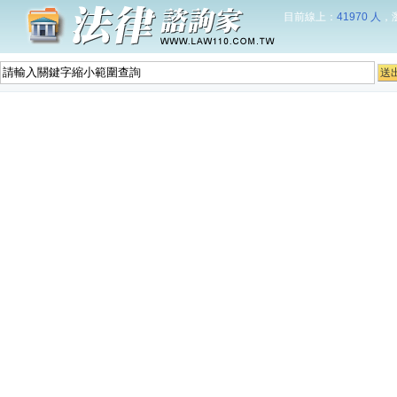
目前線上：
41970 人
，