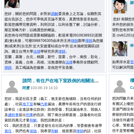
謝
您好，關於您的問題，針對於
調解
委員會上之言論，似難對其
提出告訴之，您亦可爭執其言論不實在，真實情形並非如此。
您好:有關您
歡迎您攜帶完整資料，到所詳談，以利全盤了解，討論分析，
本件您的損失
擬定策略方針，以維護您的權益。
望對您有所幫助
若您有任何問題或需要相關協助，歡迎來電0910638932(若開
至 civili1
庭(會)未接，可撥0988706305由本所主持
律師
顏寧
律師
為您服
林
務)或來所(台北所:近大安捷運站或台中所:近水湳經貿園區)諮
詢。國立台灣大學
法律
學研究所房
律師
。
宜蘭，基隆，台北，桃園，新竹，苗栗，台中，南投，彰化，
如果排水是
管
雲林，嘉義，台南，高雄。法無邊聯合
法律
事務所全體顧問、
可以解決問題
律師
、員工竭誠為您服務，並祝您平安喜樂。
請問，有住戶在地下室跌倒的相關法律問題。
Ca
阿瀝
103-06-19 14:10
想詢問數月來
您好，我是社區主委（義工，無支薪也無補助，沒有任何的好
有嘗試上樓想
處），社區
地下室
有輛
汽車
漏油，農曆年前有住戶的朋友行經
至連門都沒有
該車位（走進該車位跌倒）跌倒受傷，對該漏油車主、我個人
察卻的得到因
及
總幹事
提出
刑事
的告訴。開了兩次偵察庭後，該傷者向社區
法做任何處理
索賠四萬元才要
和解
。我想請教的是：
心寒。警察還
01，我的意思是，只要是發生在社區內的事，管委都會有連帶
些不是警察機
責任
，我們也有
保險
，我希望
和解
，後面要請
律師
的話，社區