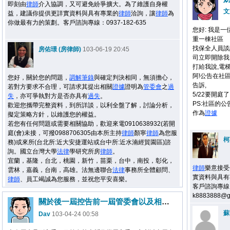
即刻由
律師
介入協調，又可避免紛爭擴大。為了維護自身權
文
益，建議你提供更詳實資料與具有專業的
律師
洽詢，讓
律師
為
你做最有力的策劃。客戶諮詢專線：0937-182-635
您好: 我是
重一棟社區 
找保全人員談
房佑璟 (房律師)
103-06-19 20:45
司立即開除我
打給我說,電
阿!公告在社
您好，關於您的問題，
調解
筆錄
與確定判決相同，無須擔心，
告訴,
若對方要求不合理，可請求其提出相關
證據
證明為
管委會
之
過
5/22要開庭
失
，亦可爭執對方是否亦具有
過失
。
PS:
社區的公
歡迎您攜帶完整資料，到所詳談，以利全盤了解，討論分析，
作為
證據
擬定策略方針，以維護您的權益。
若您有任何問題或需要相關協助，歡迎來電0910638932(若開
庭(會)未接，可撥0988706305由本所主持
律師
顏寧
律師
為您服
柯
務)或來所(台北所:近大安捷運站或台中所:近水湳經貿園區)諮
詢。國立台灣大學
法律
學研究所房
律師
。
宜蘭，基隆，台北，桃園，新竹，苗栗，台中，南投，彰化，
律師
樂意接受
雲林，嘉義，台南，高雄。法無邊聯合
法律
事務所全體顧問、
實資料與具有
律師
、員工竭誠為您服務，並祝您平安喜樂。
客戶諮詢專線：09
k8883888@gm
關於後一屆控告前一屆管委會以及相關民事刑事責任
蘇
Dav
103-04-24 00:58