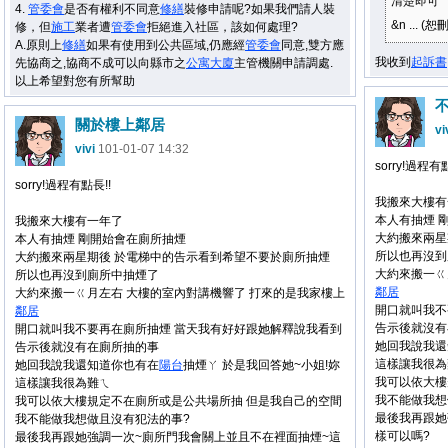
清楚即可
4.
管委會
是否有權利不同意
修繕
裝修申請呢?如果我們請人裝
&n ... (恕刪
修，但
施工
業者遭
管委會
拒絕進入社區，該如何處理?
A.原則上
修繕
如果有使用到公共區域,仍應經
管委會
同意,雙方應
我收到
起訴書
先協商之,協商不成可以向縣市之
公寓大廈
主管機關申請調處.
以上希望對您有所幫助
關於樓上鄰居
vi
vivi
101-01-07 14:32
sorry!過程有
sorry!過程有點長!!
我搬來大樓有
本人有抽煙 
我搬來大樓有一年了
大約搬來兩星
本人有抽煙 剛開始會在廁所抽煙
所以也再沒到
大約搬來兩星期後 於電梯中的告示看到希望不要於廁所抽煙
大約來搬一ㄍ
所以也再沒到廁所中抽煙了
鄰居
大約來搬一ㄍ月左右 大樓的室內對講機響了 打來的是我家樓上
開口就叫我不
鄰居
告示後就沒有
開口就叫我不要再在廁所抽煙 當天我有好好跟她解釋說我看到
她回我說我還
告示後就沒有在廁所抽的事
這樣讓我很為
她回我說我還知道你也有在
陽台
抽煙ㄚ 於是我回答她~小姐!妳
我可以依大樓
這樣讓我很為難ㄟ
我不能做我想
我可以依大樓規定不在廁所或是公共場所抽 但是我自己的空間
最後我再跟她
我不能做我想做且沒有犯法的事?
樣可以嗎?
最後我再跟她強調一次~廁所門我會關上並且不在裡面抽煙~這