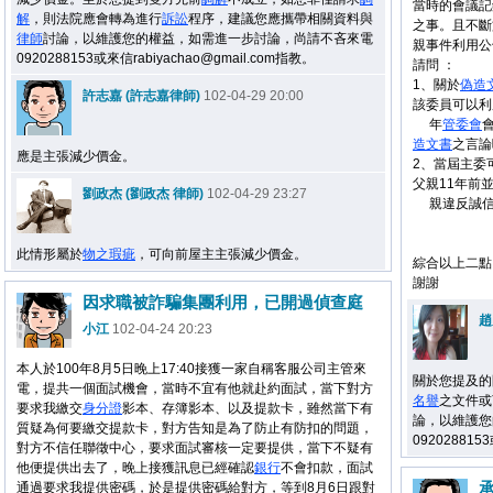
當時的會議記
解
，則法院應會轉為進行
訴訟
程序，建議您應攜帶相關資料與
之事。且不斷
律師
討論，以維護您的權益，如需進一步討論，尚請不吝來電
親事件利用公
0920288153或來信rabiyachao@gmail.com指教。
請問 ：
1、關於
偽造
許志嘉 (許志嘉律師)
102-04-29 20:00
該委員可以利
年
管委會
造文書
之言論
應是主張減少價金。
2、當屆主委
父親11年前
劉政杰 (劉政杰 律師)
102-04-29 23:27
親違反誠信
此情形屬於
物之瑕疵
，可向前屋主主張減少價金。
綜合以上二點
謝謝
因求職被詐騙集團利用，已開過偵查庭
趙
小江
102-04-24 20:23
本人於100年8月5日晚上17:40接獲一家自稱客服公司主管來
關於您提及的
電，提共一個面試機會，當時不宜有他就赴約面試，當下對方
名譽
之文件或
要求我繳交
身分證
影本、存簿影本、以及提款卡，雖然當下有
論，以維護您
質疑為何要繳交提款卡，對方告知是為了防止有防扣的問題，
092028815
對方不信任聯徵中心，要求面試審核一定要提供，當下不疑有
他便提供出去了，晚上接獲訊息已經確認
銀行
不會扣款，面試
通過要求我提供密碼，於是提供密碼給對方，等到8月6日跟對