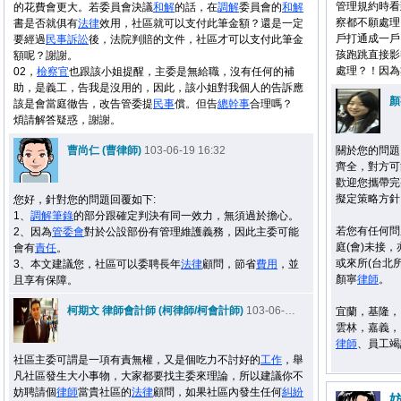
管理規約時看
的花費會更大。若委員會決議
和解
的話，在
調解
委員會的
和解
察都不願處理
書是否就俱有
法律
效用，社區就可以支付此筆金額？還是一定
戶打通成一戶
要經過
民事
訴訟
後，法院判賠的文件，社區才可以支付此筆金
孩跑跳直接影
額呢？謝謝。
處理？！因為
02，
檢察官
也跟該小姐提醒，主委是無給職，沒有任何的補
助，是義工，告我是沒用的，因此，該小姐對我個人的告訴應
顏
該是會當庭徹告，改告管委提
民事
償。但告
總幹事
合理嗎？
煩請解答疑惑，謝謝。
曹尚仁 (曹律師)
103-06-19 16:32
關於您的問題
齊全，對方可
歡迎您攜帶完
擬定策略方針
您好，針對您的問題回覆如下:
1、
調解
筆錄
的部分跟確定判決有同一效力，無須過於擔心。
若您有任何問題
2、因為
管委會
對於公設部份有管理維護義務，因此主委可能
庭(會)未接，
會有
責任
。
或來所(台北
3、本文建議您，社區可以委聘長年
法律
顧問，節省
費用
，並
顏寧
律師
。
且享有保障。
柯期文 律師會計師 (柯律師/柯會計師)
103-06-19 17:06
宜蘭，基隆，
雲林，嘉義，
律師
、員工竭
社區主委可謂是一項有責無權，又是個吃力不討好的
工作
，舉
凡社區發生大小事物，大家都要找主委來理論，所以建議你不
妨聘請個
律師
當貴社區的
法律
顧問，如果社區內發生任何
糾紛