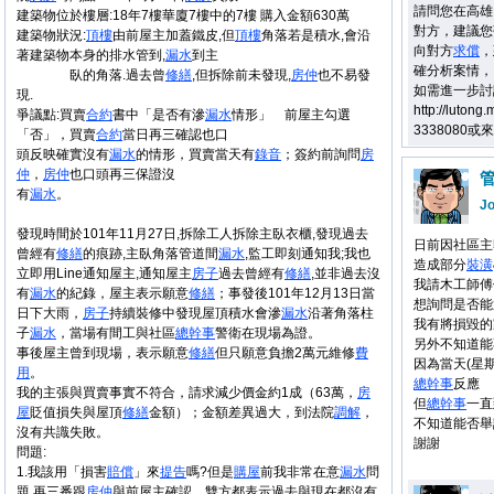
請問您在高雄
建築物位於樓層:18年7樓華廈7樓中的7樓 購入金額630萬
對方，建議您
建築物狀況:
頂樓
由前屋主加蓋鐵皮,但
頂樓
角落若是積水,會沿
向對方
求償
，
著建築物本身的排水管到,
漏水
到主
確分析案情，
臥的角落.過去曾
修繕
,但拆除前未發現,
房仲
也不易發
如需進一步討
現.
http://luto
爭議點:買賣
合約
書中「是否有滲
漏水
情形」 前屋主勾選
3338080或來信
「否」，買賣
合約
當日再三確認也口
頭反映確實沒有
漏水
的情形，買賣當天有
錄音
；簽約前詢問
房
仲
，
房仲
也口頭再三保證沒
有
漏水
。
J
發現時間於101年11月27日,拆除工人拆除主臥衣櫃,發現過去
日前因社區主
曾經有
修繕
的痕跡,主臥角落管道間
漏水
,監工即刻通知我;我也
造成部分
裝潢
立即用Line通知屋主,通知屋主
房子
過去曾經有
修繕
,並非過去沒
我請木工師傅
有
漏水
的紀錄，屋主表示願意
修繕
；事發後101年12月13日當
想詢問是否能
日下大雨，
房子
持續裝修中發現屋頂積水會滲
漏水
沿著角落柱
我有將損毀的
子
漏水
，當場有間工與社區
總幹事
警衛在現場為證。
另外不知道能
事後屋主曾到現場，表示願意
修繕
但只願意負擔2萬元維修
費
因為當天(星
用
。
總幹事
反應
我的主張與買賣事實不符合，請求減少價金約1成（63萬，
房
但
總幹事
一直
屋
貶值損失與屋頂
修繕
金額）；金額差異過大，到法院
調解
，
不知道能否舉
沒有共識失敗。
謝謝
問題:
1.我該用「損害
賠償
」來
提告
嗎?但是
購屋
前我非常在意
漏水
問
題,再三番跟
房仲
與前屋主確認，雙方都表示過去與現在都沒有