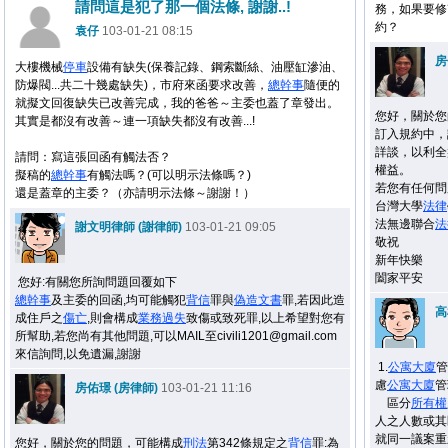
請問這是犯了那一個法條, 謝謝..!
務，如果要修
約？
袁仔
103-01-21 08:15
房
大樓機械
停車
設備有缺失(保養記錄、鋼索斷絲、油壓缸滲油、
防爆閥...共二十幾處缺失)，市府來函要求改善，
總幹事
隨便的
就擬文回復缺失已改善完成，我的爸爸～主委也蓋了章發出。
您好，關於您
其實是都沒有改善～連一項缺失都沒有改善...!
訂入規約中，
詳談，以利全
請問：寫這張回函有觸法否？
權益。
擬稿的
總幹事
有觸法嗎？(可以明示法條嗎？)
若您有任何問
還是蓋章的主委？（亦請明示法條～謝謝！）
台灣大學
法律
法無邊聯合
法
謝文明律師 (謝律師)
103-01-21 09:05
敬祝
新年快樂
闔家平安
您好:有關您所詢問題回覆如下
總幹事
及主委的回函,均可能觸犯
背信
罪與
偽造文書
罪,若因此造
高
成住戶之
傷亡
,則會構成
業務
過失
致傷或致死罪,以上希望對您有
所幫助,若您尚有其他問題,可以MAIL至civili1201@gmail.com
來信詢問,以免遺漏,謝謝
1.
公寓大廈
管
慮
公寓大廈
管
房佑璟 (房律師)
103-01-21 11:16
區分
所有權
人之人數或其
就同一議案重
您好，關於您的問題，可能構成
刑法
第342條規定之
背信
罪:為