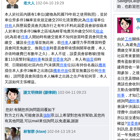
SavignyL
老大人
102-04-10 19:29
助，也歡迎您
本人於社區內購有1車位(建物為民國79年前之使用執照)，並於
車位旁多停1輛車並依規定繳交200元清潔費(此為
停車
場車位
持有
人與歷屆委員會共識亦行之有年)不料此屆委員會卻假藉本
小
人於車位旁多停1輛車之區域為畸零地應另外繳交500元
租金
(此為前者
停車
人開始時有繳交後來不知何故當時委員會同意免
由於
工作
關係
繳交，據說全
停車
場並無此例，前
停車
人據理力爭而獲當時委
別人,為避免
員會同意免繳交。換我
停車
時委員會即依慣例開單收費，本人
費繳交單直接
亦依時繳費已有數年之久)，本人不從，該委員會卻教唆(曾報
社區寄來要開
案110員警到場
總幹事
有說是
管委會
允許，本人有
錄音
但時
費有盈餘要回
間、日期錯植)社區內住戶(未購買
停車
位)以有持份名義以
機車
建商曾收一筆
擋住本人多停1輛車之出路(該
機車
停放
位置並無畫設任何
停車
期參加，之後
格)，請問委員會與擋住本人輛車之出路之住戶有犯何罪，本人
去注意及聯絡
又該如何主張權益。
應該也會收到
主動去做聯繫動
謝文明律師 (謝律師)
102-04-11 09:23
幹事
，才知已
經詢問
總幹事
會議中決議以
您好:有關您所詢問題回覆如下
理費中,但經
對方之行為,可能會涉及
強制
罪,以上希望對您有所幫助,若您尚
所以並沒通知
有其他問題,可以mail來信詢問,以免遺漏,謝謝
權益?
管委會
到訊息,是否
林智群 (klaw)
102-04-13 19:14
近一年免繳交管