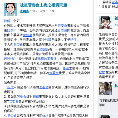
3. 若社區
管委
社區管委會主委之權責問題
? 還是要上法
查爾斯
101-05-09 18:59
律師
，您好
kp
住家因大樓水管主幹管堵塞導致淹水向
管委會
書面提出申請損
害
賠償
(8~10萬)。但申請內容並未經過
管委會
開會討論，而直
之前在保全公
接由主委要求
總幹事
發函否決。其否決理由之一為水管內發現
接受,交接前
淤積泥沙，故判定為我方家中
裝潢
所導致，不予
賠償
。
接收人交接3
本人向
管委會
提出水管疏通發現泥沙之照片拷貝申請，被主委
過了很久公司
拒絕，理由為"該檔案為
管委會
所有，不得用於私人用途"故不
為什麼不交接
准本人拷貝或影印，只能在管理室內觀看照片檔案。
我說我有交接
(
管委會
)主委並要求後續
修繕
施工
裝潢
，必須向北市府提出"室
之後我去勞工
內裝修許可申請"才可向社區提出裝修申請。因該申請規費約需
有交接清冊,
多花費6萬元，且已向北市府建管處確認，
修繕
之裝修(不動隔
薪水
也沒給我
間牆面)可不須提出申請，但不為
管委會
接受，並表示此為全體
過兩天要第一
住戶必須遵守之規定。
請教問題
林
1.
賠償
申請是否不須經由
管委會
開會決議，直接由主委自行決
定即可?
2. 又如果
管委會
針對
賠償
事宜開會討論，本人是否有權列席參
你的情形應
加?
管委會
是否有權利拒絕呢?
即可
3. 請問該主委拒絕水管疏通時所拍之照片拷貝申請之理由是否
合理呢?
4.
管委會
是否有權利不同意
修繕
裝修申請呢?如果我們請人裝