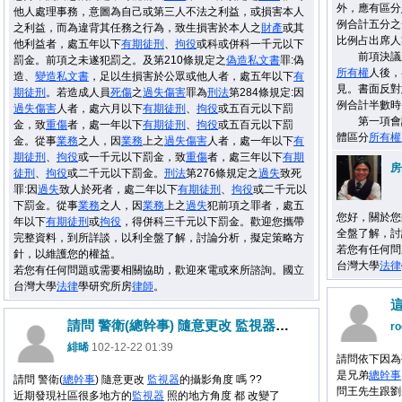
外，應有區分
他人處理事務，意圖為自己或第三人不法之利益，或損害本人
例合計五分之
之利益，而為違背其任務之行為，致生損害於本人之
財產
或其
比例占出席人
他利益者，處五年以下
有期徒刑
、
拘役
或科或併科一千元以下
前項決議之
罰金。前項之未遂犯罰之。及第210條規定之
偽造私文書
罪:偽
所有權
人後，
造、
變造私文書
，足以生損害於公眾或他人者，處五年以下
有
見。書面反對
期徒刑
。若造成人員
死傷
之
過失
傷害
罪為
刑法
第284條規定:因
例合計半數時
過失
傷害
人者，處六月以下
有期徒刑
、
拘役
或五百元以下罰
第一項會議
金，致
重傷
者，處一年以下
有期徒刑
、
拘役
或五百元以下罰
體區分
所有權
金。從事
業務
之人，因
業務
上之
過失
傷害
人者，處一年以下
有
期徒刑
、
拘役
或一千元以下罰金，致
重傷
者，處三年以下
有期
房
徒刑
、
拘役
或二千元以下罰金。
刑法
第276條規定之
過失
致死
罪:因
過失
致人於死者，處二年以下
有期徒刑
、
拘役
或二千元以
下罰金。從事
業務
之人，因
業務
上之
過失
犯前項之罪者，處五
您好，關於您
年以下
有期徒刑
或
拘役
，得併科三千元以下罰金。歡迎您攜帶
全盤了解，討
完整資料，到所詳談，以利全盤了解，討論分析，擬定策略方
若您有任何問
針，以維護您的權益。
台灣大學
法律
若您有任何問題或需要相關協助，歡迎來電或來所諮詢。國立
台灣大學
法律
學研究所房
律師
。
請問 警衛(總幹事) 隨意更改 監視器的攝影角度 嗎 ??
ro
緋晞
102-12-22 01:39
請問依下因為
是兄弟
總幹事
請問 警衛(
總幹事
) 隨意更改
監視器
的攝影角度 嗎 ??
問王先生跟劉
近期發現社區很多地方的
監視器
照的地方角度 都 改變了