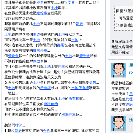
並且幾乎都是他長期
停車
在空地上...被
管委會
一趕再趕... 他不
堪其擾所以請求地政事務所來
土地
鑑界...
回覆 張景
在鑑界當天還由社區
總幹事
全程陪同...
1.可能還
沒想到鑑界之結果...
我家車庫前的那塊
土地
不是屬於我家對面那戶
鄰居
... 而是我和
預繳 那應該
隔壁兩戶所有...
土地
範圍包含整個
車道
都在我們的
土地
權狀之內...
而我們就此單一筆
土地
...我們的建物就在這
土地
上...
會議紀錄上是
得知這個消息之後...我和隔壁戶的
鄰居
也沒有將空地圍起來...一
元墊支各項管
樣提供讓有需要的
鄰居
停車
...
用並不確定
但
管委會
卻一在的說我們家建物以外的
土地
均屬
管委會
所有...
不讓我們借給住戶
停放
車輛...
並且不斷公告說要在那塊
土地
上畫
停車
位租給其他住戶...
看到公告後我曾找過社區主委...起先主委已經口頭答應我說尊
ro
重鑑界結果... 沒想到過沒幾天又反悔...
又再次公告說那過
土地
是社區所有...如有不法意圖就要
提告
...
我是和社區的
但
土地
明明就是在我的
所有權
狀內...與我的
土地
所有權
狀屬單
屋主聯繫過，
一地號...
半年後屋主
房
在這個社區也沒有第二個人有這塊
土地
的
所有權
狀...
尾都是他
代理
在這期間我也寄了兩次的
存證信函
...
所以沒有
違約
他們不但不理會也不和我們協調...
我要提早退租
甚至後來還乾脆直接不告知的來畫了
機車
停車
位...
沈
想請問
律師
...
1.我和
鄰居
把當初買房的
合約
拿出來一再的研究...建商當初賣