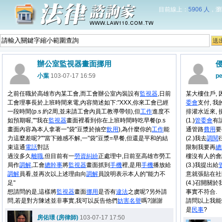
目前線上：
5906 人
，瀏
辦公室監視器畫面挪用
小葉
103-07-17 16:59
p
之前任職於高雄市內某工會,而工會辦公室內裝設有
監視器
,日前
某大樓住戶,
工會理事長於上班時間來電,內容簡述如下:"XXX,你來工會已經
委會
支付, 
一段時間(p.s 約2周,並未請工會內員工教導帶領),但
工作
進度不
排灌水近來, 
如預期喔,""我在
監視器
畫面裡看到你在上班時間時吃早餐(p.s
(1.)
管委會
有
畫面內容為本人拿著一"袋"豆漿於抽空
飲用
),為什麼你的
工作
能
通管路
費用
要
力這麼差呢?""當下雖感不解,一"袋"豆漿=早餐,但還是平和的結
(2.)我去
調閱
束這通
電話
對話
限制我要再
總
過沒多久
離職
,但目前有一
勞資
糾紛
正處理中,日前至高雄市勞工
樓沒有人的會
局作
調解
,工會
總幹事
將
監視器
畫面抓到
手機
裡,是用
手機
播放給
(3.)我提出給
調解
員看,並再次以上述理由向
調解
員說明表示本人的"能力不
意就張貼在社
足"
(4.)召開關
想請問的是,這樣將
監視器
畫面
挪用
是否有
違法
之虞呢?另外請
事實不符合.
問,若是對方陳述並非事實,我可以反告他們
妨害
名譽
嗎?謝謝
請問以上我能
是
民事
?
房佑璟 (房律師)
103-07-17 17:50