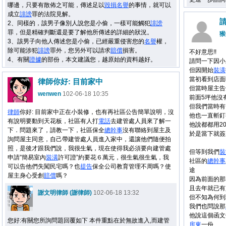
哪邊，只要有散佈之可能，傳述足以
毀損
名譽
的事情，就可以
成立
誹謗
罪的法院見解。
請
2、同樣的，該男子像別人說您是小偷，一樣可能觸犯
誹謗
罪，但是精確判斷還是要了解他所傳述的詳細的狀況。
猴
3、該男子向他人傳述您是小偷，已經嚴重侵害您的
名譽
權，
除可能涉犯
誹謗
罪外，您另外可以請求
賠償
損害。
不好意思!!
4、有關
證據
的部份，本文建議您，越原始的資料越好。
請問一下因小
但因開始
裝潢
當初看到店面
律師你好: 目前家中
但當時屋主告
wenwen
102-06-18 10:35
前面5坪他沒
但我們當時有
律師
你好: 目前家中正在小裝修，也有再社區公告簡單說明，沒
他也一直斬釘
有說明要動到天花板，社區有人打
電話
去建管處人員來了解一
他說都都用2
下．問題來了，請教一下，社區保全
總幹事
沒有聯絡到屋主及
於是當下就簽
詢問屋主同意，自己帶建管處人員進入家中，還讓他們隨便拍
照，是後才跟我們說，我很生氣，現在使得我必須要向建管處
但等到我們
裝
申請”簡易室內
裝潢
許可證”約要花６萬元，很生氣很生氣，我
社區的
總幹事
可以告他們失闖民宅嗎？也
提告
保全公司教育管理不周嗎？使
途
屋主身心受創
賠償
嗎？
因為前面的那
且去年就已有
謝文明律師 (謝律師)
102-06-18 13:32
但不知為何到
我們也問說那
他說這個函文
您好:有關您所詢問題回覆如下 本件重點在於無故進入,而建管
房東
一份