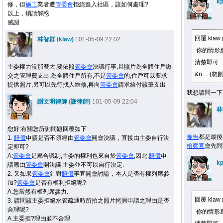
kp
修，但
施工
業者遭
管委會
拒絕進入社區，該如何處理?
以上，煩請解惑
感謝
回覆 kla
林智群 (klaw)
101-05-09 22:02
你的情形
清楚即可
主委權力沒那麼大,要依照
管委會
決議行事,且照片為全體住戶繳
&n ... (恕刪
交之管理費支出,為全體住戶所有,不是
管委會
的,住戶可以要求
提供照片,另可以先行找人維修,再向
管委會
請求給付該筆支出
我想請問一下
謝文明律師 (謝律師)
101-05-09 22:04
林
您好:有關您所詢問題回覆如下
被告
都是最後
1.
賠償
申請是否不須經由
管委會
開會決議，直接由主委自行決
檢察官
會先問
定即可?
A:
管委會
是屬合議制,主委的權利也來自於
管委會
,因此,
賠償
申
kp
請應由
管委會
開決議,主委並不可以自行決定.
2. 又如果
管委會
針對
賠償
事宜開會討論，本人是否有權列席參
加?
管委會
是否有權利拒絕呢?
A.您當然有權列席參力.
回覆 kla
3. 請問該主委拒絕水管疏通時所拍之照片拷貝申請之理由是否
合理呢?
你的情形
A.主委拒?理由並不合理.