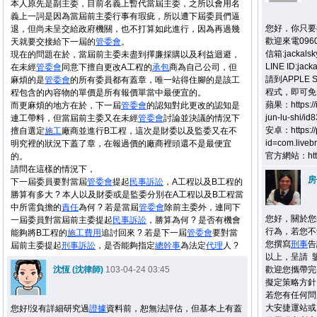
本人原先是副主委，目前名義上暫代當屆主委，之所以會用名
義上一詞是因為當屆前主委行事有瑕疵，所以遭下屆委員們逼
您好，你只要
退，但尚未呈交給政府機關，也不打算如此進行，因為再過幾
歡迎來電09
天就要交接給下一屆的
管委會
。
信箱:jackals
現在的問題在於，當屆前主委未盡到擇廉採購以及利益迴避，
LINE ID:jacka
在未經
管委會
同意下擅自更改A工程的
承包
商為自己公司，但
請到APPLE
麻煩的是
管委會
的所有委員都有蓋章，唯一站得住腳的是該工
程式，即可免
程包含的內容物的單價是所有報價單當中最便宜的。
蘋果：https://i
而更麻煩的地方在於，下一屆
管委會
的認知對此更改的認知是
jun-lu-shi/i
連工帶料，但當屆前主委又在未經
管委會
討論並決議的情況下
安卓：https://p
擅自選定
施工
廠商並進行B工程，這次是財委以及監委又在不
id=com.livebr
明究裡的狀況下蓋了章，在報過價的廠商裡頭還不是最便宜
官方網站：http:/
的。
請問在這樣的情況下，
房
下一屆委員要對當屆
管委會
提起
民事
訴訟
，A工程以及B工程的
勝算有多大 ? 本人以及財委或是監委分別在A工程以及B工程當
中所需負擔的
責任
為何 ? 若是當屆
管委會
除前主委外，連同下
您好，關於您
一屆委員對當屆前主委提起
民事
訴訟
，勝算為何 ? 是否有機會
行為，若您不
能夠將B工程的
施工
費用
追討回來 ? 若是下一屆
管委會
要對當
您撰寫
刑事
告
屆前主委提起
刑事
訴訟
，是否能夠指定
總幹事
為法定
代理
人 ?
以上，呈請 
沈恆 (沈律師)
103-04-24 03:45
歡迎您攜帶完
擬定策略方針
若您有任何問
大安捷運站或
您好!沒有詳細研究過
證據
資料前，恕無法評估，但基本上有蓋