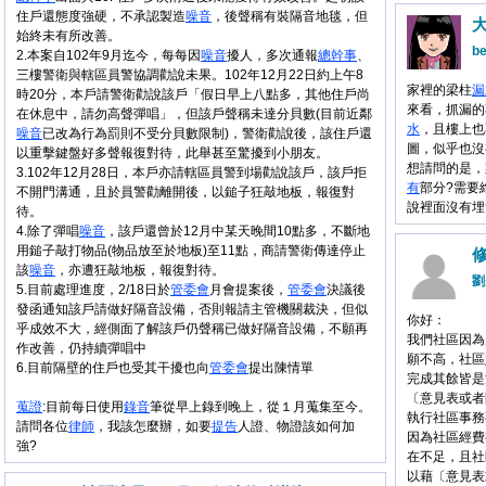
住戶還態度強硬，不承認製造
噪音
，後聲稱有裝隔音地毯，但
始終未有所改善。
b
2.本案自102年9月迄今，每每因
噪音
擾人，多次通報
總幹事
、
三樓警衛與轄區員警協調勸說未果。102年12月22日約上午8
家裡的梁柱
漏
時20分，本戶請警衛勸說該戶「假日早上八點多，其他住戶尚
來看，抓漏的
在休息中，請勿高聲彈唱」，但該戶聲稱未達分貝數(目前近鄰
水
，且樓上也
噪音
已改為行為罰則不受分貝數限制)，警衛勸說後，該住戶還
圖，似乎也沒
以重擊鍵盤好多聲報復對待，此舉甚至驚擾到小朋友。
想請問的是，
3.102年12月28日，本戶亦請轄區員警到場勸說該戶，該戶拒
有
部分?需要
不開門溝通，且於員警勸離開後，以鎚子狂敲地板，報復對
說裡面沒有埋
待。
4.除了彈唱
噪音
，該戶還曾於12月中某天晚間10點多，不斷地
用鎚子敲打物品(物品放至於地板)至11點，商請警衛傳達停止
該
噪音
，亦遭狂敲地板，報復對待。
劉
5.目前處理進度，2/18日於
管委會
月會提案後，
管委會
決議後
發函通知該戶請做好隔音設備，否則報請主管機關裁決，但似
你好：
乎成效不大，經側面了解該戶仍聲稱已做好隔音設備，不願再
我們社區因為
作改善，仍持續彈唱中
願不高，社區
6.目前隔壁的住戶也受其干擾也向
管委會
提出陳情單
完成其餘皆是
〔意見表或者
蒐證
:目前每日使用
錄音
筆從早上錄到晚上，從１月蒐集至今。
執行社區事務
請問各位
律師
，我該怎麼辦，如要
提告
人證、物證該如何加
因為社區經費
強?
在不足，且社
以藉〔意見表