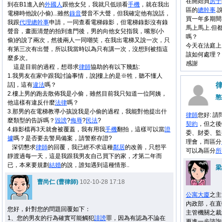
在開始買
房子
到在B1進入的
外國人
跟他女兒，我就只低頭看
手機
，就在我出
區的
總幹事
.
電梯時他說(小偷)...雖然
錄音
聲音不大聲，但我確定他有說話，
買一年多期間
我跟
代理
總幹事
申請，一同查看電梯錄影，但電梯錄影沒有錄
馬上馬上.但
聲音，畫面清楚的拍到進門後，男的向他女兒指我，嘴形(小
嗎？
偷)的說了兩次，然後兩人一同嘲笑，在我出電梯又說一次，只
今天在法庭
有第三次有出聲，所以我當時以為只有講一次，沒想到被指這
該如何處理？
麼多次。
感謝
這是目前的過程，想尋求
律師
協助的有以下幾點:
1.我男友在家中跟我討論事情，說[樓上的是※牲，聽不懂人
律
話]，這有
違法
嗎？
2.樓上男的跑去散佈我是小偷，雖然目前我只知道一位阿姨，
憨
他這樣有違反什麼
法律
嗎？
3.那男的在電梯教導小孩說我是小偷的過程，我能對他提出什
律師
您好: 請
麼類型的告訴嗎？
毀謗
?
侮辱
?
民法
?
契約
，但之後
4.錄影檔再3天就會被覆蓋，我有用我
手機
翻拍，這樣可以當
證
委、財委、監
據
嗎？是否要去警局備案，請警察存證?
理會，而區分
深切懇求
律師
的回覆，我已經不求這種
鄰居
的改善，只想平
可以為區分
所
靜渡過每一天，這是我跟我男友自己買下的家，才第二年而
已，本來要規劃
結婚
的說，誰知遇到這種情形..
梁
曹尚仁 (曹律師)
102-10-28 17:18
公寓大廈
之主
內政部，在直
您好，針對您的問題回覆如下：
主管機關之裁
1、您的男友的行為確實可能觸犯
誹謗
罪，因為有認為不論在
更進一步諮詢