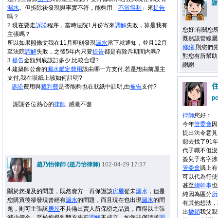
謝
漏水
。但拆除後發現與事實不符，能夠用「
不當得利
」來
提告
嗎？
2.現在要走
訴訟
程序，當時法院1月份寄來
調解
失敗，算是我有
您好:有關您
主張嗎？
既然該管線屬
所以如果照條文我在11月即刻發現
漏水
當下就通知，並且12月
修繕
,則您們
至法院
調解
失敗，之後5年內只要
提告
都是有除斥期間內嗎?
對您有所幫助,
3.
提告
金額到底該訂多少,比較合理?
謝謝
4.建築師公會的
漏水
鑑定
費用
該由哪一方支付,若是想由前屋主
支付,我在狀紙上該如何註明?
訴訟
費用與
裁判費
是否能夠也在狀紙中註明,由
被告
支付?
p
謝謝各位熱心的
律師
感激不盡
律師
您好：
今年
管委會
因
提出法令意見
怨去找了91
代子職不但沒
簽兒子名字涉
趙乃怡律師 (趙乃怡律師)
102-04-29 17:37
管委會
議上有
可以代為行使
甚至
總幹事
也
關於您提及的問題，既然賣方一再保證該
房屋
從未
漏水
，但是
純因為區分
所
您購買後卻發現曾經有
漏水
的問題，而且現在也出現
漏水
的問
有其他想法，
題，則可主張該
房屋
不具備出賣人所保證之品質，而得以主張
出
撤銷
我父親
減少價金。至於您提到雙方先前
調解
不成立，如您非僅請求
調