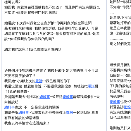
她回我~你就
樣可以嗎?
不知道~你要
她回我~你就算在裡面抽我也不知道ㄚ~而且你門有沒有關我也
.....
不知道~你要用膠帶把門封起來嗎?
她還說:下次我
.....
藉著她打來的
她還說:下次我叫我老公去廁所抽~你再到廁所的空調去聞.....
總是在半夜聽
藉著她打來的機會~我順便告訴她~我是要很早起床的人~可是
說~你這樣我
總是在半夜聽到兵兵乓乓的聲音<每天都有挪不完的家具>她還
...............
說~你這樣我告你你告我的對嗎?
總之我們說完
...............
總之我們說完了!我也實踐我所說的話
過幾個月後對
不要再廁所抽煙
過幾個月後對講機再度響了 我接起來後 她大聲的說:可不可以
我回她~小姐
不要再廁所抽煙了!!!
我還沒講完~
我回她~小姐!上次的
電話
中我已經回答你了!...
了! 真的很無
我還沒講完~她就搶著說~不要跟我說那麼多~然後就把
電話
掛
於是隔天我去
了! 真的很無奈~
向她說明
於是隔天我去找社區的
總幹事
~並拜託
總幹事
能幫我這個忙~去
總幹事
也說~
向她說明
我還告訴
總幹
總幹事
也說~不一定是我這裡的關係
有沒有她說的
我還告訴
總幹事
~我非常歡迎他帶著樓上
鄰居
一起到我家 看看
我也以為事情
有沒有她說的煙霧迷漫
我也以為事情會在這裡結束了
剛剛她又打來