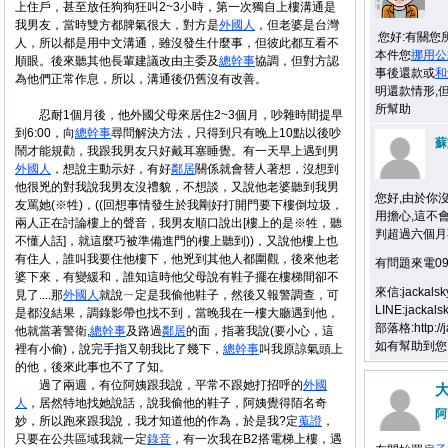
上住戶，甚至放任狗狗狂叫2~3小時，第一次獨自上樓溝通是
我男友，當時雙方都脾氣很大，對方是
外國人
，但老婆是台灣
您好:有關您
人，所以都是用中文溝通，雖沒發生什麼事，但彼此都互看不
本件您
挪用
公
順眼。後來聽其他長輩建議改由主委及
總幹事
協調，但對方認
事後還款或
和
為他們正常作息，所以，溝通後仍舊沒有改善。
明還款情形,
所幫助
忍耐1個月後，他外國父母來居住2~3個月，吵雜時間提早
到6:00，向
總幹事
尋問解決方法，只得到只有晚上10點以後吵
蘇
鬧才能規勸，我跟我男友只好戴耳塞睡覺。有一天早上遇到男
外國人
，想說主動示好，有好
鄰居
關係就會替人著想，沒想到
他很兇的對我說我男友沒禮貌，不想談，又說他老婆聽到我男
您好,由於你
友罵她(※牲)，((回想事情發生於我剛好打開門要下樓倒垃圾，
用擔心,這不
兩人正在討論樓上的聲音，我男友順口說出[樓上的是※牲，聽
判超過六個月
不懂人話]，就這麼巧被準備進門的樓上聽到))，又說他樓上也
有住人，誰叫我要住他樓下，他兇到其他人都圍觀，後來他老
有問題來電096
婆下來，有變緩和，誰知這時他父母說有鞋子擺在樓梯間卻不
來信:jackals
見了....那
外國人
就說ㄧ定是我偷他鞋子，然後又報警調查，可
LINE:jackals
是都沒結果，調錄影帶也找不到，當晚我在一樓大廳遇到他，
部落格:http://j
他就當著警衛,
總幹事
及路過
鄰居
的面，指著我說(要小心，這
如有幫助到您
裡有小偷)，說完手指又朝我比了幾下，
總幹事
叫我原諒氣頭上
的他，後來此事也不了了知。
過了兩週，有位阿姨跟我說，平常不跟她打招呼的
外國
人
，居然特地找她說話，說我偷他的鞋子，阿姨覺得陌名奇
阿
妙，所以跑來跟我說，我才知道他的作為，於是我?定
蒐證
，
只要在公共區域我就一定
錄音
，有一次我在B2搭電梯上樓，遇