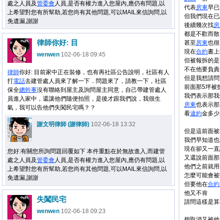
處之人員及
管委會
人員,是否有權力進入您屋內,應仍有問題,以
代表
房東
早已
上希望對您有所幫助,若您尚有其他問題,可以MAIL來信詢問,以
但我們現在已
免遺漏,謝謝
後續幾次找
房
都是不歡而散
律師你好: 目
甚至
房東
也很
現在
合約
書上
wenwen
102-06-18 09:45
但被報拆的是
不在他要負責
律師
你好: 目前家中正在裝修，也有再社區公告說明，社區有人
但是我想請問
打
電話
去建管處人員來了解一下．問題來了，請教一下，社區
前面那5坪被
保全
總幹事
沒有聯絡到屋主及詢問屋主同意，自己帶建管處人
我們表示那我
員進入家中，還讓他們隨便拍照，是後才跟我們說，我很生
房東
也表示那
氣，我可以告他們失闖民宅嗎？？
看
違約
金多少
謝文明律師 (謝律師)
102-06-18 13:32
但是這前面被
我們早知道也
現在卻又一直
您好:有關您所詢問題回覆如下 本件重點在於無故進入,而建管
又還說前面那
處之人員及
管委會
人員,是否有權力進入您屋內,應仍有問題,以
他們之前就用
上希望對您有所幫助,若您尚有其他問題,可以MAIL來信詢問,以
怎麼可能會被
免遺漏,謝謝
但要他在
合約
他又不肯
失闖民宅
請問這樣是算
wenwen
102-06-18 09:23
想取消又被他