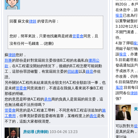
時20分，本
在休息中，請
噪音
已改為行
以重擊鍵盤好
回覆 蘇文俊
律師
的發言內容：
3.102年1
不開門溝通，
您好，簡單來說，只要他找廠商是經過
管委會
同意，且
待。
4.除了彈唱
噪
沒有任何一毛錢進 ... (恕刪)
用鎚子敲打物
該
噪音
，亦遭
蘇
律師
您好，
5.目前處理進
刑事
的部份是針對當屆前主委假借B工程的名義私自
挪用
公
發函通知該戶
款
，在A工程還沒開始的情況下，後續的B工程怎麼可能就動
乎成效不大，
工，這部份罪證確鑿，有當屆前主委的
切結書
以及
錄音
作佐
作改善，仍持
證。
6.目前隔壁
另外關於A工程尚未結束就先全額支付A工程全額款項一事，也
蒐證
:目前每
是未經
管委會
同意就進行，不過這在我個人看來就不像B工程
請問各位
律師
那樣的明確。
強?
您的意思是即便A工程的
承包
商的負責人是當屆的前主委，這
也無法構成不法所得嗎 ?
黃
管委會
同意的是A工程連工帶料，不同意有B工程這項追加的
施
工
費用
，但畢竟財委跟監委都有蓋章，某種程度上的
責任
是免
不了的，這點大家都很清楚。
可以對對方
提
是真的足夠，
房佑璟 (房律師)
103-04-26 13:23
電討論