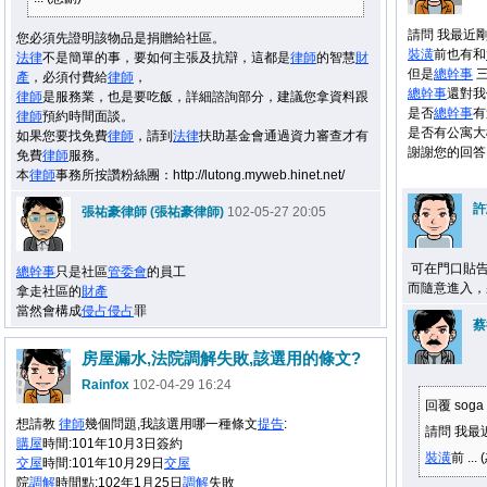
請問 我最近剛
您必須先證明該物品是捐贈給社區。
裝潢
前也有和
法律
不是簡單的事，要如何主張及抗辯，這都是
律師
的智慧
財
但是
總幹事
三
產
，必須付費給
律師
，
總幹事
還對
律師
是服務業，也是要吃飯，詳細諮詢部分，建議您拿資料跟
是否
總幹事
有
律師
預約時間面談。
是否有公寓大
如果您要找免費
律師
，請到
法律
扶助基金會通過資力審查才有
謝謝您的回答
免費
律師
服務。
本
律師
事務所按讚粉絲團：http://lutong.myweb.hinet.net/
許
張祐豪律師 (張祐豪律師)
102-05-27 20:05
可在門口貼告
總幹事
只是社區
管委會
的員工
而隨意進入，
拿走社區的
財產
當然會構成
侵占
侵占
罪
蔡
房屋漏水,法院調解失敗,該選用的條文?
Rainfox
102-04-29 16:24
回覆 sog
想請教
律師
幾個問題,我該選用哪一種條文
提告
:
請問 我最
購屋
時間:101年10月3日簽約
裝潢
前 ...
交屋
時間:101年10月29日
交屋
院
調解
時間點:102年1月25日
調解
失敗