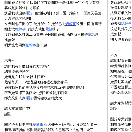
客或是掛號信
剛剛她又打來了 因為時間在晚間快十點~我想一定不是我有訪
於是我就沒接
客或是掛號信件之類的
人沒好氣的咆哮
於是我就沒接
電話
~但她持續打了第二通~我接了 一開頭又是讓
今天我也不開
人沒好氣的咆哮!!
她去找
總幹事
今天我也不開心了 於是我告知她我已向
總幹事
說明一切 有事請
沒想到她又打
她去找
總幹事
~我說完就把
電話
掛了
成無聲
沒想到她又打來....我實在很不想跟她揮~所以我直接將
電話
調
明天也會再到
成無聲
明天也會再到
總幹事
那一趟
不過~
請問我有什麼
不過~
總覺得她怪怪
請問我有什麼自保的方式嗎?
她總是在10
總覺得她怪怪的
然後每天9~
她總是在10點過後才打來~
她搬動家具的
然後每天9~12點甚至1點都還在搬動家具
不過她這樣三
她搬動家具的事我並沒有去尋求協助~想說能忍就忍
揮完又掛人家
不過她這樣三番兩次~想打來鬧就打來鬧
揮完又掛人家
電話
!覺得整晚都很火大
請大家幫幫忙
謝謝
請大家幫幫忙了!
==========
謝謝
關於今天我要
=============
和警衛稍談的
關於今天我要去找
總幹事
但因他今日休假所以只能等到週一
昨晚的警衛也
和警衛稍談的此事 警衛告訴我對方已經不止找他們一次了