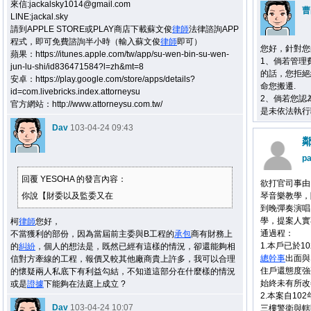
來信:jackalsky1014@gmail.com
曹
LINE:jackal.sky
請到APPLE STORE或PLAY商店下載蘇文俊
律師
法律諮詢APP
程式，即可免費諮詢半小時（輸入蘇文俊
律師
即可）
您好，針對您
蘋果：https://itunes.apple.com/tw/app/su-wen-bin-su-wen-
1、倘若管理
jun-lu-shi/id836471584?l=zh&mt=8
的話，您拒絕
安卓：https://play.google.com/store/apps/details?
命您搬遷.
id=com.livebricks.index.attorneysu
2、倘若您認
官方網站：http://www.attorneysu.com.tw/
是未依法執行
Dav
103-04-24 09:43
pa
回覆 YESOHA 的發言內容：
欲打官司事由
你說【財委以及監委又在
琴音樂教學，
到晚彈奏演唱
學，提案人實
柯
律師
您好，
通過程：
不當獲利的部份，因為當屆前主委與B工程的
承包
商有財務上
1.本戶已於1
的
糾紛
，個人的想法是，既然已經有這樣的情況，卻還能夠相
總幹事
出面與
信對方牽線的工程，報價又較其他廠商貴上許多，我可以合理
住戶還態度強
的懷疑兩人私底下有利益勾結，不知道這部分在什麼樣的情況
始終未有所改
或是
證據
下能夠在法庭上成立 ?
2.本案自10
Dav
103-04-24 10:07
三樓警衛與轄