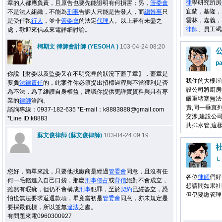
律
學研究所房
章的人都應負責，且原告也要先能證明有何損害；另，
管委會
宜蘭，基隆，
不是法人組織，不能為
刑事
告訴人只能是告發人，而
總幹事
只
雲林，嘉義，
是受任執
行人
，並非
管委會
的法定
代理
人。以上若有未盡之
律師
、員工竭
處，歡迎來信或來電詳細討論。
柯期文 律師會計師 (YESOHA )
103-04-24 08:20
p
你說【財委以及監委又在不明究裡的狀況下蓋了章】，蓋章是
我住的大樓屋
要負
法律
責任
的，此案件你必須提出招標過程與不當獲利是否
設公司將廚房
為不法，為了維護自身權益，建議你提供更詳實資料與具有專
嚴重堵塞無法
業的
律師
洽詢。
責,同一垂直
諮詢專線：0937-182-635 *E-mail：k8883888@gmail.com
交涉,建設公
*Line ID:k8883
共排水管,這
蘇文俊律師 (蘇文俊律師)
103-04-24 09:19
Ｌ
您好，簡單來說，只要他找廠商是經過
管委會
同意，且沒有任
各位
律師
們好
何一毛錢進入自己口袋，那麼
刑事
侵占
或
背信
絕對不會成立，
想請問如果社
雖然有瑕疵，但仍不會構成
刑事
犯罪，至於
契約
已經簽立，恐
但仍要繳管理
怕也無法要求返還款項，畢竟當初是
管委會
同意，亦未規定是
要採最低標，所以並無
違法
之處。
有問題來電0960300927