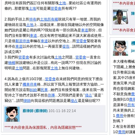
房時沒有跟我們簽訂任何有關那塊
土地
...要給社區公有運用的
****本內容
條約...那麼那塊
土地
可能是屬
管委會
所有嗎??
陳
2.我的手頭上所
持有
的
土地
所有權
狀就只有單一地號...而我的
建物就在這塊
土地
上...這樣說來...那個在我建物以外的空間能像
她們說的是屬公用的嗎??我知道有一部分因為是
車道
部分...但
****本內容
我們沒有影響到
車道
...也沒有將空地圍起來不讓大家過或使用...
只是借
鄰居
停放
車輛在
車道
以外的空地上...而
管委會
緊咬著有
車停在
車道
以外的空地上一再揚言要
提告
...請問這樣她們的告
ja
訴成立嗎?
3.我們和
管委會
有多次討論此塊
土地
之問題...
管委會
一直拿出
本大樓有機械
建
物權
狀說建物以外是公設...有此一說嗎??? 但現在所討論的
下隱藏,上層
明明是
土地
問題...在那塊閒置
土地
上無任何建物...
拉升整座設備
索.其中25
4.因為在上個月10/23號...
管委會
在未經我們同意的情況下擅自
更換完畢,均是
找人來畫了
機車
停車
格...所以當下我馬上報警請求警方協助...一
商也發現鋼索
開始警方說這類
糾紛
屬
民事
...她們沒有接受報案...後來在我一再
不願意負擔
費
堅持之下他們才說那不然告
刑事
...又問我們是要告‵‵
侵占
‵‵還是‵‵
負擔到1/3
費
竊佔‵‵...請問
律師
向我這樣的問題應該是屬
侵占
還是竊佔呢??
是讓車位
所有
尚未更換的上
蔡律師 (蔡律師)
101-11-16 22:14
1.
費用
分擔有
對嗎 ?
2.有沒有甚
****本內容會員為保護隱私，內容為隱藏狀態****
1/2
費用
好讓