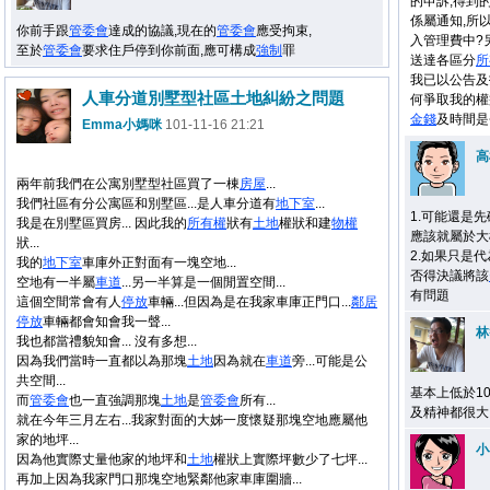
的申訴,得到
係屬通知,所
你前手跟
管委會
達成的協議,現在的
管委會
應受拘束,
入管理費中?
至於
管委會
要求住戶停到你前面,應可構成
強制
罪
送達各區分
所
我已以公告及
人車分道別墅型社區土地糾紛之問題
何爭取我的權
金錢
及時間是
Emma小媽咪
101-11-16 21:21
高
兩年前我們在公寓別墅型社區買了一棟
房屋
...
我們社區有分公寓區和別墅區...是人車分道有
地下室
...
1.可能還是
我是在別墅區買房... 因此我的
所有權
狀有
土地
權狀和建
物權
應該就屬於大
狀...
2.如果只是代
我的
地下室
車庫外正對面有一塊空地...
否得決議將該
空地有一半屬
車道
...另一半算是一個閒置空間...
有問題
這個空間常會有人
停放
車輛...但因為是在我家車庫正門口...
鄰居
停放
車輛都會知會我一聲...
林
我也都當禮貌知會... 沒有多想...
因為我們當時一直都以為那塊
土地
因為就在
車道
旁...可能是公
共空間...
基本上低於1
而
管委會
也一直強調那塊
土地
是
管委會
所有...
及精神都很大
就在今年三月左右...我家對面的大姊一度懷疑那塊空地應屬他
家的地坪...
小
因為他實際丈量他家的地坪和
土地
權狀上實際坪數少了七坪...
再加上因為我家門口那塊空地緊鄰他家車庫圍牆...