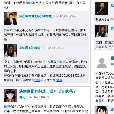
詢問之下發現是
總幹事
更改的 沒有經過 委員會 同意 (住戶同
戴
意)
黃志樑律師 (黃志樑律師)
102-12-22 12:27
要成立恐有困
房
要看這些事是不是有在規約中約定，但我猜應該是沒有，那可
試著開區分所有人會議來決議，有其他問題的話，可以來電討
論
您好，關於您
律
學研究所房
房佑璟 (房律師)
102-12-27 14:01
您好，關於您的問題，您可於下次區分
所有權
人會議時，提出
啊
加以討論，以回復到原來之位置。並將位置之規定，提案定入
歸約之中。
我在99年於
若您有任何問題或需要相關協助，歡迎來電0910638932或來
事發後以還部
所諮詢。國立台灣大學
法律
學研究所房
律師
。
公司與社區已
畫，每月1萬
遇到這樣的鄰居，我可以告他嗎？
萬，後續每月
我開庭，請問
瑪莉
102-10-20 09:33
有
前科
，想請
律師
您好，我的發生過程有點多，懇請您耐心看完，謝謝您。
謝
我第一次住大樓沒想到遇到一戶走路,拉椅子,打掃都很大聲的樓