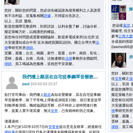
陳
您好，關於您的問題，您必須先確認誰為侵害權利之人及誰受
有不法利益，並蒐集相關
證據
，方得提出告訴之。
以上，呈請 鑒核。
您這樣
蒐證
,
歡迎您攜帶完整資料，到所詳談，以利全盤了解，討論分析，
關處理, 但主
擬定策略方針，以維護您的權益。
參考
公寓大廈
若您有任何問題或需要相關協助，歡迎來電或來所(台北所:近
令或規約情節重
大安捷運站或台中所:近水湳經貿園區)諮詢。國立台灣大學
法
(lawmed66@
律
學研究所房
律師
。
宜蘭，基隆，台北，桃園，新竹，苗栗，台中，南投，彰化，
房
雲林，嘉義，台南，高雄。法無邊聯合
法律
事務所全體顧問、
律師
、員工竭誠為您服務，並祝您平安喜樂。
您好，關於您
我們樓上鄰居在自宅從事鋼琴音樂教學，除了平常晚上彈奏或演唱至10點，假日更是從早到晚彈奏演唱，幾經協調該芳鄰，仍不時於上述時間進行教學，提案人實不堪其擾，無法安寧，已有精神耗弱之現象。
住
安寧
權之
侵
paul
103-03-03 15:37
以上，呈請 
歡迎您攜帶完
欲打官司事由：我們樓上
鄰居
為知名聲樂家，其在自宅從事鋼
擬定策略方針
琴音樂教學，除了平常晚上彈奏或演唱至10點，假日更是從早
若您有任何問
到晚彈奏演唱，幾經協調該芳鄰，仍不時於上述時間進行教
大安捷運站或
學，提案人實不堪其擾，無法
安寧
，已有精神耗弱之現象。
律
學研究所房
宜蘭，基隆，
溝通過程：
雲林，嘉義，
1.本戶已於102年10月7日向
管委會
提出意見反映單，經過新任
律師
、員工竭
總幹事
出面與10F住戶多次溝通後未能獲得有效改善。起初該