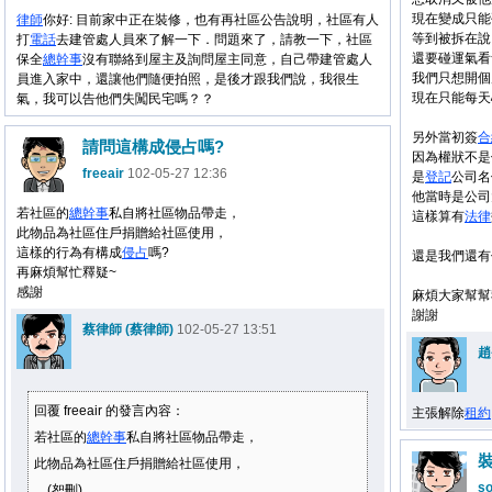
現在變成只能
律師
你好: 目前家中正在裝修，也有再社區公告說明，社區有人
等到被拆在說
打
電話
去建管處人員來了解一下．問題來了，請教一下，社區
還要碰運氣看
保全
總幹事
沒有聯絡到屋主及詢問屋主同意，自己帶建管處人
我們只想開個
員進入家中，還讓他們隨便拍照，是後才跟我們說，我很生
現在只能每天
氣，我可以告他們失闖民宅嗎？？
另外當初簽
合
請問這構成侵占嗎?
因為權狀不是
freeair
102-05-27 12:36
是
登記
公司名
他當時是公司
若社區的
總幹事
私自將社區物品帶走，
這樣算有
法律
此物品為社區住戶捐贈給社區使用，
這樣的行為有構成
侵占
嗎?
還是我們還有
再麻煩幫忙釋疑~
感謝
麻煩大家幫幫
謝謝
蔡律師 (蔡律師)
102-05-27 13:51
趙
回覆 freeair 的發言內容：
主張解除
租約
若社區的
總幹事
私自將社區物品帶走，
此物品為社區住戶捐贈給社區使用，
s
... (恕刪)