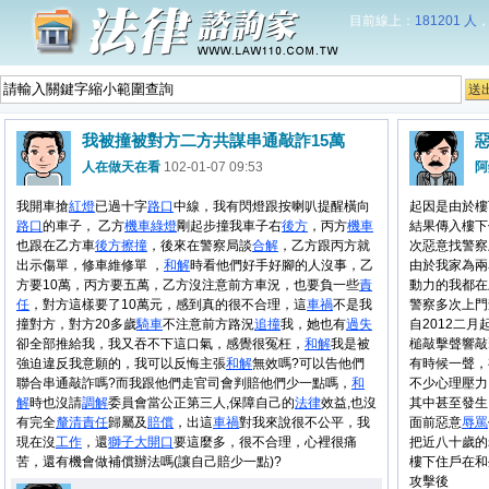
目前線上：
181201 人
我被撞被對方二方共謀串通敲詐15萬
人在做天在看
102-01-07 09:53
阿
我開車搶
紅燈
已過十字
路口
中線，我有閃燈跟按喇叭提醒橫向
起因是由於樓
路口
的車子， 乙方
機車
綠燈
剛起步撞我車子右
後方
，丙方
機車
結果傳入樓下
也跟在乙方車
後方
擦撞
，後來在警察局談
合解
，乙方跟丙方就
次惡意找警察
出示傷單，修車維修單 ，
和解
時看他們好手好腳的人沒事，乙
由於我家為兩
方要10萬，丙方要五萬，乙方沒注意前方車況，也要負一些
責
動力的我都在
任
，對方這樣要了10萬元，感到真的很不合理，這
車禍
不是我
警察多次上門
撞對方，對方20多歲
騎車
不注意前方路況
追撞
我，她也有
過失
自2012二
卻全部推給我，我又吞不下這口氣，感覺很冤枉，
和解
我是被
槌敲擊聲響敲
強迫違反我意願的，我可以反悔主張
和解
無效嗎?可以告他們
有時候一聲，
聯合串通敲詐嗎?而我跟他們走官司會判賠他們少一點嗎，
和
不少心理壓力
解
時也沒請
調解
委員會當公正第三人,保障自己的
法律
效益,也沒
其中甚至發生
有完全
釐清
責任
歸屬及
賠償
，出這
車禍
對我來說很不公平，我
面前惡意
辱罵
現在沒
工作
，還
獅子大開口
要這麼多，很不合理，心裡很痛
把近八十歲的
苦，還有機會做補償辦法嗎(讓自己賠少一點)?
樓下住戶在和
攻擊後