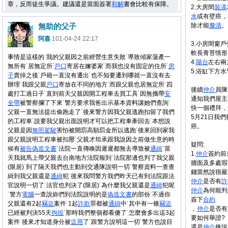
章，反而徒生爭議。建議還是當面簽署
和解
書會比較有保障。
2.
大房間
裝潢
水
或有壁癌，
無助的父子
除才能
釐清
。
阿嘉
101-04-24 22:17
3.
小房間窗戶
軟長青苔情形
事情是這樣的˙我的父親因之前經營生意失敗˙導致傾家蕩產一
4.
陽台
左右兩
無所有˙居無定所˙
戶口
寄居在嬸婆家˙而我也沒有固定的住所˙
房
5.
浴缸下方水
子
賣掉之後˙戶籍一直沒有遷出˙也不知要遷到哪就一直沒有去
辦理˙我跟父親
戶口
寄放在不同的地方˙而跟父親也居無定所˙四
後續
仲介
員陳
處打工過日子˙直到前天父親因開工程車去買工具˙因無攜帶
安
通知我們屋主
全帶
被警察攔了下來˙警方要求我爸出示基本資料讓她們查詢˙
快一個禮拜，
父親一直無法提出偷跑走了˙後來警方因我父親逃跑扣留了我們
5月21日我們
的工程車˙說要我父親出面說明才可以把工程車牽回去˙本想說
癌。
父親是因
無照駕駛
害怕被開罰高額罰金所以逃跑˙後來回到家我
跟父親說明工程車被扣壓˙父親才坦承跟我說因之前做生意的時
疑問:
候有
被告
偽造文書
˙法院一直傳喚因遲遲都無去導致被
通緝
˙當
1.
仲介
簽約前
天我就馬上帶父親去台南地方法院報到˙法院那邊也判了我父親
牆面及多處瑕
(限居)˙到了隔天我們也主動到交通隊說明一切˙警察資料一查查
錢當然說很嚴
緝到我父親還是
通緝
犯˙後來我問警方我們昨天已有到法院跟法
仲介
是否有
詐
官說明一切了˙法官也判決了(限居)˙為什麼我父親還是
通緝
犯呢
仲介
為何能判
˙警方
電腦
一查說妳們到法院說明的是
偽造文書
的部份˙不過你
簽下
合約
父親還有2起
竊盜
案件˙1起
詐欺
罪都被
通緝
中˙其中有一條
竊盜
，
仲介
是否有
已經被判決55天
拘役
˙那時我們整個都看傻了˙怎麼會多出這3起
要如何舉證?
案件˙後來才知道身分被
盜用
了˙跟警方說明這一切˙警方也說目
還是
仲介
推說