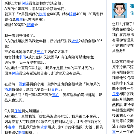
所以C方的
保險
員無法和對方談金額，
A方的姐姐就說，那我算個金額給你們..
信
就寫了「A男對媽媽的
撫養
金600萬+精神
賠償
400萬+20萬喪葬
費+3萬
機車
(已無法使用)」
您好!! 打擾了!!
總計1023萬的
賠償
金..
我實在很擔心所以
我住在高雄 
我一看到整個傻了..
有電梯管理員
A方的姐姐說因為我較年輕，所以她只對我
求償
2成的金額(205
但是我們沒在
萬)，
當整數!!
至於造成她弟弟直接
死亡
主因的C方車主，
她會對他
求償
4成的金額(又說因為C有任意險可幫他負擔)，
因為當時剛好
過程中，我一直沒有講話，
原來冷氣不涼!
A的姐姐一直對C車主說「我弟弟是撞上你的車子才死的」
那時剛好是大
因為
保險
員沒有鑑識報告書，所以當天沒有結果..
我跟他說 你
碰到掉下來全是
在當時，
調解
委員的小姐一聽到A提出的金額就說「妳弟弟的
能不能換一台 
酒測
值偏高，應該也要負一點
責任
..」
房東
卻回答我
A的姐姐回「對~但喝酒不等於
死亡
，警察臨檢的滿街都是，那
幾個月就想換
些人也沒死」
然後說 那冷氣
年就能生銹到這
C方與
保險
員先離開後，
後來我ㄠ不過
A的姐姐一直對我說「妳如果沒違停的話，我弟弟也不會死，
有開等於沒開的
因為沒有人可以證明我弟弟不是撞到妳之後，才去撞到前方的
過了幾個禮拜
小
客車
，而且我只對妳
求償
兩成，對C方妳不能跟C方說，因為
東
一人一半的
我要跟C
求償
四成。」