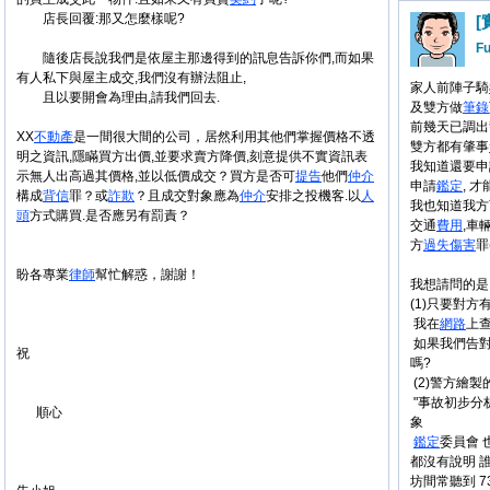
店長回覆:那又怎麼樣呢?
F
隨後店長說我們是依屋主那邊得到的訊息告訴你們,而如果
有人私下與屋主成交,我們沒有辦法阻止,
家人前陣子騎
且以要開會為理由,請我們回去.
及雙方做
筆錄
前幾天已調出
XX
不
動產
是一間很大間的公司，居然利用其他們掌握價格不透
雙方都有肇事
明之資訊,隱瞞買方出價,並要求賣方降價,刻意提供不實資訊表
我知道還要申請
示無人出高過其價格,並以低價成交？買方是否可
提告
他們
仲介
申請
鑑定
, 才
構成
背信
罪？或
詐欺
？且成交對象應為
仲介
安排之投機客.以
人
我也知道我方
頭
方式購買.是否應另有罰責？
交通
費用
,車
方
過失
傷害
罪
盼各專業
律師
幫忙解惑，謝謝！
我想請問的是
(1)只要對方
我在
網路
上
如果我們告
祝
嗎?
(2)警方繪製
"事故初步分
順心
象
鑑定
委員會 
都沒有說明 
坊間常聽到 73