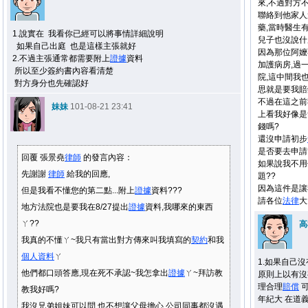
來,不過對方
聯絡到他家人
藥,當時醫生
1.說實在 我看你已經可以將事情詳細說明
兒子也沒說什
如果自己出庭 也是這樣主張就好
因為那位阿嬤
2.不過主張通常都需要附上
證據
資料
加護病房,過
所以至少簽約書內容看清楚
院,這中間我
對方身分也先確認好
思就是要我賠
不過在這之前
妹妹
101-08-21 23:41
上看我好像是
錢嗎?
還沒申請初步
是否要去申請
回覆 張景堯
律師
的發言內容：
如果說我不用
先謝謝
律師
給我的回應,
題??
因為這件是讓
但是我看不懂您的第二點...附上
證據
資料???
請各位
法律
大
地方法院也是要我在8/27提出
證據
資料,我哪來的東西
ㄚ??
高
我真的不懂ㄚ~我只有當出對方傳來叫我填寫的
契約
和我
個人資料
ㄚ
1.如果自己沒
他們都口頭答應,現在死不承認~我怎拿出
證據
ㄚ~拜訪教
原則上以有沒
理合理
賠償
可
教我好嗎?
年紀大 在道
我沒兄弟姐妹可以問,也不想讓父母擔心,公司同事都沒遇