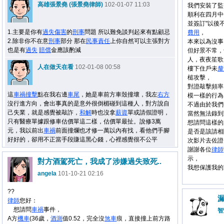
高雄張景堯 (張景堯律師)
102-01-07 11:03
我們安裝了監
順利在四月中
並簽訂"以後
1.主要是你有
過失
傷害
的
刑事
問題 所以難免談判起來有點顧忌
費用
，
2.除非你不在意
刑事
部分 那在
民事
責任
上你自然可以主張對方
本來以為沒事
也是有
過失
賠償
金應該酌減
但好景不常，
人，夜夜笙歌
人在做天在看
102-01-08 00:58
樓下住戶未
釐
槌攻擊，
對證敲擊頻率
這
車禍
撞擊
點在我右邊
車尾
，她是車前方車殼撞壞，我左
右方
模一樣的行為
沒行進方向，會出事真的是意外很倒楣碰到這種人，對方說自
不過由於我們
己失業，就是感覺被敲詐，
和解
時也沒拿
薪資
單或請假證明，
當然無法錄到
只有醫療單據跟修車估價單這二樣，估價單最扯。說修3萬
想請問這樣的
元，我以前出
車禍
前面撞爛也才修一萬以內有找，看他們手腳
是否是該請相
好好的，卻用不正當手段賺這黑心錢，心裡感覺很不公平
次影片去佐證
謝謝各位
律師
示，
對方酒駕死亡，我成了涉嫌過失致死..
我想保護我的
angela
101-10-21 02:16
??
律師
您好：
想請問
車禍
事件，
智
A方
機車
(36歲，
酒測
值0.52，完全沒
煞車
痕，直接撞上前方路