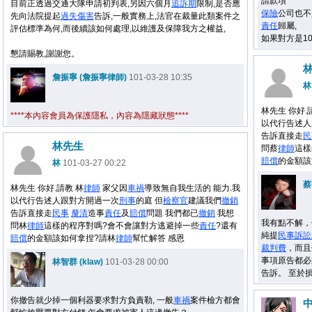
請款項
目前正透過交通大隊申請初判表,另因六個月
追訴期
限制,是否應
保險
公司也不
先向法院提起
過失
傷害
告訴,一般實務上,法官在裁量此類案件之
責任
歸屬,
評估標準為何,而後續該如何處理,以維護及保障我方之權益,
如果對方是10
懇請賜教,謝謝您。
林
詹振寧 (詹振寧律師)
101-03-28 10:35
林
林先生 你好.
****本內容會員為保護隱私，內容為隱藏狀態****
以代行告述人
告訴直接走
民
林先生
問蔡
律師
這樣
賠償
的金額該
林
101-03-27 00:22
蔡
林先生 你好.請教 林
律師
家父因
車禍
導致無自我生活的 能力.我
以代行告述人跟對方開過一次
刑事
的庭 但
檢察官
建議我們
撤銷
告訴直接走
民事
釐清
造事
責任
及
賠償
問題 我們都已
撤銷
我想
我有點不解，
問林
律師
這樣的程序對嗎?會不會讓對方逃避掉一些
責任
?還有
純提
民事
訴訟
賠償
的金額該如何拿捏?請林
律師
幫忙解答 感恩
裁判費
，而且
事項原告都必
林智群 (klaw)
101-03-28 00:00
告訴。 至於
你撤告就少掉一個利器要求對方負責勒, 一般
車禍
案件檢方都會