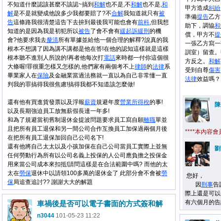
不知道什麼認該甚麼不該認~搞到
和解
也不是,不
和解
也不是,
和
甲方造成
糾紛
解
是不是就變成他說多少我都要賠了?不
合解
我知道就只有
被
準備
提告
乙方
告
這條路我很清楚這告下去拚到最後我可能也會有
前科
,但我想
助下，調協
和
知道的是因為我是初犯所以
被告
了會不會有
緩起訴
緩刑
的機
償，甲方不
提
會?他要求我去
釐清
所有單據並給他一個合理的解釋?說真的我
一張乙方寫一
根本不想講了因為講不講都是他在答!在他的認知這樣就是這樣
訓室）留查。
根本聽不進別人所說的!再者他每次打
電話
來時都一付你這個很
方反之。
和解
大條喔!罪很重怎樣又怎樣的,他們家有兩個考不上
律師
的
法律
系
受到自尊
傷害
畢業家人在
保險
及金融業當過法務就一直以為自己非常懂一直
法律
效益嗎？
判我的罪搞得我很焦慮!搞得我都不知道該怎麼做!
還有他有買進貨發票以及浮報
薪資
規避年度
營業
所得稅
的事!
陳
以及長期強迫員工放無薪假長達一年多!
和為了規避當初舊制退休金提波問題要求員工寫自願
離職
單並
且把所有員工退保和另一間公司合作互換員工加保過兩個月後
****本內容
在把所有員工退保加回自己公司名下!
還有他將自己太太以及小孩加保在自己公司當員工實際上並無
劉
任何勞動行為所有以公司名義上投保的人公司應負擔之投保金
用來當公司成本來扣抵!請問這樣是在合法範圍中嗎? 而他的太
太在
勞保
退休中以請領100多萬的退休金了 此部分會不會被
勞
您好，
保
局追查追討?? 謝謝大大的解題
因
刑事
告
際上還是可以
有六個月的告
車禍後是否可以電子書面的方式簽和解
n3044
101-05-23 11:22