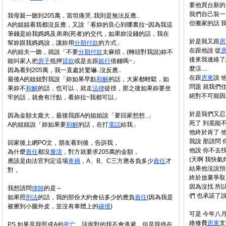
要他買台新的
我們自己裝一
我母親一聽到205萬，當坦痛哭..我則是無法反應..
但搬家的話 我
A的姐姐看我都沒反應，又說「看妳的良心到哪裏拉~因為我這
筆錢是給我媽媽及弟弟(死者)的交代，如果妳沒錢的話，我在
於是我又跟
房
幫妳跟我媽媽說，讓妳用
分期付款
的方式」
在跟他說 從
A的姐夫一聽，就說「不要
分期付款
太麻煩，(轉頭對我說)妳不
後來我連絡了維
能叫家人把
房子
抵押
貸款
或是去跟
銀行
借錢嗎~」
麼涼....
因為看到205萬，我一直處於驚嚇..沒反應..
在跟
房東
說 
最後A的姐姐對我說「妳如果早點
和解
的話，大家都輕鬆，如
問題 就我們
果妳不
和解
的話，也可以，就走
法律
徒徑，那之後如果妳要坐
絕對不可能因
牢的話，就會有汙點，看妳拉~我都可以」
於是我們又忍
因為金額太龐大，最後我跟A的姐姐說「要回家想想..」
死了 到底能不
A的姐姐說「妳如果要
和解
的話，在打
電話
給我」
他終於肯了 
我說 那請問
回家後上網PO文，朋友看到後，告訴我，
他說 你不去
為什麼
責任
都沒
釐清
，對方就要求205萬的金額，
(天啊 我快氣
應該是由法官判定這場
車禍
，A、B、C三方應各負多少
責任
才
結果他沒說預
對，
終於放棄爭取了
因為沒找 所
我想請問
律師
的是～
們 也承諾了
如果照
刑法
的話，我的部份大約會佔多少的應負
責任
(因為我是
被擦到小腿外皮，並沒有車體上的
碰撞
)
可是 今年八月
維修費
房東
支
PS.如果是我照成A的
死亡
，該面對的我不會逃避，但是我停在