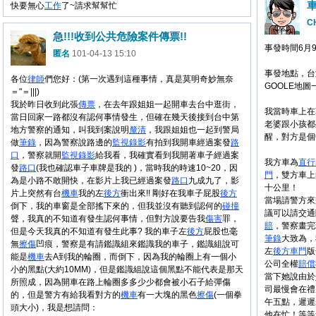
快要無心
工作
了~請求幫幫忙
C
急!!!收到公共危險案件傳票!!
事發時間6月
匿名
101-04-13 15:10
事發地點，台
各位
律師
們您好：(第一次遇到這種事情，真是莫明奇妙無奈
GOOLE地
＝"＝|||)
我於昨日收到此張
傳票
，在去年跟姐姐一起開車去台中逛街，
我當時車上在
當日回家一路都沒有認何事情發生，但確在幾天後接到台中第
老婆跟小孩都
地方警察的通知，叫我到案說明
釐清
，我跟姐姐也一起到警局
醒，對方是個
做
筆錄
，因為警察說路邊的
監視錄影
有拍到我開車經過案發
路
口
，警察就開
監視錄影
給我看，我確實看到我開著車子經過案
我方車為
直行
發
路口
(我也確認車子車牌是我的 )，當時我的時速10~20，因
門
，雙方車上
為是小路不敢開快，在影片上我已經過案發
路口
九成九了，影
十公里！
片上突然有台
機車
我的左
後方
衝出來!! 剛好在我車子屁股
後方
當場請警方來
倒下，我的車窗是全部搖下來的，但我並沒有聽到認何的
碰撞
議可以請交通
聲，我真的不知道有發生認何事情，但對方說要告我
傷害
罪，
賠
，警察畫完
但是今天我真的不知道有發生此事? 我的車子左
後方
屁股也毫
筆錄
大致為，
無
擦傷
凹痕，警察是有請鑑識組來鑑識我的車子，鑑識組說可
左
後方
車門
版
能是
機車
去A到我的輪圈，而倒下，因為我的輪圈上有一個小
公司全權
賠償
小的黑點(大約10MM)，但是鑑識組說這個黑點不能代表是那天
當下她說由於
所照成，因為開車在路上輪圈多多少少都會被小石子給彈傷
司最慢會在禮
的，但是警方有給我看對方的
機車
有一大塊的黑色
擦傷
(一個拳
午五點，遲遲
頭大小)，我是想請問：
他在忙！等等