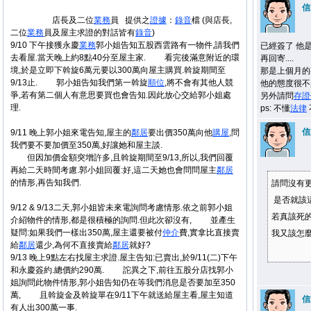
信
店長及二位
業務
員 提供之
證據
：
錄音
檔 (與店長,
二位
業務
員及屋主求證的對話皆有
錄音
)
9/10 下午接獲永慶
業務
郭小姐告知五股西雲路有一物件,請我們
已經簽了 他
去看屋.當天晚上約8點40分至屋主家. 看完後滿意附近的環
再回寄....
境,於是立即下斡旋6萬元要以300萬向屋主購買.斡旋期間至
那是上個月的
9/13止. 郭小姐告知我們第一斡旋
順位
,將不會有其他人競
他的態度很不是
爭,若有第二個人有意思要買也會告知.因此放心交給郭小姐處
另外請問
存證
理.
ps: 不懂
法律
信
9/11 晚上郭小姐來電告知,屋主的
鄰居
要出價350萬向他
購屋
,問
我們要不要加價至350萬,好讓她和屋主談.
但因加價金額突增許多,且斡旋期間至9/13,所以,我們回覆
再給二天時間考慮.郭小姐回覆:好,這二天她也會問問屋主
鄰居
的情形,再告知我們.
請問沒有更明確的
是否就該
9/12 & 9/13二天,郭小姐皆未來電詢問考慮情形.依之前郭小姐
若真該死
介紹物件的情形,都是很積極的詢問.但此次卻沒有, 並產生
疑問:如果我們一樣出350萬,屋主還要被付
仲介
費,實拿比直接賣
我又該怎
給
鄰居
還少,為何不直接賣給
鄰居
就好?
9/13 晚上9點左右找屋主求證.屋主告知:已賣出,於9/11(二)下午
和永慶簽約.總價約290萬. 詑異之下,前往五股分店找郭小
姐詢問此物件情形,郭小姐告知仍在等我們消息是否要加至350
萬, 且斡旋金及斡旋單在9/11下午就送給屋主看,屋主知道
信
有人出300萬一事.