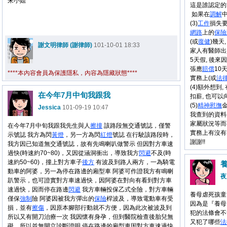
朱小姐
這是誰認定的
如果在
調解
(3)
工作
損失
網路
上的
保險
(或
復健
)幾天
謝文明律師 (謝律師)
101-10-01 18:33
家人有醫師出
5天假, 後來
張應
賠償
10
****本內容會員為保護隱私，內容為隱藏狀態****
實務上(或
法
(4)額外想到
在今年7月中旬我跟我
扣薪, 也可
(5)
精神慰撫
Jessica
101-09-19 10:47
我查到的資料
家屬狀況等
在今年7月中旬我跟我先生與人
擦撞
該路段無交通號誌，僅警
實務上有沒有
示號誌 我方為閃
黃燈
，另一方為閃
紅燈
號誌 在行駛該路段時，
謝謝!!
我方因已知道無交通號誌，故有先鳴喇叭做警示 但因對方車速
過快(時速約70~80)，又因從涵洞衝出，導致我方
閃避
不及(時
速約50~60)，撞上對方車子
後方
有波及到路人兩方，一為騎電
動車的阿婆，另一為停在路邊的廂型車 阿婆可作證我方有鳴喇
夜
趴警示，也可證實對方車速過快，因阿婆在對向有看到對方車
速過快，因而停在路邊
閃避
我方車輛投保乙式全險，對方車輛
養母虐死孩童
僅保
強制
險 阿婆因被我方彈出的
保險
桿波及，導致電動車有受
因為是『養母
損，並有
擦傷
，因原本腳部行動就不方便，因為此次被波及到
犯的法條會不
所以又有開刀治療一次 我因懷有身孕，但到醫院檢查後胎兒無
又犯了哪些
法
礙，所以並無開立診斷證明 停在路邊的廂型車因對方車速過快