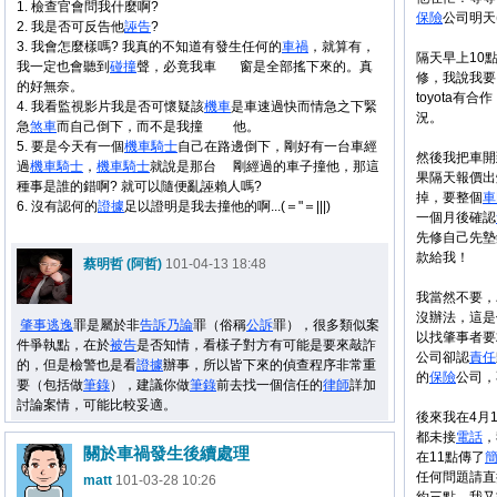
1. 檢查官會問我什麼啊?
保險
公司明天
2. 我是否可反告他
誣告
?
3. 我會怎麼樣嗎? 我真的不知道有發生任何的
車禍
，就算有，
隔天早上10點
我一定也會聽到
碰撞
聲，必竟我車 窗是全部搖下來的。真
修，我說我要回
的好無奈。
toyota
4. 我看監視影片我是否可懷疑該
機車
是車速過快而情急之下緊
況。
急
煞車
而自己倒下，而不是我撞 他。
5. 要是今天有一個
機車
騎士
自己在路邊倒下，剛好有一台車經
然後我把車開到
過
機車
騎士
，
機車
騎士
就說是那台 剛經過的車子撞他，那這
果隔天報價出
種事是誰的錯啊? 就可以隨便亂誣賴人嗎?
掉，要整個
車
6. 沒有認何的
證據
足以證明是我去撞他的啊...(＝"＝|||)
一個月後確認
先修自己先墊
款給我！
蔡明哲 (阿哲)
101-04-13 18:48
我當然不要，
沒辦法，這是
肇事
逃逸
罪是屬於非
告訴乃論
罪（俗稱
公訴
罪），很多類似案
以找肇事者要
件爭執點，在於
被告
是否知情，看樣子對方有可能是要來敲詐
公司卻認
責任
的，但是檢警也是看
證據
辦事，所以皆下來的偵查程序非常重
的
保險
公司，
要（包括做
筆錄
），建議你做
筆錄
前去找一個信任的
律師
詳加
討論案情，可能比較妥適。
後來我在4月
都未接
電話
，
關於車禍發生後續處理
在11點傳了
任何問題請直
matt
101-03-28 10:26