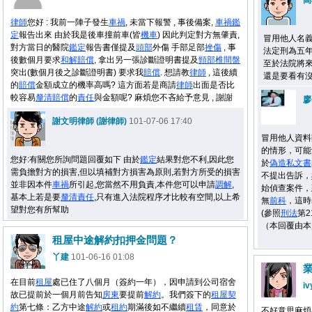
高
律師
您好 : 我前一陣子發生
車禍
, 未當下報警 , 事後備案,
車禍
鑑
定
報告出來 由於我是後車撞前車(皆
機車
) 因此判定對方無肇責,
冒用他人名義
對方當日的醫院
鑑定
報告書僅提及
頭部
外傷 手部足部
挫傷
, 事
法定刑為五
後數個月要求
和解
賠償
, 拿出另一張診斷證明書提及
頸部
椎間盤
至於法院將
突出(數個月後之診斷證明書) 要求我
賠償
. 想請教
律師
, 這後續
還是要看有
的
賠償
金額成立的機率高嗎? 這方面若是商請
律師
出面是否比
較容易
釐清
賠償
的
責任
與金額呢? 麻煩您不吝給予意見 , 謝謝
廖
謝文明律師 (謝律師)
101-07-06 17:40
冒用他人資料
的情形，可能
您好:有關您所詢問題回覆如下 由於
鑑定
結果對您不利,因此您
於
偽造私文書
需負擔對方的損害,但以填補對方損害為原則,若對方所受的損害
不提出告訴，
並非因本件
車禍
所引起,您當然不用負責,本件您可以申請
調解
,
始偵查案件，
基本上若是要
釐清
責任
,只有進入法院程序才比較有空間,以上希
無
前科
，這時
望對您有所幫助
(參照
刑法
第2
（本回覆由本
租屋中途解約扣押金問題？
丫建
101-06-16 01:08
在目前
租屋
處已住了八個月（簽約一年），因申請到公司宿舍
iv
故已提前於一個月前告知
房東
要提前
解約
。我們簽下的
租屋
契
約
第七條：乙方中途
解約
或
租約
期滿後如不繼續
租賃
，同意於
不好意思麻煩