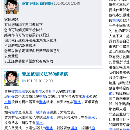
謝文明律師 (謝律師)
101-01-16 13:40
依舊欠車款所
變成什麼我老公
他根本沒跟他
家良您好:
傳
簡訊
給他請
有關您所詢問題回覆如下
完全不回應我.
您有可能觸犯商品檢驗法
的...他的那
經濟部有可能會裁罰行政罰鍰
人坐下來一起
因此依行政程序法先讓您表示意見
我們回去自己寫
所以若您認為無觸法
由我們付修車
您可以依規定期限向經濟部表示意見
蛋...而車
以免受罰
沒有要求他開
以上謹供參酌希望對您有所幫助
的習慣所以連
沒在記帳因為
我們只要求他
賣屋被告民法360條求償
以後又節外生
lin
101-01-01 12:09
鑰匙...講到
楚交車時是好的
賣屋
被告
民法
360條
求償
又告
刑事
339條
詐欺
罪
鑑定
故障原因
經
仲介
賣中古屋依現況
交屋
(屋況說明書的是否有滲
漏水
勾否)
跑了逼趟車廠
交屋
後買方提出浴室有
漏水
虞慮，有要求他試
漏水
，要求要會
我...說什麼
勘。
那個爛人還一
如有
漏水
查明原因，
釐清
責任
歸屬，才能負責。
問過台北縣市
買方有請水電來試也沒試出
漏水
，卻說只接水管，在等
漏水
，
個會員且他不
沒有放水，所以不會
漏水
。
我問過警察能
買方又另找一水電也沒試出
漏水
，就說要修
漏水
，並開始
施