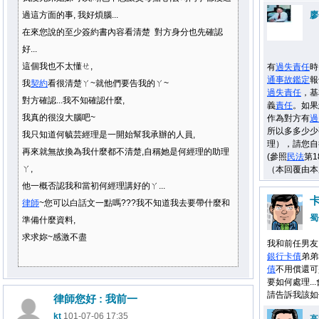
過這方面的事, 我好煩腦...
廖
在來您說的至少簽約書內容看清楚 對方身分也先確認
好...
這個我也不太懂ㄝ,
有
過失
責任
時
通事故
鑑定
報
我
契約
看很清楚ㄚ~就他們要告我的ㄚ~
過失
責任
，基
對方確認...我不知確認什麼,
義
責任
。如果
我真的很沒大腦吧~
作為對方有
過
所以多多少少
我只知道何毓芸經理是一開始幫我承辦的人員,
理），請您自
再來就無故換為我什麼都不清楚,自稱她是何經理的助理
(參照
民法
第1
ㄚ,
（本回覆由本
他一概否認我和當初何經理講好的ㄚ...
律師
~您可以白話文一點嗎???我不知道我去要帶什麼和
蜀
準備什麼資料,
求求妳~感激不盡
我和前任男友
銀行
卡債
弟弟
債
不用償還可
要如何處理..
請告訴我該如
律師您好 : 我前一
kt
101-07-06 17:35