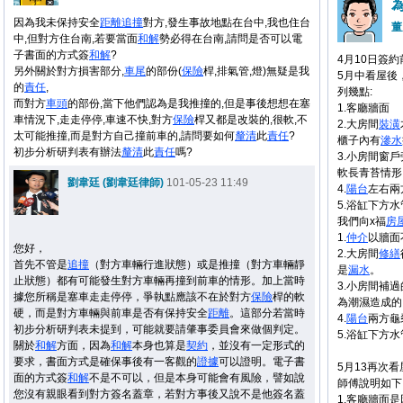
因為我未保持安全
距離
追撞
對方,發生事故地點在台中,我也住台
董
中,但對方住台南,若要當面
和解
勢必得在台南,請問是否可以電
子書面的方式簽
和解
?
4月10日簽
另外關於對方損害部分,
車尾
的部份(
保險
桿,排氣管,燈)無疑是我
5
月中看屋後
的
責任
,
列幾點
:
而對方
車頭
的部份,當下他們認為是我推撞的,但是事後想想在塞
1.
客廳牆面
車情況下,走走停停,車速不快,對方
保險
桿又都是改裝的,很軟,不
2.
大房間
裝潢
太可能推撞,而是對方自己撞前車的,請問要如何
釐清
此
責任
?
櫃子
內有
滲水
初步分析研判表有辦法
釐清
此
責任
嗎?
3.
小房間窗戶
軟長青苔情形
劉韋廷 (劉韋廷律師)
101-05-23 11:49
4.
陽台
左右兩
5.
浴缸下方水
我們向x福
房
1.
仲介
以牆面
您好，
2.
大房間
修繕
首先不管是
追撞
（對方車輛行進狀態）或是推撞（對方車輛靜
是
漏水
。
止狀態）都有可能發生對方車輛再撞到前車的情形。加上當時
3.
小房間補過
據您所稱是塞車走走停停，爭執點應該不在於對方
保險
桿的軟
為潮濕造成的
硬，而是對方車輛與前車是否有保持安全
距離
。這部分若當時
4.
陽台
兩方龜
初步分析研判表未提到，可能就要請肇事委員會來做個判定。
5.
浴缸下方水
關於
和解
方面，因為
和解
本身也算是
契約
，並沒有一定形式的
要求，書面方式是確保事後有一客觀的
證據
可以證明。電子書
5
月
13
再次看
面的方式簽
和解
不是不可以，但是本身可能會有風險，譬如說
師傅說明如下
您沒有親眼看到對方簽名蓋章，若對方事後又說不是他簽名蓋
1.
客廳牆面
是