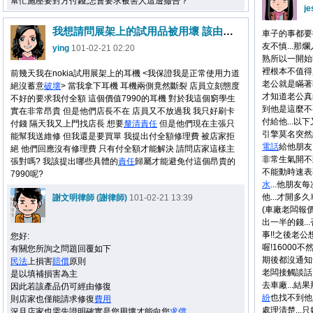
幫忙施壓要對方付錢,怎會要求被害人這邊撤告？
je
我想請問展架上的試用品被用壞 該由我負全部責任嗎?
車子的事都要從
友不慎...那
ying
101-02-21 02:20
熟所以一開始
裡根本不值得買
前幾天我在nokia試用展架上的耳機 <我保證我是正常使用力道
老公就是瞞著我
絕沒蓄意
破壞
> 當我拿下耳機 耳機兩側竟然斷裂 店員立刻態度
才知道老公真的
不好的要求我付全額 這個價值7990的耳機 對於我這個窮學生
到他是這麼不要
實在非常昂貴 但是他們店長不在 店員又不放過我 我只好刷卡
付給他...以
付錢 隔天我又上門找店長 想要
釐清
責任
但是他們現在主張只
引擎莫名突然
能幫我送維修 但我還是要買單 我提出付全額修理費 被店家拒
電話
給他朋友
絕 他們回應沒有修理費 只有付全額才能解決 請問店家這樣主
非常生氣開不
張對嗎? 我該提出哪些具體的
責任
歸屬才能避免付這個昂貴的
不能動時速表
7990呢?
水
...他朋
他...才開多
謝文明律師 (謝律師)
101-02-21 13:39
(車廠老闆報
出一半的錢..
事!!之後老
您好:
喔!16000
有關您所詢之問題回覆如下
期後都沒通知
民法
上損害
賠償
原則
老闆接觸談話
是以填補損害為主
去車廠...
因此若該產品仍可經由修復
紛
也找不到他
則店家也僅能請求修復
費用
處理清楚...只
況且店家也需先證明確實是您用壞才能向您
求償