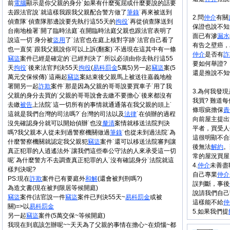
前
電腦
顯示是你父親的身分˙如果有什麼冤屈或什麼要說的話要
去跟法官說˙就這樣我跟我父親配合警方做了
筆錄
˙再來被送到
2.問
仲介
有關
偵查隊˙偵查隊那邊說要先執行這55天的
拘役
˙再從偵查隊送到
保證也說不知
台南地檢署˙開了臨時法庭˙在開臨時法庭父親也跟法官表明了
面已有滲
漏水
說這一切˙身分被
盜用
了˙法官也在庭上核對字跡˙法官自己看了
有告之壁癌，
也一直笑˙跟我父親說你可以上訴(翻案)˙不過現在這其中有一條
仲介
是否有
詐
竊盜
案件已經是確定的˙已經判決了˙所以必須由你去執行這55
要如何舉證?
天
拘役
˙後來法官判決55天
拘役
(
易科罰金
5萬5)另一起
竊盜
案(5
還是推說不知
萬元交保候傳)˙這兩起
竊盜
案結束後父親馬上被送往嘉義地檢
署開另一起
詐欺
案件˙那是因為父親的哥哥說要買車子˙用了我
3.為何我發現
父親的身分去買的˙父親的哥哥說會去繳不要擔心˙後來都沒有
我買? 難道每
去繳
被告
上法院˙這一切所有的事情就通通落在我父親的頭上˙
條瑕疵擔保
責
這就是我們台灣的司法嗎?˙台灣的司法以及
法律
˙在偵辦的過程
向前屋主提出
沒先確認身分就可以開始偵辦˙也沒
釐清
案情就移送法院判決
平者，買受人
嗎?我父親本人從未到過警察機關做過
筆錄
˙也從未到過法院˙為
這很明顯不合
什麼警察機關就認定我父親犯
竊盜
案件˙還可以移送法院審判讓
後無法
解約
。
真正犯罪的人逍遙法外˙讓我們這些奉公守法的人來承受這一切
常的屋況買屋
呢˙為什麼警方不去調查真正犯罪的人˙沒有確認身分˙法院就這
4.
仲介
未善盡
樣判決呢?
自己專業
仲介
PS:現在
詐欺
案件已有要庭外
和解
(還會被判刑嗎?)
誤判斷，事後
為造文書(現在被判限居等候開庭)
說請我們自己
竊盜
案件(法官說一件
竊盜
案件已判決55天~
易科罰金
或被
這樣能不給
仲
關)=>以
易科罰金
5.如果我們提
另一起
竊盜
案件(5萬交保~等候開庭)
我現在到底該怎辦呢~~天天為了父親的事情在擔心~在煩惱~都