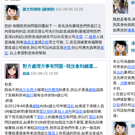
林
謝文明律師 (謝律師)
101-09-05 23:20
既然是養母,
則其身份就跟
您好:有關您所詢問題回覆如下 一.首先須先審視您們所簽訂之
如果怠於
撫養
內容如何約定,但若百貨公司先行扣款造成損害(最後證明您們
是清白的話),則所造成的損失可以向百貨公司
求償
. 二.
檢舉
人或
是偽報,則有
偽造文書
或
詐欺
罪之可能. 三.若店員確實有漏開發
票造成公司損失,則公司可以向該店員
求償
,但公司應先負舉證
責
阿
任
. 以上希望對您有所幫助
本公司為服飾
對方處理方事有問題~我沒拿到錢還要向我求償70000萬,怎辦
司寄來的
存證
反
合約
書裡記
妹妹
101-08-21 10:59
且先將百貨應
票，
消費
者刻
初衷:
不符。
因為不想
積欠
信用卡
循環
利息
費用
的產生,所以才透過
網路
認識
1.百貨公司
了宣稱和所有
銀行
都有合作的快x捷公司.
扣押後影響公
經過:
詐欺
或任何
法
在2012年4/6透過
網路
向快x捷公司申辦
貸款
,結果當下承辦人員
公司該如何處
(何毓芸經理)要我填寫
委託
契約
及
個人資料
與
貸款
金額後回傳,
過）
當下填完後詳細看了
契約
上的服務
費用
有問題,所以打
電話
去詢
問詳細情況,結果對方(何經理)告知我這方面不要緊,要我先回傳
謝
做審核,比較不會耽誤
時效
性,然而這是他們作業上的一個流程.
等審核通過後再來談我提出
費用
上有異議的部份,如果沒達成共