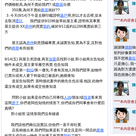
陳
們價格較高,為何不賣給我們? 或
鄰居
出價
350萬,為何不賣給
鄰居
就好??
3. 今天(9/14)下午是去辦印鑑證明
過戶
用,所以才去店裡,並未
****本內容
去取消
委託
. 我們提供9/10斡旋單給屋主看,證明有其事實.
屋主提供 XX
房仲
的買賣
契約
,確於9/11簽約以286萬賣給第三
暱
方
屋主認為
房仲
刻意隱瞞事實,未誠實告知,實為不妥,且對他
謝謝陳
律師
抽
們的
商譽
有所損害.
初判好像要3
我不想推
責任
9/14(五) 與屋主求證後,再至
加盟
店找郭小姐.郭小姐再次告知此
只是擔心, 我
物件未成交,屋主要等搬空再賣.也告知我
因為對方濃濃
們是第一
順位
/第一優先,不會有其他人與我們競爭,如物件
我也很擔心對
已賣出或有人要下斡旋或已被簽約,她都會知
道並告知我們. 當時接此案件的賴先生也在場.他說:此物件
陳
還沒有成交,如果有成交他會知道
問郭小姐:如果是你們自己同事找
人頭
/朋友/或
投資
客來買
****本內容
這間
房子
,你們老闆也知情的情形下,你們或你們同事會有什麼罰
責嗎?
暱
郭小姐答:這情形我們沒有碰過
我們請他們兩位說實話,但他們一直不肯吐實.
****本內容
店長稍後出來,我們問如果是私下成交且是同一間店的
業務
的買主成交此一物件.且如果又有買賣
契約
了呢?