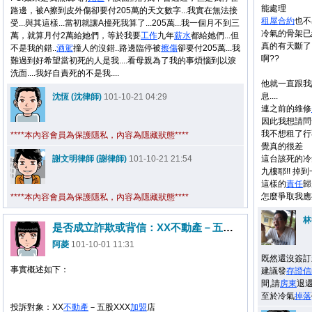
能處理
路邊，被A擦到皮外傷卻要付205萬的天文數字...我實在無法接
租屋
合約
也不
受...與其這樣...當初就讓A撞死我算了...205萬...我一個月不到三
冷氣的骨架已
萬，就算月付2萬給她們，等於我要
工作
九年
薪水
都給她們...但
真的有天斷了
不是我的錯..
酒駕
撞人的沒錯..路邊臨停被
擦傷
卻要付205萬...我
啊??
難過到好希望當初死的人是我....看母親為了我的事煩惱到以淚
洗面....我好自責死的不是我....
他就一直跟我
息....
沈恆 (沈律師)
101-10-21 04:29
連之前的維修
因此我想請問
我不想租了行
****本內容會員為保護隱私，內容為隱藏狀態****
覺真的很差
謝文明律師 (謝律師)
101-10-21 21:54
這台該死的冷
九樓耶!! 掉
這樣的
責任
歸
怎麼爭取我應
****本內容會員為保護隱私，內容為隱藏狀態****
林
是否成立詐欺或背信：XX不動產－五股XXX加盟店
阿菱
101-10-01 11:31
既然還沒簽訂
事實概述如下：
建議發
存證信
間,請
房東
退
至於冷氣
掉落
投訴對象：XX
不
動產
－五股XXX
加盟
店