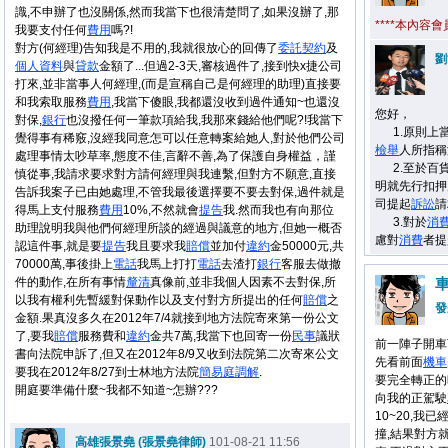
識,不申辦了也沒關係,然而我當下也很清楚問了,如果沒辦了,那
****本內容
我要支付任何
費用
嗎?!
對方(何經理)告知我是不用的,我就很放心的回傳了
委託
契約
及
劉
個人資料
與
貸款
金額了...但過2-3天,審核過件了,接到快x捷公司
打來,並非當事人何經理,(而是宣稱自己是何經理的助理)直接要
和我索取服務
費用
,我當下傻眼,我都還沒收到過件通知~也還沒
您好，
對保,
銀行
也沒撥任何一筆款項給我,我那來錢給他們呢?!我當下
1.原則上當
覺得事有稀竅,沒經我同意怎可以任意轉案給她人,對於他們公司
檢舉
人所指稱
處理事情太吵草率,態度不佳,言辭不善,為了保護自身權益，謹
2.至於百貨
慎從事,我請求要求對方請何經理與我連繫,但對方不願意,直接
明就先行扣押
告訴我案子已由她處理,不管我最後選擇要不要去對保,過件就是
司提起
訴訟
請
得馬上支付服務
費用
10%,不然就會
提告
我.然而我也有向那位
3.對於
消
助理說明我與他們何經理所談的經過與議意的地方,但她一概否
慮對
消費
者提
認這件事,就是要
提告
我且要求我
賠償
並加付
違約
金50000元,共
70000萬,事後掛上
電話
我馬上打打
電話
去渣打
銀行
客服去做撤
件的動作,在所有事情
釐清
真像前,並非我個人因素不去對保,所
以我有權利先暫緩對保動作以及支付對方所提出的任何
賠償
之
發
金額.果真沒多久在2012年7/4就接到地方法院寄來第一份公文
了,要我
賠償
服務費和
違約
金共7萬,我當下也回寄一份
民事
議狀
前一陣子開車
書向法院申訴了,但又在2012年8/9又收到法院第二次寄來公文
先看前面
機車
要我在2012年8/27到士林地方法院
簡易庭
調解
.
要完全轉正的
開庭要準備什麼~我都不知道~怎辦???
向我的正駕駛
10~20,我
撞,結果對方
高雄張景堯 (張景堯律師)
101-08-21 11:56