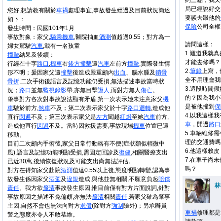
約三點，我又
局已經說好交
您好,想請教有關於
車禍
處理事宜,事故發生經過及目前狀況簡述
要談去跟他的
如下：
保險
公司全權
發生時間：民國101年1月
事故對象：家父,
騎乘
機車
,醫院抽血
酒測
值超過0.55；對方為一
請問這樣：
婦女駕駛
汽車
,載有一名孩童
1.難道我就
撞擊
結果及後續：
才能去修嗎？
行經在十字
路口
,
機車
右
後方
撞擊
遭
汽車
左前方
撞擊
,實際發生情
2.
筆錄
上寫，
形不明；爰因家父遭
撞擊
後造成嚴重顱內
出血
、腦水腫及
鎖骨
全不用理會我
骨折
,二次手術後語言及記憶功能仍受損,無法描述事故當時狀
3.這段時間
況；
路口
並無
監視錄影
帶,亦無目擊
證人
,而對方無人
傷亡
。
的？因為我小
肇事對方各次對事故說法顯有矛盾,第一次表示她未注意家父
機
是被他撞到
保
車
駛於前方,
煞車
不及；第二次表示家父於十字
路口
迴轉
,造成他
4.以我這樣我
直行
閃避
不及；第三次表示家父是
左方
闖越
紅燈
至她
汽車
前方,
車
，開過
路口
造成他直行
閃避
不及。當時因救援需要,事故現場
機車
位置已遭
5.車輛維修
移動。
理的交通費嗎
目前二次顱內手術後,家父日常行動略有不便(症狀類似輕微中
6.他這樣賴
風),語言及記憶功能明顯受損,需固定回診及
復健
,相關醫療支出
7.在車子尚
已近30萬,後續恢復狀況及可能支出尚無法評估。
嗎？
對方在得知家父赴院
酒測
值達0.55以上後,態度明顯轉變,認為事
故發生係因家父
酒駕
及
違規
造成,與他並無相關,不願意負起
賠償
林
責任
。我方欲
釐清
事故發生原因,惟目前僅有對方片面說詞,針對
事故原因之描述不免偏頗,亦無法
釐清
相關
責任
,若家父確為肇事
主因,自然不會也無法向對方
求償
(除對方
強制
險外)；另承辦員
車禍
修理都是
警之態度亦令人不敢恭維。