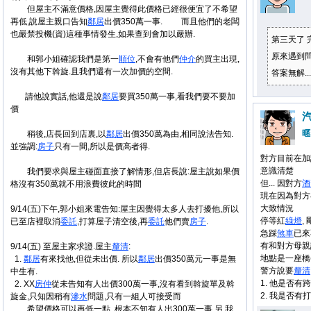
但屋主不滿意價格,因屋主覺得此價格已經很便宜了不希望
再低,說屋主親口告知
鄰居
出價350萬一事. 而且他們的老闆
也嚴禁投機(資)這種事情發生,如果查到會加以嚴辦.
第三天了 
原來遇到
和郭小姐確認我們是第一
順位
,不會有他們
仲介
的買主出現,
沒有其他下斡旋.且我們還有一次加價的空間.
答案無解...
請他說實話,他還是說
鄰居
要買350萬一事,看我們要不要加
價
暱
稍後,店長回到店裏,以
鄰居
出價350萬為由,相同說法告知.
並強調:
房子
只有一間,所以是價高者得.
對方目前在加
意識清楚
我們要求與屋主碰面直接了解情形,但店長說:屋主說如果價
但... 因對方
酒
格沒有350萬就不用浪費彼此的時間
現在因為對方
大致情況
9/14(五)下午,郭小姐來電告知:屋主因覺得太多人去打擾他,所以
停等紅
綠燈
,
已至店裡取消
委託
,打算屋子清空後,再
委託
他們賣
房子
.
急踩
煞車
已來
有和對方母親
9/14(五) 至屋主家求證.屋主
釐清
:
地點是一座橋
1.
鄰居
有來找他,但從未出價. 所以
鄰居
出價350萬元一事是無
警方說要
釐清
中生有.
1. 他是否有
2. XX
房仲
從未告知有人出價300萬一事,沒有看到斡旋單及斡
2. 我是否有打
旋金,只知因稍有
滲水
問題,只有一組人可接受而
希望價格可以再低一點. 根本不知有人出300萬一事.另,我