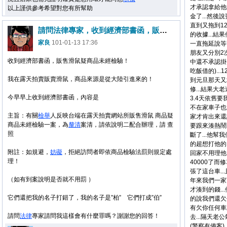
才承認拿給他的
以上謹供參考希望對您有所幫助
金了...然後說
直到又拖到12
請問法律專家，收到經濟部書函，販售滑鼠疑商品未經檢驗！商品檢驗法
的收據...結
家良
101-01-13 17:36
一直拖延說等等
朋友又分別2
收到經濟部書函，販售滑鼠疑商品未經檢驗！
中還不承認掛
吃飯借的)..
我在露天拍賣販賣滑鼠，商品來源是從大陸引進來的！
到元旦那天又壞
修...結果大
今早早上收到經濟部書函，內容是
3.4天依舊
不在家車子也沒
主旨：有關
檢舉
人反映台端在露天拍賣網站所販售滑鼠 商品疑
家才肯出來還說
商品未經檢驗一案，為
釐清
案清，請依說明二配合辦理，請 查
要跟來湊熱鬧
照
斷了...他幫
的超想打他的.
附註：如規避，
妨礙
，拒絕訪問者即依商品檢驗法罰則規定處
回家不用理他.
理！
40000了而
張了這台車.
（如有到案說明是否就不用罰 ）
年來我們一家
才湊到的錢.
它們還把我的名子打錯了，我的名子是”柏” 它們打成”伯”
的說我們還欠
有欠你任何車
請問
法律
專家請問我這樣會有什麼罪嗎？謝謝您的回答！
去...隔天老
(警察有備案)