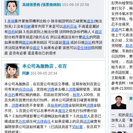
彭男向檢警指
高雄張景堯 (張景堯律師)
101-09-19 20:58
會打兒子，兩
女持冷氣水管
雙方爭執，母
1.
車禍
案件要無罪機率比較小 除非能證明自己確實無
過失
(無法
忍不住痛哭。
預見) 2.沒有
和解
通常判罪下來是可以
易科罰金
不過還是屬於
家庭
代工廠員
有
前科
紀錄 3.告訴原則上無法分開 須同時告訴你們兩人 4.
鑑定
使上千元表演
部分程序通常就是2個月左右 所以這應該沒有什麼
疏失
的問題
友介紹，又領
如果你覺得
鑑定
結果有錯誤 可以提起
覆議
或於日後
訴訟
程序請
哭鬧聲。
鄰居
求法院送學術單位
鑑定
5.如果有必要 當然可以
委任
律師
陪同開
禮貌，常跑到
庭 是否有必要 還是看自己的需求
日訊問時，樊
知情」，否認
本公司為服飾店，在百
檢方表示，男
終否認犯案，
阿豪
101-09-05 20:34
主動報案，但
參考資料：http
本公司為服飾店，在百貨公司有設立專櫃。近期有收到百貨公
收押-2130001
司寄來的
存證信函
，意指有
消費
者去櫃上
消費
漏開發票，因違
反
合約
書裡記載的條款。罰款給百貨50倍，
檢舉
人100倍。並
黃
且先將百貨應付款先行扣押。 經本公司調查當日確實有開發
票，
消費
者刻意不拿發票，且
檢舉
的
消費
金額與當時
消費
金額
不符。 1.百貨公司可以在事件尚未
釐清
之前先行扣押應付款
一、犯的是
刑
嗎？ 2.如扣押後影響公司週轉該如何處置？ 3.此
檢舉
人是否已
加害人是「養
構成故意
詐欺
或任何
法律
責任
4.如果是櫃上的店員
說謊
確實有
二、以上，謹
漏開發票公司該如何處置？（已請該員簽下
切結書
，並且寫下
當時經過）