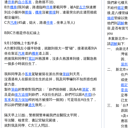
邊
停車
的
自小
客車
，急救後不治)、
我們家七樓天
B方
機車
(我30歲，路邊臨時
停車
要載同學，被A從
左方
快速擦
不給付
鑑定
費
到左小腿外側
擦傷
，
機車
沒被
擦撞
到，連最突出的左邊照後鏡
後,是八樓管
都沒偏掉)、
修繕
管線以致
C方
汽車
(45歲，熄火，路邊
停車
，坐車上等人)
他們到
調解
會
容,是否有當?
B與C方都是停在紅線上
you
本案新北市○○
9月15號晚上十點半多，
請
調解
如下:
A方擦到我左小腿半秒後，就聽到很大一聲"碰"，接著就看到A
一、 由新北市
坐在靠近
汽車
道的
機車
道上面，
灣省
然後我和同學打
電話
叫救護車，沒多久救護車到後，送醫急救
因、
一個多小時就往生了..
屋
所
二、 新北市○
我和同學及小
客車
駕駛被留在派出所做
筆錄
到天亮，
住戶
沒遇過有人在眼前活生生的走掉，我及同學嚇到不知所措也精
或使
疲力盡..
鑑定
製作
筆錄
的警察對我們說：「妳們很倒楣，因為A有
酒駕
，而
委員
且是由
後方
追撞
到妳們，A沒往生的話，妳們可以跟A
求償
(小
定專
客車
左
後方
保險
桿的地方被撞凹一個洞)；可是現在A往生了，
已支
所以妳們變涉嫌
過失
致死..」
三、 如「台
原因
隔天早上11點，警察開警車戴我們去醫院太平間，
○及
等法醫、檢查官、書記官驗完屍後，
應容
就對我及同學、C方三人問話..
分進