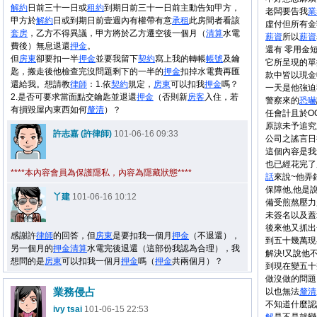
解約
日前三十一日或
租約
到期日前三十一日前主動告知甲方，
老闆要告我
業
甲方於
解約
日或到期日前壹週內有權帶有意
承租
此房間者看該
虛付但所有金
套房
，乙方不得異議，甲方將於乙方遷空後一個月（
清算
水電
薪資
所以
薪資
費後）無息退還
押金
。
還有 零用金
但
房東
卻要扣一半
押金
並要我留下
契約
寫上我的轉帳
帳號
及鑰
它所呈現的單
匙，搬走後他檢查完沒問題剩下的一半的
押金
扣掉水電費再匯
款中皆以現金
還給我。想請教
律師
：1.依
契約
規定，
房東
可以扣我
押金
嗎？
一天是他強迫
2.是否可要求當面點交鑰匙並退還
押金
（否則新
房客
入住，若
警察來的
恐嚇
有損毀屋內東西如何
釐清
）？
任會計且於O
原諒未予追究
許志嘉 (許律師)
101-06-16 09:33
公司之謠言日
這個內容是我
也已經花完了
****本內容會員為保護隱私，內容為隱藏狀態****
話
來說~他弄
保障他,他是
丫建
101-06-16 10:12
備受煎熬壓力
未簽名以及蓋
後來他又抓出
感謝許
律師
的回答，但
房東
是要扣我一個月
押金
（不退還），
到五十幾萬現
另一個月的
押金
清算
水電完後退還（這部份我認為合理），我
解決!又說他
想問的是
房東
可以扣我一個月
押金
嗎（
押金
共兩個月）？
到現在變五十
做沒做的問題
業務侵占
以也無法
釐清
不知道什麼認
ivy tsai
101-06-15 22:53