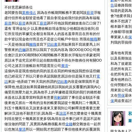
解
是不是就變
告
這條路我很
不好意思麻煩各位
知道的是因為
老闆要告我
業務
侵占
因為在作帳期間帳務不實老闆說
薪資
浮報
會?他要求我
虛付但所有金額皆是他看了親自拿現金給我付款的因為有福報
根本不想講了
薪資
所以
薪資
表與員工
薪資
調不符他說我把錢放進自己口袋了!
根本聽不進別
還有 零用金短少 以及應收帳款現金類短少他都說他沒收到,但
大條喔!罪很
它所呈現的單據完全都沒有我本人的簽名蓋章而且在所有的付
畢業家人在
保
款中皆以現金收付而且也不是從公司帳戶中領出 而我在
離職
那
判我的罪搞得
一天是他強迫我
離職
並寫下
切結書
且用如果我不寫就要馬上叫
警察來的
恐嚇
語言所以我寫了但其內容為 我OOO在OO公司擔
還有他有買進
任會計且於OO期間制OO期間帳務不實新水浮報短付承蒙老闆
以及長期強迫
原諒未予追究且於即日起自動卸職並不得在外散佈任何有關OO
和為了規避當
公司之謠言日後帳款有問題需至公司
釐清
~
且把所有員工
這個內容是我造他唸的寫的並且在寫的時候他說我想你這些錢
在把所有員工
也已經花完了所以只要你承認我願意原諒你但是隔天他又打
電
還有他將自己
話
來說~他弄錯了!昨天寫的所謂的
切結書
內容是保障我而不是
任何勞動行為
保障他,他是說如果我還錢他就原諒我如此反反覆覆的讓我內心
用來當公司成
備受煎熬壓力超大,因為他手上的單據都是我寫的我打的雖然都
太在
勞保
退休
未簽名以及蓋章當時我原有意要
和解
認賠了事但是金額談不攏
保
局追查追討
後來他又抓出一堆有的沒有的帳要我認從十幾萬到二十幾萬又
到五十幾萬現在又說更多後來又要我到公司解釋清楚看要怎麼
解決!又說他不願意打折,因為我一直
說謊
不然怎麼會從十幾萬查
到現在變五十幾萬甚至更多!因為現在這件事已經不是認不認有
蕭
做沒做的問題了,其實因為帳務很亂有些
金錢
都交雜放在一起所
以也無法
釐清
所以一開始我才想認賠了事但他後來的反覆讓我
甲方為本人乙