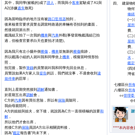
其中，我同學(被載的)成了
證人
，而我與小
客車
駕駛成了A1與
四、 建築物
A2(涉嫌
過失
致死)
物何
修繕
因為當時臨停的地方沒有被
路口
監視器
拍到，
(一
後來檢查官要求員警去調當時路過的車輛有否拍到的畫面，
屋
所
然後就回派出所，
費、
鑑識組又拍了一次我的
機車
與
汽車
外觀(事發當晚鑑識組已拍
(二
過，但檢查官要求白天也要拍才清楚)。
屋
所
費、
因為我只有左小腿外側
擦傷
，
機車
並無新的
擦傷
痕跡，
(三
所以鑑識小組的人就叫我和同學坐上
機車
，模擬當時情形拍
水
，
照，
鑑定
拍完後，製作
筆錄
的員警就叫我和同學先回去休息，
(四
員警說如果A方家人沒
提告
的話，我們就沒事，不過會收到
違
灣省
規
停車
的罰單；
七樓區分
所
直到上星期突然接到
調解
通知書，
八樓區分
所
於星期五出席
調解
會，
○○
管理委
C方的
汽車
因有買任意險，所以有
保險
員隨同，
中華民國
我由母親陪同，
A方的姐姐與姐夫，坐下後，就說因為C方一直很積極的說要
和
謝
解
，
所以他們才會出席，
然後C方的
保險
員請A方出示相關資料後，
****本內容
因為"
鑑定
報告書"尚未下來，