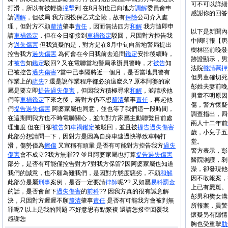
可不可以詳細
打滑，所以有被輕微
撞擊
到 在8月初也已向地方
調解
委員會申
感謝你的回答
請
調解
，但破局 我方因投保乙式全險，故有
保險
公司介入處
理，但對方不願
釐清
肇事
責任
，因而無法四方
和解
我方隨即申
以下是新聞內
請
車禍
鑑定
，但在今日卻接到
車禍
鑑定
駁回，只因對方控告我
中國時報【唐嘉
方
過失
傷害
但我質疑的是，對方是在8月中旬向當地警局提出
樹林區前晚發
控告我方
過失
傷害
為何會在今日我前去追問
鑑定
安排後續時，
跡證顯示，男
才
被告
知
鑑定
駁回? 又在電聯當地警局承辦員警時，才
被告
知
法院
聲請
羈押
已被控告
過失
傷害
?當中已事隔將近一個月，是否當地員警有
但男童確切死
作業上的
疏失
? 還是說作業程序都必須這麼久? 原本阿婆的家
彭姓夫妻前晚
屬是要立即
提告
過失
傷害
，但因我方積極尋求
和解
，並請求他
男童不明原因
們等
車禍
鑑定
下來之後，若對方仍不想
釐清
肇事
責任
，再起他
傷，警方懷疑
們
提告
過失
傷害
阿婆家屬也同意，並也等了我們這一段時間，
調查指出，四
在這期間我方也不時電聯關心，並向對方家屬主動聯繫目前處
兩人十二年前
理進度 但在日卻
被告
知
車禍
鑑定
被駁回，並且被
提告
過失
傷害
歲，小兒子五
此部分想請問一下，因對方是因為自身車速過快導致車輛打
堂。
滑，傷勢僅為
擦傷
又宣稱有頭暈 是否有可能對方控告我方
過失
警方表示，彭
傷害
會不成立?我方無罪?? 並且阿婆家屬也打算
提告
過失
傷害
醫院照護，剩
部分，是否有可能僅控告對方?對我方保留?因阿婆家屬也知道
澡，卻發現他
我們的誠意，也不願為難我們，是因對方態度惡劣，不願
和解
因不敢報案，
此部分是屬
刑事
案例，是否一定要請
律師
呢?? 又如屬
易科罰金
上已有屍斑。
的話，是否會留下
過失
傷害
的
前科
?? 因我方真的很有誠意解
彭男和樊女溝
決，只因對方遲遲不願
釐清
肇事
責任
是否有可能我方會被判無
所報案，員警
罪呢? 以上是我的問題 不好意思有點繁複 還請您撥空回覆我
懷疑另有隱情
感謝您
胸也受重擊
肋