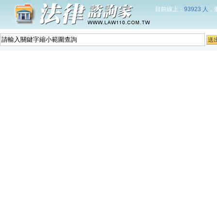
目前線上：
93923 人
，