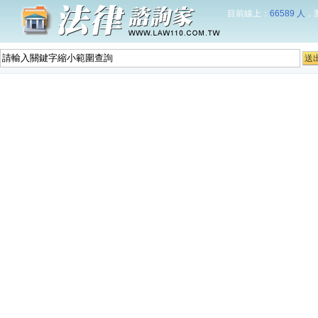
目前線上：
66589 人
，