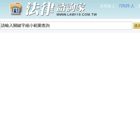
目前線上：
72525 人
，