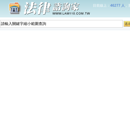
目前線上：
46277 人
，