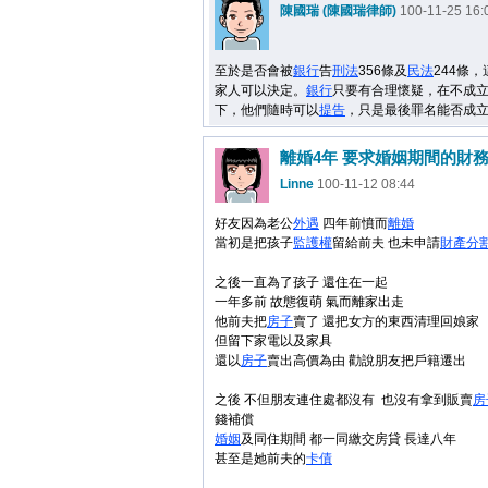
陳國瑞 (陳國瑞律師)
100-11-25 16:
至於是否會被
銀行
告
刑法
356條及
民法
244條
家人可以決定。
銀行
只要有合理懷疑，在不成
下，他們隨時可以
提告
，只是最後罪名能否成
Linne
100-11-12 08:44
好友因為老公
外遇
四年前憤而
離婚
當初是把孩子
監護權
留給前夫 也未申請
財產
分
之後一直為了孩子 還住在一起
一年多前 故態復萌 氣而離家出走
他前夫把
房子
賣了 還把女方的東西清理回娘家
但留下家電以及家具
還以
房子
賣出高價為由 勸說朋友把戶籍遷出
之後 不但朋友連住處都沒有 也沒有拿到販賣
房
錢補償
婚姻
及同住期間 都一同繳交房貸 長達八年
甚至是她前夫的
卡債