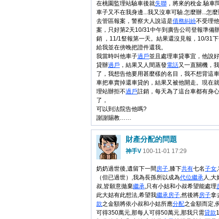
在桃園監理站驗車後就
失聯
，將來的稅金.驗車
車子又不在我身邊...我又沒車可驗.怎麼辦...怎麼辦.
去管區報案，警察大人說這是
債務
糾紛
不受理
案，只好第2天10/31中午到廣告公司登報準備
銷 ，11/1豋報第一天。結果還沒見報，10/31
給我並在傍晚把證件還我。
我當時叫他車子
過戶
並且處理車貸事宜，他說
貸辦
過戶
，結果又人間蒸發
電話
又一直關機，
了，我想告他要用甚麼樣的名目，我不想背這
車把車賣掉還車貸的，結果又被他開走。現在就
理站辦拒不
過戶
註銷，每天為了這台車都有身
了，
可以到法院告他嗎?
謝謝賜教……
財產分配的問題
神手V
100-11-01 17:29
奶奶過世後,遺留下一間
房子
,膝下
共有
七名
子女
（但已過世）,我為長孫所以成為
代位
繼承
人,大
叔,皆願意拋棄
繼承
,只有小姑和小叔希望能處理
此大姑有此想法,希望我
繼承
房子
,然後將
房子
拿
款
之金額將依小叔和小姑所應
分配
之金額而定,
可得350萬元,那每人可得50萬元,那我只需
貸款