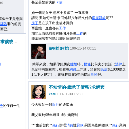
甚至是她前夫的
卡債
04
她一個弱女子 也三十多歲了 一直單身
請問 要如何申請 拿回他那八年所支付的
房屋
貸款
呢??
，這似乎不是您與
房子
是在孩子出生後才買的
立
誣告
罪的前提
而且她一直也都有
工作
立而已。
期間反而她前夫有幾個月是沒
工作
的
能拿回該有的嗎? 謝謝 回覆諮詢
離婚4年 要求婚姻期間的財務求償或是分割 可以嗎?如何做?
蔡明哲 (阿哲)
100-11-14 00:11
割
簡單來說，如果你的朋友
離婚
時，
財產
比前夫少的話（
法律
上
規定得有點複雜，很難在
網路
上詳述，請參閱
民法
第1030條之
1以下之規定），建議趕快在5年內提出
訴訟
吧。
不知情的-繼承了債務?求解套
kate
100-11-09 16:30
今天收到一封
銀行
的通知涵
子
的任何一毛
我父親於95年過世.通知涵寫到--
***生前曾向**
銀行
辦理
消費
性
貸款
.嗣因為依約繳款.**
銀行
業將