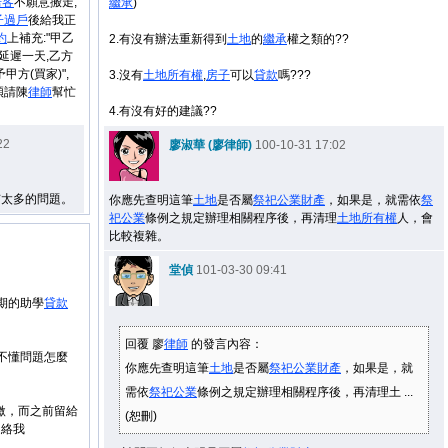
房客
不願意搬走,
繼承
)
子
過戶
後給我正
約
上補充:"甲乙
2.有沒有辦法重新得到
土地
的
繼承
權之類的??
每延遲一天,乙方
甲方(買家)",
3.沒有
土地
所有權
,
房子
可以
貸款
嗎???
煩請陳
律師
幫忙
4.有沒有好的建議??
22
廖淑華 (廖律師)
100-10-31 17:02
有太多的問題。
你應先查明這筆
土地
是否屬
祭祀公業
財產
，如果是，就需依
祭
祀公業
條例之規定辦理相關程序後，再清理
土地
所有權
人，會
比較複雜。
堂偵
101-03-30 09:41
期的助學
貸款
回覆 廖
律師
的發言內容：
不懂問題怎麼
你應先查明這筆
土地
是否屬
祭祀公業
財產
，如果是，就
需依
祭祀公業
條例之規定辦理相關程序後，再清理土 ...
繳，而之前留給
(恕刪)
連絡我