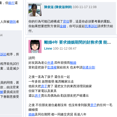
畫，但
銀行
還
陳俊溢 (陳俊溢律師)
100-11-17 11:08
你的行為可能已經構成了
背信
罪，這是你必須要考量的重點。
家人與被
贈與
者
你如果想要想對方拿回
金錢
，你可以提起
民事
訴訟
請求對方給
付。
44
離婚4年 要求婚姻期間的財務求償 能嗎?如何做?
Linne
100-11-12 08:47
入
訴訟
程序，所
請問:
好友因為老公
外遇
四年前憤而
離婚
訟
程序前先試行
當初是把孩子
監護權
留給前夫 也未申請
財產
分割
結案，這是減少
之後一直為了孩子 還住在一起
一年多前 故態復萌 氣而離家出走
委員的同情，甚
他前夫把
房子
賣了 還把女方的東西清理回娘家
還款，由法官來
但留下家電以及家具
調解
委員或法官
還以
房子
賣出高價為由 勸說朋友把戶籍遷出
壓下會願意接受
之後 不但朋友連住處都沒有 也沒有拿到販賣
房子
的任何一毛
錢補償
婚姻
及同住期間 都一同繳交房貸 長達八年