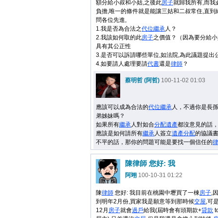
額分給小叔和小姑,之後此
房子
就歸我所有,而我
負擔,唯一的條件就是能讓三姑和二叔常住,直到
問各位先進,
1.我是否為合法之
代位
繼承
人？
2.我該如何取的此
房子
之價值？（因為要分給小
具有其公正性
3.是否可以訴請哪些單位,如法院,為此議題提出
4.如要請人處理要請
代書
還是
律師
？
蔡明哲 (阿哲)
100-11-02 01:03
應該可以成為合法的
代位
繼承
人，不過你是長
弟姊妹嗎？
如果所有
繼承
人對如合
分配
遺產
都沒意見的話
應該是如何請所有
繼承
人簽立
遺產
分配
的協議
不平的話，那你的問題可能是要找一個信任的
陳律師 您好: 我
阿翊
100-10-31 01:22
陳
律師
您好: 我目前在桃園中壢買了一棟
房子
,
到明年2月份,買家我是願意等到那時候
交屋
,可
12月
房子
就會
過戶
給我(屆時會有頭期款+
貸款
t