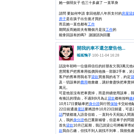
她一個弱女子 也三十多歲了 一直單身
請問 要如何申請 拿回他那八年所支付的
房屋
貸
房子
是在孩子出生後才買的
而且她一直也都有
工作
期間反而她前夫有幾個月是沒
工作
的
能拿回該有的嗎? 謝謝諮詢回覆
開我的車不還怎麼告他...
呱呱鴨子
100-11-04 16:28
話說年初時一位值得信任的好朋友欠我3萬元他
意間客戶把舊車用低價與他換ㄧ部新2手車，於
客戶的舊車用我名字
貸款
買進我的名下，約定
及ㄧ切該車的
費用
他會繳，講好會盡快把車賣掉
萬元。
可是他並沒有把車賣掉，而是持續使用該車，
有推託的理由，不過到9月為止
貸款
都有按時
繳
10月17日要驗車把
身分證
與行照
保險
卡交給他
22日前通過
電話
要將證件10月23日歸還，可是
話
門號都進入語音信箱，ㄧ直到今天宛如人間
人，我的
身分證
也已重新補發，但是車子的問
首先
貸款
10月已延期，我已請貸公司將帳單寄
款
我自己繳，但找不到人就找不到車，我很焦