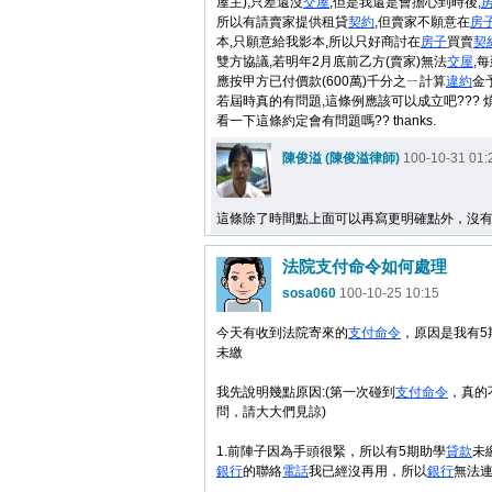
屋主),只差還沒
交屋
,但是我還是會擔心到時後,
所以有請賣家提供租貸
契約
,但賣家不願意在
房
本,只願意給我影本,所以只好商討在
房子
買賣
契
雙方協議,若明年2月底前乙方(賣家)無法
交屋
,
應按甲方已付價款(600萬)千分之ㄧ計算
違約
金予
若屆時真的有問題,這條例應該可以成立吧??? 
看一下這條約定會有問題嗎?? thanks.
陳俊溢 (陳俊溢律師)
100-10-31 01:
這條除了時間點上面可以再寫更明確點外，沒
法院支付命令如何處理
sosa060
100-10-25 10:15
今天有收到法院寄來的
支付命令
，原因是我有5
未繳
我先說明幾點原因:(第一次碰到
支付命令
，真的
問，請大大們見諒)
1.前陣子因為手頭很緊，所以有5期助學
貸款
未
銀行
的聯絡
電話
我已經沒再用，所以
銀行
無法