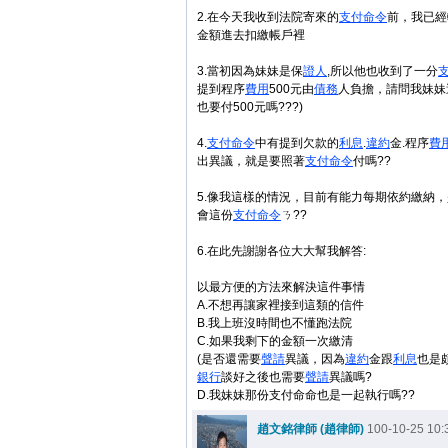
2.在今天我收到法院寄來的
支付命令
前，我已經
金額進去扣繳帳戶裡
3.當初因為妹妹是保
證人
,所以他也收到了一分
提到程序
費用
500元由
債務
人負擔，請問我妹妹
也要付500元嗎???)
4.
支付命令
中有提到欠款的
利息
.
違約
金.程序
費
出異議，就是要照著
支付命令
付嗎??
5.像我這樣的情況，目前有能力每期依約繳納
會這份
支付命令
ㄋ??
6.在此先謝謝各位大大幫我解答:
以最方便的方法來解決這件事情
A.不想再讓家裡接到這類的信件
B.我上班沒時間也不懂跑法院
C.如果我剩下的金額一次繳清
(是否還需要
聲請
異議，因為
違約
金跟
利息
也是
銀行
談好之後也需要
聲請
異議嗎?
D.我妹妹那份支付命命也是一起執行嗎??
趙文銘律師 (趙律師)
100-10-25 10: