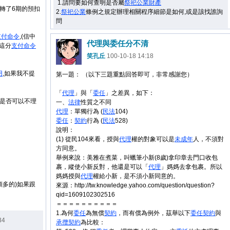
1.請問要如何查明是否屬
祭祀公業
財產
轉了6期的預扣
2.
祭祀公業
條例之規定辦理相關程序細節是如何,或是該找誰詢
問
支付命令
,(信中
代理與委任分不清
這分
支付命令
笑孔丘
100-10-18 14:18
用
,如果我不提
第一題： （以下三題重點回答即可，非常感謝您）
「
代理
」與「
委任
」之差異，如下：
，是否可以不理
一、
法律
性質之不同
代理
：單獨行為 (
民法
104)
委任
：
契約
行為 (
民法
528)
說明：
(1) 從民104來看，授與
代理
權的對象可以是
未成年
人，不須對
方同意。
舉例來說：美雅在煮菜，叫蠟筆小新(8歲)拿印章去門口收包
裹，縱使小新反對，他還是可以「
代理
」媽媽去拿包裹。所以
媽媽授與
代理
權給小新，是不須小新同意的。
頗多的)如果跟
來源：http://tw.knowledge.yahoo.com/question/question?
qid=1609102302516
＝＝＝＝＝＝＝＝＝＝
1.為何
委任
為無償
契約
，而有償為例外，茲舉以下
委任
契約
與
34
承攬
契約
為比較：