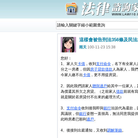
這樣會被告刑法356條及民法
雨天
100-11-23 15:38
您好：
1、家人欠
卡債
，收到
支付命令
，名下有全家人
分之一房產，但因
房子
貸款
借款
人為家人，我
今家人繳不出
卡債
，更不用提房貸。
2、因此我們請家人
贈與
過戶
給其中一位家人，
為償還其所欠之房貸。（之前家人
借款
前就有
就是關於若房貸付不出來的處理方式）
3、
支付命令
收到後我即與
銀行
洽談代為還款，
異議狀，但
銀行
姿態一直很高，無法同意我提
此時房產已順利
過戶
。
4、後接到出庭通知，又收到
調解
筆錄
。