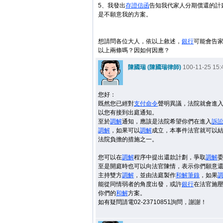
5、我發出
存證信函
告知我代家人分期償還的計
是不願意我的方案。
想請問各位大人，依以上敘述，
銀行
可能會告
以上兩條嗎？因如何因應？
陳國瑞 (陳國瑞律師)
100-11-25 15:
您好：
既然您已經對
支付命令
聲明異議，法院就會進
以您有接到出庭通知。
至於
調解
通知，應該是法院希望你們在進入
訴
調解
，如果可以
調解
成立，本事件法官就可以
法院負擔的措施之一。
您可以在
調解
程序中提出還款計劃，爭取
調解
至是開庭時也可以向法官陳情，表示你們願意
主持雙方
調解
，並由法庭製作
和解
筆錄
，如果
能從同情弱者的角度出發，或許
銀行
在法官施
你們的
和解
方案。
如有疑問請電02-23710851詢問，謝謝！