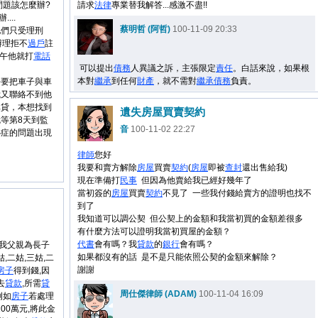
問題該怎麼辦?
請求
法律
專業替我解答...感激不盡!!
...
蔡明哲 (阿哲)
100-11-09 20:33
他們只受理刑
辦理拒不
過戶
註
下午他就打
電話
可以提出
債務
人異議之訴，主張限定
責任
。白話來說，如果根
本對
繼承
到任何
財產
，就不需對
繼承
債務
負責。
好要把車子與車
我又聯絡不到他
車貸，本想找到
遺失房屋買賣契約
等第8天到監
音
100-11-02 22:27
心症的問題出現
律師
您好
我要和賣方解除
房屋
買賣
契約
(
房屋
即被
查封
還出售給我)
現在準備打
民事
但因為他賣給我已經好幾年了
當初簽的
房屋
買賣
契約
不見了 一些我付錢給賣方的證明也找不
到了
我知道可以調公契 但公契上的金額和我當初買的金額差很多
有什麼方法可以證明我當初買屋的金額？
代書
會有嗎？我
貸款
的
銀行
會有嗎？
,我父親為長子
如果都沒有的話 是不是只能依照公契的金額來解除？
姑,二姑,三姑,二
謝謝
房子
得到錢,因
去
貸款
,所需
貸
周仕傑律師 (ADAM)
100-11-04 16:09
例如
房子
若處理
100萬元,將此金