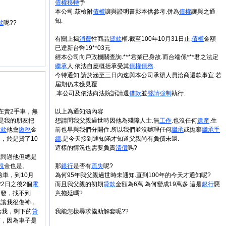
債權
移轉
予
本公司.茲檢附
債權
讓與證明書影本供參考.併為
債權
讓與之通
知.
款
呢??
有關上揭
消費
性商品
貸款
權.截至100年10月31日止.
債權
金額
已達新台幣19**03元
經本公司向戶政機關查詢.***君業已身故.而台端係***君之法定
繼承
人.依法自應概括承受其
債權
債務
.
今特通知.請於涵至三日內速與本公司承辦人員洽商還款事宜.若
屆期仍未獲見覆
.本公司及依法向法院訴請還
借款
並
聲請
強制
執行
.
在賣2手車，無
以上為通知涵內容
是我的朋友把
想請問我父親過世時因他為殘障人士.無
工作
.也沒任何
遺產
.生
貸款
他會
繳稅
金
前也早與我們分開住.所以我們並沒辦理任何
繼承
或拋棄
繼承
手
，於是貸了10
續
.是今天接到通知涵才知道父親尚有負債未還.
這樣的情況也需要負責
清償
嗎?
我問過他但總是
稅
金也是。
那
銀行
是否有
疏失
呢?
驗車，到10月
為何95年我父親過世時未通知.直到100年的今天才通知呢?
22日之後2個
電
而且我父親的初期
貸款
金額為6萬.為何變成19萬多.這是
銀行
惡
蒸發，找不到
意拖延嗎?
題讓我很傷神，
給我，剩下的
貸
我能怎樣尋求協助解套呢??
慮，因為車子是