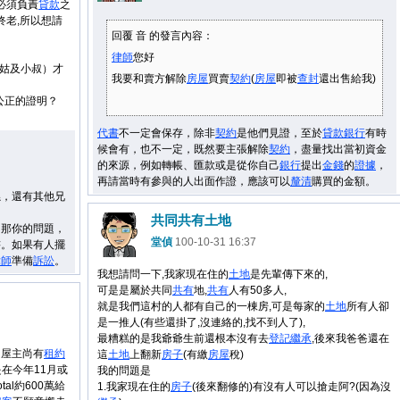
必須負責
貸款
之
終老,所以想請
回覆 音 的發言內容：
律師
您好
姑及小叔）才
我要和賣方解除
房屋
買賣
契約
(
房屋
即被
查封
還出售給我)
公正的證明？
代書
不一定會保存，除非
契約
是他們見證，至於
貸款
銀行
有時
候會有，也不一定，既然要主張解除
契約
，盡量找出當初資金
的來源，例如轉帳、匯款或是從你自己
銀行
提出
金錢
的
證據
，
再請當時有參與的人出面作證，應該可以
釐清
購買的金額。
孫，還有其他兄
共同共有土地
，那你的問題，
堂偵
100-10-31 16:37
書。如果有人擺
律師
準備
訴訟
。
我想請問一下,我家現在住的
土地
是先輩傳下來的,
可是是屬於共同
共有
地,
共有
人有50多人,
就是我們這村的人都有自己的一棟房,可是每家的
土地
所有人卻
是一推人(有些還掛了,沒連絡的,找不到人了),
最糟糕的是我爺爺生前還根本沒有去
登記
繼承
,後來我爸爸還在
因屋主尚有
租約
這
土地
上翻新
房子
(有繳
房屋
稅)
是在今年11月或
我的問題是
otal約600萬給
1.我家現在住的
房子
(後來翻修的)有沒有人可以搶走阿?(因為沒