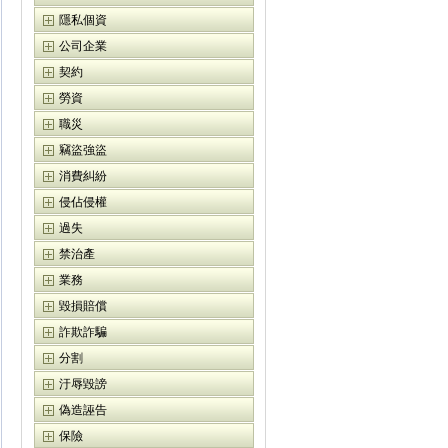
隱私個資
公司企業
契約
勞資
職災
竊盜強盜
消費糾紛
侵佔侵權
過失
禁治產
業務
毀損賠償
詐欺詐騙
分割
汙辱毀謗
偽造誣告
保險