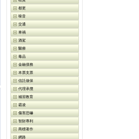
租賃
都更
噪音
交通
車禍
酒駕
醫療
毒品
金融債務
本票支票
信託做保
代理承攬
補習教育
霸凌
傷害恐嚇
智財專利
商標著作
網路