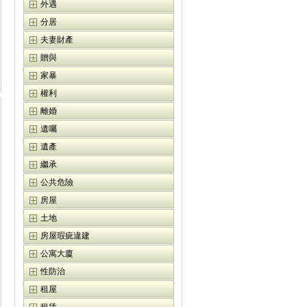
外遇
分居
夫妻財產
贈與
家暴
權利
離婚
遺囑
遺產
繼承
公共危險
房屋
土地
房屋瑕疵違建
公寓大廈
性防治
租屋