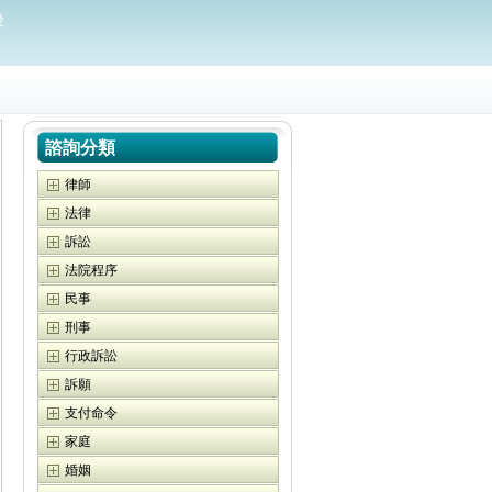
愛
諮詢分類
律師
法律
訴訟
法院程序
民事
刑事
行政訴訟
訴願
支付命令
家庭
婚姻