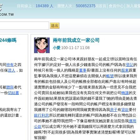
目前線上：
184389 人
，瀏覽人次：
500852375
回首頁
│
會員中心
│
加入最
244條嗎
兩年前我成立一家公司
小愛
100-11-17 11:08
兩年前我成立一家公司!本來跟好朋友一起成立!所以當時沒有任
共同
持有
之四
何字據!只約定好一個人出多少錢進我公司的帳戶!因為在
登記
的
們任保
證人
，如
時候只有我一個人的職稱是
董事
長!書面上沒有任何的
股東
跟董
監事!因為我個人不想這麼麻煩在去開個人的
帳號
!所以後來我所
有的帳款包括個人及公司的帳務全部都在此帳戶進出!有時候超
其被
贈與
者代
過實際的金額有時候少了一點!後來朋友因為一些意見不合我把
寫一份
切結書
，
公司賣回去給她!結果我也沒有先寫任何文件就把公司
轉讓
的文
件簽給她!結果朋友把該退給我的錢不還我了!她的理由是她去查
過公司的帳戶發現有一段時間公司的帳戶裡沒有剩很多錢懷疑
因此我寄出了
我娜用了公司的錢!那段時間我確實覺得因為我
房子
有
貸款
要付
供的還款計畫，
銀行
利息
所以把錢先轉到還款的帳戶!因為她都不在台灣也說公
司的事她不過問!我想問一下像這種情況她說要去法院告我
挪用
公款
可以成立嗎?另外她不還我錢我可以用甚麼方式拿回我的
錢嗎?對不起寫很多!因為我希望事實陳述清楚點喔!希望可以幫
幫我喔!