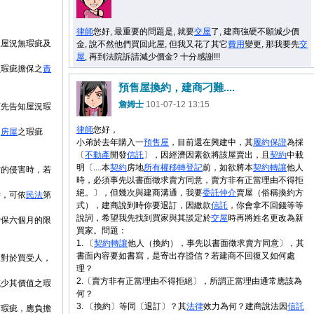
律師
您好, 最重要的問題是, 就要
交屋
了, 建商強硬不願減少價
及屋況無瑕疵及
金, 說不然他們買回此屋, 但我又花了其它
費用
變更, 那我要先
交
屋
, 再到法院訴請減少價金? 十分感謝!!!
負瑕疵擔保之
責
預售屋換約，建商刁難....
詹姆士
101-07-12 13:15
預先告知屋況瑕
律師
您好，
知
房屋
之瑕疵
小弟於去年購入一
預售屋
，目前還在興建中，其
履約保證
為採
〔
不
動產
開發
信託
〕，因經濟因素欲將該屋賣出，且
契約
中載
明〔....本
契約
房地
所有權
移轉
登記
前，如欲將本
契約
轉讓
他人
當的侵害時，若
時，必須事先以書面徵求賣方同意，賣方非有正當理由不得拒
絕。〕，但幾次與建商溝通，我要
委託
仲介
賣屋（俗稱換約方
時，可依
民法
第
式），建商說到時你要退訂，因繳款
信託
，你會拿不回錢等等
說詞，希望我先找到買家與其談定於
交屋
時再將姓名更改為新
擔保六個月的限
買家。問題：
1. 〔
契約
轉讓
他人（換約），事先以書面徵求賣方同意〕，其
書面內容要如書寫，是寄出存證信？若建商不回復又如何處
人對於買受人，
理？
2.〔賣方非有正當理由不得拒絕〕，所謂正當理由通常應該為
減少其價值之瑕
何？
3. 〔換約〕等同〔退訂〕？其
法律
效力為何？建商說法因
信託
有瑕疵，應負擔