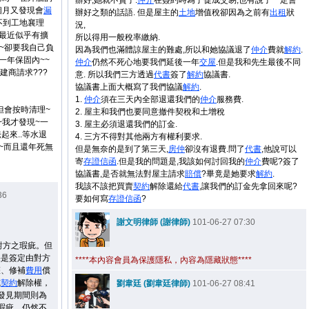
辦好,她就不賣了.
仲介
在簽約時為了促成交易,也有說了一定會
一個月又發現會
漏
辦好之類的話語. 但是屋主的
土地
增值稅卻因為之前有
出租
狀
不到工地襄理
況,
但最近似乎有擴
所以得用一般稅率繳納.
~~卻要我自己負
因為我們也滿體諒屋主的難處,所以和她協議退了
仲介
費就
解約
.
一年保固內~~
仲介
仍然不死心地要我們延後一年
交屋
.但是我和先生最後不同
建商請求???
意. 所以我們三方透過
代書
簽了
解約
協議書.
協議書上面大概寫了我們協議
解約
.
1.
仲介
須在三天內全部退還我們的
仲介
服務費.
但會按時清理~
2. 屋主和我們也要同意撤件契稅和土增稅
~我才發現~一
3. 屋主必須退還我們的訂金.
起來..等水退
4. 三方不得對其他兩方有權利要求.
~而且還年死無
但是無奈的是到了第三天,
房仲
卻沒有退費.問了
代書
,他說可以
寄
存證信函
.但是我的問題是,我該如何討回我的
仲介
費呢?簽了
協議書,是否就無法對屋主請求
賠償
?畢竟是她要求
解約
.
我該不該把買賣
契約
解除還給
代書
,讓我們的訂金先拿回來呢?
36
要如何寫
存證信函
?
謝文明律師 (謝律師)
101-06-27 07:30
對方之瑕疵。但
果是簽定由對方
****本內容會員為保護隱私，內容為隱藏狀態****
權、修補
費用
償
或
契約
解除權，
劉韋廷 (劉韋廷律師)
101-06-27 08:41
發見期間則為
瑕疵，仍然不