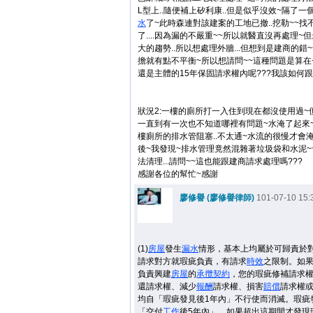
L型上..隨便補上矽利康..但是似乎沒效~隔了
水
了~此時森連對該建案的工地已撤..挖勒~~找
了....因為漏的不嚴重~~所以就醫直沒再處理~
大的趨勢..所以想處理外牆...但想到是建商的錯
擔就有點不平衡~所以想請問~~這種問題是算在
還是主體的15年保固請求權內呢???我該如何跟
狀況2:一樓的廁所打一入住到現在都沒使用過~
一直到有一次也不知道哪裡有問題~水淹了起來
樓廁所的排水管阻塞..不太通~水流的很慢才會淹
後~我發現~排水管理竟然混雜著垃圾袋和水泥~
法清理...請問~~這也能跟建商請求處理嗎???
感謝各位的幫忙~感謝
廖修譽 (廖修譽律師)
101-07-10 15:
(1)
房屋
發生
漏水
情形，基本上均屬於可歸責於
請求對方就瑕疵負責，有請求
時效
之限制。如
負責興建
房屋
的
承攬
契約
，您的瑕疵修補請求
還請求權、減少
報酬
請求權、損害
賠償
請求權
均自「瑕疵發見後1年內」不行使而消滅。瑕疵
「交付
工作
後5年內」，如果超出這期間才發現