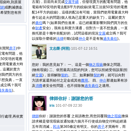
古屋)，目前尚未完成
交屋
手續
，但發現賣方的配電有問題，他
大瑕疵時,則原屋
電箱有50安培的電去配8平方的絞線(依電工法規50安培的電應
契約
或酌減價金.
配14平方的絞線)，這樣的配法有可能，當我們使用電量過大時
上希望對您有所
會引起走火的問題(個人視為已是重大的缺失了)，這屬於賣方
的
責任
嗎？(如果我們住進來，這已經嚴重影響到我們買方的生
命
財產
安全)，我有去和賣方溝通，但對方一直不想負責，一直
推托那是十幾年前配好的，試問這樣的現況
交屋
成立嗎？我可
以採取什麼樣的
法律
行動(這樣
仲介
是不是有無
過失
責任
)。
有買間
房子
(中
文志榮 (阿照)
101-07-12 16:51
配電有問題，他
50安培的電應
使用電量過大時
您好﹕我的意見如下﹕ 一、這是一個
物之瑕疵
擔保之問題。
)，這屬於賣方
(物有瑕疵) 二、依照最高法院的判決，您可以拒絕受領該屋(拒
到我們買方的生
絕
交屋
)，並得解除
契約
。 三、如果解除
契約
時，就可以向對
不想負責，一直
方請求返還所給付之定金或其他
費用
。 四、
仲介
那邊如果有涉
屋
成立嗎？我可
及
消費
者安全性問題，也不排除無
過失
責任
之適用。
過失
責任
)。
律師你好：謝謝您的答
iris
101-07-09 22:30
律師
你好：謝謝您的答覆 之前請教您,而您回覆我
物之瑕疵
擔保
重行處理,再依實
請求權是發現瑕疵並通知後六個月不行使或自物交付時起經過
五年而消滅，
民法
第365條定有明文。你的
房子
才買兩年，而