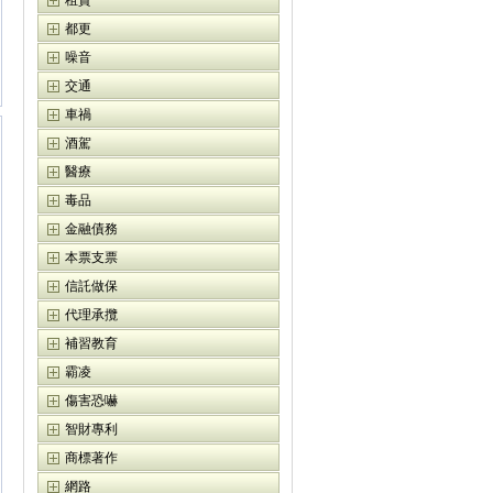
租賃
都更
噪音
交通
車禍
酒駕
醫療
毒品
金融債務
本票支票
信託做保
代理承攬
補習教育
霸凌
傷害恐嚇
智財專利
商標著作
網路