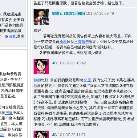
告贏了只是回復原狀，但若告輸就全盤皆輸，錢也沒了。
劉韋廷 (劉韋廷律師)
101-07-16 08:49
, 我建議先處
有多少,必要時
也不是你們樂見
您好，
那我要看該協議
1.若可確定實屋與當初廣告傳單上內容有極大落差，可向
作一個
清算
,畢竟
公平交易委員會
檢舉
違反
不實廣告
規定。但違反公平交易法只
是行政罰鍰，若要為自己權益仍與建商洽談較好。
2.若與建商洽談不成，再訴請減少價金。
JC
101-07-22 10:42
要裝修時發現賣
-這是不對的配
律師
您好, 目前我的狀況是即將
交屋
, 我們也花了幾10萬在磁磚,
但是用消極態度
地板的變更上, 但發現問題1) 3樓浴室多出支管道間(1.2樓在原
賣方的消極處理
圖面有晝出), 建商告知是設計師漏畫, 但此浴室原本就很狹小,
，是否正確。
多了管道間在淋浴時空間就會更小, 問題2) 1樓浴室上方樓梯設
計淨高不足, 所以建商就把樓梯往下一階, 但會造成廁所的高度
司向台端購買座
變很矮; 這兩點是我最無法忍受的, 其它還有一些窗戶未開那個
售該
房屋
予本人
我覺得免強可以接受. 但建商現在說法是 1)管道間本來就無法
配電不良等相關
移除 2) 樓梯淨高不足已解決,底下的廁所就請我們接受, 要求減
關規定，本人可
少價金, 不可能. 請問那我現在該怎麼辦?
，該函到台端仍
訴訟
，希勿自誤
JC
101-07-22 11:07