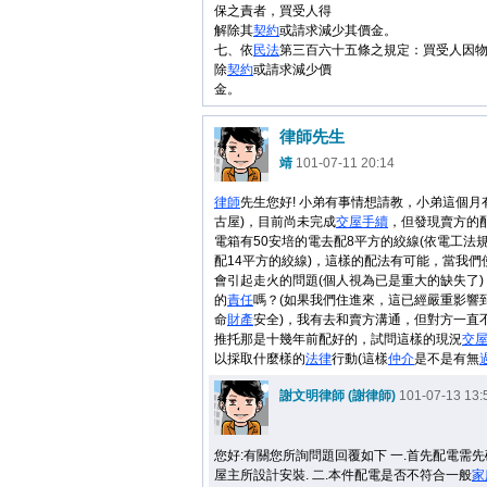
保之責者，買受人得
解除其
契約
或請求減少其價金。
七、依
民法
第三百六十五條之規定：買受人因
除
契約
或請求減少價
金。
律師先生
靖
101-07-11 20:14
律師
先生您好! 小弟有事情想請教，小弟這個月
古屋)，目前尚未完成
交屋
手續
，但發現賣方的
電箱有50安培的電去配8平方的絞線(依電工法規
配14平方的絞線)，這樣的配法有可能，當我們
會引起走火的問題(個人視為已是重大的缺失了
的
責任
嗎？(如果我們住進來，這已經嚴重影響
命
財產
安全)，我有去和賣方溝通，但對方一直
推托那是十幾年前配好的，試問這樣的現況
交
以採取什麼樣的
法律
行動(這樣
仲介
是不是有無
謝文明律師 (謝律師)
101-07-13 13:
您好:有關您所詢問題回覆如下 一.首先配電需
屋主所設計安裝. 二.本件配電是否不符合一般
家