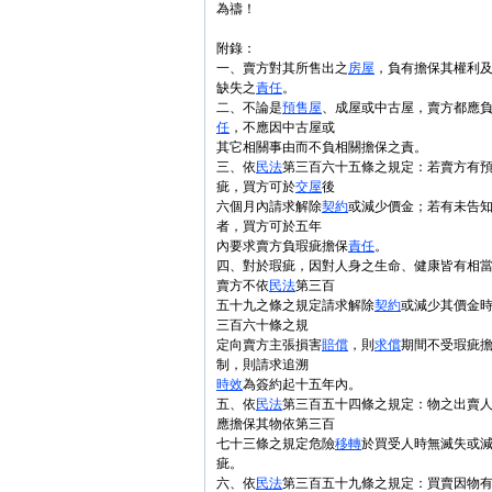
為禱！
附錄：
一、賣方對其所售出之
房屋
，負有擔保其權利
缺失之
責任
。
二、不論是
預售屋
、成屋或中古屋，賣方都應
任
，不應因中古屋或
其它相關事由而不負相關擔保之責。
三、依
民法
第三百六十五條之規定：若賣方有
疵，買方可於
交屋
後
六個月內請求解除
契約
或減少價金；若有未告
者，買方可於五年
內要求賣方負瑕疵擔保
責任
。
四、對於瑕疵，因對人身之生命、健康皆有相
賣方不依
民法
第三百
五十九之條之規定請求解除
契約
或減少其價金
三百六十條之規
定向賣方主張損害
賠償
，則
求償
期間不受瑕疵
制，則請求追溯
時效
為簽約起十五年內。
五、依
民法
第三百五十四條之規定：物之出賣
應擔保其物依第三百
七十三條之規定危險
移轉
於買受人時無滅失或
疵。
六、依
民法
第三百五十九條之規定：買賣因物