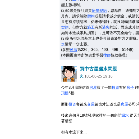
能主張權利。
(2)如果是簽訂買賣
房屋
契約
，您應自「通知對
月內」請求解除
契約
或是請求減少價金，或請
果您有持續請求，仍未修補好，就只能轉請求
契約
。但對方就
施工
有所
過失
的話，而造成其
如淹水造成家具損害），是可依不完全給付，
(3)廁所排水管基本上也是可歸責於對方之瑕疵
水
情形一併主張。
(參照
民法
第226、365、490、499、514條)
(本回覆由本所陳奕君學習
律師
協助整理）
買中古屋漏水問題
久
101-06-25 19:16
今年3月底跟信義
房屋
買了一間
投資
客的
房子
(
頂樓
5樓
而那
投資
客後來
交屋
後也才知道也是
房屋
公司(
後來這個月18號發現家裡的一個房間
漏水
從天
著牆壁
都有水流下來....