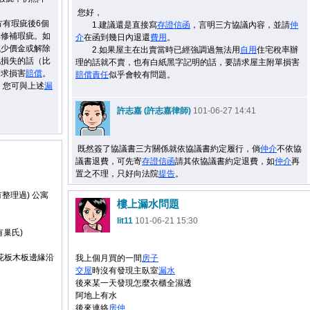
您好，
方有瑕疵後6個
1.建議還是直接寫
存證信函
，言明三方協議內容，並請
仲
其修補瑕疵。如
介
在函到幾日內退還
費用
。
減少價金或解除
2.如果屋主在出賣當時已經強調過無法用
自用
住宅稅率辦
他損失的話（比
理的話就不賣，也有白紙黑字記明的話，要請求屋主附單損害
請求損害
賠償
。
賠償
責任
似乎會較有問題。
。您可與上述
漏
許志嘉 (許志嘉律師)
101-06-27 14:41
既然簽了協議書三方關係就依協議書約定履行，倘
仲介
不依協
議書退費，可先寄
存證信函
請其依協議書約定退費，如
仲介
再
置之不理，只好向法院
提告
。
有整理過) 公寓
樓上漏水問題
lit11
101-06-21 15:30
有巢氏)
花板木板邊緣沿
我上個月買的一間
房子
交屋
時沒有發現主臥室
漏水
後來某一天發現怎麼衣櫃全濕透
阿地上有水
後來連絡
房仲