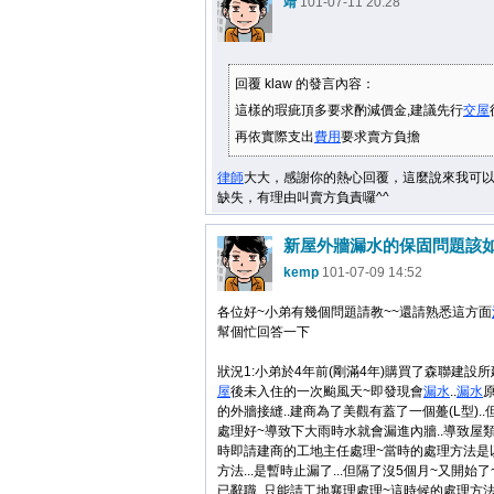
靖
101-07-11 20:28
回覆 klaw 的發言內容：
這樣的瑕疵頂多要求酌減價金,建議先行
交屋
再依實際支出
費用
要求賣方負擔
律師
大大，感謝你的熱心回覆，這麼說來我可
缺失，有理由叫賣方負責囉^^
kemp
101-07-09 14:52
各位好~小弟有幾個問題請教~~還請熟悉這方面
幫個忙回答一下
狀況1:小弟於4年前(剛滿4年)購買了森聯建設所建
屋
後未入住的一次颱風天~即發現會
漏水
..
漏水
的外牆接縫..建商為了美觀有蓋了一個躉(L型).
處理好~導致下大雨時水就會漏進內牆..導致屋類
時即請建商的工地主任處理~當時的處理方法是
方法...是暫時止漏了...但隔了沒5個月~又開始
已辭職..只能請工地襄理處理~這時候的處理方法