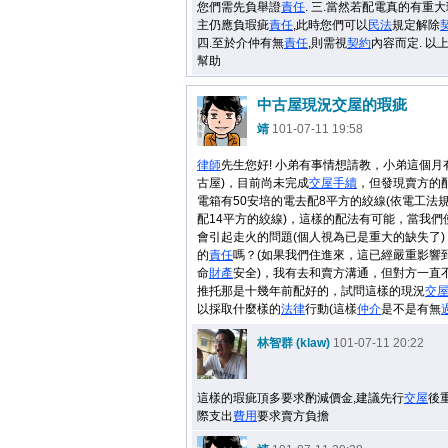
您們需先負舉證
責任
. 三.當然若配電真的有重
主仍應負瑕疵
責任
,此時您們可以
民法
規定解除
四.至於介仲有無
責任
,則需視
契約
內容而定. 以
幫助
中古屋現況交屋的瑕疵
靖
101-07-11 19:58
律師
先生您好! 小弟有事情想請教，小弟這個月
古屋)，目前尚未完成
交屋
手續
，但發現賣方的
電箱有50安培的電去配8平方的絞線(依電工法規
配14平方的絞線)，這樣的配法有可能，當我們
會引起走火的問題(個人視為已是重大的缺失了
的
責任
嗎？(如果我們住進來，這已經嚴重影響
命
財產
安全)，我有去和賣方溝通，但對方一直
推托那是十幾年前配好的，試問這樣的現況
交
以採取什麼樣的
法律
行動(這樣
仲介
是不是有無
林智群 (klaw)
101-07-11 20:22
這樣的瑕疵頂多要求酌減價金,建議先行
交屋
後
際支出
費用
要求賣方負擔