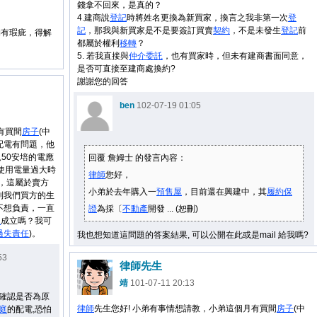
錢拿不回來，是真的？
4.建商說
登記
時將姓名更換為新買家，換言之我非第一次
登
記
，那我與新買家是不是要簽訂買賣
契約
，不是未發生
登記
前
物有瑕疵，得解
都屬於權利
移轉
？
5. 若我直接與
仲介
委託
，也有買家時，但未有建商書面同意，
是否可直接至建商處換約?
謝謝您的回答
ben
102-07-19 01:05
有買間
房子
(中
配電有問題，他
50安培的電應
回覆 詹姆士 的發言內容：
使用電量過大時
律師
您好，
)，這屬於賣方
小弟於去年購入一
預售屋
，目前還在興建中，其
履約保
到我們買方的生
不想負責，一直
證
為採〔
不
動產
開發 ... (恕刪)
屋
成立嗎？我可
過失
責任
)。
我也想知道這問題的答案結果, 可以公開在此或是mail 給我嗎?
53
律師先生
靖
101-07-11 20:13
先確認是否為原
律師
先生您好! 小弟有事情想請教，小弟這個月有買間
房子
(中
庭
的配電,恐怕