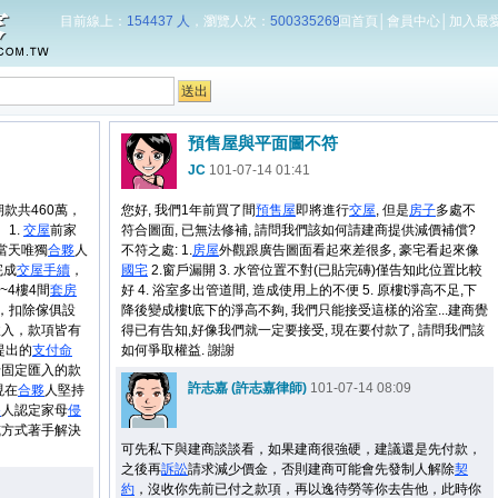
目前線上：
154437 人
，瀏覽人次：
500335269
回首頁
│
會員中心
│
加入最
預售屋與平面圖不符
JC
101-07-14 01:41
款共460萬，
您好, 我們1年前買了間
預售屋
即將進行
交屋
, 但是
房子
多處不
 1.
交屋
前家
符合圖面, 已無法修補, 請問我們該如何請建商提供減價補償?
當天唯獨
合夥
人
不符之處: 1.
房屋
外觀跟廣告圖面看起來差很多, 豪宅看起來像
完成
交屋
手續
，
國宅
2.窗戶漏開 3. 水管位置不對(已貼完磚)僅告知此位置比較
~4樓4間
套房
好 4. 浴室多出管道間, 造成使用上的不便 5. 原樓t淨高不足,下
，扣除傢俱設
降後變成樓t底下的淨高不夠, 我們只能接受這樣的浴室...建商覺
收入，款項皆有
得已有告知,好像我們就一定要接受, 現在要付款了, 請問我們該
提出的
支付命
如何爭取權益. 謝謝
母固定匯入的款
許志嘉 (許志嘉律師)
101-07-14 08:09
現在
合夥
人堅持
夥
人認定家母
侵
或方式著手解決
可先私下與建商談談看，如果建商很強硬，建議還是先付款，
之後再
訴訟
請求減少價金，否則建商可能會先發制人解除
契
約
，沒收你先前已付之款項，再以逸待勞等你去告他，此時你