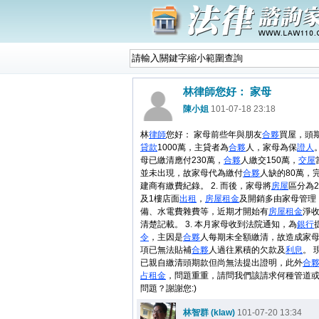
林律師您好： 家母
陳小姐
101-07-18 23:18
林
律師
您好： 家母前些年與朋友
合夥
買屋，頭期
貸款
1000萬，主貸者為
合夥
人，家母為保
證人
。
母已繳清應付230萬，
合夥
人繳交150萬，
交屋
並未出現，故家母代為繳付
合夥
人缺的80萬，
建商有繳費紀錄。 2. 而後，家母將
房屋
區分為2
及1樓店面
出租
，
房屋
租金
及開銷多由家母管理
備、水電費雜費等，近期才開始有
房屋
租金
淨
清楚記載。 3. 本月家母收到法院通知，為
銀行
令
，主因是
合夥
人每期未全額繳清，故造成家
項已無法貼補
合夥
人過往累積的欠款及
利息
。 
已親自繳清頭期款但尚無法提出證明，此外
合
占
租金
，問題重重，請問我們該請求何種管道
問題？謝謝您:)
林智群 (klaw)
101-07-20 13:34