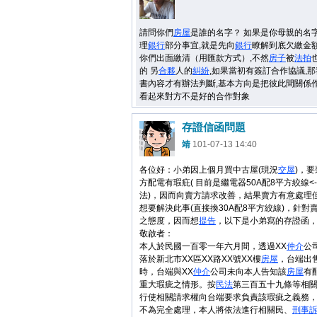
請問你們
房屋
是誰的名字？ 如果是你母親的名字
理
銀行
部分事宜,就是先向
銀行
瞭解到底欠繳金額
你們出面繳清（用匯款方式）,不然
房子
被
法拍
的 另
合夥
人的
糾紛
,如果當初有簽訂合作協議,
書內容才有辦法判斷,基本方向是把彼此間關係
看起來對方不是好的合作對象
存證信函問題
靖
101-07-13 14:40
各位好：小弟因上個月買中古屋(現況
交屋
)，
方配電有瑕疪( 目前是繼電器50A配8平方絞線<
法)，因而向賣方請求改善，結果賣方有意處理
想要解決此事(直接換30A配8平方絞線)，針對
之態度，因而想
提告
，以下是小弟寫的存證函
敬啟者：
本人於民國一百零一年六月間，透過XX
仲介
公
落於新北市XX區XX路XX號XX樓
房屋
，台端出
時，台端與XX
仲介
公司未向本人告知該
房屋
有
重大瑕疵之情形。按
民法
第三百五十九條等相
行使相關請求權向台端要求負責該瑕疵之義務
不為完全處理，本人將依法進行相關民、
刑事