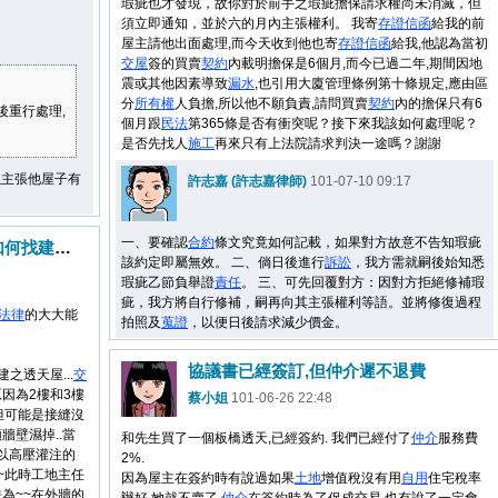
瑕疵也才發現，故你對於前手之瑕疵擔保請求權尚未消滅，但
須立即通知，並於六的月內主張權利。 我寄
存證信函
給我的前
屋主請他出面處理,而今天收到他也寄
存證信函
給我,他認為當初
交屋
簽的買賣
契約
內載明擔保是6個月,而今已過二年,期間因地
震或其他因素導致
漏水
,也引用大廈管理條例第十條規定,應由區
分
所有權
人負擔,所以他不願負責,請問買賣
契約
內的擔保只有6
後重行處理,
個月跟
民法
第365條是否有衝突呢？接下來我該如何處理呢？
是否先找人
施工
再來只有上法院請求判決一途嗎？謝謝
以主張他屋子有
許志嘉 (許志嘉律師)
101-07-10 09:17
一、要確認
合約
條文究竟如何記載，如果對方故意不告知瑕疵
新屋外牆漏水的保固問題該如何找建商處理呢??
該約定即屬無效。 二、倘日後進行
訴訟
，我方需就嗣後始知悉
瑕疵乙節負舉證
責任
。 三、可先回覆對方：因對方拒絕修補瑕
疵，我方將自行修補，嗣再向其主張權利等語。並將修復過程
法律
的大大能
拍照及
蒐證
，以便日後請求減少價金。
協議書已經簽訂,但仲介遲不退費
之透天屋...
交
原因為2樓和3樓
蔡小姐
101-06-26 22:48
.但可能是接縫沒
牆壁濕掉..當
和先生買了一個板橋透天,已經簽約. 我們已經付了
仲介
服務費
以高壓灌注的
2%.
了~此時工地主任
因為屋主在簽約時有說過如果
土地
增值稅沒有用
自用
住宅稅率
為~~在外牆的