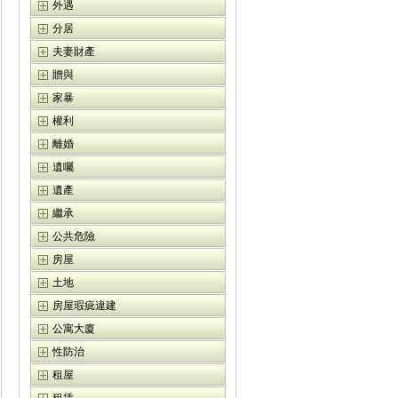
外遇
分居
夫妻財產
贈與
家暴
權利
離婚
遺囑
遺產
繼承
公共危險
房屋
土地
房屋瑕疵違建
公寓大廈
性防治
租屋