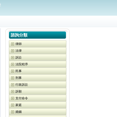
愛
諮詢分類
律師
法律
訴訟
法院程序
民事
刑事
行政訴訟
訴願
支付命令
家庭
婚姻