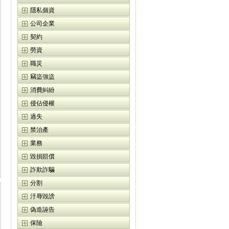
隱私個資
公司企業
契約
勞資
職災
竊盜強盜
消費糾紛
侵佔侵權
過失
禁治產
業務
毀損賠償
詐欺詐騙
分割
汙辱毀謗
偽造誣告
保險