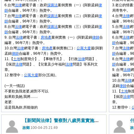
6.台灣
法律
網電子書：政府
採購法
案例實務（一）(與劉孟錦
律
3.老公的情
師
合編著，96年7月）熱賣中。
局寄售中。
7.台灣
法律
網電子書：政府
採購法
案例實務（二）(與劉孟錦
律
4.台灣
法律
網
師
合編著，96年7月）熱賣中。
編著，96年6
8.台灣
法律
網電子書：政府
採購法
案例實務（三）(與劉孟錦
律
5.台灣
法律
網
師
合編著，96年7月）熱賣中。
編著，96年7
9. 台灣
法律
網電子書：
房地產
案例實務（一）(與劉孟錦
律師
合
6.台灣
法律
網
編著，96年7月）熱賣中。
師
合編著，9
10.台灣
法律
網電子書：
房地產
案例實務(二)：
公寓大廈
篇(與劉
7.台灣
法律
網
孟錦
律師
合編著，96年7月）熱賣中。
師
合編著，9
11.【
土地
制度簡介】、【事物手扎】、【行政
法律
問題】、
8.台灣
法律
網
【保證
法律
問題】、【兒童及少年福利
法律
問題】等系列文
師
合編著，9
章。
9. 台灣
法律
網
12.整理中：
公寓大廈
部分(五南)。
編著，96年
10.台灣
法律
(一天一情話)
孟錦
律師
合編
不要欺負我老婆,絕對不可以
11.【
土地
制
如果欺負她,我將........
【保證
法律
問
老婆:
章。
這是我為妳,所能做的
12.整理中：
【新聞與法律】警察對八歲男童實施酒測，可以嗎？
故鄉
100-04-25 21:49
故