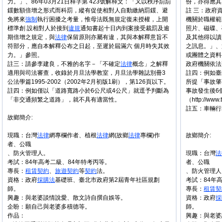
力。」、86年03月21日釋字第 423號解釋文：「又以秩序罰罰
份，亦得應其
鍰數額倍增之形式而科罰，縱有促使相對人自動繳納罰鍰、避
註 三：政府
免將來
強制
執行困擾之考量，惟母法既無規定復未授權，上開
機關於職權範
標準創 設相對人於接到
違規
通知書起十日內到案接受裁罰及逾
照片、磁碟、
期倍增之規定，與
法律
保留原則亦屬有違，其與本解釋意旨不
及其他得以讀
符部分，應自本解釋公布之日起，至遲於屆滿六 個月時失其效
之訊息。」、
力。」參照。
或團體之資料
註三：請參李建良，不雅的名字－「不確定
法律
概念」之解釋
政府機關依法
適用與司法審查，收錄於月旦法學教室，月旦法學雜誌別冊3
註四：例如臺
公法學篇1995-2002（2002年2月初版1刷），第126頁以下。
所提「事故肇
註四：例如僅以「道路寬路小於6公尺或4公尺」就逕予判斷為
事故發生後6
「非交通頻繁之道路」，就不具有適當性。
（http://www.
註五：車輛行
故鄉簡介:
現職：台灣
法律
網專欄作者、植根
法律
網(故鄉
法律
專欄)作
故鄉簡介:
者、公職
、防火管理人。
現職：台灣
法
考試：84年高考二級、84年特考丙等。
者、公職
專長：
租賃
契約
、
旅遊
契約
等
契約
法。
、防火管理人
資格：政府
採購法
基礎班、臺北市政府第2屆青年社區規劃
考試：84年
師。
專長：
租賃
契
興趣：與老婆談情說愛、散文詩自撰自娛等。
資格：政府
採
企盼：願自己與老婆多積德等。
師。
作品：
興趣：與老婆