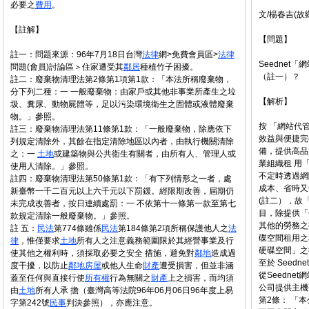
必要之
費用
。
文/楊春吉(故
【註解】
【問題】
註一：問題來源：96年7月18日台灣
法律
網>免費會員區>
法律
Seednet「網站
問題(會員)討論區＞住家遭受其
鄰居
種植竹子困擾。
（註一）？
註二：廢棄物清理法第2條第1項第1款：「本法所稱廢棄物，
分下列二種：一 一般廢棄物：由家戶或其他非事業所產生之垃
【解析】
圾、糞尿、動物屍體等，足以污染環境衛生之固體或液體廢棄
物。」參照。
按 「網站代管 
註三：廢棄物清理法第11條第1款：「一般廢棄物，除應依下
效益與便捷完
列規定清除外，其餘在指定清除地區以內者，由執行機關清除
備，提供高品
之：一
土地
或建築物與公共衛生有關者，由所有人、管理人或
業組織租 用
使用人清除。」參照。
不定時透過網
註四：廢棄物清理法第50條第1款：「有下列情形之一者，處
成本、省時又
新臺幣一千二百元以上六千元以下罰鍰。經限期改善，屆期仍
(註二），故「網
未完成改善者，按日連續處罰：一 不依第十一條第一款至第七
目，除提供「
款規定清除一般廢棄物。」參照。
其他的勞務之
註 五：
民法
第774條雖係
民法
第184條第2項所稱保護他人之
法
碟空間租用之
律
，惟僅要求
土地
所有人之注意義務範圍限於其經營事業及行
硬碟空間」之
使其他之權利時，須採取必要之安全 措施，避免對
鄰地
造成過
至於 Seedne
度干擾，以防止
鄰地
房屋
或他人生命
財產
遭受損害，但並非涵
從Seedne
蓋至任何與直接行使
所有權
行為無關之
財產
上之損害，而均須
公司提供主機
由
土地
所有人承 擔（臺灣高等法院96年06月06日96年度上易
第2條： 「
字第242號
民事
判決參照），亦應注意。