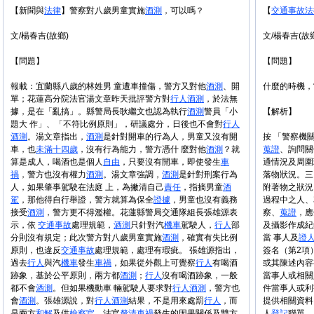
【新聞與
法律
】警察對八歲男童實施
酒測
，可以嗎？
【
交通事故
法
文/楊春吉(故鄉)
文/楊春吉(故
【問題】
【問題】
報載：宜蘭縣八歲的林姓男 童遭車撞傷，警方又對他
酒測
、開
什麼的時機，
單；花蓮高分院法官湯文章昨天批評警方對
行人
酒測
，於法無
據，是在「亂搞」。縣警局長耿繼文也認為執行
酒測
警員「小
【解析】
題大 作」、「不符比例原則」，研議處分，日後也不會對
行人
酒測
。湯文章指出，
酒測
是針對開車的行為人，男童又沒有開
按 「警察機
車，也
未滿十四歲
，沒有行為能力，警方憑什 麼對他
酒測
？就
蒐證
、詢問關
算是成人，喝酒也是個人
自由
，只要沒有開車，即使發生
車
通情況及周圍
禍
，警方也沒有權力
酒測
。湯文章強調，
酒測
是針對刑案行為
落物狀況。三
人，如果肇事駕駛在法庭 上，為撇清自己
責任
，指摘男童
酒
附著物之狀況
駕
，那他得自行舉證，警方就算為保全
證據
，男童也沒有義務
過程中之人、
接受
酒測
，警方更不得濫權。花蓮縣警局交通隊組長張雄源表
察、
蒐證
，應
示，依
交通事故
處理規範，
酒測
只針對汽
機車
駕駛人，
行人
部
及攝影作成紀
分則沒有規定；此次警方對八歲男童實施
酒測
，確實有失比例
當 事人及
證
原則，也違反
交通事故
處理規範，處理有瑕疵。 張雄源指出，
簽名（第2項
過去
行人
與汽
機車
發生
車禍
，如果從外觀上可覺察
行人
有喝酒
或其陳述內容
跡象，基於公平原則，兩方都
酒測
；
行人
沒有喝酒跡象，一般
當事人或相關
都不會
酒測
。但如果機動車 輛駕駛人要求對
行人
酒測
，警方也
件當事人或利
會
酒測
。張雄源說，對
行人
酒測
結果，不是用來處罰
行人
，而
提供相關資料
是兩方
和解
及供
檢察官
、法官
釐清
車禍
發生的因果關係及雙方
人
登記
聯單。