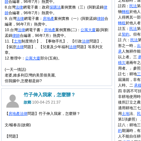
之租額時，適
師
合編著，96年7月）熱賣中。
註四：
民法
第
8.台灣
法律
網電子書：政府
採購法
案例實務（三）(與劉孟錦
律
物
轉租
於他人
師
合編著，96年7月）熱賣中。
人得將其一部
9. 台灣
法律
網電子書：
房地產
案例實務（一）(與劉孟錦
律師
合
轉租
於他人者
編著，96年7月）熱賣中。
註五：
民法
第
10.台灣
法律
網電子書：
房地產
案例實務(二)：
公寓大廈
篇(與劉
止
契約
。但有
孟錦
律師
合編著，96年7月）熱賣中。
註 六：
民法
11.【
土地
制度簡介】、【事物手扎】、【行政
法律
問題】、
形之一時，
出
【保證
法律
問題】、【兒童及少年福利
法律
問題】等系列文
承
人無耕作
章。
以上者。三
12.整理中：
公寓大廈
部分(五南)。
積欠
達兩年之
用者。」參照
(一天一情話)
註七：耕地
三
老婆,維多利亞灣的美景很美麗,
屆滿前，非有
但我腦中,怎麼都是妳?
人時。二
承
四 非因不可
竹子伸入我家，怎麼辦？
非耕地使用時
故鄉
100-04-25 21:37
後所訂立之農
適用耕地三七
【
房地產
法律
問題】竹子伸入我家，怎麼辦？
用
土地
法、
民
第1項參照）
文/楊春吉(故鄉)
註八：耕地三
約
期滿時，有
【問題】
人不能自任