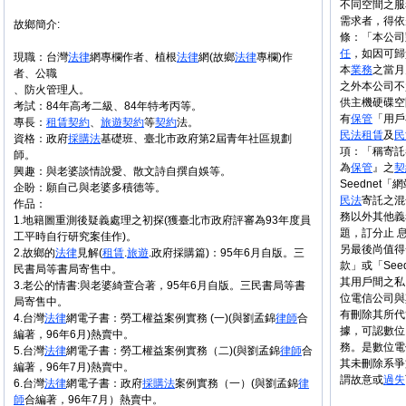
不同空間之服
需求者，得依
故鄉簡介:
條：「本公司
任
，如因可歸
現職：台灣
法律
網專欄作者、植根
法律
網(故鄉
法律
專欄)作
本
業務
之當月
者、公職
之外本公司不
、防火管理人。
供主機硬碟空
考試：84年高考二級、84年特考丙等。
有
保管
「用戶
專長：
租賃
契約
、
旅遊
契約
等
契約
法。
民法
租賃
及
民
資格：政府
採購法
基礎班、臺北市政府第2屆青年社區規劃
項：「稱寄託
師。
為
保管
』之
契
興趣：與老婆談情說愛、散文詩自撰自娛等。
Seednet「網站
企盼：願自己與老婆多積德等。
民法
寄託之混
作品：
務以外其他義
1.地籍圖重測後疑義處理之初探(獲臺北市政府評審為93年度員
題，訂分止 
工平時自行研究案佳作)。
另最後尚值得
2.故鄉的
法律
見解(
租賃
.
旅遊
.政府採購篇)：95年6月自版。三
款」或「Se
民書局等書局寄售中。
其用戶間之私
3.老公的情書:與老婆綺萱合著，95年6月自版。三民書局等書
位電信公司與
局寄售中。
有刪除其所代
4.台灣
法律
網電子書：勞工權益案例實務 (一)(與劉孟錦
律師
合
據，可認數位
編著，96年6月)熱賣中。
務。是數位電
5.台灣
法律
網電子書：勞工權益案例實務（二)(與劉孟錦
律師
合
其未刪除系爭
編著，96年7月)熱賣中。
謂故意或
過失
6.台灣
法律
網電子書：政府
採購法
案例實務（一）(與劉孟錦
律
師
合編著，96年7月）熱賣中。