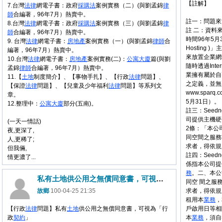
【註解】
7.台灣
法律
網電子書：政府
採購法
案例實務（二）(與劉孟錦
律
師
合編著，96年7月）熱賣中。
註一：問題來
8.台灣
法律
網電子書：政府
採購法
案例實務（三）(與劉孟錦
律
註 二：資料來源：h
師
合編著，96年7月）熱賣中。
時間96年5月
9. 台灣
法律
網電子書：
房地產
案例實務（一）(與劉孟錦
律師
合
Hosting
編著，96年7月）熱賣中。
來放置企業網
10.台灣
法律
網電子書：
房地產
案例實務(二)：
公寓大廈
篇(與劉
隨時透過Int
孟錦
律師
合編著，96年7月）熱賣中。
業擁有屬於自
11.【
土地
制度簡介】、【事物手扎】、【行政
法律
問題】、
之定義，並無
【保證
法律
問題】、【兒童及少年福利
法律
問題】等系列文
www.sparq.
章。
5月31日）。
12.整理中：
公寓大廈
部分(五南)。
註三：Seed
司提供主機硬
(一天一情話)
2條：「本公
夜,更深了,
同空間之服務
人,更稀了;
求者，得依規
但我倆,
註四：Seed
情更濃了...
係指本公司提
務
。二、本公
私有土地供公用之無償同意書，可視為「行政契約」
同空 間之服
故鄉
100-04-25 21:35
求者，得依規
租用本
業務
，
【行政
法律
問題】私有
土地
供公用之無償同意書，可視為「行
戶啟用日等相
政
契約
」
本
業務
，須自