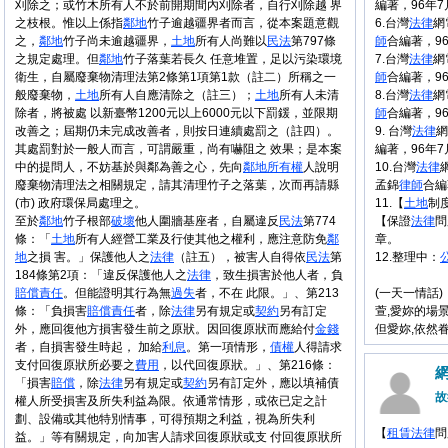
刈除之；或竹木所有人不於前開期間內刈除者，自行刈除越 界
編著，96年7
之枝根。惟以上係指
鄰地
竹子逾越疆界者而言，從本案題意觀
6.台灣
法律
網
之，
鄰地
竹子尚未逾越疆界，
土地
所有人尚難以
民法
第797條
師
合編著，9
之規定處理。但
鄰地
竹子落葉若長久 任意堆置，足以污染環境
7.台灣
法律
網
衛生，自屬廢棄物清理法第2條第1項第1款（註二）所稱之一
師
合編著，9
般廢棄物，
土地
所有人自應清除之（註三）；
土地
所有人未清
8.台灣
法律
網
除者，將被處 以新臺幣1200元以上6000元以下罰鍰，並限期
師
合編著，9
改善之；屆期仍未完成改善者，則按日連續處罰之（註四）。
9. 台灣
法律
網
其處罰對於一般人而言，可謂嚴重，尚有嚇阻之 效果；是本案
編著，96年
中的提問人，不妨基於與鄰為善之心，先向
鄰地
所有權
人說明
10.台灣
法律
廢棄物清理法之相關規定，請其清理竹子之落葉，次而再請縣
孟錦
律師
合編
(市) 政府環保局處理之。
11.【
土地
制
至於
鄰地
竹子根部
破壞
他人圍牆基座者，自屬違反
民法
第774
【保證
法律
問
條：「
土地
所有人經營工業及行使其他之權利，應注意防免
鄰
章。
地
之損 害。」保護他人之
法律
（註五），被害人自得依
民法
第
12.整理中：
184條第2項：「違反保護他人之
法律
，致生損害於他人者，負
賠償
責任
。但能證明其行為無
過失
者，不在 此限。」、第213
(一天一情話)
條：「負損害
賠償
責任
者，除
法律
另有規定或
契約
另有訂定
萱,愛妳的場景
外，應回復他方損害發生前之原狀。因回復原狀而應給付
金錢
但愛妳,依然眷戀
者，自損害發生時起， 加給
利息
。第一項情形，
債權
人得請求
支付回復原狀所必要之
費用
，以代回復原狀。」、第216條：
「損害
賠償
，除
法律
另有規定或
契約
另有訂定外，應以填補債
故
權人所受損害及所失利益為限。依通常情形，或依已定之計
劃、設備或其他特別情事，可得預期之利益，視為所失利
【
租賃
法律
問
益。」等有關規定，向加害人請求回復原狀或支 付回復原狀所