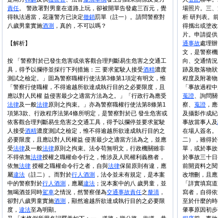
責任
。 警政署對男童在道路上玩，卻被開單告發處三百元，覺
場照片。三、
得執法過當，花蓮警方已決定
撤銷
罰單（註一）。請問警察對
析 研判表。
八歲男童實施
酒測
，真的，不可以嗎？
得攜出或塗改
片。申請提供
【解析】
通事故
處理辦
文，是警察機
按 「警察對於已發生危害或依客觀合理判斷易生危害之交通工
向、交通情況
具，得予以攔停並採行下列措施：三 要求駕駛人接受
酒精
濃度
跡及散落物狀
測試之檢定。」固為警察職權行使法第3條第1項定有明文，惟
程度及附著物
「警察行使職權，不得逾越所欲達成執行目的之必要限度，且
「事故過程中
應以對人民權 益侵害最少之適當方法為之。」「行政行為應受
蒐證
、詢問關
法律
及一般
法律
原則之拘束。」亦為警察職權行使法第8條第1
察、
蒐證
，應
項第3款、行政程序法第4條所明定，是警察對於已 發生危害或
及攝影作成紀
依客觀合理判斷易生危害之交通工具，得予以攔停並要求駕駛
事故當事人及
人接受
酒精
濃度測試之檢定，惟不得逾越所欲達成執行目的之
在場人簽名。
必要限度，且應以對人民權益 侵害最少之適當方法為之，並應
二），雖得於
受
法律
及一般
法律
原則之拘束。法令苟無明文，行政機關雖非
單，或於事故
不得依無
法律
授權之職權命令行之，惟涉及人民權利義務者，
於事故三十日
依無
法律
授權之職權命令行之者，自與
法律
保留原則有違，應
前開資料之閱
屬
違法
（註二）。而對於
行人
酒測
，法令並未有規定，是本案
改增刪，且應
中的警察對於
行人
酒測
，應屬
違法
；況本案中的八 歲男童，並
「詳實填寫道
無喝酒並同時
駕車
之情況，然警察僅為
交通事故
責任
之
釐清
，
寫者，自得依
卻對八歲男童實施
酒測
，顯然逾越所欲達成執行目的之必要限
至於什麼的時
度，
違法
至為明顯。
肇事原因初步