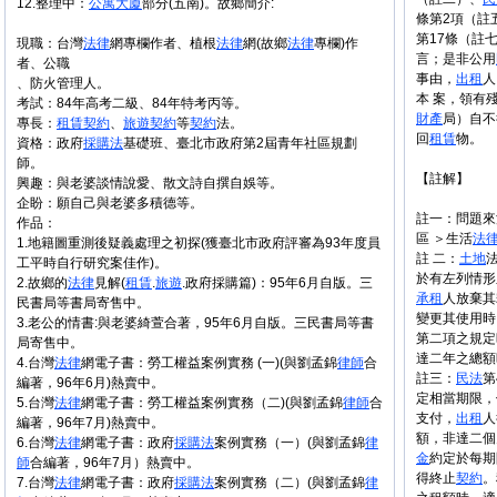
12.整理中：
公寓大廈
部分(五南)。故鄉簡介:
條第2項（註
第17條（註
現職：台灣
法律
網專欄作者、植根
法律
網(故鄉
法律
專欄)作
言；是非公用
者、公職
事由，
出租
人
、防火管理人。
本 案，領有
考試：84年高考二級、84年特考丙等。
財產
局）自不
專長：
租賃
契約
、
旅遊
契約
等
契約
法。
回
租賃
物。
資格：政府
採購法
基礎班、臺北市政府第2屆青年社區規劃
師。
【註解】
興趣：與老婆談情說愛、散文詩自撰自娛等。
企盼：願自己與老婆多積德等。
註一：問題來
作品：
區 ＞生活
法
1.地籍圖重測後疑義處理之初探(獲臺北市政府評審為93年度員
註 二：
土地
工平時自行研究案佳作)。
於有左列情
2.故鄉的
法律
見解(
租賃
.
旅遊
.政府採購篇)：95年6月自版。三
承租
人放棄
民書局等書局寄售中。
變更其使用時
3.老公的情書:與老婆綺萱合著，95年6月自版。三民書局等書
第二項之規定
局寄售中。
達二年之總額
4.台灣
法律
網電子書：勞工權益案例實務 (一)(與劉孟錦
律師
合
註三：
民法
第
編著，96年6月)熱賣中。
定相當期限，
5.台灣
法律
網電子書：勞工權益案例實務（二)(與劉孟錦
律師
合
支付，
出租
人
編著，96年7月)熱賣中。
額，非達二個
6.台灣
法律
網電子書：政府
採購法
案例實務（一）(與劉孟錦
律
金
約定於每期
師
合編著，96年7月）熱賣中。
得終止
契約
。
7.台灣
法律
網電子書：政府
採購法
案例實務（二）(與劉孟錦
律