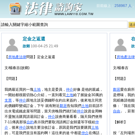
目前線上：
258967 人
定金之返還
故鄉
100-04-25 21:49
故
【
房地產
法律
問題】定金之返還
【
房地產
法律
文/楊春吉(故鄉)
文/楊春吉
【問題】
【問題】
我媽最近買的一塊
土地
，地主是委員，
仲介
好像 是他的親戚，
鄰居
愛在廁所
一開始都很親切熱心介紹，一直到看完
土地
給了握旋金30萬的
是煙味，我的
支票
，等
仲介
跟地主談妥價錢即在約出來簽約，後來地主同意
寫紙條請他能
此價錢即變成訂金，下午 就有附近
鄰居
告知我們
土地
目前請不
條：「我在我
出水電或鐵皮屋等問題，當天傍晚我們就打給
仲介
說資金周轉
自由
」，菸害
不靈無法購買請退回訂金，
仲介
說會商量看看，隔天我們便用
7-11傳真那張
合約
表示我們要取消請將訂金歸還等字樣給
仲
【解析】
介
，後來
仲介
說地主要沒收訂金，原因是我們說要購買
土地
的，可是我們並沒有簽約啊！這往來的途 中都是
仲介
在傳話，
按「左列場所