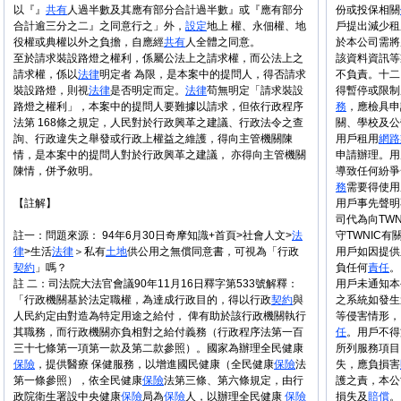
以『』
共有
人過半數及其應有部分合計過半數』或『應有部分
份或投保相關
合計逾三分之二』之同意行之」外，
設定
地上 權、永佃權、地
戶提出減少租
役權或典權以外之負擔，自應經
共有
人全體之同意。
於本公司需將
至於請求裝設路燈之權利，係屬公法上之請求權，而公法上之
該資料資訊等
請求權，係以
法律
明定者 為限，是本案中的提問人，得否請求
不負責。十二
裝設路燈，則視
法律
是否明定而定。
法律
苟無明定「請求裝設
得暫停或限制
路燈之權利」，本案中的提問人要難據以請求，但依行政程序
務
，應檢具申
法第 168條之規定，人民對於行政興革之建議、行政法令之查
關、學校及公
詢、行政違失之舉發或行政上權益之維護，得向主管機關陳
用戶租用
網路
情，是本案中的提問人對於行政興革之建議， 亦得向主管機關
申請辦理。用
陳情，併予敘明。
導致任何紛爭
務
需要得使用
【註解】
用戶事先聲明
司代為向TWN
註一：問題來源： 94年6月30日奇摩知識+首頁>社會人文>
法
守TWNIC有
律
>生活
法律
＞私有
土地
供公用之無償同意書，可視為「行政
用戶如因提供
契約
」嗎？
負任何
責任
。
註 二：司法院大法官會議90年11月16日釋字第533號解釋：
用戶未通知本
「行政機關基於法定職權，為達成行政目的，得以行政
契約
與
之系統如發生
人民約定由對造為特定用途之給付， 俾有助於該行政機關執行
等侵害情形，
其職務，而行政機關亦負相對之給付義務（行政程序法第一百
任
。用戶不得
三十七條第一項第一款及第二款參照）。國家為辦理全民健康
所列服務項目
保險
，提供醫療 保健服務，以增進國民健康（全民健康
保險
法
失，應負損害
第一條參照），依全民健康
保險
法第三條、第六條規定，由行
護之責，本公
政院衛生署設中央健康
保險
局為
保險
人，以辦理全民健康
保險
損失及
賠償
。