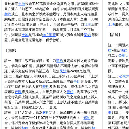
並於看完
土地
後給了30萬握旋金做為簽約之用，該30萬握旋金
定處理 之，
並在雙方「知悉下」轉為訂金，自符 合前揭說明而推定該買賣
業隨抽風系統
契約
成立，且本案之所以致不能履行，乃因本案主人翁拒絕履
或排除，長久
約所致，自屬歸責於付定金當事人（本案主人翁）之由，30萬
戶須容忍之相
定金自不得請 求返還（註三）。至於題意中所指「該
土地
目前
土地
形狀、地
請不出水電或鐵皮屋等問題」，若為事實，且原地主亦可給
付，則屬該
土地
是否構成
物之瑕疵
而減少價金或解除
契約
等問
【註解】
題，與定金是否返還無涉，併予敘明。
註一：問題來
【註解】
律
>生活
法律
註二：
公寓大
註一：所謂「致不能履行」者，乃
契約
推定成立後之嗣後不能
定時，管理負
也，倘為自始不能， 其後不能情形亦不可除去者，或僅給付遲
止而不遵從者
延，或不完全給付得為補正者，則無
民法
第249條之適用。
照。
註 二：最高法院56年08月16日台上字第2156號判例：「上訴
註 三：
公寓
人既將蓋有本人私章及所經營工廠廠章之空白
合約
與收據，交
人、臨時召集
由某甲持向被上訴人簽訂
契約
及收 取定金，顯係由自己之行為
管理負責人、
表示以
代理
權授與他人，自應負授權人之
責任
，則某甲收取定
或第四十九條
金之行為與上訴人無異，至某甲曾將所收取之定金交付上訴人
係人、管理負
與否，乃某甲 與上訴人間之問題，上訴人殊不能以未自某甲處
轄市、縣 (市
收到定金，對抗被上訴人。」參照。
註 四：臺灣高
註三：此時之定金，應為
解約
定金，須於相對人著手履行前為
事
判決：「按
之，最高 法院72年01月07日台上字第85號判例：「
解約
定
喧囂、振動及
金，係以定金為保留解除權之代價，定金付與人固得拋棄定
第1項固有明
金，以解除
契約
；定金收受人亦得加倍返還定 金，以解除
契
默不發出聲響