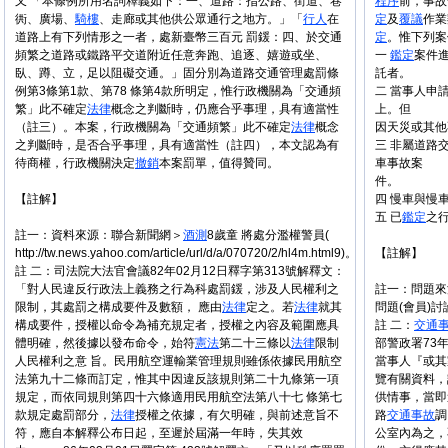
又 「本條例所用名詞釋義如下：一、道路：指公路、街道、巷
程序
前，事故
衖、廣場、
騎樓
、走廊或其他供公眾通行之地方。」「
行人
在
定
及
覆議
作業
道路上有下列情形之一者，處新臺幣三百元 罰鍰：四、於交通
定
。惟下列案
頻繁之道路或鐵路平交道附近任意奔跑、追逐、嬉遊或坐、
一
鑑定
案件進
臥、蹲、立，足以阻礙交通。」固分別為道路交通管理處罰條
託者。
例第3條第1款、第78 條第4款所明定，惟行政機關為「交通頻
二 當事人申
繁」此不確定
法律
概念之判斷時，仍應合乎事理，具有適當性
上。但
（註三）。本案，行政機關為「交通頻繁」此不確定
法律
概念
因天災或其他
之判斷時，是否合乎事理，具有適當性（註四），本文認為有
三 非屬道路
待商權，行政機關決定
撤銷
本案罰單，值得贊同。
車事故案
件。
【註解】
四 慢車與慢
五 已
鑑定
之
註一：資料來源：聯合新聞網＞
酒測
8歲童 將處分濫權警員(
http://tw.news.yahoo.com/article/url/d/a/070720/2/hl4m.html9)。
【註解】
註 二：司法院大法官會議82年02月12日釋字第313號解釋文：
「對人民違反行政法上義務之行為科處罰鍰，涉及人民權利之
註一：問題來
限制，其處罰之構成要件及數額， 應由
法律
定之。若
法律
就其
問題(會員)
構成要件，授權以命令為補充規定者，授權之內容及範圍應具
註 二：
交通
體明確，然後據以發布命令，始符
憲法
第二十三條以
法律
限制
部警政署73年
人民權利之意 旨。民用航空運輸業管理規則雖係依據民用航空
當事人『或其
法第九十二條而訂定，惟其中因違反該規則第二十九條第一項
覽有關資料，
規定，而依同規則第四十六條適用民用航空法第八十七 條第七
供情事，當即
款規定處罰部分，
法律
授權之依據，有欠明確，與前述意旨不
路
交通事故
調
符，應自本解釋公布日起，至遲於屆滿一年時，失其效
公室內為之，