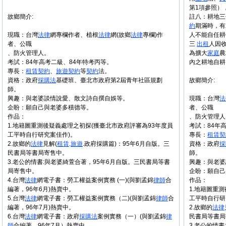
第1項參照）
故鄉簡介:
註八：耕地三
約
期滿時，有
現職：台灣
法律
網專欄作者、植根
法律
網(故鄉
法律
專欄)作
人不能自任
者、公職
三
出租
人因
、防火管理人。
為擴大
家庭
農
考試：84年高考二級、84年特考丙等。
內之耕地自耕
專長：
租賃
契約
、
旅遊
契約
等
契約
法。
資格：政府
採購法
基礎班、臺北市政府第2屆青年社區規劃
故鄉簡介:
師。
興趣：與老婆談情說愛、散文詩自撰自娛等。
現職：台灣
法
企盼：願自己與老婆多積德等。
者、公職
作品：
、防火管理人
1.地籍圖重測後疑義處理之初探(獲臺北市政府評審為93年度員
考試：84年
工平時自行研究案佳作)。
專長：
租賃
契
2.故鄉的
法律
見解(
租賃
.
旅遊
.政府採購篇)：95年6月自版。三
資格：政府
採
民書局等書局寄售中。
師。
3.老公的情書:與老婆綺萱合著，95年6月自版。三民書局等書
興趣：與老婆
局寄售中。
企盼：願自己
4.台灣
法律
網電子書：勞工權益案例實務 (一)(與劉孟錦
律師
合
作品：
編著，96年6月)熱賣中。
1.地籍圖重
5.台灣
法律
網電子書：勞工權益案例實務（二)(與劉孟錦
律師
合
工平時自行研
編著，96年7月)熱賣中。
2.故鄉的
法律
6.台灣
法律
網電子書：政府
採購法
案例實務（一）(與劉孟錦
律
民書局等書局
師
合編著，96年7月）熱賣中。
3.老公的情