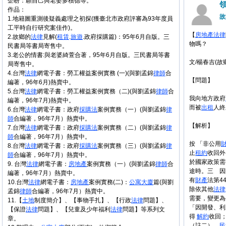
企盼：願自己與老婆多積德等。
作品：
故
1.地籍圖重測後疑義處理之初探(獲臺北市政府評審為93年度員
工平時自行研究案佳作)。
【
房地產
法律
2.故鄉的
法律
見解(
租賃
.
旅遊
.政府採購篇)：95年6月自版。三
物嗎？
民書局等書局寄售中。
3.老公的情書:與老婆綺萱合著，95年6月自版。三民書局等書
文/楊春吉(故
局寄售中。
4.台灣
法律
網電子書：勞工權益案例實務 (一)(與劉孟錦
律師
合
【問題】
編著，96年6月)熱賣中。
5.台灣
法律
網電子書：勞工權益案例實務（二)(與劉孟錦
律師
合
我向地方政府
編著，96年7月)熱賣中。
而被
出租
人終
6.台灣
法律
網電子書：政府
採購法
案例實務（一）(與劉孟錦
律
師
合編著，96年7月）熱賣中。
【解析】
7.台灣
法律
網電子書：政府
採購法
案例實務（二）(與劉孟錦
律
師
合編著，96年7月）熱賣中。
按 「非公用
8.台灣
法律
網電子書：政府
採購法
案例實務（三）(與劉孟錦
律
止
租約
收回外
師
合編著，96年7月）熱賣中。
於國家政策需
9. 台灣
法律
網電子書：
房地產
案例實務（一）(與劉孟錦
律師
合
途時。三 因
編著，96年7月）熱賣中。
有
財產
法第4
10.台灣
法律
網電子書：
房地產
案例實務(二)：
公寓大廈
篇(與劉
除依其他
法律
孟錦
律師
合編著，96年7月）熱賣中。
需要，變更為
11.【
土地
制度簡介】、【事物手扎】、【行政
法律
問題】、
「因開發、利
【保證
法律
問題】、【兒童及少年福利
法律
問題】等系列文
得
解約
收回
章。
（註二）、
民