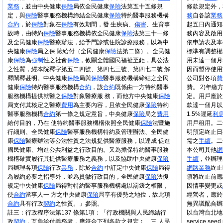
業務
，並由中央健康
保險
局依全民健康
保險
法第五十五條規
條款規定外，
定，與
保險
醫事服務機構締結全民健康
保險
特約醫事服務機構
務
自各該
業務
合約
，於
保險
對象在
保險
有效期間，發 生疾病、
傷害
、生育事
起五日內通知
故時，由特約
保險
醫事服務機構依全民健康
保險
法第三十一條
務內容及啟用
及全民健康
保險
醫療辦法，給予門診或住院診療服務，以為中
依申請表及本
央健康
保險
局之保 險給付（全民健康
保險
法第二條）。全民健
標準有調整權
康
保險
為
強制
性之社會
保險
，攸關全體國民福祉至鉅，具公法
用未達一個月
之性質，經本院釋字第五二四號、第四七三號、第四七二號 解
因而暫停使用
釋闡釋甚明。中央健康
保險
局與
保險
醫事服務機構締結之全民
公司對各項
費
健康
保險
特約醫事服務機構
合約
，該
合約
既係由一方特約醫事
費。 2)年
服務機構提供就醫之
保險
對象醫療服 務，而他方中央健康
保險
定。用戶應於
局支付其核定之醫療
費用
為主要內容，且依全民健康
保險
特約
款達一個月以
醫事服務機構
合約
第一條之規定意旨，中央健康
保險
局之
費用
1.5%遲延
利
給付目的，乃在 使特約醫事服務機構依照全民健康
保險
法暨施
用戶租用。二
行細則、全民健康
保險
醫事服務機構特約及管理辦法、全民健
明預定終止日
康
保險
醫療辦法等公法性質之法規提供醫療服務，以達成 促進
需之
手續
。二
國民健康、增進公共利益之行政目的。又為擔保特約醫事服務
本公司其他
網
機構確實履行其提供醫療服務之義務，以及協助中央健康
保險
手續
，並辦理
局辦理各項
保險
行政
業務
，除於
合約
中訂定中央健康
保險
局得
網路
業務
終止
為履約必要之指導外，並為貫徹行政目的，全民健康
保險
法復
須將終止前應
規定中央健康
保險
局得對特約醫事服務機構處以罰鍰之權限，
因情事變更或
使
合約
當事人一 方之中央健康
保險
局享有優勢之地位，故此項
經營者，應於
合約
具有行政
契約
之性質。」參照。
無異議配合
註三：行政程序法第137 條第1項：「行政機關與人民締結行
以台灣台北地
政
契約
，互負給付義務者，應符合下列各款之規定︰…三 人民
service.seed.