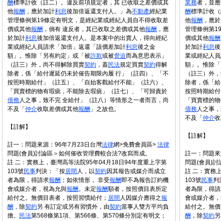
酬
標準計收（註二）。違反前項規定者，其 已收取之差價或其
業務
者，並應
他
報酬
，應於加計
利息
後加倍返還支付人。」為
不
動產
經紀業
酬
標準計收（
管理條例第19條定有明文，是經紀業或經紀人員自不得收取差
他
報酬
，應於
價或其他
報酬
，倘有 違反者，其已收取之差價或其他
報酬
，應
管理條例第1
於加計
利息
後加倍返還支付人。是本案中的出賣人，得向經紀
價或其他
報酬
業或經紀人員請求「加倍」返還「該價差加計
利息
後之金
於加計
利息
後
額」。惟除「另有約定」或「被
詐欺
或被
脅迫
而為意思表示」
業或經紀人員
（註三）外，尚不得解除買賣
契約
，蓋
民法
規定買賣
契約
得解
額」。惟除「
除者，係「給付遲延仍未於催告期限內履 行」（註四）、「不
（註三）外，
按照時期給付」（註五）、「自始客觀給付不能」（註六）、
除者，係「給
「買賣標的物有瑕疵，不能除去瑕疵」（註七）、「可歸責於
按照時期給付
債務
人之事，致不完 全給付」（註八）等情形之一者而言，尚
「買賣標的物
不及「
仲介
收取差價或其他
報酬
」之故也。
債務
人之事，
不及「
仲介
收
【註解】
【註解】
註一：問題來源：96年7月23日台灣
法律
網>免費會員區>
法律
問題(會員)討論區＞如何催收管理費較合法?改寫而成。
註一：問題來
註 二：實務上，臺灣高等法院95年04月18日94年度重上字第
問題(會員)
103號
民事
判決：「按
居間
人，以
契約
因其報告或媒介而成立
註 二：實務上
者為限，得請求
報酬
；如依情形， 非受
報酬
即不為報告訂約機
103號
民事
判
會或媒介者，視為允與
報酬
。未定
報酬
額者，按照價目表所定
者為限，得請
給付之。無價目表者，按照習慣給付；
居間
人因媒介應得之
報
會或媒介者，
酬
，除
契約
另 有訂定或另有習慣外，由
契約
當事人雙方平均負
給付之。無價
擔。
民法
第568條第1項、第566條、第570條分別定有明文；
酬
，除
契約
另