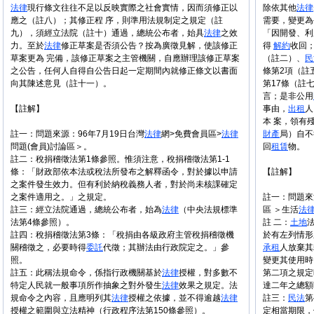
法律
現行條文往往不足以反映實際之社會實情，因而須修正以
除依其他
法律
應之（註八）；其修正程 序，則準用法規制定之規定（註
需要，變更為
九），須經立法院（註十）通過，總統公布者，始具
法律
之效
「因開發、利
力。至於
法律
修正草案是否須公告？按為廣徵見解，使該修正
得
解約
收回
草案更為 完備，該修正草案之主管機關，自應辦理該修正草案
（註二）、
民
之公告，任何人自得自公告日起一定期間內就修正條文以書面
條第2項（註
向其陳述意見（註十一）。
第17條（註
言；是非公用
【註解】
事由，
出租
人
本 案，領有
註一：問題來源：96年7月19日台灣
法律
網>免費會員區>
法律
財產
局）自不
問題(會員)討論區＞。
回
租賃
物。
註二：稅捐稽徵法第1條參照。惟須注意，稅捐稽徵法第1-1
條：「財政部依本法或稅法所發布之解釋函令，對於據以申請
【註解】
之案件發生效力。但有利於納稅義務人者，對於尚未核課確定
之案件適用之。」之規定。
註一：問題來
註三：經立法院通過，總統公布者，始為
法律
（中央法規標準
區 ＞生活
法
法第4條參照）。
註 二：
土地
註四：稅捐稽徵法第3條：「稅捐由各級政府主管稅捐稽徵機
於有左列情
關稽徵之，必要時得
委託
代徵；其辦法由行政院定之。」參
承租
人放棄
照。
變更其使用時
註五：此稱法規命令，係指行政機關基於
法律
授權，對多數不
第二項之規定
特定人民就一般事項所作抽象之對外發生
法律
效果之規定。法
達二年之總額
規命令之內容，且應明列其
法律
授權之依據，並不得逾越
法律
註三：
民法
第
授權之範圍與立法精神（行政程序法第150條參照）。
定相當期限，