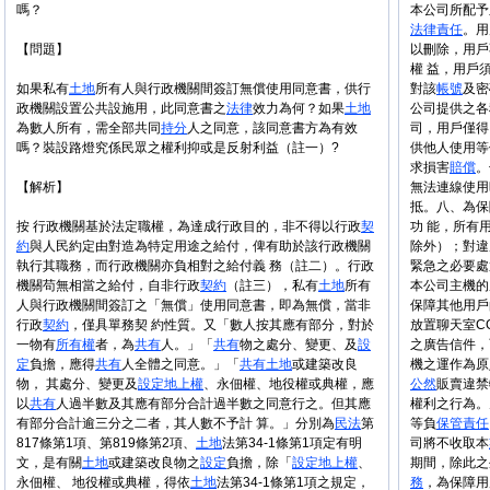
嗎？
本公司所配予
法律
責任
。用
【問題】
以刪除，用戶
權 益，用戶
如果私有
土地
所有人與行政機關間簽訂無償使用同意書，供行
對該
帳號
及密
政機關設置公共設施用，此同意書之
法律
效力為何？如果
土地
公司提供之各
為數人所有，需全部共同
持分
人之同意，該同意書方為有效
司，用戶僅得
嗎？裝設路燈究係民眾之權利抑或是反射利益（註一）?
供他人使用等
求損害
賠償
。
【解析】
無法連線使用
抵。八、為保
按 行政機關基於法定職權，為達成行政目的，非不得以行政
契
功 能，所有
約
與人民約定由對造為特定用途之給付，俾有助於該行政機關
除外）；對違
執行其職務，而行政機關亦負相對之給付義 務（註二）。行政
緊急之必要處置
機關苟無相當之給付，自非行政
契約
（註三），私有
土地
所有
本公司主機的
人與行政機關間簽訂之「無償」使用同意書，即為無償，當非
保障其他用戶
行政
契約
，僅具單務契 約性質。又「數人按其應有部分，對於
放置聊天室CG
一物有
所有權
者，為
共有
人。」「
共有
物之處分、變更、及
設
之廣告信件，
定
負擔，應得
共有
人全體之同意。」「
共有
土地
或建築改良
機之運作為原
物， 其處分、變更及
設定
地上權
、永佃權、地役權或典權，應
公然
販賣違禁
以
共有
人過半數及其應有部分合計過半數之同意行之。但其應
權利之行為。
有部分合計逾三分之二者，其人數不予計 算。」分別為
民法
第
等負
保管
責任
817條第1項、第819條第2項、
土地
法第34-1條第1項定有明
司將不收取本
文，是有關
土地
或建築改良物之
設定
負擔，除「
設定
地上權
、
期間，除此之
永佃權、 地役權或典權，得依
土地
法第34-1條第1項之規定，
務
，為保障用