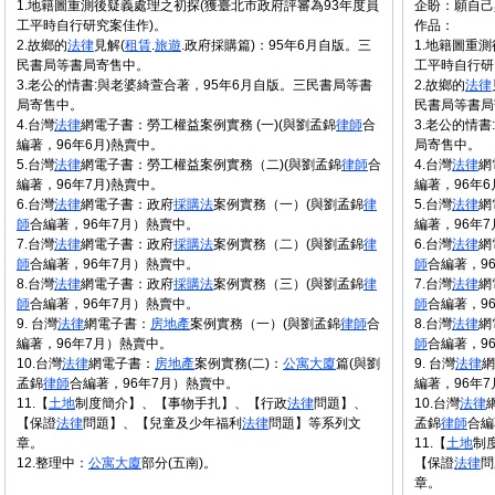
1.地籍圖重測後疑義處理之初探(獲臺北市政府評審為93年度員
企盼：願自己
工平時自行研究案佳作)。
作品：
2.故鄉的
法律
見解(
租賃
.
旅遊
.政府採購篇)：95年6月自版。三
1.地籍圖重
民書局等書局寄售中。
工平時自行研
3.老公的情書:與老婆綺萱合著，95年6月自版。三民書局等書
2.故鄉的
法律
局寄售中。
民書局等書局
4.台灣
法律
網電子書：勞工權益案例實務 (一)(與劉孟錦
律師
合
3.老公的情
編著，96年6月)熱賣中。
局寄售中。
5.台灣
法律
網電子書：勞工權益案例實務（二)(與劉孟錦
律師
合
4.台灣
法律
網
編著，96年7月)熱賣中。
編著，96年6
6.台灣
法律
網電子書：政府
採購法
案例實務（一）(與劉孟錦
律
5.台灣
法律
網
師
合編著，96年7月）熱賣中。
編著，96年7
7.台灣
法律
網電子書：政府
採購法
案例實務（二）(與劉孟錦
律
6.台灣
法律
網
師
合編著，96年7月）熱賣中。
師
合編著，9
8.台灣
法律
網電子書：政府
採購法
案例實務（三）(與劉孟錦
律
7.台灣
法律
網
師
合編著，96年7月）熱賣中。
師
合編著，9
9. 台灣
法律
網電子書：
房地產
案例實務（一）(與劉孟錦
律師
合
8.台灣
法律
網
編著，96年7月）熱賣中。
師
合編著，9
10.台灣
法律
網電子書：
房地產
案例實務(二)：
公寓大廈
篇(與劉
9. 台灣
法律
網
孟錦
律師
合編著，96年7月）熱賣中。
編著，96年
11.【
土地
制度簡介】、【事物手扎】、【行政
法律
問題】、
10.台灣
法律
【保證
法律
問題】、【兒童及少年福利
法律
問題】等系列文
孟錦
律師
合編
章。
11.【
土地
制
12.整理中：
公寓大廈
部分(五南)。
【保證
法律
問
章。