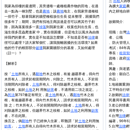
三
出租
人因
我家為排樓的最邊間，其旁邊唯一處種植農作物的田地，在過
為擴大
家庭
農
去一點為一棟別墅，也是
農地
；該
農地
地主，在我家旁邊種植
內之耕地自耕
一排竹子，順著我家的牆壁種植放任生長 從未整理，困擾我們
很多年了；期間，我們有找地主商談過是否可以將其竹子剷
故鄉簡介:
除，因為落葉很多一直
掉落
到我家住家，枝葉也到出生長，也
滋生很多昆蟲爬進家 中，實在很困擾，但是地主以風水為由推
現職：台灣
法
掉我們的要求。實在是不知道該怎麼辦，不知道是否有
法律
途
者、公職
徑可以處理？請大家幫個忙，讓我脫離困擾的生活環境? 如果
、防火管理人
他的竹子的根部部分
破壞
我家圍牆部分的基座，又如何處理
考試：84年
（註一）？
專長：
租賃
契
資格：政府
採
【解析】
師。
興趣：與老婆
按「
土地
所有人，遇
鄰地
竹木之枝根，有逾 越疆界者，得向竹
企盼：願自己
木所有人，請求於相當期間內，刈除之。竹木所有人，不於前
作品：
項期間內刈除者，
土地
所有人，得刈除越界之枝根。越界竹木
1.地籍圖重
之枝根，如於
土地
之利 用無
妨害
者，不適用前二項之規定。」
工平時自行研
為
民法
第797條定有明文，是
土地
所有人，遇
鄰地
竹木之枝
2.故鄉的
法律
根，有逾越疆界者，得向竹木所有人，請求於相當期間內，刈
民書局等書局
除 之；竹木所有人，不於前開期間內刈除者，
土地
所有人，得
3.老公的情
刈除越界之枝根，但越界竹木之枝根，如於
土地
之利用無
妨害
局寄售中。
者，不在此限。
4.台灣
法律
網
換言之，倘
鄰地
竹 子已經伸入住家，即難謂「於
土地
之利用無
編著，96年6
妨害
」，
土地
所有人自得向竹木所有人，請求於相當期間內，
5.台灣
法律
網