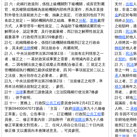
註 六：此稱行政規則，係指上級機關對下級機關，或長官對屬
支付，
出租
人
官，依其權限或職權為規範機關內部秩序及運作，所為非直接
額，非達二個
對外發生法規範效力之一般、抽象之規定。 行政規則包括下列
金
約定於每期
各款之規定︰一 關於機關內部之組織、事務之
分配
、
業務
處理
得終止
契約
。
方式、人事管理等一般性規定。二 為協助下級機關或屬官統一
之租額時，適
解釋法令、認定事實、及行使裁量權，而訂頒之解釋性規定及
註四：
民法
第
裁量基準（行政程序法第159條參照）。
物
轉租
於他人
註七：此稱職權命令，係指行政機關依職權所訂定之行政命
人得將其一部
令，其未經
法律
授權，與法規命令，尚屬有間。
轉租
於他人者
註 八：中央法規標準法第20條第1項：「法規有左列情形之一
註五：
民法
第
者，修正之：一 基於政策或事實之需要，有增減內容之必要
止
契約
。但有
者。二 因有關法規之修正或廢止而應配合修正者。三 規定之主
註 六：
民法
管機關或執行機關已裁併或變更者。四 同一事項規定於二以上
形之一時，
出
之法規，無分別存在之必要者。」參照。
承
人無耕作
註九：中央法規標準法第20條第2項：「法規修正之程序，準
以上者。三
用本法有關法規制定之規定。」參照。
積欠
達兩年之
註十：
法律
案應經三讀會議決（立法院職權行使法第7條參
用者。」參照
照），併予敘明。
註七：耕地
三
註 十一：實務上，行政院
公共工程
委員會94年2月4日工程企
屆滿前，非有
字第09400047071號函：「主旨：『政府
採購法
第九十八條修
人時。二
承
正草案』公告。公告事項： 一、訂定機關：行政院
公共工程
委
四 非因不可
員會。二、修正草案內容：詳如附件『政府
採購法
第九十八條
非耕地使用時
修正草案條文對照表』。三、任何人得自公告日起二十日內就
後所訂立之農
修正條 文以書面向本會陳述意見。」可資參照。
適用耕地三七
用
土地
法、
民