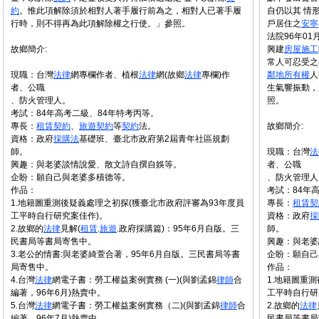
約
。惟此項解除須於相對人著手履行前為之，相對人已著手履
自仍以其 情
行時，則不得再為此項解除權之行使。」參照。
戶居住之
安寧
法院96年01
故鄉簡介:
興建
房屋
施工
常人可忍受之
現職：台灣
法律
網專欄作者、植根
法律
網(故鄉
法律
專欄)作
鄰地
所有權
人
者、公職
生氣響振動，
、防火管理人。
照。
考試：84年高考二級、84年特考丙等。
專長：
租賃
契約
、
旅遊
契約
等
契約
法。
故鄉簡介:
資格：政府
採購法
基礎班、臺北市政府第2屆青年社區規劃
師。
現職：台灣
法
興趣：與老婆談情說愛、散文詩自撰自娛等。
者、公職
企盼：願自己與老婆多積德等。
、防火管理人
作品：
考試：84年
1.地籍圖重測後疑義處理之初探(獲臺北市政府評審為93年度員
專長：
租賃
契
工平時自行研究案佳作)。
資格：政府
採
2.故鄉的
法律
見解(
租賃
.
旅遊
.政府採購篇)：95年6月自版。三
師。
民書局等書局寄售中。
興趣：與老婆
3.老公的情書:與老婆綺萱合著，95年6月自版。三民書局等書
企盼：願自己
局寄售中。
作品：
4.台灣
法律
網電子書：勞工權益案例實務 (一)(與劉孟錦
律師
合
1.地籍圖重
編著，96年6月)熱賣中。
工平時自行研
5.台灣
法律
網電子書：勞工權益案例實務（二)(與劉孟錦
律師
合
2.故鄉的
法律
編著，96年7月)熱賣中。
民書局等書局