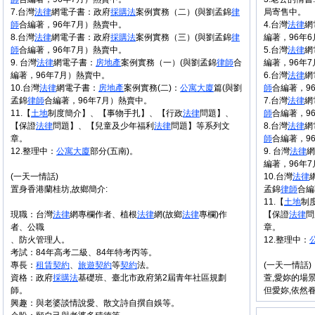
7.台灣
法律
網電子書：政府
採購法
案例實務（二）(與劉孟錦
律
局寄售中。
師
合編著，96年7月）熱賣中。
4.台灣
法律
網
8.台灣
法律
網電子書：政府
採購法
案例實務（三）(與劉孟錦
律
編著，96年6
師
合編著，96年7月）熱賣中。
5.台灣
法律
網
9. 台灣
法律
網電子書：
房地產
案例實務（一）(與劉孟錦
律師
合
編著，96年7
編著，96年7月）熱賣中。
6.台灣
法律
網
10.台灣
法律
網電子書：
房地產
案例實務(二)：
公寓大廈
篇(與劉
師
合編著，9
孟錦
律師
合編著，96年7月）熱賣中。
7.台灣
法律
網
11.【
土地
制度簡介】、【事物手扎】、【行政
法律
問題】、
師
合編著，9
【保證
法律
問題】、【兒童及少年福利
法律
問題】等系列文
8.台灣
法律
網
章。
師
合編著，9
12.整理中：
公寓大廈
部分(五南)。
9. 台灣
法律
網
編著，96年
(一天一情話)
10.台灣
法律
置身香港蘭桂坊,故鄉簡介:
孟錦
律師
合編
11.【
土地
制
現職：台灣
法律
網專欄作者、植根
法律
網(故鄉
法律
專欄)作
【保證
法律
問
者、公職
章。
、防火管理人。
12.整理中：
考試：84年高考二級、84年特考丙等。
專長：
租賃
契約
、
旅遊
契約
等
契約
法。
(一天一情話)
資格：政府
採購法
基礎班、臺北市政府第2屆青年社區規劃
萱,愛妳的場景
師。
但愛妳,依然眷戀
興趣：與老婆談情說愛、散文詩自撰自娛等。