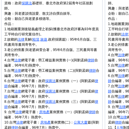
資格：政府
採購法
基礎班、臺北市政府第2屆青年社區規劃
師。
師。
興趣：與老婆
興趣：與老婆談情說愛、散文詩自撰自娛等。
企盼：願自己
企盼：願自己與老婆多積德等。
作品：
作品：
1.地籍圖重
1.地籍圖重測後疑義處理之初探(獲臺北市政府評審為93年度員
工平時自行研
工平時自行研究案佳作)。
2.故鄉的
法律
2.故鄉的
法律
見解(
租賃
.
旅遊
.政府採購篇)：95年6月自版。三
民書局等書局
民書局等書局寄售中。
3.老公的情
3.老公的情書:與老婆綺萱合著，95年6月自版。三民書局等書
局寄售中。
局寄售中。
4.台灣
法律
網
4.台灣
法律
網電子書：勞工權益案例實務 (一)(與劉孟錦
律師
合
編著，96年6
編著，96年6月)熱賣中。
5.台灣
法律
網
5.台灣
法律
網電子書：勞工權益案例實務（二)(與劉孟錦
律師
合
編著，96年7
編著，96年7月)熱賣中。
6.台灣
法律
網
6.台灣
法律
網電子書：政府
採購法
案例實務（一）(與劉孟錦
律
師
合編著，9
師
合編著，96年7月）熱賣中。
7.台灣
法律
網
7.台灣
法律
網電子書：政府
採購法
案例實務（二）(與劉孟錦
律
師
合編著，9
師
合編著，96年7月）熱賣中。
8.台灣
法律
網
8.台灣
法律
網電子書：政府
採購法
案例實務（三）(與劉孟錦
律
師
合編著，9
師
合編著，96年7月）熱賣中。
9. 台灣
法律
網
9. 台灣
法律
網電子書：
房地產
案例實務（一）(與劉孟錦
律師
合
編著，96年
編著，96年7月）熱賣中。
10.台灣
法律
10.台灣
法律
網電子書：
房地產
案例實務(二)：
公寓大廈
篇(與劉
孟錦
律師
合編
孟錦
律師
合編著，96年7月）熱賣中。
11.【
土地
制