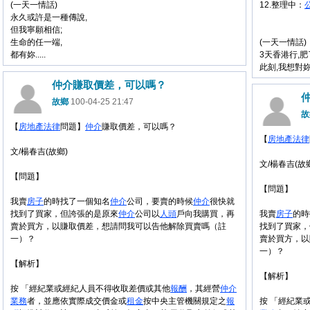
(一天一情話)
12.整理中：
永久或許是一種傳說,
但我寧願相信;
生命的任一端,
(一天一情話)
都有妳.....
3天香港行,肥
此刻,我想對妳說
仲介賺取價差，可以嗎？
故鄉
100-04-25 21:47
故
【
房地產
法律
問題】
仲介
賺取價差，可以嗎？
【
房地產
法律
文/楊春吉(故鄉)
文/楊春吉(故
【問題】
【問題】
我賣
房子
的時找了一個知名
仲介
公司，要賣的時候
仲介
很快就
找到了買家，但誇張的是原來
仲介
公司以
人頭
戶向我購買，再
我賣
房子
的時
賣於買方，以賺取價差，想請問我可以告他解除買賣嗎（註
找到了買家，
一）？
賣於買方，以
一）？
【解析】
【解析】
按 「經紀業或經紀人員不得收取差價或其他
報酬
，其經營
仲介
業務
者，並應依實際成交價金或
租金
按中央主管機關規定之
報
按 「經紀業