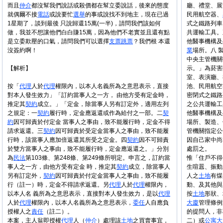
而且
仲介
都沒幫我們說話或殺價都在幫立委說話，後來的態度
廳、禮堂、展
就偶爾不接
電話
或說要忙
選舉
的事或說找不到地主，現在已過
民用航空器、
1星期了，談到最後 只說歸還15萬(一半)，請問我們該如何
式之鐵路列車
做，我並不想讓他們白白賺15萬，因為他們不老實並且還有點
共運輸工具。
是立委欺壓的口氣，請問我們可以選擇
支票
跳票
？我們根 本還
他醫事機構及
沒簽約啊！
業
場所。八 
中央主管機關
【解析】
示。」為菸害
室、表演廳、
按「
代理
人於
代理
權限內，以本人名義所為之意思表示，直接
池、民用航空
對本人發生效力」「訂約當事人之一方， 由他方受有定金時，
密閉式之鐵路
推定其
契約
成立。」「定金，除當事人另有訂定外，適用左列
之公共運輸工
之規定：一
契約
履行時，定金應返還或作為給付之一部。二
契
他醫事機構及
約
因可歸責於付定金 當事人之事由，致不能履行時，定金不得
場所、製造、
請求返還。三
契約
因可歸責於受定金當事人之事由，致不能履
管機關指定公
行時，該當事人應加倍返還其所受之定金。四
契約
因不可歸責
因自己家中尚
於雙方當事人之事由，致不能履行時，定金應返還之。」分別
處罰之。
為
民法
第103條、第248條、第249條所明定。申言之，訂約當
惟「住戶不得
事人之一方，由他方受有定金 時，推定其
契約
成立，除當事人
生喧囂、振動
另有訂定外，
契約
因可歸責於付定金當事人之事由，致不能履
人之
土地
有煤
行（註一）時，定金不得請求返還。另
代理
人於
代理
權限內，
動、及其他與
以本人名 義所為之意思表示，直接對本人發生效力，是以
代理
按
土地
形狀、
人於
代理
權限內，以本人名義所為之意思表示，
委任
人自應負
大廈
管理條例
授權人之
責任
（註二）。
的提問人，非
本案，主人翁即授權
代理
人（
仲介
）處理該
土地
之買賣事宜，
二）或
公寓大