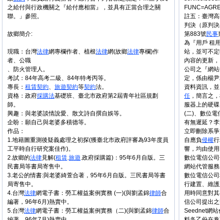
之給付與行政機關之『給付應相當』，並具有正當合理之關
FUNC=AG
聯。」參照。
註五：臺灣高等
判決（原判決
故鄉簡介:
第883號
民事
為『用戶 租
現職：台灣
法律
網專欄作者、植根
法律
網(故鄉
法律
專欄)作
站，並可不定
者、公職
內容的更新，
、防火管理人。
公司之『網站
考試：84年高考二級、84年特考丙等。
定，係由楊尹
專長：
租賃
契約
、
旅遊
契約
等
契約
法。
資料資訊，並
資格：政府
採購法
基礎班、臺北市政府第2屆青年社區規劃
任
，簡言之，
師。
服器上的硬碟
興趣：與老婆談情說愛、散文詩自撰自娛等。
(二)、數位
企盼：願自己與老婆多積德等。
有無遲延？李
作品：
立即刪除系爭
1.地籍圖重測後疑義處理之初探(獲臺北市政府評審為93年度員
自應負
侵權
行
工平時自行研究案佳作)。
響，均由使用
2.故鄉的
法律
見解(
租賃
.
旅遊
.政府採購篇)：95年6月自版。三
數位電信公司
民書局等書局寄售中。
網站代管服務
3.老公的情書:與老婆綺萱合著，95年6月自版。三民書局等書
數位電信公司
局寄售中。
行建置、維護
4.台灣
法律
網電子書：勞工權益案例實務 (一)(與劉孟錦
律師
合
用時同意對其
編著，96年6月)熱賣中。
信公司提出之
5.台灣
法律
網電子書：勞工權益案例實務（二)(與劉孟錦
律師
合
Seedne
編著，96年7月)熱賣中。
料各乙份在卷