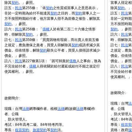
除其
契約
。」參照。
當事人得定相
註五：
民法
第255條：「依
契約
之性質或當事人之意思表示，
除其
契約
。」
非於一定時期為給付不能達其
契約
之目的，而
契約
當事人之一
註五：
民法
第
方不按照時期給付者，他方當事人得不為前條之催告，解除其
非於一定時期
契約
。」參照。
方不按照時期
註六：
民法
第256條：「
債權
人於有第二百二十六條之情形
契約
。」參照
時，得解除其
契約
。」參照。
註六：
民法
第
註七：
民法
第359條：「買賣因物有瑕疵，而出賣人依前五條
時，得解除其
之規定，應負擔保之責者，買受人得解除其
契約
或請求減少其
註七：
民法
第
價金。但依情形，解除
契約
顯失公平者，買受人僅得請求減少
之規定，應負
價金。」參照。
價金。但依情
註八：
民法
第227條第1項：「因可歸責於
債務
人之事由，致為
價金。」參照
不完全給付者，
債權
人得依關於給付遲延或給付不能之規定行
註八：
民法
第
使其權利。」參照。
不完全給付者
使其權利。」
故鄉簡介:
故鄉簡介:
現職：台灣
法
現職：台灣
法律
網專欄作者、植根
法律
網(故鄉
法律
專欄)作
者、公職
者、公職
、防火管理人
、防火管理人。
考試：84年
考試：84年高考二級、84年特考丙等。
專長：
租賃
契
專長：
租賃
契約
、
旅遊
契約
等
契約
法。
資格：政府
採