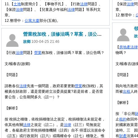
11.【
土地
制度簡介】、【事物手扎】、【行政
法律
問題】、
【保證
法律
問
【保證
法律
問題】、【兒童及少年福利
法律
問題】等系列文
章。
章。
12.整理中：
12.整理中：
公寓大廈
部分(五南)。
營業稅加稅，須修法嗎？草案，須公告嗎？
故
故鄉
100-04-25 21:46
【
房地產
法律
【行政
法律
問題】
營業
稅加稅，須修法嗎？草案，須公告嗎？
物嗎？
文/楊春吉(故鄉)
文/楊春吉(故
【問題】
【問題】
請教各位
法律
先進一個問題，政府若要更動
營業
稅(加稅)，其
我向地方政府
權責在財政部，還是需要經立法委員提案?若是前者，是否需
而被
出租
人終
要公告，公告期間多久（註一）？
【解析】
【解析】
按 「非公用
按 稅捐之稽徵，依稅捐稽徵法之規定，稅捐稽徵法未規定者，
止
租約
收回外
依其他有關
法律
之規定（註二）。是
法律
（註三）苟無規定
於國家政策需
者，各級政府主管稅捐稽徵機關（註四）自不 得逕以法規命令
途時。三 因
（註五）或行政規則（註六）或職權命令（註七）稽徵之。惟
有
財產
法第4