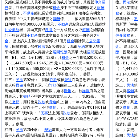
又經紀業或經紀人員不得收取差價或其他報 酬，其經營
仲介
業
擔。
民法
第5
務
者，並應依實際成交價金或
租金
按中央主管機關規定之
報酬
又經紀業或經
標準計收，
不
動產
經紀業管理條例第19條第1 項亦定有明文。
務
者，並應依
再所謂『中央主管機關規定之
報酬
標』」，依內政部89年5月2
標準計收，
不
日內中地字第0000000 號函示，
不
動產
經紀業或經紀人員經營
再所謂『中央
仲介
業務
者，其向買賣或
租賃
之一方或雙方收取
報酬
之總額合
日內中地字第0
計不得超過該
不
動產
實際成交價金百分之六或一個半月之
租
仲介
業務
者，
金
。 是上訴人主張依習慣請求以1個月
租金
額計算之
居間
報
計不得超過該
酬
，固屬有據，然依
民法
第570條規定，應由
契約
當事人雙方
金
。 是上訴
平均負擔，故上訴人得請求之
居間
報酬
為系爭 大樓
居間
完成樓
酬
，固屬有據
層（B1、B2、1至10樓、12樓）月
租金
之一半即3,520,063元
平均負擔，故
【（1,447,500元＋1,945,125 元＋1,042,500元＋900,000元
層（B1、B2
＋1,140,000元＋565,000元）÷2＝3,520,063元（元以下四捨
【（1,447,50
五入）】，超過此部分之 請求，即不應准許。」參照。
＋1,140,0
註三：
民法
第92條：「因被
詐欺
或被
脅迫
而為意思表示者，表
五入）】，超
意人得
撤銷
其意思表示。但
詐欺
係由第三人所為者，以相對人
註三：
民法
第
明知其事實或可得而知者為限，始得
撤銷
之。被
詐欺
而為之意
意人得
撤銷
其
思表示，其
撤銷
不得以之對抗善意第三人。」、第93條：「前
明知其事實或
條之
撤銷
，應於發見
詐欺
或
脅迫
終止 後，一年內為之。但自意
思表示，其
撤
思表示後，經過十年，不得
撤銷
。」、最高法院18年01月01日
條之
撤銷
，應
上字第371號判例：「
民事
法上所謂
詐欺
云者，係謂欲相對人
思表示後，經
陷於錯 誤，故意示以不實之事，令其因錯誤而為意思之表
上字第371
示。」參照。
陷於錯 誤，
註四：
民法
第254條：「
契約
當事人之一方遲延給付者，他方
示。」參照。
當事人得定相當期限催告其履行，如於期限內不履行時，得解
註四：
民法
第