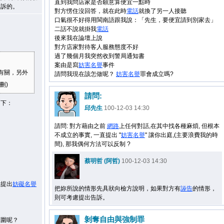
直到我問店家是否願意算便宜一點時
起訴的。
對方愣住沒回答，就在此時
電話
就換了另一人接聽
口氣很不好得用閩南語跟我說：「先生，要便宜請到別家去」
二話不說就掛我
電話
後來我在論壇上說
對方店家對待客人服務態度不好
過了幾個月我突然收到警局通知書
案由是寫
妨害
名譽
事件
有關，另外
請問我現在該怎做呢？
妨害
名譽
罪會成立嗎?
刪)
請問:
如下：
邱先生
100-12-03 14:30
請問: 對方藉由之前
網路
上任何對話,在其中找各種麻煩, 但根本
不成立的事實, 一直提出 "
妨害
名譽
" 讓你出庭,(主要浪費我的時
間), 那我偶何方法可以反制 ?
蔡明哲 (阿哲)
100-12-03 14:30
我提出
妨礙
名譽
把妳所說的情形先具狀向檢方說明，如果對方有
誣告
的情形，
則可考慮提出告訴。
剝奪自由與強制罪
範圍呢？