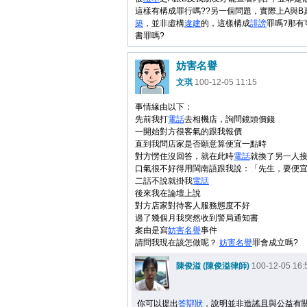
這樣有構成罪行嗎??另一個問題，實際上A與B
築
，並非虛構
違建
的，這樣構成
誹謗
罪嗎?那有
書罪嗎?
妨害名譽
文琪
100-12-05 11:15
事情緣由以下：
先前我打
電話
去相機店，詢問鏡頭價錢
一開始對方很客氣的跟我報價
直到我問店家是否願意算便宜一點時
對方愣住沒回答，就在此時
電話
就換了另一人
口氣很不好得用閩南語跟我說：「先生，要便
二話不說就掛我
電話
後來我在論壇上說
對方店家對待客人服務態度不好
過了幾個月我突然收到警局通知書
案由是寫
妨害
名譽
事件
請問我現在該怎做呢？
妨害
名譽
罪會成立嗎?
陳俊溢 (陳俊溢律師)
100-12-05 16:
你可以提出
答辯狀
，說明並非造謠且與公益有