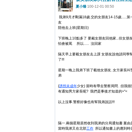
夏小臻
100-12-01 00:50
我弟9月才剛滿18歲.交的女朋友14-15歲.....
友
陪他去上班{星期日}
下班晚上10點多了 要戴女朋友回他家...但女
怕會被罵 所以...... 沒回家
隔天早上要載女朋友去上課 女朋友說他請同學
了!!!
星期一晚上我弟下班了載他女朋友..女方家長叫
弟
{
誘拐
未成年
少女} 當時有帶去警察局問. .但我
有通知男方家長呢? 我們是事後才知道的>"<
以上沒事.警察好像也有幫我弟說話!!!
隔一.兩個星期居然收到我弟的分局通知書 案由
當時我弟又在北部
工作
所以通知書上的應到時