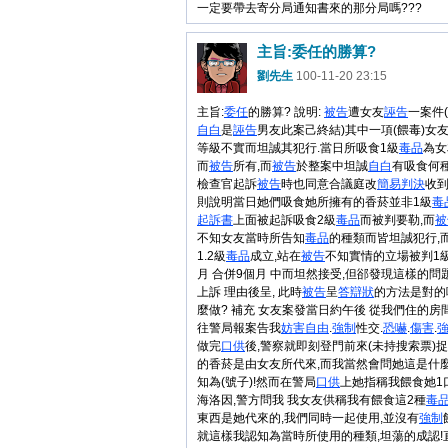
一定要帶去寄分局通知書來的那分局嗎???
主旨:委任的勝算?
劉先生
100-11-20 23:15
主旨:
委任
的勝算? 說明:
被告
遭女友
誣告
一案件
自白
是
誣告
男友此案己終結)其中一項(餵毒)女
等級不實而坦誠其犯行.當日所吸食1級
毒品
為女
而
被告
所有,而
被告
於整案中坦誠
自白
有吸食何
檢查官起訴
被告
時也同意合議庭改
簡易判決
收到
則說明當日她們吸食她所擁有的香菸並非1級
毒
起訴書
上面被起訴吸食2級
毒品
而被判要勒,而
被
不知女友當時所告知
毒品
的種類而皆坦誠犯行,
1.2級
毒品
成立,站在
被告
不知實情的立場被判1級
月 合併9個月 中而坦然接受,但郤發現這樣的問
上訴 理由後呈, 此時
被告
呈
答辯狀
的方法是對的
麼做? 補充 女友案發當日約午後 從我們住的
往警局報案告我
妨害
自由
.
強制
性交.
恐嚇
.
傷害
.
做完
口供
後,警察就即刻登門前來(未持搜索票)
的香菸是由女友所代來,而我當然會問她這是什麼
知為(號子)!然而在警局
口供
上她指稱我餵食她1
海洛因,警方問我 我女友供稱我有餵食這2種
毒
東西是她代來的,我們同時一起使用,並沒有
強制
就這樣我認知為當時所使用的種類,坦蕩的成認!