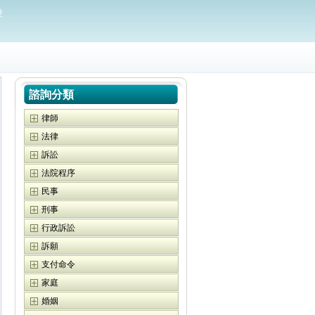
愛
諮詢分類
律師
法律
訴訟
法院程序
民事
刑事
行政訴訟
訴願
支付命令
家庭
婚姻