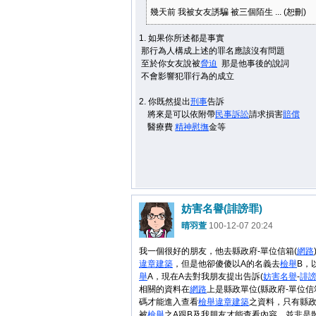
幾天前 我被女友誘騙 被三個陌生 ... (恕刪)
1. 如果你所述都是事實
那行為人構成上述的罪名應該沒有問題
至於你女友說被
脅迫
那是他事後的說詞
不會影響犯罪行為的成立
2. 你既然提出
刑事
告訴
將來是可以依附帶
民事
訴訟
請求損害
賠償
醫療費
精神慰撫
金等
妨害名譽(誹謗罪)
晴羽萱
100-12-07 20:24
我一個很好的朋友，他去縣政府-單位信箱(
網路
違章建築
，但是他卻傻傻以A的名義去
檢舉
B，
舉
A，現在A去對我朋友提出告訴(
妨害
名譽
-
誹
相關的資料在
網路
上是縣政單位(縣政府-單位信
碼才能進入查看
檢舉
違章建築
之資料，只有縣
被
檢舉
之A跟B及我朋友才能查看內容，並非是