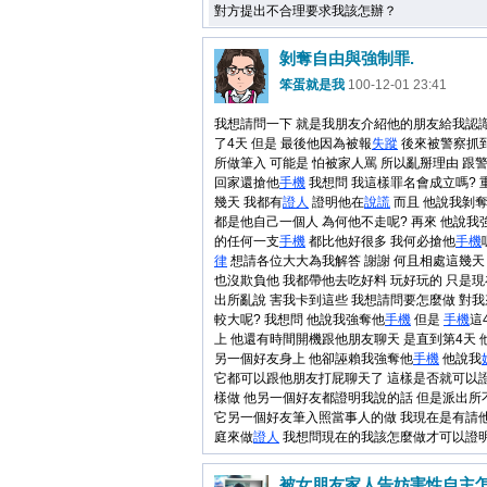
對方提出不合理要求我該怎辦？
剝奪自由與強制罪.
笨蛋就是我
100-12-01 23:41
我想請問一下 就是我朋友介紹他的朋友給我認識
了4天 但是 最後他因為被報
失蹤
後來被警察抓到
所做筆入 可能是 怕被家人罵 所以亂掰理由 跟
回家還搶他
手機
我想問 我這樣罪名會成立嗎? 
幾天 我都有
證人
證明他在
說謊
而且 他說我剝
都是他自己一個人 為何他不走呢? 再來 他說我
的任何一支
手機
都比他好很多 我何必搶他
手機
律
想請各位大大為我解答 謝謝 何且相處這幾天
也沒欺負他 我都帶他去吃好料 玩好玩的 只是
出所亂說 害我卡到這些 我想請問要怎麼做 對
較大呢? 我想問 他說我強奪他
手機
但是
手機
這
上 他還有時間開機跟他朋友聊天 是直到第4天 
另一個好友身上 他卻誣賴我強奪他
手機
他說我
它都可以跟他朋友打屁聊天了 這樣是否就可以
樣做 他另一個好友都證明我說的話 但是派出所
它另一個好友筆入照當事人的做 我現在是有請
庭來做
證人
我想問現在的我該怎麼做才可以證
被女朋友家人告妨害性自主