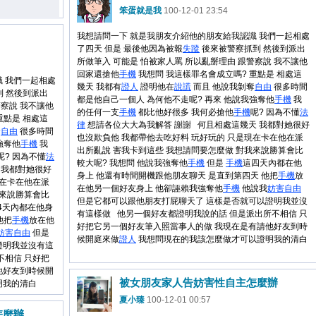
笨蛋就是我
100-12-01 23:54
我想請問一下 就是我朋友介紹他的朋友給我認識 我們一起相處
了四天 但是 最後他因為被報
失蹤
後來被警察抓到 然後到派出
所做筆入 可能是 怕被家人罵 所以亂掰理由 跟警察說 我不讓他
回家還搶他
手機
我想問 我這樣罪名會成立嗎? 重點是 相處這
 我們一起相處
幾天 我都有
證人
證明他在
說謊
而且 他說我剝奪
自由
很多時間
 然後到派出
都是他自己一個人 為何他不走呢? 再來 他說我強奪他
手機
我
警察說 我不讓他
的任何一支
手機
都比他好很多 我何必搶他
手機
呢? 因為不懂
法
重點是 相處這
律
想請各位大大為我解答 謝謝 何且相處這幾天 我都對她很好
奪
自由
很多時間
也沒欺負他 我都帶他去吃好料 玩好玩的 只是現在卡在他在派
強奪他
手機
我
出所亂說 害我卡到這些 我想請問要怎麼做 對我來說勝算會比
呢? 因為不懂
法
較大呢? 我想問 他說我強奪他
手機
但是
手機
這四天內都在他
 我都對她很好
身上 他還有時間開機跟他朋友聊天 是直到第四天 他把
手機
放
現在卡在他在派
在他另一個好友身上 他卻誣賴我強奪他
手機
他說我
妨害
自由
我來說勝算會比
但是它都可以跟他朋友打屁聊天了 這樣是否就可以證明我並沒
4天內都在他身
有這樣做 他另一個好友都證明我說的話 但是派出所不相信 只
他把
手機
放在他
好把它另一個好友筆入照當事人的做 我現在是有請他好友到時
妨害
自由
但是
候開庭來做
證人
我想問現在的我該怎麼做才可以證明我的清白
證明我並沒有這
不相信 只好把
他好友到時候開
被女朋友家人告妨害性自主怎麼辦
明我的清白
夏小臻
100-12-01 00:57
怎麼辦