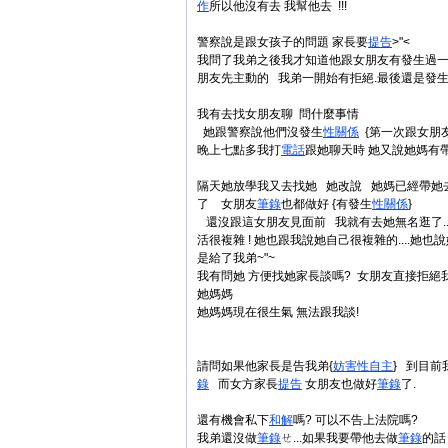
作
所以他沒有去 我幫他去 !!!
警察說是跟女孩子的問題 家長要
提告
>"<
我問了我弟之後我才知道他跟女朋友有發生過一
朋友先主動的 我弟一開始有拒絕.最後還是發生
我有去找女朋友聊 問什麼事情
她跟警察說他們沒發生
性關係
{第一次跟女朋友
晚上七點多我打
電話
跟她聊天時 她又說她媽有
隔天她放學我又去找她 她改說 她媽已經帶她
了 女朋友
筆錄
也都做好 {有發生
性關係
}
還沒跟這女朋友見面前 我就有去她無名逛了.
活很複雜 ! 她也跟我說她自己很複雜的....她也
是給了我弟~"~
我有問她 方便找她家長談嗎? 女朋友直接拒絕
她媽媽
她媽媽現在很生氣 無法跟我談!
請問如果他家長是告我弟{
妨害
性自主
} 到目前
錄
而女方家長
提告
女朋友也做好
筆錄
了.
還有機會私下
和解
嗎? 可以不告上法院嗎?
我弟還沒做
筆錄
ㄝ...如果我要帶他去做
筆錄
的