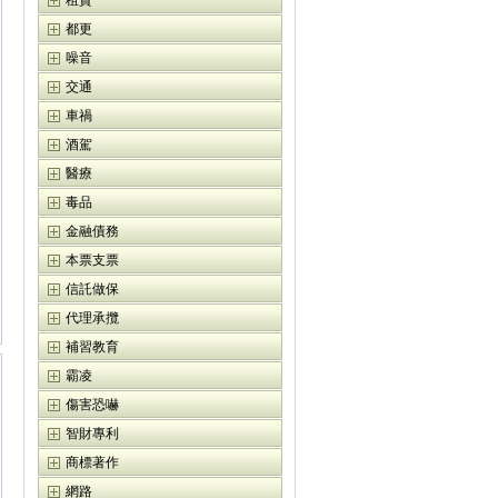
租賃
都更
噪音
交通
車禍
酒駕
醫療
毒品
金融債務
本票支票
信託做保
代理承攬
補習教育
霸凌
傷害恐嚇
智財專利
商標著作
網路