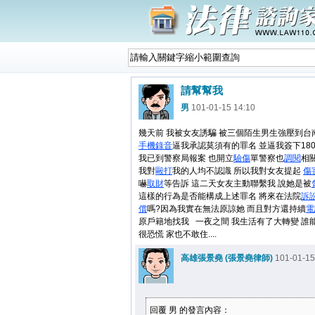
請幫幫我
男
101-01-15 14:10
幾天前 我被女友誘騙 被三個陌生男生強壓到台
手機
錄音
逼我承認莫須有的罪名 並逼我簽下18
我已到警察局報案 也開立
驗傷
單警察也
調閱
相
我對
毆打
我的人均不認識 所以我對女友提起
傷
嚇
取財
等告訴 這二天女友主動聯繫我 說她是被
這樣的行為是否能構成上述罪名 將來在法院
訴
償
嗎?因為我實在無法原諒她 而且對方還持續
電
原戶籍地找我 一夜之間 我生活有了大轉變 誰
很恐慌 家也不敢住....
高雄張景堯 (張景堯律師)
101-01-15
回覆 男 的發言內容：