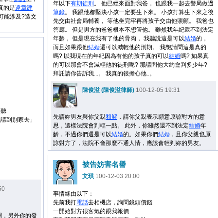
年以下
有期徒刑
。 他已經來面對我爸， 也跟我一起去警局做過
真的是
違章建
筆錄
。 我跟他都堅決小孩一定要生下來。 小孩打算生下來之後
可能涉及?造文
先交由社會局輔養， 等他坐完牢再將孩子交由他照顧。 我爸也
答應。 但是男方的爸爸根本不想管他。 雖然我年紀還不到法定
年齡， 但是現在我有了他的骨肉， 我聽說這是可以
結婚
的，
而且如果跟他
結婚
還可以減輕他的刑期。 我想請問這是真的
嗎? 以我現在的年紀因為有他的孩子真的可以
結婚
嗎? 如果真
的可以那會不會減輕他的徒刑呢? 那請問他大約會判多少年?
拜託請你告訴我...。 我真的很擔心他..。
陳俊溢 (陳俊溢律師)
100-12-05 19:31
接聽
先請妳男友與你父親
和解
，請你父親表示願意原諒對方的意
宜請到別家去」
思，這樣法院會判輕一點。 此外，你雖然還不到法定
結婚
年
齡，不過你們還是可以
結婚
的。如果你們
結婚
，且你父親也原
諒對方了，法院不會那麼不通人情，應該會輕判妳的男友。
被告妨害名譽
文琪
100-12-03 20:00
50
事情緣由以下：
先前我打
電話
去相機店，詢問鏡頭價錢
一開始對方很客氣的跟我報價
關，另外你的發