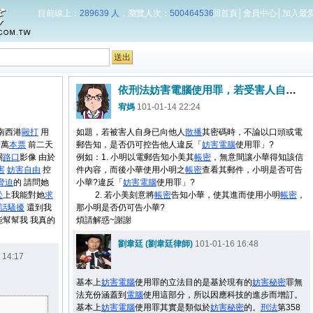
目前線上：
289639 人
，瀏覽人次：
500464536
回首頁
│
會員中心
│
加入最
依刑法妨害電腦使用罪，若受害人自身已向他人散播其密碼時....
宥媽
101-01-14 22:24
南西港
毆打
用
如題，若被害人自身已向他人
散播
其密碼時，不論以口頭或電
0萬
本票
前二天
郵告知，是否仍可控告他人違反「
妨害
電腦
使用罪」?
關
路口
影像 由於
例如：1. 小明以電郵告知小美其
帳密
，無意間讓小華得知該信
害
妨害
自由
控
件內容，而後小華使用小明之
帳密
查看其郵件，小明是否可告
脅迫
的 請問她
小華?違反「
妨害
電腦
使用罪」?
訟
上我能對她
求
2. 若小美刻意將
帳密
告知小華，使其進而使用小明
帳密
，
話
騷擾
還到我
那小明是否仍可告小華?
能幫幫我 我真的
煩請解惑~謝謝
劉韋廷 (劉韋廷律師)
101-01-16 16:48
 14:17
基本上
妨害
電腦
使用罪的立法目的是基於現有的
妨害
秘密
罪無
法充份涵蓋到
電腦
使用這部分，所以因應科技的進步而增訂。
基本上
妨害
電腦
使用罪其實是類似於
妨害
秘密
的。
刑法
第358