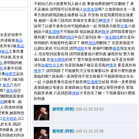
不顧自己的小孩要幫別人顧小孩 事後他將那個PO文刪除了 來
不及備份 請問我可以告那個人
妨害
名譽
嗎? 之後那個女生 一直
單方面的跟我說她去做產檢 以及 作安胎 但是我要陪他去做產
檢 她卻一直推三阻四的 那個女生要是已經
懷孕
了 但是我跟她
說明了以後不會有任何可能跟她在一起 而我表示願意
扶養
小孩
她說小孩
監護權
不可能給我 假設她是真的
懷孕
請問我需要負什
(女友於偵查中
麼刑責? 她在跟我的
簡訊
中自己提到說 唯一
發生關係
那次是你
友所述吸食
毒品
情我願的 而她當時也滿18了 雖然
簡訊
我刪除了 但是那個是可
友所有2級
毒品
以調出來的 可以作證 請問
律師
大哥 那個PO動態
傷害
我女友的
種
毒品
之事而遭
人 現在堅持說要告我 請問我需要負什麼刑責 據我所知 雙方都
判決後,其女友
滿18歲 且
發生關係
的當下 雙方都是你情我願的 似乎是沒有辦
品
,很明顯的她
法告
妨礙
性自主
的 但是因為她不確定是否真的
懷孕
要是真的有
告
全案中郤因
懷孕
了 請問我除了可能被對方父母告棄嬰以外 還有什麼刑責會
而遭
檢察官
起訴
面臨到呢? 因為我一直很堅持不管怎樣都不可能跟那個女生在
7個月 2級3個
一起 小孩願意養但是他不願意將
監護權
交給我 而我一直希望能
題
被告
己先行
直接跟她父母接洽 直接跟她父母談 要是她父母堅持要告 那我
嗎?
被告
該怎
也願意承擔 只是我想跟
律師
大哥您先了解一下我會遇到什麼樣
房間離開就直接前
的刑責
強制
餵毒等...她
捉人!而當時所吸
蔡明哲 (阿哲)
100-11-22 23:10
東東,她當時告
口
安非他命
,2口
品
於女友,我說!
餵他吸食,,於是
蔡明哲 (阿哲)
100-11-22 23:36
直到我收到判決