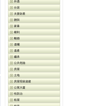
外遇
分居
夫妻財產
贈與
家暴
權利
離婚
遺囑
遺產
繼承
公共危險
房屋
土地
房屋瑕疵違建
公寓大廈
性防治
租屋