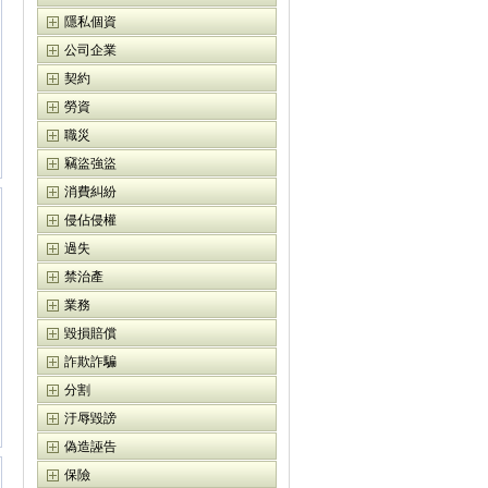
隱私個資
公司企業
契約
勞資
職災
竊盜強盜
消費糾紛
侵佔侵權
過失
禁治產
業務
毀損賠償
詐欺詐騙
分割
汙辱毀謗
偽造誣告
保險