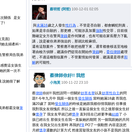
蔡明哲 (阿哲)
100-12-01 02:05
次關係 是女
了!
與
未滿16
歲之人發生
性行為
，不管是否自願，都會觸犯刑責，
如果是非自願的，那更糟，可能涉及加重
強制
性交罪，目前很
難確定女方在警局
筆錄
是作何陳述，也有可能在家長壓力下亂
見面}
講，說是被你弟弟強迫的，那就比較麻煩。
帶她去婦產科~
還有這類案件，警察應不敢把他壓下來，通常都會移送至地檢
署由檢方偵辦，建議你們從現在開始作
筆錄
時，
委任
律師
處理
去警察局告我弟
吧，不過這種類似案件，不管案情如何發展，建議還是尋求
和
解
的可能性。
.感覺這女孩生
說她的第一次不
蔡律師你好!! 我想
我 說她很了解
小泡芙
100-11-22 23:10
蔡
律師
你好!! 我想請問一些關於
妨害
名譽
以及
妨害
性自主
的問
題!! 今年九月中 我跟一個女生
發生關係
當時她滿18歲 而我也
滿20歲了 當時
發生關係
的時候是她跟我都你情我願的 但事後
我弟都還沒做
筆
我對我女友很愧疚 所以之後一直躲這個女生 但之後那個女生好
像
懷孕
了 我女友早就已經
懷孕
直到現在已經要準備
結婚
了 小
孩已經出生 那個女生在我一直躲她的期間 另一個我跟她的共同
朋友 在我女兒出生那時 再我的
FB
PO了一個動態 內容是說把
話
月經
懷孕
週數的計算方式 然後質疑我女友的小孩不是我的 說我