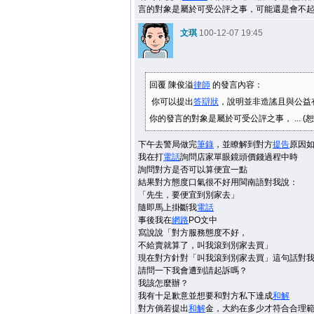
言的對象是屬於可受公評之事，可能還是會不
文琪
100-12-07 19:45
回覆 陳俊溢
律師
的發言內容：
你可以提出
答辯狀
，說明並非造謠且與公益
你的發言的對象是屬於可受公評之事， ... (恕
下午去警局做完
筆錄
，並瞭解到對方
提告
原因
我在打
電話
詢問店家單眼鏡頭價錢過程中時
詢問對方是否可以算便宜一點
結果對方態度口氣很不好用閩南語對我說：
「先生，要便宜到別家去」
隨即馬上掛斷我
電話
事後我在
網路
PO文中
寫說說「對方服務態度不好，
不給賣就算了，叫我滾到別家去買」
現在對方針對「叫我滾到別家去買」這句話對
請問一下我會遭到請起訴嗎？
我該怎麼辦？
我有十足歉意並想要和對方私下達成
和解
對方倘若提出
和解
金，大約在多少才符合合理