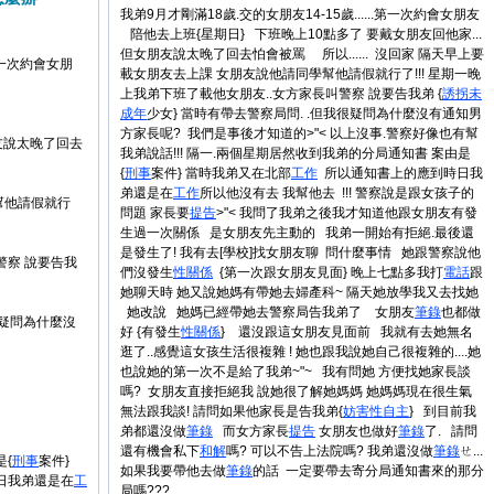
我弟9月才剛滿18歲.交的女朋友14-15歲......第一次約會女朋友
陪他去上班{星期日} 下班晚上10點多了 要戴女朋友回他家...
但女朋友說太晚了回去怕會被罵 所以...... 沒回家 隔天早上要
.第一次約會女朋
載女朋友去上課 女朋友說他請同學幫他請假就行了!!! 星期一晚
上我弟下班了載他女朋友..女方家長叫警察 說要告我弟 {
誘拐
未
成年
少女} 當時有帶去警察局問. .但我很疑問為什麼沒有通知男
方家長呢? 我們是事後才知道的>"< 以上沒事.警察好像也有幫
朋友說太晚了回去
我弟說話!!! 隔一.兩個星期居然收到我弟的分局通知書 案由是
{
刑事
案件} 當時我弟又在北部
工作
所以通知書上的應到時日我
弟還是在
工作
所以他沒有去 我幫他去 !!! 警察說是跟女孩子的
幫他請假就行
問題 家長要
提告
>"< 我問了我弟之後我才知道他跟女朋友有發
生過一次關係 是女朋友先主動的 我弟一開始有拒絕.最後還
是發生了! 我有去[學校]找女朋友聊 問什麼事情 她跟警察說他
警察 說要告我
們沒發生
性關係
{第一次跟女朋友見面} 晚上七點多我打
電話
跟
她聊天時 她又說她媽有帶她去婦產科~ 隔天她放學我又去找她
她改說 她媽已經帶她去警察局告我弟了 女朋友
筆錄
也都做
很疑問為什麼沒
好 {有發生
性關係
} 還沒跟這女朋友見面前 我就有去她無名
逛了..感覺這女孩生活很複雜 ! 她也跟我說她自己很複雜的....她
也說她的第一次不是給了我弟~"~ 我有問她 方便找她家長談
嗎? 女朋友直接拒絕我 說她很了解她媽媽 她媽媽現在很生氣
無法跟我談! 請問如果他家長是告我弟{
妨害
性自主
} 到目前我
弟都還沒做
筆錄
而女方家長
提告
女朋友也做好
筆錄
了. 請問
還有機會私下
和解
嗎? 可以不告上法院嗎? 我弟還沒做
筆錄
ㄝ...
是{
刑事
案件}
如果我要帶他去做
筆錄
的話 一定要帶去寄分局通知書來的那分
日我弟還是在
工
局嗎???