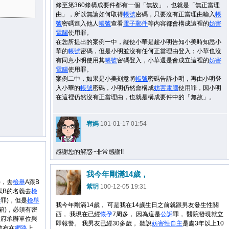
條至第360條構成要件都有一個「無故」，也就是「無正當理
由」，所以無論如何取得
帳號
密碼，只要沒有正當理由輸入
帳
號
密碼進入他人
帳號
查看
電子郵件
等內容都會構成這裡的
妨害
電腦
使用罪。
在您所提出的案例一中，縱使小華是趁小明告知小美時知悉小
華的
帳號
密碼，但是小明並沒有任何正當理由登入；小華也沒
有同意小明使用其
帳號
密碼登入，小華還是會成立這裡的
妨害
電腦
使用罪。
案例二中，如果是小美刻意將
帳號
密碼告訴小明，再由小明登
入小華的
帳號
密碼，小明仍然會構成
妨害
電腦
使用罪，因小明
在這裡仍然沒有正當理由，也就是構成要件中的「無故」。
宥媽
101-01-17 01:54
感謝您的解惑~非常感謝!!
我今年剛滿14歲，
)，去
檢舉
A跟B
紫玥
100-12-05 19:31
以B的名義去
檢
謗
罪)，但是
檢舉
我今年剛滿14歲， 可是我在14歲生日之前就跟男友發生性關
箱)，必須有密
西， 我現在已經
懷孕
7周多， 因為這是
公訴
罪， 醫院發現就立
政府承辦單位與
即報警。 我男友已經30多歲， 聽說
妨害
性自主
是處3年以上10
散布在
網路
上，