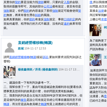
其實你的
契約
要是沒能力找
律師
審閱，只要約定
入股
的金額、
償
,所以我很
取得的股數等即可。其他的部分
公司法
都有規定，甚至有些是
出問題,但又
強制
規定，你們
契約
的內容違反了那些
強制
規定可能會使得
契
直接走
法律
途
約
無效，將來有發生潛在
糾紛
的風險。
拜託幫幫我解
如果真要挑剔，你的
契約
有違反
強制
規定、事前
口頭約定
的內
上櫃公司
求償
容如何處理、程序執行的方式不嚴謹、沒有約定
違約
效果等瑕
柯
疵。
為了能夠更了
直銷經營權移轉(轉讓)
資料與具有專
政城
104-11-17 12:53
戶諮詢專線：0937
請問
直銷
經營權
移轉
(
轉讓
)提起
訴訟
,要如何要求法院判決(訴之
王
聲明)
楊俊鑫律師／所長 (楊俊鑫律師)
104-11-17 13:43
如果您與甲方
致你陷於錯誤
但如果你早就
一、建議你查一下有利判決參考一下。
重要資訊，沒
二、我幫你查了一下，案由可能是確認會員權利存在[要看你具
認為甲方對你
體事實及想得到的效果是什麼，你的問題其實有點抽象]。
建議您可以先
三、我查到的判決是台北地方法院88年訴字第3842號判決，但
法溝通，再
委
是這個判決的
被告
是說公司有規定非經公司事前書面同意不得
已給付之價金
轉讓
，而法官是認為會員權之
轉讓
性質上就應經公司的同意，