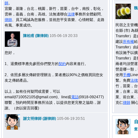
師
。
魏
宜蘭，基隆，台北，桃園，新竹，苗栗，台中，南投，彰化，
雲林，嘉義，台南，高雄。法無邊聯合
法律
事務所全體顧問、
律師
、員工竭誠為您服務，並祝您平安喜樂、心情輕鬆、走路
民宿之主管機
有風、事業成功。
在縣 (市) 為縣
陳柏甫 (陳律師)
105-06-19 20:33
Transfer
建設
所有權
給
Transfer）
您好，
有設施予以擴建、
Transfer
1、退費標準應先參照你們雙方的
契約
內容來進行。
兩者均須營運
營是哪一類
，
2、依照多層次傳銷管理辦法，業者應以90%之價格買回您女
使用
手機
Li
友之傳銷產品。
繫。免費
法律
竹，苗栗，台
以上，如有任何疑問或需要，可以
東，台東，
email(t710052105@gmail.com)、line或
電話
(0918-092477)
業、前台東、
聯繫，預約時間至事務所洽談，以提供您更完整之協助，謝
克仁
律師
關心
謝。（勿以留言回覆)
謝文明律師 (謝律師)
105-06-19 20:51
查