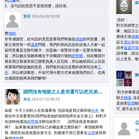
犯
恐嚇
罪。
林
2、這句話的意思不是很清楚，請詳述。
安仔
103-09-28 00:08
您好：
對方所經營之
事，無設立公
曹
律師
應係主張
債務
非常感謝您，此句話的意思是要我們幫她簽
保險
的同意書，因
設立
登記
合法
家父過世有一些
遺產
問題，我們約寫此訊息的這個人大家一起
請求
返還
不當
簽同意書及交附印鑑卡，但是她一直堅持大家一定要先幫她
請求權，請法
簽，所以她主張她有權去干涉獨資行號的
經營權
，但此獨資行
以上意見，敬
號在我父親過世前已變更負責人且完稅，所以她就寫以上訊息
來要我們順從她的意思，我們收到這訊息覺的很害怕沒有
工
作
，所以來請教您，不知可用什麼方式來保護我們自己，也再
陳
次感謝您能再為我們解答!
請問沒有地契之人是否還可以把兄弟共有土地賣人?
對方的事業是
額之
轉讓
, 
木公
103-07-16 08:53
是損害
賠償
額
可, 還不必主
如提 今天三伯約人在魚塭看地 但該地是我父親和他
共有
他
卻自作主張要賣掉(我們知道他的地契抵押在金主身上) 和對方
在談時他還說
經營權
沒辦法給對方 請問這樣是有效的
嗎? 如果要保護我們自己的權益要怎麼防範? 希望能幫幫
小
我 我想先知道保護自身方法 到最後不得已需要走
法律
途徑再
麻煩
律師
們