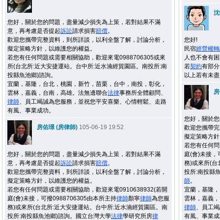
沈
您好，關於您的問題，盡量減少損失為上策，若對結果不滿
意，再考慮是否提起
訴訟
請求損害
賠償
。
歡迎您攜帶完整資料，到所詳談，以利全盤了解，討論分析，
您好!
擬定策略方針，以維護您的權益。
民宿
經營權
轉
若您有任何問題或需要相關協助，歡迎來電0988706305或來
人也不會有困
所(台北所:近大安捷運站。台中所:近水湳經貿園區。南投所:南
若
契約
有部分
投縣魚池鄉)諮詢。
以上若有未盡
宜蘭，基隆，台北，桃園，新竹，苗栗，台中，南投，彰化，
房
雲林，嘉義，台南，高雄。法無邊聯合
法律
事務所全體顧問、
律師
、員工竭誠為您服務，並祝您平安喜樂、心情輕鬆、走路
有風、事業成功。
您好，關於您
房佑璟 (房律師)
105-06-19 19:52
歡迎您攜帶完
擬定策略方針
若您有任何問題
您好，關於您的問題，盡量減少損失為上策，若對結果不滿
庭(會)未接，
意，再考慮是否提起
訴訟
請求損害
賠償
。
務)或來所(
歡迎您攜帶完整資料，到所詳談，以利全盤了解，討論分析，
投所:南投縣
擬定策略方針，以維護您的權益。
師
。
若您有任何問題或需要相關協助，歡迎來電0910638932(若開
宜蘭，基隆，
庭(會)未接，可撥0988706305由本所主持
律師
顏寧
律師
為您服
雲林，嘉義，
務)或來所(台北所:近大安捷運站。台中所:近水湳經貿園區。南
律師
、員工竭
投所:南投縣魚池鄉)諮詢。國立台灣大學
法律
學研究所房
律
有風、事業成