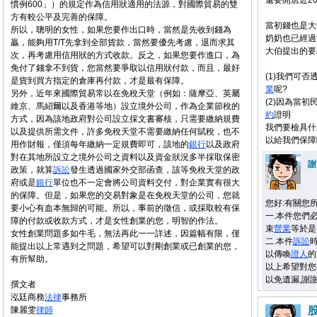
還要開店近2
慣例600」）的規定作為信用狀適用的法源，對國際貿易的雙
方有較公平及完善的保障。
當初錢也是大
所以，聰明的女性，如果您要作出口時，當然是先收到錢為
奶奶也已經過
贏，能夠用T/T先拿到全部貨款，當然要優先考慮，退而求其
大伯提出的要
次，再考慮用信用狀的方式收款。反之，如果您要作進口，為
免付了錢拿不到貨，您當然要爭取以信用狀付款，而且，最好
(1)我們可否
是貨到買方指定的倉庫再付款，才是最有保障。
業
呢?
另外，近年來國際貿易常以在免稅天堂（例如：薩摩亞、英屬
(2)因為當
維京、馬紹爾以及香港等地）設立境外公司，作為企業節稅的
約
證明
方式，因為該地政府對公司設立採文書審核，只需要繳納規費
我們要檢具什
以及提供所需文件，許多免稅天堂不需要繳納任何賦稅，也不
以給我們保障
用作財報，僅須每年繳納一定規費即可，該地的
銀行
以及政府
對在其地所設立之境外公司之資料以及資金狀況多半採取保密
謝
政策，就算
訴訟
發生透過國家外交部函查，該等免稅天堂的政
府或是
銀行
單位也不一定會將公司資料交付，對企業實有很大
的保障。但是，如果您的交易對象是在免稅天堂的公司，您就
您好:有關您
要小心有血本無歸的可能。所以，事前的徵信，或採取較有保
一.本件您們
障的付款或收款方式，才是女性創業的您，明智的作法。
束
營業
等於是
女性創業問題多如牛毛，無法再此一一詳述，因篇幅有限，僅
二.本件
訴訟
能提出以上常遇到之問題，希望可以對剛創業或已創業的您，
以傳喚
證人
的
有所幫助。
以上希望對您有
以免遺漏,謝
撰文者
泓廷商務
法律
事務所
陳麗雯
律師