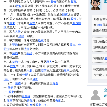
查
一、甲方同意乙方加入共同經營○○○○
股份
有限公司為
股東
。
二、○○○○
股份
有限公司（以下簡稱○○公司）目下由甲方所經
營，其資本額為新台幣（下同）( )元，乙於民國（下同）
年 月 日出資( )元（一次繳清）為加入成為
股東
之出資額，
○○公司之資本額達( )元，依出資比例，50萬取得( )%
股份
，並
回覆 徐維
成為
股東
（非經其他
合夥
人全體之同意，乙方不得將其
股份
轉
徐
律師
你
讓
第三人），甲方之持股占○○公司( )成。
謝謝你能
三、乙方
入股
之資金( )年內需專款專用，甲方不得在一年內以
○○名義向外
借款
、融資。
四、甲方需在一個月內變更
股東
名冊。
我比較擔
五、本
契約
如有未盡事宜，則依本公司註冊之章程及
民法
、
公
沒有給額
司法
等其他有關
法律
之規定。
六、本
契約
所生之
糾紛
，各方同意以台灣高雄地方法院為第一
審管轄法院。
爾後如真
七、本
契約
一式( )份，由各方及見
證人
各執一份為憑。
八.各
股東
的出資，於( )年( )月( )日以前交齊，逾期不交或未交
我交接給
齊全者，視為放棄
入股
，並應
賠償
由此造成其他
股東
之損失。
九. （一）盈餘
分配
：以公司章程為依據，
經營獲利50%公益
作什麼？
信託
，剩餘50%依比例
分配
（二）
債務
承擔：依所出資的額度負
責任
十.
股東
的權利和義務。
公
(一)
股東
的權利：
Wi
1. 公司事務的
經營權
、決定權和監督權，依法及公司章程行之
2.
股東
享有利益的
分配
權，並依公司章程
分配
之。
目前我(乙方
3. 公司經營積累的
財產
歸
股東
共有
;