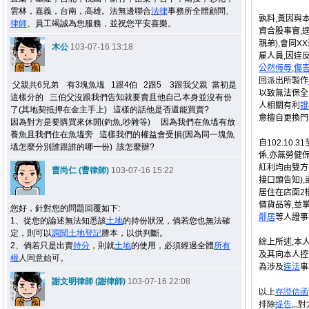
雲林，嘉義，台南，高雄。法無邊聯合
法律
事務所全體顧問、
孰料,黃因與
律師
、員工竭誠為您服務，並祝您平安喜樂。
資合股事實,逕自
親弟),會同
木公
103-07-16 13:18
雇人員,因違
公然
侮辱
,
傷
回派出所製作
父親共6兄弟 有3塊魚塭 1跟4伯 2跟5 3跟我父親 當初是
以致無法保全
這樣分的 三伯父沒跟我們告知就要賣且他自己本身並沒有份
人相關有利
證
了(其地契抵押在金主手上) 這樣的話他是否還能買賣?
意擅自更換門
因為對方是要購買來休閒(釣魚,吵雜等) 因為我們在魚塭有放
養魚且我們住在魚塭旁 這樣我們的權益會受損(因為同一塊魚
自102.10.31
塭怎麼分別誰跟誰的哪一份) 該怎麼辦?
係,亦無勞健保
紅利均由雙方
曹尚仁 (曹律師)
103-07-16 15:22
接口頭告知)
居住在店面2樓
價貨品等,並
您好，針對您的問題回覆如下:
鄰居
等人證事
1、從您的論述無法知悉該
土地
的持份狀況，倘若您也無法確
定，則可以
調閱
土地
登記
謄本，以供判斷。
綜上所述,本
2、倘若只是出賣
持分
，則就
土地
的使用，必須經過全體
所有
及其向本人控
權
人同意始可。
為涉及
違法
事
謝文明律師 (謝律師)
103-07-16 22:08
以上
存證信函
排除
提告
,,