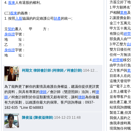
方簽立好了地
4.
股東
人有退股的權利。
1.甲方願將
戶相關
業務
及
(二)
股東
的義務：
2.讓渡價金
1. 按照
入股
協議的約定維護公司
財產
的統一;
金三十五萬元,
甲方五十萬元
立
契約
書人 甲 方：
有限公司
經營
身份證
字號：
部負責人由***
地 址：
3.甲乙雙方
合
乙 方：
雙方日後任何
身份證
字號：
任何一方無須
地 址：
4.
經營權
移交
由甲方自行負
柯期文 律師會計師 (柯律師／柯會計師)
104-12-22 18:57
乙方客戶與
業
目前本人在此
這幾天發現甲
這**電子上
為了能夠更了解你的案情及維護自身權益，建議你提供更詳實
上市上櫃電子
的資料，與具有專業的
律師
／會計師（雙證照師）洽詢，柯
律
並有帶客戶去
師
／柯會計師對於你這類案情又頗有研究，讓柯
律師
為你做最
絲生產工廠,
有力的策劃，以維護你最大的保障。客戶諮詢專線：0937-
站填寫詢價螺
182-635 *Line ID:k8883
製造工廠,但
陳俊溢 (陳俊溢律師)
104-12-23 11:48
我個人簽約之
換我承接時萬
現我無任何螺