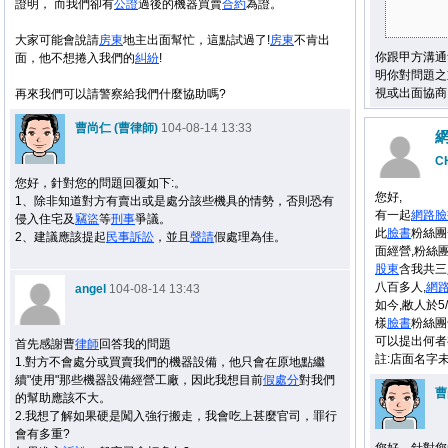
證明， 而我們卻有
公證
過後的機器買賣
合約
為證。
大家可能會說請
房東
地主出面幫忙，這點試過了!
房東
不肯出
你跟甲方溝通
面，他不想捲入我們的
糾紛
!
明你對問題之
視或出面協商
再來我們可以請警察給我們什麼協助嗎?
曹尚仁 (曹律師)
104-08-14 13:33
C
您好，針對您的問題回覆如下:。
您好,
1、除非知道對方有賣出或是處分該些機具的情勢，否則恐有
有一起
網路
臉
侵入住宅及
竊盜
等
刑事
爭議。
此
臉書
粉絲團
2、建議應該提起
民事
訴訟
，並且
聲請
假處理為佳。
面經營,粉絲
股東
含我共三
八百多人,
網
angel
104-08-14 13:43
如今,敝人於5
樣
臉書
粉絲團
可以提出何者
首先感謝曹
律師
回答我的問題
註:店面名字
1.對方不會處分或買賣我們的機器設備，他只會在原地點繼
續"使用"那些機器設備經營工廠，因此我想目前
假處分
對我們
曹
的幫助應該不大。
2.我想了解如果硬是闖入強行搬走，我會吃上甚麼官司，罪行
會有多重?