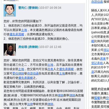
存證信函
擬
曹尚仁 (曹律師)
103-07-16 09:34
關係人黃XX,
人,共同於10
內"XXX'店內
您好，針對您的問題回覆如下:
各出資新台幣
1、倘若您的三伯持份超過2/3，則不論您的父親是否同意，均
訊專業,經驗
可以出賣該筆
土地
，本文建議您應該以父親的名義發函告知將
(yahoo拍賣
行使
優先承買權
，出賣時應該通知我方。
公司營運使用
2、倘若您的三伯持份未超過2/3，則無須過於擔心。
權
比例共同經
本額50萬元
房佑璟 (房律師)
103-07-16 12:46
黃家,公司
登
北市萬華區X
名義向
房東
于
您好，關於您的問題，您伯父可出賣其應有部分，除非其應有
登記
承租
人為
部分超過三分之二，方可出賣全部
土地
，且不論其欲出賣應有
約於10月中
部分或全部
土地
，您父親均可主張
共有
人之
優先承購權
，故您
資
25萬元內
父親可
委任
律師
發
存證信函
告知其若遇出賣
土地
應有部分，應
餘萬元,由謝
先通知行使
優先承購權
之。
經此完成3人
歡迎您攜帶完整資料，到所詳談，以利全盤了解，討論分析，
擬定策略方針，以維護您的權益。
期間,約定由
若您有任何問題或需要相關協助，歡迎來電0910638932(若開
市運作,黃陳
庭(會)未接，可撥0988706305由本所主持
律師
顏寧
律師
為您服
按
股權
比例
分
務)或來所(台北所:近大安捷運站或台中所:近水湳經貿園區)諮
市實際經營,但
詢。國立台灣大學
法律
學研究所房
律師
。
支底薪,但可
宜蘭，基隆，台北，桃園，新竹，苗栗，台中，南投，彰化，