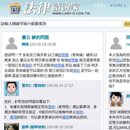
目前線上：
471764 人
慶云 解約問題
啊暐
105-06-19 16:39
ro
想請問一下 女友在三個月前 以三個
經營權
（骨灰罐）總共12
本人現為民宿
萬多 加入 慶云公司 明天要去退費 但 每個
經營權
簽完還要再簽
民宿
登記
證負
一張預訂生前
契約
才可正式取得
經營權
所以 她簽了三份 明天
宿無法變更負
去退款 骨灰罐是可以退的 但 那三張預訂生前
契約
是可以一起
至於乙方也無
退嗎 還是只能退回幾%而已 謝謝你們！
約
無法執行,
但不知是否合
曹尚仁 (曹律師)
105-06-19 17:17
呢?
謝
您好，針對您的問題回覆如下:
1、依據生前殯葬服務定型化
契約
（家用型）應記載事項、多
層次傳銷管理法規定，6個月內可以無條件終止
契約
。
您好:有關您
2、
費用
的部分，可以要求業者以90%
費用
將商品買回。
本件仍可以就
定雙方的權利
顏寧 (顏寧律師)
105-06-19 19:50
題,可以MAIL至