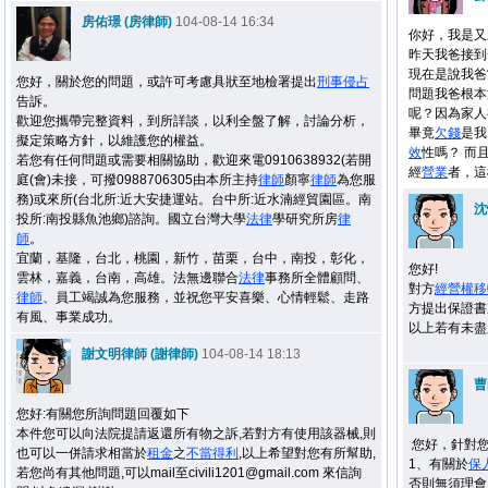
房佑璟 (房律師)
104-08-14 16:34
你好，我是又
昨天我爸接到
現在是說我爸
您好，關於您的問題，或許可考慮具狀至地檢署提出
刑事
侵占
問題我爸根本
告訴。
呢？因為家人
歡迎您攜帶完整資料，到所詳談，以利全盤了解，討論分析，
畢竟
欠錢
是我
擬定策略方針，以維護您的權益。
效
性嗎？ 而
若您有任何問題或需要相關協助，歡迎來電0910638932(若開
經
營業
者，這
庭(會)未接，可撥0988706305由本所主持
律師
顏寧
律師
為您服
務)或來所(台北所:近大安捷運站。台中所:近水湳經貿園區。南
沈
投所:南投縣魚池鄉)諮詢。國立台灣大學
法律
學研究所房
律
師
。
宜蘭，基隆，台北，桃園，新竹，苗栗，台中，南投，彰化，
您好!
雲林，嘉義，台南，高雄。法無邊聯合
法律
事務所全體顧問、
對方
經營權
移
律師
、員工竭誠為您服務，並祝您平安喜樂、心情輕鬆、走路
方提出保證書
有風、事業成功。
以上若有未盡
謝文明律師 (謝律師)
104-08-14 18:13
曹
您好:有關您所詢問題回覆如下
本件您可以向法院提請返還所有物之訴,若對方有使用該器械,則
您好，針對您
也可以一併請求相當於
租金
之
不當得利
,以上希望對您有所幫助,
1、有關於
保
若您尚有其他問題,可以mail至civili1201@gmail.com 來信詢
否則無須理會