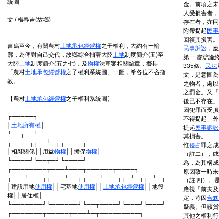
統圖
金。前項之未
人受損害者，
文 / 楊春吉(故鄉)
存在者，亦同
附帶提起
民事
回復其損害。
書寫至今，有關農村
土地
承包
經營權
之子權利，大約有一輪
民事
訴訟
，應
廓，為俾對自己交代，故鄉綜合拙著大陸
土地
制度簡介(五)至
第一 審辯論
大陸
土地
制度簡介(五之七)，及
物權
法草案相關編章，擬具
335條、
民法
「農村
土地
承包
經營權
之子權利系統圖」一圖，希各位不吝指
文，是意圖為
教。
之物者，處以
之罰金。又「
【農村
土地
承包
經營權
之子權利系統圖】
後已不存在」
因犯罪而受損
┌─────┐
不得提起」外
│
土地
所有權
│
提起
民事
訴訟
└──┬──┘
其損害。
┌────┐┌──┴─┐┌────┐
惟
侵占
罪之成
│相鄰關係││用益
物權
││擔保
物權
│
（註二），或
└────┘└──┬─┘└────┘
為，為其構成
┌────────┬───┴───┬──────┬────┐
原因致一時未
┌───┴───┐┌───┴──┐┌───┴───┐┌─┴─┐┌─┴─┐
（註 四）。
│建設用地
使用權
││宅基地
使用權
││
土地
承包
經營權
││地役
應視「前夫及
權││居住權│
定，苛因
合夥
└───────┘└──────┘└──┬────┘└───┘└───┘
疑義。但該貨
┌───────┬─────┬───┴─┬─────────┐
其他之權利行