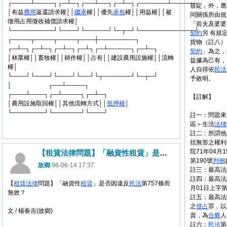
┌────┴────┐┌─┴─┐┌──┴──┐┌─┴─┐┌──────┴─────┐
規定」外，應
│有益
費用
返還請求權││
繼承
權││優先
承包
權││用益權││被
同關係所由規
徵用占用徵收補償請求權│
「前夫及婆婆
└─────────┘└───┘└─────┘└─┬─┘└────────────┘
契約
另 有規
┌────┬────┬────┬───┼────────┐
貨物（註八）
┌─┴─┐┌─┴─┐┌─┴─┐┌─┴┐┌─┴─────┐┌─┴─┐
契約
」為之，
│林業權││畜牧權││耕作權││占有││建設農用設施權││流轉
益據為己有，
權│
人自得依
民法
└───┘└───┘└───┘└──┘└┬──────┘└─┬─┘
予敘明。
│ ┌──┴────┐
┌───┴───┐┌─┴────┐┌─┴─┐
【註解】
│農用設施取回權││其他流轉方式││
抵押權
│
└───────┘└──────┘└───┘
註一：問題來
區＞生活
法律
註二：所謂他
括無形之權利
院71年04月
【租賃法律問題】「融資性租賃」是否因違反民法第757條而無效？
第190號
判例
故鄉
96-06-14 17:37
註三：最高法院
註四：最高法院
【
租賃
法律
問題】「融資性
租賃
」是否因違反
民法
第757條而
月01日上字第
無效？
註五：最高法院
之
侵占
罪，以
文 / 楊春吉(故鄉)
資，為
合夥
人
註六：
民法
第