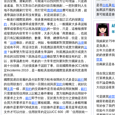
音訊全無。運氣好的，可能還可以找到對方公司理論，只是路
是否
出租
及
租
途遙遠、對方又對自己的貨或付款百般挑剔，一想到要到人生
如果談不攏的
地不熟的國家打官司，而打官司
費用
或
律師
費可能是天價，超
寡可能還是會
過爭議款項甚多而沒有實益，於是就退卻三步。
一般進行國際貿易時，很多案例都是沒有簽訂正式的採購
契
約
，而多以報價單或發票代替。事實上，一般國家大多承認報
價單或發票也可以視為採購
契約
的一部分，只是，這種報價單
笨
或發票的內容常常十分簡單，大多只具備「商業條款」，也就
是只有記載採購標的、數量、單價、總價等內容，但是，並沒
我娘家於75
有「
法律
條款」的規定，例如，每個國家對買賣關係的
法律
規
是負責人
定或有不同，而這項交易，到底應該適用買方或賣方國家的
法
次年大伯要求
律
？如果雙方對這項交易產生爭議時，到底應該由買方或賣方
奶奶便要求我
所在的法院管轄？因為這些
法律
條款雙方事前都沒有約定，所
營業
以，當爭議產生時，吃虧的一方常常想到要到對方國家去告，
但兩家店是各
就十分頭痛，只好摸摸鼻子認賠了事。目前國際商會(ICC)有制
定Incoterms 2010，是一般較具規模的國際貿易業者同意適用
現在我父親想
的法源。
打算將負責人
國際貿易目前履約及付款對雙方較有保障的方式多是以
銀行
開
但不論是轉負
的信用狀進行，信用狀一旦開出就與原
契約
分離獨立，就好比
大伯說這樣算
開
支票
一樣，原
契約
的交易條件是否達成與信用狀無關，
銀行
只需要按照信用狀上記載之條件審核，賣方能夠提供信用狀中
可是購買
經營
所要求之文件，
銀行
即予付款，至於賣方所交付之貨物是否符
錢當初都是奶
合買方所要求並不在
銀行
審核範圍。例如：信用狀上會載明履
等於收了我們1
約條件是要用FOB或其他，付款條件是要
銀行
看見提單或其他
但如今大伯卻
文件才可以付款，信用狀常約定以UCC 600（即「信用狀統一