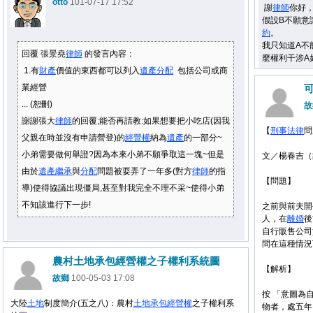
otto
101-07-17 17:52
謝
律師
你好
假設B不願意
約
。
我只知道A不
回覆 張景堯
律師
的發言內容：
麼權利干涉A
1.有
財產
價值的東西都可以列入
遺產
分配
包括公司或商
業經營
... (恕刪)
故
謝謝張大
律師
的回覆;能否再請教:如果想要把小吃店(因我
【
刑事
法律
問
父親在時並沒有申請營登)的
經營權
納為
遺產
的一部分~
小弟需要做何舉證?因為本來小弟不願爭取這一塊~但是
文／楊春吉（
由於
遺產
繼承
與
分配
問題被耍弄了一年多(對方
律師
的指
【問題】
導)使得協議出現僵局,甚至對我完全不理不采~使得小弟
不知該進行下一步!
之前與前夫開
人，在
離婚
後
自行販售公司
問在這種情況
農村土地承包經營權之子權利系統圖
【解析】
故鄉
100-05-03 17:08
按 「意圖為
大陸
土地
制度簡介(五之八)：農村
土地
承包
經營權
之子權利系
物者，處五年