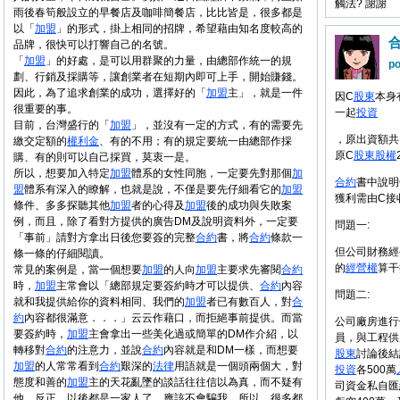
觸法? 謝謝
雨後春筍般設立的早餐店及咖啡簡餐店，比比皆是，很多都是
以「
加盟
」的形式，掛上相同的招牌，希望藉由知名度較高的
品牌，很快可以打響自己的名號。
「
加盟
」的好處，是可以用群聚的力量，由總部作統一的規
po
劃、行銷及採購等，讓創業者在短期內即可上手，開始賺錢。
因此，為了追求創業的成功，選擇好的「
加盟
主」，就是一件
因C
股東
本身
很重要的事。
一起
投資
目前，台灣盛行的「
加盟
」，並沒有一定的方式，有的需要先
，原出資額共1
繳交定額的
權利金
、有的不用；有的規定要統一由總部作採
原C
股東
股權
購、有的則可以自己採買，莫衷一是。
所以，想要加入特定
加盟
體系的女性同胞，一定要先對那個
加
合約
書中說明
盟
體系有深入的瞭解，也就是說，不僅是要先仔細看它的
加盟
獲利需由C接
條件、多多探聽其他
加盟
者的心得及
加盟
後的成功與失敗案
例，而且，除了看對方提供的廣告DM及說明資料外，一定要
問題一:
「事前」請對方拿出日後您要簽的完整
合約
書，將
合約
條款一
但公司財務經
條一條的仔細閱讀。
的
經營權
算干
常見的案例是，當一個想要
加盟
的人向
加盟
主要求先審閱
合約
時，
加盟
主常會以「總部規定要簽約時才可以提供、
合約
內容
問題二:
就和我提供給你的資料相同、我們的
加盟
者已有數百人，對
合
約
內容都很滿意．．．」云云作藉口，而拒絕事前提供。而當
公司廠房進行
要簽約時，
加盟
主會拿出一些美化過或簡單的DM作介紹，以
員，與工程供
轉移對
合約
的注意力，並說
合約
內容就是和DM一樣，而想要
股東
討論後結
加盟
的人常常看到
合約
艱深的
法律
用語就是一個頭兩個大，對
投資
各500萬
態度和善的
加盟
主的天花亂墜的談話往往信以為真，而不疑有
司資金私自匯
他，反正，以後都是一家人了，應該不會騙我，所以，很多都