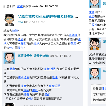
無
訊息來源 :
法律
諮詢家 www.law110.com.tw
律師
你好：
父親亡故後期生意的經營權及經營所得是否為遺產的一部分
股份
有限公司
但分期用兩年
otto
101-07-17 15:10
的
股份
(55
沒有，b若選
請教大
律師
~
使得原本a與
我父親於民國94年8月亡故,其身後所遺留的小吃店其
經營權
是
否可以算是
遺產
的一部分?那其身故後這將近7年的經營所得
繼
謝
承
人可否要求
分配
?如果
繼承
人的一方因地利之便占有
營業
~可
否依
侵占
罪
提告
?
您好:有關您
高雄張景堯 (張景堯律師)
101-07-17 15:42
此種情形最好
以上希望對您
1.有
財產
價值的東西都可以列入
遺產
分配
包括公司或商業經
無
營
2.至於以所
繼承
遺產
而賺取利益是否是
遺產
可能會有不同意
見
不過縱使是
遺產
也應非全部都列入
遺產
分配
回覆 謝
律
畢竟還是實際
營業
的
繼承
人有所貢獻
您好:有
3.佔有的東西易
持有
為所有 就是
侵占
至於本件是否構成
侵占
還是要看實際情形認定
此種情形