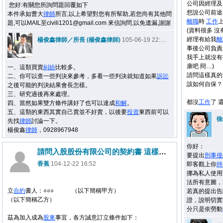
公司因經理及
您好:有關您所詢問題回覆如下
想說公司前途
本件承如曹大
律師
所言,以上希望對您有所幫助,若您尚有其他問
離職
時
工作
題,可以MAIL至civili1201@gmail.com 來信詢問,以免遺漏,謝謝
(資料很多 
經理有給我
離
楊俊鑫律師／所長 (楊俊鑫律師)
105-06-19 22:48
事後公司負責
我手上就沒有
康吧 冏…)
一、這類買賣
糾紛
比較多。
請問這樣真的
二、你可以查一些判決來參考，多看一些判決就知道如果
訴訟
該如何自保？
之後可能的判決結果會長怎樣。
三、研究過後再來處理。
都沒
工作
了 
四、當然如果雙方條件講好了也可以達成
和解
。
五、這類的東西其實自己賣並不好賣，以後要
投資
東西前可以
徐
先找
律師
討論一下。
楊俊鑫
律師
，0928967948
你好：
請問入股股份有限公司的契約書 這樣寫哪裡需要修正呢
要提出
刑事
侵
香蕉
104-12-22 16:52
即客觀上你
持
挪為私人使用
法所有意圖，
立
合約
書人：○○○ （以下簡稱甲方）
若真的提出告
（以下簡稱乙方）
證，說明切實
分只是依勞動
茲為加入成為
股東
事宜，各方誠意訂立條件如下：