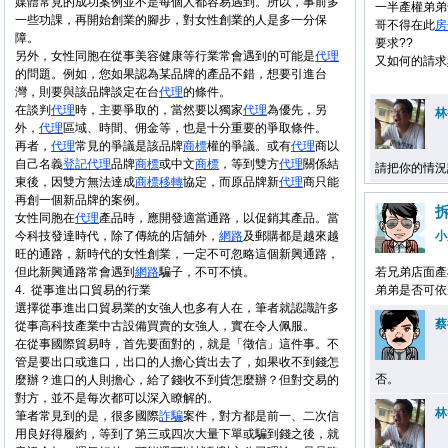
媒體常見的成功案例並不是每個人都容易遇到。所以，事前多
一半產權弟弟
一些功課，再開始創業的腳步，對女性創業的人是多一分保
哥不得在此
房
障。
要求??
另外，女性同胞在從事美容健康等行業常會遇到的可能是
代理
又如何的請求
的問題。例如，您如果認為某品牌的產品不錯，想要引進台
灣，則要與該品牌談定在台
代理
的條件。
在談判
代理
時，主要爭取的，當然要以獨家
代理
為優先，另
林
外，
代理
區域、時間、佣金等，也是十分重要的爭取條件。
再者，
代理
常見的爭議是該品牌
商標
權的爭議。或有
代理
商以
自己名義
登記
代理
品牌
商標
或中文
商標
，等到雙方
代理
關係結
請把你的情況
東後，因雙方無法達成
商標
移轉
協定，而原品牌新
代理
商只能
再創一個新品牌的案例。
女性同胞在
代理
產品時，應開發適當通路，以促銷其產品。當
今科技發達時代，除了傳統的店舖外，
網路
及郵購都是越來越
小
旺的通路，新時代的女性創業，一定不可忽略這個新興通路，
但此新興通路常會遇到
網路
騙子，不可不慎。
若兄弟店面產
4.
從事進出口貿易的行業
弟弟是否可依
選擇從事進出口貿易業的女強人也多有人在，筆者就認識許多
蔡
從事高科技產業中古設備買賣的女強人，實在令人佩服。
在從事國際貿易時，首先要面對的，就是「徵信」這件事。不
管是要出口或進口，出口的人擔心貨出去了，如果收不到錢怎
否。
麼辦？進口的人則擔心，給了錢收不到貨怎麼辦？但對交易的
對方，並不是每次都可以深入瞭解的。
林
筆者常見到的是，很多國際
詐騙
案件，對方都是前一、二次信
用良好得履約，等到了第三或四次大量下單或騙到錢之後，就