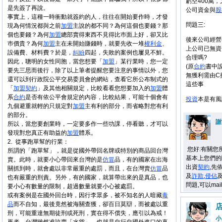
虧空400萬
是先簽了再說。
公司資金與
股
事實上，這種一時衝動就簽約的人，往往在開始要作時，才發
問題三:
現為何情況都與之前
加盟
主說的都不同？為何這個也要錢？那
個也要錢？為何
加盟
總部賣得東西不見得比巿面上好，卻又比
後來公司經營不
巿價貴？為何
加盟
主在未開始賺錢時，就要先收一堆
權利金
、
上公司已無資
設備費、材料費？於是，
糾紛
四起，失敗的案例也屢見不鮮。
合理嗎?
因此，聰明的女性同胞，當您想要「
加盟
」某行業時，您一定
(原
合約
書中
要先三思而後行，除了以上筆者提醒您要注意的事情以外，您
無獲利需由C
還可以到行政院公平交易委員會的網站，查看它所公布制式的
這些事
「
加盟
契約
」及其他相關規定，比較看看您想要加入的
加盟
體
系
合約
是否有依公平會規定的內容，比較結果，可能十個會有
投資
本是有風
九個避重就輕的只規定對
加盟
主有利的部分，而省略對您有利
的部分。
謝
所以，當您要創業時，一定要多作一些功課，停看聽，才可以
發現對您真正有助益的
加盟
體系。
2.
從事跑單幫的行業：
您好:有關您
所謂的「跑單幫」，就是從國外帶回名牌或特別的商品回台灣
基本上您們的
賣。此時，就要小心帶回來台灣的是
仿冒
品，有的國家在出海
出資
契約
,先
關抓到時，就會處以非常嚴重的處罰，而且，在台灣賣
仿冒
品
及
詐欺
,
侵佔
也有嚴重的刑責。另外，有的國家，就算帶出來的是真品，也
問題,可以ma
要小心有數量的限制，超過數量就要小心被處罰。
或有案例是在國外回台時，因行李眾多，被不知名的人暗藏
毒
品
而不自知，最後竟然被海關查獲，卻百日莫辯，而被處以重
刑，可能重達無期徒刑或死刑，實在得不償失，應引以為戒！
小