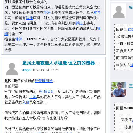
所以這個案件原告之輸掉的。
四、從這個案件可以看得出來，你還是要先把公司的規定找出
Wi
來，然後預做準備看你在
訴訟
上要怎麼主張這件事。畢竟
被告
公司一般是有
法律
顧問，對方的顧問應該也查得到這個判決才
是。要多花點時間查一下有沒有有利判決可供
訴訟
上參考。
五、不同的資料會有不同的判斷，建議你拿著你的資料找個
律
回覆 王
律
師
討論一下。
如果我告
楊俊鑫
律師
，0928967948，台北市大安區羅斯福路二段九十
上市上櫃
五號二十五樓之一，古亭捷運站三號出口直走靠左，狀元吉第
大樓。
新負責人乙
商,而這時
廠房土地被他人承租走 但之前的機器設備還在裡面不願歸還
樣算對方
angel
104-08-14 12:59
起因 我們有複雜的
經營權
糾紛
目前問題
王
甲方已經擁有新的房地
租賃
契約
，所以他們已經將廠房封鎖圍
起，並公告此片
土地
為他們私人所有，其他人不得進入，不然
就是告我們
入侵
民宅之類....
回覆 Wil
但我們乙方的機器設備都還在裡面，甲方不肯開門歸還，請問
我們能強行進入拿取嗎?會有甚麼刑責嗎?
回覆 王
... (恕刪
另外甲方當然也會強辯說機器設備是他們所有，但他們拿不出