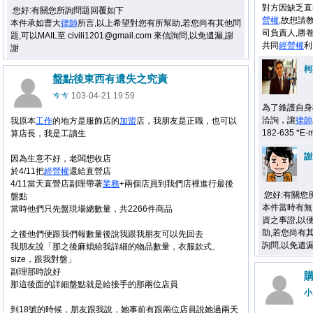
對方因缺乏直
您好:有關您所詢問題回覆如下
營權
,故想請
本件承如曹大
律師
所言,以上希望對您有所幫助,若您尚有其他問
司負責人,勝
題,可以MAIL至 civili1201@gmail.com 來信詢問,以免遺漏,謝
共同
經營權
利
謝
柯
盤點後東西有遺失之究責
ㄘㄘ
103-04-21 19:59
為了維護自身
洽詢，讓
律師
我原本
工作
的地方是服飾店的
加盟
店，我朋友是正職，也可以
182-635 *E-
算店長，我是工讀生
謝
因為生意不好，老闆想收店
於4/11把
經營權
還給直營店
4/11當天直營店副理帶著
業務
+兩個店員到我們店裡進行最後
您好:有關您
盤點
本件當時有無
當時他們只先盤現場總數量，共2266件商品
資之事證,以
助,若您尚有其他問
之後他們便跟我們報數量後說我跟我朋友可以先回去
詢問,以免遺漏
我朋友說「那之後麻煩給我詳細的物品數量，衣服款式、
size，跟我對盤」
副理那時說好
那
這後面的詳細盤點就是給接手的那兩位店員
小
到18號的時候，朋友跟我說，
她事前有跟兩位店員說她過兩天