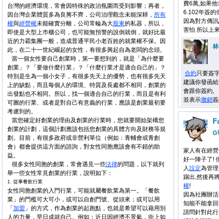
費6萬,如果
台灣的經濟環境，常會因特殊的政治氛圍而受到影響；再者，
6.102年簽的
因台灣企業體質多為良莠不齊，公司治理觀念未能深耕，
所有
因為對方傳訊
權
與
經營權
未能確實分離，公司常輪為大
股東
的私器，所以，
害怕 所以上
即使是大型上巿櫃公司，也可能無預警的說倒就倒，就好比最
近的力霸集團一般，造成普通平民小老百姓的就業權不保。因
林
此，在二十一世紀崛起的女性，有很多興起自為老闆的念頭。
當一個女性要自己創業時，第一要想到的，就是「為什麼要
創業」？「要做什麼行業」？「什麼行業才是適合自己的」？
合約
只要簽字
特別是生為一個小女子，有很多先天上的優勢，也有很多先天
建議你發函給
上的缺點，而且每個人的環境、特質及長處都不相同，創業的
會跟你簽約,
出發點也不相同。所以，找一個適合自己的行業，而且是有利
並表示
撤銷
簽
可圖的行業、或者是對自己有意義的行業，應該是創業最初要
考慮到的。
當您確定好創業的理由及創業的行業時，您就要開始架構您
F
創業的計劃，這個計劃應該包括您創業的具體方向及財務等規
G
劃。目前，有很多政府或非營利單位（例如：青輔會或青創
會）都會提供這方面的諮詢，對女性同胞應該會有不錯的助
家人有在經營一
益。
好一陣子了!
很多女性同胞的創業，常會遇見一些
法律
的問題，以下就列
人
設定
為管理
舉一些女性常見創業的行業，說明如下：
踢出,然後再
1.
從事餐飲行業
權
!
女性同胞創業的入門行業，可能就屬餐飲業為第一。「餐飲
因為社團辦活
業」的門檻可大可小，或可以自創門號、從頭來；或可以用
知能不能拿回
「
加盟
」的方式，作為創業的起跑點，也就是希望可以藉用別
請問針對此行
人的力量，早日成就自己。例如：近日因經濟不景氣，街上如