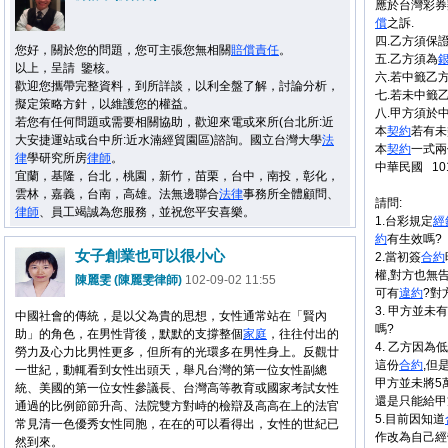
應於台灣彩券
償
之訴.
四.乙方須保
您好，關於您的問題，您可主張您無相關
賠償
責任
。
五.乙方須為
以上，呈請 鑒核。
六.若中籤乙
歡迎您攜帶完整資料，到所詳談，以利全盤了解，討論分析，
七.若未中籤
擬定策略方針，以維護您的權益。
八.甲方須於
若您有任何問題或需要相關協助，歡迎來電或來所(台北所:近
本
契約
若有未
大安捷運站或台中所:近水湳經貿園區)諮詢。國立台灣大學
法
本
契約
一式兩
律
學研究所房
律師
。
中華民國 101
宜蘭，基隆，台北，桃園，新竹，苗栗，台中，南投，彰化，
雲林，嘉義，台南，高雄。法無邊聯合
法律
事務所全體顧問、
請問:
律師
、員工竭誠為您服務，並祝您平安喜樂。
1.台彩規定
經
約
有生效嗎?
女子創業也可以很小心
2.當初簽
合約
權,對方也無
陳麗雯 (陳麗雯律師)
102-09-02 11:55
可有
違約
?對
3. 甲方並
中國社會的傳統，是以父為貴的思想，女性通常站在「賢內
嗎?
助」的角色，在男性背後，默默的支撐整個
家庭
，往往付出的
4. 乙方因
勞力及心力比男性更多，但所有的光環多在男性身上。反觀廿
這份
合約
,但
一世紀，動輒看到女性出頭天，舉凡台灣的第一位女性副總
甲方並未將5
統、美國的第一位女性參議長、台灣高等教育或國家考試女性
還是只能給甲
通過的比例節節升高、法院雙方對峙的檢辯及高高在上的法官
5.目前因知道
常見清一色優秀女性同胞，在在的可以看得出，女性的世紀已
作改為自己經
然到來。