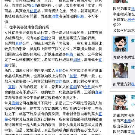
再者，台灣雖然准許賣「水貨」，也就是自行自國外進口的真
品，而非自台灣
代理
商處購得，但是，常見有號稱「水貨」的
因兄弟事業
拆
商品，其實也是
仿冒
品，而有觸法之嫌。另外，就算是真品，
半產權弟弟也
售後服務也常有問題，而產生
消費
者保護法的
糾紛
，不可不
不得在此
房子
慎。
求??
3.
從事美容健康食品的行業：
又如何的請求
女性從事美容健康食品行業，似乎是天經地義的事，目前有很
多組織很大、很有名的
直銷
公司，都是從事這方面的行業。
蔡
台灣對
直銷
公司，傳統上稱之為「老鼠會」，在社會上屬於比
較負面的形象，就是以上限帶下限的方式，不斷擴大組織，昔
日因為沒有很好的規範，所以產生很多
糾紛
，後來，公平會制
可參考本網址
定了一系列相關的規定，希望可以杜絕這種
糾紛
，漸漸健全
直
銷
行業。
林
所以，如果女性同胞想要用加入
直銷
公司的方式從事美容健康
食品或其他行業，也應該如以上介紹的「
加盟
」行業一般，在
加入時就要很小心的審閱相關的
契約
條款，並比對公平會就
如果雙方對
租
「
直銷
」方面的規定。如果，您要加入的
直銷
業的
合約
與公平
會的規定有矛盾或不一致的地方，您就應該警覺，正派的
直銷
業應該會依照公平會的規定規範他的會員才對。
常見
直銷
公司在推銷其下限時，多是以三寸不爛之舌及讓人如
小
痴如醉的案例，使常常心存幻想或心無定見的女性同胞，在衝
動之下，就簽下終身後悔的賣身契。筆者就曾親自看到某大
直
若弟弟無法主
銷
公司對其新進會員進行訓練時，所有會員如被催眠般的被激
半而不
出租
給
勵得興奮得一起大吼大叫的場面，讓外人看見以為那些人是否
提出異議???
中邪。但是，激情過後，真正能夠成功的案例實在少之又少，
因兄弟事業
拆