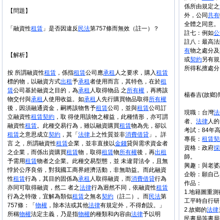
係所由規定之
【問題】
外，公同
共有
全體之同意。
「融資性
租賃
」是否因違反
民法
第757條而無效（註一）？
註七：例如
公
註八：最高法院
有
物之處分及
【解析】
或
契約
另有規
所得私擅處分
按 所謂融資性
租賃
，係指
租賃
公司應
承租
人之要求，購入
租賃
標的物，以融資方式
出租
予
承租
者使用而言，其特色，在於
租
賃
公司基於融資之目的，為
承租
人取得物品 之
所有權
，再將該
楊春吉(故鄉)
物交付與
承租
人使用收益。如
承租
人先行購買物品取得
所有權
後，因須融通資金，嗣將該物售予
租賃
公司，並與
租賃
公司訂
現職：台灣
法
立融資性
租賃
契約
，取 得使用該物之權益，此種情形，亦可謂
者、
法律
人的
融資性
租賃
。此種交易行為，雖以融資購買
租賃
物為先，卻以
考試：84年
租賃
之意思成立
契約
，其「
法律
上之性質並非
消費
借貸
」。詳
專長：
租賃
契
言 之，所謂融資性
租賃
企業，並非直接以
金錢
貸與需求資金者
資格：政府
採
之企業，而係出資購買
租賃
物，取得
租賃
物
所有權
後，再
出租
師。
予需用
租賃
物者之企業。此種交易型態，並 未違背法令，且無
興趣：與老婆
悖於公序良俗，對我國工商界經濟活動，非無助益。而此融資
企盼：願自己
性
租賃
行為，其目的固係為
承租
人取得融資，而
消費
借貸
行為
作品：
亦同可取得融資，然二 者之
法律
行為迥然不同，依融資性
租賃
1.地籍圖重
行為之特徵，宜解為類似
租賃
之無名
契約
（註二）。而
民法
第
工平時自行研
757條：「
物權
，除本法或其他
法律
有規定外，不得創設。」
2.故鄉的
法律
所稱
物權
法定主義，乃是指
物權
的種類和內容由
法律
予以明
民書局等書局