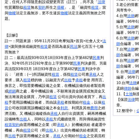
定，任何人不得隨意創設或變更而言（註三），尚不及「
法律
3.老公的情
性質屬類似
租賃
無名
契約
所生之
債權
」，是 「融資性
租賃
」當
局寄售中。
與
物權
法定主義無涉，更不生違反
物權
法定主義因而無效之問
4.台灣
法律
網
題。
編著，96年6
5.台灣
法律
網
編著，96年7
【註解】
6.台灣
法律
網
註一：問題來源：95年11月20日奇摩知識+首頁>社會人文>
法
師
合編著，9
律
>讓與擔保或融資性
租賃
是否因為違反
民法
第七百五十七條
7.台灣
法律
網
而無效？
師
合編著，9
註 二：最高法院93年03月18日93年度台上字第482號
民事
判
8.台灣
法律
網
決、92年05月15日92年度台上字第990號
民事
判決參照。另最
師
合編著，9
高法院93年03月 18日93年度台上字第482號
民事
判決中亦
9. 台灣
法律
網
云：「經查：(一)所謂融資性
租賃
，係指
租賃
公司應
承租
人之
編著，96年
要求，購入
租賃
標的物，以融資方式
出租
予
承租
者使 用而言。
10.台灣
法律
換言之，即指需要機械設備之企業，在機械設備供給者製造商
孟錦
律師
合編
或
經銷
商之處，看中機械設備，不願籌湊資金購買或無資金又
11.【
土地
制
無法籌湊資金購買，乃申請
租賃
公司出資向供給者買下，再
出
【保證
法律
問
租
予需用該機械設備者，而由該
承租
者按期給付
租金
，以保
租
章。
賃
公司收回購買該機械設備之本金
利息
、利潤及其他
費用
之經
12.整理中：
濟活動。又 機械設備縱係由
承租
人自行出資購買，嗣再將機械
設備轉售
出租
人，同時以
承租
方式繼續使用，而與傳統融資性
租賃
契約
由需用機械之企業（即
承租
人）於機械供給 者處選中
機械，再由
租賃
公司（即
出租
人）出資向機械供給者購買，轉
而
出租
予該需用機械之企業，
承租
人分期給付
租金
之交易流程