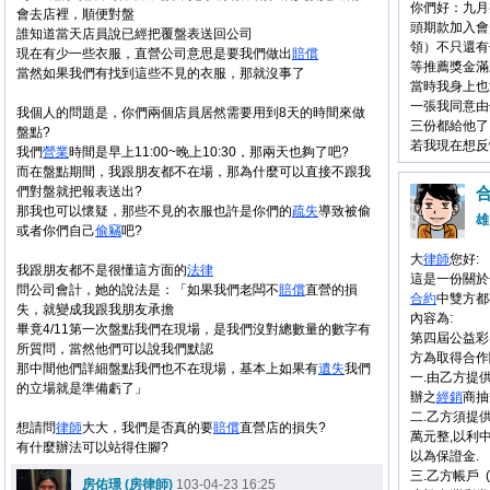
你們好：九月
會去店裡，順便對盤
頭期款加入會
誰知道當天店員說已經把覆盤表送回公司
領）不只還有
現在有少一些衣服，直營公司意思是要我們做出
賠償
等推薦獎金滿
當然如果我們有找到這些不見的衣服，那就沒事了
當時我身上也
一張我同意由
我個人的問題是，
你們兩個店員居然需要用到8天的時間來做
三份都給他了
盤點?
若我現在想反
我們
營業
時間是早上11:00~晚上10:30，那兩天也夠了吧?
而在盤點期間，我跟朋友都不在場，那為什麼可以直接不跟我
們對盤就把報表送出?
那我也可以懷疑，那些不見的衣服也許是你們的
疏失
導致被偷
雄
或者你們自己
偷竊
吧?
大
律師
您好:
我跟朋友都不是很懂這方面的
法律
這是一份關於
問公司會計，她的說法是：「如果我們老闆不
賠償
直營的損
合約
中雙方都
失，就變成我跟我朋友承擔
內容為:
畢竟4/11第一次盤點我們在現場，是我們沒對總數量的數字有
第四屆公益彩
所質問，當然他們可以說我們默認
方為取得合作
那中間他們詳細盤點我們也不在現場，基本上如果有
遺失
我們
一.由乙方提
的立場就是準備虧了」
辦之
經銷
商抽
二.乙方須提供帳
想請問
律師
大大，我們是否真的要
賠償
直營店的損失?
萬元整,以利
有什麼辦法可以站得住腳?
以為保證金.
三.乙方帳戶 
房佑璟 (房律師)
103-04-23 16:25