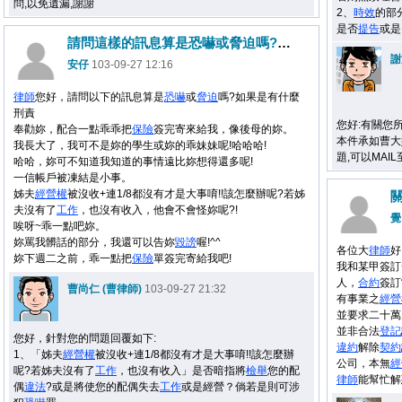
問,以免遺漏,謝謝
2、
時效
的部
是否
提告
或是
請問這樣的訊息算是恐嚇或脅迫嗎?如果是有什麼刑責
謝
安仔
103-09-27 12:16
律師
您好，請問以下的訊息算是
恐嚇
或
脅迫
嗎?如果是有什麼
刑責
您好:有關您
奉勸妳，配合一點乖乖把
保險
簽完寄來給我，像後母的妳。
本件承如曹大
我長大了，我可不是妳的學生或妳的乖妹妹呢!哈哈哈!
題,可以MAIL至
哈哈，妳可不知道我知道的事情遠比妳想得還多呢!
一信帳戶被凍結是小事。
姊夫
經營權
被沒收+連1/8都沒有才是大事唷!!該怎麼辦呢?若姊
夫沒有了
工作
，也沒有收入，他會不會怪妳呢?!
覺
唉呀~乖一點吧妳。
妳罵我髒話的部分，我還可以告妳
毀謗
喔!^^
各位大
律師
好
妳下週二之前，乖一點把
保險
單簽完寄給我吧!
我和某甲簽訂
人，
合約
簽訂
曹尚仁 (曹律師)
103-09-27 21:32
有事業之
經營
並要求二十萬
並非合法
登記
您好，針對您的問題回覆如下:
違約
解除
契約
1、「姊夫
經營權
被沒收+連1/8都沒有才是大事唷!!該怎麼辦
公司，本無
經
呢?若姊夫沒有了
工作
，也沒有收入」是否暗指將
檢舉
您的配
律師
能幫忙解
偶
違法
?或是將使您的配偶失去
工作
或是經營？倘若是則可涉