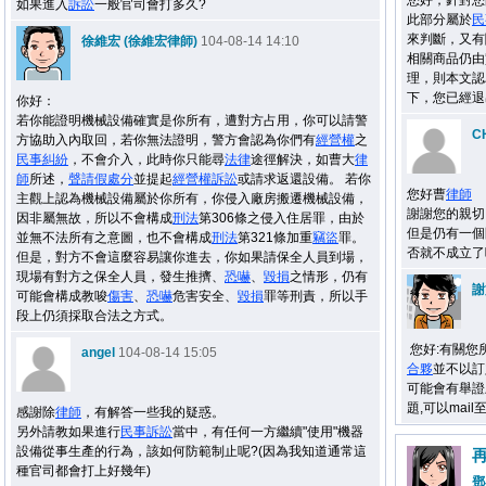
您好，針對您
如果進入
訴訟
一般官司會打多久?
此部分屬於
民
來判斷，又有
徐維宏 (徐維宏律師)
104-08-14 14:10
相關商品仍由
理，則本文認
下，您已經退
你好：
若你能證明機械設備確實是你所有，遭對方占用，你可以請警
C
方協助入內取回，若你無法證明，警方會認為你們有
經營權
之
民事
糾紛
，不會介入，此時你只能尋
法律
途徑解決，如曹大
律
師
所述，
聲請
假處分
並提起
經營權
訴訟
或請求返還設備。 若你
您好曹
律師
主觀上認為機械設備屬於你所有，你侵入廠房搬遷機械設備，
謝謝您的親切回
因非屬無故，所以不會構成
刑法
第306條之侵入住居罪，由於
但是仍有一個
並無不法所有之意圖，也不會構成
刑法
第321條加重
竊盜
罪。
否就不成立了
但是，對方不會這麼容易讓你進去，你如果請保全人員到場，
現場有對方之保全人員，發生推擠、
恐嚇
、
毀損
之情形，仍有
謝
可能會構成教唆
傷害
、
恐嚇
危害安全、
毀損
罪等刑責，所以手
段上仍須採取合法之方式。
您好:有關您
angel
104-08-14 15:05
合夥
並不以訂
可能會有舉證
題,可以mail至
感謝除
律師
，有解答一些我的疑惑。
另外請教如果進行
民事
訴訟
當中，有任何一方繼續"使用"機器
設備從事生產的行為，該如何防範制止呢?(因為我知道通常這
種官司都會打上好幾年)
鄧