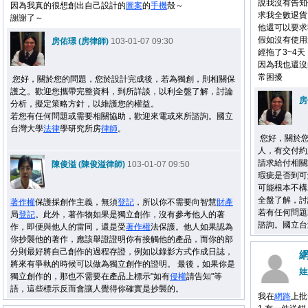
說我沒有告知
因為我真的很想創出自己設計的
圖案
的
手機
殼～
求我全數退貨
謝謝了～
他還可以要求
假如沒有使用
房佑璟 (房律師)
103-01-07 09:30
經拖了3~4天
因為我也還沒
常困擾
您好，關於您的問題，您於設計完成後，若為獨創，則相關保
護之。歡迎您攜帶完整資料，到所詳談，以利全盤了解，討論
房
分析，擬定策略方針，以維護您的權益。
若您有任何問題或需要相關協助，歡迎來電或來所諮詢。國立
台灣大學
法律
學研究所房
律師
。
您好，關於
人，有交付約
請求給付相關
陳俊溢 (陳俊溢律師)
103-01-07 09:50
瑕疵是否到可
可能根本不構
全盤了解，討
著作權
保護採創作主義，無須
登記
，所以你不需要向智慧
財產
若有任何問題或
局
登記
。此外，著作物如果是獨立創作，沒有參考他人的著
諮詢。國立台
作，即便與他人的雷同，還是受
著作權
法保護。他人如果認為
你抄襲他的著作，應該舉證證明你有接觸他的產品，而你的部
分則最好將自己創作的過程存證，例如以錄影方式作成日誌，
將來有爭執的時候可以做為獨立創作的證明。 最後，如果你是
娃
獨立創作的，那也不需要在產品上標示"如有
侵權
請告知"等
語，這些標示反而會讓人覺得你確實是抄襲的。
我在
網路
上批