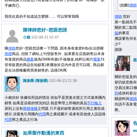
因為我露天裡面也只有賣幾件沒有牌子的衣服 和 唯獨那一款
(恕刪)
律師
手鍊而已。
我現在真的不知道該怎麼辦........ 可以幫幫我嗎
律師
您好
第一點就先不
關於第二點我
陳律師您好~想跟您請
版
的事宜
小賴
102-08-21 01:47
應該要告何名
少?
陳
律師
您好~想跟您請教一下問題..因本身有進貨Kitty合法授權
謝謝
商標
商品..但除了網站上刊登販售外.. 如果要在店面銷售以本身
有進貨的商品
圖案
做為DM和布旗(不做修改.純粹以相片
圖案
刊
趙
登有販賣的商品告知顧客)來擺放於店內外是否可以呢.. 商品都
是合法授權廠商買來銷售的..這樣OK嗎
關於您提及的
陳振榮 (陳振榮)
102-08-23 21:38
卻仍故意散布
交易法第22
刑
或併科新台
小賴你好 依據你所說的情況 你似乎是買進水貨之方式進來國內
關資料與
律師
銷售 如果是這樣的情況的話 就是學理上所稱的真品
平行輸入
尚請不吝來電092
原則上沒有
商標
侵權
之問題 只不過於銷售過程所引用之廣告或
教。
標示 須避免引用國內
代理
商之廣或圖片 或者有其他使人誤認係
代理
商之產品之行為
wa
如果製作動漫的東西