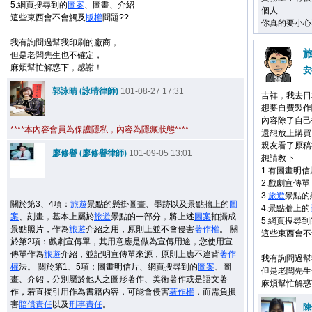
5.網頁搜尋到的
圖案
、圖畫、介紹
個人
這些東西會不會觸及
版權
問題??
你真的要小心
我有詢問過幫我印刷的廠商，
但是老闆先生也不確定，
麻煩幫忙解惑下，感謝！
安
郭詠晴 (詠晴律師)
101-08-27 17:31
吉祥，我去日
想要自費製作
內容除了自己
****本內容會員為保護隱私，內容為隱藏狀態****
還想放上購買
親友看了原稿
廖修譽 (廖修譽律師)
101-09-05 13:01
想請教下
1.有圖畫明信
2.戲劇宣傳單
3.
旅遊
景點的
關於第3、4項：
旅遊
景點的懸掛圖畫、墨跡以及景點牆上的
圖
4.景點牆上的
案
、刻畫，基本上屬於
旅遊
景點的一部分，將上述
圖案
拍攝成
5.網頁搜尋到
景點照片，作為
旅遊
介紹之用，原則上並不會侵害
著作權
。 關
這些東西會不
於第2項：戲劇宣傳單，其用意應是做為宣傳用途，您使用宣
傳單作為
旅遊
介紹，並記明宣傳單來源，原則上應不違背
著作
我有詢問過幫
權
法。 關於第1、5項：圖畫明信片、網頁搜尋到的
圖案
、圖
但是老闆先生
畫、介紹，分別屬於他人之圖形著作、美術著作或是語文著
麻煩幫忙解惑
作，若直接引用作為書籍內容，可能會侵害
著作權
，而需負損
害
賠償
責任
以及
刑事
責任
。
陳