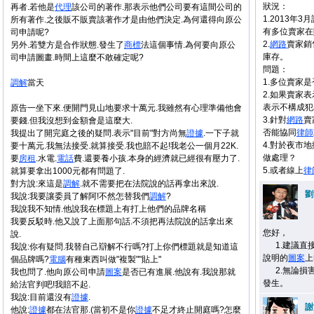
狀況：
再者.若他是
代理
該公司的著作.那表示他們公司要有這間公司的
1.2013年3月
所有著作.之後販不販賣該著作才是由他們決定.為何還得向原公
有多位賣家在
司申請呢?
2.
網路
賣家銷
另外.若雙方是合作狀態.發生了
商標
法這個事情.為何要向原公
庫存。
司申請圖畫.時間上這麼不敢確定呢?
問題：
1.多位賣家
調解
當天
2.如果賣家
表示不構成犯
原告一坐下來.便開門見山地要求十萬元.我雖然有心理準備他會
3.針對
網路
賣
要錢.但我沒想到金額會是這麼大.
否能協同
律師
我提出了開完庭之後的疑問.表示"目前"對方尚無
證據
.一下子就
4.對於夜市
要十萬元.我無法接受.就算接受.我也賠不起!我老公一個月22K.
做處理？
要
房租
.水電.
電話
費.還要養小孩.本身的經濟就已經很有壓力了.
5.或者線上
律
就算要拿出1000元都有問題了.
對方說:來這是
調解
.就不需要把在法院說的話再拿出來說.
劉
我說:我要讓委員了解阿!不然怎替我們
調解
?
我說我不知情.他說我在標題上有打上他們的品牌名稱
我要反駁時.他又說了上面那句話.不須把再法院說的話拿出來
您好，
說.
1.建議直接
我說:你有疑問.我替自己辯解不行嗎?打上你們標題就是知道這
說明的
圖案
上
個品牌嗎?
電腦
有種東西叫做"複製""貼上"
2.無論損
我也問了.他向原公司申請
圖案
是否已有進展.他說有.我說那就
發生。
給法官判吧!我賠不起.
我說:目前還沒有
證據
.
謝
他說:
證據
都在法官那.(當初不是你
證據
不足才終止開庭嗎?怎麼