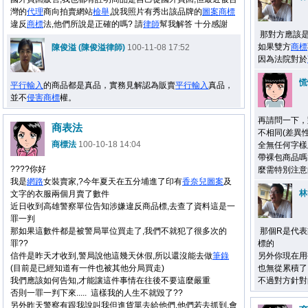
灣的
代理
商向拍賣網站
檢舉
,說我照片有秀出該品牌的
圖案
商標
違反
商標
法,他們所說是正確的嗎? 請
律師
幫我解答 十分感謝
那對方應該是
如果雙方
商標
陳俊溢 (陳俊溢律師)
100-11-08 17:52
因為法院對於
慌
平行輸入
的商品都是真品，實務見解認為販賣
平行輸入
真品，
並不
侵害
商標
權。
再請問一下，
商表法
不相同(差異
商標法
100-10-18 14:04
全無任何字樣
帶裸包商品嗎
????你好
麼需特別注意
我是
網路
女裝賣家,?今年夏天在五分埔進了印有
香奈兒
圖案
及
林
文字的衣服兩個月賣了數件
近日收到高雄警察單位告知涉嫌違反商品標,去查了資料這是一
罪一判
那如果這數件都是被警局單位買走了,我們不就犯了很多次的
那個R是代表
罪??
標的
信件是昨天才收到,警局說他這幾天休假,所以還沒能去做
筆錄
另外你現在用
(目前是已經知道有一件也被其他分局買走)
也無從累積了
我們應該如何告知,才能讓這件事情在往後不要這麼嚴重
不過對方針對
否則一罪一判下來..... 這樣我的人生不就毀了??
另外昨天警察有跟我說叫我但進貨單去給他們,他們若去抓到,會