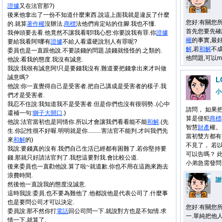
證據
又在法官那?)
後來他拿出了一份不知道什麼東西.說這上面我就是違反了什麼
您好:有關您
的.就算
著作權
沒辦法.
商標
法他們肯定站的住腳.我也不懂.
首先您要先確
我伸頭要去看.他竟然不讓我看耶!我心想:你要說我有罪.你
證據
權
的事實,最
要給我看阿!哪有
證據
不給人看還硬說別人有罪呢?
解
,若
和解
不成
委員也是一直跟他說.不要談錢的問題.談錢就怪怪的.之類的.
他問題,可以m
他說:看我的態度.我沒有誠意.
我說:我很有誠意阿!只是要錢我沒有.難道要把錢拿出來才叫做
誠意嗎?
他說:你一直覺得自己是受害者.把自己講成是受害者的樣子.我
小
們才是受害者.
我忍不住說:我知道我不是受害者.但是你們也沒有很弱勢..(心中
請問， 如果
還補一句:
獅子大開口
.)
算是侵犯
商標
他說:法官當初也是同情你.所以才會讓我們看看能不能
和解
.(先
智慧
財產
權。
生.你記性很不好喔.明明就是你.........害法官不能判.才叫我們先
當初雙方都有
來
和解
的)
不見了， 若
我說:要錢真的沒有.我們自己生活已經都有困難了.若你堅持要
可以告嗎？ 
錢.那就只好請法官判了.我想這要對我.會比較公道.
小弟急需發問
後來委員也一直勸他說.算了啦~就道歉.你也不用在這跑來跑去
浪費時間.
謝
然後他一直說我的態度沒誠意.
這時我說:委員.也不要為難他了.他都說他是代表公司了.什麼事
也是要問公司才可以決定.
您好:有關您
委員說:那不然你打
電話
回公司問一下.就說對方也是不知情.求
一.單純把他人
情一下.就算了.