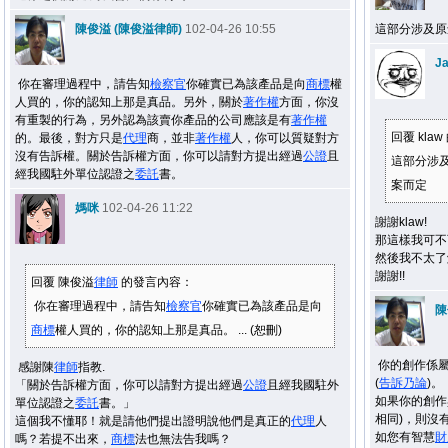
陳俊溢 (陳俊溢律師)
102-04-26 10:55
這部分涉及原
J
你在審理過程中，請告知
檢察官
你確實已為該產品是向
商標
權
人買的，你的認知上那是真品。另外，關於
著作權
方面，你沒
有重製的行為，另外認為該賣你產品的公司應該是有
著作權
回覆 kla
的。最後，對方只是
代理
商，並非
著作權
人，你可以質疑對方
沒有告訴權。關於告訴權方面，你可以請對方提出經過
公證
且
這部分涉
經我國駐外單位認證之
委託
書。
案而定
媽咪
102-04-26 11:22
謝謝klaw!
那這樣我可不
然後我不太了
謝謝!!
回覆 陳俊溢
律師
的發言內容：
你在審理過程中，請告知
檢察官
你確實已為該產品是向
陳
商標
權人買的，你的認知上那是真品。 ... (恕刪)
你的創作係
感謝陳
律師
指教.
(
告訴乃論
)。
「關於告訴權方面，你可以請對方提出經過
公證
且經我國駐外
如果你的創作
單位認證之
委託
書。」
相同)，則沒
這個我不懂耶！就是請他們提出證明說他們是真正的
代理
人
如您有智慧
財
嗎？若提不出來，
商標
法也無法告我嗎？