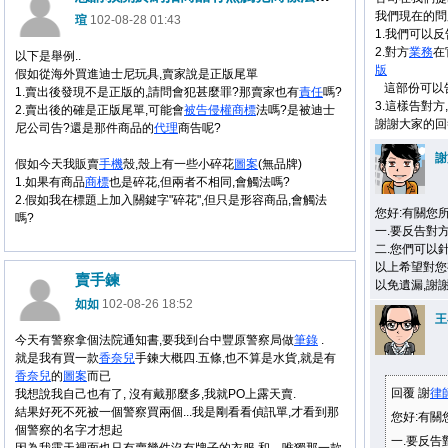
我們現在的問
瑄
102-08-28 01:43
1.我們可以
2.對方
業務
在
以下是舉例..
版
假如從海外買進迪士尼玩具,賣家說是正版尾單
這部份可以
1.賣出後發現不是正版的,請問會犯甚麼罪?那賣家也有
責任
嗎?
3.這樣告對方
2.賣出後的確是正版尾單,可能會
被告
侵權
商標
法嗎?是被迪士
謝謝大家的回
尼公司告?還是那件商品的
代理
商告呢?
謝
假如今天我販賣
手機
殼,殼上有一些小碎花
圖案
(無品牌)
1.如果有商品
商標
也是碎花,但兩者不相同,會觸法嗎?
2.假如我在標題上加入關鍵字"碎花",但只是形容商品,會觸法
您好:有關您
嗎?
一.要反告對
二.您們可以
以上希望對您有
賣手鍊
以免遺漏,謝
如如
102-08-26 18:52
王
今天有警察拿個法院通知書,要我到台中豐原警察局做
筆錄
.
就是我有買一款
香奈兒
手鍊大概四.五條,也不算是水貨,就是有
香奈兒
的
圖案
而已
回覆 謝
律
我想說我自己也有了, 沒有戴那麼多,我就PO上露天賣.
結果好死不死被一個警察買兩個...我是剛看看偵訊單,才看到那
您好:有關
個警察的名字才想起
一.要反告