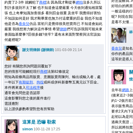
好意提醒我.
約賣了2-3件 就觸犯了
商標
法 因為我才剛從事
網拍
沒多久所以
好坦白的將原
對許多規則不太了解 也不知道會這麼嚴重 今天收到通知相當緊
一般這樣的行
張 也上奇摩知識加查很多 看到罰金很重 及坐牢 我覺得好害怕
呢? 到現在
不知該如何是好 我才剛畢業也無力付這麼重的罰金 我也不知道
是看不太懂....
他是否為
香奈兒
仿品 當初只是覺得很美想賣而已 不知道會如此
嚴重 我很想努力解決這件事情 希望
律師
們可告訴我我可能未來
林
會面臨甚麼事?罰很多錢?坐牢? 還有未來面對警察與法官該如
何處裡呢?
香奈兒
是知名
謝文明律師 (謝律師)
101-03-09 21:14
你作的產品與
這等於是搭人
您好:有關您所詢問題回覆如下
您的情形可能觸犯現行
商標
法第82條規定
明知為前條商品而販賣、意圖販賣而陳列、輸出或輸入者，處
慌
一年以下
有期徒刑
、
拘役
或科或併科新臺幣五萬元以下罰金。
本件將來進入
司法程序
後
去年在
網路
上
通常會先問您是否認罪
(後來近2~
這會影響到您之後的案件進行
約1~2個月
需謹應對
表示販售商品
以上謹供參酌希望對您有所幫助
要求2天內下
起初以為是同
這算是 恐嚇 勒索
過兩天查證，
所以就將拍賣
simon
100-11-28 17:25
只留下內容物