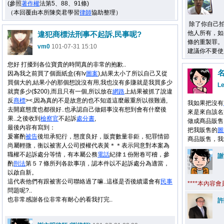
(參照
著作權
法第5、88、91條)
（本回覆由本所陳奕君學習
律師
協助整理）
除了你自己拍
他人所有，如
違犯商標法刑事不起訴,民事呢?
條的重製罪。
vm0
101-07-31 15:10
建議你不要使
您好 打擾到各位寶貴的時間真的非常的抱歉..
因為我之前買了個面紙盒(有lv
圖案
),結果太小了所以自己又從
買個大的,結果小的那個想說沒有用,我也沒有多賺就是我買多少
L
就賣多少($200),而且只有一個,所以放在
網路
上結果被抓了說違
反
商標
><,因為真的不是故意的也不知道這麼嚴重所以很難過,
我如果把沒有
去開庭態度也都很好..也承認自己做錯事沒有想到會有什麼後
來是來自該名
果..之後收到
檢察官
不起訴
處分書
,
做成商品販售
最後內容有寫到：
把我販售的
圖
爰審酌
被告
後坦承犯行，態度良好，販賣數量非鉅，犯罪情節
商品販售，我
尚屬輕微，衡以被害人公司授權代表黃＊＊表示同意對本案為
職權不起訴處分等情，有本屬公務
電話
紀律１份附卷可稽，參
謝
酌
刑法
第５７條所列各款事項，認本件以不起訴處分為適當，
以啟自新。
這代表他們有跟被害公司聯絡過了嘛..這樣是否後續還會有
民事
****本內容
問題呢?..
也非常感謝各位非常有耐心的看我打完..
許