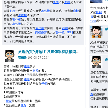
想再請教依圖形上來看，在台灣註冊的
商標
這個
商標
是否有違
「著作法」
您好,我本身
大陸
商標
一經註冊應該也有受
著作權
法保護吧，但大陸
商標
是
來的
圖案
~是
否有受台灣
著作權
法保護??
機
殼~然後收
若有危
著作權
法，那以什麼立場、什麼角色可以針對這部份提
法律
嗎~~??
出侵犯
著作權
法之告訴。
就本案而言，若有受台灣
著作權
法保護，那依
商標
法第57條準
謝
用第30條第1項第15款「
商標
侵害
他人之
著作權
、
專利
權或其
他權利，經判決確定者。但經其同意申請註冊者，不在此
限。」此條例是否成立。
您好:有關您
您的行為,仍
對您有所幫助
旅遊的買的明信片及宣傳單有版權問題嗎?
安德魯
101-08-27 16:34
張
吉祥，我去日本
旅遊
多次，
想要自費製作關於日本
旅遊
的書，
這個在實務上
內容除了自己拍下的風景和景點照片外，
你的顧客會有
還想放上購買自
旅遊
中心的明信片和宣傳單的掃描圖，
而你則會有共
親友看了原稿後提到這些會有
侵權
的問題，
想請教下
建議你，如果
1.有圖畫明信片
案
的授權書
2.戲劇宣傳單
否則應該拒絕
3.
旅遊
景點的懸掛圖畫、墨跡
4.景點牆上的
圖案
、刻畫
實務上，有很