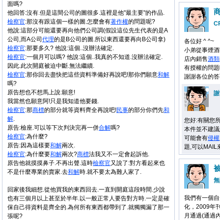
面嗎?
他回答:沒有.但是這間公司的圖很多.這裡是他"最主要"的作品.
檢察官
:那沒有跟這個一樣的圖.怎麼會有
著作權
的問題呢?
C
他說:這部分可能還要再向他們公司調(假設這位先生代表的是A
公司,而A公司
代理
的是B公司的圖.所以東西還要再向B公司拿)
各位好 ^ ^~
檢察官
:那要多久? 他說:這個..沒辦法確定.
小弟從事煙酒
檢察官
:一個月可以嗎? 他說:這個..我真的不知道.沒辦法確定.
店內銷售
酒類
因此.此次開庭被迫中斷.無法繼續.
有授權的問題
檢察官
:那你回去盡快把這些資料準備好再說吧!那你們願意
和解
謝謝各位的答
嗎?
原告想也不想馬上說:願意!
謝
我當然也願意阿!只是我知道他要錢.
檢察官
:那
商標
的部分就等資料齊全再說吧!
民事
的部分你們先
和
解
.
您好:有關您
原告:檢座.可以等下次判決完再一併
合解
嗎?
本件並不建議
檢察官
:為什麼?
可能會有
侵權
原告:因為這樣要
和解
兩次.
題,可以MAI
檢察官
:為什麼要
和解
兩次?
商標
法我又不一定會起訴他.
原告他就摸摸鼻子.不再出聲.這時
檢察官
又說了:對方看起來也
不是什麼專業的賣家.去
和解
時.就不要太為難人家了.
無
回家後我細想.從他買我的東西回去.一直到開庭這段時間.少說
我們有一個自
也有三個月以上甚至於半年.以一般正常人要告對方時.一定是確
化，2009年
保自己得資料是齊全的.為何所有東西都帶到了.就獨獨漏了那一
月通過(通過
張呢?