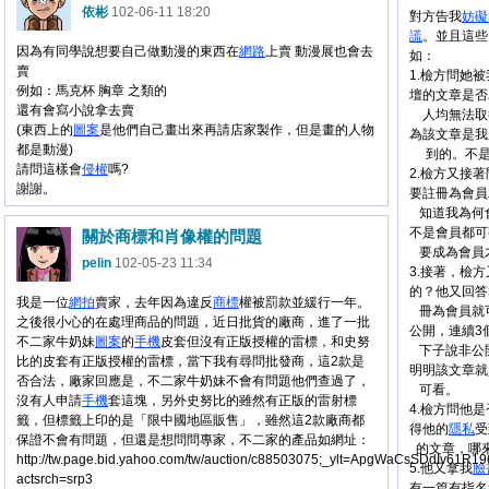
依彬
102-06-11 18:20
對方告我
妨礙
謊
。並且這些
因為有同學說想要自己做動漫的東西在
網路
上賣 動漫展也會去
如：
賣
1.檢方問她
例如：馬克杯 胸章 之類的
壇的文章是否
還有會寫小說拿去賣
人均無法取
(東西上的
圖案
是他們自己畫出來再請店家製作，但是畫的人物
為該文章是我用
都是動漫)
到的。不是
請問這樣會
侵權
嗎?
2.檢方又接
謝謝。
要註冊為會員
知道我為何
不是會員都可
關於商標和肖像權的問題
要成為會員
pelin
102-05-23 11:34
3.接著，檢
的？他又回答
我是一位
網拍
賣家，去年因為違反
商標
權被罰款並緩行一年。
冊為會員就
之後很小心的在處理商品的問題，近日批貨的廠商，進了一批
公開，連續3
不二家牛奶妹
圖案
的
手機
皮套但沒有正版授權的雷標，和史努
下子說非公
比的皮套有正版授權的雷標，當下我有尋問批發商，這2款是
明明該文章就
否合法，廠家回應是，不二家牛奶妹不會有問題他們查過了，
可看。
沒有人申請
手機
套這塊，另外史努比的雖然有正版的雷射標
4.檢方問他
籤，但標籤上印的是「限中國地區販售」，雖然這2款廠商都
得他的
隱私
受
保證不會有問題，但還是想問問專家，不二家的產品如網址：
的文章，哪
http://tw.page.bid.yahoo.com/tw/auction/c88503075;_ylt=ApgWaCsSDdIv61R
5.他又拿我
臉
actsrch=srp3
有一篇有指名