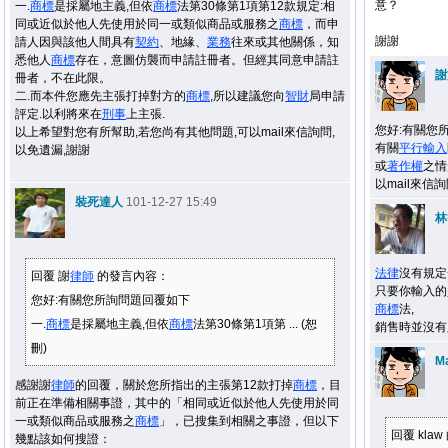
意？
一.
商標
是採屬地主義,但依
商標
法第30條第1項第12款規定:相
同或近似於他人先使用於同一或類似商品或服務之
商標
，而申
謝謝
請人因與該他人間具有
契約
、地緣、
業務
往來或其他關係，知
悉他人
商標
存在，意圖仿襲而申請註冊者。但經其同意申請註
謝
冊者，不在此限。
二.而本件您應先主張打掉對方的
商標
,所以建議您向
智財
局申請
評定.以利將來在
刑事
上主張.
您好:有關您
以上希望對您有所幫助,若您尚有其他問題,可以mail來信詢問,
有關
平行輸入
以免遺漏,謝謝
或
著作權
之情
以mail來信
裝死達人
101-12-27 15:49
林
法律
沒有規定
回覆 謝
律師
的發言內容：
只要你輸入的
您好:有關您所詢問題回覆如下
商標
法,
一.
商標
是採屬地主義,但依
商標
法第30條第1項第 ... (恕
銷售時並沒有
刪)
M
感謝謝
律師
的回覆，關於您所指出的主張第12款打掉
商標
，目
前正在準備相關事證，其中的「相同或近似於他人先使用於同
一或類似商品或服務之
商標
」，已搜集到相關之事證，但以下
回覆 kla
幾點該如何搜證：