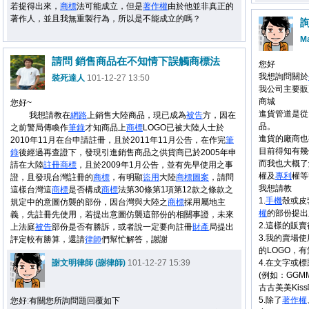
若提得出來，
商標
法可能成立，但是
著作權
由於他並非真正的
著作人，並且我無重製行為，所以是不能成立的嗎？
M
請問 銷售商品在不知情下誤觸商標法
您好
我想詢問關於
裝死達人
101-12-27 13:50
我公司主要販
商城
您好~
進貨管道是從
我想請教在
網路
上銷售大陸商品，現已成為
被告
方，因在
品。
之前警局傳喚作
筆錄
才知商品上
商標
LOGO已被大陸人士於
進貨的廠商也
2010年11月在台申請註冊，且於2011年11月公告，在作完
筆
目前得知有幾
錄
後經過再查證下，發現引進銷售商品之供貨商已於2005年申
而我也大概了
請在大陸
註冊
商標
，且於2009年1月公告，並有先早使用之事
權及
專利
權等
證，且發現台灣註冊的
商標
，有明顯
盜用
大陸
商標
圖案
，請問
我想請教
這樣台灣這
商標
是否構成
商標
法第30條第1項第12款之條款之
1.
手機
殼或皮
規定中的意圖仿襲的部份，因台灣與大陸之
商標
採用屬地主
權
的部份提出
義，先註冊先使用，若提出意圖仿襲這部份的相關事證，未來
2.這樣的販
上法庭
被告
部份是否有勝訴，或者說一定要向註冊
財產
局提出
3.我的賣場
評定較有勝算，還請
律師
們幫忙解答，謝謝
的LOGO，有
謝文明律師 (謝律師)
101-12-27 15:39
4.在文字或
(例如：GG
古古美美Kis
5.除了
著作權
您好:有關您所詢問題回覆如下