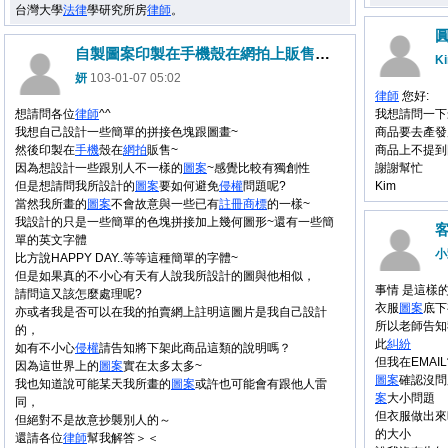
台灣大學
法律
學研究所房
律師
。
自製圖案印製在手機殼在網拍上販售一問
K
妍
103-01-07 05:02
律師
您好:
想請問各位
律師
^^
我想請問一下
我想自己設計一些簡單的拼接色塊跟圖畫~
商品要去產發
然後印製在
手機
殼在
網拍
販售~
商品上不提到
因為想設計一些跟別人不一樣的
圖案
~感覺比較有獨創性
謝謝幫忙
但是想請問我所設計的
圖案
要如何避免
侵權
問題呢?
Kim
當然我所畫的
圖案
不會故意與一些已有
註冊
商標
的一樣~
我設計的只是一些簡單的色塊拼接加上幾何圖形~還有一些簡
單的英文字體
小
比方說HAPPY DAY..等等這種簡單的字體~
但是如果真的不小心有天有人說我所設計的圖與他相似，
事情 是這樣
請問這又該怎麼處理呢?
衣服
圖案
底下
亦或者我是否可以在我的拍賣網上註明這圖片是我自己設計
所以老師告知
的，
此
糾紛
如有不小心
侵權
請告知將下架此商品這類的說明嗎？
但我在EMAI
因為這世界上的
圖案
實在太多太多~
圖案
確認沒問
我也知道說可能某天我所畫的
圖案
或許也可能會有跟他人雷
案
大小問題
同，
但衣服做出來
但絕對不是故意抄襲別人的～
的大小
還請各位
律師
幫我解答＞＜