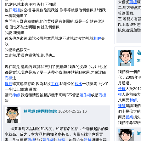
未侵犯
商標
權
他說好.就出去.有打沒打.不知道
二.對方雖然
他打
電話
的空檔.委員偷偷跟我說.你等等就跟他倒個歉.那個我
較為困難.
一看就知道了.
三.若雙方有
專門告人賺這種錢的.他們背後是有集團的.我是一定站在你這
以上希望對您有
邊.但也不能太明顯.你就先倒個歉.
以免遺漏,謝
我說.我知道..
後來他進來後.就說公司的意思就說不然就給法官判.就
和解
失
敗.
我也欣然接受~
臨走前.委員也跟我說.別理他...
無
現在就是.講真的.就算我被判了要賠錢.我真的沒錢..我以上說的
我們有一個自
都是實話.我也是為了要一邊帶小孩.順便貼補點家用.才會誤觸
化，2009年
商標
法.
月通過。
銀行
確實也沒存款.因為我沒
工作
.我老公的
薪水
一領就馬上少了
侵權
人於20
一半以上(繳東繳西)
權
人為前幾大
請問
律師
.我這種情況被起訴機率高嗎?不管是
著作權
或是
商標
八萬元
和解
。
法.
律師
建議我們
林岡輝 (林岡輝律師)
102-04-25 22:16
們十幾倍大的
商品
營業
損失
我們不希望賠
這要看對方品牌的知名度，如果有名的話，台端被起訴的機
謝
率就高。反之，對方品牌的知名度甚低，考量台端非專業買
家，又無違反
商標
法或
著作權
法
前科
，如對方無
證據
證明台端