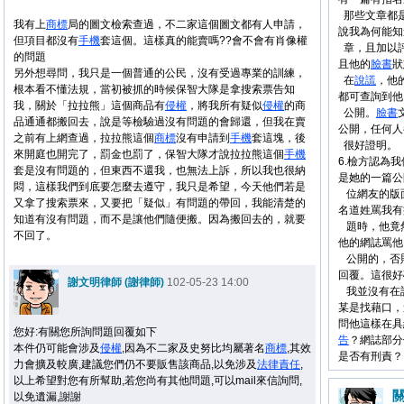
那些文章都
我有上
商標
局的圖文檢索查過，不二家這個圖文都有人申請，
說我為何能知
但項目都沒有
手機
套這個。這樣真的能賣嗎??會不會有肖像權
章，且加以
的問題
且他的
臉書
狀
另外想尋問，我只是一個普通的公民，沒有受過專業的訓練，
在
說謊
，他
根本看不懂法規，當初被抓的時候保智大隊是拿搜索票告知
都可查詢到他
我，關於「拉拉熊」這個商品有
侵權
，將我所有疑似
侵權
的商
公開。
臉書
品通通都搬回去，說是等檢驗過沒有問題的會歸還，但我在賣
公開，任何人
之前有上網查過，拉拉熊這個
商標
沒有申請到
手機
套這塊，後
很好證明。
來開庭也開完了，罰金也罰了，保智大隊才說拉拉熊這個
手機
6.檢方認為
套是沒有問題的，但東西不還我，也無法上訴，所以我也很納
是她的一篇公
悶，這樣我們到底要怎麼去遵守，我只是希望，今天他們若是
位網友的版
又拿了搜索票來，又要把「疑似」有問題的帶回，我能清楚的
名道姓罵我有
知道有沒有問題，而不是讓他們隨便搬。因為搬回去的，就要
題時，他竟
不回了。
他的網誌罵他
公開的，否
回覆。這很好
謝文明律師 (謝律師)
102-05-23 14:00
我並沒有在
某是找藉口，
問他這樣在具
您好:有關您所詢問題回覆如下
告
？網誌部分
本件仍可能會涉及
侵權
,因為不二家及史努比均屬著名
商標
,其效
是否有刑責？
力會擴及較廣,建議您們仍不要販售該商品,以免涉及
法律
責任
,
以上希望對您有所幫助,若您尚有其他問題,可以mail來信詢問,
以免遺漏,謝謝