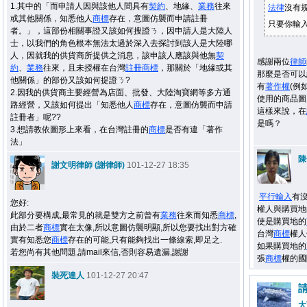
1.其中的「而申請人因與該他人間具有
契約
、地緣、
業務
往來
法律
沒有
或其他關係，知悉他人
商標
存在，意圖仿襲而申請註冊
只要你輸入
者。」，這部份相關事證又該如何搜證ㄋ，因申請人是大陸人
士，以我們的角色根本無法太過於深入去探討到該人是大陸哪
人，因就我的供貨商所提供之消息，該申該人應該與他無
契
感謝兩位
律師
約
、
業務
往來，且未授權在台灣
註冊
商標
，那關於「地緣或其
那麼是否可以
他關係」的部份又該如何提證ㄋ?
有
著作權
(例
2.因我的供貨商主要經營為店面、批發、大陸淘寶網等多方通
使用的商品圖
路經營，又該如何提出「知悉他人
商標
存在，意圖仿襲而申請
這樣來說，在
註冊者」呢??
是嗎？
3.想請教依圖形上來看，在台灣註冊的
商標
是否有違「著作
法」
陳
謝文明律師 (謝律師)
101-12-27 18:35
平行輸入
有
您好:
權人與購買地
此部分要構成,最常見的就是雙方之前曾有
業務
往來而知悉
商標
,
使是購買地的
由於二者
商標
實在太像,所以意圖仿襲明顯,所以您要找出對方確
台灣
商標
權人
實有知悉您
商標
存在的可能,只有能夠找出一條線索,即足之.
如果購買地的
若您尚有其他問題,請mail來信,否則容易遺漏,謝謝
張
商標
權的國
裝死達人
101-12-27 20:47
請
大