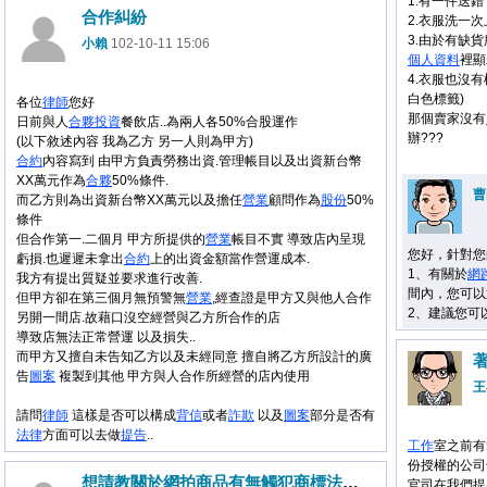
1.有一件送錯
合作糾紛
2.衣服洗一
3.由於有缺
小賴
102-10-11 15:06
個人資料
裡顯
4.衣服也沒有
白色標籤)
各位
律師
您好
那個賣家沒有
日前與人
合夥
投資
餐飲店..為兩人各50%合股運作
辦???
(以下敘述內容 我為乙方 另一人則為甲方)
合約
內容寫到 由甲方負責勞務出資.管理帳目以及出資新台幣
XX萬元作為
合夥
50%條件.
曹
而乙方則為出資新台幣XX萬元以及擔任
營業
顧問作為
股份
50%
條件
但合作第一.二個月 甲方所提供的
營業
帳目不實 導致店內呈現
您好，針對您
虧損.也遲遲未拿出
合約
上的出資金額當作營運成本.
1、有關於
網
我方有提出質疑並要求進行改善.
間內，您可以
但甲方卻在第三個月無預警無
營業
,經查證是甲方又與他人合作
2、建議您可
另開一間店.故藉口沒空經營與乙方所合作的店
導致店無法正常營運 以及損失..
而甲方又擅自未告知乙方以及未經同意 擅自將乙方所設計的廣
告
圖案
複製到其他 甲方與人合作所經營的店內使用
王
請問
律師
這樣是否可以構成
背信
或者
詐欺
以及
圖案
部分是否有
法律
方面可以去做
提告
..
工作
室之前有
份授權的公司
想請教關於網拍商品有無觸犯商標法或其他法律
官司在我們提