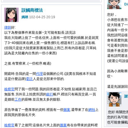
D
誤觸商標法
您好，
媽咪
102-04-25 20:19
小弟想在夜市
從大陸進了一
律師
好:
內涵有一些卡
以下為整個事件來龍去脈~文可能有點長.請見諒
我想請問這樣
我在大陸網上批了一些名信夾.上面有一些可愛的插圖.於是就買
會有甚麼刑責
了3~40個回來在網上賣.一個售價5元.標題有打上該品牌名稱.
可是看到買街
(但我只是從大陸賣家那裏複製貼上而已.所有內容都是.只單純
我會不會是那個
認為是大陸廠內出售的一些小東西)
還有請問運送
(貨運公司說
之後.有警察來..(一些程序.略過)
因為小弟剛畢
開庭時.告我的是一間
代理
這個圖的公司.(說實在我根本不知道
哎~
這是什麼品牌)
委託
人是從北部來中部的.
還是先謝謝回
檢察官
問了我一些問題.我的回答都是.不知情.貼補家用.並且已
無販售.另外呈上拍賣所謂的
銀行
帳戶.裡頭只有兩頁交易.一頁
謝
是婚前
工作
的薪轉.並且無太多的餘額.
原告準備了一疊厚厚的資料.裡面有一些
圖案
.還帶來了在
網拍
上
您好:有關您
跟我買的那個名片夾.
您的行為可能
也可能會攔截
檢察官
看了之後問:這個名片夾上面的
圖案
有在你帶來的資料裡