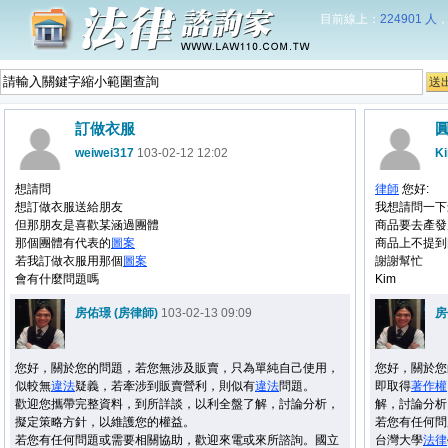
目前線上：
224901 人
訂做衣服
weiwei317
103-02-12 12:02
K
想請問
律師
您好:
想訂做衣服送給朋友
我想請問一下
但那朋友是喜歡某涵過團體
商品要去產發
那個團體有代表的
圖案
商品上不提到
若我訂做衣服用那個
圖案
謝謝幫忙
會有什麼問題嗎
Kim
房佑璟 (房律師)
103-02-13 09:09
房
您好，關於您的問題，若您無涉及販賣，只為單純自己使用，
您好，關於您
似較無
違法
疑義，若牽涉到販賣營利，則似有
違法
問題。
即取得
著作權
歡迎您攜帶完整資料，到所詳談，以利全盤了解，討論分析，
解，討論分析
擬定策略方針，以維護您的權益。
若您有任何問
若您有任何問題或需要相關協助，歡迎來電或來所諮詢。國立
台灣大學
法律