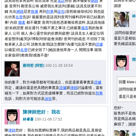
因為非常擔心
該員居然拿舊資料 魚目混珠 先是
電話
預告 她準備要在
網路
東
謝謝
森 壹周刊 鄰里長公佈 威脅我出來談判(要錢) 該員見狀要不到
錢 先在
網路
惡意
散播
再到
刑事
局
提告
(居然敢做假供詞) 我也提
林
出仿害
名譽
告訴! 最嚴重的是該員到壹周刊爆料四年前已結案的
事! 內容
圖案
都不屬實 壹周刊居然憑著幾張舊資料 及該員地描
述!未經證實 就在週刊 刊載不實之事項 已經嚴重
傷害
我的無辜
請問你販賣的
家人 公司 個人 身心靈空前的折磨與疲憊! 該員見女人被定位弱
還是只是相似
者姿態!到處哭訴!博取同情!超會演戲! 壹周刊的疏忽 不但毀了我
要先確認這點
無辜家人及公司 請教先進!我該怎麼辦?為優?(該員不實的
證據
以備妥)但
名譽
已經全毀了! (她說過他單身一人 閒閒沒事 賭我
全家值得!)救救我!感激不盡!
慌
蔡明哲 (阿哲)
100-11-28 16:54
回覆 kla
你的案子，對方4條罪都有可能成立，但是還要看事實及
證據
而定，建議你還是把具體的事實及
證據
跟
律師
討論案情，還有
請問你販
補充一下，如果對方式惡意虛構事實，而且已經對你提出
刑事
還是只是相似
告訴，則對方亦可能涉及
誣告
罪。
您好~
陳律師您好： 我在
販售的不是他
而是商品名稱
林睿蒼
100-11-08 17:52
麻煩了，謝謝
陳
律師
您好： 我在拍賣網站賣褲子,我的商品都是真品,直接從
林
國外買回販售,我也都有註明商品是自己從國外買回,但最近被台