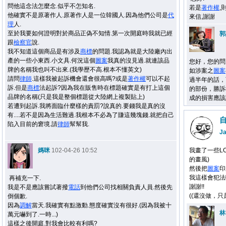
問他這念法怎麼念.似乎不怎知名.
若是
著作權
,
他確實不是原著作人.原著作人是一位韓國人.因為他們公司是
代
來信,謝謝
理
人.
至於我要如何證明對於商品正偽不知情.第一次開庭時我就已經
郭
跟
檢察官
說.
我不知道這個商品是有涉及
商標
的問題.我認為就是大陸廠內出
產的一些小東西.小文具.何況這個
圖案
我真的沒見過.就連該品
您好，您的問
牌的名稱我也叫不出來.(我學歷不高.根本不懂英文)
如涉案之
圖案
請問
律師
.這樣我被起訴機會還會很高嗎?或是
著作權
可以不起
過半年的話，
訴.但是
商標
法起訴?因為我在販售時在標題確實是有打上這個
的部份，勝訴
品牌的名稱(只是我是整個標題從大陸網上複製貼上)
成的損害應該
若遭到起訴.我將面臨什麼樣的責罰?說真的.要錢我是真的沒
有....若不是因為生活難過.我根本不必為了賺這幾塊錢.就把自己
陷入目前的窘境.請
律師
幫幫我.
J
媽咪
102-04-26 10:52
我畫了一些LO
的畫風)
然後把
圖案
印
我這樣會犯法
再補充一下.
謝謝!!
我是不是應該嘗試著撥
電話
到他們公司找相關負責人員.然後先
((還沒做，
倒個歉.
因為
調解
當天.我確實有點激動.態度確實沒有很好.(因為我被十
林
萬元嚇到了.一時...)
這樣之後開庭.對我會比較有利嗎?