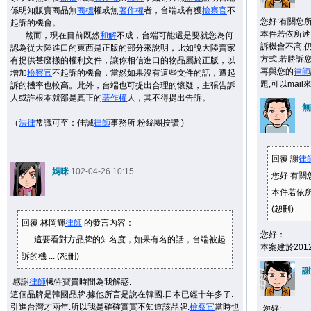
係明知販賣商品無
商標
權或無
著作權
者，台端或有獲
檢察官
不
您好:有關您
起訴的機會。
本件若依所述
然而，現在目前既然
和解
不成，台端可能還是要就您為何
訴機會不高,
認為從大陸進口的東西是正版的部分來說明，比如說大陸賣家
方式,若勝訴
有提供甚麼樣的權利文件，讓你相信進口的物品屬於正版，以
再與您的
律師
增加
檢察官
不起訴的機會，當然如果沒有這些文件的話，遭起
題,可以mai
訴的機率也較高。此外，台端也可提出合理的懷疑，主張告訴
人或許根本就部是真正的
著作權
人，其不得提出告訴。
無
（
法律
常識可至：佳誠
律師
事務所 粉絲團按讚 )
回覆 謝
律
媽咪
102-04-26 10:15
您好:有關
本件若依所
(恕刪)
回覆 林岡輝
律師
的發言內容：
您好：
這要看對方品牌的知名度，如果有名的話，台端被起
本案建於201
訴的機 ... (恕刪)
謝
感謝
律師
犧牲寶貴時間為我解惑.
這個品牌是韓國品牌.據他所言是說在韓國.日本已經十年多了.
引進台灣才兩年.所以我是確確實實不知道該品牌.
檢察官
當時也
您好: