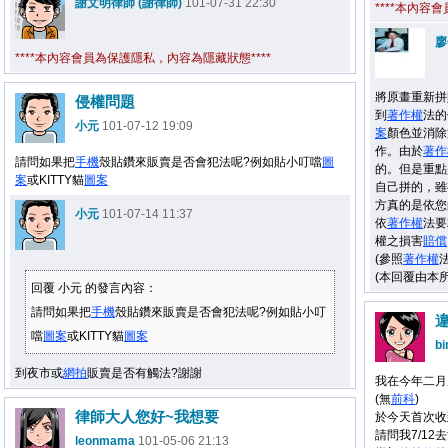
謝文明律師 (謝律師)
101-07-31 22:30
****本內容
廖
****本內容會員為保護隱私，內容為隱藏狀態****
將原畫重新拼
侵權問題
到
著作權
法的
小元
101-07-12 19:09
案
顏色並消除
作。由於
著作
請問如果把
手機
殼貼鑽來販賣是否會犯法呢?例如貼小叮噹
圖
的。但是重點
案
或KITTY貓
圖案
自己拼的，雖
方真的是依您
小元
101-07-14 11:37
依
著作權
法要
權之損害
賠償
(參照
著作權
法
(本回覆由本
回覆 小元 的發言內容：
請問如果把
手機
殼貼鑽來販賣是否會犯法呢?例如貼小叮
噹
圖案
或KITTY貓
圖案
bi
到夜市或
網拍
販賣是否有觸法?謝謝
我在今年二月底
(無
前科
)
律師大人您好~我想要
於今天首次收
請問我7/1
leonmama
101-05-06 21:13