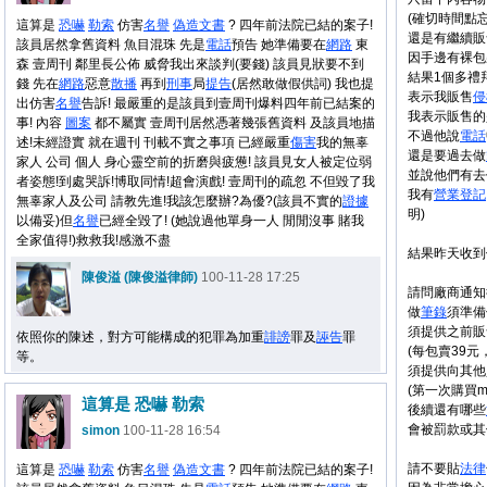
(確切時間點
這算是
恐嚇
勒索
仿害
名譽
偽造文書
? 四年前法院已結的案子!
還是有繼續販
該員居然拿舊資料 魚目混珠 先是
電話
預告 她準備要在
網路
東
因手邊有裸包
森 壹周刊 鄰里長公佈 威脅我出來談判(要錢) 該員見狀要不到
結果1個多禮
錢 先在
網路
惡意
散播
再到
刑事
局
提告
(居然敢做假供詞) 我也提
表示我販售
侵
出仿害
名譽
告訴! 最嚴重的是該員到壹周刊爆料四年前已結案的
我表示販售的是
事! 內容
圖案
都不屬實 壹周刊居然憑著幾張舊資料 及該員地描
不過他說
電話
述!未經證實 就在週刊 刊載不實之事項 已經嚴重
傷害
我的無辜
還是要過去做
家人 公司 個人 身心靈空前的折磨與疲憊! 該員見女人被定位弱
並說他們有去作
者姿態!到處哭訴!博取同情!超會演戲! 壹周刊的疏忽 不但毀了我
我有
營業
登記
無辜家人及公司 請教先進!我該怎麼辦?為優?(該員不實的
證據
明)
以備妥)但
名譽
已經全毀了! (她說過他單身一人 閒閒沒事 賭我
全家值得!)救救我!感激不盡
結果昨天收到保智
陳俊溢 (陳俊溢律師)
100-11-28 17:25
請問廠商通知
做
筆錄
須準備
須提供之前販
依照你的陳述，對方可能構成的犯罪為加重
誹謗
罪及
誣告
罪
(每包賣39元
等。
須提供向其他
(第一次購買
這算是 恐嚇 勒索
後續還有哪些
會被罰款或其
simon
100-11-28 16:54
請不要貼
法律
這算是
恐嚇
勒索
仿害
名譽
偽造文書
? 四年前法院已結的案子!