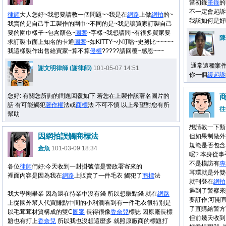
當初錄
筆錄
的
不一定會起訴
律師
大人您好~我想要請教一個問題~~我是在
網路
上做
網拍
的~
我該如何是好
我賣的是自己手工製作的圍巾~不同的是~我是讓買家訂製自己
要的圍巾樣子~包含顏色~
圖案
~字樣~我想請問~有很多買家要
陳
求訂製市面上知名的卡通
圖案
~如KITTY~小叮噹~史努比~~~~~
我這樣製作出售給買家~算不算
侵權
?????請回覆~感恩~~~
通常這種案件
謝文明律師 (謝律師)
101-05-07 14:51
你一個
緩起訴
您好: 有關您所詢的問題回覆如下 若您在上製作該著名圖片的
話 有可能觸犯
著作權
法或
商標
法 不可不慎 以上希望對您有所
往
幫助
想請教一下類似香
因網拍誤觸商標法
但如果制做外
規範是否包含
金魚
101-03-09 18:34
呢? 本身從事
不是模訪有
專
各位
律師
們好:今天收到一封掛號信是警政署寄來的
耳環就是外雙
裡面內容是因為我在
網路
上販賣了一件毛衣 觸犯了
商標
法
就刊登在
網拍
遇到了警察來購
我大學剛畢業 因為還在待業中沒有錢 所以想賺點錢 就在
網路
要訂作;可開直
上從國外幫人代買賺點中間的小利潤看到有一件毛衣很特別是
了直購給警方下
以毛茸茸材質構成的雙C
圖案
長得很像
香奈兒
標誌 因原廠長標
但前幾天收到
題也有打上
香奈兒
所以我也沒想這麼多 就照原廠商的標題打