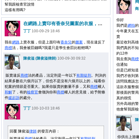
幫我跟檢查官說情
商
這樣有用嗎?
你好
在網路上賣印有香奈兒圖案的衣服，因而違反了商標法，怎麼辦?
我們是
網拍
的
丁丁
100-09-29 18:46
今年夏天在五
賣
我在
網路
上賣衣服，但是上面印有
香奈兒
的
圖案
，現在違反了
最近收到高雄
商標
法，我會被罰錢嗎?我還只是學生會罰比較輕嗎?
我們真的不知
約12件
陳俊溢 (陳俊溢律師)
100-09-30 09:32
我去查詢
商標
信通知
但是已經知道
販賣違反
商標
法的產品，法定刑是一年以下
有期徒刑
。判決的
我們才收到第
結果多數在六個月以下，但也不是沒有六個月以上的，端看你
請問我應該怎
犯案的情節是否重大。如果你販賣的數量不多，又和
商標
權人
這款衣服整個
和解
了，有的
檢察官
會徵詢你和
商標
權人的意見後，給予附條
那後面的警局如果
件
緩起訴
的處分。
真的很慌
另外高雄的警
丁丁
100-10-03 18:46
他會幫我跟檢查
陳
回覆 陳俊溢
律師
的發言內容：
你供出上游
販賣違反
商標
法的產品，法定刑是一年以下
有期徒刑
。