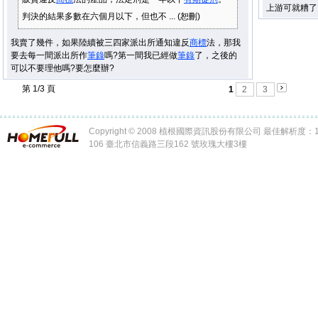
上游可就糟了
判決的結果多數在六個月以下，但也不 ... (恕刪)
我賣了幾件，如果陸續被三四家派出所通知違反
商標
法，那我
要去每一間派出所作
筆錄
嗎?第一間我已經做
筆錄
了，之後的
可以不要理他嗎?要怎麼辦?
第 1/3 頁
1
2
3
Copyright © 2008 植根國際資訊股份有限公司 最佳解析度：102
106 臺北市信義路三段162 號玫瑰大樓3樓