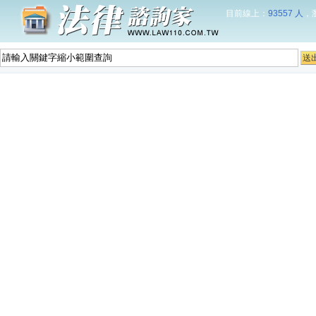
目前線上：
93557 人
，