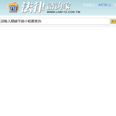
目前線上：
44735 人
，