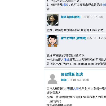
1、可以向勞工局提出申訴。
2、倘若涉及
誹謗
，也可以報警處理或是委請
律
訴。
顏寧 (顏寧律師)
105-03-11 21:58
您好，建議您直接向各縣市政府勞工局申訴之
謝文明律師 (謝律師)
105-03-11 22:
您好:有關您所詢問題回覆如下
本件承如曹大
律師
所言,以上希望對您有所幫助
題,可以MAIL至civili1201@gmail.com 來信
侵犯隱私 毀謗
珈珈
105-01-03 10:38
因本人碰到有人
FB
用
人頭
帳戶 對本人散撥一堆
連到我家人
也po一些曾經與他朋友傳的line.與我家人的照
一直打探我.
使我備受捆擾與恐懼