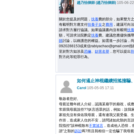
趙乃怡律師 (趙乃怡律師)
105-06-22
關於您提及的問題，
扶養
費的部分，如果雙方
有載明對方應支付
扶養
子女
之
費用
，建議可向
請求對方履行協議。如果協議書內沒有載明
扶
額，可請求法院酌定
扶養
費。建議您應儘快攜
師
討論，以維護您的權益。如需進一步討論，
0920288153或來信rabiyachao@gmail.com
至於對方如涉及
恐嚇
、
妨害
名譽
，您可以提出
對方此等犯罪行為。
Carol
105-05-05 17:11
敬啟者您好,
母親近幾年經人介紹，認識某廟宇的廟祝，或
常跟我母親說些??妖言惑眾的話，例如：說我
家祖先沒有保佑我母親，還有連我父親受傷、
作崇，造成家人住的不安，請問諸如此類的言
院指控"該神棍散布
不實謠言
，造成他人恐惶，
諧"之類的
訴訟
嗎?而且我相信一定也騙了我母