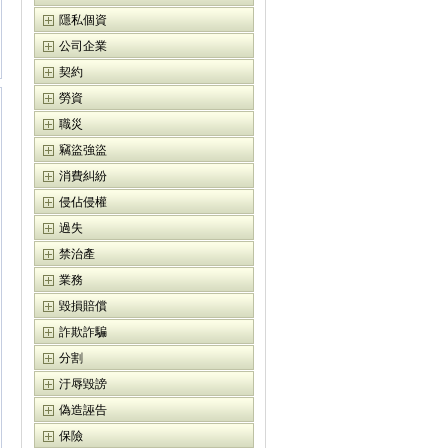
隱私個資
公司企業
契約
勞資
職災
竊盜強盜
消費糾紛
侵佔侵權
過失
禁治產
業務
毀損賠償
詐欺詐騙
分割
汙辱毀謗
偽造誣告
保險