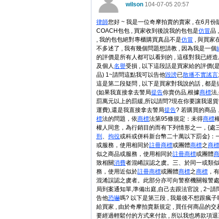
wilson
104-07-05 20:57
律師
您好 ~ 我是一位奇摩拍賣的賣家 , 在6月
COACH包包 , 買家收到後說我的包包是
仿冒
品
, 我的包包絕對專櫃購買真品不是
仿冒
, 與買
不多述了 , 我有幾個問題想請教 , 因為我是一個
的評價是所有人都可以看到的 , 這樣對我已經
及個人
名譽
受損 , 以下這段話是買家給的評價(
品) 1~請問這點我可以告他
毀謗
已
散播
不實謠言
這是第二段疑問 , 以下是買家對我說的話 , 都
(如果我直接拿去警局
提告
你賣仿品,根據
商標
法
罰萬元以上的罰緩,所以請問?現在你要讓我退貨
運費),還是我直接拿去警局
提告
? 若購買的商品
標
法的問題，依
商標
法第95條規定：未得
商標
權人同意，為行銷目的而有下列情形之一，{處
刑
、
拘役
或科或併科新台幣二十萬以下罰金}：
或服務，使用相同於
註冊
商標
或團體
商標
之
商
似之商品或服務，使用相同於
註冊
商標
或團體
致相關
消費
者混崤誤認之虞。三、於同一或類
務，使用近似於
註冊
商標
或團體
商標
之
商標
，
混淆誤認之虞者。此部分亦可向警察機關報警
局到案通知單,準備出庭,自己去跟法官說 , 2~
告他
恐嚇
嗎? 以下是第三段 , 我最後不想跟瘋
給買家 , 由於奇摩拍賣新規定 , 買任何商品的
要經過輕鬆付的方式來付款 , 所以我也將款項