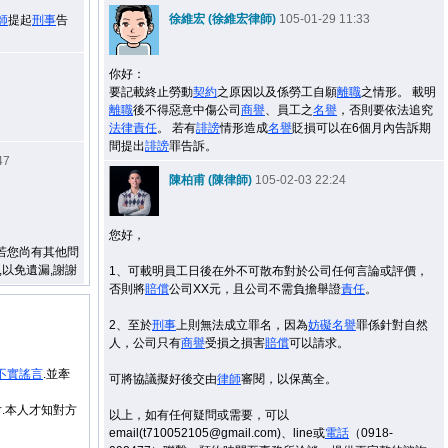
徐維宏 (徐維宏律師)
105-01-29 11:33
師
提起
刑事
告
你好：
要記載終止勞動
契約
之原因以及係勞工自願
離職
之情形。 載明
離職
後不得惡意中傷公司
商譽
、員工之
名譽
，否則要依法追究
。
法律
責任
。 若有
誹謗
情形造成
名譽
貶損可以在6個月內告訴期
間提出
誹謗
罪告訴。
47
陳柏甫 (陳律師)
105-02-03 22:24
您好，
,若您尚有其他問
詢問,以免遺漏,謝謝
1、可載明員工日後在外不可散布對於公司任何言論或評價，
否則將
賠償
公司XX元，且公司不需負擔舉證
責任
。
2、至於
刑事
上則無法成立罪名，因為
妨礙
名譽
罪係針對自然
人，公司只有
商譽
受損之損害
賠償
可以請求。
不實謠言
.並牽
可將協議擬好後交由
律師
審閱，以保萬全。
片.本人才知對方
以上，如有任何疑問或需要，可以
email(t710052105@gmail.com)、line或
電話
（0918-