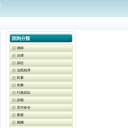
愛
諮詢分類
律師
法律
訴訟
法院程序
民事
刑事
行政訴訟
訴願
支付命令
家庭
婚姻