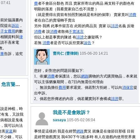
 07:41
費
者不會區分顏色 而且 賣家所寄出的商品 兩支鞋子的顏色有
明顯的落差（我看賣家自己也不清楚 ）
（就是覺得出貨前有拍照對她就是有利的保障） 賣家竟叫
消費
之前於協議書內
者在自己的賣場轉手賣出
法院提出
訴訟
，
另外 我將 此事件留言在 此鞋的商品頁 賣家 以
誹謗
名義 反嗆
養
子女
費用
的數
消費
者 說
消費
者散佈
不實謠言
帶相關資料與
律
但以上都是事實的陳述 有
誹謗
之嫌疑嗎？
尚請不吝來電
若無
消費
者是否可以反控賣家
誣告
？
指教。
曹尚仁 (曹律師)
105-06-20 14:21
刑事
告訴，追究
您好，針對您的問題回覆如下:
1、依據
消費
者保護法，您以
網路
購物的方式購買物品，本來就
可以主張猶豫期間，在7日內無需任何理由
如何遏止神棍繼續招搖撞騙、危言聳聽，欲對妖言惑眾的神棍提出告訴
  、無須負擔任
費用
要求退貨。倘若對方拒絕，可以向
消保官
提
出申訴。
2、倘若您所傳述的內容，倘若屬實則不會構成
誹謗
罪。
應說是神棍，時
我是不是會敗訴？
家有鬼，又說我
生病都說是鬼魂
sasaya
105-05-02 06:04
語，我可以向法
危害
家庭
和
事情是這樣的 我是在經營
網路
實況 就像是在做節目那樣 目前
親不少錢，可以
是經營遊戲實況 我4/30下午1點多時 有人在遊戲內使用世界廣