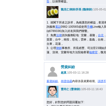
告
，以保障權益。
魏克仁律師/所長 (魏律師)
105-05-02
1.
就閣下所述之訴求，
為維護您的權益，歡迎
詢服務
電話
0982-100565或使用
手機
Line輸入我
(q6789336)加入好友與我們聯繫。
2.
免費
法律
諮詢服務駐地 : 宜蘭，基隆，
台北
苗栗，台中，南投，彰化，雲林，嘉義，台南
台東，花蓮 。
3.
公理
律師
事務所、所長經歷、
司法官23期結
蓮、澎湖、宜蘭等地方法院檢察署
檢察官
，魏
勞資糾紛
超真
105-03-11 16:28
薪資
糾紛
、
存證信函
內容涉及就業歧視、
誹謗
曹尚仁 (曹律師)
105-03-11 16:43
您好，針對您的問題回覆如下: