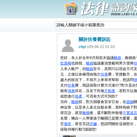
關於扶養費訴訟
chyi
105-06-22 01:33
您好，本人於去年9月與前夫協議
離婚
，兩個孩
監護權
也歸我，
離婚
協議書清楚載明男方需將
入本人帳戶，但
離婚
至今，其間只以現金方式支
元，之後以各種理由拖欠
扶養
費，苦撐數月，
越大的狀況下，不得不上來尋求幫助，想請問
支付
扶養
費，我該採取什麼方式進行?對方是自
能有
債務
存在，且名下尚無
不
動產
，若對方以
或想進行
脫產
，可否有方式可預防?
另外，
離婚
前，對方因吸食安非它命，在
婚姻
神迫害，以至本人多次自殺未果，當時有錄下
堪言語，甚至
離婚
後，還不斷對外散發
不實謠
名聲，獨自一人帶著孩子離開已是壓力重重，
言
傷害
，甚至言語
恐嚇
，想請問關於這個部分
採取何種行動?謝謝您!