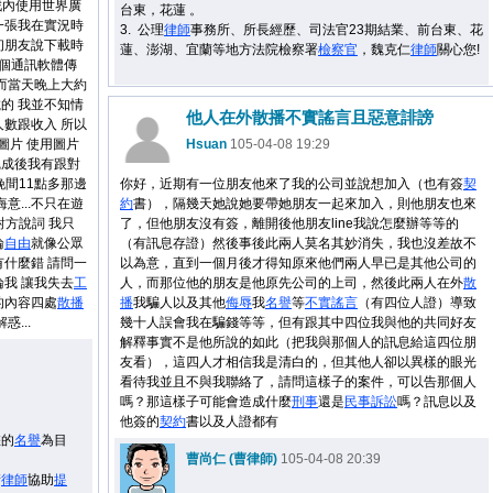
遊戲內使用世界廣
台東，花蓮 。
一張我在實況時
3.
公理
律師
事務所、所長經歷、
司法官23期結業、前台東、花
初朋友說下載時
蓮、澎湖、宜蘭等地方法院檢察署
檢察官
，魏克仁
律師
關心您!
這個通訊軟體傳
而當天晚上大約
的 我並不知情
他人在外散播不實謠言且惡意誹謗
數跟收入 所以
圖片 使用圖片
Hsuan
105-04-08 19:29
完成後我有跟對
晚間11點多那邊
你好，近期有一位朋友他來了我的公司並說想加入（也有簽
契
意...不只在遊
約
書），隔幾天她說她要帶她朋友一起來加入，則他朋友也來
是對方說詞 我只
了，但他朋友沒有簽，離開後他朋友line我說怎麼辦等等的
論
自由
就像公眾
（有訊息存證）然後事後此兩人莫名其妙消失，我也沒差故不
什麼錯 請問一
以為意，直到一個月後才得知原來他們兩人早已是其他公司的
我 讓我失去
工
人，而那位他的朋友是他原先公司的上司，然後此兩人在外
散
的內容四處
散播
播
我騙人以及其他
侮辱
我
名譽
等
不實謠言
（有四位人證）導致
惑...
幾十人誤會我在騙錢等等，但有跟其中四位我與他的共同好友
解釋事實不是他所說的如此（把我與那個人的訊息給這四位朋
友看），這四人才相信我是清白的，但其他人卻以異樣的眼光
看待我並且不與我聯絡了，請問這樣子的案件，可以告那個人
嗎？那這樣子可能會造成什麼
刑事
還是
民事
訴訟
嗎？訊息以及
他簽的
契約
書以及人證都有
您的
名譽
為目
曹尚仁 (曹律師)
105-04-08 20:39
請
律師
協助
提