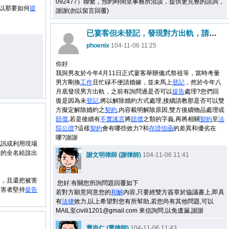
092477）聯繫，預約時間至事務所洽談，提供更完整的諮詢，
以那要如何
提
謝謝(勿以留言回覆)
已宴客但未登記，發現對方出軌，請問可以雙方擬定解除婚約契約,至法院公證嗎?
phoenix
104-11-06 11:25
你好
我與男友於今年4月11日正式宴客舉辦儀式祭祖等，當時考量
男方剛換
工作
且忙碌不便請婚嫁，並未馬上
登記
，然於今年八
月底發現男方出軌，之前有詢問過是否可以
提告
處理?您們回
復是因為未
登記
,將以解除婚約方式處理,接續請教那是否可以雙
方擬定解除婚約之
契約
,內容載明解除原因,雙方後續物品處理或
賠償
,若是後續有
不實謠言
將
賠償
之類的字義,再將相關
契約
至
法
院
公證
?這樣
契約
會有哪些效力?和
存證信函
的差異和優劣在
哪?謝謝
私訊或利用現場
者的全名給說出
謝文明律師 (謝律師)
104-11-06 11:41
眾，且還把被害
您好:有關您所詢問題回覆如下
被害者堅持
提告
若對方願意同意您的
和解
內容,只要經雙方簽章於協議書上,即具
有
法律
效力,以上希望對您有所幫助,若您尚有其他問題,可以
MAIL至civili1201@gmail.com 來信詢問,以免遺漏,謝謝
曹尚仁 (曹律師)
104-11-06 11:43