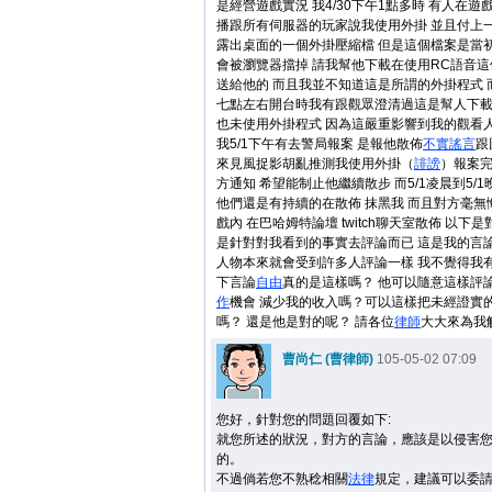
是經營遊戲實況 我4/30下午1點多時 有人在
播跟所有伺服器的玩家說我使用外掛 並且付上
露出桌面的一個外掛壓縮檔 但是這個檔案是當
會被瀏覽器擋掉 請我幫他下載在使用RC語音
送給他的 而且我並不知道這是所謂的外掛程式 
七點左右開台時我有跟觀眾澄清過這是幫人下載
也未使用外掛程式 因為這嚴重影響到我的觀看人
我5/1下午有去警局報案 是報他散佈
不實謠言
跟
來見風捉影胡亂推測我使用外掛（
誹謗
）報案
方通知 希望能制止他繼續散步 而5/1凌晨到5/1
他們還是有持續的在散佈 抹黑我 而且對方毫無悔
戲內 在巴哈姆特論壇 twitch聊天室散佈 以下
是針對對我看到的事實去評論而已 這是我的言
人物本來就會受到許多人評論一樣 我不覺得我有
下言論
自由
真的是這樣嗎？ 他可以隨意這樣評論
作
機會 減少我的收入嗎？可以這樣把未經證實
嗎？ 還是他是對的呢？ 請各位
律師
大大來為我解
曹尚仁 (曹律師)
105-05-02 07:09
您好，針對您的問題回覆如下:
就您所述的狀況，對方的言論，應該是以侵害
的。
不過倘若您不熟稔相關
法律
規定，建議可以委