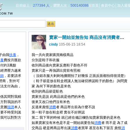
目前線上：
277394 人
，瀏覽人次：
500140086
回首頁
│
會員中心
│
加入最
賣家一開始並無告知 商品沒有消費者要的顏色 只是拍照 等消費者收到商品項賣家反應 賣家才告知 此商品 沒有消費者要的顏色
cindy
105-06-15 18:54
子由我
扶養
，
我一共向賣家購買兩樣商品
扶養
費按月匯款
分別是鞋子和衣服
付約3萬餘
收到商品後向賣家反應鞋子顏色不符
在經濟壓力越來
賣家只是一再強調出貨前有照相
律師
，若要請求
（ 沒錯衣服大剌剌地攤開拍了好幾張 正面反面都拍得很清楚）
營商，對外可
（ 鞋子卻是放在鞋盒裡讓人無法確切辨認鞋子的顏色） 詢問賣
無法支付為由，
家 為何下單的顏色是米色
收到的商品卻是駝色
關係其間對我精
賣家先是說 此商品就是他們的米色
對方對我說的不
後來又改口他們沒有米色
言
意圖
毀謗
本人
反過來責怪
消費
者 商品寄出前為什麼不說
還要不時受到謠
第一鞋子放在鞋盒裡 實在不好辨認
，我可以對對方
第二 我下單的時候 就已經在備註欄告知賣家我要的是米色
如果賣家沒有米色是不是一開始就要告知
消費
者 而不是 為了成
交商品 硬是將商品寄出讓
消費
者買單 甚至在私下留言 責怪
消