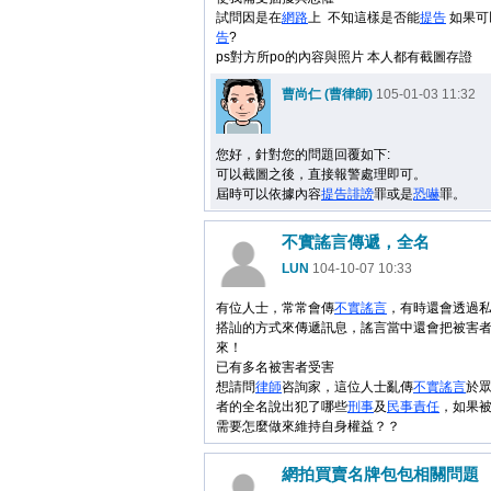
試問因是在
網路
上 不知這樣是否能
提告
如果可
告
?
ps對方所po的內容與照片 本人都有截圖存證
曹尚仁 (曹律師)
105-01-03 11:32
您好，針對您的問題回覆如下:
可以截圖之後，直接報警處理即可。
屆時可以依據內容
提告
誹謗
罪或是
恐嚇
罪。
不實謠言傳遞，全名
LUN
104-10-07 10:33
有位人士，常常會傳
不實謠言
，有時還會透過
搭訕的方式來傳遞訊息，謠言當中還會把被害
來！
已有多名被害者受害
想請問
律師
咨詢家，這位人士亂傳
不實謠言
於
者的全名說出犯了哪些
刑事
及
民事
責任
，如果
需要怎麼做來維持自身權益？？
網拍買賣名牌包包相關問題