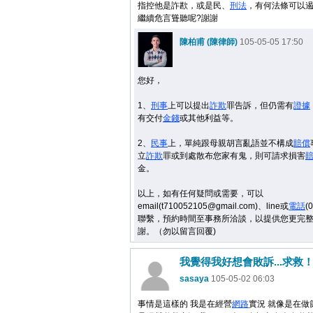
指控他是詐歁，或是民、
刑法
，有何法條可以
繼續危言聳聽呢?謝謝
陳柏甫 (陳律師)
105-05-05 17:50
您好，
1、
刑事
上可以提出
詐欺
罪告訴，但仍需有
證據
有交付
金錢
或其他利益等。
2、
民事
上，單純跟母親胡言亂語並不構成
賠償
立
詐欺
罪或到處散布您家有鬼，則可請求損害
金。
以上，如有任何疑問或需要，可以
email(t710052105@gmail.com)、line或
電話
(
聯繫，預約時間至事務所洽談，以提供您更完
謝。（勿以留言回覆)
我覺得我好想會敗訴...求救
sasaya
105-05-02 06:03
事情是這樣的 我是在經營
網路
實況 就像是在做