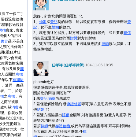
份販售了一個二手
您好，針對您的問題回覆如下:。
 , 要我退費給他
1、
婚姻
採
登記
制的關係，所以縱使宴客祭祖，倘若未辦理
登
家在程爭吵過程就
記
，仍不生
婚姻
的效力。
網拍
賣家 , 賣家
2、就您所述的狀況，我方可以要求解除婚約，並且要求
賠償
造成個人信用以
損失及返還因為婚約而
贈與
對方的財物
是
仿冒
品,不是真
3、雙方可以簽立協議書，不過建議應該由
律師
協助撰擬，才
之類的法條嗎?
能保障權益。
是擷取重點片段
,你至少會被處
(你需負擔來回
任孝祥 (任孝祥律師)
104-11-06 18:35
，有涉及違反
商
權人或團體
商標
三年以下
有期徒
phoenix您好:
一、於同一商品
很遺憾聽到這件事,您應該很難過吧.
標
者。二、於類
關於您的問題 回答如下:
商標
之
商標
，有
1.未
登記
婚姻
尚未成立
似之商品或服
2.若僅是解除婚約 發
存證信函
即可(單方意思表示 表示您不跟
有致相關
消費
者
他
結婚
了)
處理。你就收警
3.若雙方能協議出
賠償
金額等 則有協議書更佳(雙方均簽字 代
請問這些話我可以
表雙方均同意遵守)
子吵決定把錢退
若須
律師
代撰
存證信函
,或代為草擬協議書等等,可再與我聯絡.
交易款項方式一律
台大會計系,台大科法所畢業,任
律
退至買家的輕鬆