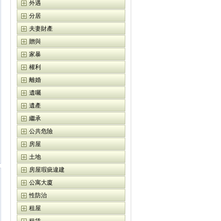
外遇
分居
夫妻財產
贈與
家暴
權利
離婚
遺囑
遺產
繼承
公共危險
房屋
土地
房屋瑕疵違建
公寓大廈
性防治
租屋