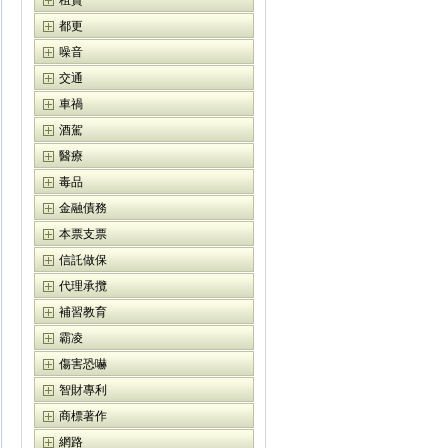
租賃
都更
噪音
交通
車禍
酒駕
醫療
毒品
金融債務
本票支票
信託做保
代理承攬
補習教育
霸凌
傷害恐嚇
智財專利
商標著作
網路