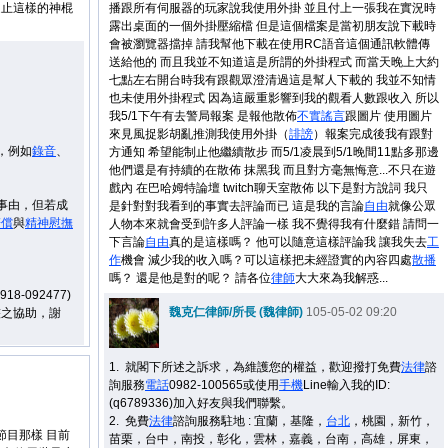
遏止這樣的神棍
播跟所有伺服器的玩家說我使用外掛 並且付上一張我在實況時
露出桌面的一個外掛壓縮檔 但是這個檔案是當初朋友說下載時
會被瀏覽器擋掉 請我幫他下載在使用RC語音這個通訊軟體傳
送給他的 而且我並不知道這是所謂的外掛程式 而當天晚上大約
七點左右開台時我有跟觀眾澄清過這是幫人下載的 我並不知情
也未使用外掛程式 因為這嚴重影響到我的觀看人數跟收入 所以
我5/1下午有去警局報案 是報他散佈
不實謠言
跟圖片 使用圖片
來見風捉影胡亂推測我使用外掛（
誹謗
）報案完成後我有跟對
，例如
錄音
、
方通知 希望能制止他繼續散步 而5/1凌晨到5/1晚間11點多那邊
他們還是有持續的在散佈 抹黑我 而且對方毫無悔意...不只在遊
戲內 在巴哈姆特論壇 twitch聊天室散佈 以下是對方說詞 我只
事由，但若成
是針對對我看到的事實去評論而已 這是我的言論
自由
就像公眾
賠償
與
精神慰撫
人物本來就會受到許多人評論一樣 我不覺得我有什麼錯 請問一
下言論
自由
真的是這樣嗎？ 他可以隨意這樣評論我 讓我失去
工
作
機會 減少我的收入嗎？可以這樣把未經證實的內容四處
散播
嗎？ 還是他是對的呢？ 請各位
律師
大大來為我解惑...
0918-092477)
魏克仁律師/所長 (魏律師)
105-05-02 09:20
整之協助，謝
1.
就閣下所述之訴求，
為維護您的權益，歡迎
撥打免費
法律
諮
！
詢服務
電話
0982-100565或使用
手機
Line輸入我的ID:
(q6789336)加入好友與我們聯繫。
2.
免費
法律
諮詢服務駐地 : 宜蘭，基隆，
台北
，桃園，新竹，
節目那樣 目前
苗栗，台中，南投，彰化，雲林，嘉義，台南，高雄，屏東，