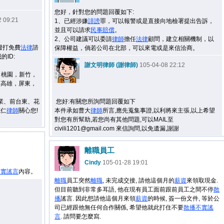
您好，針對您的問題回覆如下:
 09:21
1、已經涉嫌
誹謗
罪，可以報警或是直接向地檢署提出告訴，
並且可以請求
民事
賠償
。
2、公司建議可以委請
律師
擔任
法律
顧問，建立相關機制，以
撥打免費
法律
諮
保障權益，倘若公司在北部，可以來電或是來信洽商。
的ID:
謝文明律師 (謝律師)
105-04-08 22:12
，桃園，新竹，
，高雄，屏東，
業、前台東、花
您好:有關您所詢問題回覆如下
克仁
律師
關心您!
本件承如曹大
律師
所言,應先蒐集事證,以利將來主張,以上希望
對您有所幫助,若您尚有其他問題,可以MAIL至
civili1201@gmail.com 來信詢問,以免遺漏,謝謝
離職員工
Cindy
105-01-28 19:01
不實謠言
內容。
離職
員工突然
離職
, 未完成交接, 請他這個月的
薪資
來領取現金.
但目前聽到非常多耳語, 他在現有員工面前跟前員工之間不停
散
播
謠言. 因此想請他這個月來領
薪資
的時候, 簽一份文件, 等於公
司已經跟他無任何合作關係, 希望他就此打住不要
散播
不實謠
言
. 請問要怎麼寫.