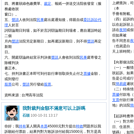
上網查詢，司法院網
四、將書狀綠色繳費單、
裁定
、報紙一併送交法院收發室（服
（本
務處收狀
手冊有附載。
窗口）。
（四）起訴的
五、
聲請
人收到法院
民事
庭出庭通知後，得親自或
委託
訴訟
代
以在起訴狀上
理
人於言
請在
夜間
或假
詞辯論期日到場，如不於言詞辯論期日到場者，應自遲誤時起
但如果被
二個
告不同意在
夜
月內
聲請
法院另定新期日，如再遲誤新期日，則不得
聲請
再定
（也就是白
新期
天上班時間）
日。
六、開庭辯論終結宣示判決後
聲請
人會收到法院
民事
庭寄發之
【向那個法院
除權判決
（一）一般情
書正本。
狀起訴。如果
七、持判決書正本即可到付款行庫領取掛失止付之
票據
金額，
告是公司或行
或到發行
院
簡易庭
遞狀
股票
公司，
聲請
另行發給
股票
。
（二）特殊情
票據
付款地（
資料來源 : 台灣高等法院
支票
付款行庫
地）的法院
簡
我對裁判金額不滿意可以上訴嗎
石頭
100-10-31 13:17
【起訴時應準
（一）對方即
你好；我
持有
某人開具
本票
45000元對方提出
時效
問題所以我
日、住居所、
訴願給付票款，結果判對方敗訴須付給我15000元，對方是高
號碼），如預