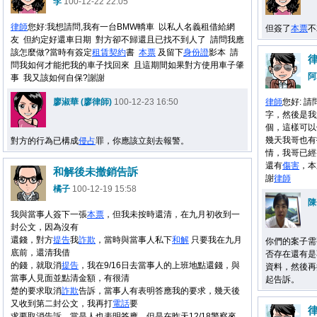
李
100-12-22 22:05
律師
您好:我想請問,我有一台BMW轎車 以私人名義租借給網
但簽了
本票
不
友 但約定好還車日期 對方卻不歸還且已找不到人了 請問我應
該怎麼做?當時有簽定
租賃
契約
書
本票
及留下
身份證
影本 請
律
問我如何才能把我的車子找回來 且這期間如果對方使用車子肇
阿
事 我又該如何自保?謝謝
廖淑華 (廖律師)
100-12-23 16:50
律師
您好: 
字，然後是我
個，這樣可以
幾天我哥也有
對方的行為已構成
侵占
罪，你應該立刻去報警。
情，我哥已經
還有
傷害
，本
和解後未撤銷告訴
謝
律師
橘子
100-12-19 15:58
陳
我與當事人簽下一張
本票
，但我未按時還清，在九月初收到一
封公文，因為沒有
還錢，對方
提告
我
詐欺
，當時與當事人私下
和解
只要我在九月
你們的案子需
底前，還清我借
否存在還有是
的錢，就取消
提告
，我在9/16日去當事人的上班地點還錢，與
資料，然後再
當事人見面並點清金額，有很清
起告訴。
楚的要求取消
詐欺
告訴，當事人有表明答應我的要求，幾天後
又收到第二封公文，我再打
電話
要
律
求要取消告訴，當是人也表明答應，但是在昨天12/18警察來