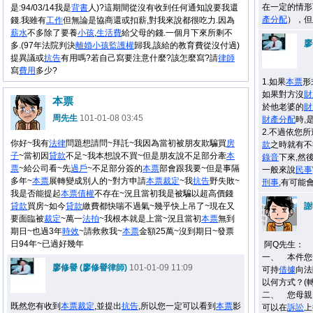
在一定的情形
是:94/03/14我是
背書
人)?這期間從沒有收到任何通知說要我還
產
分配
），但
錢.我雖有
工作
但無論是協商還或扣薪,對我來說都很吃力.因為
薪水
不多除了要養
小孩
,
生活費
給父母的錢.一個月下來所剩不
廖
多.(97年法院判決
離婚
小孩
監護權
歸我,該給的教育費從沒付過)
提異議或
抗告
有用嗎?若自己寫要注意什麼?該怎麼寫?請
律師
寫
費用
多少?
1.如果
本票
形
如果對方沒
財
本票
於他老婆的
財
周先生
101-01-08 03:45
財產
分配
時,
2.不過依您
你好~我有
法律
問題想請問~拜託~我因為當初被朋友欺騙買
房
款
之時就有不
子
~當初因
貸款
不足~我本想說不買~但是朋友說不足部分牽
本
錄音
下來,然
票
~給公司看~先
過戶
~不足部分簽的
本票
部會跟我要~但是事隔
一般來說
民事
多年~
本票
展轉變成別人的~對方申請
本票
裁定
~我
抗告
野失敗~
刑事
,有可能
我是否能提起
本票
債權
不存在~況且當初我是被騙以超高價錢
貸款
買房~如今
貸款
繳費都快喘不過氣~幾乎快上吊了~現在又
謝
要面臨被
裁定
~萬一
法拍
~我根本就是上當~況且當初
本票
無到
期日~也過3年
時效
~請救救我~
本票
金額25萬~沒到期日~發票
日94年~已過好幾年
阿Q先生：
一、 本件您
廖修譽 (廖修譽律師)
101-01-09 11:09
可持
借據
向法
以何方式？(
二、 您母親
既然您有收到
本票
裁定
,並提出
抗告
,所以您一定可以看到
本票
影
可以在
訴訟
上