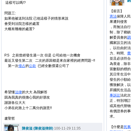
網
這樣可以嗎!?
【前言】
問題三:
憲法
保障人民
如果他被送到法院 已他這樣子的情形來說
果遭到侵害
會受到法院怎樣的處置
，而無法自行
大概有幾種的處置?
制，除了鄉鎮
解委員會的
調
國家設立的法
。以往由於法
力、時間、
費
P.S 之前曾經發生過一次 但是 公司給他一次機會
並且必須符合
最近又發生第二次 二次的原因都是來自家裡的經濟問題~!!
為畏途，除非
第一次
侵占
的
公款
已經全數償還公司了
當數額的標的
其日常生活中
發生的小額給
獲致解決，以
昇國民生活品
希望懂
法律
的大大 為我解答
事
訴訟
法此次
因為我真的很擔心我的好朋友
正，特別增訂
謝謝各位大大
或其他代替物
小弟在此致上十二萬分的謝意!!
有價證券的事
求。
盧聖哲
【什麼是
民事
陳俊溢 (陳俊溢律師)
100-11-29 11:35