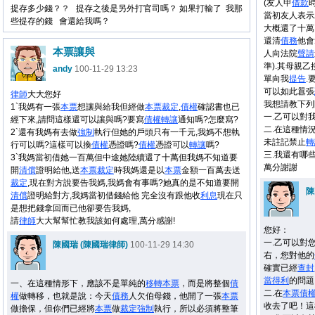
(友人甲
借款
提存多少錢？？ 提存之後是另外打官司嗎？ 如果打輸了 我那
當初友人表示
些提存的錢 會還給我嗎？
大概還了十萬
還清
債務
他會
本票讓與
人向法院
聲請
準).其母親
andy
100-11-29 13:23
單向我
提告
.
可以如此囂張
律師
大大您好
我想請教下列
1`我媽有一張
本票
想讓與給我但經做
本票
裁定
,
債權
確認書也已
一.乙可以對
經下來,請問這樣還可以讓與嗎?要寫
債權
轉讓
通知嗎?怎麼寫?
二.在這種情況
2`還有我媽有去做
強制
執行但她的戶頭只有一千元,我媽不想執
未註記禁止
轉
行可以嗎?這樣可以換
債權
憑證嗎?
債權
憑證可以
轉讓
嗎?
三.我還有哪
3`我媽當初借她一百萬但中途她陸續還了十萬但我媽不知道要
萬分謝謝
開
清償
證明給他,送
本票
裁定
時我媽還是以
本票
金額一百萬去送
裁定
,現在對方說要告我媽,我媽會有事嗎?她真的是不知道要開
陳
清償
證明給對方,我媽當初借錢給他 完全沒有跟他收
利息
現在只
是想把錢拿回而已他卻要告我媽,
請
律師
大大幫幫忙教我該如何處理,萬分感謝!
您好：
一.乙可以對
陳國瑞 (陳國瑞律師)
100-11-29 14:30
右，您對他的
確實已經
查封
當得利
的問題
一、在這種情形下，應該不是單純的
移轉
本票
，而是將整個
債
二.在
本票
債
權
做轉移，也就是說：今天
債務
人欠伯母錢，他開了一張
本票
收去了吧！這
做擔保，但你們已經將
本票
做
裁定
強制
執行，所以必須將整筆