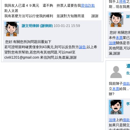
我手上
持有
之
我與友人已還４９萬元 還不夠 持票人還要告我
背信
詐欺
期，現在我應
欺人太甚
我有甚麼方法可以行使我的權利 並讓對方知難而退 謝謝
謝
謝文明律師 (謝律師)
103-01-21 15:59
您好:有關您
本件
本票
業已
您好:有關您所詢問題回覆如下
法律
關係是否
若可證明當時確實僅拿到43萬元,則可以反告對方
誣告
,以上希
其他問題,可以MA
望對您有所幫助,若您尚有其他問題,可以mail至
漏,謝謝
civili1201@gmail.com 來信詢問,以免遺漏,謝謝
生
我前陣子
借款
立
本票
給我，
辦?
李
法律
上的
借款
如果只是開立