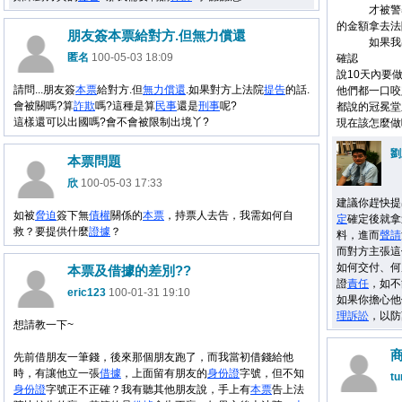
才被警察救
的金額拿去法
朋友簽本票給對方.但無力償還
如果我出庭
匿名
100-05-03 18:09
確認
說10天內要
請問...朋友簽
本票
給對方.但
無力償還
.如果對方上法院
提告
的話.
他們都一口咬
會被關嗎?算
詐欺
嗎?這種是算
民事
還是
刑事
呢?
都說的冠冕堂
這樣還可以出國嗎?會不會被限制出境丫?
現在該怎麼做
劉
本票問題
欣
100-05-03 17:33
建議你趕快提
如被
脅迫
簽下無
債權
關係的
本票
，持票人去告，我需如何自
定
確定後就拿
救？要提供什麼
證據
？
料，進而
聲請
而對方主張這
如何交付、何
本票及借據的差別??
證
責任
，如不
eric123
100-01-31 19:10
如果你擔心他
理
訴訟
，以防
想請教一下~
先前借朋友一筆錢，後來那個朋友跑了，而我當初借錢給他
時，有讓他立一張
借據
，上面留有朋友的
身份證
字號，但不知
tu
身份證
字號正不正確？我有聽其他朋友說，手上有
本票
告上法