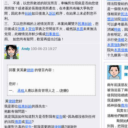
二、 不過，以您所敘述的狀況而言，車輛所生瑕疵是否由您使
得法院發給的
用所致？或者基於長期使用所產生，在本案尚有極大爭執空
是一個很大的
間，因此本件
糾紛
如日後進入
訴訟
程序，在結果上未必對您不
僅相當於
民法
利。
聲請
法院
強制
三、 又以您所稱的上述情況而言，本案純屬雙方
民事
糾紛
，您
可以參考最高
日後成立
刑事
上
背信
罪責之空間並不大，縱然該
本票
未來無法
消滅
時效
，因
兌現，此種情況亦鮮少構成
刑事
責任
。
亦有明定。此
四、 如您尚有疑問，歡迎再提出討論！
示行使
債權
之
本票
強制
執行
Andy
100-06-23 19:27
院向
本票
債務
十九條第一項
回覆 黃英豪
律師
的發言內容：
陳
您好：
兩年前讓朋友
被強迫簽了兩
一、
承租
人應以善良管理人之 ... (恕刪)
後我陸陸續續
我還錢時，他
黃
律師
您好
精神損傷
費用
我是那位
租車
糾紛
的孫先生~
我實在沒有
抱歉有個問題~
逃離他們離開
就是我該如何知道對方是否對我有
提告
呢~因為都沒收到任何
剛開始離開
的法院
傳票
或
電話
?
到我，把我從
如果對方真的
提告
~那我需要聘請
律師
嗎?謝謝您