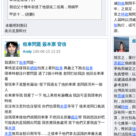
滅
時效
期間不
我伯父十幾年前借了他朋友二佰萬，簡稱甲
年」之規定，
甲於十 ... (恕刪)
算之
時效
期間
人屆時以消滅
制
執行，或可
未載明到期日
謝。
表示見票即付
趙
租車問題 簽本票 背信
Andy
100-06-15 12:33
簡言之，重行
我遇到了
租車
問題~
票
裁定
係經過
事情是這樣我在
網路
拍賣上看到
租車
興趣之下跑去
租車
爭執而確定之
環車時都沒什麼問題 過了2個小時後 老闆打給我說 他回去車庫
免責聲明：以
看
出建議或承擔
發現車子底盤有漏油~當下我過去了他的車庫 老闆跟另外一個
參考資料：
人
台灣高等法院
在車庫等我 我看了一下 地上果然有漏機油 我說可是我環車的
按
票據
法第二
時候
利，自到期日
並沒有注意到也沒發現 你們也環我
本票
等等了 後來老闆口氣就
消滅
時效
，因
很差
訴有同一效力
說我環車後他們就開回車庫 不然回去原廠
鑑定
呀 我就想說好吧
算，亦分別為
可能真的是我開出問題 我答應我會處理 當下他們又要我簽下一
十七條第一項
張
本票
力，惟於該
強
本票
無寫金額日期等等.......之後車子他們拿去認識的車廠去處
執行法院依
強