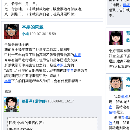
六 發票年、月、日。
「補提」
債權
七 付款地。（未載付款地者，以發票地為付款地）
聯繫，告知執
八 到期日。（未載到期日者，視為見票即付）
本。
本票的問題
小楊
100-07-30 15:59
藍
事情是這樣子的
我伯父十幾年前借了他朋友二佰萬，簡稱甲
您好!請教有
甲於十五年前還了玖拾萬與乙張壹佰壹拾萬的
本票
訂金,並簽了
今年有請甲進行還款，但甲告知當年已還完欠款
退訂,建商不
所以我堂哥準備去告他之前，發現
本票
上方的
嗎?這樣算是
"憑票…" 什麼的日期未填寫，經詢問後該
本票
是無效票
請問我們現在要怎麼請甲先生還款？
本票
下方的日期是85年5月x日，會有什麼影響嗎？
wi
感謝
我是
債權
蕭蒼澤 ( 蕭律師)
100-08-01 16:17
現，我遂向法
產
，當時沒有
債權
憑證。
依照
票據
回覆 小楊 的發言內容：
效
抗辯，我又
與確定判決有
事情是這樣子的