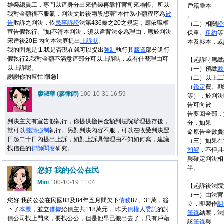
雄榮總員工，專門以這身分出來借錢再靠打官司來賴帳。所以
戶籍謄本
我對金額很不服氣，判決文最後兩段想著"本件系小額程序為
被
。
告
敗訴之判決，依
民事
訴訟
法第436條之20之規定，應依職權
（二）相關
證
宣告假執行。"如不符本判決，須以違背法令為理由，應於判決
保單、
租約
等
宋達後20日內向本法庭提出
上訴狀
。
本及影本，或
我的問題是:1.我是否現在就可以提出
強制
執行其
薪資
部分進行
假執行2.我對金額不滿意這部分可以上訴嗎，或有什麼理由可
【起訴時應繳
以上訴呢。
（一）預繳
裁
謝謝你的幫忙!很急!
（二）以上二
（
鑑定
費、勘
廖淑華 (廖律師)
100-10-31 16:59
等），於判決
告可向被
告要回全部，
判決主文有宣告假執行，你提供擔保金額到法院辦理提存後，
分，如果
就可以
聲請
強制
執行。另對判決內容不服，可以在收受判決翌
命原告全數負
日起二十日內提出上訴，如對上訴具體理由不知如何寫，建議
（三）如果在
找信任的
律師
閱卷
研究。
和解
，不但具
與確定判決相
半。
您好 我的公公在民
Mini
100-10-19 11:04
【起訴後法院
（一）由法官
您好 我的公公在民國83及84年五月間欠下
債務
87、31萬，簽
立，即製作
調
下了
本票
，並立
借據
給債主共118萬元， 昨天
債權
人
委託
的討
筆錄
結案，法
債公司找上門來，要找公公，但是他早已搬出去了，只有戶藉
該
筆錄
與