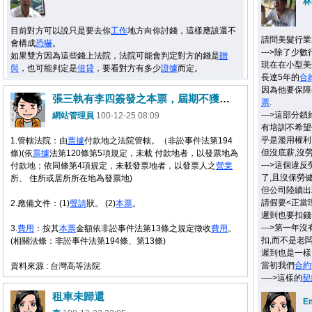
林
目前對方可以說只是要去你
工作
地方向你討錢，這樣應該還不
請問美髮行業
會構成
恐嚇
。
--->除了少
如果雙方因為這些錢上法院，法院可能會判定對方的錢是
贈
現在在小型美
與
，也可能判定是
借貸
，要看對方有多少
證據
而定。
長達5年的
合
因為他要保障
張三執有李四簽發之本票，屆期不獲付款，張三向李四行使追索權，應向哪個法院聲請裁定後強制執行？ 應備哪些文件？要繳多少？
票
.
--->這部
網站管理員
100-12-25 08:09
有培訓不希望
乎是濫用權利
1.管轄法院：由
票據
付款地之法院管轄。（非訟事件法第194
但沒底薪,沒
條)(依
票據
法第120條第5項規定，未載 付款地者，以發票地為
--->這個違
付款地；依同條第4項規定，未載發票地者，以發票人之
營業
了,且沒保勞
所、 住所或居所所在地為發票地)
但公司陸續出
請假要<正當理
2.應備文件：(1)
聲請
狀。 (2)
本票
。
遲到也要扣錢
--->第一年
3.
費用
：按其
本票
金額依非訟事件法第13條之規定徵收
費用
。
扣,而不是老闆
(相關法條：非訟事件法第194條、第13條)
遲到也是一樣
當初我們
合約
資料來源 : 台灣高等法院
---->這樣的
契
租車未歸還
E