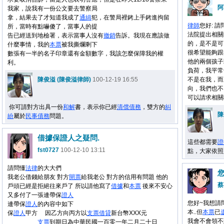
阿
我家，說我有一份公文要去警察局
拿，結果去了才知道我成了
通緝
犯，在警局裡銬上手銬進拘留
律師
您好: 
所，當時有點嚇傻了，當事人的提
法院提出相關
告已經送到地檢署，表示當事人沒有
撤銷
告訴。我現在應該做
的，是不是可
什麼事情，我的
本票
被我撕爛剩下
很希望能夠跟
數張有一半的名子印章還有金額數字，我該怎麼保障我的權
他的兩個孩子
利。
負荷，我平常
陳俊溢 (陳俊溢律師)
100-12-19 16:55
不是在我，而
向，我們也不
可以請求相關
你可請對方出具一份
和解
書，表示你已經
清償
債務
，雙方的
糾
陳
紛
屬於
民事
債務
問題。
借據保證人之疑問.
這些都需要
證
fst0727
100-12-10 13:11
點，大家依照
請問懂
法律
的大大們
我老公借錢給朋友 對方
開票
給我老公 對方的信用有問題 他的
蔡
戶頭已經是拒絕往來戶了 所以請他寫了
借據
和
本票
後來不安心
又多付了一張連帶保
證人
您好~我想請
連帶保
證人
的內容中如下
本..但
本票
已
保
證人
甲方 因乙方向丙方以
支票
借貸
新台幣XXX元
我會不會領不
支票
到期日為中華民國一百零一年二月二十日