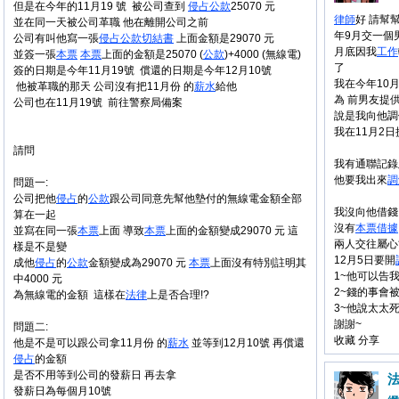
但是在今年的11月19 號 被公司查到
侵占
公款
25070 元
律師
好 請幫
並在同一天被公司革職 他在離開公司之前
年9月交一個
公司有叫他寫一張
侵占
公款
切結書
上面金額是29070 元
月底因我
工作
並簽一張
本票
本票
上面的金額是25070 (
公款
)+4000 (無線電)
了
簽的日期是今年11月19號 償還的日期是今年12月10號
我在今年10
他被革職的那天 公司沒有把11月份 的
薪水
給他
為 前男友提
公司也在11月19號 前往警察局備案
說是我向他調
我在11月2
請問
我有通聯記錄
他要我出來
調
問題一:
公司把他
侵占
的
公款
跟公司同意先幫他墊付的無線電金額全部
我沒向他借錢
算在一起
沒有
本票
借據
並寫在同一張
本票
上面 導致
本票
上面的金額變成29070 元 這
兩人交往屬心
樣是不是變
12月5日要開
成他
侵占
的
公款
金額變成為29070 元
本票
上面沒有特別註明其
1~他可以告
中4000 元
2~錢的事會
為無線電的金額 這樣在
法律
上是否合理!?
3~他說太太
謝謝~
問題二:
收藏 分享
他是不是可以跟公司拿11月份 的
薪水
並等到12月10號 再償還
侵占
的金額
是否不用等到公司的發薪日 再去拿
發薪日為每個月10號