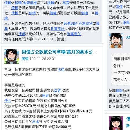
三.您可以向
債權
做
移轉
(
金錢
債權
是可以
移轉
的)，
本票
變成是一項證物。
已經
清償
十萬
二、
債權
憑證必須執行無結果才能核發，所以執行程序一定要
元。或是請執
做。
債權
是可以
移轉
的，所以
債權
憑證當然可以隨
債權
一齊
轉
已經還了多少
讓
。
製作執行
筆錄
三、對方是可以告伯母，但這些都只是
民事
糾紛
(
不當得利
或
債
如有任何疑問請
務
人異議之訴)。假如對方提起
刑事
訴訟
，倘若伯母確實的是不
知道要開
清償
證明給對方，應該也不會有
刑事
責任
。
A
如有任何疑問請電02-23710851，謝謝！
因侵占公款被公司革職(當月的薪水公司未發放)
阿哲
100-11-28 22:31
回覆 陳國
您好：
幫我一個非常好的朋友問的 希望懂
法律
跟處理程序的大大幫我
一.乙可以
做一個詳細的解答
萬元左右
事情是這樣的
我朋友是一個外務司機 主要負責
送貨
.收款
謝謝
律師
解惑
他在今年的11月10 號 因
家庭
經濟的問題
現在此案已經
侵占
一個客戶的貨款 並沒有如實繳回公司
但是第三人不
貨款金額為25070 元 但是之前因為他的同事們
如何處理?拜
為了方便彼此聯絡 購買車上無線電+材料+天線 共6070 元
經過跟公司溝通之後 先由公司付清無線電的金額
公司再從每個月的
薪水
裡面扣 共分成六期
羚
已經償還2期 後面還剩下4期 金額為4000 元