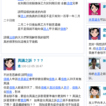
在到期日前願擔保乙方於到期日前 全數
清償
完畢
廖
請問這樣的敘述的內容
保
證人
的負責的日期是不是只有到一百零一年二月
本票
遺失
可以
二十日前
二月二十日後如果乙方不願意還錢
是不是我就不能向保
證人
甲方索討
債務
?
蔡
請懂
法律
的大大們幫我解答我的疑問
真的很害怕玩這種文字遊戲
您好~我想請
本..但
本票
已
我會不會領不
異議之訴 ？？？
陳
透
100-12-05 16:47
你的
本票
之前
不好意思麻煩 請問
律師
以。
債權
人申請
本票
裁定
會寄掛號信通知
債務
人 看
債務
人20天有無
異議
但是
債務
人錯過20天了，現在
債權
人
查封
債務
人
房子
，
債務
人
去
閱卷
，對本
A
票金額不服，要提出異議之訴那需要準備什麼資料？？ 異議之
訴還需要什麼
費用
嗎？ 如果提出異議之訴
房子
就不會被拍掉
友人甲向本人
了嗎？ 還是繼續被拍？？ 我知道要先提存金額 但不知道是