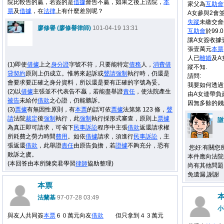
院比較告的贏，若簽的是
借據
會告不贏，如果之後上法院，
本
家父為
互助會
票
及
借據
，在
法律
上有什麼差別呢？
A女參與2會並
失蹤
未繳交會
廖修譽 (廖修譽律師)
101-04-19 13:31
互助會
於99
讓A女簽收據
張壹萬元
本票
人已
離婚
及A
(1)即使
借據
上之
身分證
字號不符，只要能特定
債務
人，
消費
借
蹤不知.
貸
契約
原則上仍成立。惟將來起訴或
聲請
強制
執行時，仍還是
請問:
會要求要正確之身分資料，所以還是要有正確的字號為妥。
我要如何透過
(2)以
借據
主張並不代表告不贏，若能盡舉證
責任
，使法院產生
由A女連帶負
被告
未給付
借款
之心證，仍能勝訴。
因無多餘的錢
(3)
票據
有無因性原則，有
本票
的話可依
票據
法第第 123 條，
聲
請
法院
裁定
後
強制
執行
，此
強制
執行採
形式審查
，原則上
票據
謝
為真正即可請求，可省下
民事
訴訟
程序中主張
借款
返還請求權
所耗費之勞力時間
費用
。如依
借據
請求，須進行
民事
訴訟
，
主
張返還
借款
，此舉證
責任
由原告負擔
，若
證據
不夠充分，恐有
您好:有關您
敗訴之虞。
本件應向法院
(本回答由本所陳奕君學習
律師
協助整理)
尚有其他問題,可以
免遺漏,謝謝
本票
法蘭基
97-07-28 03:49
小
與友人共同簽
本票
６０萬元向友
借款
但只拿到４３萬元