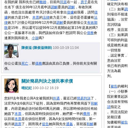
在我的家 我和先生已經
離婚
，目前尚
同居
在一起，
房子
是在先
確定判決有相
生名下 債主在99年12月底申請
調解
委員的
調解
，有收到來
（二）如果
調
函，他也沒出面處理 昨天討債公司有拿出
借據
給我看，請問
借
到場但不能達
據
的效力是15年、
本票
的
法律
效力是三年，這些是否還據有
法
協議），法官
律
效力? 討債公司說99年12月申請
調解
委員的那張公文
有效期
言詞辯論
限
是15年，所以還可以從99年12月底開始起算15年是真的嗎?
程序，並且當
公公一直躲著不出面，我們該如何自保? 想請問 我公公
債務
會
（三）如果調
連累到我和前夫、
小孩
嗎?
可得到的利益
或是雖然未超
陳俊溢 (陳俊溢律師)
100-10-19 11:04
一切情形
，認定事實，
意由法官
你公公還沒
死亡
，那
債務
應該由其自己負擔，與你前夫沒有關
依已有的資料
係。
方法為裁
判。
關於簡易判決之後民事求償
【
被告
的權利
晴妃妃
100-10-12 16:19
（一）小額事
院於審查起訴
您好!!去年我老公與A女被我抓到
外遇
，最近已經
簡易判決
了，
合法並有管轄
法官判A女6個月以下徒刑，因為當時我們有再警察局簽下
和解
請
指定之
書，內容是她必須付給我40萬元的錢，所以那時候偵信社有給
。而且法院於
她簽下
本票
，但因為當時找偵信社時，她們要一半的
費用
，所
於期日通
以目前
本票
是在偵信社那裡，因為A女沒按時間付給我，第一
知書載明
被告
個月就
跳票
了，因而我才
提告
她與我先生
通姦
，當初簽
和解
書
並逕送繕