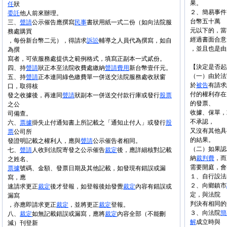
果。
任
狀
２、簡易事件
委託
他人前來辦理。
台幣五十萬
三、
聲請
公示催告應撰寫
民事
書狀用紙一式二份（如向法院服
元以下的，當
務處購買
經過書面合意
，每份新台幣二元），得請求
訴訟
輔導之人員代為撰寫，如自
，並且也是由
為撰
寫者，可依服務處提供之範例格式，填寫正副本一式貳份。
【決定是否起
四、持
聲請
狀正本至法院收費處繳納
聲請
費用
新台幣壹仟元。
（一）由於法
五、持
聲請
正本連同綠色繳費單一併送交法院服務處收狀窗
於
被告
有請求
口，取得核
付的權利存在
發之收據後，再連同
聲請
狀副本一併送交付款行庫或發行
股票
的發票、
之公
收據、保單，
司備查。
不承認，
六、
票據
掛失止付通知書上所記載之「通知止付人」或發行
股
又沒有其他具
票
公司所
的結果。
發證明記載之權利人，應與
聲請
公示催告者相同。
（二）如果認
七、
聲請
人收到法院寄發之公示催告
裁定
後，應詳細核對記載
納
裁判費
，而
之姓名、
需要開庭，會
票據
號碼、金額、發票日期及其他記載，如發現有錯誤或漏
１、自行設法
寫，應
２、向鄉鎮市
速請求更正
裁定
後才登報，如登報後始發覺
裁定
內容有錯誤或
定，與法院
漏寫
判決有相同的
，亦應即請求更正
裁定
，並將更正
裁定
登報。
３、向法院
簡
八、
裁定
如無記載錯誤或漏寫，應將
裁定
內容全部（不能刪
解
成立時與
減）刊登新