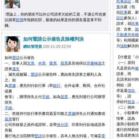
民事
訴訟
，就
事
法庭（包
括
民事
庭、家
理論上，你的朋友可以向公司請求欠給的工資，不過公司也會
訴訟
參加人）
以損害
賠償
作抵銷抗辯，最後的結果是你的朋友還是拿不到
請求，就
民事
錢。
證、合會、
旅
不
動產
所有權
如何聲請公示催告及除權判決
等）利用國家
力
強制
解決的
網站管理員
100-11-20 22:54
【什麼是「小
如何
聲請
公示催告
（一）原則
一、當事人因
支票
、
本票
、
匯票
、
股票
及其他得以
背書
轉讓
之
凡是原告向
被
證券
遺失
證券，而
、滅失或被竊，
聲請
公示催告時，應由喪失證券之權利人為
且請求給付的
之。如
例如：請
為
票據
，應先到付款行庫（即
銀行
、合作金庫、郵局、合作社
求返還
借款
、
或農
等），請
會等），辦理掛失止付
手續
。如為
股票
，應先到發行公司辦理
求給付
租金
，
掛失
（二）例外
手續
。
１、小額事件
二、然後持付款行庫所書寫蓋妥印鑑之
票據
掛失止付通知書或
情事，認為
股票
發行
適用小額程序
公司所核發之函件或證明，並帶
身分證
、印章到付款地或證券
進行的簡易程
所載
免造成更換法
履行地之法院辦理
聲請
公示催告，若本人無法到場，可備妥
委