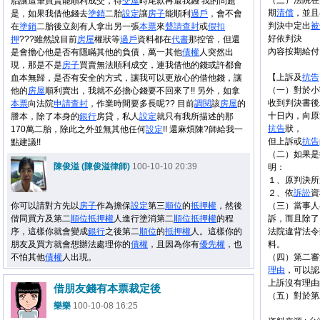
（三）法院在
胎讓這筆買賣能順利成交，待
交屋
時尾款再還我錢 我的問題
期
清償
，並且
是，如果我借他錢去
塗銷
二胎
設定
讓
房子
能順利
過戶
，會不會
判決中定出
被
在
塗銷
二胎後立刻有人拿出另一張
本票
來
聲請
查封
或
假扣
好依判決
押
???雖然說目前
房屋
權狀等
過戶
資料都在
代書
那控管，但還
內容按期給付
是會擔心他是否有隱瞞其他的負債，萬一其他
債權
人突然出
現，那是不是
房子
買賣無法順利成交，連我借他的錢或許都會
【上訴及
抗告
血本無歸，是否有安全的方式，讓我可以更放心的借他錢，讓
（一）對於小
他的
房屋
順利賣出，我就不必擔心錢要不回來了!! 另外，如拿
收到判決書後
本票
向法院
申請
查封
，作業時間要多長呢?? 目前
調閱
該
房屋
的
十日內，向原
謄本，除了本身的
銀行
房貸，私人
設定
就只有我所描述的那
抗告
狀，
170萬二胎，除此之外並無其他任何
設定
!! 還麻煩陳?師給我一
但上訴或
抗告
點建議!!
（二）如果是
陳俊溢 (陳俊溢律師)
100-10-10 20:39
明：
１、原判決所
２、依
訴訟
資
你可以請對方先以
房子
作為擔保
設定
第三
順位
的
抵押權
，然後
（三）當事人
偕同買方及第二
順位
抵押權
人進行塗消第二
順位
抵押權
的程
訴，而且除了
序，這樣你就會變成
銀行
之後第二
順位
的
抵押權
人。這樣你的
法院違背法令
朋友及買方就會想辦法處理你的
債權
，且因為你有
優先權
，也
料。
不怕其他
債權
人出現。
（四）第二審
理由
，可以認
上訴沒有理由
借朋友錢有本票裁定後
（五）對於第
樂樂
100-10-08 16:25