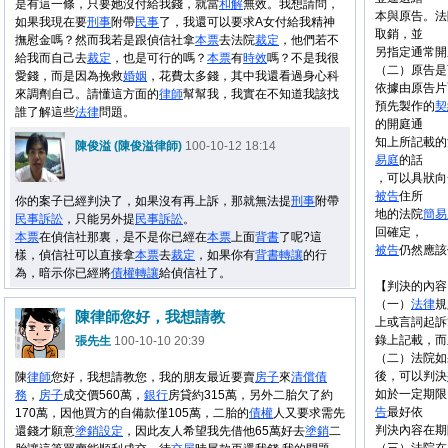
是有這一條，只要她沒付給我錢，就當
和解
無效。我想請問，
本與原告。法
如果我現在要
刑事
附帶
民事
了，我還可以要求A女付給我精神
取銷，並
撫慰金嗎？然而我若是跟偵信社拿
本票
去法院
裁定
，他們若不
另指定通常開
給我而自己去
裁定
，也是可行的嗎？
本票
有
時效
嗎？不是我很
（二）原告是
愛錢，而是因為挽救
婚姻
，花費太多錢，其中我還看過身心科
依據由原告片
來調劑自己。請懂這方面的
律師
幫幫我，我實在不知道我該找
預先製作的
契
誰了解這些
法律
問題。
的開庭通
知上所記載的
陳俊溢 (陳俊溢律師)
100-10-12 18:14
易庭
的話
，可以具狀向
被告
住所
你的案子已經判決了，如果沒有再上訴，那就無法提
刑事
附帶
地的法院
簡易
民事
訴訟
，只能另外提
民事
訴訟
。
回確定，
本票
在偵信社那裏，是不是你已經在
本票
上面
背書
了呢?這
被告
仍然應該
樣，偵信社可以直接拿
本票
去
裁定
，如果你有
背書
轉讓
的行
為，暗示你已經將
債權
轉讓
給偵信社了。
【判決的內容
（一）
法律
規
陳律師您好，我想請教
上或言詞起訴
錄上記載，而
張先生
100-10-10 20:39
（二）法院如
後，可以判決
陳
律師
您好，我想請教您，我的朋友最近要賣
房子
來
清償
債
如於一定期限
務
，
房子
成交價560萬，
銀行
房貸約315萬，另外二胎欠了約
告
最好依
170萬，因他買方的自備款僅105萬，二胎的
債權
人又要求需先
判決內容在期
還錢才願意
塗銷
設定
，因此友人希望我先借他65萬好去
塗銷
二