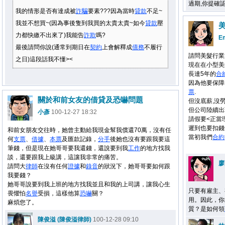
過期,你提確
我的情形是否有達成被
詐騙
要素???因為當時
貸款
不足~
我並不想買~(因為事後隻到我買的太貴太貴~如今
貸款
壓
力都快繳不出來了)我能告
詐欺
嗎?
E
最後請問你說(通常到期日在
契約
上會解釋成
債務
不履行
請問美髮行業
之日)這段話我不懂><
現在在小型美
長達5年的
合
因為他要保障
票
.
關於和前女友的借貸及恐嚇問題
但沒底薪,沒
但公司陸續出
小彥
100-12-27 18:32
請假要<正當理
遲到也要扣錢
和前女朋友交往時，她曾主動給我現金幫我償還70萬，沒有任
當初我們
合約
何
支票
、
借據
、
本票
及匯款記錄，
分手
後她也沒有要跟我要這
筆錢，但是現在她哥哥要我還錢，還說要到我
工作
的地方找我
談，還要跟我上級講，這讓我非常的痛苦。
廖
請問大
律師
在沒有任何
證據
和
錄音
的狀況下，她哥哥要如何跟
我要錢？
她哥哥說要到我上班的地方找我並且和我的上司講，讓我心生
只要有雇主、
畏懼怕
名譽
受損，這樣他算
恐嚇
關？
用。因此，你
麻煩您了。
質？是如何領
陳俊溢 (陳俊溢律師)
100-12-28 09:10