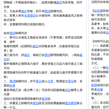
法院判決有相
聞報紙（不限版面和報社），如擅自刪減
裁定
內容登報，則不
生效
【
起訴書
狀如
力。又如未將
裁定
登報，則不得
聲請
除權判決。
每一所地方法
九、當事人喪失
本票
聲請
公示催告時，除依服務處提供之範例
稿可供填寫
格式填寫
及參考，如有
外，並應載明到期日或無到期日。
外，各大學
法
服務社也有
訴
如何
聲請
除權判決
一、將刊公示催告之報紙全張保存（不要剪裁）或寄送法院附
【何時可以起
卷，俟申
（一）為因應
報權利期間（此期間以
裁定
內所載者為準，自最後登報日起
求還要請假到
算）屆
院出庭，不符
滿三個月內，持
裁定
、報紙乙份
聲請
辦理除權判決。（例如
裁
快速開庭
定
記
方式。
載申報權利之期間為六個月，應於登報之日起六個月後之三個
（二）一般
民
月內
法院通知開庭
辦理除權判決亦即不能逾越九個月，如超過九個月即應重行登
但小額事件，
報）
的日間、
二、
聲請
除權判決，亦可
委託
他人
代理
，惟應提出
委任
狀，並
夜間
或假日的
撰寫
民事
料及
證據
書狀用紙乙份（新台幣二元）可請求法院服務處
訴訟
輔導人員
準備充分，法
代撰
爭。
或自行依照範例撰寫除權判決
聲請
狀。
（三）各法院
三、持書妥之除權判決
聲請
狀至法院收費處繳納
聲請
費用
新台
處洽詢，也可
幣一千元。