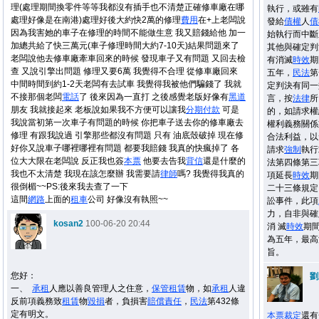
理(處理期間換零件等等我都沒有插手也不清楚正確修車廠在哪
執行，或雖有
處理好像是在南港)處理好後大約快2萬的修理
費用
在+上老闆說
發給
債權
人
債
因為我害她的車子在修理的時間不能做生意 我又賠錢給他 加一
始執行而中斷
加總共給了快三萬元(車子修理時間大約7-10天)結果問題來了
其他與確定判
老闆說他去修車廠牽車回來的時候 發現車子又有問題 又回去檢
有消滅
時效
期
查 又說引擎出問題 修理又要6萬 我覺得不合理 從修車廠回來
五年，
民法
第
中間時間到約1-2天老闆有去試車 我覺得我被他們騙錢了 我就
定判決有同一
不接那個老闆
電話
了 後來因為一直打 之後感覺老版好像有
黑道
言，按
法律
所
朋友 我就接起來 老板說如果我不方便可以讓我
分期付款
可是
的，如請求權
我說當初第一次車子有問題的時候 你把車子送去你的修車廠去
權利義務關係
修理 有跟我說過 引擎那些都沒有問題 只有 油底殼破掉 現在修
合法利益，以
好你又說車子哪裡哪裡有問題 都要我賠錢 我真的快瘋掉了 各
請求
強制
執行
位大大限在老闆說 反正我也簽
本票
他要去告我
背信
還是什麼的
法第四條第三
我也不太清楚 我現在該怎麼辦 我需要請
律師
嗎? 我覺得我真的
項延長
時效
期
很倒楣~~PS:後來我去查了一下
二十三條規定
這間
網路
上面的
租車
公司 好像沒有執照~~
訟事件，此項
力，自非與確
kosan2
100-06-20 20:44
消 滅
時效
期
為五年，最高
旨。
您好：
劉
一、
承租
人應以善良管理人之住意，
保管
租賃
物，如
承租
人違
反前項義務致
租賃
物
毀損
者，負損害
賠償
責任
，
民法
第432條
定有明文。
本票
裁定
還有