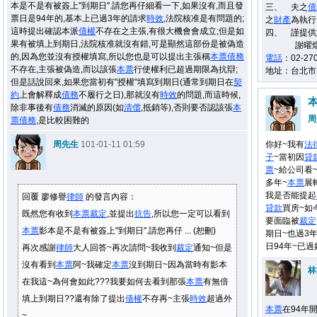
本是不是有被簽上"到期日".請您再仔細看一下,如果沒有,而且發
三、 夫之
債
票日是94年的,基本上已過3年的請求
時效
,法院核准是有問題的;
之
財產
為執行
這時提出確認本派
債權
不存在之主張,有很大機會會成立;但是如
四、 謹提供
果有被填上到期日,法院核准就沒有錯,可是顯然這部份是被偽造
謝曜
的,因為您並沒有授權填寫,所以您也是可以提出主張稱
本票
債務
電話
：02-270
不存在,主張被偽造,而以該張
本票
行使權利已超過期限為抗辯;
地址：台北市
但是話說回來,如果您當初有"授權"填寫到期日(通常到期日在
契
約
上會解釋成
債務
不履行之日),那就沒有
時效
的問題,而這時候,
除非事後有
債務
消滅的原因(如
清償
,抵銷等),否則要否認該張
本
周
票
債務
,是比較困難的
周先生
101-01-11 01:59
你好~我有
法
子
~當初因
貸
票
~給公司看
多年~
本票
展
我是否能提起
回覆 廖修譽
律師
的發言內容：
貸款
買房~如
既然您有收到
本票
裁定
,並提出
抗告
,所以您一定可以看到
要面臨被
裁定
本票
影本是不是有被簽上"到期日".請您再仔 ... (恕刪)
期日~也過3
日94年~已
再次感謝
律師
大人回答~再次請問~我收到
裁定
通知~但是
沒有看到
本票
阿~我確定
本票
沒到期日~因為當時有影本
林
在我這~為何會如此???我要如何去看到那張
本票
有無倍
填上到期日??還有除了提出
債權
不存再~主張
時效
超過外
本票
在94年
~