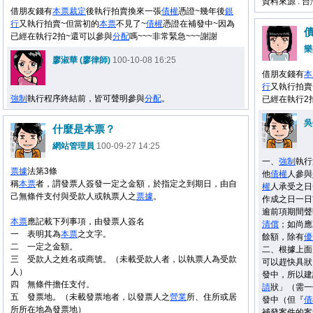
資料來源 : 
借朋友錢有
本票
裁定
後執行拍賣換來一張
債權
憑證~幾年後
銀
行
又執行拍賣~但當初的
本票
不見了~
債權
憑證在補發中~因為
債
已經在執行2拍~還可以參與
分配
嗎~~~非常緊急~~~謝謝
樂
廖淑華 (廖律師)
100-10-08 16:25
借朋友錢有
本
行
又執行拍賣
強制
執行程序終結前，皆可聲明參與
分配
。
已經在執行2
吳
什麼是本票？
網站管理員
100-09-27 14:25
一、
強制
執行
票據
法第3條
他
債權
人參與
稱
本票
者，謂發票人簽發一定之金額，於指定之到期日，由自
權
人承受之日
己無條件支付與受款人或執票人之
票據
。
作成之日一日
逾前項期間聲
本票
應記載下列事項，由發票人簽名
清償
；如尚應
一 表明其為
本票
之文字。
餘額，除有
優
二 一定之金額。
二、根據上面
三 受款人之姓名或商號。（未載受款人者，以執票人為受款
可以趕快具狀
人）
發中，所以建
四 無條件擔任支付。
請
狀」（需一
五 發票地。（未載發票地者，以發票人之
營業
所、住所或居
發中（但『
債
所所在地為發票地）
補發案件的案