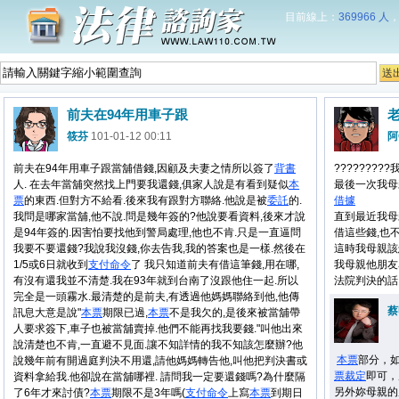
目前線上：
369966 人
前夫在94年用車子跟
筱芬
101-01-12 00:11
阿
前夫在94年用車子跟當舖借錢,因顧及夫妻之情所以簽了
背書
???????
人. 在去年當舖突然找上門要我還錢,俱家人說是有看到疑似
本
最後一次我母
票
的東西.但對方不給看.後來我有跟對方聯絡.他說是被
委託
的.
借據
我問是哪家當舖,他不說.問是幾年簽的?他說要看資料,後來才說
直到最近我母
是94年簽的.因害怕要找他到警局處理,他也不肯.只是一直逼問
借這些錢,也
我要不要還錢?我說我沒錢,你去告我,我的答案也是一樣.然後在
這時我母親該
1/5或6日就收到
支付命令
了 我只知道前夫有借這筆錢,用在哪,
我母親他朋友
有沒有還我並不清楚.我在93年就到台南了沒跟他住一起.所以
法院判決的話
完全是一頭霧水.最清楚的是前夫,有透過他媽媽聯絡到他,他傳
蔡
訊息大意是說"
本票
期限已過,
本票
不是我欠的,是後來被當舖帶
人要求簽下,車子也被當舖賣掉.他們不能再找我要錢."叫他出來
說清楚也不肯,一直避不見面.讓不知詳情的我不知該怎麼辦?他
本票
部分，
說幾年前有開過庭判決不用還,請他媽媽轉告他,叫他把判決書或
票
裁定
即可，
資料拿給我.他卻說在當舖哪裡. 請問我一定要還錢嗎?為什麼隔
另外妳母親的
了6年才來討債?
本票
期限不是3年嗎(
支付命令
上寫
本票
到期日