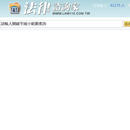
目前線上：
41175 人
，