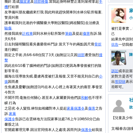
幾針.造成
腦震盪
及
頭部
挫傷
.當我起身時林豐正進到屋裡拿起
手
機
打給朋
友準備叫朋友繼續來打我.我此時就趕快開車到水林分駐所報案.
警員叫救
小
護車載我到北港的中國醫藥大學附設醫院(媽祖醫院)去治療及
驗傷
.
被打是事實，
然後我就坐
計程車
回到水林分駐所製作
筆錄
及提起
傷害
告訴.隔
己
天6月6
結果先申請到
日去到陽明醫院看吳書榮骨科門診.當天下午約兩點因尺骨
骨折
抗告
一切我都
進行鋼釘
陳
固定之手術.共6/6-6/8住院了3天.(如附証1)又因
頭部
遭受強烈
撞
擊
因此在6/10看了腦神經的門診(如附證2)更因為事發後被打的陰
影常常在
訴訟
或非訟當
腦海出現導致失眠.憂慮再度被打及報復.又苦不能見到自己的
小
於對方是否可
孩
因而產
出
答辯狀
表示
生焦慮及憂鬱(如附證3)均在本人心裡上有著莫大的痛苦.事發至
符即可。
今對方
不聞不問.毫無任何關心.甚至本人家屬要與他們談
和解
也不理不
睬.行為
故
之惡劣.令人髮指.林怡如相繼對本人提起
家暴
保護令
及
傷害
之告
訴.
家暴
【兒童及少年
保護令
告訴已在雲林地方法院家事法庭7/6上午10時50分已由
馨股之法
文/楊春吉(故
官開庭審理完畢.因法官同情本人之處境.因而判決
保護令
給我並