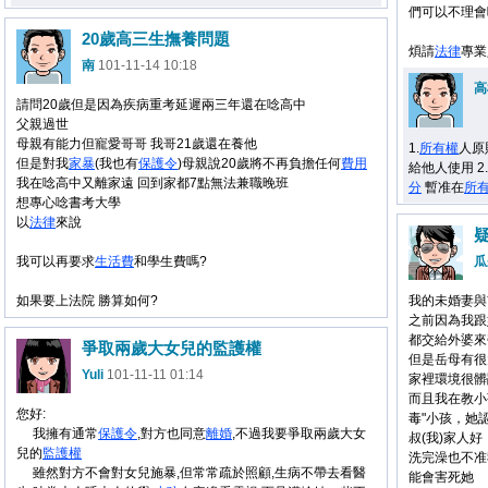
們可以不理會
20歲高三生撫養問題
煩請
法律
專業
南
101-11-14 10:18
高
請問20歲但是因為疾病重考延遲兩三年還在唸高中
父親過世
母親有能力但寵愛哥哥 我哥21歲還在養他
1.
所有權
人原
但是對我
家暴
(我也有
保護令
)母親說20歲將不再負擔任何
費用
給他人使用 2
我在唸高中又離家遠 回到家都7點無法兼職晚班
分
暫准在
所
想專心唸書考大學
以
法律
來說
我可以再要求
生活費
和學生費嗎?
瓜
如果要上法院 勝算如何?
我的未婚妻與
之前因為我跟
都交給外婆來
爭取兩歲大女兒的監護權
但是岳母有很
Yuli
101-11-11 01:14
家裡環境很髒
而且我在教小
您好:
毒"小孩，她
我擁有通常
保護令
,對方也同意
離婚
,不過我要爭取兩歲大女
叔(我)家人
兒的
監護權
洗完澡也不准
雖然對方不會對女兒施暴,但常常疏於照顧,生病不帶去看醫
能會害死她