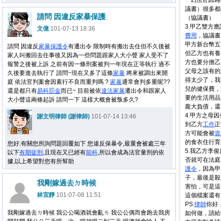
2)法官因為
議書）很多
請問 因違反家暴保護
（協議書）
3.甲乙雙方
文億
101-07-13 18:36
費用
，協議書
甲方新台幣五
請問 因違反
家暴
保護令
有遷出令 限制時有搬出去住但不久後被
但乙方也有養
家人叫搬回去住事後又因為一些問題跟家人大小聲 家人受不了
方也要分擔乙
報警之後被上訴 之前有因一條刑案被判一年現在正等執行 過不
父母之該有的
久後要進去執行了 請問~現在又多了這條
家暴
將來被調出來開
得太少了，我
庭 依法官判案會因素行不良而重判嗎 ?
家暴
通常會判多重呢??
兒的健保費，
還是都只有
易科罰金
而已~ 目前被依
違法
家暴
遷出令和跟家人
要的生活用品
大小聲這兩條起訴 請問一下 這樣大概會被叛多久?
龐大負債，還
4.甲方之母
謝文明律師 (謝律師)
101-07-14 13:46
到乙方
工作
正
方可能會被
資
的食衣住行育
您好:有關您所詢問題回覆如下 您違反保暴令,最重會被處三年
5.我乙方李
以下
有期徒刑
,且現在又已經有
前科
,所以會成為法官量刑的依
否就可在法庭
據,以上希望對您有所幫助
護令
，因為甲
子，最後是殺
我剛嫁過去ㄉ時候
害怕，可是這
林宜靜
101-07-08 11:51
這個檔案還有
PS:
律師
你好
我剛嫁過去ㄉ時候 我公公喝酒就會亂ㄌ 我公公偶而會跑去我房
如何做，請給