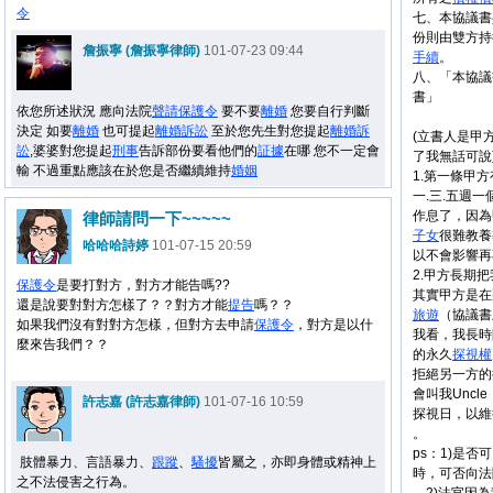
令
七、本協議書
份則由雙方持
詹振寧 (詹振寧律師)
101-07-23 09:44
手續
。
八、「本協議
書」
依您所述狀況 應向法院
聲請
保護令
要不要
離婚
您要自行判斷
決定 如要
離婚
也可提起
離婚
訴訟
至於您先生對您提起
離婚
訴
(立書人是甲
訟
,婆婆對您提起
刑事
告訴部份要看他們的
証據
在哪 您不一定會
了我無話可說
輸 不過重點應該在於您是否繼續維持
婚姻
1.第一條甲
一.三.五週一
作息了，因為
律師請問一下~~~~~
子女
很難教養
哈哈哈詩婷
101-07-15 20:59
以不會影響再
2.甲方長期
保護令
是要打對方，對方才能告嗎??
其實甲方是在
還是說要對對方怎樣了？？對方才能
提告
嗎？？
旅遊
（協議書
如果我們沒有對對方怎樣，但對方去申請
保護令
，對方是以什
我看，我長時
麼來告我們？？
的永久
探視權
拒絕另一方的
會叫我Unc
許志嘉 (許志嘉律師)
101-07-16 10:59
探視日，以維
。
ps：1)是
肢體暴力、言語暴力、
跟蹤
、
騷擾
皆屬之，亦即身體或精神上
時，可否向法
之不法侵害之行為。