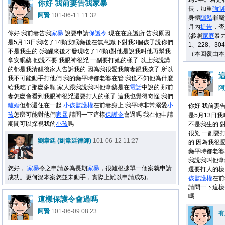
你好 我前妻告我家暴
長，加重
強制
阿賢
101-06-11 11:32
身體
隱私
罪屬
月內
提告
，否
你好 我前妻告我
家暴
說要申請
保護令
現在在庇護所 告我原因
(參照
家庭
暴力
是5月13日我吃了14顆安眠藥後在無意識下對我3個孩子說你們
1、228、30
不是我生的 (我醒來後才發現吃了14顆)對他是說我叫他再幫我
（本回覆由本
拿安眠藥 他說不要 我眼神很兇 一副要打她的樣子 以上我說講
的都是我清醒後家人告訴我的 因為我很愛我前妻跟我孩子 所以
我不可能動手打他們 我的藥平時都老婆在管 我也不知他為什麼
給我吃了那麼多顆 家人跟我說我叫他拿藥是在
電話
中說的 那前
阿
妻怎麼會看到我眼神很兇還要打人的樣子 這我也覺得奇怪 我們
離婚
但都還住在一起
小孩
監護權
在前妻身上 我平時非常溺愛
小
你好 我前妻
孩
怎麼可能對他們
家暴
請問一下這樣
保護令
會過嗎 我在他申請
是5月13日
期間可以探視我的
小孩
嗎
不是我生的 
很兇 一副要
劉韋廷 (劉韋廷律師)
101-06-12 11:27
的 因為我很
藥平時都老婆
我說我叫他拿
您好，
家暴
令之申請多為長期
家暴
，很難根據單一個案就申請
還要打人的樣
成功。更何況本案您並未動手，實際上難以申請成功。
孩
監護權
在前
請問一下這樣
嗎
這樣保護令會過嗎
阿賢
101-06-09 08:23
有