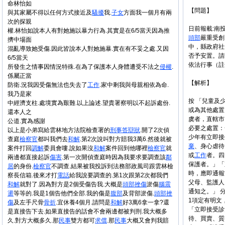
命林怡如
【問題】
與其家屬不得以任何方式接近及
騷擾
我.
子女
方面我一個月有兩
次的探親
日前報載:南
權.林怡如說本人有對她施以暴力行為.其實是在6/5當天因為推
頭部
嚴重受創
擠中場面
中，縣政府社
混亂導致她受傷.因此皆說本人對她施暴.實在有不妥之處.又因
否予安置。請
6/5當天
依法行事（註
所發生之情事因情況特殊.在為了保護本人身體遭受不法之
侵權
.
係屬正當
【解析】
防衛.況我因受傷無法也失去了
工作
.家中剩我與母親相依為命.
我乃是家
按 「兒童及
中經濟支柱.處境實為艱難.以上論述.望貴署察明以不起訴處份.
或為其他處置
還本人之
虞者，直轄市
公道.實為感謝
必要之處置：
以上是小弟寫給雲林地方法院檢查署的
刑事
答辯狀
.開了2次偵
少年有立即接
查庭
檢察官
都叫我們去
和解
.第2次說叫對方賠我3萬6.然後就被
棄
、身心虐待
案件打回
調解
委員會嘍.說如果沒
和解
案件回到他哪裡
檢察官
就
或
工作
者。四
兩邊都直接起訴
傷害
.第一次開偵查庭時因為我要求要調查該
鄰
保護者。」「
居
的身份.
檢察官
不調查.結果被我投訴到法務部政風司跟雲林檢
時，應即通報
察長信箱.後來才打
電話
給我說要調查的.第1次跟第2次都我們
父母、監護人
和解
就對了.因為對方是2個受傷告我.大概是
頭部
挫傷
淤傷
腦震
通知之。」 
盪
等等的.我是1個告他們全部.我的傷是
腹部
及背部淤傷.
頭部
挫
1項定有明文
傷
及左手尺骨
骨折
.宜休養4個月.請問是
和解
好3萬6拿一拿?還
「立即接受診
是直接告下去.如果直接告的話會不會兩邊都被判刑.我大概多
待、買賣、質
久.對方大概多久.那
民事
雙方都可
求償
.那
民事
大概又會判我賠