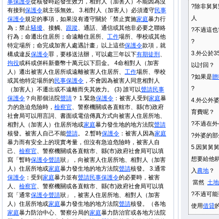
事
保護令
從核發時起發生效力，相對人（加害人）不能因為沒
?
除非舅舅
有接到
保護令
就主張無效。 3.相對人（加害人）必須遵守
民事
人
保護令
規定的事項，如果沒有遵守關於「禁止實施
家庭
暴力行
為；禁止
騷擾
、接觸、
跟蹤
、通話、通信或其他非必要之聯絡
?
不過這也
行為；命遷出住居所；命遠離住居所、
工作
場所、學校或其他
?
特定場所；命完成加害人處遇計畫」以上這些
保護令
款項，就
3.外公於
構成違反
保護令
罪，要移送法辦，可以處三年以下
有期徒刑
、
拘役
或科或併科新臺幣十萬元以下罰金。 4命相對人（加害
以討回？
人）遷出被害人住居所或遠離被害人住居所、
工作
場所、學校
?
如果是
贈
或其他特定場所的
民事
保護令
，不會因為被害人同意相對人
?
（加害人）不遷出或不遠離而失其效力。 (3) 誰可以
聲請
民事
保護令
？向那個法院
聲請
？ 1.緊急
保護令
：被害人受到
家庭
暴
4.外公外
力的急迫危險時，
檢察官
、警察機關或各直轄市、縣(市)政府
育費呢？
社會局可以用言詞、書面或電信傳真方式向被害人住居所地、
?
不過在外
相對人（加害人）住居所地或
家庭
暴力發生地的地方法院
聲請
核發。被害人自己不能
聲請
。 2.暫時
保護令
：被害人因為
家庭
?
外婆的部
暴力而有安全上的現實考量，但沒有急迫危險時，被害人自
5.因舅舅
己、
檢察官
、警察機關或各直轄市、縣(市)政府社會局可以填
想要給他
寫「暫時
保護令
聲請
狀」，向被害人住居所地、相對人（加害
人）住居所地或
家庭
暴力發生地的地方法院
聲請
核發。 3.通常
入
農地
？
保護令
：受到
家庭
暴力並有
聲請
民事
保護令
的必要時，被害
當然
土地
人、
檢察官
、警察機關或各直轄市、縣(市)政府社會局可以填
?
不過可能
寫「通常
保護令
聲請
狀」，被害人住居所地、相對人（加害
人）住居所地或
家庭
暴力發生地的地方法院
聲請
核發。（各地
使用
借貸
家庭
暴力防治中心、警察分局的
家庭
暴力防治官或各地方法院