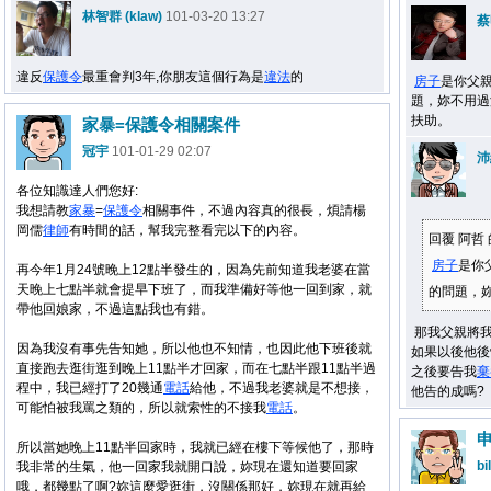
林智群 (klaw)
101-03-20 13:27
蔡
違反
保護令
最重會判3年,你朋友這個行為是
違法
的
房子
是你父
題，妳不用過
扶助。
家暴=保護令相關案件
冠宇
101-01-29 02:07
沛
各位知識達人們您好:
我想請教
家暴
=
保護令
相關事件，不過內容真的很長，煩請楊
岡儒
律師
有時間的話，幫我完整看完以下的內容。
回覆 阿哲
房子
是你
再今年1月24號晚上12點半發生的，因為先前知道我老婆在當
天晚上七點半就會提早下班了，而我準備好等他一回到家，就
的問題，妳
帶他回娘家，不過這點我也有錯。
那我父親將
因為我沒有事先告知她，所以他也不知情，也因此他下班後就
如果以後他後
直接跑去逛街逛到晚上11點半才回家，而在七點半跟11點半過
之後要告我
棄
程中，我已經打了20幾通
電話
給他，不過我老婆就是不想接，
他告的成嗎?
可能怕被我罵之類的，所以就索性的不接我
電話
。
所以當她晚上11點半回家時，我就已經在樓下等候他了，那時
bil
我非常的生氣，他一回家我就開口說，妳現在還知道要回家
哦，都幾點了啊?妳這麼愛逛街，沒關係那好，妳現在就再給