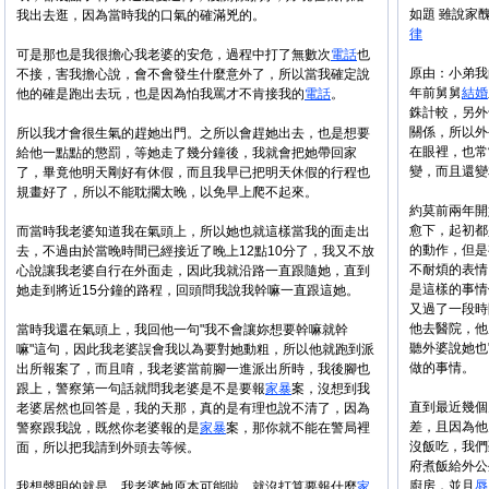
如題 雖說家
我出去逛，因為當時我的口氣的確滿兇的。
律
可是那也是我很擔心我老婆的安危，過程中打了無數次
電話
也
原由：小弟我
不接，害我擔心說，會不會發生什麼意外了，所以當我確定說
年前舅舅
結婚
他的確是跑出去玩，也是因為怕我罵才不肯接我的
電話
。
銖計較，另外
關係，所以外
所以我才會很生氣的趕她出門。之所以會趕她出去，也是想要
在眼裡，也常
給他一點點的懲罰，等她走了幾分鐘後，我就會把她帶回家
變，而且還變本
了，畢竟他明天剛好有休假，而且我早已把明天休假的行程也
規畫好了，所以不能耽擱太晚，以免早上爬不起來。
約莫前兩年開
愈下，起初都
而當時我老婆知道我在氣頭上，所以她也就這樣當我的面走出
的動作，但是
去，不過由於當晚時間已經接近了晚上12點10分了，我又不放
不耐煩的表情
心說讓我老婆自行在外面走，因此我就沿路一直跟隨她，直到
是這樣的事情
她走到將近15分鐘的路程，回頭問我說我幹嘛一直跟這她。
又過了一段時
他去醫院，他
當時我還在氣頭上，我回他一句"我不會讓妳想要幹嘛就幹
聽外婆說她也"
嘛"這句，因此我老婆誤會我以為要對她動粗，所以他就跑到派
做的事情。
出所報案了，而且唷，我老婆當前腳一進派出所時，我後腳也
跟上，警察第一句話就問我老婆是不是要報
家暴
案，沒想到我
直到最近幾個
老婆居然也回答是，我的天那，真的是有理也說不清了，因為
差，且因為他
警察跟我說，既然你老婆報的是
家暴
案，那你就不能在警局裡
沒飯吃，我們
面，所以把我請到外頭去等候。
府煮飯給外公
廚房，並且
辱
我想聲明的就是，我老婆她原本可能啦，就沒打算要報什麼
家