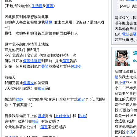
百萬
(不包括我給她的
生活費
及
薪資
)
起生活 應
因此數度到她家想協調此事
是這樣的，因
但她家人每次都報警說我
騷擾
並出言羞辱 [ 你沒錢了還敢來呀
明年搬出去住
~! ]
因為他會曾經
最後一次她爸和她哥甚至當警察的面動手打人
狂打
電話
去
騷
甚至強迫把小孩
原本我不想把事情弄上法院
可是他們動手後5個月
不管我透過什麼管道 仍無法和她好好談一次
d
所以只好在
傷害
追訴期
到期前 提出
傷害
告訴
卻在一個月後收到他們
聲請
並核發的暫時
保護令
請問我跟我太
婚
前我太太很
前幾天
但
小孩
並不喜
我開完普通
保護令
的調查庭
小二.135半
3天候接到 [處遇計畫
鑑定
函]
關緊要的事想
接送的安親班
想請問
律師
法官(衛生局)會用什麼樣的方式
鑑定
？ (心理測驗
是中午進入學
卷？ 了解案情？)
找.打擾他午
都是一付很累
目前我準備用手上的
證據
提出 [
支付命令
] 和 [
詐欺
]
會這樣.功課
這樣對 [處遇計畫
鑑定
] 有幫助嗎 ?
有跟他說請勿
今天地檢署的公告中
傷害
案也已起訴
提到說
小孩
不