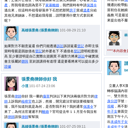
遠，之後外公過世，我母親娘家有五個兄弟姊妹，吵著要分
財
幾通比較帶點
產
，而我母親也因為受不了
家暴
離婚
，我們當時有申請
保護令
當初住在她娘
逃出來，但這時外祖母卻落井下石想把那間
房子
當成
遺產
分給
義務.可是最
其他兄弟姊妹，不想還給我母親，請問要用什麼方式拿回來
來提出他不履
呢？
高雄張景堯 (張景堯律師)
101-08-29 21:10
林
如果對方不願意返還 你們只能透過
訴訟
訴請返還
登記
亦即主張
****本內容
當時母親是因故借名
登記
於外婆名下 不過借名
登記
證明程度很
高 至少要證明是自己實際出資購買 不過對方將來
訴訟
中確實就
會主張屬於
贈與
至於誰講得有道理 還是要看將來可以提出多少
證據
b
張景堯律師你好 我
立書人李X潔
小澐
101-07-24 23:06
轉移協議內容
一、雙方所生
張景堯
律師
你好 我一審的
傷害
判決以下來判決兩個月對方的
律
身分證
字號：<
師
上訴我的
檢察官
也上訴，然後，開完庭法官卻說要模擬現
視權
，再不影
場，我不知道到底是為何，是否對我不利？我的通常
保護令
下
年
子女
會面交
來了，為何法官遲遲不判
離婚
？官司從去年１１月至今我沒有
期五下午十八
請
律師
請張
律師
幫幫我
出
未成年
子女
高雄張景堯 (張景堯律師)
101-07-25 09:11
未成年
子女
送