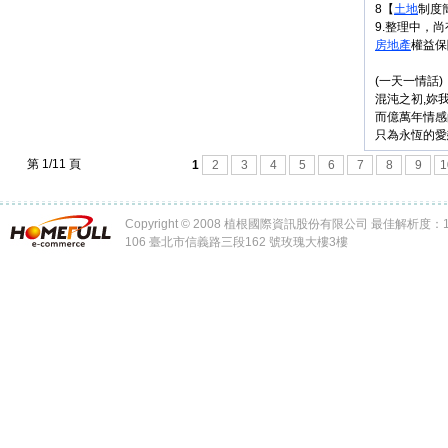
8【
土地
制度
9.整理中，
房地產
權益保
(一天一情話)
混沌之初,妳
而億萬年情感
只為永恆的愛
第 1/11 頁
1
2
3
4
5
6
7
8
9
1
Copyright © 2008 植根國際資訊股份有限公司 最佳解析度：102
106 臺北市信義路三段162 號玫瑰大樓3樓