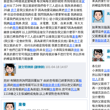
果真的要打官
親從我小時後就是愛喝酒 每次喝每次就吵就鬧 而我母親在這
家
的權益我母親
庭
付出了24年 我父親卻把我們母子三人趕出去 我與弟弟都已
20歲
房子
是我父親的名字 因為他愛花錢結果把
房子
拿去做抵
高
押 但這些債都是我媽在還 我問我媽為什麼要幫他還 我媽卻說
不還我們就沒地方住了 我很不甘心 從小我父親就愛喝酒還會打
我媽
騷擾
我媽 房貸、
保險
、水電費、瓦斯、自來水費...等大大
如果無法協議
小小的
費用
都是我母親在繳 為什麼我父親不繳呢?因為他都把
處理這件
家庭
錢拿去喝酒阿 以上請問我這做兒子的能告我父親什麼罪? 而我
父親應返還 
父親已將我們母子三人趕出家門 以後我父親可以告我
棄養
嗎?
妻
剩餘
財產
之
(我父親一定會針對我，因為家裡只有我會反抗他) 還有
房子
是
我父親的名字，但付出的都是我母親 我要怎麼把這
房子
搶過
來? 他們已簽字準備
離婚
(尚未去
登記
) 小弟我沒有錢請
律師
如
果真的要打官司我該怎麼辦 我的母親好像不想打官司 所以所有
沛
的權益我母親只能放棄
各位好
謝文明律師 (謝律師)
101-04-18 14:07
小弟我非
法律
所以我不懂要
切入
正題
您好:有關您所詢問題回覆如下 由於您母親已經要與您父親
離
我的父親得了
婚
,因此
離婚
後您母親可以主張
剩餘
財產
分配
(但以您父親的
財
再一次吵架過
產
大於您母親的
財產
為前提),另有關
扶養
部分,您可依
民法
第
他揚言說自己
1118條之1主張減輕或免除,以上希望對您有所幫助
沒什麼用)
我的父親從我
棄養
每次喝每次就