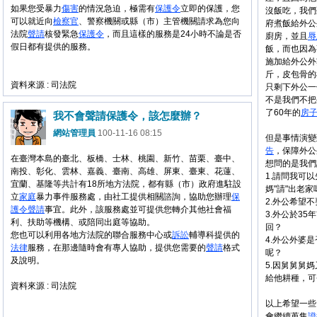
如果您受暴力
傷害
的情況急迫，極需有
保護令
立即的保護，您
沒飯吃，我們
可以就近向
檢察官
、警察機關或縣（市）主管機關請求為您向
府煮飯給外公
法院
聲請
核發緊急
保護令
，而且這樣的服務是24小時不論是否
廚房，並且
辱
假日都有提供的服務。
飯，而也因為
施加給外公外
斤，皮包骨的
資料來源 : 司法院
只剩下外公一
不是我們不把
了60年的
房
我不會聲請保護令，該怎麼辦？
網站管理員
100-11-16 08:15
但是事情演變
告
，保障外公
在臺灣本島的臺北、板橋、士林、桃園、新竹、苗栗、臺中、
想問的是我們
南投、彰化、雲林、嘉義、臺南、高雄、屏東、臺東、花蓮、
1.請問我可
宜蘭、基隆等共計有18所地方法院，都有縣（市）政府進駐設
媽"請"出老家
立
家庭
暴力事件服務處，由社工提供相關諮詢，協助您辦理
保
2.外公希望
護令
聲請
事宜。此外，該服務處並可提供您轉介其他社會福
3.外公於35
利、扶助等機構、或陪同出庭等協助。
回？
您也可以利用各地方法院的聯合服務中心或
訴訟
輔導科提供的
4.外公外婆
法律
服務，在那邊隨時會有專人協助，提供您需要的
聲請
格式
呢？
及說明。
5.因舅舅舅
給他耕種，可
資料來源 : 司法院
以上希望一些
會繼續蒐集
證