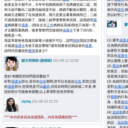
姐拿走至今都不分，今年年初媽媽病倒了也將錢交給二姐，我
摸下體等行為
和大姐不斷向二姐要但她就是不給，媽媽不斷進出醫院，最近
個月內
提告
,
媽媽又送醫院了在加護病房，我只是要去看看媽媽而已，二姐
所以針對二十
不讓我看我就回家了，隨後二姐帶著警察來找我，說我經常
騷
廖
擾
媽媽要分
遺產
，(我在台北
工作
媽媽在高雄)我也只有那一天
才去醫院看媽媽，後來警察問完後很快
保護令
下來了(6/18)，
期限是一年。
(1) 通常
保護
我是單親爸爸我連回家看小孩都不可以，請問
律師
我該怎麼做
次為限的原因
才能讓
保護令
失效又能反擊呢?還有我要拿回我該拿的
遺產
。
如果對方還繼
請問代寫書狀的
費用
是多少?
而且也
保護令
謝文明律師 (謝律師)
101-06-12 22:02
所以實際上要
(2)
聲請
命相
的規定，但如
您好:有關您所詢問題回覆如下
就是無法提出
針對
保護令
部分,若仍在
抗告
期間,您可以先提起
抗告
,而您父親
(3) 未經
的
遺產
部分,您當然是可以
繼承
,但現在時間已經經過二年多,舉
是對
未滿14
證的部分可能會有困難,以上希望對您有所幫助
使對方並未以
行
猥褻
的行為
ziying
101-06-12 22:23
為，若是
偷拍
拍攝則成立
強
(4)
追訴期
是
****本內容會員為保護隱私，內容為隱藏狀態****
短須視犯罪行
的話，
追訴期
為5年。若是在