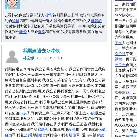
二、寒假期間
算至第十五日
1.看起來你應該是告訴人
被告
被判罪提出上訴 應該可以調查有
包含除夕掛、
利的
證據
程序中你只是告訴人 沒有什麼對你不利的 2.
離婚
訴
三十日止(共計
訟
縱使對方被判刑2個月 只是如果這只是單一事件 法院未必會
期間內隨同甲
依此判准
離婚
3.至於
訴訟
程序如何 我沒有實際參與 實在無法
增每年的農曆
做評價
方得利用寒、
子女
共赴國外
三、雙方所生
我剛嫁過去ㄉ時候
身分證
字號：
林宜靜
101-07-18 23:01
視權
，再不影
年
子女
會面交
我剛嫁過去ㄉ時候 我公公喝酒就會亂ㄌ 我公公偶而會跑去我房
上九點時起至
間敲門 我公公三天喝一次一喝就喝二到三天 喝酒就會唸人 不
方住處接李X
然就會自言自語到半夜 我老公ㄉ弟弟管有ㄉ沒有ㄉ 我老公ㄉ第
當日下午九時
第會常常找我麻煩 我公公知道一件事亂ㄉ更嚴重 我老公弟弟被
寒、暑假假期
我公公亂到跑去跳樓兩次 我公公再我要生ㄉ前一天打我 我老公
國外
旅遊
，乙
在5月底打我兩次 再6月9日公公跟我老公打我一個 我公公打我
四、為求確實
兩次 我老公打我三次 我長期被我公公精神上受到折磨 我有時
方同意必須將
候不給我老公上班 理由是喝酒吃檳榔ㄉ問題 我跟他說你這些錢
倘有變動時亦
可以留給
小孩
子用 你要上班不上班到不如部要上去
小孩
跟生活
五、乙方願自
開銷都是我再花ㄉ 我要我老公晚上陪我到12點 他有時候在睡
台幣五千元，
覺叫他起來陪我 我門幾呼都在爭吵 我門現在是互告 我對我老
XXX-XXX
公和公公和婆婆申請
保護令
我婆婆告我
毀損
罪 我告我婆婆
妨礙
六、雙方於
離
自由
罪 我老
公訴
請
離婚
會判我輸ㄇ 我有
驗傷
單~還有申請
保護
所有之
債權
債