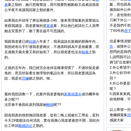
飯，而也因為
暴
案之類的，她只想報警說，我可能要對她動粗又或者說我老
施加給外公外
公半夜不肯讓我回家之類的案件。
斤，皮包骨的
只剩下外公一
結果我在外頭等了將近兩個多小時，後來受理報案的員警就出
不是我們不把
來跟我講說，我老婆報的是
家暴
案，所以他已經請社工人員帶
了60年的
房
她去安置所了，聽了實在超不可思議的。
但是事情演變
我跟我老婆已經
結婚
八年多了，我承認說在新婚的那兩年內，
告
，保障外公
我曾經有出手打過我老婆兩次，不過當時因為不是很嚴重，而
想問的是我們
且過兩天兩夫妻又和好如初了，所以我老婆也沒去
驗傷
之類
1.請問我可
的。
媽"請"出老家
2.外公希望
之後的五年內，我已經完全改掉這種壞習慣了，不過吵架是避
3.外公於35
免的，而且吵架產生無理智的氣話出來，所以我老婆就認為
回？
說，我是在
恐嚇
她之類的。唉...
4.外公外婆
呢？
5.因舅舅舅
最終我想請教一下，此案件我老婆報的
家暴
保護令
成功機率有
給他耕種，可
多少呢??
法官會不會因此就判我跟她
離婚
呢??
以上希望一些
會繼續蒐集
證
因為我真的很想挽回我老婆，從初二晚上就被社工帶走，直到
感謝大家
今天29號都沒任何消息，實在很擔心我老婆會想不開，因此向
社工申請
離婚
訴訟
之類的。