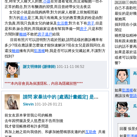
生,時常大人睡大人的覺,
小孩
在旁邊看電視,而且灌輸她一些不
說話顛三倒四
正常的觀念,對方有酗酒的習慣,而且曾經帶女兒去夜店
自己不喜歡吃
女兒從小就是由我媽媽帶,對方的家人都要上班無暇照顧
最扯的是好幾
對方的
薪水
是三萬,我只有兩萬,女兒的教育費及奶粉是由對
被她罵
方負責,而我只負責女兒的健保及
生活費
;對方名下有
房子
,但是
搞到現在小孩
是和弟.妹合買的,而我娘家這邊有幫我準備一間
房子
,只是和對
閉症
方鬧到要
離婚
不敢把
房子
過戶
給我
雖然疑似精神
目前有照片可以證明對方疏於照顧,請問這樣的勝訴機率有
我有跟未婚妻
多少?現在應該要怎麼做才能快速解決?現在女兒是跟我同住,在
以的話不要再
還沒
離婚
擁有共同
監護權
時,我是否可以將女兒藏起來,不讓對方
如果是基於這
找到?
或者可以採取
響?
謝文明律師 (謝律師)
101-11-11 06:52
高
****本內容會員為保護隱私，內容為隱藏狀態****
如果
監護權
在
應該沒有
聲請
請問 家暴法中的 [處遇計畫鑑定] 是用何種方式鑑定？
Slevin
101-10-26 01:21
瓜
前女友原本掌管我公司的帳務
去年因劈腿及受人慫恿並不告而別後
我才發現帳務裡有許多問題
回覆 張景
再加上她之前向我借的、和參加她聲稱朋友邀約的
互助會
共逾
如果
監護