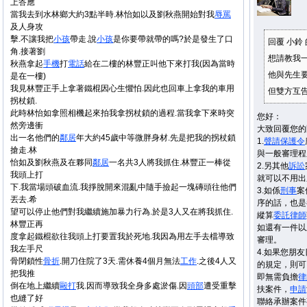
上答應
當我去到水林鄉大約3點半時.林怡如以及劉秋燕開始對我
辱罵
及人身攻
擊.不讓我把
小孩
帶走.說
小孩
是你要帶就帶的嗎?於是發生了口
回覆 小鈴
角.接著劉
想請教我
秋燕拿起
手機
打
電話
給在二樓的林豐正叫他下來打我(因為當時
他與先生
是在一樓)
我見林豐正手上拿著鐵棍因心生懼怕.因此也回車上拿我的車用
但雙方互
拐杖鎖.
此時林怡如拿照相機起來拍我拿拐杖鎖的過程.當我拿下來時突
您好：
然旁邊衝
大致回覆您的
出一名他們的
鄰居
年大約45歲中等微胖身材.先是把我的拐杖鎖
1.
聲請
保護令
搶走.林
與一般審理程
怡如及劉秋燕及在夥同
鄰居
一名共3人將我抓住.林豐正一棒從
2.另其他
訴訟
我頭上打
就可以不用出
下.我當場頭破血流.我掙脫開來混亂中隨手撿起一塊磚頭往他們
3.如係
刑事
案
丟去.希
序的話，也是
望可以停止他們對我繼續施加暴力行為.於是3人又在將我抓住.
縱算
委託
律師
林豐正再
如還有一件以
度拿起鐵棍欲往我頭上打要置我於死地.我因為用左手去檔導致
審理。
我左手尺
4.如果您朋
骨閉鎖性
骨折
.開刀住院了3天.需休養4個月無法
工作
.之後4人又
的規定，則可
把我推
即無需負擔
律
倒在地上繼續
毆打
我.因而導致我全身多處淤傷.因
頭部
遭受重擊
扶案件，
申請
也縫了好
聯絡承辦案件