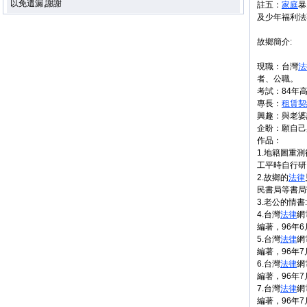
以免遺漏,謝謝
註五：
家庭
暴
及少年福利法
故鄉簡介:
現職：台灣
法
者、公職。
考試：84年
專長：
租賃
契
興趣：與老婆
企盼：願自己
作品：
1.地籍圖重
工平時自行研
2.故鄉的
法律
民書局等書局
3.老公的情
4.台灣
法律
網
編著，96年6
5.台灣
法律
網
編著，96年7
6.台灣
法律
網
編著，96年
7.台灣
法律
網
編著，96年