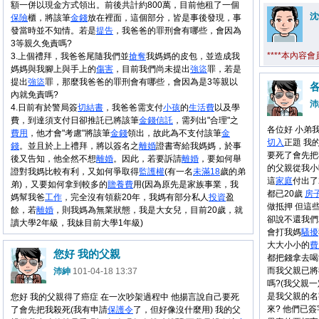
額一併以現金方式領出。前後共計約800萬，目前他租了一個
沈
保險
櫃，將該筆
金錢
放在裡面，這個部分，皆是事後發現，事
發當時並不知情。若是
提告
，我爸爸的罪刑會有哪些，會因為
3等親久免責嗎?
****本內容
3.上個禮拜，我爸爸尾隨我們並
搶奪
我媽媽的皮包，並造成我
媽媽與我腳上與手上的
傷害
，目前我們尚未提出
強盜
罪，若是
提出
強盜
罪，那麼我爸爸的罪刑會有哪些，會因為是3等親以
內就免責嗎?
沛
4.日前有於警局簽
切結書
，我爸爸需支付
小孩
的
生活費
以及學
費，到達須支付日卻推託已將該筆
金錢
信託
，需列出"合理"之
各位好 小弟
費用
，他才會"考慮"將該筆
金錢
領出，故此為不支付該筆
金
切入
正題 我
錢
。並且於上上禮拜，將以簽名之
離婚
證書寄給我媽媽，於事
要死了會先把
後又告知，他全然不想
離婚
。因此，若要訴請
離婚
，要如何舉
的父親從我小
證對我媽比較有利，又如何爭取得
監護權
(有一名
未滿18
歲的弟
這
家庭
付出了
弟)，又要如何拿到較多的
贍養費
用(因為原先是家族事業，我
都已20歲
房
媽幫我爸
工作
，完全沒有領薪20年，我媽有部分私人
投資
盈
做抵押 但這
餘，若
離婚
，則我媽為無業狀態，我是大女兒，目前20歲，就
卻說不還我們
讀大學2年級，我妹目前大學1年級)
會打我媽
騷擾
大大小小的
費
您好 我的父親
都把錢拿去喝
而我父親已將
沛紳
101-04-18 13:37
嗎?(我父親
是我父親的名
您好 我的父親得了癌症 在一次吵架過程中 他揚言說自己要死
來? 他們已
了會先把我殺死(我有申請
保護令
了，但好像沒什麼用) 我的父