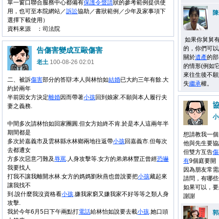
單一窗口聯合服務中心都備有
保護令
聲請
狀的參考範例提供使
用，也可至本院網站／
訴訟
協助／書狀範例／少年及家事項下
陳
選擇下載使用）
資料來源 ：司法院
如果你舅舅有
的，你們可以
告傷害變成互毆傷害
關於
遺產
的部
老土
100-08-26 02:01
的情形(例如
來往生後不願
二、被訴
傷害
部分的答辯:本人與林怡如
結婚
已大約三年有餘.大
失
繼承
權。
約於兩年
半前因女方決定
離婚
因而帶著
小孩
回到娘家.不願與本人履行夫
妻之義務.
小
中間多次請林怡如回家團圓.但女方始終不肯.於是本人這兩年半
期間都是
想請教我一個
多次於嘉義市及雲林縣水林鄉兩地往返帶
小孩
回嘉義市.但每次
他與先生要協
去都遭女
但雙方互告
傷
方多次惡意刁難及
辱罵
.人身攻擊等.女方的弟弟林豐正曾經
恐嚇
有
9個庭要開
我要找人
因為朋友常需
打我不讓我離開水林.女方的媽媽劉秋燕也曾說要把
小孩
藏起來
請問，有哪些
讓我找不
如果可以，要
到.說什麼我沒資格看
小孩
.嫌我家窮又嫌我家不好等等之類人身
謝謝
攻擊.
我於今年6月5日下午兩點打
電話
給林怡如說要去載
小孩
.她口頭
郭