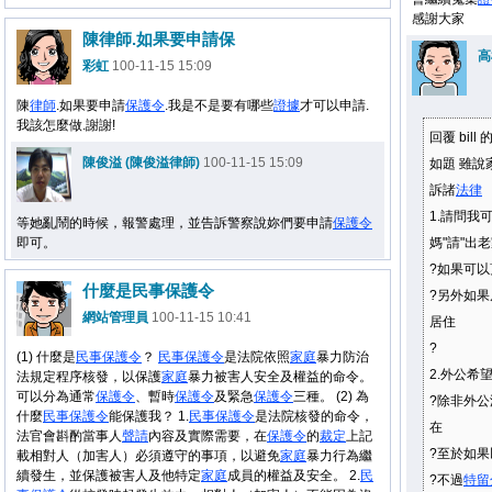
感謝大家
陳律師.如果要申請保
高
彩虹
100-11-15 15:09
陳
律師
.如果要申請
保護令
.我是不是要有哪些
證據
才可以申請.
我該怎麼做.謝謝!
回覆 bil
陳俊溢 (陳俊溢律師)
100-11-15 15:09
如題 雖
訴諸
法律
1.請問我
等她亂鬧的時候，報警處理，並告訴警察說妳們要申請
保護令
即可。
媽"請"出
?
如果可以
什麼是民事保護令
?
另外如果
網站管理員
100-11-15 10:41
居住
?
(1) 什麼是
民事
保護令
？
民事
保護令
是法院依照
家庭
暴力防治
2.外公希
法規定程序核發，以保護
家庭
暴力被害人安全及權益的命令。
可以分為通常
保護令
、暫時
保護令
及緊急
保護令
三種。 (2) 為
?
除非外公
什麼
民事
保護令
能保護我？ 1.
民事
保護令
是法院核發的命令，
在
法官會斟酌當事人
聲請
內容及實際需要，在
保護令
的
裁定
上記
?至於如果
載相對人（加害人）必須遵守的事項，以避免
家庭
暴力行為繼
續發生，並保護被害人及他特定
家庭
成員的權益及安全。 2.
民
?
不過
特留