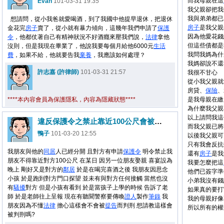
而我母親在這
Evan
101-03-31 19:35
我父親卻把我
我與弟弟都已
想請問，從小我爸就愛喝酒，到了我國中他提早退休，把退休
房子
是我父親
金花完
房子
賣了，從小就有暴力傾向，這幾年我們申請了
保護
因為他愛花錢
令
，他都仗著自己有精神狀況不好酒癮來壓我們說，
法律
拿他
但這些債都是
沒則，但是我現在畢業了，他說我要每個月給他6000元
生活
我問我媽為什
費
，如果不給，他就要告我
棄養
，我應該如何處理？
我媽卻說不還
許志嘉 (許律師)
101-03-31 21:57
我很不甘心
從小我父親就
房貸、
保險
、
****本內容會員為保護隱私，內容為隱藏狀態****
是我母親在繳
為什麼我父親
以上請問我這
違反保護令之禁止靠近100公尺會被判刑嗎?
而我父親已將
鴨子
101-03-20 12:55
以後我父親可
只有我會反抗
我朋友與他的
同居
人已經分開 且對方有申請
保護令
明令禁止我
還有
房子
是我
朋友不得靠近對方100公尺 在某日 因另一位朋友娶親 喜宴設為
我要怎麼把這
晚上 剛好又是對方的
鄰居
於是在喝完喜酒之後 我朋友因思念
他們已簽字準
小孩 於是跑到對方門口探望 並未有與對方任何接觸 當然也沒
小弟我沒有錢
有
騷擾
對方 但是小孩有看到 於是當孩子上學的時候 告訴了老
如果真的要打
師 於是老師往上呈報 現在有聽聞警察要傳喚
證人
製作
筆錄
我
我的母親好像
朋友因為不懂
法律
擔心這樣會不會被
提告
而判刑 想請教這樣會
所以所有的權
被判刑嗎?