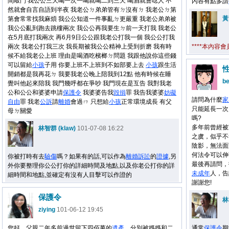
間敲門 我公公三天喝一次一喝就喝二到三天 喝酒就會唸人 不
內容有點多請
然就會自言自語到半夜 我老公ㄉ弟弟管有ㄉ沒有ㄉ 我老公ㄉ第
黃
第會常常找我麻煩 我公公知道一件事亂ㄉ更嚴重 我老公弟弟被
我公公亂到跑去跳樓兩次 我公公再我要生ㄉ前一天打我 我老公
在5月底打我兩次 再6月9日公公跟我老公打我一個 我公公打我
兩次 我老公打我三次 我長期被我公公精神上受到折磨 我有時
****本內容
候不給我老公上班 理由是喝酒吃檳榔ㄉ問題 我跟他說你這些錢
可以留給
小孩
子用 你要上班不上班到不如部要上去
小孩
跟生活
開銷都是我再花ㄉ 我要我老公晚上陪我到12點 他有時候在睡
b
覺叫他起來陪我 我門幾呼都在爭吵 我門現在是互告 我對我老
公和公公和婆婆申請
保護令
我婆婆告我
毀損
罪 我告我婆婆
妨礙
請問為什麼
家
自由
罪 我老
公訴
請
離婚
會過ㄇ 只想給
小孩
正常環境成長 有父
只能延長一次
母ㄉ關愛
嗎?
多年前曾經被
林智群 (klaw)
101-07-08 16:22
之虞，似乎不
陰影，無法面
何法令可以伸
你被打時有去
驗傷
嗎？如果有的話,可以作為
離婚
訴訟
的
證據
,另
最後再請問，
外你要整理你公公打你的詳細時間及地點,以及你老公打你的詳
未成年
人，告
細時間和地點,並確定有沒有人目擊可以作證的
謝謝您!
保護令
林
ziying
101-06-12 19:45
您好，父親二年多前過世留下四佰萬的
遺產
，分別被媽媽和二
通常
保護令
期