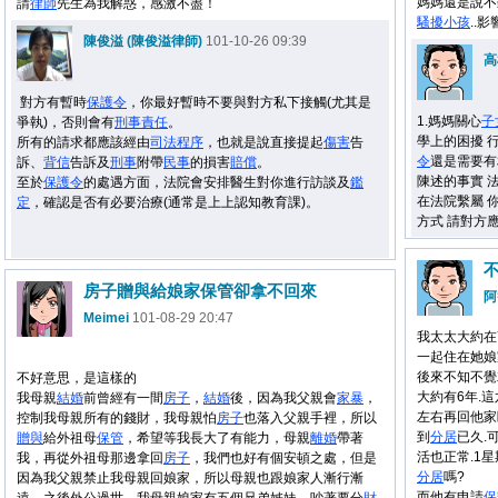
媽媽還是說不
請
律師
先生為我解惑，感激不盡！
騷擾
小孩
..
陳俊溢 (陳俊溢律師)
101-10-26 09:39
高
對方有暫時
保護令
，你最好暫時不要與對方私下接觸(尤其是
1.媽媽關心
子
爭執)，否則會有
刑事
責任
。
學上的困擾 
所有的請求都應該經由
司法程序
，也就是說直接提起
傷害
告
令
還是需要有
訴、
背信
告訴及
刑事
附帶
民事
的損害
賠償
。
陳述的事實 
至於
保護令
的處遇方面，法院會安排醫生對你進行訪談及
鑑
在法院繫屬 
定
，確認是否有必要治療(通常是上上認知教育課)。
方式 請對方
房子贈與給娘家保管卻拿不回來
阿
Meimei
101-08-29 20:47
我太太大約在
一起住在她娘
後來不知不覺
不好意思，是這樣的
大約有6年.
我母親
結婚
前曾經有一間
房子
，
結婚
後，因為我父親會
家暴
，
左右再回他家
控制我母親所有的錢財，我母親怕
房子
也落入父親手裡，所以
到
分居
已久.
贈與
給外祖母
保管
，希望等我長大了有能力，母親
離婚
帶著
活也正常.1
我，再從外祖母那邊拿回
房子
，我們也好有個安頓之處，但是
分居
嗎?
因為我父親禁止我母親回娘家，所以母親也跟娘家人漸行漸
而他有申請
保