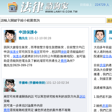
目前線上：
224729 人
申請保護令
魏先生
101-12-10 00:28
J
因與大嫂發生衝突，而導致雙方發生肢體衝突，目前雙方均已
大伯多年前趁
申請
保護令
官司與互告
傷害
官司中，想請問
律師
是否能協助打
有人過到他名
官司，
保護令
此庭將於101/12/20上午開庭(板橋地院)，如可協
院遞狀
提告
偽
助是否能與您電洽及了解此場官司所產生之
費用
為何?
魏先生0929-399-278
目前
房屋
的產
因為大伯要變
搬遷，我們已
走，則揚言要
李儼峰 (李儼峰律師)
101-12-10 02:34
因產權爭議尚
兩官司有牽連關係的話 可以幫您研究較有利的攻防方向及
訴訟
1.我們若不
策略
您可進一步來信討論案件內容
2.雖然
房屋
目
費用
需視複雜程度而定 據您所述您的案件應不複雜
故，我們已居