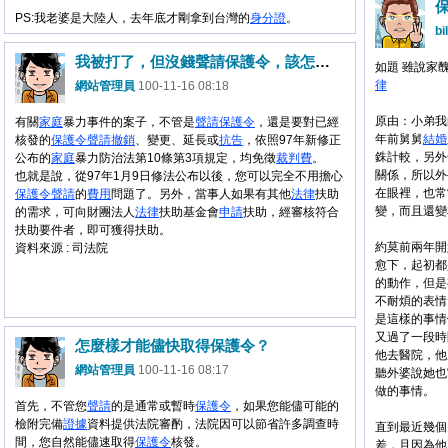
PS:我老婆是大陸人，去年底才剛拿到台灣的
身分證
。
bil
我被打了，但沒錢聲請保護令，該怎麼辦？
如題 雖說家
律
網站管理員
100-11-16 08:18
原由：小弟我
有關
家庭
暴力事件的案子，不管是
聲請
保護令
，還是要對已經
年前舅舅
結婚
核發的
保護令
聲請
撤銷
、變更、延長或
抗告
，依照97年新修正
銖計較，另外
公布的
家庭
暴力防治法第10條第3項規定，均免徵
裁判費
。
關係，所以外
也就是說，從97年1月9日修法公布以後，您可以完全不用擔心
在眼裡，也常
保護令
聲請
的
費用
問題了。另外，當事人如果有其他
法律
扶助
變，而且還變本
的需求，可向財團法人
法律
扶助基金會
申請
扶助，經審核符合
扶助要件者，即可獲得扶助。
約莫前兩年開
資料來源 : 司法院
愈下，起初都
的動作，但是
不耐煩的表情
是這樣的事情
又過了一段時
怎麼樣才能儘快取得保護令？
他去醫院，他
網站管理員
100-11-16 08:17
聽外婆說她也"
做的事情。
首先，不管您
聲請
的是通常或暫時
保護令
，如果您能儘可能的
檢附完備
證據
資料提供法院審酌，法院因可以節省許多調查時
直到最近幾個
間，您自然能儘速取得
保護令
核發。
差，且因為他