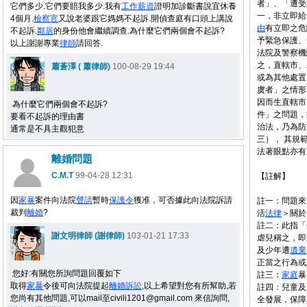
者」、「遭受
它們多少.它們要賠我多少.我有
工作
薪資
證明加診斷書說宜休養
一，非立即給
4個月.
檢察官
又說老婆跟它媽媽不起訴.開偵查庭有口頭上講說
由
有立即之危
不起訴.
鄰居
的身份他會繼續調查.為什麼它們兩個會不起訴?
予緊急保護、
以上謝謝專業
律師
請回答.
法院及警察機
之，直轄市、
蕭蒼澤 ( 蕭律師)
100-08-29 19:44
或為其他處置
虞者」之情形
因而生直轄市
為什麼它們兩個會不起訴?
件」之問題，
要看不起訴的理由書
治法，乃為防
通常是不具主觀犯意
三）， 其規
法著眼點亦有
離婚問題
C.M.T
99-04-28 12:31
【註解】
因
家暴
案件向法院
聲請
暫時
保護令
獲准，可否據此向法院訴請
註一：問題來源
裁判
離婚
?
活
法律
＞關於
註二：此指「
謝文明律師 (謝律師)
103-01-21 17:33
虐兒稱之，即
及少年遭
遺棄
正當之行為或
您好:有關您所詢問題回覆如下
註三：
家庭
暴
取得
家暴
令後可向法院提起
離婚
訴訟
,以上希望對您有所幫助,若
註四：兒童及
您尚有其他問題,可以mail至civili1201@gmail.com 來信詢問,
全發展，保障