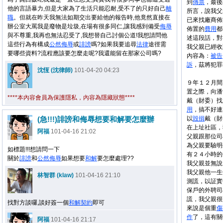
到
傳票
，最後
他的言語暴力,但是大家為了生活只能忍耐,受不了的只好自己
離
所言，說我父
職
。但就在昨天我無法如期交出要給他的報告時,他竟然直接在
已來找廠商佈
辦公室大罵我是廢物是垃圾,在場有很多同仁,讓我感到備受
侮辱
佈置的
費用
都
與不尊重,我再也無法忍受了,我想替自己討個公道!我想請問他
述這段話，對
這些行為有構成
公然
侮辱
或
誹謗
嗎?如果我要追尋
法律
途徑需
我父親已經收
要哪些資料?流程應該要怎麼走呢?我還能留在那家公司嗎?
內容為：
被告
訴
，茲將犯罪
沈恆 (沈律師)
101-04-20 04:23
ｘｘｘ（
９年１２月間
置之際，向潘
****本內容會員為保護隱私，內容為隱藏狀態****
戴（財委）找
用
，搞不好連
(急!!!)誹謗和侮辱想要和解要怎麼辦
以
毀損
戴（財
在上址社區，
阿福
101-04-16 21:02
父親跟那位司
為父親要驗明
如標題!!!想請問一下
有２４小時的
關於
誹謗
和
公然
侮辱
如果想要
和解
要怎麼處理??
我父親並無說
我父親他一生
林智群 (klaw)
101-04-16 21:10
測謊，以証實
保戶的外聘司
謊，我父親很
找對方談囉,談好簽一個
和解
契約
即可
來說是個重
傷
作
了，這有關
阿福
101-04-16 21:17