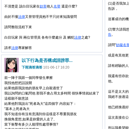
(1)是否我
不清楚是 該白目玩家在
妨害
他人
名譽
還是什麼?
告訴，
由於不懂
法律
又替管理員抱不平只好來知識發問
送審成功的機
請問整段流程下來
(2)警方請
告
。
白目玩家 與 兩位管理員 各有什麼處分 及 觸犯
法律
之處?
請問"
妨礙
名
請求
法律
專家解答
或是有其他更
以下行為是否構成誹謗罪...
請有經驗的人
下雨滴答滴答
101-06-17 16:20
我還有些存款
前一陣子我跟一個同學發生摩擦
他。
我找他想把話說開
結果他跟我說他的朋友早上自殺過世了
這不是太大的
我以詢問的口氣問他 那我不會占用太多時間 很快事情就結束了
我絕不放過這
這樣願不願意談
結果他對我說出"死者為大"這四個字 內容如下：
他已經換過好
"基本上死者為大
我不知道你有沒有意識到你這樣是不尊重我朋友
這次直接在公
換個角度想,如果是妳愛的人走了,
當下衝擊有多少人能理性處理事情?
所以我希望能