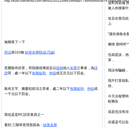
http://truth.bahamut.com.tw/s01/201208/6166aab779b95d4bc8f7478a0c9470e
資料買裝備 
被人肉搜索中
並且在發完此
上:
"讓你身敗名裂
無聊查了一下
爽唷 窩呵呵^^
刑法
第310條:
妨害
名譽
[
告訴乃論
]
也就是說，他
算，
意圖散布於眾，而指摘或傳述足以
毀損
他人
名譽
之事者，為
誹
我沒有騙錢，
謗
罪，處一年以下
有期徒刑
、
拘役
或五百元以下罰金。
我不打算就私
份。
散布文字、圖畫犯前項之罪者，處二年以下
有期徒刑
、
拘役
或
一千元以下罰金。
今天去報警時
較難告
或是也沒有涉
我也是是RC語音會員之一
但還是可以告
看到 三聯單受理原因為：
妨害
名譽