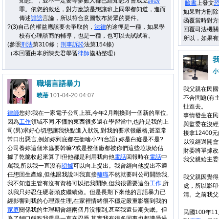
知悉」，並不一定要等多數人都已經知悉才會成立
誹謗
臉書
上發文
罪。依您的敘述，對方應該是想讓班上同學都知道，進而
如果對方刪除
傳述
誹謗
言論，所以符合意圖散布於眾的要件。
函覆當時對方
?(3)自己的權益應該要去爭取的，
法律
的途徑是一種，如果學
回覆司法機關
校有心理諮商的輔導，也是一種，也可以去試試看。
所以，如果有
(參照
刑法
第310條；
刑事
訴訟
法第154條)
（本回覆由本所陳奕君學習
律師
協助整理）
小
職場言語暴力
我父親在民國
曉蓓
101-04-20 04:07
不合問題(有
扯進去。
律師
您好:我在一家電子公司上班,今年2月剛換到一個新的單位,
事情發生在民
因為
工作
領域不同,不懂的東西很多還在學習當中,也許是我的上
與監委在沒經
司(男)求好心切想讓我快點進入狀況,對我的要求很嚴格,甚至常
接拿1240
常口出惡言,例如妳到底都在衝啥小?!(台語),妳是白癡是不是?
以沒經過開會
公司養妳這個米蟲要幹嘛?或是整個廠都被你們這些垃圾給佔
財委將單據改
據了乾脆收起來算了!但他都是利用我向他
電話
回報時在
電話
中
我父親給主委
罵我,所以我一直沒有
證據
可以向上提出。我曾經向他提出不適
任想回生產線,但他跟我說叫我直接
離職
不然就要叫公司開除我,
我父親因覺得
我不知道主管有沒有資格可以把我開除,但我很需要這份
工作
,所
處，所以影印
以我只好忍住硬著頭皮繼續做。但是長期下來他的言語暴力已
清。之前我父
經影響到我的心理跟生理,在家裡情緒很不穩定嚴重影響到我的
家庭
關係我的生理期曾經兩個月沒報到,甚至我還長期失眠。但
民國100年
為了餬口飯吃我還是一直在忍受,其實我有很多同事也都遭受過