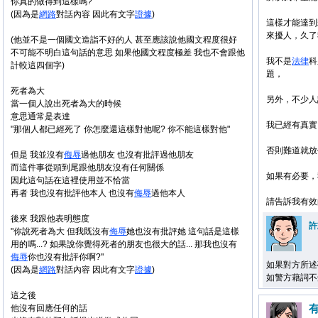
你真的做得到這樣嗎?"
(因為是
網路
對話內容 因此有文字
證據
)
這樣才能達到
來擾人，久了
(他並不是一個國文造詣不好的人 甚至應該說他國文程度很好
不可能不明白這句話的意思 如果他國文程度極差 我也不會跟他
我不是
法律
科
計較這四個字)
題，
死者為大
另外，不少人
當一個人說出死者為大的時候
意思通常是表達
我已經有真實
"那個人都已經死了 你怎麼還這樣對他呢? 你不能這樣對他"
否則難道就放
但是 我並沒有
侮辱
過他朋友 也沒有批評過他朋友
而這件事從頭到尾跟他朋友沒有任何關係
如果有必要，
因此這句話在這裡使用並不恰當
再者 我也沒有批評他本人 也沒有
侮辱
過他本人
請告訴我有效
後來 我跟他表明態度
許
"你說死者為大 但我既沒有
侮辱
她也沒有批評她 這句話是這樣
用的嗎...? 如果說你覺得死者的朋友也很大的話... 那我也沒有
侮辱
你也沒有批評你啊?"
如果對方所述
(因為是
網路
對話內容 因此有文字
證據
)
如警方藉詞不
這之後
他沒有回應任何的話