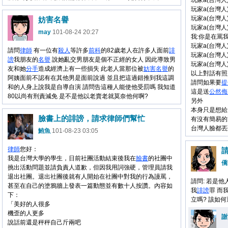
玩家a(台灣人
玩家a(台灣人
玩家a(台灣人)
妨害名譽
玩家a(台灣人
may
101-08-24 20:27
我:你是在罵我
玩家a(台灣人
請問
律師
有一位有
殺人
等許多
前科
的82歲老人在許多人面前
誹
玩家a(台灣人
謗
我朋友的
名譽
說她亂交男朋友是個不正經的女人 因此導致男
玩家a(台灣人
友和她
分手
造成經濟上有一些損失 此老人當那位被
妨害
名譽
的
以上對話有照
阿姨面前不認有在其他男是面前說過 並且把這過錯推到我這調
請問如果要
提
和的人身上說我是自導自演 請問告這種人能使他受罰嗎 我知道
這是送
公然
侮
80以尚有刑責減免 是不是他以老賣老就莫奈他何啊?
另外
本身只是想給
臉書上的誹謗，請求律師們幫忙
有沒有簡易的
台灣人臉都丟到
鮪魚
101-08-23 03:05
律師
您好：
請
我是台灣大學的學生，日前社團活動結束後我在
臉書
的社團中
僑
挑出活動問題並請負責人道歉，但因我用詞強硬，管理員請我
退出社團。退出社團後就有人開始在社團中對我的行為謾罵，
請問: 若是他
甚至在自己的塗鴉牆上發表一篇動態並有數十人按讚。內容如
我
誹謗
罪 而
下：
立嗎? 該如
「美好的人很多
機歪的人更多
謝
說話前還是秤秤自己斤兩吧