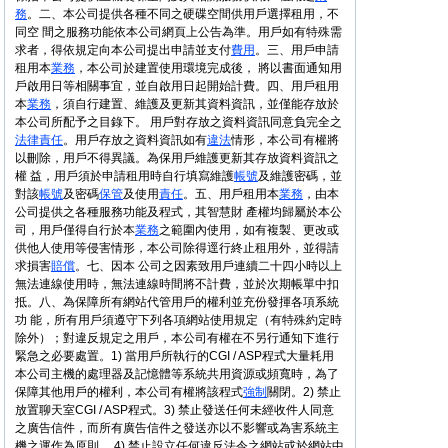
務
。二、本公司提供各種不同之硬碟空間供用戶選擇租用，不
同空 間之服務功能依本公司網頁上公告為準。用戶如有特殊需
求者，得依規定向本公司提出申請並支付
費用
。三、用戶申請
租用本
業務
，本公司於建置使用環境完成後， 將以書面通知用
戶啟用日等相關事宜，並自啟用日起開始計費。四、用戶租用
本
業務
，須自行建置、維護及更新其資料資訊，並僅能存放於
本公司所配予之目錄下。 用戶對存放之資料資訊同意負完全之
法律
責任
。用戶存放之資料資訊如有
違法
情形，本公司有權將
以刪除，用戶不得異議。為保用戶維護更新其存放資料資訊之
權 益，用戶須於申請租用時自行填寫維護
帳號
及維護密碼，並
對該
帳號
及密碼
保管
及使用
責任
。五、用戶租用本
業務
，由本
公司提供之各種服務功能及程式，其智慧財 產權均歸屬於本公
司，用戶僅得自行於本
業務
之範圍內使用，如有複製、更改或
供他人使用等侵害情形，本公司除得逕行終止租用外，並得請
求損害
賠償
。七、因本 公司之因素致用戶連續二十四小時以上
無法連線使用時，無法連線時間將不計費，並於次期帳單中扣
抵。八、為保障所有網站代管用戶的權利並充份發揮各項系統
功 能，所有用戶須遵守下列各項網站使用規定（有特殊約定時
除外）；對違反規定之用戶，本公司有權在不另行通知下進行
緊急之必要處置。1) 當用戶所執行的CGI / ASP程式大量耗用
本公司主機的處理器及記憶體等系統共用資源或頻寬時，為了
保障其他用戶的權利，本公司有權將該程式
強制
關閉。2) 禁止
放置聊天室CGI / ASP程式。3) 禁止發送任何未經收件人同意
之廣告信件，而所有廣告信件之發送亦以不影響或為害系統主
機之運作為原則。 4) 禁止設立任何違反法令之網站或於網站中