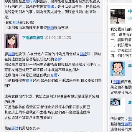
妳男朋友發生
性行為
的言論，因為後者是直接有關您的私德或
言行的內容，如果你有確實
證據
，是可以提出告訴；但是如果
是說您男朋友的事，因為被害人是他，所以也只能由他來決
定。
小
(參照
刑法
第310條)
（本回覆由本所陳奕君學習
律師
協助整理）
我父親目前的
罪)，還無收
下雨滴答滴答
101-06-18 11:23
一。請問目前
二。我該用何
三。寄去給誰
廖
律師
您說"對方在外散布言論的行為是否會成立
誹謗
罪，關鍵
四。何時申請
在於這些言論是否足以貶低您的
名譽
"
那如果造成其他一些同學過來指責我說我怎麼那麼沒同理心 人
高
家朋友都已經死了還這樣 根本就是不尊重他朋友
這樣他算不算是已經貶低我的
名譽
?
可是我都沒有
錄音
起來 如果他們都不承認這些事 我又要如何證
1.
刑事
程序應
明?
果交由不相關
案號即可向承
還有意圖散布於眾...我知道這句話好像是有規定要達眾所皆知
的地步
廖
可是他散佈的這些謠言 都僅止於我原本的那群朋友而已
其他班上同學跟我都不太熟 所以他們都不會聽過這些事
這樣還算不算是意圖散布於眾?
依法規定，
刑
起訴後
聲請
閱
然後
誹謗
我男朋友的事
過審判長同意