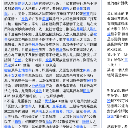
他們都針對我
贈人對於
贈與
人之
財產
有侵害之行為，『如其侵害行為尚不涉
及對於
贈與
人人格權』之侵害，要難認
贈與
人得
撤銷
其
贈
某a: 姓王的
與
。」。另外，高雄地方法院96年度重訴字第210號
民事
判決
假如你常進地
的案情：「
被告
於在系爭
房屋
鐵捲門上以紅色噴漆噴寫『打某
有師資課程構
（施）豬狗不如』字句，雖有規勸男子疼惜妻子之意，然在大
的大學生
我在
門等處所以噴漆噴寫，依一般社會通念，則係在
辱罵
該人
毆打
律
很辛苦 但
妻子連豬狗都不如，且足以減損該特定人之人格及聲譽，是
被
是必要的 假
告
辯稱該文句係規勸男子疼惜妻子，並非
辱罵
他人之言語，自
感受到嗎? 
屬無據。再者系爭
房屋
係位於馬路旁，為其他不特定人可以聞
來xx拉屎。
見之情形，且縱如
被告
所言，系爭
房屋
係位於工廠圍牆之內，
某b:對了，我
然亦為工廠員工及接洽廠商等不特定人得共見共聞之狀況，堪
退）給你的
電
認與「
公然
」之要件相符。
被告
既屬故意侵害行為，則原告依
～按！！
民法
第 416 條第 1 項第 1 款規定，
某:有一個人
撤銷
系爭
土地
贈與
行為，即屬有據。又原告夫妻間之
糾紛
，身
地閱
當然每
為
子女
之
被告
理應為規勸、協調，如認原告尚有其它不法行
為，亦應循合法手段，以為保護其母，豈可因原告曾有
毆打
等
行為，即以噴漆之
公然
侮辱
行為，違反倫常觀念，對原告為不
對某a某b我
法之行為，是尚難以
被告
主觀之動機，遽認其行為與
民法
第
至於某c，
我沒
416 條規定不相符合。」，也可供參考。
謗
我??我可
3.
不過，最重要的一點是：
民法
第416條第1項可適用的情況是
這樣嗎??還有
「受贈人」對
贈與
人、其配偶、
直系血親
、三親等內旁系血親
對於某c請問
或二親等內姻親，有
刑法
上之
公然
侮辱
、
誹謗
、故意
傷害
、
殺
訴訟
?還事都
人
等行為。依照條文的「文意解釋」，尤其對照
民法
第406條
以下「
贈與
」相關規定僅有
民法
第417條規定列有「
贈與
人之
感恩不盡，希
繼承
人」之用語，其他規定均未涉及「受贈人之
繼承
人」，可