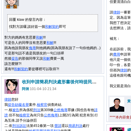
但要清清白白
請
律師
一審要
定。因為這筆
回覆 klaw 的發言內容：
我想了想決定
找對方談囉,談好簽一個
和解
契約
即可
去想辨法，請
對方的媽媽有意思要
和解
!!!
補充：
可是告人的同學沒有意思要
和解
!!!
因為他說我朋友
侮辱
到他媽媽(因為我朋友說了一句你他媽的...)
在起訴前，我
可是那句話不過是我朋友的一句口頭禪
的
費用
申請單
然後
提告
的那個同學又說
和解
費要一萬
他只是一個依
該怎麼辦?!
印一份，各委
還有!!!
和解
契約
要從哪裡可以取得?!
但咨詢
律師
的
這樣有跟司機
收到申請簡易判決處形書後何時提民事求償?
我父親是清白
阿俐
101-04-10 21:34
律師
您好
黃
我
提告
妨礙
名譽
案件.
檢察官
偵查終結.
一.核
被告
所為係犯
刑法
第309條
公然
侮辱
罪嫌.(我也告有他
誹
謗
.但不知
檢察官
為何只告
公然
侮辱
)上開2行為閑.犯意有別.行
****本內容
為互殊.請予分論併罰
二.依
刑法
訴訟
法第451條第一項.
聲請
逕以
簡易判決
處行