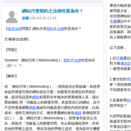
事情大略經過
網站代管契約之法律性質為何？
家問題太多」
在拍賣網站給
故鄉
100-04-25 21:36
手機
通話中不
家的抹黑言論
【
租賃
法律
問題】網站代管
契約
之
法律
性質為何？
語多諷刺，因
有人都能看到
文/楊春吉(故鄉)
以下請教，
【問題】
1.但
手機
通話
Seednet「網站代管 ( WebHosting )」
契約
之
法律
性質為何
對方構成
誹謗
（註一）？
一般警局報案
【解析】
2.要控告對方
家？或拍賣網
按 「網站代管 ( WebHosting )」，係指提供企業組織一具經濟
不知賣家所在
效益與便捷完善的網站架設方案；由建置先進穩定的系統設
備，提供高品質的
網路
頻寬和全年無休的專業維護人員，讓企
3.若要附帶
民
業組織租 用「伺服器上的硬碟空間」來放置自己的網站，並可
程序再提？
不定時透過網際
網路
連線到伺服器進行網頁內容的更新，以低
成本、省時又便利的方式，擁有專屬網站創造
網路
新價值而言
4.請問從親
(註二），故「網站代管 ( WebHosting )」經營者所提供之項
親戚並非堅持
目，除提供「伺服器上的硬碟空間」供企業組織租用外，尚有
不實談話進行
其他的勞務之提供 ，惟此其他的勞務之提供，僅為提供主機硬