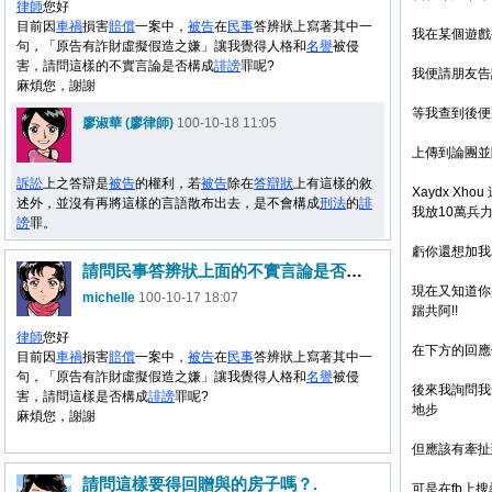
律師
您好
目前因
車禍
損害
賠償
一案中，
被告
在
民事
答辨狀上寫著其中一
我在某個遊戲
句，「原告有詐財虛擬假造之嫌」讓我覺得人格和
名譽
被侵
害，請問這樣的不實言論是否構成
誹謗
罪呢?
我便請朋友告
麻煩您，謝謝
等我查到後便
廖淑華 (廖律師)
100-10-18 11:05
上傳到論團並
訴訟
上之答辯是
被告
的權利，若
被告
除在
答辯狀
上有這樣的敘
Xaydx X
述外，並沒有再將這樣的言語散布出去，是不會構成
刑法
的
誹
我放10萬兵力
謗
罪。
虧你還想加我
請問民事答辨狀上面的不實言論是否構成誹謗
現在又知道你
michelle
100-10-17 18:07
踹共阿!!
律師
您好
在下方的回應
目前因
車禍
損害
賠償
一案中，
被告
在
民事
答辨狀上寫著其中一
句，「原告有詐財虛擬假造之嫌」讓我覺得人格和
名譽
被侵
後來我詢問我
害，請問這樣是否構成
誹謗
罪呢?
地步
麻煩您，謝謝
但應該有牽扯
請問這樣要得回贈與的房子嗎？.
可是在fb上