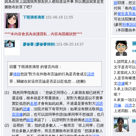
因為在班上認識我男朋友的人都知道這件事 所以應該就算是意
師
辯護，您父
圖散布於眾了吧?
付與「卷內
筆
於
被告
直系血
下雨滴答滴答
101-06-18 11:55
可在法院陳述
(參照
刑事
訴
（本回覆由本
****本內容會員為保護隱私，內容為隱藏狀態****
廖修譽 (廖修譽律師)
101-06-20 14:37
s
1.請問某人在
回覆 下雨滴答滴答 的發言內容：
文字是否可以
2.若當此人又
廖
律師
您說"對方在外散布言論的行為是否會成立
誹謗
人是否有權透
罪，關鍵在於這些言論是否足以貶低您 ... (恕刪)
文
證據
呢？
3.承上項(
(1) 既然同學指責說：「您缺乏同理心，人家朋友都已經死了
呢？
還這樣，根本就是不尊重朋友」，那對方應該是以不實事
4.承第一項(1
實貶低您的
名譽
才會有如此結果。不過還是要有對方
誹謗
恐嚇
、
誹謗
之
言論的
證據
，法院才能下有罪判決；如果沒有辦法取得
錄
上述四點，煩
音
證據
的話，也可以請同學作證(如果同學不想做證，也只
能請他們
錄音
承認了），以證明對方曾經傳述
誹謗
言論。
陳
(2) 這裡的「眾」指的是多數人，一般而言「班上同學」已經
符合多數人的要件。而且意圖散布於眾是指「想讓多數人