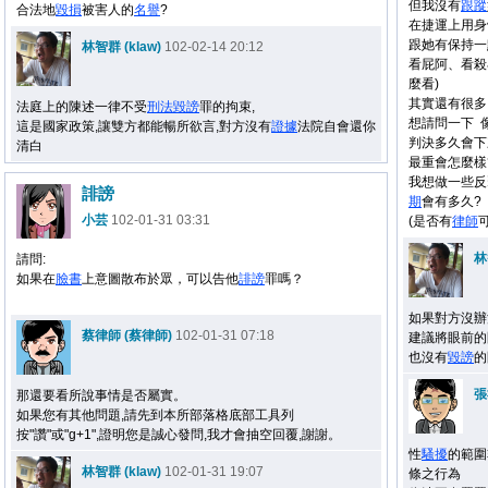
但我沒有
跟蹤
合法地
毀損
被害人的
名譽
?
在捷運上用身
跟她有保持一
林智群 (klaw)
102-02-14 20:12
看屁阿、看殺
麼看)
其實還有很多
法庭上的陳述一律不受
刑法
毀謗
罪的拘束,
想請問一下 
這是國家政策,讓雙方都能暢所欲言,對方沒有
證據
法院自會還你
判決多久會下
清白
最重會怎麼樣
我想做一些反
誹謗
期
會有多久?
小芸
102-01-31 03:31
(是否有
律師
林
請問:
如果在
臉書
上意圖散布於眾，可以告他
誹謗
罪嗎？
如果對方沒辦
蔡律師 (蔡律師)
102-01-31 07:18
建議將眼前的
也沒有
毀謗
的
張
那還要看所說事情是否屬實。
如果您有其他問題,請先到本所部落格底部工具列
按"讚"或"g+1",證明您是誠心發問,我才會抽空回覆,謝謝。
性
騷擾
的範圍
林智群 (klaw)
102-01-31 19:07
條之行為