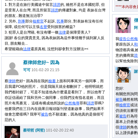
1. 對方是在旅行美國途中留言
誹謗
的, 雖然不是在本國犯罪, 但
****本內容
是受害人在台灣, 而且所留言
誹謗
的傳遞對象, 均是 表妹在台灣
的朋友...難道無法治罪?
2. 另外,
刑事
部分
檢察官
不起訴,
民事
部分, 對表妹有沒有任何
保障, 或任何可以主張
名譽
受到損害的權益?
阿
3. 犯罪人是台灣籍, 有沒有哪一條
法律
是保障受害人?
謝謝! 各位的寶貴意見, 因為表妹因為這件事情幾乎搞到家人反
我
提告
公然
侮
目, 朋友離去...
要跟告訴人
和
希望能藉由
法律
還原真相, 沒想到卻拿對方沒辦法><
物證都具備,
意的攤商當
證
以幫他免除刑
蔡律師您好~ 因為
可可
101-02-20 21:15
謝
蔡
律師
您好~ 因為我在我的
臉書
上面和同事罵另一個同事，而
且我還PO他的照片， 但是我隔天就全都刪掉了，他明明就把
您好:
我們都封鎖了，可是不知道他為什麼還是看到了， 所以他寄了
有關您所詢問
存証信函給了我和另外二個同事，但我們沒有指名道姓，而且
被告
雖然有聘
照片有馬賽克， 這樣有構成他所說的
公然
侮辱
罪和
誹謗
罪嗎?
但
檢察官
或法
他要我們在三日內在蘋果日報頭版刊登道歉啟事，我們如果不
仍須依法審理
做會怎麼樣嗎? 我寧可
被告
也不願道歉，因為他真的是個很可
若
被告
行為符
惡的人
基本上仍會被
但
律師
的角色
蔡明哲 (阿哲)
101-02-20 22:40
以上謹供參酌