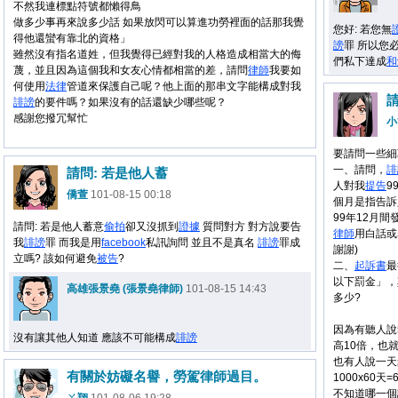
不然我連標點符號都懶得鳥
做多少事再來說多少話 如果放閃可以算進功勞裡面的話那我覺
您好: 若您無
得他還蠻有靠北的資格」
謗
罪 所以您
雖然沒有指名道姓，但我覺得已經對我的人格造成相當大的侮
們私下達成
和
蔑，並且因為這個我和女友心情都相當的差，請問
律師
我要如
何使用
法律
管道來保護自己呢？他上面的那串文字能構成對我
誹謗
的要件嗎？如果沒有的話還缺少哪些呢？
感謝您撥冗幫忙
小
要請問一些細
一、請問，
誹
請問: 若是他人蓄
人對我
提告
9
僑萱
101-08-15 00:18
個月是指告訴
99年12月
請問: 若是他人蓄意
偷拍
卻又沒抓到
證據
質問對方 對方說要告
律師
用白話或
我
誹謗
罪 而我是用
facebook
私訊詢問 並且不是真名
誹謗
罪成
謝謝)
立嗎? 該如何避免
被告
?
二、
起訴書
最
以下罰金」，
高雄張景堯 (張景堯律師)
101-08-15 14:43
多少?
因為有聽人說
沒有讓其他人知道 應該不可能構成
誹謗
高10倍，也就
也有人說一天罰
有關於妨礙名譽，勞駕律師過目。
1000x60天
不知道哪一個