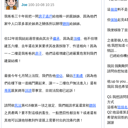
Joe
100-10-08 10:15
這
個資
料不是
我爸爸三十年前把一間
房子
過戶
給他唯一的親姊姊、因為他們
但
保險
起見&
家中人口眾多基於姊弟之關係所以辦理
贈與
給姊姊。
我便移除了並
但12年前我姑姑過世後由其次子
繼承
、因為是
頂樓
、他不但增
之後那個人也
他:我想知道ㄝ
建五六樓、去年還在舅舅要求其改善拆除下、忤逆相向！因為
悄話...
一～二樓是我爸爸的
房子
、他們這樣增建已經嚴重危害到我們
已經給你機會.
建築結構！
我回:我剛剛
請問你想知道
最後今年七月鬧上法院、我們告他
侵佔
、竊佔
不
動產
（因為他
他:up to you..
們在樓下做一道鐵門圍起來、讓一～二樓住戶無法進入）還有
我回:我也希
辱罵
親舅媽等
誹謗
罪事宜、目前法院都已起訴！
Q1:我想請
方式
請問依
民法
第416條第一項之規定、我們能請求返還當初
贈與
這樣有
毀損
名
Q2:他這樣算
之房產嗎？要不對這樣的畜生、一點懲罰性都沒有？或者還有
希望肯回答的
其他可以讓他領教到忤逆親上需要付出的沈痛代價！
謝謝