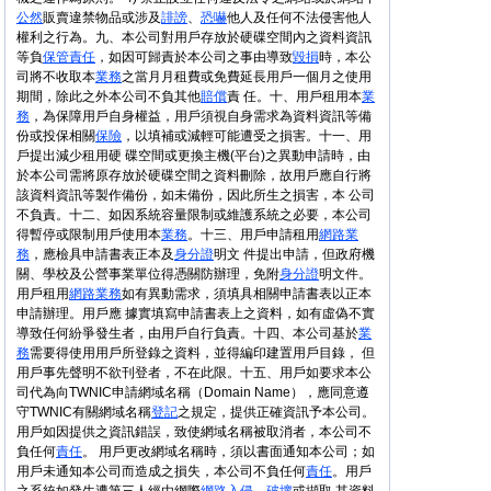
公然
販賣違禁物品或涉及
誹謗
、
恐嚇
他人及任何不法侵害他人
權利之行為。九、本公司對用戶存放於硬碟空間內之資料資訊
等負
保管
責任
，如因可歸責於本公司之事由導致
毀損
時，本公
司將不收取本
業務
之當月月租費或免費延長用戶一個月之使用
期間，除此之外本公司不負其他
賠償
責 任。十、用戶租用本
業
務
，為保障用戶自身權益，用戶須視自身需求為資料資訊等備
份或投保相關
保險
，以填補或減輕可能遭受之損害。十一、用
戶提出減少租用硬 碟空間或更換主機(平台)之異動申請時，由
於本公司需將原存放於硬碟空間之資料刪除，故用戶應自行將
該資料資訊等製作備份，如未備份，因此所生之損害，本 公司
不負責。十二、如因系統容量限制或維護系統之必要，本公司
得暫停或限制用戶使用本
業務
。十三、用戶申請租用
網路
業
務
，應檢具申請書表正本及
身分證
明文 件提出申請，但政府機
關、學校及公營事業單位得憑關防辦理，免附
身分證
明文件。
用戶租用
網路
業務
如有異動需求，須填具相關申請書表以正本
申請辦理。用戶應 據實填寫申請書表上之資料，如有虛偽不實
導致任何紛爭發生者，由用戶自行負責。十四、本公司基於
業
務
需要得使用用戶所登錄之資料，並得編印建置用戶目錄， 但
用戶事先聲明不欲刊登者，不在此限。十五、用戶如要求本公
司代為向TWNIC申請網域名稱（Domain Name），應同意遵
守TWNIC有關網域名稱
登記
之規定，提供正確資訊予本公司。
用戶如因提供之資訊錯誤，致使網域名稱被取消者，本公司不
負任何
責任
。 用戶更改網域名稱時，須以書面通知本公司；如
用戶未通知本公司而造成之損失，本公司不負任何
責任
。用戶