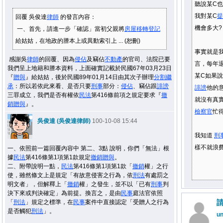
聽說某C
我對某C
提
回覆 吳俊達
律師
的發言內容：
機會多大?
一、首先，請進一步「確認」當初父親將
房屋
移轉
登記
給姑姑，在地政的謄本上或異動索引上 ... (恕刪)
事實就是我
感謝吳
律師
的回覆、因為
侵佔
及竊佔
不
動產
的官司、法院已要
言，每年
我們呈上地籍和謄本資料，上面確實記載於民國67年03月23日
某C如果說
『
贈與
』給姑姑，後於民國89年01月14日由其次子辦理
分割
繼
承
：所以若依此來看、是否只要
刑事
部分：
侵佔
、竊佔跟
誹謗
誹謗
他的
三罪成立，我們是否有權依
民法
第416條前項之規定要求『
撤
就沒有真
銷
贈與
』。
檢察官
忙
吳俊達 (吳俊達律師)
100-10-08 15:44
我知道
刑
樣不就浪
一、依照前一篇回覆內容中 第二、3點 說明，你們「無法」根
據
民法
第416條第1項第1款規定
撤銷
贈與
。
二、附帶說明一點，
民法
第416條第1項第1款「
撤銷
權」之行
使，雖然條文上是規定「有故意侵害之行為，依
刑法
有處罰之
明文者」，但解釋上「
撤銷
權」之發生，並不以「已有
刑事
判
決下來或判決確定」為前提。換言之，是由
民事
庭法官依照
「
刑法
」規定之標準，在
民事
案件中直接認定「受贈人之行為
是否觸犯
刑法
」。
u