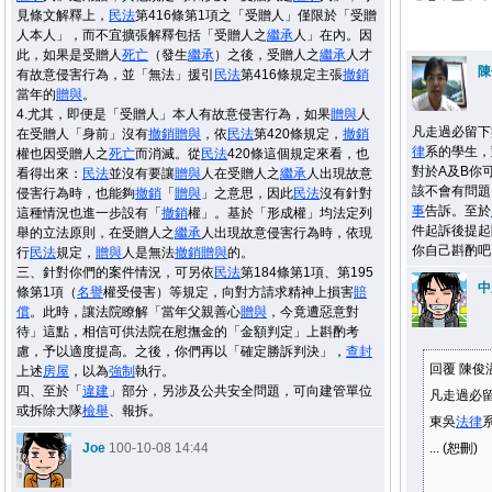
見條文解釋上，
民法
第416條第1項之「受贈人」僅限於「受贈
人本人」，而不宜擴張解釋包括「受贈人之
繼承
人」在內。因
此，如果是受贈人
死亡
（發生
繼承
）之後，受贈人之
繼承
人才
陳
有故意侵害行為，並「無法」援引
民法
第416條規定主張
撤銷
當年的
贈與
。
4.尤其，即便是「受贈人」本人有故意侵害行為，如果
贈與
人
凡走過必留下
在受贈人「身前」沒有
撤銷
贈與
，依
民法
第420條規定，
撤銷
律
系的學生，
權也因受贈人之
死亡
而消滅。從
民法
420條這個規定來看，也
對於A及B你
看得出來：
民法
並沒有要讓
贈與
人在受贈人之
繼承
人出現故意
該不會有問題
侵害行為時，也能夠
撤銷
「
贈與
」之意思，因此
民法
沒有針對
事
告訴。至於
這種情況也進一步設有「
撤銷
權」。基於「形成權」均法定列
件起訴後提起
舉的立法原則，在受贈人之
繼承
人出現故意侵害行為時，依現
你自己斟酌吧
行
民法
規定，
贈與
人是無法
撤銷
贈與
的。
三、針對你們的案件情況，可另依
民法
第184條第1項、第195
中
條第1項（
名譽
權受侵害）等規定，向對方請求精神上損害
賠
償
。此時，讓法院瞭解「當年父親善心
贈與
，今竟遭惡意對
待」這點，相信可供法院在慰撫金的「金額判定」上斟酌考
慮，予以適度提高。之後，你們再以「確定勝訴判決」，
查封
回覆 陳俊
上述
房屋
，以為
強制
執行。
四、至於「
違建
」部分，另涉及公共安全問題，可向建管單位
凡走過必
或拆除大隊
檢舉
、報拆。
東吳
法律
Joe
100-10-08 14:44
... (恕刪)