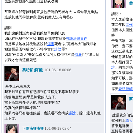
也沒有對他那句話提出道歉或收回
雯
甚至還在我背後到處宣揚他所說的死者為大 ←這句話是重點...
請問：
造成其他同學誤解我 覺得我做人沒有同理心
本人之前擔任
前二年因
工作
請問:
但因本人個性
我所說的對話內容是我跟她單獨的訊息
時
因此在訊息中的言論 我跟她都沒有關於
誹謗
法律
責任
告訴店家「本
但是事後她在背後造謠說我
傷害
死者 以"死者為大"扣我罪名
你們一定不要
她這樣是否構成散布不符事實的
誹謗
罪?
這些話是店老
因為"死者為大"雖足以傷及我的人格但並不是
侮辱
性字眼... 所
他願意當我的
以我才會有這種疑惑
本人很好面子
謗
」的告訴嗎
蔡明哲 (阿哲)
101-06-18 00:06
那我又該準備
如果可以，那
如果罪名成立
基本上死者為大
需要
委託
律師
我不知道你有沒有意識到你這樣是不尊重我朋友
換個角度想,如果是妳愛的人走了,
蔡
當下衝擊有多少人能理性處理事情?
你真的做得到這樣嗎?"
如果內容只有這樣的話，應該還不會構成
誹謗
，除非還有其他
建議就寫個
上下文。
狀可附上
證人
將來起訴後，
下雨滴答滴答
101-06-18 02:04
至於是否需委