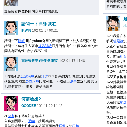
依法要處罰罰
還有問題，歡
還是要看你散佈的內容為何才能判斷
請問一下律師 我在
小
IRWIN
102-01-17 08:21
1/21我爸在
請問一下
律師
我在yahoo奇摩的新聞留言板上被人罵死同性戀
明明
後照鏡
沒
請問一下這樣子去要求
提告
誹謗
罪是否會成立?? 因為奇摩的新
反正不管發生
聞具有匿名性...所以我不知道
因為她開過刀
皮、前面
肋骨
高雄張景堯 (張景堯律師)
102-01-17 14:48
但是當天明明
皮以外什麼事
照X光、拿了
1.可能涉及
公然
污辱
或是
誹謗
罪 2.如果對方行為應該比較屬於
1/22又在
抽象謾罵 成立
公然
污辱
比較可能 3.不過提出
刑事
告訴只要表明
1/23她就報
犯罪事實即可 罪名只是提供參考
給她看西醫
但她一直說腰
跟警察的對話
何謂騷擾?
現在附近
鄰居
GOODEE
101-11-20 14:42
我想問這種事
管...
在
臉書
私下傳送訊息給某人
我就一口氣吞
內容無關暴力、
恐嚇
、謾罵等詞句
還會看到她就
單純要求對方提出在某公開頁面說我
騷擾
人的
證據