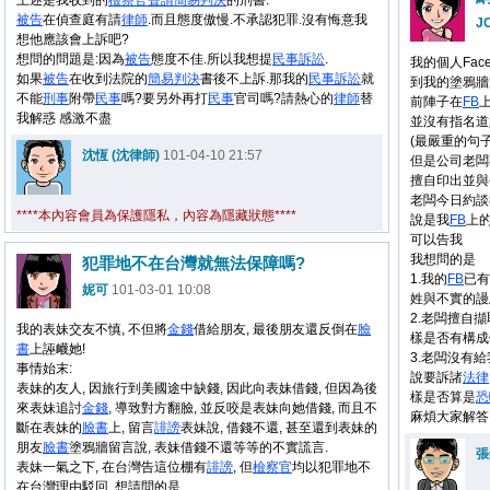
上述是我收到的
檢察官
聲請
簡易判決
的刑書.
被告
在偵查庭有請
律師
.而且態度傲慢.不承認犯罪.沒有悔意我
J
想他應該會上訴吧?
想問的問題是:因為
被告
態度不佳.所以我想提
民事
訴訟
.
我的個人Face
如果
被告
在收到法院的
簡易判決
書後不上訴.那我的
民事
訴訟
就
到我的塗鴉牆
不能
刑事
附帶
民事
嗎?要另外再打
民事
官司嗎?請熱心的
律師
替
前陣子在
FB
我解惑 感激不盡
並沒有指名道
(最嚴重的句子
沈恆 (沈律師)
101-04-10 21:57
但是公司老闆
擅自印出並與
老闆今日約談
****本內容會員為保護隱私，內容為隱藏狀態****
說是我
FB
上
可以告我
我想問的是
犯罪地不在台灣就無法保障嗎?
1.我的
FB
已有
妮可
101-03-01 10:08
姓與不實的謾
2.老闆擅自
我的表妹交友不慎, 不但將
金錢
借給朋友, 最後朋友還反倒在
臉
樣是否有構成
書
上誣衊她!
3.老闆沒有
事情始末:
說要訴諸
法律
表妹的友人, 因旅行到美國途中缺錢, 因此向表妹借錢, 但因為後
樣是否算是
恐
來表妹追討
金錢
, 導致對方翻臉, 並反咬是表妹向她借錢, 而且不
麻煩大家解答了!!
斷在表妹的
臉書
上, 留言
誹謗
表妹說, 借錢不還, 甚至還到表妹的
朋友
臉書
塗鴉牆留言說, 表妹借錢不還等等的不實謊言.
張
表妹一氣之下, 在台灣告這位棚有
誹謗
, 但
檢察官
均以犯罪地不
在台灣理由駁回. 想請問的是,