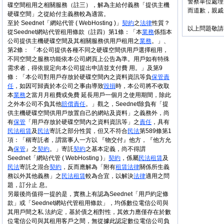
警察單位處理
碟空間租用之相關服務（註三），解為主給付義務「提供主機
而道歉，親戚
硬碟空間」之從給付主義務較為適當。
至於 Seednet「網站代管 ( WebHosting )」
契約
之
法律
性質？
以上問題敬請
從Seednet網站代管租用條款（註四）第1條：「本
業務
係指本
公司提供主機硬碟空間及其相關服務供用戶租用之
業務
。」、
第2條： 「本公司提供各種不同之硬碟空間供用戶選擇租用，
不同空間之服務功能依本公司網頁上公告為準。用戶如有特殊
需求者，得依規定向本公司提出申請並支付費 用。」及第9
條：「本公司對用戶存放於硬碟空間內之資料資訊等負
保管
責
任
，如因可歸責於本公司之事由導致
毀損
時，本公司將不收取
本
業務
之當月月租費或免費 延長用戶一個月之使用期間，除此
之外本公司不負其他
賠償
責任
。」觀之，Seednet除負有「提
供主機硬碟空間供用戶放置自己的網站及資料」之義務外，尚
有
保管
「用戶存放於硬碟空間內之資料資訊等」之
責任
，具有
民法
租賃
及
民法
寄託之部分性質，但又不符合
民法
第589條第1
項：「稱寄託者，謂當事人一方以 『物交付』他方，『他方允
為
保管
』之
契約
。」寄託
契約
之基本定義，尚不得謂
Seednet「網站代管 ( WebHosting )」
契約
，係屬
民法
租賃
及
民法
寄託之混合
契約
，反而應解為「附有
租賃
法律
關係所生義
務以外其他義務」之
民法
租賃
較為合宜，以解決
法律
適用之問
題，訂分止 息。
另最後尚值得一提的是，實務上有認為Seednet「用戶約定條
款」或「Seednet網站代管租用條款」，均係數位電信公司與
其用戶間之私 法約定，基於債之相對性，其效力應僅存在於數
位電信公司與其租用客戶之間，無從據此認定數位電信公司負