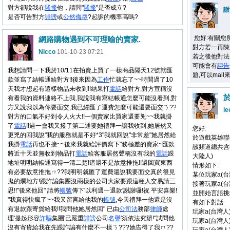
對方卻說我在
騷擾
他，請問"
騷擾
"是否成立?
謝
是否可告對方
誹謗
或
公然
侮辱
?起訴的機率高嗎?
您好:有關您
網路購物遇到不可理喻的賣家.
對方若一再陳
Nicco
101-10-23 07:21
若之後他對法
可能會有
誣告
我想請問一下我於10/11在拍賣上買了一樣商品隔天12號就匯
題,可以mai
款並寫了結帳通給對方!!後來因為
工作
忙就忘了~~時間過了10
天我才想起有這樣物品未收到!!結果打
電話
給對方,對方宣稱沒
有看我的資料連絡不上我,我說我有寫結帳通怎麼可能沒看到,對
方又說我以為你要面交,我已經匯了運費怎麼可能還要面交ㄋ??
le
對方的口氣不好到令人火大!!一個賣家比買家還要兇~~我就掛
了
電話
!!過一會我又撥了第二通要她禮拜一讓我收到,她居然又
您好:
更兇的回我說"我的服務就是不好*3"我就回說"非常差"她居然給
於遊戲英雄聯
我掛
電話
再也不接~~後來我就給評價寫下"務極差的賣家~匯款
該頻道總共含
將近十天並無收到物品打
電話
給客服居然聲稱沒有我的
電話
跟
大陸人)
地址明明結帳通寫得一清二楚!這還不是故意推拖!!還回買東西
情形如下:
有必要故意推拖ㄇ??我明明就匯了運費還說我要面交真的很見
某位玩家a(台
鬼的爛地方!跟詐諞集團沒兩樣的公司大家要跟這種人交易請三
接著玩家a(台
思!!"後來他回" 請將
帳號
傳下'以利週一退款'謝謝囉!祝 平安喜樂!
並開始言語挑
"我真得快瘋了~~我又留言給他我的
帳號
,今天禮拜一他還是沒
有如下對話
有退款跟寄貨給我!!我問他她居然回" 已由
公司法
務部
律師
處
玩家a(台灣人
理'提起形容
詐騙
集團'已嚴重
誹謗
公司
名譽
'須依法究辦!"試問他
玩家a(台灣人)
沒有寄貨給我在先跟詐諞有什麼不一樣ㄋ???她告得了我ㄇ??