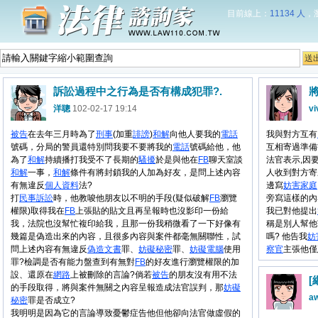
目前線上：
11134 人
，
訴訟過程中之行為是否有構成犯罪?.
洋聰
102-02-17 19:14
vi
被告
在去年三月時為了
刑事
(加重
誹謗
)
和解
向他人要我的
電話
我與對方互有
號碼，分局的警員還特別問我要不要將我的
電話
號碼給他，他
互相寄過準備
為了
和解
持續播打我受不了長期的
騷擾
於是與他在
FB
聊天室談
法官表示,因
和解
一事，
和解
條件有將封鎖我的人加為好友，是問上述內容
人收到對方寄
有無違反
個人資料
法?
邊寫
妨害
家庭
打
民事
訴訟
時，他教唆他朋友以不明的手段(疑似破解
FB
瀏覽
旁寫這樣的內
權限)取得我在
FB
上張貼的貼文且再呈報時也沒影印一份給
我已對他提出
我，法院也沒幫忙複印給我，且那一份我稍微看了一下好像有
稱是別人幫他
幾篇是偽造出來的內容，且很多內容與案件都毫無關聯性，試
嗎? 他告我
妨
問上述內容有無違反
偽造文書
罪、
妨礙
秘密
罪、
妨礙
電腦
使用
察官
主張他僅
罪?檢調是否有能力盤查到有無對
FB
的好友進行瀏覽權限的加
設、還原在
網路
上被刪除的言論?倘若
被告
的朋友沒有用不法
的手段取得，將與案件無關之內容呈報造成法官誤判，那
妨礙
a
秘密
罪是否成立?
我明明是因為它的言論導致憂鬱症告他但他卻向法官做虛假的