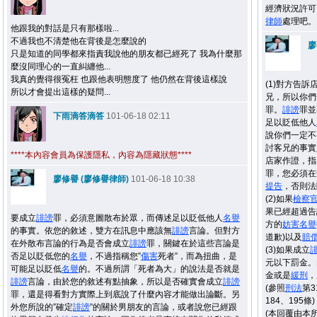
經濟狀況許可
律師
處理吧。
他跟我的對話是只有那樣啦...
不過我也不清楚他在背後是怎麼說的
廖
只是知道的同學都來指責我說他的朋友都已經死了 我為什麼那
麼沒同理心的一直糾纏他...
我真的覺得很冤枉 也跟他表明態度了 他仍然在背後這樣說
(1)對方告
所以才會提出這樣的疑問...
兄，所以你們
罪。
誹謗
罪並
下雨滴答滴答
101-06-18 02:11
足以貶低他人
說你們一定不
討客兄的事實
****本內容會員為保護隱私，內容為隱藏狀態****
店家作證，指
罪，您必須在
廖修譽 (廖修譽律師)
101-06-18 10:38
提告
，否則法
(2)如果
檢察
果已經超過告
要成立
誹謗
罪，必須意圖散布於眾，而傳述足以貶低他人
名譽
方的
妨害
名譽
的事實。依您的敘述，雙方在訊息中應該無
誹謗
言論。但對方
道歉)以及
賠
在外散布言論的行為是否會成立
誹謗
罪，關鍵在於這些言論是
(3)如果成立
否足以貶低您的
名譽
，不過指稱您”
傷害
死者”，而為扭曲，是
元以下罰金。
可能足以貶低
名譽
的。不過所謂「死者為大」的說法是否就是
金或是
緩刑
，
誹謗
言論，由於您的敘述有點抽象，所以是否確實會成立
誹謗
(參照
刑法
第3
罪，還是得看對方實際上到底說了什麼內容才能做出論斷。另
184、195條)
外您所說的”確定
誹謗
”的關於男朋友的言論，或者說您已經跟
(本回覆由本