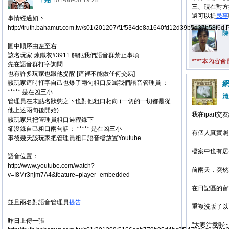
ㄚ翔
101-08-06 19:28
三、現在對方
還可以提
民事
事情經過如下
http://truth.bahamut.com.tw/s01/201207/f1f534de8a1640fd12d39b5d37b58f6d
陳
圖中順序由左至右
該名玩家 煉鐵衣#3911 觸犯我們語音群禁止事項
****本內容
先在語音群打字詢問
也有許多玩家也跟他提醒 [這裡不能做任何交易]
該玩家這時打字自己也爆了兩句粗口反罵我們語音管理員 ：
***** 是在凶三小
清
管理員在未點名狀態之下也對他粗口相向 (一切的一切都是從
他上述兩句後開始)
我在ipart
該玩家只把管理員粗口過程錄下
卻沒錄自己粗口兩句話： ***** 是在凶三小
有個人真實照
事後幾天該玩家把管理員粗口語音檔放置Youtube
檔案中也有居
語音位置：
http://www.youtube.com/watch?
前兩天，突然
v=I8Mr3njm7A4&feature=player_embedded
在日記區的留
並且兩名對語音管理員
提告
重複洗版了以
昨日上傳一張
"大家注意喔~