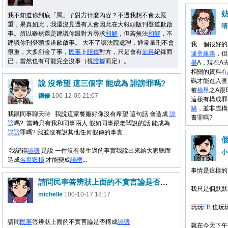
妨
我不知道你到底「罵」了對方什麼內容？不過我想不會太嚴
重，果真如此，我還沒見過有人會因此在大報頭版刊登道歉啟
晴
事。所以雖然還是建議你跟對方尋求
和解
，但若無法
和解
，不
建議你刊登頭版道歉啟事。 大不了讓法院處理，通常量刑不會
我一個很好的
很重，大多罰金了事，
民事
上
賠償
對方，只是會有
前科
紀錄而
違章建築
，但
已，當然也有可能完全沒事（視
證據
而定）。
舉
A，現在A
相關的資料在
碼才能進入查
說 沒希望 這三個字 能成為 誹謗罪嗎?
被
檢舉
之A跟
德修
100-12-06 21:07
這樣有構成罪
築
，並非虛構
我跟同事聊天時 我說這家餐廳好像沒有希望 這句話 會造成
誹
書罪嗎?
謗
嗎? 當時只有我和同事兩人 假如同事跟老闆說的話 能成為
誹謗
罪嗎? 我並沒有說其他任何假傳的事實...
我記得
誹謗
是說 一件沒有發生過的事實我說出來給大家聽而
小
造成
名譽
毀損
才能變成
誹謗
...
事情是這樣的
請問民事答辨狀上面的不實言論是否構成誹謗
我只是個默默
michelle
100-10-17 18:17
玩玩
FB
也玩
請問
民事
答辨狀上面的不實言論是否構成
誹謗
就在今天下午