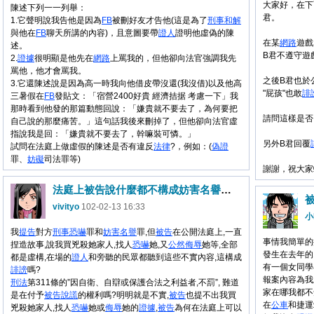
大家好，在下
陳述下列一一列舉：
君。
1.它聲明說我告他是因為
FB
被刪好友才告他(這是為了
刑事
和解
與他在
FB
聊天所講的內容)，且意圖要帶
證人
證明他虛偽的陳
在某
網路
遊戲
述。
B君不遵守遊
2.
證據
很明顯是他先在
網路
上罵我的，但他卻向法官強調我先
罵他，他才會罵我。
之後B君也於
3.它還陳述說是因為高一時我向他借皮帶沒還(我沒借)以及他高
"屁孩"也敢
誹
三暑假在
FB
發貼文：「宿營2400好貴 經濟拮据 考慮一下」我
那時看到他發的那篇動態回說：「嫌貴就不要去了，為何要把
請問這樣是否
自己說的那麼痛苦。」這句話我後來刪掉了，但他卻向法官虛
指說我是回：「嫌貴就不要去了，幹嘛裝可憐。」
另外B君回覆
試問在法庭上做虛假的陳述是否有違反
法律
?，例如：(
偽證
罪、
妨礙
司法罪等)
謝謝，祝大家
法庭上被告說什麼都不構成妨害名譽嗎?
vivityo
102-02-13 16:33
小
我
提告
對方
刑事
恐嚇
罪和
妨害
名譽
罪,但
被告
在公開法庭上,一直
事情我簡單的
捏造故事,說我買兇殺她家人,找人
恐嚇
她,又
公然
侮辱
她等,全部
發生在去年的
都是虛構,在場的
證人
和旁聽的民眾都聽到這些不實內容,這構成
有一個女同學
誹謗
嗎?
報案內容為我
刑法
第311條的”因自衛、自辯或保護合法之利益者,不罰”, 難道
家在哪我都不
是在付予
被告
說謊
的權利嗎?明明就是不實,
被告
也提不出我買
在
公車
和捷運
兇殺她家人,找人
恐嚇
她或
侮辱
她的
證據
,
被告
為何在法庭上可以