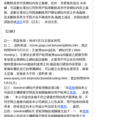
有刪除其所代管網站內容之義務。此外，另查無其他法 令依
據，可認數位電信公司對用戶負有刪除其所代管網站內容之義
務。是數位電信公司既無刪除用戶網址網站內容之作為義務，
其未刪除系爭文字照片自不構成作為 義務之違反，亦因此無所
謂故意或
過失
可言（註五），亦須注意。
【註解】
註一：問題來源：96年5月31日朋友所問。
註 二：資料來源：home.gogo.net.tw/user/gitt/idc.htm，查訪
時間96年5月31日；又速博sparq認為「網站代管 ( Web
Hosting )」主要供企業用戶租用速博sparq伺服器之硬碟空間
來放置企業網站之網站架設服務；企業用戶可以在任何時間、
隨時透過Internet連線到速博之伺 服器進行網頁內容更新；企
業擁有屬於自己的專屬網站，可以建立企業知名度而言，兩者
之定義，並無多大不同（資料來 源：
www.sparq.com.tw/products/webhosting.html，查訪時間96年
5月31日）。
註三：Seednet 網站代管租用條款第1條：「本
業務
係指本公
司提供主機硬碟空間及其相關服務供用戶租用之
業務
。」及第
2條：「本公司提供各種不同之硬碟空間供用戶選擇租 用，不
同空間之服務功能依本公司網頁上公告為準。用戶如有特殊需
求者，得依規定向本公司提出申請並支付
費用
。」參照。
註四：Seednet網站代 管租用條款相關條文如下：一、本
業務
係指本公司提供主機硬碟空間及其相關服務供用戶租用之
業