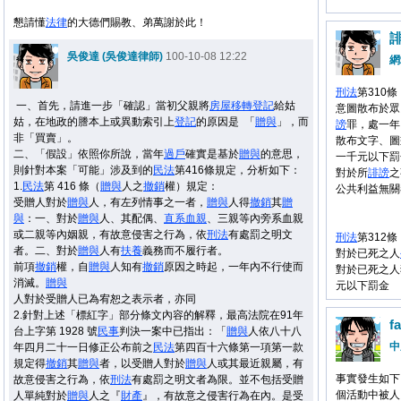
懇請懂
法律
的大德們賜教、弟萬謝於此！
吳俊達 (吳俊達律師)
100-10-08 12:22
網
刑法
第310條
一、首先，請進一步「確認」當初父親將
房屋
移轉
登記
給姑
意圖散布於眾
姑，在地政的謄本上或異動索引上
登記
的原因是 「
贈與
」，而
謗
罪，處一年
非「買賣」。
散布文字、圖
二、「假設」依照你所說，當年
過戶
確實是基於
贈與
的意思，
一千元以下罰
則針對本案「可能」涉及到的
民法
第416條規定，分析如下：
對於所
誹謗
之
1.
民法
第 416 條（
贈與
人之
撤銷
權）規定：
公共利益無關
受贈人對於
贈與
人，有左列情事之一者，
贈與
人得
撤銷
其
贈
與
：一、對於
贈與
人、其配偶、
直系血親
、三親等內旁系血親
或二親等內姻親，有故意侵害之行為，依
刑法
有處罰之明文
刑法
第312條
者。二、對於
贈與
人有
扶養
義務而不履行者。
對於已死之人
前項
撤銷
權，自
贈與
人知有
撤銷
原因之時起，一年內不行使而
對於已死之人
消滅。
贈與
元以下罰金
人對於受贈人已為宥恕之表示者，亦同
2.針對上述「標紅字」部分條文內容的解釋，最高法院在91年
f
台上字第 1928 號
民事
判決一案中已指出：「
贈與
人依八十八
中
年四月二十一日修正公布前之
民法
第四百十六條第一項第一款
規定得
撤銷
其
贈與
者，以受贈人對於
贈與
人或其最近親屬，有
事實發生如下
故意侵害之行為，依
刑法
有處罰之明文者為限。並不包括受贈
個活動中被人
人單純對於
贈與
人之『
財產
』，有故意之侵害行為在內。是受