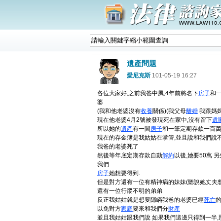
遺產問題
愛尼克斯
101-05-19 16:27
各位大家好,之前我爸中風,4年前將名下
房子
和
婆
(我和他老婆沒有
收養
關係)(我父母
離婚
我跟媽媽
現在他老婆4月2號被發現死在家中,沒有留下
遺
所以她的
遺產
有一間
房子
和一筆定期存款一百
現在的存金簿是我姑姑在掌管,並且說和我們說
我爸的老婆死了
然後等年底定期存款自動
解約
以後,她要50萬 
我們
房子
她想要得到.
但是對方還有一位有精神病的妹妹(聽說她丈夫
還有一位行蹤不明的弟弟
反正我姑姑就是想要隱瞞我爸的老婆已經
死亡
以免對方
家庭
要來和我們分
財產
並且我姑姑跟我們說 如果我們這邊只得到一半,