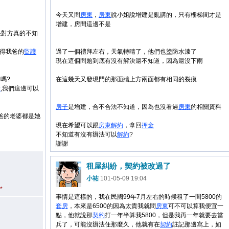
今天又問
房東
，
房東
說小姐說增建是亂講的，只有樓梯間才是
增建，房間這邊不是
果對方真的不知
取得我爸的
監護
過了一個禮拜左右，天氣轉晴了，他們也塗防水漆了
現在這個問題到底有沒有解決還不知道，因為還沒下雨
嗎?
在這幾天又發現門的那面牆上方兩面都有相同的裂痕
產
,我們這邊可以
房子
是增建，合不合法不知道，因為也沒看過
房東
的相關資料
爸的老婆都是她
現在希望可以跟
房東
解約
，拿回
押金
不知道有沒有辦法可以
解約
?
謝謝
租屋糾紛，契約被改過了
小祐
101-05-09 19:04
*
事情是這樣的，我在民國99年7月左右的時候租了一間5800的
套房
，本來是6500的因為太貴我就問
房東
可不可以算我便宜一
點，他就說那
契約
打一年半算我5800，但是我再一年就要去當
兵了，可能沒辦法住那麼久，他就有在
契約
註記那邊寫上，如