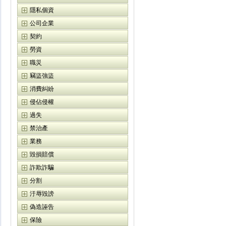
隱私個資
公司企業
契約
勞資
職災
竊盜強盜
消費糾紛
侵佔侵權
過失
禁治產
業務
毀損賠償
詐欺詐騙
分割
汙辱毀謗
偽造誣告
保險