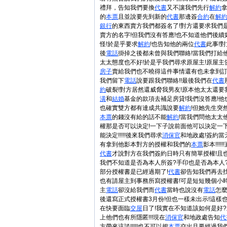
禮拜，告知我們要換
代書
又不讓我們先行
解約
的
本票
且並說要先到新的
代書
那邊簽
合約
在
解
銀行
的東西賣方我們都簽名了!對方還要求我們
賣方的名字!但我們沒有答應!也不知道他們後續
怪!於是乎要求
解約
!也告知他的兩位
代書
此事!
後
電話
掛掉之後都未曾與我們聯絡!當我們打給
太太態度也不好!於是乎我們尋求原屋主!原屋主
房子
賣給我們也不曉得這件事情還有也未拿到訂
我們留下
電話
說要跟我們聯絡!!最後我們在
代書
約
破裂!對方居然還威脅我男友!原本他太太還要
潢
和
結婚
基金的款項去補足房貸!我們沒答應!
也確實雙方都有達成共識說要
解約
!但她先生突
本票
的錢沒有給的話不能
解約
!當我們問他太太
權那是否可以決定!一下子說前面他可以決定一
能決定!!!!!後來我們尋求
消保官
和地政處!簽約當
有拿到他影本對方的授權和我們的
本票
影本!!!!!
代書
才說對方在我們簽約日時只有簡單授權!且也已
我們不知道是否為本人所簽?手印也是否為本人?
部分授權書是已經過期了!
代書
卻告知我們再去
也有請屋主到事務所寫授權書!可是短短幾個小時
主
電話
卻沒給我們而
代書
當時也說沒有
電話
怎
後還寫正式授權書3月份!但也一樣未出示!這樣
在快要面臨
交屋
日了!我實在不知道該如何是好
上他們也有所隱匿!!!現在
消保官
和地政處告知
代
方帶來這談!!!!!也不可以把
本票
交出且要經過我