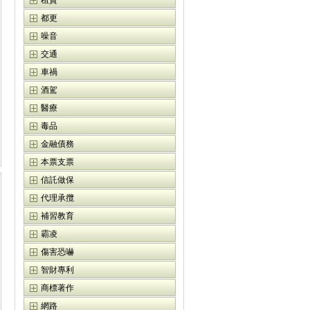
租賃
都更
噪音
交通
車禍
酒駕
醫療
毒品
金融債務
本票支票
信託做保
代理承攬
補習教育
霸凌
傷害恐嚇
智財專利
商標著作
網路