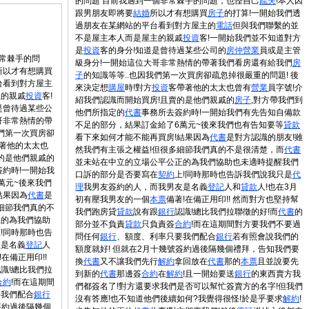
的問題 目前我遇到一個非常棘手的問題，也怪自己
疏失
!本人因
跟男朋友即將要
結婚
所以才有想購買
房子
的打算!一開始我們透
過朋友在某網站的平台看到對方屋主的
電話
但與我們聯繫的並
不是屋主本人而是屋主的親戚
投資
客!一開始我們並不知道對方
是
投資
客的身分!知道是曾待過某些公司的
房仲
營業
員或是主管
非常棘手的問
級身分!一開始這位大哥非常熱情的帶著我們看房還有給我們
房
所以才有想購買
子
的知識等等..也因我們第一次買房卻疏忽掉很嚴重的問題! 後
台看到對方屋主
來決定想
購屋
時!對方
投資
客帶著他的太太也曾有
營業
員字號!介
主的親戚
投資
客!
紹我們認識而開始買房!且賣的是他們親戚的
房子
,對方帶我們到
是曾待過某些公
他們所指定的
代書
事務所去簽約時!一開始我們有先告知自備款
哥非常熱情的帶
不足的部分，結果訂金給了6萬元~後來我們也有告知要等
貸款
我們第一次買房卻
看下來如何才能不能再買房!結果因為
代書
是對方認識的朋友!雖
帶著他的太太也
然我們有主張之權益!但很多細節我們真的不是很清楚，而
代書
賣的是他們親戚的
並未站在中立的立場公平公正的為我們協助也未適時提醒我們
簽約時!一開始我
口訴的部分是否要寫在
契約
上!同時那時也告訴我們說我只是
代
萬元~後來我們
理
我男友簽約的人，而我男友是名義
登記
人和
貸款
人!也在3月
結果因為
代書
是
初有壓我男友的一個
本票
備著!在備正用印!! 然而對方也堅持幫
細節我們真的不
我們跑房貸
貸款
說有跟
銀行
認識!總比我們拉聯徵的好!而
代書
的
正的為我們協助
部分並不負責
貸款
只負責簽
合約
!而在這期間對方要我們不要過
!同時那時也告
問任何
銀行
、額度、利率只要我們配合
銀行
若有照會說我們的
友是名義
登記
人
額度就好! 但就在2月十幾號簽約過後隔幾個禮拜，告知我們要
!在備正用印!!
換
代書
又不讓我們先行
解約
拿回放在
代書
那的
本票
且並說要先
識!總比我們拉
到新的
代書
那邊簽
合約
在
解約
!且一開始要送
銀行
的東西賣方我
合約
!而在這期間
們都簽名了!對方還要求我們是否可以幫忙簽賣方的名字!但我們
要我們配合
銀行
沒有答應!也不知道他們後續如何?我覺得很怪!於是乎要求
解約
!
簽約過後隔幾個