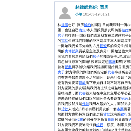
林律師您好: 買房
小珍
101-03-19 01:21
林
律師
您好: 買房
解約
的問題 目前我遇到一個
題，也怪自己
疏失
!本人因跟男朋友即將要
結婚
房子
的打算!一開始我們透過朋友在某網站的平
的
電話
但與我們聯繫的並不是屋主本人而是屋
一開始我們並不知道對方是
投資
客的身分!知道
司的
房仲
營業
員或是主管及身分!一開始這位大
著我們看房還有給我們
房子
的知識等等..也因
疏忽掉很嚴重的問題! 後來決定想
購屋
時!對方
曾有
營業
員字號!介紹我們認識而開始買房!且
房子
,對方帶我們到他們所指定的
代書
事務所去
們有先告知自備款不足的部分，結果訂金給了6
也有告知要等
貸款
看下來如何才能不能再買房!
對方認識的朋友!雖然我們有主張之權益!但很多
是很清楚，而
代書
並未站在中立的立場公平公
也未適時提醒我們口訴的部分是否要寫在
契約
上
訴我們說我只是
代理
我男友簽約的人，而我男
和
貸款
人!也在3月初有壓我男友的一個
本票
備著
然而對方也堅持幫我們跑房貸
貸款
說有跟
銀行
認
聯徵的好!而
代書
的部分並不負責
貸款
只負責簽
對方要我們不要過問任何
銀行
、額度、利率只
若有照會說我們的額度就好! 但就在2月十幾號