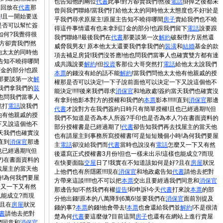
也告知他的兩位
代書
此事!對方卻賣我們!然後
電話
掛掉之後都未
拿回放在
代書
那
曾與我們聯絡!當我們打給他太太的同時他太太態度也不好!於是
約
!且一開始要送
乎我們尋求原屋主!原屋主告知不曉得哪間
房子
賣給我們也不曉
是否可以幫忙簽
得這件事情還有也未拿到訂金的部分!也跟我們留下
電話
說要跟
如何?我覺得很
我們聯絡!!最後我們在
代書
那要談第一次
解約
破裂!對方居然還
對方卻賣我們!然
威脅我男友! 原本他太太還要我們拿我們的
裝潢
和
結婚
基金的款
他太太的同時他
項去補足房貸!我們沒答應!他也問我們當事人也確實雙方都有達
告知不曉得哪間
成共識說要
解約
!但
投資
客那位大哥突然打
電話
給他太太說我們
金的部分!也跟
本票
的錢沒有給的話不能
解約
!當我們問他太太他有他親戚的授
那要談第一次
解
權那是否可以決定!一下子說前面他可以決定一下又說這個他不
我們拿我們的
裝
能決定!!!!!後來我們尋求
消保官
和地政處!簽約當天我們也確實沒
他也問我們當事人
有拿到他影本對方的授權和我們的
本票
影本!!!!!!直到
消保官
那邊
然打
電話
說我們
代書
才說對方在我們簽約日時只有簡單授權!且也已經過期!!(但
他有他親戚的授
我們不知道是否為本人所簽?手印也是否為本人?)在書面資料的
下又說這個他不
部分授權書是已經過期了!
代書
卻告知我們再去找屋主的當天他
天我們也確實沒
也有請屋主到事務所寫授權書!可是短短幾個小時!為何我們要屋
!直到
消保官
那邊
主
電話
卻沒給我們而
代書
當時也說沒有
電話
怎麼又一下又有然
經過期!!(但
後還寫正式授權書3月份!但也一樣未出示!這樣也能成立?而現
)在書面資料的
在快要面臨
交屋
日了!我實在不知道該如何是好?且在
房屋
狀況
找屋主的當天他
上他們也有所隱匿!!!現在
消保官
和地政處告知
代書
請他去把對
!為何我們要屋
方帶來這談!!!!!也不可以把
本票
交出且要經過我們同意和
消保官
麼又一下又有然
那邊告知!不然我們有權
提告
!和申訴!今天
代書
打來說
本票
的部
也能成立?而現
分他出錢!原本的八萬降到6萬6!並要我們在
消保官
面前別提及
?且在
房屋
狀況
錢的事?
本票
的錢!他會帶去!
本票
也會還給我們並
解約
!不是很清
書
請他去把對
楚為何
代書
要這麼做?目前這間
房子
也還有在網站上進行賣屋
們同意和
消保官