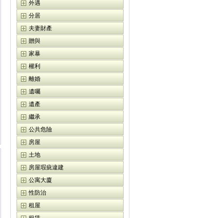
外遇
分居
夫妻財產
贈與
家暴
權利
離婚
遺囑
遺產
繼承
公共危險
房屋
土地
房屋瑕疵違建
公寓大廈
性防治
租屋