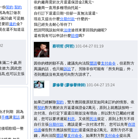
依約廠商需於次月退還保證金2萬元~
一份
契約
契約
但廠商一直用多種理由托延~
 因為有訂做衣
自行訂下退還日期~但卻一直無法退還~
滿20歲 可是她
現在又提出什麼
分期付款
~什麼的~
是要賠
違約
金?
我已經失去耐心等待了!
現在還不知道這
想請問我該如何依
法律
途徑來要回我的錢呢?
還有我有可以申請什麼
賠償
嗎?
02
蔡明哲 (阿哲)
101-04-27 01:19
未滿二十歲,所
因你的標的額不高，建議先向法院
聲請
發
支付命令
，但若對方
生效力,因此您
異議的話，也只能
訴訟
了。另除非你可能有「所失利益」外，
過高,也可以主張
否則應該沒有其他可向對方請求了。
廖修譽 (廖修譽律師)
101-04-27 15:24
如果已經解除
契約
，雙方應回復原狀至如同未訂約的情形。依
照
契約
對方應於次月返還保證金2萬元，原則上就應該按時ㄧ
份才到期 因為
次付清。自行定下退還日期並沒有理由，所以對方已屬給付遲
用
手機
講
電話
講
延，您可以要求遲延
利息
。又依照
民法
規定，原則上對方不得
自行主張
分期付款
，應該是要一次付清才對。 您可以先寄
存證
然後唱歌唱一整
信函
催告對方應該按照
契約
退還保證金2萬元。若對方仍不退
錢，再向法院
聲請
發
支付命令
。如果對方對
支付命令
提出異