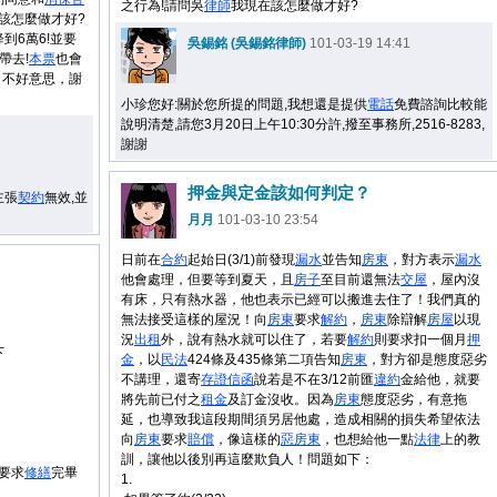
之行為!請問吳
律師
我現在該怎麼做才好?
在該怎麼做才好?
到6萬6!並要
吳錫銘 (吳錫銘律師)
101-03-19 14:41
帶去!
本票
也會
 不好意思，謝
小珍您好:關於您所提的問題,我想還是提供
電話
免費諮詢比較能
說明清楚,請您3月20日上午10:30分許,撥至事務所,2516-8283,
謝謝
押金與定金該如何判定？
主張
契約
無效,並
月月
101-03-10 23:54
日前在
合約
起始日(3/1)前發現
漏水
並告知
房東
，對方表示
漏水
他會處理，但要等到夏天，且
房子
至目前還無法
交屋
，屋內沒
有床，只有熱水器，他也表示已經可以搬進去住了！我們真的
無法接受這樣的屋況！向
房東
要求
解約
，
房東
除辯解
房屋
以現
況
出租
外，說有熱水就可以住了，若要
解約
則要求扣一個月
押
下
金
，以
民法
424條及435條第二項告知
房東
，對方卻是態度惡劣
不講理，還寄
存證信函
說若是不在3/12前匯
違約
金給他，就要
將先前已付之
租金
及訂金沒收。因為
房東
態度惡劣，有意拖
延，也導致我這段期間須另居他處，造成相關的損失希望依法
日
向
房東
要求
賠償
，像這樣的
惡
房東
，也想給他一點
法律
上的教
訓，讓他以後別再這麼欺負人！問題如下：
將要求
修繕
完畢
1.