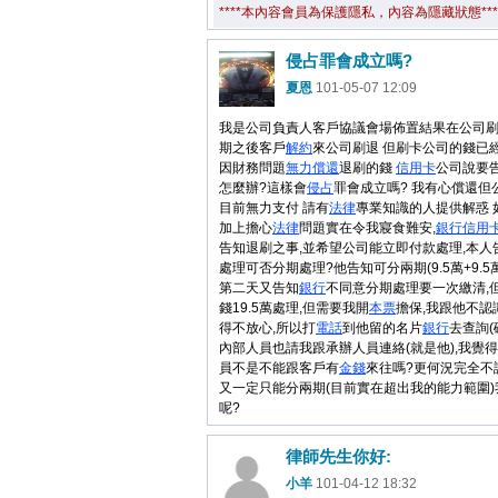
****本內容會員為保護隱私，內容為隱藏狀態***
侵占罪會成立嗎?
夏恩
101-05-07 12:09
我是公司負責人客戶協議會場佈置結果在公司刷
期之後客戶
解約
來公司刷退 但刷卡公司的錢已
因財務問題
無力償還
退刷的錢
信用卡
公司說要
怎麼辦?這樣會
侵占
罪會成立嗎? 我有心償還但
目前無力支付 請有
法律
專業知識的人提供解惑 
加上擔心
法律
問題實在令我寢食難安,
銀行
信用
告知退刷之事,並希望公司能立即付款處理,本人
處理可否分期處理?他告知可分兩期(9.5萬+9.5萬=
第二天又告知
銀行
不同意分期處理要一次繳清,
錢19.5萬處理,但需要我開
本票
擔保,我跟他不認
得不放心,所以打
電話
到他留的名片
銀行
去查詢(
內部人員也請我跟承辦人員連絡(就是他),我覺
員不是不能跟客戶有
金錢
來往嗎?更何況完全不
又一定只能分兩期(目前實在超出我的能力範圍
呢?
律師先生你好:
小羊
101-04-12 18:32