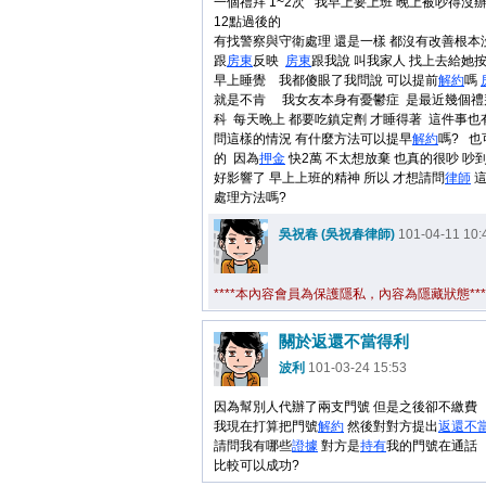
一個禮拜 1~2次 我早上要上班 晚上被吵得沒
12點過後的
有找警察與守衛處理 還是一樣 都沒有改善根本
跟
房東
反映
房東
跟我說 叫我家人 找上去給她
早上睡覺 我都傻眼了我問說 可以提前
解約
嗎
就是不肯 我女友本身有憂鬱症 是最近幾個禮
科 每天晚上 都要吃鎮定劑 才睡得著 這件事也
問這樣的情況 有什麼方法可以提早
解約
嗎? 也
的 因為
押金
快2萬 不太想放棄 也真的很吵 吵
好影響了 早上上班的精神 所以 才想請問
律師
這
處理方法嗎?
吳祝春 (吳祝春律師)
101-04-11 10:
****本內容會員為保護隱私，內容為隱藏狀態***
關於返還不當得利
波利
101-03-24 15:53
因為幫別人代辦了兩支門號 但是之後卻不繳費
我現在打算把門號
解約
然後對對方提出
返還
不
請問我有哪些
證據
對方是
持有
我的門號在通話
比較可以成功?