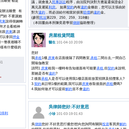
辦法睡覺 都是
議，就會進入
民事
訴訟
程序，由法院判決對方應返還保證金2
萬元及遲延
利息
。 如果
契約
內有
違約
金條款，您可以主張由於
沒辦法睡覺 有
對方
違約
，而必須給付相當於損害
賠償
的
違約
金。
按門鈴 不要讓她
(參照
民法
第229、250、259、318條)
房東
說得很婉轉
（本回覆由本所陳奕君學習
律師
協助整理）
拜才去看精神
有跟
房東
講 請
房屋租賃問題
可以拿回
押金
到一整夜都睡不
醫生
101-04-10 20:09
樣有什麼樣的
您好
我
承租
1樓,
房東
在店面後隔了四間教室,
承租
二間出去,一間自己
41
開瑜伽教室
請問1.
房東
租我一樓時有告知後面有可能要
承租
,但
契約
未說明,
那她是否有
違約
?
*
2.後面
承租
人是否可以使用我1樓店面前放置招牌及招攬客人?
3.
契約
未註明1樓的範圍,我可以跟
房東
收取後面的
房租
費嗎?
4.我如何做才可以提前
解約
並不會
違約
吳律師您好:不好意思
當得利
小珍
101-03-19 01:43
吳
律師
您好:不好意思打擾您!想向您詢問有關與
投資
客買房
解約