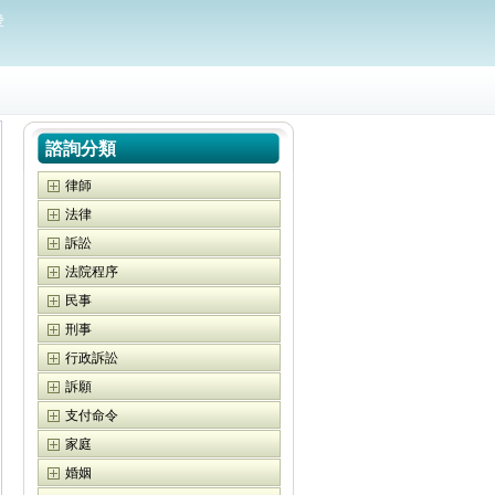
愛
諮詢分類
律師
法律
訴訟
法院程序
民事
刑事
行政訴訟
訴願
支付命令
家庭
婚姻