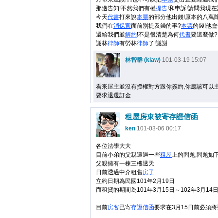
那邊告知!不然我們有權
提告
!和申訴!請問我現
今天
代書
打來說
本票
的部分他出錢!原本的八萬降
我們在
消保官
面前別提及錢的事?
本票
的錢!他會
還給我們並
解約
!不是很清楚為何
代書
要這麼做?
謝林
律師
有勞林
律師
了!謝謝
林智群 (klaw)
101-03-19 15:07
看來屋主並沒有授權對方跟你簽約,你應該可以
要求退還訂金
租屋房東被寄存證信函
ken
101-03-06 00:17
各位法學大大
目前小弟的父親遭遇一些
租屋
上的問題,問題如
父親擁有一棟三樓透天
日前透過中介租售
房子
立約日期為民國101年2月19日
而租貸的期間為101年3月15日～102年3月14
目前
房客
已寄
存證信函
要求在3月15日前必須