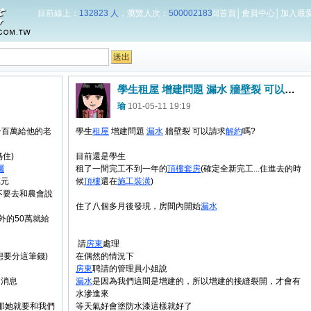
目前線上：
132823 人
，瀏覽人次：
500002183
回首頁
│
會員中心
│
加入最
學生租屋 增建問題 漏水 牆壁裂 可以請求解約嗎?
瑜
101-05-11 19:19
一百萬給他的老
學生
租屋
增建問題
漏水
牆壁裂 可以請求
解約
嗎?
住)
目前還是學生
囑
租了一間完工不到一年的
頂樓
套房
(確定全新完工...住進去的時
萬元
候
頂樓
還在
施工
裝潢
)
不要去和農會說
住了八個多月後發現，房間內開始
漏水
另外的50萬就給
請
房東
處理
想要分這筆錢)
在偶然的情況下
房東
聘請的管理員小姐說
的消息
漏水
是因為我們這間是增建的，所以增建的接縫裂開，才會有
水滲進來
那她就要和我們
等天氣好會塗防水漆這樣就好了