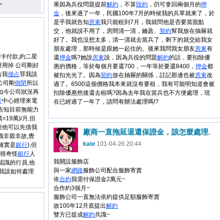
果因為兵役問題提前
解約
，不算
毀約
，仍可拿回兩個月的
押
*
金
，後來過了一年，民國100年7月的時候我的兵單就來了，於
是乎我就告知
房東
我只能租到7月，我就問他是否要當面點
交，他就說不用了，房間清一清，鑰匙、
契約
幫我放在抽屜就
好了。我也沒想太多，清一清就去當兵了，剩下的就交給我女
朋友處理，那時候是跟她一起住的。後來我問我女朋友
房東
有
卡付款,約二星
還
押金
嗎?她說
房東
說，因為兵役的問題
解約
的話，要扣除優
經用掉 公司剛好
惠的價格，等於每個月要還700，一年等於要還8400，
押金
都
告我
侵占
罪我該
被扣光光了。因為
契約
放在抽屜的關係，註記那邊也被
房東
改
公司剛
倒閉
所以
過了。6500這個價格我本來就沒有要租，我有可能明知道會被
如今公司狀況再
扣除優惠然後還去租嗎?因為去年我在當兵也不方便處理，現
卡
中心經理來電
在已經過了一年了，請問有辦法處理嗎!?
告知目前無能力
19萬)/月,但
但他可以先借我
廠商一直拖延退還保證金，該怎麼處理.
識非親非故,覺
kate
101-04-26 20:44
確實是
銀行
),但
得很奇怪
銀行
人
我開設服飾店
認識的行員,他
與一家
網路
服飾公司配合服飾寄賣
)我該如何處理
依
合約
我需付保證金2萬元~
合作約3個月~
服飾公司一直無法依約提供足額服飾寄賣
故100年12月底提出
解約
雙方已提成
解約
共識~