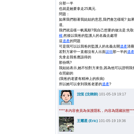
分那一半
也就是她要拿走25萬元.
問題：
如果我們順著我姑姑的意思,我們會怎樣呢? 如
道,
我們就這樣一帆風順?我自己想要的做法是:先
權
,然後以我爸的監護人的名義去處理
這
遺產
的問題
可是我可以以我爸的監護人的名義去開
遺產
清冊
若對方家中一直都沒有人出面
認領
那一半的
遺
先拿走我爸應該得的
那份嗎?
我姑姑表示,她不怕對方來告,因為他可以證明我
在照顧的
(我爸的老婆有精神上的疾病)
所以她可以拿到我爸老婆的
遺產
?
沈恆 (沈律師)
101-05-19 19:17
****本內容會員為保護隱私，內容為隱藏狀態***
王耀星 (Eric)
101-05-19 19:36