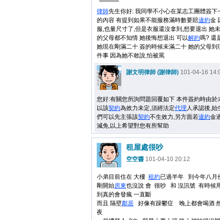
律師
先生你好: 我同學不小心在某志工團體簽下
的內容 有提到如果不能服務滿時數要賠
違約
金
服,也量尺寸了,但是衣服還沒拿到,想要退出 她未
的父母都不知情 她後悔想退出 可以
解約
嗎? 還
她現在剛滿二十 簽的時候未滿二十 她的父母到
件事 因為她不敢說,怕被罵
謝文明律師 (謝律師)
101-04-16 14:
您好:有關您所詢問題回覆如下 本件簽約時由於
以該
契約
為效力未定,須經法定
代理
人承認後,始
們可以先主張該
契約
不生效力,另方面若
違約
金
減免,以上希望對您有所幫助
租屋處很吵
空空醬
101-04-10 20:12
小弟目前住在 大樓
租約
已過半年 到今年八月
剛開始
房東
也沒說 會 很吵 和 沒訊號 有時候
到真的會發瘋 一直斷
而且 隔壁
鄰居
好像有躁鬱症 晚上都會喝酒 
夜