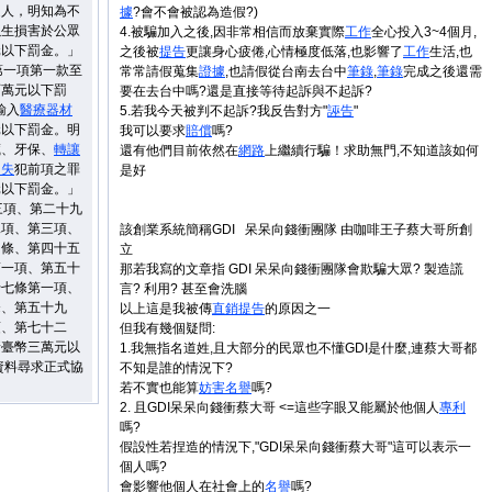
之人，明知為不
據
?會不會被認為造假?)
以生損害於公眾
4.被騙加入之後,因非常相信而放棄實際
工作
全心投入3~4個月,
元以下罰金。」
之後被
提告
更讓身心疲倦,心情極度低落,也影響了
工作
生活,也
第一項第一款至
常常請假蒐集
證據
,也請假從台南去台中
筆錄
,
筆錄
完成之後還需
百萬元以下罰
要在去台中嗎?還是直接等待起訴與不起訴?
輸入
醫療器材
5.若我今天被判不起訴?我反告對方"
誣告
"
元以下罰金。明
我可以要求
賠償
嗎?
藏、牙保、
轉讓
還有他們目前依然在
網路
上繼續行騙！求助無門,不知道該如何
過失
犯前項之罪
是好
元以下罰金。」
三項、第二十九
二項、第三項、
該創業系統簡稱GDI 呆呆向錢衝團隊 由咖啡王子蔡大哥所創
四條、第四十五
立
第一項、第五十
那若我寫的文章指 GDI 呆呆向錢衝團隊會欺騙大眾? 製造謊
十七條第一項、
言? 利用? 甚至會洗腦
條、第五十九
以上這是我被傳
直銷
提告
的原因之一
項、第七十二
但我有幾個疑問:
新臺幣三萬元以
1.我無指名道姓,且大部分的民眾也不懂GDI是什麼,連蔡大哥都
資料尋求正式協
不知是誰的情況下?
若不實也能算
妨害
名譽
嗎?
2. 且GDI呆呆向錢衝蔡大哥 <=這些字眼又能屬於他個人
專利
嗎?
假設性若捏造的情況下,"GDI呆呆向錢衝蔡大哥"這可以表示一
個人嗎?
會影響他個人在社會上的
名譽
嗎?