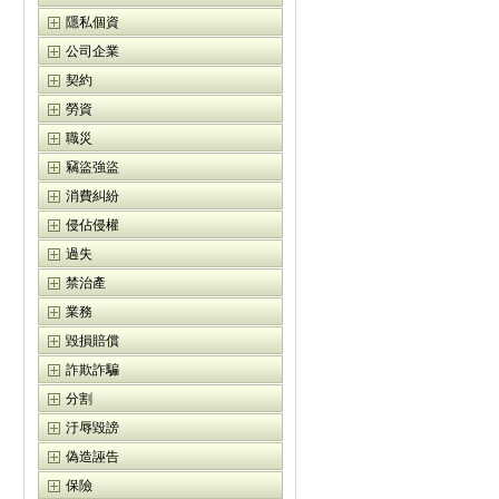
隱私個資
公司企業
契約
勞資
職災
竊盜強盜
消費糾紛
侵佔侵權
過失
禁治產
業務
毀損賠償
詐欺詐騙
分割
汙辱毀謗
偽造誣告
保險