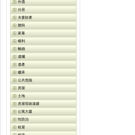
外遇
分居
夫妻財產
贈與
家暴
權利
離婚
遺囑
遺產
繼承
公共危險
房屋
土地
房屋瑕疵違建
公寓大廈
性防治
租屋