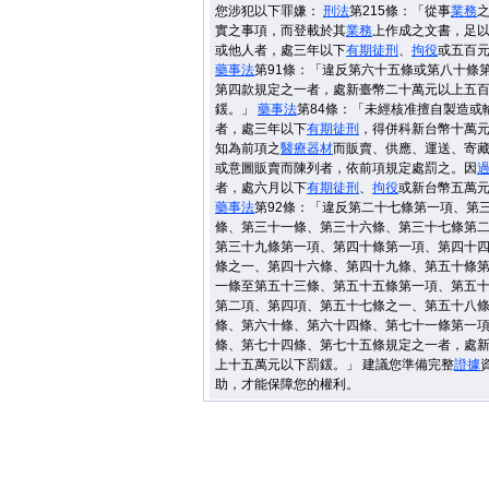
您涉犯以下罪嫌：
刑法
第215條：「從事
業務
實之事項，而登載於其
業務
上作成之文書，足
或他人者，處三年以下
有期徒刑
、
拘役
或五百
藥事法
第91條：「違反第六十五條或第八十條
第四款規定之一者，處新臺幣二十萬元以上五
鍰。」
藥事法
第84條：「未經核准擅自製造或
者，處三年以下
有期徒刑
，得併科新台幣十萬
知為前項之
醫療器材
而販賣、供應、運送、寄
或意圖販賣而陳列者，依前項規定處罰之。因
者，處六月以下
有期徒刑
、
拘役
或新台幣五萬
藥事法
第92條：「違反第二十七條第一項、第
條、第三十一條、第三十六條、第三十七條第
第三十九條第一項、第四十條第一項、第四十
條之一、第四十六條、第四十九條、第五十條
一條至第五十三條、第五十五條第一項、第五
第二項、第四項、第五十七條之一、第五十八
條、第六十條、第六十四條、第七十一條第一
條、第七十四條、第七十五條規定之一者，處
上十五萬元以下罰鍰。」 建議您準備完整
證據
助，才能保障您的權利。