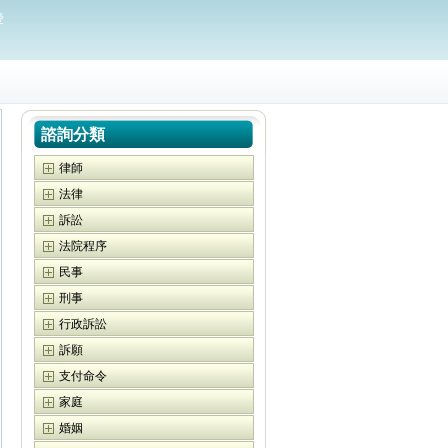
愛
諮詢分類
律師
法律
訴訟
法院程序
民事
刑事
行政訴訟
訴願
支付命令
家庭
婚姻