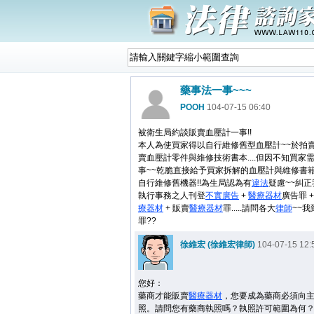
藥事法一事~~~
POOH
104-07-15 06:40
被衛生局約談販賣血壓計一事!!
本人為使買家得以自行維修舊型血壓計~~於拍
賣血壓計零件與維修技術書本....但因不知買家
事~~乾脆直接給予買家拆解的血壓計與維修書
自行維修舊機器!!為生局認為有
違法
疑慮~~糾
執行事務之人刊登
不實廣告
+
醫療器材
廣告罪 
療器材
+ 販賣
醫療器材
罪.....請問各大
律師
~~
罪??
徐維宏 (徐維宏律師)
104-07-15 12:
您好：
藥商才能販賣
醫療器材
，您要成為藥商必須向
照。請問您有藥商執照嗎？執照許可範圍為何？