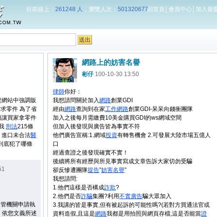
目前線上：
261248 人
，瀏覽人次：
501320677
回首頁
│
會員中心
│
加入最
網路上的妨害名譽
彬仔
100-10-30 13:50
律師
你好：
賣網站中強調販
我想請問關於加入
網路
創業GDI
需求零件 為了省
經由
網路
查詢到在家
工作
網路
創業GDI-呆呆向錢衝團隊
籍讓買家拿零件
加入之後每月需繳費10美金購買GDI的ws網域空間
正我
刑法
215條
但加入後發現與廣告皆為事實不符
+ 進口未合法
醫
他們廣告宣稱:1.網域
投資
有轉售機會 2.可發展大陸市場五億人
我到底犯了哪條
口
經過查證之後發現確實不實！
後續將所有經歷與所見事實寫成文章告訴大家切勿受騙
51
卻反慘遭團隊
提告
”
妨害
名譽
”
我想請問:
1.他們這樣是否構成
詐欺
?
2.他們是否
詐騙
集團?利用
不實廣告
騙大眾加入
主管機關申請執
3.我講的皆是事實,但有被起訴的可能性嗎?(若對方買通法官或
 依您文義所述
資料造假,且這是
網路
我都是用拍照與網頁存檔,這是否能當
證