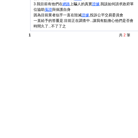
3.我目前有他們在
網路
上騙人的真實
證據
,我該如何請求政府單
位協助
蒐證
與保護自身
因為目前業者似乎一直在毀滅
證據
,投訴公平交易委員會
一直給予的答覆是:目前正在調查中...讓我有點擔心他們是否會
時間久了...不了了之
1
共
2
筆