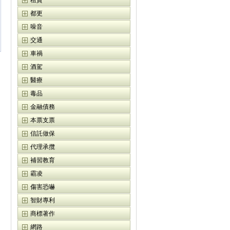
租賃
都更
噪音
交通
車禍
酒駕
醫療
毒品
金融債務
本票支票
信託做保
代理承攬
補習教育
霸凌
傷害恐嚇
智財專利
商標著作
網路