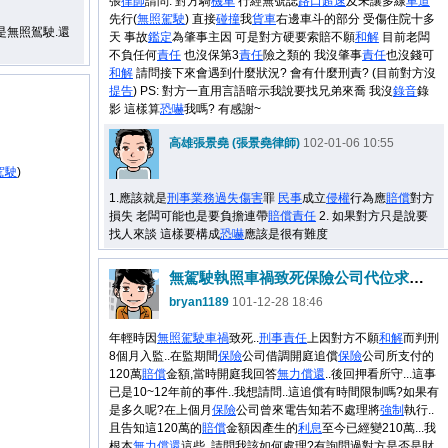
張
律師
請問: 對方騎
機車
行經無號誌
路口
超速
及未讓多線
車道
先行(
無照駕駛
) 直接
碰撞
我
貨車
右邊車斗的部分 受傷住院十多
是無照鴐駛.還
天 事故
鑑定
為肇事主因 可是對方硬要索賠不願
和解
目前老闆
不負任何
責任
也沒保第3
責任
險之類的 我沒肇事
責任
也沒錢可
和解
請問接下來會遇到什麼狀況? 會有什麼刑責? (目前對方沒
提告
) PS: 對方一直用言語暗示我說要找兄弟來喬 我沒
錄音
錄
影 這樣算
恐嚇
我嗎? 有感謝~
高雄張景堯 (張景堯律師)
102-01-06 10:55
駕駛
)
1.應該就是
刑事
業務
過失
傷害
罪
民事
成立
侵權
行為應
賠償
對方
損失 老闆可能也是要負擔連帶
賠償
責任
2. 如果對方只是說要
找人來談 這樣要構成
恐嚇
應該是很有難度
無駕駛執照車禍致死保險公司代位求償賠償金額.
bryan1189
101-12-28 18:46
年輕時因
無照駕駛
車禍
致死..
刑事
責任
上因對方不願
和解
而判刑
8個月入監..在監期間
保險
公司借調開庭追償
保險
公司所支付的
120萬
賠償
金額,當時開庭我回答
無力償還
..後回押看所守...這事
已是10~12年前的事件..我想請問..這追償有時間限制嗎?如果有
是多久呢?在上個月
保險
公司曾來電告知若不處理將
強制
執行..
且告知這120萬的
賠償
金額因產生的
利息
至今已經變210萬...我
根本
無力償還
這些..請問我該如何處理?有詢問過對方是否是財