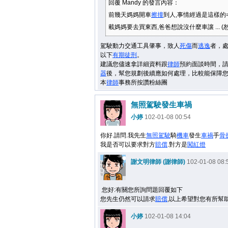
回覆 Mandy 的發言內容：
前幾天媽媽開車
擦撞
到人,事情經過是這樣的
載媽媽要去買東西,爸爸想說沒什麼車讓 ... (
駕駛動力交通工具肇事，致人
死傷
而
逃逸
者，
以下
有期徒刑
。
建議您儘速拿詳細資料跟
律師
預約面談時間，
器
後，幫您規劃後續應如何處理，比較能保障
本
律師
事務所按讚粉絲團
無照駕駛發生車禍
小婷
102-01-08 00:54
你好.請問.我先生
無照駕駛
騎
機車
發生
車禍
手
骨
我是否可以要求對方
賠償
.對方是
闖
紅燈
謝文明律師 (謝律師)
102-01-08 08:
您好:有關您所詢問題回覆如下
您先生仍然可以請求
賠償
,以上希望對您有所幫
小婷
102-01-08 14:04