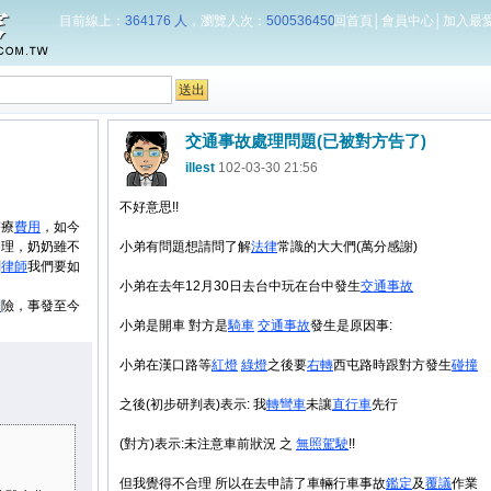
目前線上：
364176 人
，瀏覽人次：
500536450
回首頁
│
會員中心
│
加入最
交通事故處理問題(已被對方告了)
illest
102-03-30 21:56
不好意思!!
醫療
費用
，如今
審理，奶奶雖不
小弟有問題想請問了解
法律
常識的大大們(萬分感謝)
問
律師
我們要如
小弟在去年12月30日去台中玩在台中發生
交通事故
制
險，事發至今
小弟是開車 對方是
騎車
交通事故
發生是原因事:
小弟在漢口路等
紅燈
綠燈
之後要
右轉
西屯路時跟對方發生
碰撞
之後(初步研判表)表示: 我
轉彎車
未讓
直行車
先行
(對方)表示:未注意車前狀況 之
無照駕駛
!!
但我覺得不合理 所以在去申請了車輛行車事故
鑑定
及
覆議
作業