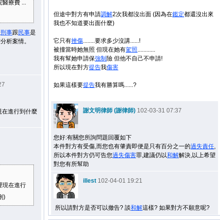
療費 ...
但途中對方有申請
調解
2次我都沒出面 (因為在
鑑定
都還沒出來
我也不知道要出面什麼)
您
刑事
跟
民事
是
它只有
挫傷
........要求多少沒講......!
確分析案情。
被撞當時她無照 但現在她有
駕照
............
我有幫她申請保
強制
險 但他不自己不申請!
所以現在對方
提告
我
傷害
27
如果這樣要
提告
我有勝算嗎......?
謝文明律師 (謝律師)
102-03-31 07:37
現在進行到什麼
您好:有關您所詢問題回覆如下
本件對方有受傷,而您也有肇責即便是只有百分之一的
過失
責任
,
所以本件對方仍可告您
過失
傷害
罪,建議仍以
和解
解決,以上希望
對您有所幫助
illest
102-04-01 19:21
理現在進行
刪)
所以請對方是否可以撤告? 談
和解
這樣? 如果對方不願意呢?