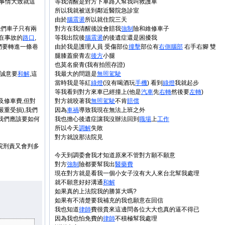
,事情大致就這
等我清醒是對方下車路人幫我叫救護車
所以我就被送到鄰近醫院急診室
由於
腦震盪
所以就住院三天
我們車子只有兩
對方在我清醒後說會賠我
強制
險和維修車子
說在事故的
路口
,
等我出院後
腦震盪
的後遺症還是困擾我
們要轉進一條巷
由於我是護理人員 受傷部位
撞擊
部位有
右側
腦部
右手右腳 雙
腿膝蓋瘀青左
後方
小腿
也莫名瘀青(我有拍照存證)
有誠意要
和解
,這
我最大的問題是
無照駕駛
當時我是等紅
綠燈
(沒有喝酒玩
手機
) 看到
綠燈
我就起步
等我看到對方來車已經撞上(他是
汽車
先
右轉
然後要
左轉
)
及修車費,但對
對方就咬著我
無照駕駛
不肯
賠償
重受損),我們
因為
車禍
導致我現在無法上班之外
,我們應該要如何
我也擔心後遺症讓我沒辦法回到
職場
上
工作
所以今天
調解
失敗
對方就說那法院見
院刑責又會判多
今天到調委會我才知道原來不管對方願不願意
對方
強制
險都要幫我出
醫藥費
現在對方就是看我一個小女子沒有大人來台北幫我處理
就不願意好好溝通
和解
如果真的上法院我的勝算大嗎?
如果有不清楚要我補充的我也願意在回信
我也知道
律師
費很貴來這邊問各位大大也真的逼不得已
因為我也怕免費的
律師
不積極幫我處理