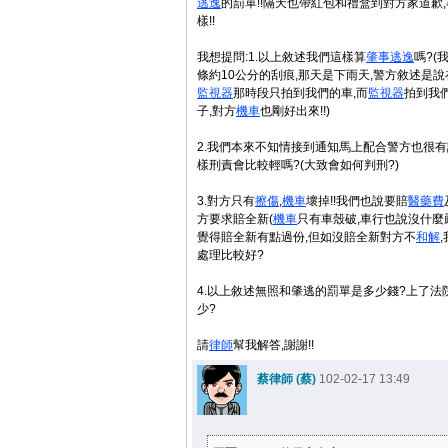
逃逸
的罰單!!隔天也帶紅包和禮盒到對方家道歉
樣!!
我想提問:1.以上敘述我們這樣算
肇事
逃逸
嗎?(
條約10公分的刮痕,那天是下雨天,警方敘述是
監視器
那時段只拍到我們的車,而
監視器
拍到我
子,對方
機車
也剛好出來!!)
2.我們本來不知情接到通知馬上配合警方也很
樣刑責會比較輕嗎?(大致會如何判刑?)
3.對方只有
擦傷
,
機車
壞掉!!我們也說要賠
醫藥費
方要求賠全新(
機車
只有車殼破,車行也說沒什麼嚴
覺得賠全新有點過份,但如沒賠全新對方不
和解
處理比較好?
4.以上敘述無照和肇逃的罰單是多少錢?上了法
少?
請
律師
幫我解答,謝謝!!
蔡律師 (蔡)
102-02-17 13:49