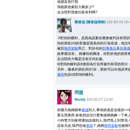
他朋友有打我
我能跟他索賠大概多少?
走法院對我會比較有利嗎?
陳俊溢 (陳俊溢律師)
102-03-19 16:
A對你的權利，及因為該案你應會被判決有罪
你的朋友(A)的受傷是因為你的行為造成，他沒
被罰
無照駕駛
而已，對於你的
刑事
責任
及
民事
效果都沒有。 根據你的陳述，你對於他的損害
走法院你大概是沒有任何好處。
你對B的權利及B會因為打你而被判有罪的部分
另外，傷者的朋友(B)打你，那妳可以向他請求
傷害
告訴(你對B的權利)。
問題
Mandy
102-02-17 13:34
前幾天媽媽開車
擦撞
到人,事情經過是這樣的=
要去買東西,爸爸想說沒什麼車讓媽媽練一下車,直
小時警方到家裡通知說撞到人,我們馬上到警局,
說改天談,我們也做
筆錄
了,媽媽
無照駕駛
也被開