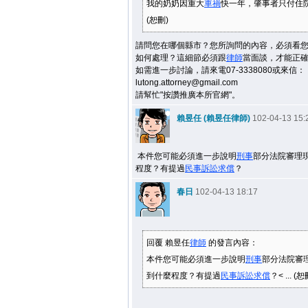
我的奶奶因重大
車禍
快一年，肇事者只付住院醫
(恕刪)
請問您在哪個縣市？您所詢問的內容，必須看
如何處理？這細節必須跟
律師
當面談，才能正
如需進一步討論，請來電07-3338080或來信：
lutong.attorney@gmail.com
請幫忙"按讚推廣本所官網"。
賴昱任 (賴昱任律師)
102-04-13 15:
本件您可能必須進一步說明
刑事
部分法院審理
程度？有提過
民事
訴訟
求償
？
春日
102-04-13 18:17
回覆 賴昱任
律師
的發言內容：
本件您可能必須進一步說明
刑事
部分法院審
到什麼程度？有提過
民事
訴訟
求償
？< ... (恕