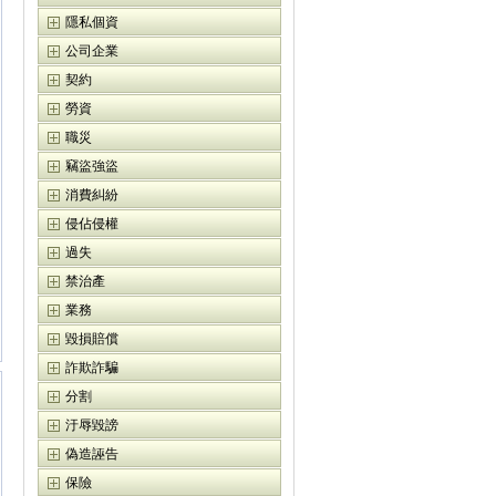
隱私個資
公司企業
契約
勞資
職災
竊盜強盜
消費糾紛
侵佔侵權
過失
禁治產
業務
毀損賠償
詐欺詐騙
分割
汙辱毀謗
偽造誣告
保險