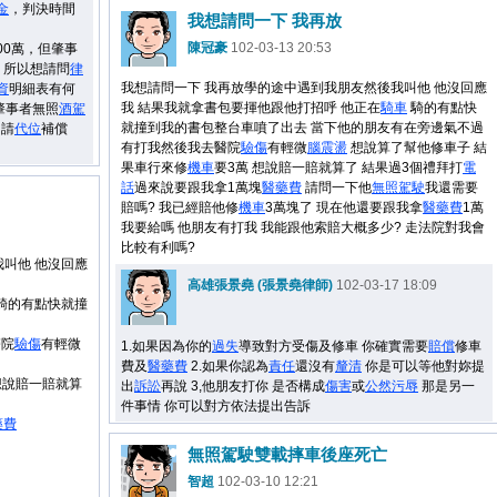
金
，判決時間
我想請問一下 我再放
陳冠豪
102-03-13 20:53
00萬，但肇事
，所以想請問
律
我想請問一下 我再放學的途中遇到我朋友然後我叫他 他沒回應
資
明細表有何
我 結果我就拿書包要揮他跟他打招呼 他正在
騎車
騎的有點快
而肇事者無照
酒駕
就撞到我的書包整台車噴了出去 當下他的朋友有在旁邊氣不過
申請
代位
補償
有打我然後我去醫院
驗傷
有輕微
腦震盪
想說算了幫他修車子 結
果車行來修
機車
要3萬 想說賠一賠就算了 結果過3個禮拜打
電
話
過來說要跟我拿1萬塊
醫藥費
請問一下他
無照駕駛
我還需要
賠嗎? 我已經賠他修
機車
3萬塊了 現在他還要跟我拿
醫藥費
1萬
我要給嗎 他朋友有打我 我能跟他索賠大概多少? 走法院對我會
比較有利嗎?
叫他 他沒回應
高雄張景堯 (張景堯律師)
102-03-17 18:09
騎的有點快就撞
醫院
驗傷
有輕微
1.如果因為你的
過失
導致對方受傷及修車 你確實需要
賠償
修車
費及
醫藥費
2.如果你認為
責任
還沒有
釐清
你是可以等他對妳提
想說賠一賠就算
出
訴訟
再說 3,他朋友打你 是否構成
傷害
或
公然
污辱
那是另一
件事情 你可以對方依法提出告訴
藥費
無照駕駛雙載摔車後座死亡
智超
102-03-10 12:21