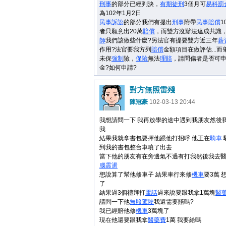
刑事
的部分已經判決，
有期徒刑
3個月可
易科罰
為102年1月2日
民事
訴訟
的部分我們有提出
刑事
附帶
民事
賠償
1
者只願意出20萬
賠償
，而雙方沒辦法達成共識
師
我們該做些什麼?另法官有提要雙方近三年
薪
作用?法官要我方列
賠償
金額項目在做評估...
未保
強制
險，
保險
無法
理賠
，請問傷者是否可
金?如何申請?
對方無照雷殘
陳冠豪
102-03-13 20:44
我想請問一下 我再放學的途中遇到我朋友然後我
我
結果我就拿書包要揮他跟他打招呼 他正在
騎車
到我的書包整台車噴了出去
當下他的朋友有在旁邊氣不過有打我然後我去
腦震盪
想說算了幫他修車子 結果車行來修
機車
要3萬 
了
結果過3個禮拜打
電話
過來說要跟我拿1萬塊
醫
請問一下他
無照駕駛
我還需要賠嗎?
我已經賠他修
機車
3萬塊了
現在他還要跟我拿
醫藥費
1萬 我要給嗎