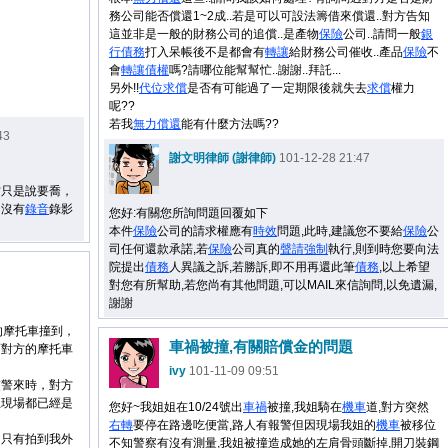
務公司能否償還1~2成..若是可以可設法籌借來償還..對方告知
這並非是一般的財務公司的追償..是產物
保險
公司..請問一般
銀
行
債務
打入呆帳後不是都會有
轉讓
給財務公司催收..產品
保險
不
會
轉讓
債權
嗎?請哪位能幫幫忙..謝謝..拜託...
另外!!
代位
求償
是否有可能過了一定期限後就失去
求償
權力
呢??
若我
無力償還
能有什麼方法嗎??
43
謝文明律師 (謝律師)
101-12-28 21:47
方只是說要喬，
。沒有
錄音
錄影
您好:有關您所詢問題回覆如下
。
本件
保險
公司的請求權應有
時效
問題,此時,建議您不要給
保險
公
司任何還款承諾,若
保險
公司真的
聲請
強制
執行,則到時您要向法
院提出
債務
人異議之訴,若勝訴,即不用再還此筆
債務
,以上希望
對您有所幫助,若您尚有其他問題,可以MAIL來信詢問,以免遺漏,
謝謝
的摩托車撞到，
車禍被撞,有關賠償金的問題
而對方的摩托車
ivy
101-11-09 09:51
交警來時，對方
且現場都已經是
您好~我姐姐在10/24號出
車禍
被撞,我姐騎在
機車
道,對方突然
右轉
要停在路邊吃便當,路人有報警但因現場我姐的
機車
被移位
，只有拍到我外
不知警察有沒有測量,我姐被撞造成她的左肩骨頭斷掉,開刀裝鋼