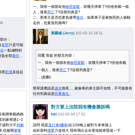
一、我有一個朋友他
無照駕駛
，前幾天摔車了!!但他有載一個
人，後座
死亡
了!!這樣刑責是?
二、那車主是否也要負連帶
責任
，如果車子是被無照的人偷騎
46
走的，也要負刑責嗎?
黃國城 (Jerry)
102-03-10 18:31
的部分：
有
駕照
只是可能
責任
一點減輕的
回覆 智超 的發言內容：
應負全部
責任
，
一、我有一個朋友他
無照駕駛
，前幾天摔車了!!但他有載
：
一個人，後座
死亡
了!!這樣刑責是?
損害
賠償
及提起
... (恕刪)
簡單講應該是
過失
致死..... 被偷車的車主因不知情，不可能復有
任何刑責或是
民事
責任
。
對方要上法院我有機會勝訴嗎
>爸爸開車載媽媽
kiki
102-02-04 17:52
到家裡過1~2
不過對方不
和解
請問 我是
直行車
(
機車
)在1/26晚上被對方來車撞上
單,也被開
肇事
由於當時
撞擊
力道很大 我有飛出去在著地後來昏迷一下