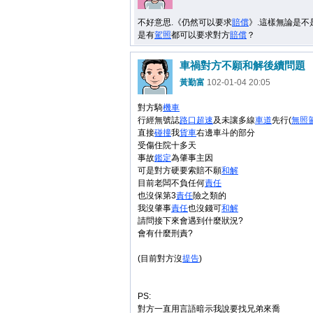
不好意思.《仍然可以要求
賠償
》.這樣無論是不
是有
駕照
都可以要求對方
賠償
？
車禍對方不願和解後續問題
黃勤富
102-01-04 20:05
對方騎
機車
行經無號誌
路口
超速
及未讓多線
車道
先行(
無照
直接
碰撞
我
貨車
右邊車斗的部分
受傷住院十多天
事故
鑑定
為肇事主因
可是對方硬要索賠不願
和解
目前老闆不負任何
責任
也沒保第3
責任
險之類的
我沒肇事
責任
也沒錢可
和解
請問接下來會遇到什麼狀況?
會有什麼刑責?
(目前對方沒
提告
)
PS:
對方一直用言語暗示我說要找兄弟來喬