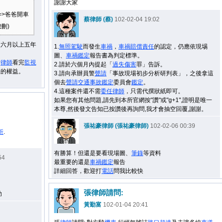
謝謝大家
=>爸爸開車
蔡律師 (蔡)
102-02-04 19:02
恕刪)
處
六月以上五年
1.
無照駕駛
而發生
車禍
，
車禍
賠償
責任
的認定，仍應依現埸
圖、
車禍
鑑定
報告書為判定標準。
請
律師
看完
監視
2.請於六個月內提起「
過失
傷害
罪」告訴。
您的權益。
3.請向承辦員警
聲請
「事故現場初步分析研判表」，之後拿這
個去
聲請
交通事故
鑑定
委員會
鑑定
。
4.這種案件還不需
委任
律師
，只需代撰狀紙即可。
如果您有其他問題,請先到本所官網按"讚"或"g+1",證明是唯一
本尊,然後發文告知已按讚後再詢問,我才會抽空回覆,謝謝。
張祐豪律師 (張祐豪律師)
102-02-06 00:39
折
.
有勝算！但還是要看現場圖、
筆錄
等資料
54
最重要的還是
車禍
鑑定
報告
詳細回答，歡迎打
電話
問我比較快
張律師請問:
助
黃勤富
102-01-04 20:41