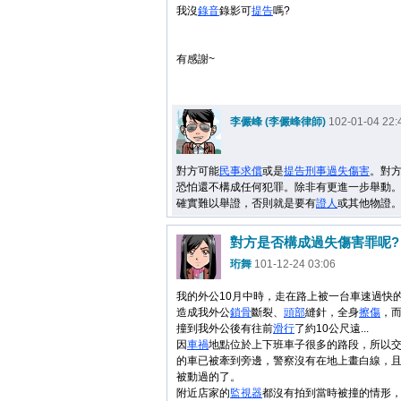
我沒
錄音
錄影可
提告
嗎?
有感謝~
李儼峰 (李儼峰律師)
102-01-04 22:
對方可能
民事
求償
或是
提告
刑事
過失
傷害
。對
恐怕還不構成任何犯罪。除非有更進一步舉動
確實難以舉證，否則就是要有
證人
或其他物證
對方是否構成過失傷害罪呢?
珩舞
101-12-24 03:06
我的外公10月中時，走在路上被一台車速過快
造成我外公
鎖骨
斷裂、
頭部
縫針，全身
擦傷
，
撞到我外公後有往前
滑行
了約10公尺遠...
因
車禍
地點位於上下班車子很多的路段，所以
的車已被牽到旁邊，警察沒有在地上畫白線，
被動過的了。
附近店家的
監視器
都沒有拍到當時被撞的情形