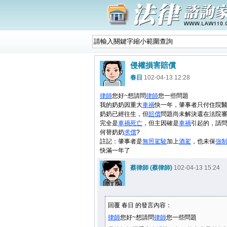
侵權損害賠償
春日
102-04-13 12:28
律師
您好~想請問
律師
您一些問題
我的奶奶因重大
車禍
快一年，肇事者只付住院
奶奶已經往生，但
賠償
問題尚未解決還在法院
完全是
車禍
死亡
，但主因確是
車禍
引起的，請
何替奶奶
求償
?
註記：肇事者是
無照駕駛
加上
酒駕
，也未保
強
快滿一年了
蔡律師 (蔡律師)
102-04-13 15:24
回覆 春日 的發言內容：
律師
您好~想請問
律師
您一些問題