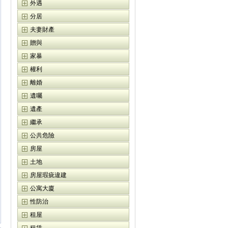
外遇
分居
夫妻財產
贈與
家暴
權利
離婚
遺囑
遺產
繼承
公共危險
房屋
土地
房屋瑕疵違建
公寓大廈
性防治
租屋