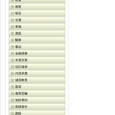
租賃
都更
噪音
交通
車禍
酒駕
醫療
毒品
金融債務
本票支票
信託做保
代理承攬
補習教育
霸凌
傷害恐嚇
智財專利
商標著作
網路