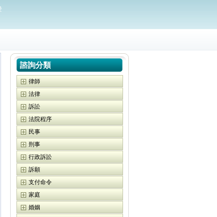
愛
諮詢分類
律師
法律
訴訟
法院程序
民事
刑事
行政訴訟
訴願
支付命令
家庭
婚姻