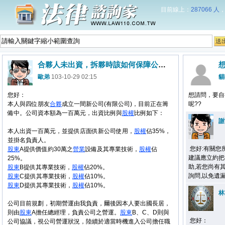
目前線上：
287066 人
合夥人未出資，拆夥時該如何保障公司權益？
歐弟
103-10-29 02:15
貓
您好：
想請問，要自
本人與四位朋友
合夥
成立一間新公司(有限公司)，目前正在籌
呢??
備中。公司資本額為一百萬元，出資比例與
股權
比例如下：
謝
本人出資一百萬元，並提供店面供新公司使用，
股權
佔35%，
並掛名負責人。
您好:有關您
股東
A提供價值約30萬之
營業
設備及其專業技術，
股權
佔
建議應立約把
25%。
助,若您尚有其他問
股東
B提供其專業技術，
股權
佔20%。
詢問,以免遺漏
股東
C提供其專業技術，
股權
佔10%。
股東
D提供其專業技術，
股權
佔10%。
林
公司目前規劃，初期營運由我負責，爾後因本人要出國長居，
則由
股東
A擔任總經理，負責公司之營運。
股東
B、C、D則與
您好：
公司協議，視公司營運狀況，陸續於適當時機進入公司擔任職