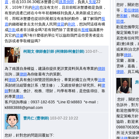
資
，但在103.06.30蝦冰蟹醬公司
跳票
倒閉
，負責人
失蹤
22
您好，關於您
天，103年7月的
利息
也沒有支付，且目前蝦冰蟹醬都是負債，
等，
委任
律師
有形的資產已經在今年年初都轉移到負責人弟弟新成立的公
您
和解
，待起
司，而蝦冰蟹醬也從頭到尾都沒有改制的動作，據了解我們
投
賠償
。
資
的錢都被拿去支付負責人民間
借貸
的
利息
，想詢問這樣有構
歡迎您攜帶完
成
詐欺
或者非法吸金嗎?若有我們除了需要提出
股權
協議書外
擬定策略方針
其它的
證據
嗎?有什麼樣的單位可以協助我們這些受害者提出
若您有任何問題
告訴或者爭取權益嗎?
庭(會)未接，
或來所(台北
柯期文 律師會計師 (柯律師/柯會計師)
103-07-22 09:41
顏寧
律師
。
宜蘭，基隆，
雲林，嘉義，
為了維護自身權益，建議你提供更詳實資料與具有專業的
律師
律師
、員工竭
洽詢，讓
律師
為你做最有力的策劃。
柯
律師
又具有會計師雙證照師身分，畢業於國立台灣大學
法律
房
系財經法組暨會計系（雙主修），又續攻研會計研究所。柯
律
師
對法案、會計、稅務、理財，均學有專精，是您值得信、靠
的專業
律師
。
您好，關於您
客戶諮詢專線：0937-182-635 *Line ID:k8883 *e-mail：
告訴外，對方
k8883888@gmail.com
歡迎您攜帶完
擬定策略方針
曹尚仁 (曹律師)
103-07-22 10:22
協助，歡迎來電
09887063
所:近大安捷
您好，針對您的問題回覆如下:
學
法律
學研究