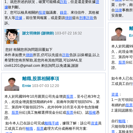
1、就您所述的狀況，確實可能構成
詐欺
，但是還是要依據
證
栗，台中，南
據
做判斷。
合
法律
事務所
2、您可以檢具相關的
投資
協議書、
錄音
、來往信件、其他被
安喜樂。
害人等
證據
，前往警局報案，或是委請
律師
提出
刑事
詐欺
告
訴。
謝文明律師 (謝律師)
103-07-22 16:32
Er
本人於民國9
您好:有關您所詢問題回覆如下
久，此現金增
本件承如曹大
律師
所言,仍可以先提出
詐欺
告訴,以保權益,以上
三、第四年可
希望對您有所幫助,若您尚有其他問題,可以MAIL至
息、
股票
分紅
civili1201@gmail.com 來信詢問,以免遺漏,謝謝
證。
離職,股票相關事項
如今本人已在
工或員工自行
Ernie
103-07-03 12:20
資遣
：
本人於民國99年10月購買公司先金增資
股票
，至今已有3年之
1.一次可領
久，此現金增資股預期綁約4年，前兩年到期可領回50%，第
有綁約的
股票
三、第四年可個領回25%，此外99年10月至今其中包含除權
2.退回認購
息、
股票
分紅(員工無權選擇現金分紅或
股票
分紅)、認
股權
憑
證。
自行
離職
：
如今本人已在該公司完成
離職
手續
，據我了解：該公司
資遣
員
只能領取到期
工或員工自行
離職
，
股票
處理方式分成兩種不同方案:
票
，其餘未到