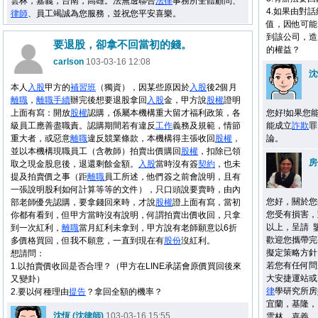
雲林，嘉義，台南，高雄。法無邊聯合
法律
事務所全體顧問、
4.如果由對
律師
、員工竭誠為您服務，並祝您平安喜樂。
值，因他可能
到該公司，造
要退股，卻拿不回當初的錢。
的權益？
carlson
103-03-16 12:08
沈
本人
入股
甲方的
補習班
（獨資），因某些原因於
入股
後2個月
離職
，
離職
手續
辦完後想要退股拿回
入股
金，甲方說
股權
證明
上面有寫：開放
股權
認購，係屬本機構重大留才福利政策，各
您好!如果您
級員工應善盡職責。認購期間若有違反
工作
義務及規範，情節
能成立
詐欺
罪
重大者，或惡意
離職
違反競業條款，本機構得主張收回
股權
，
論。
並以本機構現職員工（含教師）拍賣出價購回
股權
，扣除已領
房
取之現金股息後，退還剩餘金額。
入股
當時沒有簽
契約
，也未
提及拍賣價之事（距
離職
員工所述，他們簽之前會說明，且有
一張說明股利如何計算等等的文件），只口頭說要賣時，由內
您好，關於您
部老師優先認購，要拿錢回來時，才說
股權
證上面有寫，當初
您受有損害，
你都有看到，但甲方當時沒有說明，何謂拍賣出價收回，只拿
以上，呈請 
到一次紅利，
離職
當月紅利未拿到，甲方說有老師願意以6折
歡迎您攜帶完
多價格買回，但我不願意，一直到現在有
股份
沒紅利。
擬定策略方針
想請問：
若您有任何問
1.以拍賣價收回是否合理？（甲方在LINE承諾會原價買回後來
大安捷運站或
又變卦）
律
學研究所房
2.要以何種理由
提告
？拿回全額的機率？
宜蘭，基隆，
沈恆 (沈律師)
103-03-16 15:55
雲林，嘉義，