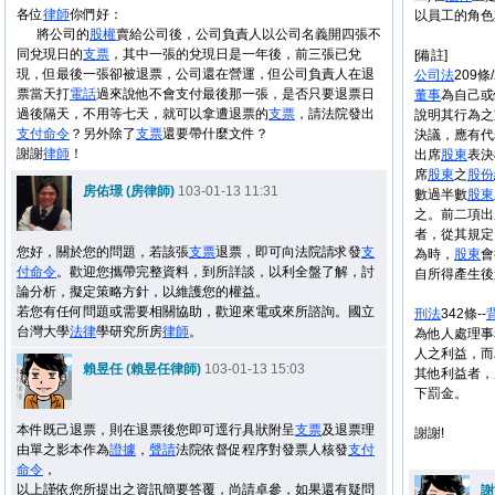
各位
律師
你們好：
以員工的角色
將公司的
股權
賣給公司後，公司負責人以公司名義開四張不
同兌現日的
支票
，其中一張的兌現日是一年後，前三張已兌
[備註]
現，但最後一張卻被退票，公司還在營運，但公司負責人在退
公司法
209條
票當天打
電話
過來說他不會支付最後那一張，是否只要退票日
董事
為自己或
過後隔天，不用等七天，就可以拿遭退票的
支票
，請法院發出
說明其行為之
支付命令
？另外除了
支票
還要帶什麼文件？
決議，應有代
謝謝
律師
！
出席
股東
表決
席
股東
之
股份
房佑璟 (房律師)
103-01-13 11:31
數過半數
股東
之。前二項出
者，從其規定
您好，關於您的問題，若該張
支票
退票，即可向法院請求發
支
為時，
股東
會
付命令
。歡迎您攜帶完整資料，到所詳談，以利全盤了解，討
自所得產生後
論分析，擬定策略方針，以維護您的權益。
若您有任何問題或需要相關協助，歡迎來電或來所諮詢。國立
刑法
342條--
台灣大學
法律
學研究所房
律師
。
為他人處理事
人之利益，而
賴昱任 (賴昱任律師)
103-01-13 15:03
其他利益者，
下罰金。
本件既己退票，則在退票後您即可逕行具狀附呈
支票
及
退票理
謝謝!
由單
之
影本
作為
證據
，
聲請
法院依督促程序對發票人核發
支付
命令
，
以上謹依您所提出之資訊簡要答覆，尚請卓參，如果還有疑問
謝