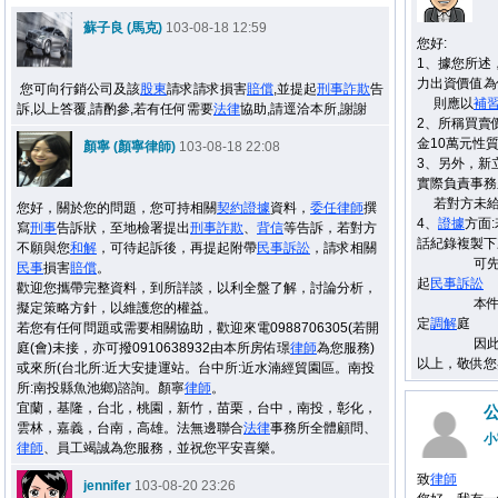
蘇子良 (馬克)
103-08-18 12:59
您好:
1、據您所述
力出資價值為
您可向行銷公司及該
股東
請求請求損害
賠償
,並提起
刑事
詐欺
告
則應以
補
訴,以上答覆,請酌參,若有任何需要
法律
協助,請逕洽本所,謝謝
2、所稱買賣
金10萬元性
顏寧 (顏寧律師)
103-08-18 22:08
3、另外，新
實際負責事務
若對方未給
您好，關於您的問題，您可持相關
契約
證據
資料，
委任
律師
撰
4、
證據
方面
寫
刑事
告訴狀，至地檢署提出
刑事
詐欺
、
背信
等告訴，若對方
話紀錄複製下
不願與您
和解
，可待起訴後，再提起附帶
民事
訴訟
，請求相關
可先
民事
損害
賠償
。
起
民事
訴訟
歡迎您攜帶完整資料，到所詳談，以利全盤了解，討論分析，
本件應屬
擬定策略方針，以維護您的權益。
定
調解
庭
若您有任何問題或需要相關協助，歡迎來電0988706305(若開
因此在
庭(會)未接，亦可撥0910638932由本所房佑璟
律師
為您服務)
以上，敬供您
或來所(台北所:近大安捷運站。台中所:近水湳經貿園區。南投
所:南投縣魚池鄉)諮詢。顏寧
律師
。
宜蘭，基隆，台北，桃園，新竹，苗栗，台中，南投，彰化，
雲林，嘉義，台南，高雄。法無邊聯合
法律
事務所全體顧問、
小
律師
、員工竭誠為您服務，並祝您平安喜樂。
致
律師
jennifer
103-08-20 23:26