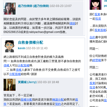
po
趙乃怡律師 (趙乃怡律師)
102-03-23 13:07
因C
股東
本身
一起
投資
關於您提及的問題，由於雙方多年來之關係錯綜複雜，須提供
相關書面資料方得以進行判斷，建議攜帶相關資料與
律師
討
，原出資額共1
論，以維護您的權益，如需進一步討論，尚請不吝來電
原C
股東
股權
0920288153或來信rabiyachao@gmail.com指教。
合約
書中說明
獲利需由C接
自救會債權分配
kevin
102-03-10 11:43
問題一:
但公司財務經
網上路都找不到成立自救會對會員的權力及義務
的
經營權
算干
問:一 如果自救會自救成功,讓工廠動工營運,那不參加自救會的
債權
人可以
分配
股權
嗎
問題二:
二 如果
債權
人參加了自救會,但不交會費,自救成功了之後可
以不
分配
股權
給他嗎~謝謝
公司廠房進行
員，與工程供
黃國城 (Jerry)
102-03-10 18:48
股東
討論後結
投資
各500萬
司資金私自匯
管見如下，不一定正確：
虧空400萬
我假設所謂的
股權
分配
指的是資方願意
轉讓
分配
給勞方的
股
公司資金與
股
份
？若是如此，那要看資方跟自救會簽定
契約
之內容而定了。