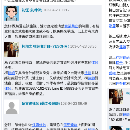
係,亦無勞健保
不知道這條文會不會影響我退出後自己開店呢?
紅利均由雙方
沈恆 (沈律師)
103-04-23 08:12
接口頭告知)
居住在店面2樓
價貨品等,並
您好!既然還在談協議，雙方應定義清楚
競業禁止
的範圍，有疑
鄰居
等人證事
慮的條文就應要求修改或不簽，以免將來爭議。以上若有未盡
之處，歡迎來信或來電詳細討論。
綜上所述,本
及其向本人控
柯期文 律師會計師 (YESOHA )
103-04-23 08:36
為涉及
違法
事
以上
存證信函
為了維護自身權益，建議你提供更詳實資料與具有專業的
律師
排除
提告
,,
洽詢。
對方因缺乏直
柯
律師
又具有會計師雙重身分，畢業於國立台灣大學
法律
系財
營權
,故想請
經法組暨會計系（雙主修），又續攻研會計研究所。柯
律師
對
司負責人,勝
法案、會計、稅務、理財，均學有專精，是您值得信靠的專業
共同
經營權
利
律師
。歡迎來電0937-182-635 Line ID:k8883提供更詳實資料
柯
來諮詢，維護自身的權益。
蘇文俊律師 (蘇文俊律師)
103-04-23 09:49
為了維護自身
洽詢，讓
律師
182-635 *E-
您好，該條款叫做
保密條款
，建議你在
保密條款
上面附加期
謝