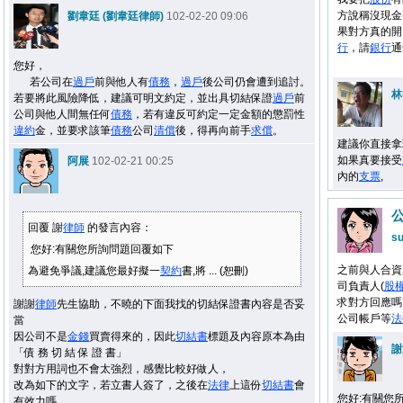
方說稱沒現金
劉韋廷 (劉韋廷律師)
102-02-20 09:06
果對方真的開
行
，請
銀行
通
您好，
若公司在
過戶
前與他人有
債務
，
過戶
後公司仍會遭到追討。
林
若要將此風險降低，建議可明文約定，並出具切結保證
過戶
前
公司與他人間無任何
債務
，若有違反可約定一定金額的懲罰性
違約
金，並要求該筆
債務
公司
清償
後，得再向前手
求償
。
建議你直接拿
如果真要接受
阿展
102-02-21 00:25
內的
支票
,
回覆 謝
律師
的發言內容：
s
您好:有關您所詢問題回覆如下
之前與人合資
為避免爭議,建議您最好擬一
契約
書,將 ... (恕刪)
司負責人(
股
求對方回應嗎
謝謝
律師
先生協助，不曉的下面我找的切結保證書內容是否妥
公司帳戶等
法
當
因公司不是
金錢
買賣得來的，因此
切結書
標題及內容原本為由
謝
「債 務
切 結 保 證 書」
對對方用詞也不會太強烈，感覺比較好做人，
改為如下的文字，若立書人簽了，之後在
法律
上這份
切結書
會
您好:有關您
有效力嗎