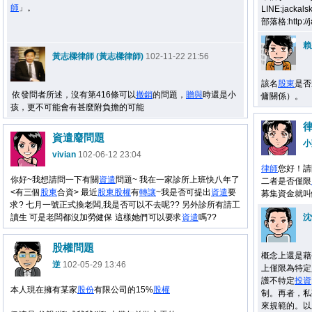
師
」。
LINE:jackals
部落格:http://j
賴
黃志樑律師 (黃志樑律師)
102-11-22 21:56
該名
股東
是否
依發問者所述，沒有第416條可以
撤銷
的問題，
贈與
時還是小
傭關係）。
孩，更不可能會有甚麼附負擔的可能
資遣廢問題
小
vivian
102-06-12 23:04
律師
您好！請
你好~我想請問一下有關
資遣
問題~ 我在一家診所上班快八年了
二者是否僅限
<有三個
股東
合資> 最近
股東
股權
有
轉讓
~我是否可提出
資遣
要
募集資金就叫
求? 七月一號正式換老闆,我是否可以不去呢?? 另外診所有請工
讀生 可是老闆都沒加勞健保 這樣她們可以要求
資遣
嗎??
沈
股權問題
概念上還是藉
逆
102-05-29 13:46
上僅限為特定
護不特定
投資
本人現在擁有某家
股份
有限公司的15%
股權
制。再者，私
來規範的。以