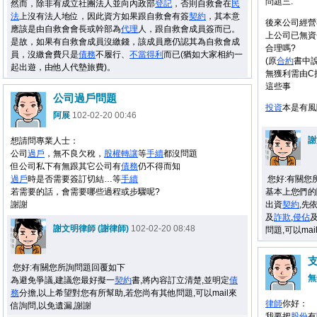
問題三:
然而，除非有成立社團法人並向內政部
登記
，否則自救會在
民
法
上沒有法人地位，因此資方如果跟自救會有簽
契約
，其本意
後來公司經營不
應該是由自救會會長或幹部為
代理
人，跟自救會成員簽而已。
上公司已無資
是故，如果有自救會成員沒繳錢，該成員應仍認其為自救會成
合理嗎?
員，沒繳會費只是
債務
不履行、
不當得利
而已(猶如大家相約一
(原
合約
書中
起出遊，由他人代墊旅費)。
無獲利需由C
這些事
公司過戶問題
投資
本是有風
阿展
102-02-20 00:46
謝
想請問專業人士：
公司
過戶
，無不良欠稅，
股權
轉讓
等
手續
都沒問題
但公司私下有無跟其它公司有
債務
仍不得而知
過戶
時是否需要簽訂切結…等
手續
您好:有關您
若需要的話，會需要哪些過程或步驟呢?
基本上您們的
謝謝
出資
契約
,先
及
詐欺
,
侵佔
謝文明律師 (謝律師)
102-02-20 08:48
問題,可以ma
您好:有關您所詢問題回覆如下
無
為避免爭議,建議您最好擬一
契約
書,將內容訂立清楚,並明定
債
務
分擔,以上希望對您有所幫助,若您尚有其他問題,可以mail來
律師
你好：
信詢問,以免遺漏,謝謝
我要把
股份
有