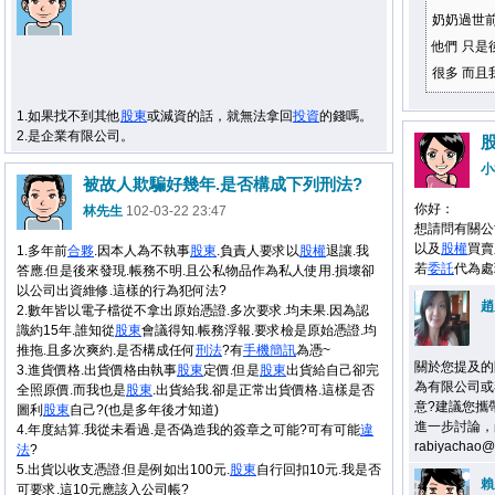
奶奶過世
他們 只是
很多 而
1.如果找不到其他
股東
或減資的話，就無法拿回
投資
的錢嗎。
2.是企業有限公司。
小
被故人欺騙好幾年.是否構成下列刑法?
你好：
林先生
102-03-22 23:47
想請問有關公
以及
股權
買賣
1.多年前
合夥
.因本人為不執事
股東
.負責人要求以
股權
退讓.我
若
委託
代為處
答應.但是後來發現.帳務不明.且公私物品作為私人使用.損壞卻
以公司出資維修.這樣的行為犯何法?
趙
2.數年皆以電子檔從不拿出原始憑證.多次要求.均未果.因為認
識約15年.誰知從
股東
會議得知.帳務浮報.要求檢是原始憑證.均
推拖.且多次爽約.是否構成任何
刑法
?有
手機
簡訊
為憑~
關於您提及的
3.進貨價格.出貨價格由執事
股東
定價.但是
股東
出貨給自己卻完
為有限公司或
全照原價.而我也是
股東
.出貨給我.卻是正常出貨價格.這樣是否
意?建議您攜
圖利
股東
自己?(也是多年後才知道)
進一步討論，尚
4.年度結算.我從未看過.是否偽造我的簽章之可能?可有可能
違
rabiyachao
法
?
5.出貨以收支憑證.但是例如出100元.
股東
自行回扣10元.我是否
賴
可要求.這10元應該入公司帳?