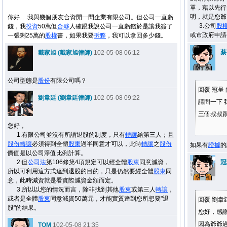
單，藉以先行
明，就是您爺
你好.....我與幾個朋友合資開一間企業有限公司。但公司一直虧
3.公司
股
錢，我
投資
50萬但
合夥
人確跟我說公司一直虧錢於是讓我簽了
或市政府申請
一張剩25萬的
股權
書，如果我要
拆夥
，我可以拿回多少錢。
蔡
戴家旭 (戴家旭律師)
102-05-08 06:12
公司型態是
股份
有限公司嗎？
回覆 冠呈
劉韋廷 (劉韋廷律師)
102-05-08 09:22
請問一下 
三個叔叔跟
您好，
1.有限公司並沒有所謂退股的制度，只有
轉讓
給第三人；且
股份
轉讓
必須得到全體
股東
過半同意才可以，此時
轉讓
之
股份
如果有
證據
的
價值是以公司淨值比例計算。
2.但
公司法
第106條第4項規定可以經全體
股東
同意減資，
冠
所以可利用這方式達到退股的目的，只是仍然要經全體
股東
同
意，此時減資就是看實際減資金額而定。
3.所以以您的情況而言，除非找到其他
股東
或第三人
轉讓
，
或者是全體
股東
同意減資50萬元，才能實質達到您所想要"退
回覆 劉韋
股"的結果。
您好，感
因為爺爺過
TOM
102-05-08 21:35