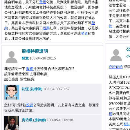
雖自明年起，
雖自明年起，員工分紅
費用
化後，此判決影響有限。然而本案
法官之看法，
法官之看法，仍可能將會對科技產業投下一枚震撼彈，因多數
公司以往都是
公司以往都是要求員工任職時簽署類似同意書，但往後公司是
不是要延用舊
不是要延用舊習以期達到挽留人才的效果，就必須好好省思
了。其實並非
了。其實並非所有科技公司均會要求員工簽署此類不平等
契
約
，某些著名
約
，某些著名大廠的員工
股票
紅利，採當年發放制度，或是以
發放選擇權的
發放選擇權的方式都是變通的方式，畢竟如何創造
勞資
的雙
贏，才是公司
贏，才是公司最應該去思考的。
股權持股證明
小
醉意
103-04-30 20:15
存證信函
擬
我想請問一下
股權
持股證明 合法的程序為何?..
該準備哪些東西 去哪裡申請..
關係人黃XX,
誠心感謝 幫忙解惑.
人,共同於10
內"XXX'店內
沈恆 (沈律師)
103-04-30 20:52
各出資新台幣
訊專業,經驗
(yahoo拍賣
您好!可以請被
投資
公司提供證明。以上若有未盡之處，歡迎來
公司營運使用
信或來電詳細討論。
權
比例共同經
本額50萬元
房佑璟 (房律師)
103-05-01 09:38
黃家,公司
登
北市萬華區X