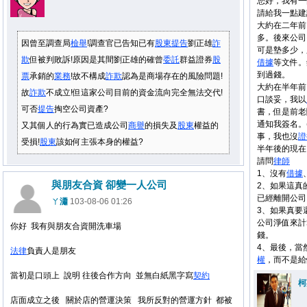
您好，我有一
請給我一點建
大約在二年前
多。後來公司
因曾至調查局
檢舉
!調查官已告知已有
股東
提告
劉正雄
詐
可是墊多少，
欺
但被判敗訴!原因是其間劉正雄的確曾
委託
群益證券
股
借據
等文件。
到過錢。
票
承銷的
業務
!故不構成
詐欺
認為是商場存在的風險問題!
大約在半年前
故
詐欺
不成立!但這家公司目前的資金流向完全無法交代!
口談妥，我以
可否
提告
掏空公司資產?
書，但是前老
通知我簽名。
又其個人的行為實已造成公司
商譽
的損失及
股東
權益的
事，我也沒
證
受損!
股東
該如何主張本身的權益?
半年後的現在
請問
律師
1、沒有
借據
與朋友合資 卻變一人公司
2、如果這真
已經離開公司
ㄚ瀟
103-08-06 01:26
3、如果真要
公司淨值來計
你好 我有與朋友合資開洗車場
錢。
4、最後，當
法律
負責人是朋友
權
，而不是給
當初是口頭上 說明 往後合作方向 並無白紙黑字寫
契約
柯
店面成立之後 關於店的營運決策 我所反對的營運方針 都被