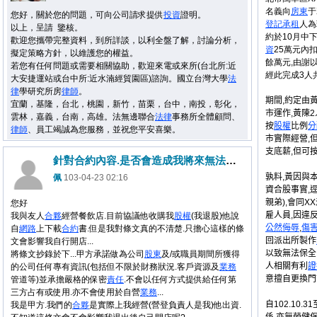
名義向
房東
于
您好，關於您的問題，可向公司請求提供
投資
證明。
登記
承租
人為
以上，呈請 鑒核。
約於10月中
歡迎您攜帶完整資料，到所詳談，以利全盤了解，討論分析，
資
25萬元內
擬定策略方針，以維護您的權益。
餘萬元,由謝
若您有任何問題或需要相關協助，歡迎來電或來所(台北所:近
經此完成3人
大安捷運站或台中所:近水湳經貿園區)諮詢。國立台灣大學
法
律
學研究所房
律師
。
期間,約定由
宜蘭，基隆，台北，桃園，新竹，苗栗，台中，南投，彰化，
市運作,黃陳
雲林，嘉義，台南，高雄。法無邊聯合
法律
事務所全體顧問、
按
股權
比例
分
律師
、員工竭誠為您服務，並祝您平安喜樂。
市實際經營,但
支底薪,但可
針對合約內容.是否會造成我將來無法另行開店
孰料,黃因與
佩
103-04-23 02:16
資合股事實,逕自
親弟),會同
您好
雇人員,因違
我與友人
合夥
經營餐飲店.目前協議他收購我
股權
(我退股)他說
公然
侮辱
,
傷
自
網路
上下載
合約
書.但是我對條文真的不清楚.只擔心這樣的條
回派出所製作
文會影響我自行開店...
以致無法保全
將條文抄錄於下...甲方承諾做為公司
股東
及/或職員期間所獲得
人相關有利
證
的公司任何專有資訊(包括但不限於財務狀況.客戶資源及
業務
意擅自更換門
管道等)並承擔嚴格的保密
責任
.不會以任何方式提供給任何第
三方占有或使用.亦不會使用於自營
業務
...
自102.10.31
我是甲方.我們的
合夥
是實際上我經營(營登負責人是我)他出資.