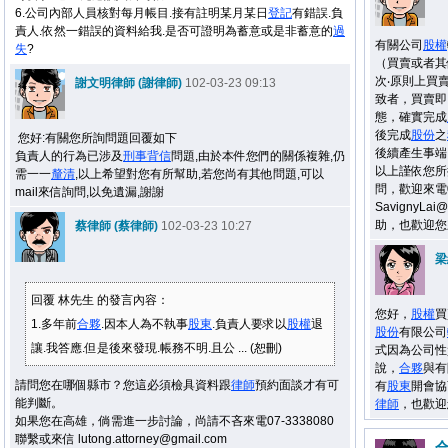
6.公司內部人員核對每月帳目.接有註明某月某日
登記
有錯誤.負
責人.依然一錯誤的資料給我.是否可證明為蓄意或是非蓄意的
過
有關公司
股權
失
?
（買賣或者其
次‧原則上買
謝文明律師 (謝律師)
102-03-23 09:13
致者，買賣即
態，確實完成
後完成
股份
之
您好:有關您所詢問題回覆如下
後續產生事端
負責人的行為已涉及
刑事
背信
問題,由於本件您們的關係複雜,仍
以上謹依您所
需一一
釐清
,以上希望對您有所幫助,若您尚有其他問題,可以
問，歡迎來電09
mail來信詢問,以免遺漏,謝謝
SavignyL
助，也歡迎您
蔡律師 (蔡律師)
102-03-23 10:27
梁
回覆 林先生 的發言內容：
您好，
股權
買
1.多年前
合夥
.因本人為不執事
股東
.負責人要求以
股權
退
股份
有限公司
讓.我答應.但是後來發現.帳務不明.且公 ... (恕刪)
式因為公司性
說，
合夥
與有
請問您在哪個縣市？您這必須檢具資料跟
律師
預約面談才有可
有
股東
開會協
能判斷。
律師
，也歡迎
如果您在高雄，倘需進一步討論，尚請不吝來電07-3338080
聯繫或來信 lutong.attorney@gmail.com