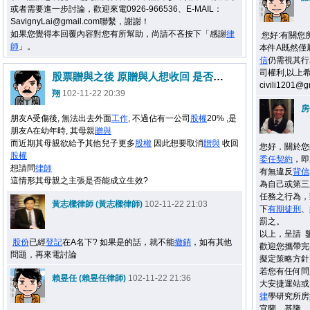
或者需要進一步討論，歡迎來電0926-966536、E-MAIL：
SavignyLai@gmail.com聯繫，謝謝！
如果您覺得本回覆內容對您有所幫助，尚請不吝按下「感謝
律
您好:有關您
師
」。
本件A既然僅
信
仍需視其行
司權利,以上
股票贈與之後 原贈與人想收回 是否能成功??
civili120
翔
102-11-22 20:39
房
朋友A受傷後, 無法出去外面
工作
, 不過佔有一公司
股權
20% ,是
朋友A在幼年時, 其母親
贈與
而近期其母親欲給予其他兒子更多
股權
因此想要取消
贈與
收回
您好，關於您
股權
委任
契約
，即
想請問
律師
有無違反
背信
這情形其母親之主張是否能成立生效?
為自己或第三
任務之行為，
黃志樑律師 (黃志樑律師)
102-11-22 21:03
下
有期徒刑
、
罰之。
以上，呈請 
股份
已經
登記
在A名下? 如果是的話，就不能
撤銷
，如有其他
歡迎您攜帶完
問題，再來電討論
擬定策略方針
若您有任何問
賴昱任 (賴昱任律師)
102-11-22 21:36
大安捷運站或
律
學研究所房
宜蘭，基隆，