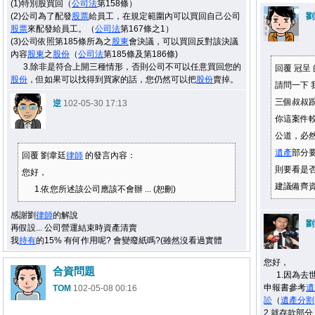
(1)特別股買回（
公司法
第158條）
(2)公司為了配發
股票
給員工，在規定範圍內可以買回自己公司
劉
股票
來配發給員工。（
公司法
第167條之1）
(3)公司依照第185條所為之
股東
會決議，可以買回反對該決議
內容
股東
之
股份
（
公司法
第185條及第186條)
3.除非是符合上開三種情形，否則公司不可以任意買回您的
回覆 冠呈
股份
，但如果可以找得到買家的話，您仍然可以把
股份
賣掉。
請問一下 
三個叔叔跟
逆
102-05-30 17:13
你這案件
公道，必
遺產
部分
回覆 劉韋廷
律師
的發言內容：
則要看是
您好，
建議備齊
1.依您所述該公司應該不會辦 ... (恕刪)
感謝劉
律師
的解說
劉
再假設... 公司營運結束時資產清賣
我
持有
的15% 有何作用呢? 會變廢紙嗎?(雖然沒看過實體
您好，
合資問題
1.因為去
申報書參考
遺
TOM
102-05-08 00:16
訟
（
遺產
分割
2.就存款部