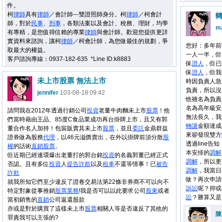
件。
柯
律師
具有
律師
／會計師---雙證照師身分。柯
律師
／柯會計
師，對於
民事
、
刑事
，各類法案以及會計、稅務、理財，均學
m
有專精，是您值得信賴的專業
律師
與會計師。歡迎您提供更詳
實資料來諮詢，讓柯
律師
／柯會計師，為您做最佳的規劃，爭
您好：多年前
取最大的權益。
一人一半，但
客戶諮詢專線：0937-182-635 *Line ID:k8883
保
證人
，但已
保
證人
，但我
未上市股票 無法上市
時因負責人急
負責，所以沒
jennifer
103-08-18 09:42
他雖名為負責
名為高年級安
請問我在2012年透過行銷公司
投資
老董牛肉麵未上市
股票
！他
無法長久，我
們當時藉由王品、85度C食品業成功再台掛牌上市，且又有郭
轉讓
金額達成
董合作名人加持！包裝販賣其未上市
股票
，並且
委託
金鼎群益
來卻發現雙方
證券做為股務
代理
，以46元溢價賣出，在外以掛牌前須分散
股
透過line
權
的話術
直銷
股票
。
本安排的
調解
但近期已經連環爆出老董打的郭台銘
投資
的名義郭董已經正式
調解
，所以更
否認。且有多位
投資
人
提告
詐欺
以及
租車
不還等情事！已
被告
調解
，我當日
詐欺
做？再次申請
就我所知它們至少違反了證卷交易法第22條非券商不可以向不
訴訟
呢？抑或
特定對象從事推銷
股票
業務
!我是否可以以此要求公司
股東
或者
訟
？勝算又是
當初銷售的
直銷
公司返還股款
亦或是對於購買了這樣未上市
股票
相關人等是否違反了其他的
陳
罪責我可以主張的?