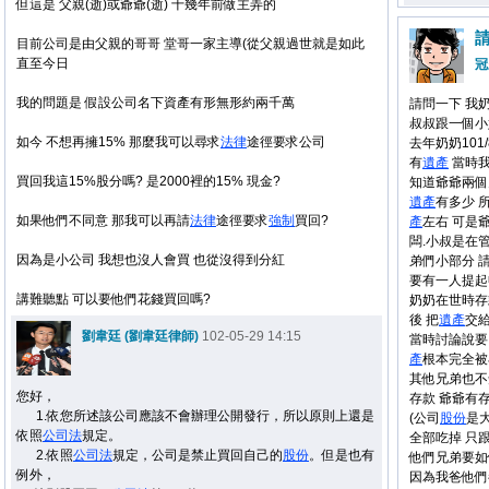
但這是 父親(逝)或爺爺(逝) 十幾年前做主弄的
目前公司是由父親的哥哥 堂哥一家主導(從父親過世就是如此
直至今日
冠
我的問題是 假設公司名下資產有形無形約兩千萬
請問一下 我
叔叔跟一個小
如今 不想再擁15% 那麼我可以尋求
法律
途徑要求公司
去年奶奶101/
有
遺產
當時我
買回我這15%股分嗎? 是2000裡的15% 現金?
知道爺爺兩個
遺產
有多少 
如果他們不同意 那我可以再請
法律
途徑要求
強制
買回?
產
左右 可是
闆.小叔是在
因為是小公司 我想也沒人會買 也從沒得到分紅
弟們小部分 
要有一人提起
講難聽點 可以要他們花錢買回嗎?
奶奶在世時存
後 把
遺產
交
劉韋廷 (劉韋廷律師)
102-05-29 14:15
當時討論說要
產
根本完全被
其他兄弟也不
您好，
存款 爺爺有
1.依您所述該公司應該不會辦理公開發行，所以原則上還是
(公司
股份
是
依照
公司法
規定。
全部吃掉 只
2.依照
公司法
規定，公司是禁止買回自己的
股份
。但是也有
他們兄弟要如
例外，
因為我爸他們