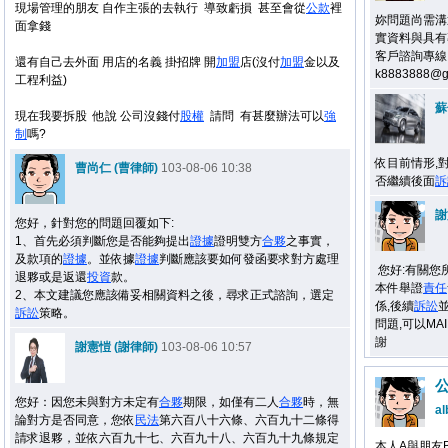
現場管理的朋友 自作主張的去執行 導致虧損 甚至會從
公款
裡
妳問題尚需溝
面拿錢
實資料與具有
客戶諮詢專線：09
還有自己去外面 用店的名義 掛招牌 開
加盟
店(沒付
加盟
金以及
k8883888@gm
工程利益)
蘇
現在我要拆股 他說 公司沒錢付
股權
請問 有甚麼辦法可以
強
制
嗎?
依目前情形,
曹尚仁 (曹律師)
103-08-06 10:38
否繼續後面
訴
謝
您好，針對您的問題回覆如下:
1、首先必須判斷您是否能夠提出
證據
證明雙方
合夥
之事實，
及款項的
證據
。並依據
證據
判斷應該要如何發函要求對方處理
您好:有關您
退夥或是返還
投資
款。
本件舉證
責任
2、本文建議您應該備妥相關資料之後，尋求正式諮詢，選定
係,後續
訴訟
訴訟
策略。
問題,可以MAIL
謝
謝憲愷 (謝律師)
103-08-06 10:57
您好：因您未與對方未定有
合夥
期限，如僅有二人
合夥
時，無
al
論對方是否同意，您依
民法
第六百八十六條、六百九十二條得
請求退夥，並依六百九十七、六百九十八、六百九十九條規定
本人A與朋友B