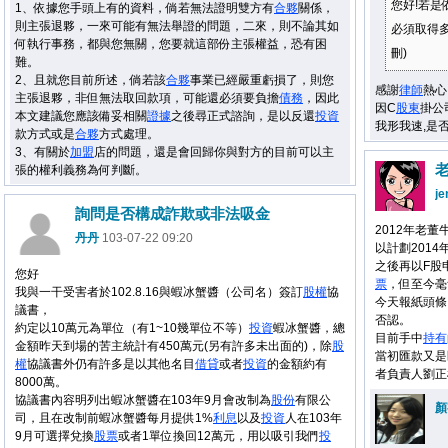
您好!若是
1、依據您手頭上有的資料，倘若無法證明雙方有
合夥
關係，
則主張退夥，一來可能有無法舉證的問題，二來，則不論其如
必須取得
何執行事務，都與您無關，您要就這部份主張權益，恐有困
刪)
難。
2、且就您目前所述，倘若該
合夥
事業已經嚴重虧損了，則您
感謝
律師
熱心
主張退夥，非但無法取回款項，可能還必須要負擔
債務
，因此
因C
股東
掛公
本文建議您應該備妥相關
證據
之後尋正式諮詢，是以反還
投資
我形我速,是
款方式或是
合夥
方式處理。
3、有關於
加盟
店的問題，還是會回歸你與對方的目前可以主
張的權利義務為何判斷。
je
詢問是否構成詐欺或非法吸金
2012年老
丹丹
103-07-22 09:20
以計劃201
之後再以F股
您好
票
，但至今毫
我與一干受害者於102.8.16與蝦冰蟹醬（公司名）簽訂
股權
協
今天報紙頭條
議書，
否認。
約定以10萬元為單位（有1~10幾單位不等）
投資
蝦冰蟹醬，總
目前手中
持有
金額昨天到場的苦主統計有450萬元(另有許多未出面的)，除
股
當初匯款又是
權
協議書外仍有許多是以其他名目
借貸
或者
投資
的金額約有
者負責人劉正
8000萬。
協議書內容明列出蝦冰蟹醬在103年9月會改制為
股份
有限公
顏
司，且在改制前蝦冰蟹醬每月提供1%
利息
以及
投資
人在103年
9月可選擇兌換
股票
或者1單位換回12萬元，用以吸引我們
投