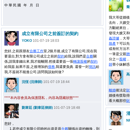
中 華 民 國 年 月 日
喬
我大哥從婚後
去向，大嫂交
方斷絕來往，
成立有限公司之前簽訂的契約
發現大嫂又和
姦
證據
，大哥
YOKO
101-07-19 18:03
脫產
？可以先
或有何方法不
您好,之前跟朋友
合夥
工作
室,2個月後,成立了有限公司,現在我
一筆是父親
贈
要退出,對方拿有限公司成立之前的
契約
給我,說我們是
合夥
關
分之一
股權
，
係,請我拿錢出來,我才能離開.然後還要簽一張
轉讓
股權
的
契約
師
替小妹解惑
給我簽.如果不簽,之後增加的
債務
,我還要負責. 還發一封
簡訊
給
我,不簽就不能進公司.請問我該如何做?
高
沈恆 (沈律師)
101-07-19 18:44
離婚
後法定
財
婚後有償取得
****本內容會員為保護隱私，內容為隱藏狀態****
看大概那些
財
劉韋廷 (劉韋廷律師)
101-07-19 18:48
N
您好，
1.若您成立有限公司時的出資是原
合夥
關係出資的轉換，則