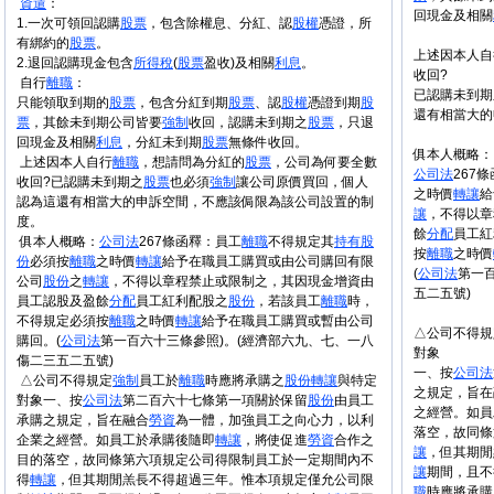
資遣
：
回現金及相關
1.一次可領回認購
股票
，包含除權息、分紅、認
股權
憑證，所
有綁約的
股票
。
上述因本人自
2.退回認購現金包含
所得稅
(
股票
盈收)及相關
利息
。
收回?
自行
離職
：
已認購未到期
只能領取到期的
股票
，包含分紅到期
股票
、認
股權
憑證到期
股
還有相當大的
票
，其餘未到期公司皆要
強制
收回，認購未到期之
股票
，只退
回現金及相關
利息
，分紅未到期
股票
無條件收回。
俱本人概略：
上述因本人自行
離職
，想請問為分紅的
股票
，公司為何要全數
公司法
267
收回?已認購未到期之
股票
也必須
強制
讓公司原價買回，個人
之時價
轉讓
給
認為這還有相當大的申訴空間，不應該侷限為該公司設置的制
讓
，不得以章
度。
餘
分配
員工紅
俱本人概略：
公司法
267條函釋：員工
離職
不得規定其
持有
股
按
離職
之時價
份
必須按
離職
之時價
轉讓
給予在職員工購買或由公司購回有限
(
公司法
第一
公司
股份
之
轉讓
，不得以章程禁止或限制之，其因現金增資由
五二五號)
員工認股及盈餘
分配
員工紅利配股之
股份
，若該員工
離職
時，
不得規定必須按
離職
之時價
轉讓
給予在職員工購買或暫由公司
△公司不得規
購回。(
公司法
第一百六十三條參照)。(經濟部六九、七、一八
對象
傷二三五二五號)
一、按
公司法
△公司不得規定
強制
員工於
離職
時應將承購之
股份
轉讓
與特定
之規定，旨在
對象一、按
公司法
第二百六十七條第一項關於保留
股份
由員工
之經營。如員
承購之規定，旨在融合
勞資
為一體，加強員工之向心力，以利
落空，故同條
企業之經營。如員工於承購後隨即
轉讓
，將使促進
勞資
合作之
讓
，但其期閒
目的落空，故同條第六項規定公司得限制員工於一定期間內不
讓
期間，且不
得
轉讓
，但其期閒羔長不得超過三年。惟本項規定僅允公司限
職
時應將承購