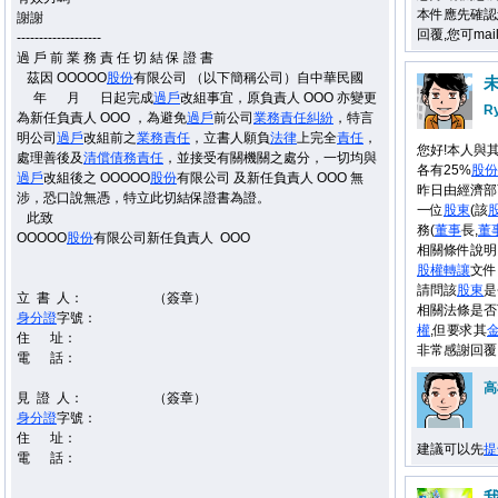
本件應先確認
謝謝
回覆,您可ma
-------------------
過 戶 前 業 務 責 任 切 結 保 證 書
茲因 OOOOO
股份
有限公司 （以下簡稱公司）自中華民國
年 月 日起完成
過戶
改組事宜，原負責人 OOO 亦變更
R
為新任負責人 OOO ，為避免
過戶
前公司
業務
責任
糾紛
，特言
明公司
過戶
改組前之
業務
責任
，立書人願負
法律
上完全
責任
，
您好!本人與
處理善後及
清償
債務
責任
，並接受有關機關之處分，一切均與
各有25%
股份
過戶
改組後之 OOOOO
股份
有限公司 及新任負責人 OOO 無
昨日由經濟部
涉，恐口說無憑，特立此切結保證書為證。
一位
股東
(該
此致
務(
董事
長,
董
OOOOO
股份
有限公司新任負責人 OOO
相關條件說明
股權
轉讓
文件
請問該
股東
是
立 書 人： （簽章）
相關法條是否
身分證
字號：
權
,但要求其
住 址：
非常感謝回覆
電 話：
高
見 證 人： （簽章）
身分證
字號：
住 址：
建議可以先
提
電 話：