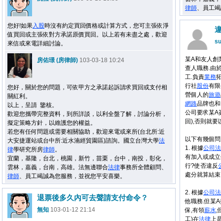
律師
、員工竭
您好!如果
入股
時沒有約定買回價格或計算方式，您可主張依淨
值買回或主張依對方承諾原價買回。以上若有未盡之處，歡迎
s
來信或來電詳細討論。
某A和友人創業
房佑璟 (房律師)
103-03-18 10:24
查人職務.由
工.負責
業務
行社
股份
有限
您好，關於您的問題，可依甲方之承諾起訴請求買回或支付相
營個人的
旅遊
關紅利。
網路
品牌也和
以上，呈請 鑒核。
公司要求某A
歡迎您攜帶完整資料，到所詳談，以利全盤了解，討論分析，
回),否則就要
擬定策略方針，以維護您的權益。
若您有任何問題或需要相關協助，歡迎來電或來所(台北所:近
以下有幾個問
大安捷運站或台中所:近水湳經貿園區)諮詢。國立台灣大學
法
1. 根據
公司法
律
學研究所房
律師
。
有加入或成立
宜蘭，基隆，台北，桃園，新竹，苗栗，台中，南投，彰化，
行?使否違反
雲林，嘉義，台南，高雄。法無邊聯合
法律
事務所全體顧問、
處分就算結束
律師
、員工竭誠為您服務，並祝您平安喜樂。
2. 根據
公司法
退票後多久內可去聲請支付命令？
他職務.但某A
無知
103-01-12 21:14
保,有領
薪水
工)在
法律
上