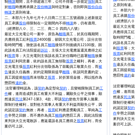
制
轉讓
期間，且不得超過三年，公司不得進一步規定
強制
員工
之原則有違。
於
離職
時應將承購之
股份
轉讓
與特定對象，否則即與
股份
自由
二、本部六十
轉讓
之原則有違。
員工承購
股份
二、本部六十九年七月十八日商二三五二五號函除上述新規定
（經濟部八０
員工承購
股份
得限制在一定期間內不得
轉讓
外，仍有適用。
最近大立光電
（經濟部八０、三、二三、商二０ 四四八八號）
共應得員工紅
最近大立光電公司一案中，原告為
離職
員工，於其任職期間，
取時間門檻，
共應得員工紅利
股票
24000股，卻因大立光電公司，設分次領
此該名員工向
取時間門檻，致使該名員工
離職
後領不到後續共12100股。因
利
股票
等；大
此該名員工向法院提起
訴訟
，主張大立光電應返還其應得之紅
股票
紅利同意
利
股票
等；大立光電則主張該名員工於任職時已簽署
離職
放棄
立光電主張
股
股票
紅利同意書，依約該名員工無領取
股票
之權利，再者，大
告
違反久任義
立光電主張
股票
紅利分次領取係為了鼓勵員工敬業久任，而
被
員工因提前
離
告
違反久任義務，於約定期限前提早
離職
，依該同意書約定，
懲罰性
違約
金
員工因提前
離職
而未領取之
股票
，於折算現金後，用以抵作為
懲罰性
違約
金。
法官審理時認
法官審理時認為，該
契約
為定型化
契約
，且變相限制員工的
工
作
權，進而造
作
權，進而造成對員工有重大不利益，屬顯失公平之情事，顯
然違反
民法
第
然違反
民法
第247-1第3、4款，即該
契約
使他方當事人拋棄、
限制行使權利
限制行使權利，並對他方當事人有重大不利益而顯失公平，因
此認定該
契約
此認定該
契約
無效；再者，
股票
紅利應是獎勵員工，單純為
工
作
辛勞之回饋
作
辛勞之回饋，而不應作為員工
離職
的懲罰工具，因此法院後
來判決大立光
來判決大立光電敗訴，應返還該名員工應得之
股票
紅利，而全
案仍可上訴。
案仍可上訴。