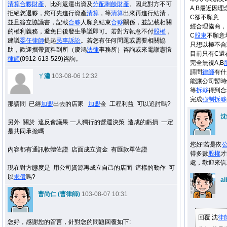
清算
合夥
財產
、比例返還出資及
分配
剩餘
財產
。因此對方不可
A,B最近因
拒絕您退夥，您可先進行資產
清算
，等
清算
出來再進行結清，
C卻不願意
並且簽立協議書，記載
合夥
人願意結束
合夥
關係，並記載相關
經合理協商，
的權利義務，避免日後發生爭議即可。若對方執意不付
股權
，
C
股東
不願意
建議
委任
律師
提起
民事
訴訟
。若您有任何問題或需要相關協
只想以極不合
助，歡迎攜帶資料到所（慶鴻
法律
事務所）咨詢或來電謝憲愷
目前只有C還
律師
(0912-613-529)咨詢。
完全無視A,B
請問
律師
有什
ㄚ瀟
103-08-06 12:32
能讓公司暫時
等
拆夥
得到合
完成
強制
拆夥
那請問 已經
加盟
出去的店家
加盟
金 工程利益 可以追討嗎?
沈
另外 關於 違反會議果 一人獨行的營運決策 造成的虧損 一定
是共同承擔嗎
您好!若是依
內容都有通訊軟體佐證 店面成立資金 有匯款單佐證
得多數
股權
才
處，歡迎來信
現在對方態度是 用公司資源再成立自己的店面 這樣的動作 可
以
求償
嗎?
al
曹尚仁 (曹律師)
103-08-07 10:31
回覆 沈
律
您好，感謝您的留言，針對您的問題回覆如下: